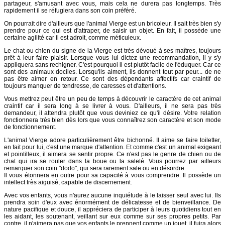
partageur, s'amusant avec vous, mais cela ne durera pas longtemps. Très
rapidement il se réfugiera dans son coin préféré.
On pourrait dire d'ailleurs que l'animal Vierge est un bricoleur. Il sait très bien s'y
prendre pour ce qui est d'attraper, de saisir un objet. En fait, il possède une
certaine agilité car il est adroit, comme méticuleux.
Le chat ou chien du signe de la Vierge est très dévoué à ses maîtres, toujours
prêt à leur faire plaisir. Lorsque vous lui dictez une recommandation, il y s'y
appliquera sans rechigner. C'est pourquoi il est plutôt facile de l'éduquer. Car ce
sont des animaux dociles. Lorsqu'ils aiment, ils donnent tout par peur... de ne
pas être aimer en retour. Ce sont des dépendants affectifs car craintif de
toujours manquer de tendresse, de caresses et d'attentions.
Vous mettrez peut être un peu de temps à découvrir le caractère de cet animal
craintif car il sera long à se livrer à vous. D'ailleurs, il ne sera pas très
demandeur, il attendra plutôt que vous deviniez ce qu'il désire. Votre relation
fonctionnera très bien dès lors que vous connaîtrez son caractère et son mode
de fonctionnement.
L'animal Vierge adore particulièrement être bichonné. Il aime se faire toiletter,
en fait pour lui, c'est une marque d'attention. Et comme c'est un animal exigeant
et pointilleux, il aimera se sentir propre. Ce n'est pas le genre de chien ou de
chat qui ira se rouler dans la boue ou la saleté. Vous pourrez par ailleurs
remarquer son coin "dodo", qui sera rarement sale ou en désordre.
Il vous étonnera en outre pour sa capacité à vous comprendre. Il possède un
intellect très aiguisé, capable de discernement.
Avec vos enfants, vous n'aurez aucune inquiétude à le laisser seul avec lui. Ils
prendra soin d'eux avec énormément de délicatesse et de bienveillance. De
nature pacifique et douce, il appréciera de participer à leurs quotidiens tout en
les aidant, les soutenant, veillant sur eux comme sur ses propres petits. Par
contre, il n'aimera pas que vos enfants le prennent comme un jouet, il fuira alors