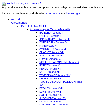
Apprendre à tirer les cartes, comprendre les configurations astrales pour lire son 
Initiation complète et gratuite à la
cartomancie
et à
l'astrologie
Accueil
Cartomancie
TAROT DE MARSEILLE
Arcanes majeurs Tarot de Marseille
BATELEUR arcane I
PAPESSE arcane II
IMPÉRATRICE - Arcane III
EMPEREUR - Arcane IV
PAPE Arcane V
AMOUREUX Arcane VI
CHARIOT Arcane VII
JUSTICE Arcane VIII
ERMITE Arcane IX
ROUE DE LA FORTUNE Arcane X
FORCE Arcane XI
PENDU Arcane XII
MORT Arcane XIII
TEMPÉRANCE Arcane XIV
DIABLE Arcane XV
TOUR OU MAISON DE DIEU Arcane
XVI
ETOILE Arcane XVII
LUNE Arcane XVIII
SOLEIL Arcane XIX
JUGEMENT Arcane XX
MONDE Arcane XXI
FOU ou LE MAT Arcane O