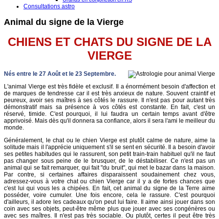
Consultations astro
Animal du signe de la Vierge
CHIENS ET CHATS DU SIGNE DE LA
VIERGE
Nés entre le 27 Août et le 23 Septembre.
L'animal Vierge est très fidèle et exclusif. Il a énormément besoin d'affection et
de marques de tendresse car il est très anxieux de nature. Souvent craintif et
peureux, avoir ses maîtres à ses côtés le rassure. Il n'est pas pour autant très
démonstratif mais sa présence à vos côtés est constante. En fait, c'est un
réservé, timide. C'est pourquoi, il lui faudra un certain temps avant d'être
apprivoisé. Mais dès qu'il donnera sa confiance, alors il sera l'ami le meilleur du
monde.
Généralement, le chat ou le chien Vierge est plutôt calme de nature, aime la
solitude mais il l'apprécie uniquement s'il se sent en sécurité. Il a besoin d'avoir
ses petites habitudes qui le rassurent, son petit train-train habituel qu'il ne faut
pas changer sous peine de le brusquer, de le déstabiliser. Ce n'est pas un
animal qui se fait remarquer, qui fait "du bruit", qui met le bazar dans la maison.
Par contre, si certaines affaires disparaissent soudainement chez vous,
adressez-vous à votre chat ou chien Vierge car il y a de fortes chances que
c'est lui qui vous les a chipées. En fait, cet animal du signe de la Terre aime
posséder, voire cumuler. Une fois encore, cela le rassure. C'est pourquoi
d'ailleurs, il adore les cadeaux qu'on peut lui faire. Il aime ainsi jouer dans son
coin avec ses objets, peut-être même plus que jouer avec ses congénères ou
avec ses maîtres. Il n'est pas très sociable. Ou plutôt, certes il peut être très