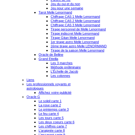
Jeu du oui et du non
Jeu pour une semaine
Tarot Melle Lenormand
Chiffrage CAS 1 Melle Lenormand
Chiffrage CAS 2 Melle Lenormand
Chiffrage CAS 3 Melle Lenormand
Tirage personnel de Melle Lenormand
Tirage indiscret Melle Lenormand
Tirage Gitan Melle Lenormand
1er tirage astro Melle Lenormand
2ème tirage astro Melle LENORMAND
Tirage de la saison Melle Lenormand
Oracle de Belline
Grand Etteilla
Les 3 marches
Méthode préliminaire
L'Échelle de Jacob
Les colonnes
Liens
Les professionnels voyants et
astrologues
Affichez votre publicité
Oracle G
Le soleil carte 1
La rose carte 2
Le printemps carte 3
Le feu carte 4
Les tours carte 5
Les deux coeurs carte 6
Les chiffres carte 7
L'araignée carte 8
L'escargot carte 9