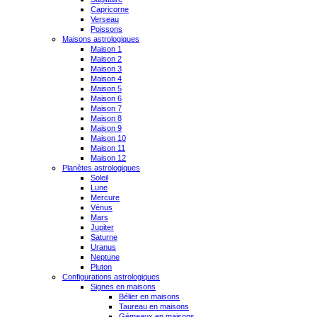
Capricorne
Verseau
Poissons
Maisons astrologiques
Maison 1
Maison 2
Maison 3
Maison 4
Maison 5
Maison 6
Maison 7
Maison 8
Maison 9
Maison 10
Maison 11
Maison 12
Planètes astrologiques
Soleil
Lune
Mercure
Vénus
Mars
Jupiter
Saturne
Uranus
Neptune
Pluton
Configurations astrologiques
Signes en maisons
Bélier en maisons
Taureau en maisons
Gémeaux en maisons