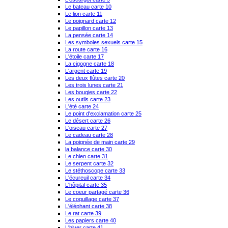
Le bateau carte 10
Le lion carte 11
Le poignard carte 12
Le papillon carte 13
La pensée carte 14
Les symboles sexuels carte 15
La route carte 16
L'étoile carte 17
La cigogne carte 18
L'argent carte 19
Les deux flûtes carte 20
Les trois lunes carte 21
Les bougies carte 22
Les outils carte 23
L'été carte 24
Le point d'exclamation carte 25
Le désert carte 26
L'oiseau carte 27
Le cadeau carte 28
La poignée de main carte 29
la balance carte 30
Le chien carte 31
Le serpent carte 32
Le stéthoscope carte 33
L'écureuil carte 34
L'hôpital carte 35
Le coeur partagé carte 36
Le coquillage carte 37
L'éléphant carte 38
Le rat carte 39
Les papiers carte 40
L'hiver carte 41