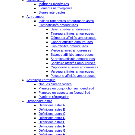
Maîtrises planétaires
Éléments astrologiques
Signes interceptés
Astro amour
Indices rencontres amoureuses astro
Compatibilités amoureuses
Bélier affinités amoureuses
Taureau affinités amoureuses
Gémeaux affinités amoureuses
Cancer affinités amoureuses
Lion affinités amoureuses
Vierge affinités amoureuses
Balance affinités amoureuses
Scorpion affinités amoureuses
Sagittaire affinités amoureuses
Capricorne affinités amoureuses
Verseau affinités amoureuses
Poissons affinités amoureuses
Astrologie karmique
Noeuds Sud en signes
Planètes en conjonction au noeud sud
Planètes en aspects au Noeud Sud
Planètes rétrogrades
Dictionnaire astro
Définitions astro A
Définitions astro B
Définitions astro C
Définitions astro D
Définitions astro E
Définitions astro F
Définitions astro G
Définitions astro H