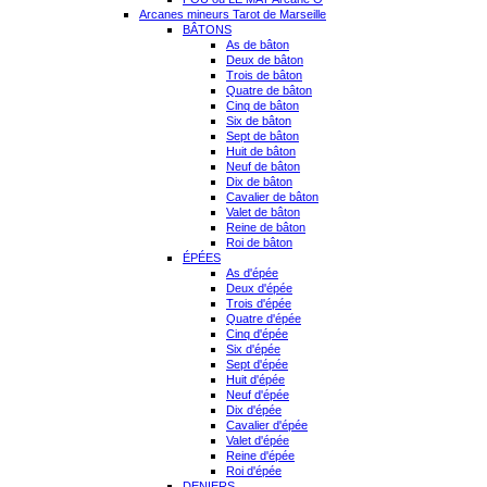
Arcanes mineurs Tarot de Marseille
BÂTONS
As de bâton
Deux de bâton
Trois de bâton
Quatre de bâton
Cinq de bâton
Six de bâton
Sept de bâton
Huit de bâton
Neuf de bâton
Dix de bâton
Cavalier de bâton
Valet de bâton
Reine de bâton
Roi de bâton
ÉPÉES
As d'épée
Deux d'épée
Trois d'épée
Quatre d'épée
Cinq d'épée
Six d'épée
Sept d'épée
Huit d'épée
Neuf d'épée
Dix d'épée
Cavalier d'épée
Valet d'épée
Reine d'épée
Roi d'épée
DENIERS