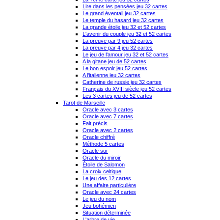
Lire dans les pensées jeu 32 cartes
Le grand éventail jeu 32 cartes
Le temple du hasard jeu 32 cartes
La grande étoile jeu 32 et 52 cartes
L'avenir du couple jeu 32 et 52 cartes
La preuve par 9 jeu 52 cartes
La preuve par 4 jeu 32 cartes
Le jeu de l'amour jeu 32 et 52 cartes
A la gitane jeu de 52 cartes
Le bon espoir jeu 52 cartes
A l'italienne jeu 32 cartes
Catherine de russie jeu 32 cartes
Français du XVIII siècle jeu 52 cartes
Les 3 cartes jeu de 52 cartes
Tarot de Marseille
Oracle avec 3 cartes
Oracle avec 7 cartes
Fait précis
Oracle avec 2 cartes
Oracle chiffré
Méthode 5 cartes
Oracle sur
Oracle du miroir
Étoile de Salomon
La croix celtique
Le jeu des 12 cartes
Une affaire particulière
Oracle avec 24 cartes
Le jeu du nom
Jeu bohémien
Situation déterminée
L'arbre de vie