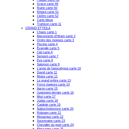
Grace carte 49
Ruine carte 50
Retard carte 51
Cloître carte 52
Carte bleue
Trahison carte 11
GRAND ETTEILA
Chaos carte 1
Maçonnerie d'Hiram carte 2
Ordre des mopses carte 3
Piscine carte 4
Évangile carte 5
Ciel carte 6
Serpent carte 7
Eve carte 8
Salomon carte 9
L'ange de l'apocalypse carte 10
David carte 11
Moise carte 12
Le grand prêtre carte 13
Force majeure carte 14
Aaron carte 15
Jugement dernier carte 16
Mort carte 17
Judas carte 18
Capitole carte 19
Nabuchodonosor carte 20
Roboam carte 21
Monarque carte 22
Souveraine carte 23
Chevalier du guet carte 24
Messager carte 25