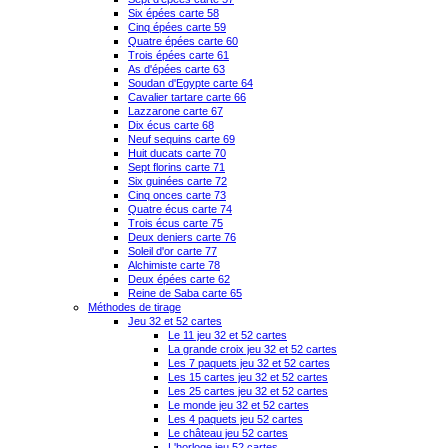
Six épées carte 58
Cinq épées carte 59
Quatre épées carte 60
Trois épées carte 61
As d'épées carte 63
Soudan d'Egypte carte 64
Cavalier tartare carte 66
Lazzarone carte 67
Dix écus carte 68
Neuf sequins carte 69
Huit ducats carte 70
Sept florins carte 71
Six guinées carte 72
Cinq onces carte 73
Quatre écus carte 74
Trois écus carte 75
Deux deniers carte 76
Soleil d'or carte 77
Alchimiste carte 78
Deux épées carte 62
Reine de Saba carte 65
Méthodes de tirage
Jeu 32 et 52 cartes
Le 11 jeu 32 et 52 cartes
La grande croix jeu 32 et 52 cartes
Les 7 paquets jeu 32 et 52 cartes
Les 15 cartes jeu 32 et 52 cartes
Les 25 cartes jeu 32 et 52 cartes
Le monde jeu 32 et 52 cartes
Les 4 paquets jeu 52 cartes
Le château jeu 52 cartes
L'horloge jeu 52 cartes