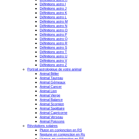
Définitions astro I
Définitions astro J
Définitions astro K
Définitions astro L
Définitions astro M
Définitions astro N
Définitions astro O
Définitions astro P
Définitions astro Q
Définitions astro R
Définitions astro S
Définitions astro T
Définitions astro U
Définitions astro V
Définitions astro Z
Portrait astrologique de votre animal
Animal Bélier
Animal Taureau
Animal Gémeaux
Animal Cancer
Animal Lion
Animal Vierge
Animal Balance
Animal Scorpion
Animal Sagittaire
Animal Capricorne
Animal Verseau
Animal Poissons
Révolutions solaires
Pluton en conjonction en RS
Neptune en conjonction en Rs
Uranus en conjonction en RS