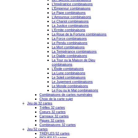
L'Impératrice combinaisons
L'Empereur combinaisons
Le Pape combinaisons
L'Amoureux combinaisons
Le Chariot combinaisons
La Justice combinaisons
L'Ermite combinaisons
La Roue de la Fortune combinaisons
La Force combinaisons
Le Pendu combinaisons
La Mort combinaisons
La Tempérance combinaisons
Le Diable combinaisons
La Tour ou la Maison de Dieu
combinaisons
L'Étoile combinaisons
La Lune combinaisons
Le Soleil combinaisons
Le Jugement combinaisons
Le Monde combinaisons
Le Fou ou le Mat combinaisons
Combinaisons de cartes numérales
Choix de la carte sujet
Jeu de 32 cartes
Trèfles 32 cartes
Coeurs 32 cartes
Carreaux 32 cartes
Piques 32 cartes
Combinaisons 32 cartes
Jeu 52 cartes
TRÈFLES 52 cartes
PIQUES 52 cartes