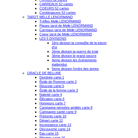
CARREAUX 52 cartes
COEURS 52 cartes
Combinaisons 52 cartes
TAROT MELLE LENORMAND
Trèfles Melle LENORMAND
Piques tarot de Melle LENORMAND
Carreaux tarot de Melle LENORMAND
Coeur tarot de Melle LENORMAND
LES 5 DIVISIONS
1ère division la conquête de la toison
d'or
2ème division la guerre de troie
3ème division le grand oeuvre
4eme division les événements
inattendus
5eme division l'ordre des temps
ORACLE DE BELLINE
Destinée carte 1
Étoile de l'homme carte 2
Réussite carte 5
Étoile de la femme carte 3
Nativité carte 4
Élévation carte 6
Honneurs carte 7
Campagne pensées amitiés carte 8
Campagne santé carte 9
Présents carte 10
Départ carte 12
Inconstance carte 13
Découverte carte 14
Eau carte 15
Pénates carte 16