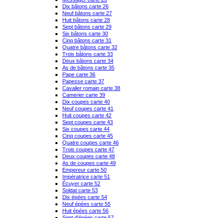
Dix bâtons carte 26
Neuf bâtons carte 27
Huit bâtons carte 28
Sept bâtons carte 29
Six bâtons carte 30
Cinq bâtons carte 31
Quatre bâtons carte 32
Trois bâtons carte 33
Deux bâtons carte 34
As de bâtons carte 35
Pape carte 36
Papesse carte 37
Cavalier romain carte 38
Camerier carte 39
Dix coupes carte 40
Neuf coupes carte 41
Huit coupes carte 42
Sept coupes carte 43
Six coupes carte 44
Cinq coupes carte 45
Quatre coupes carte 46
Trois coupes carte 47
Deux coupes carte 48
As de coupes carte 49
Empereur carte 50
Impératrice carte 51
Écuyer carte 52
Soldat carte 53
Dix épées carte 54
Neuf épées carte 55
Huit épées carte 56
Sept d'épées carte 57