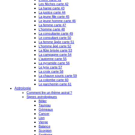
Les flèches carte 42
La harpe carte 43
La justice carte 44
La jeune fille carte 45
Le jeune homme carte 46
La femme carte 47
L'homme carte 48
La consultante carte 49
Le consultant carte 50
La femme âgée carte 51
L'homme âgé carte 52
La flûte brisée carte 53
La campagne carte 54
L'automne carte 55
La pyramide carte 56
Le lynx carte 57
La croix carte 58
La chauve souris carte 59
La colombe carte 60
Le parchemin carte 61
Astrologie
Comment lire un thème astral ?
Signes astrologiques
Bélier
Taureau
Gémeaux
Cancer
Lion
Vierge
Balance
Scorpion
Sagittaire