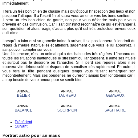
immédiatement.
Il fera un très bon chien de chasse mais plutôt pour l'inspection des lieux et non
pas pour l'attaque. Il a l'esprit fin et saura vous amener vers les bons sentiers.
Il sera un très bon chien de garde, non pour vous défendre mais pour vous
prévenir en cas d'intrusion. Car il sait d'instinct reconnaître ce qui est étranger à
son quotidien et alors réagir, d'autant plus qu'il est très protecteur envers ceux
qu'il aime.
Lorsqu'il a faim et si sa gamelle traine à arriver, il se positionnera à l'endroit du
repas (à l'heure habituelle) et attendra sagement que vous le lui apportiez. Il
sait pouvoir compter sur vous.
Une fois encore, c'est un animal qui a des habitudes très réglées. L'inconnu ou
toutes les situations inattendues le stressent ou l'angoissent. Il aime ses rituels
et surtout pas le désordre ou l'anarchie. Si il perd ses repères alors il se
trouvera vite déboussolé et risquera de somatiser très rapidement. En outre, il
vous fera la tête pendant quelques temps vous faisant remarquer son
mécontentement. Mais ses bouderies ne dureront jamais bien longtemps car il
a trop besoin de votre amour pour se sentir bien.
ANIMAL
ANIMAL
ANIMAL
BÉLIER
TAUREAU
GÉMEAUX
ANIMAL
ANIMAL
ANIMAL
BALANCE
SCORPION
SAGITTAIRE
Précédent
Suivant
Portrait astro pour animaux