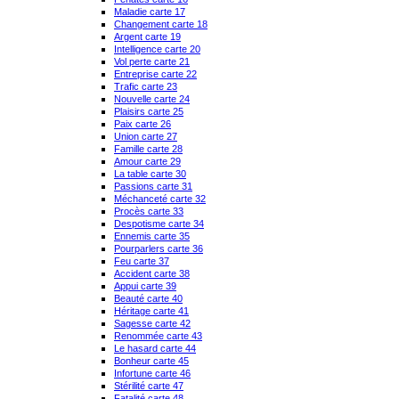
Maladie carte 17
Changement carte 18
Argent carte 19
Intelligence carte 20
Vol perte carte 21
Entreprise carte 22
Trafic carte 23
Nouvelle carte 24
Plaisirs carte 25
Paix carte 26
Union carte 27
Famille carte 28
Amour carte 29
La table carte 30
Passions carte 31
Méchanceté carte 32
Procès carte 33
Despotisme carte 34
Ennemis carte 35
Pourparlers carte 36
Feu carte 37
Accident carte 38
Appui carte 39
Beauté carte 40
Héritage carte 41
Sagesse carte 42
Renommée carte 43
Le hasard carte 44
Bonheur carte 45
Infortune carte 46
Stérilité carte 47
Fatalité carte 48