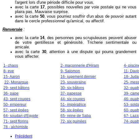
l'argent lors d'une période difficile pour vous.
avec la carte
17
, possibles nouvelles par voie postale qui ne vous
plaira pas. Mauvaise surprise.
avec la carte
50
, vous pourriez souffrir d'un abus de pouvoir autant
dans le cercle professionnel qu'amical, ou affectif.
Renversée
:
avec la carte
14
, des personnes peu scrupuleuses peuvent abuser
de votre gentillesse et générosité. Tricherie sentimentale ou
amicale.
avec la carte
30
, attention à une dispute qui pourra grandement
vous affecter.
1- chaos
2- maçonnerie d'Hiram
4- piscin
8- eve
9- Salomon
11- Davi
15- Aaron
16- jugement dernier
18- Juda
22- Monarque
23- souveraine
25- mes
29- sept bâtons
30- six bâtons
32- quat
36- pape
37- papesse
39- came
43- sept coupes
44- six coupes
46- quat
50- empereur
51- impératrice
53- solda
57- sept épées
58- six épées
60- quat
64- soudan d'Egypte
65- reine de Saba
67- Lazz
71- sept florins
72- six guinées
74- quat
78 - alchimiste
Précédent