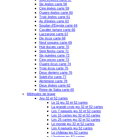
Six épées carte 58
Cinq épées carte 59
Quatre épées carte 60
Trois épées carte 61
As d'épées carte 63
Soudan d'Egypte carte 64
Cavalier tartare carte 66
Lazzarone carte 67
Dix écus carte 68
Neuf sequins carte 69
Huit ducats carte 70
Sept florins carte 71
Six guinées carte 72
Cinq onces carte 73
Quatre écus carte 74
Trois écus carte 75
Deux deniers carte 76
Soleil d'or carte 77
Alchimiste carte 78
Deux épées carte 62
Reine de Saba carte 65
Méthodes de tirage
Jeu 32 et 52 cartes
Le 11 jeu 32 et 52 cartes
La grande croix jeu 32 et 52 cartes
Les 7 paquets jeu 32 et 52 cartes
Les 15 cartes jeu 32 et 52 cartes
Les 25 cartes jeu 32 et 52 cartes
Le monde jeu 32 et 52 cartes
Les 4 paquets jeu 52 cartes
Le château jeu 52 cartes
L'horloge jeu 52 cartes