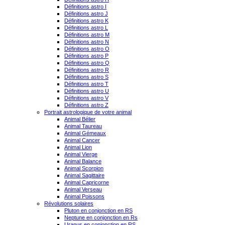
Définitions astro I
Définitions astro J
Définitions astro K
Définitions astro L
Définitions astro M
Définitions astro N
Définitions astro O
Définitions astro P
Définitions astro Q
Définitions astro R
Définitions astro S
Définitions astro T
Définitions astro U
Définitions astro V
Définitions astro Z
Portrait astrologique de votre animal
Animal Bélier
Animal Taureau
Animal Gémeaux
Animal Cancer
Animal Lion
Animal Vierge
Animal Balance
Animal Scorpion
Animal Sagittaire
Animal Capricorne
Animal Verseau
Animal Poissons
Révolutions solaires
Pluton en conjonction en RS
Neptune en conjonction en Rs
Uranus en conjonction en RS