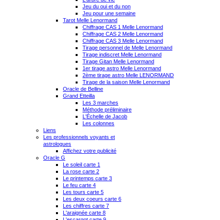
Jeu du oui et du non
Jeu pour une semaine
Tarot Melle Lenormand
Chiffrage CAS 1 Melle Lenormand
Chiffrage CAS 2 Melle Lenormand
Chiffrage CAS 3 Melle Lenormand
Tirage personnel de Melle Lenormand
Tirage indiscret Melle Lenormand
Tirage Gitan Melle Lenormand
1er tirage astro Melle Lenormand
2ème tirage astro Melle LENORMAND
Tirage de la saison Melle Lenormand
Oracle de Belline
Grand Etteilla
Les 3 marches
Méthode préliminaire
L'Échelle de Jacob
Les colonnes
Liens
Les professionnels voyants et
astrologues
Affichez votre publicité
Oracle G
Le soleil carte 1
La rose carte 2
Le printemps carte 3
Le feu carte 4
Les tours carte 5
Les deux coeurs carte 6
Les chiffres carte 7
L'araignée carte 8
L'escargot carte 9