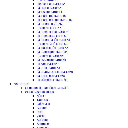
Les flèches carte 42
La harpe carte 43
La justice carte 44
La jeune fille carte 45
Le jeune homme carte 46
La femme carte 47
L'homme carte 48
La consultante carte 49
Le consultant carte 50
La femme âgée carte 51
L'homme âgé carte 52
La flûte brisée carte 53
La campagne carte 54
L'automne carte 55
La pyramide carte 56
Le lynx carte 57
La croix carte 58
La chauve souris carte 59
La colombe carte 60
Le parchemin carte 61
Astrologie
Comment lire un thème astral ?
Signes astrologiques
Bélier
Taureau
Gémeaux
Cancer
Lion
Vierge
Balance
Scorpion
Sagittaire