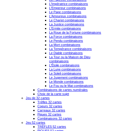
L'Impératrice combinaisons
L'Empereur combinaisons
Le Pape combinaisons
L'Amoureux combinaisons
Le Chariot combinaisons
La Justice combinaisons
L'Ermite combinaisons
La Roue de la Fortune combinaisons
La Force combinaisons
Le Pendu combinaisons
La Mort combinaisons
La Tempérance combinaisons
Le Diable combinaisons
La Tour ou la Maison de Dieu
combinaisons
L'Étoile combinaisons
La Lune combinaisons
Le Soleil combinaisons
Le Jugement combinaisons
Le Monde combinaisons
Le Fou ou le Mat combinaisons
Combinaisons de cartes numérales
Choix de la carte sujet
Jeu de 32 cartes
Trèfles 32 cartes
Coeurs 32 cartes
Carreaux 32 cartes
Piques 32 cartes
Combinaisons 32 cartes
Jeu 52 cartes
TRÈFLES 52 cartes
PIQUES 52 cartes