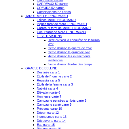
CARREAUX 52 cartes
COEURS 52 cartes
Combinaisons 52 cartes
TAROT MELLE LENORMAND
Trèfles Melle LENORMAND
Piques tarot de Melle LENORMAND
Carreaux tarot de Melle LENORMAND
Coeur tarot de Melle LENORMAND
LES 5 DIVISIONS
1ère division la conquête de la toison
d'or
2ème division la guerre de troie
3ème division le grand oeuvre
4eme division les événements
inattendus
5eme division l'ordre des temps
ORACLE DE BELLINE
Destinée carte 1
Étoile de l'homme carte 2
Réussite carte 5
Étoile de la femme carte 3
Nativité carte 4
Élévation carte 6
Honneurs carte 7
Campagne pensées amitiés carte 8
Campagne santé carte 9
Présents carte 10
Départ carte 12
Inconstance carte 13
Découverte carte 14
Eau carte 15
Pénates carte 16