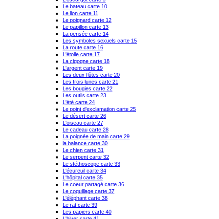
Le bateau carte 10
Le lion carte 11
Le poignard carte 12
Le papillon carte 13
La pensée carte 14
Les symboles sexuels carte 15
La route carte 16
L'étoile carte 17
La cigogne carte 18
L'argent carte 19
Les deux flûtes carte 20
Les trois lunes carte 21
Les bougies carte 22
Les outils carte 23
L'été carte 24
Le point d'exclamation carte 25
Le désert carte 26
L'oiseau carte 27
Le cadeau carte 28
La poignée de main carte 29
la balance carte 30
Le chien carte 31
Le serpent carte 32
Le stéthoscope carte 33
L'écureuil carte 34
L'hôpital carte 35
Le coeur partagé carte 36
Le coquillage carte 37
L'éléphant carte 38
Le rat carte 39
Les papiers carte 40
L'hiver carte 41