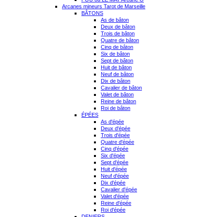
Arcanes mineurs Tarot de Marseille
BÂTONS
As de bâton
Deux de bâton
Trois de bâton
Quatre de bâton
Cinq de bâton
Six de bâton
Sept de bâton
Huit de bâton
Neuf de bâton
Dix de bâton
Cavalier de bâton
Valet de bâton
Reine de bâton
Roi de bâton
ÉPÉES
As d'épée
Deux d'épée
Trois d'épée
Quatre d'épée
Cinq d'épée
Six d'épée
Sept d'épée
Huit d'épée
Neuf d'épée
Dix d'épée
Cavalier d'épée
Valet d'épée
Reine d'épée
Roi d'épée
DENIERS