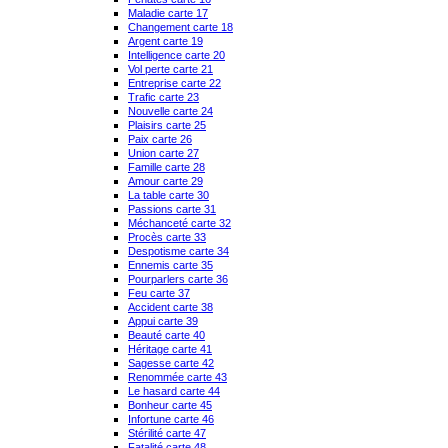
Maladie carte 17
Changement carte 18
Argent carte 19
Intelligence carte 20
Vol perte carte 21
Entreprise carte 22
Trafic carte 23
Nouvelle carte 24
Plaisirs carte 25
Paix carte 26
Union carte 27
Famille carte 28
Amour carte 29
La table carte 30
Passions carte 31
Méchanceté carte 32
Procès carte 33
Despotisme carte 34
Ennemis carte 35
Pourparlers carte 36
Feu carte 37
Accident carte 38
Appui carte 39
Beauté carte 40
Héritage carte 41
Sagesse carte 42
Renommée carte 43
Le hasard carte 44
Bonheur carte 45
Infortune carte 46
Stérilité carte 47
Fatalité carte 48