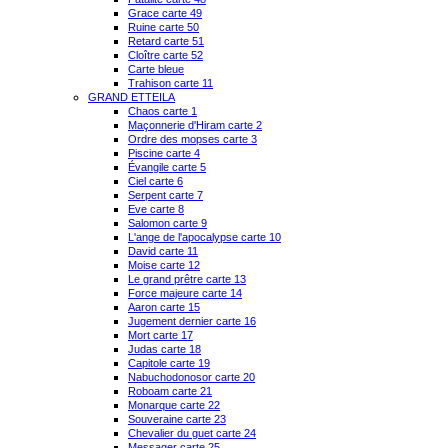
Grace carte 49
Ruine carte 50
Retard carte 51
Cloître carte 52
Carte bleue
Trahison carte 11
GRAND ETTEILA
Chaos carte 1
Maçonnerie d'Hiram carte 2
Ordre des mopses carte 3
Piscine carte 4
Évangile carte 5
Ciel carte 6
Serpent carte 7
Eve carte 8
Salomon carte 9
L'ange de l'apocalypse carte 10
David carte 11
Moise carte 12
Le grand prêtre carte 13
Force majeure carte 14
Aaron carte 15
Jugement dernier carte 16
Mort carte 17
Judas carte 18
Capitole carte 19
Nabuchodonosor carte 20
Roboam carte 21
Monarque carte 22
Souveraine carte 23
Chevalier du guet carte 24
Messager carte 25