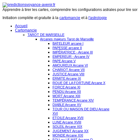
Apprendre à tirer les cartes, comprendre les configurations astrales pour lire son 
Initiation complète et gratuite à la
cartomancie
et à
l'astrologie
Accueil
Cartomancie
TAROT DE MARSEILLE
Arcanes majeurs Tarot de Marseille
BATELEUR arcane I
PAPESSE arcane II
IMPÉRATRICE - Arcane III
EMPEREUR - Arcane IV
PAPE Arcane V
AMOUREUX Arcane VI
CHARIOT Arcane VII
JUSTICE Arcane VIII
ERMITE Arcane IX
ROUE DE LA FORTUNE Arcane X
FORCE Arcane XI
PENDU Arcane XII
MORT Arcane XIII
TEMPÉRANCE Arcane XIV
DIABLE Arcane XV
TOUR OU MAISON DE DIEU Arcane
XVI
ETOILE Arcane XVII
LUNE Arcane XVIII
SOLEIL Arcane XIX
JUGEMENT Arcane XX
MONDE Arcane XXI
FOU ou LE MAT Arcane O