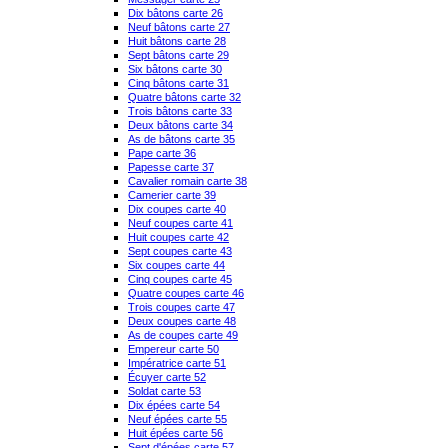
Dix bâtons carte 26
Neuf bâtons carte 27
Huit bâtons carte 28
Sept bâtons carte 29
Six bâtons carte 30
Cinq bâtons carte 31
Quatre bâtons carte 32
Trois bâtons carte 33
Deux bâtons carte 34
As de bâtons carte 35
Pape carte 36
Papesse carte 37
Cavalier romain carte 38
Camerier carte 39
Dix coupes carte 40
Neuf coupes carte 41
Huit coupes carte 42
Sept coupes carte 43
Six coupes carte 44
Cinq coupes carte 45
Quatre coupes carte 46
Trois coupes carte 47
Deux coupes carte 48
As de coupes carte 49
Empereur carte 50
Impératrice carte 51
Écuyer carte 52
Soldat carte 53
Dix épées carte 54
Neuf épées carte 55
Huit épées carte 56
Sept d'épées carte 57