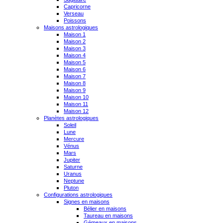
Capricorne
Verseau
Poissons
Maisons astrologiques
Maison 1
Maison 2
Maison 3
Maison 4
Maison 5
Maison 6
Maison 7
Maison 8
Maison 9
Maison 10
Maison 11
Maison 12
Planètes astrologiques
Soleil
Lune
Mercure
Vénus
Mars
Jupiter
Saturne
Uranus
Neptune
Pluton
Configurations astrologiques
Signes en maisons
Bélier en maisons
Taureau en maisons
Gémeaux en maisons