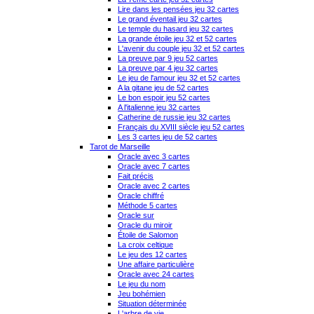
Lire dans les pensées jeu 32 cartes
Le grand éventail jeu 32 cartes
Le temple du hasard jeu 32 cartes
La grande étoile jeu 32 et 52 cartes
L'avenir du couple jeu 32 et 52 cartes
La preuve par 9 jeu 52 cartes
La preuve par 4 jeu 32 cartes
Le jeu de l'amour jeu 32 et 52 cartes
A la gitane jeu de 52 cartes
Le bon espoir jeu 52 cartes
A l'italienne jeu 32 cartes
Catherine de russie jeu 32 cartes
Français du XVIII siècle jeu 52 cartes
Les 3 cartes jeu de 52 cartes
Tarot de Marseille
Oracle avec 3 cartes
Oracle avec 7 cartes
Fait précis
Oracle avec 2 cartes
Oracle chiffré
Méthode 5 cartes
Oracle sur
Oracle du miroir
Étoile de Salomon
La croix celtique
Le jeu des 12 cartes
Une affaire particulière
Oracle avec 24 cartes
Le jeu du nom
Jeu bohémien
Situation déterminée
L'arbre de vie