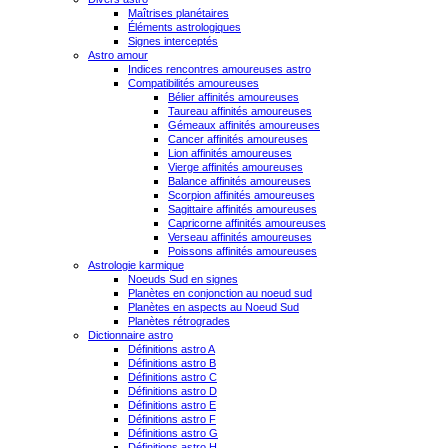
Maîtrises planétaires
Éléments astrologiques
Signes interceptés
Astro amour
Indices rencontres amoureuses astro
Compatibilités amoureuses
Bélier affinités amoureuses
Taureau affinités amoureuses
Gémeaux affinités amoureuses
Cancer affinités amoureuses
Lion affinités amoureuses
Vierge affinités amoureuses
Balance affinités amoureuses
Scorpion affinités amoureuses
Sagittaire affinités amoureuses
Capricorne affinités amoureuses
Verseau affinités amoureuses
Poissons affinités amoureuses
Astrologie karmique
Noeuds Sud en signes
Planètes en conjonction au noeud sud
Planètes en aspects au Noeud Sud
Planètes rétrogrades
Dictionnaire astro
Définitions astro A
Définitions astro B
Définitions astro C
Définitions astro D
Définitions astro E
Définitions astro F
Définitions astro G
Définitions astro H