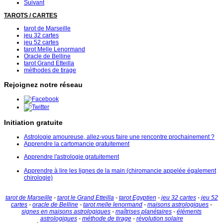
Suivant
TAROTS / CARTES
tarot de Marseille
jeu 32 cartes
jeu 52 cartes
tarot Melle Lenormand
Oracle de Belline
tarot Grand Etteilla
méthodes de tirage
Rejoignez notre réseau
Initiation gratuite
Astrologie amoureuse, allez-vous faire une rencontre prochainement ?
Apprendre la cartomancie gratuitement
Apprendre l'astrologie gratuitement
Apprendre à lire les lignes de la main (chiromancie appelée également
chirologie)
tarot de Marseille
-
tarot le Grand Etteilla
-
tarot Egyptien
-
jeu 32 cartes
-
jeu 52
cartes
-
oracle de Belline
-
tarot melle lenormand
-
maisons astrologiques
-
signes en maisons astrologiques
-
maîtrises planétaires
-
éléments
astrologiques
-
méthode de tirage
-
révolution solaire