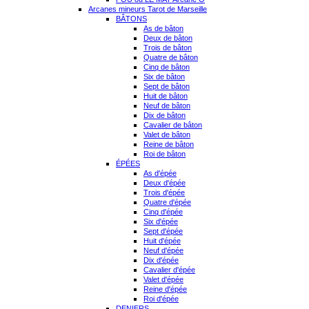
Arcanes mineurs Tarot de Marseille
BÂTONS
As de bâton
Deux de bâton
Trois de bâton
Quatre de bâton
Cinq de bâton
Six de bâton
Sept de bâton
Huit de bâton
Neuf de bâton
Dix de bâton
Cavalier de bâton
Valet de bâton
Reine de bâton
Roi de bâton
ÉPÉES
As d'épée
Deux d'épée
Trois d'épée
Quatre d'épée
Cinq d'épée
Six d'épée
Sept d'épée
Huit d'épée
Neuf d'épée
Dix d'épée
Cavalier d'épée
Valet d'épée
Reine d'épée
Roi d'épée
DENIERS