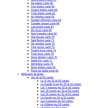
Six épées carte 58
Cinq épées carte 59
Quatre épées carte 60
Trois épées carte 61
As d'épées carte 63
Soudan d'Egypte carte 64
Cavalier tartare carte 66
Lazzarone carte 67
Dix écus carte 68
Neuf sequins carte 69
Huit ducats carte 70
Sept florins carte 71
Six guinées carte 72
Cinq onces carte 73
Quatre écus carte 74
Trois écus carte 75
Deux deniers carte 76
Soleil d'or carte 77
Alchimiste carte 78
Deux épées carte 62
Reine de Saba carte 65
Méthodes de tirage
Jeu 32 et 52 cartes
Le 11 jeu 32 et 52 cartes
La grande croix jeu 32 et 52 cartes
Les 7 paquets jeu 32 et 52 cartes
Les 15 cartes jeu 32 et 52 cartes
Les 25 cartes jeu 32 et 52 cartes
Le monde jeu 32 et 52 cartes
Les 4 paquets jeu 52 cartes
Le château jeu 52 cartes
L'horloge jeu 52 cartes