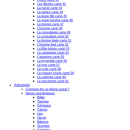
Les flèches carte 42
La harpe carte 43
La justice carte 44
La jeune fille carte 45
Le jeune homme carte 46
La femme carte 47
L'homme carte 48
La consultante carte 49
Le consultant carte 50
La femme âgée carte 51
L'homme âgé carte 52
La flûte brisée carte 53
La campagne carte 54
L'automne carte 55
La pyramide carte 56
Le lynx carte 57
La croix carte 58
La chauve souris carte 59
La colombe carte 60
Le parchemin carte 61
Astrologie
Comment lire un thème astral ?
Signes astrologiques
Bélier
Taureau
Gémeaux
Cancer
Lion
Vierge
Balance
Scorpion
Sagittaire