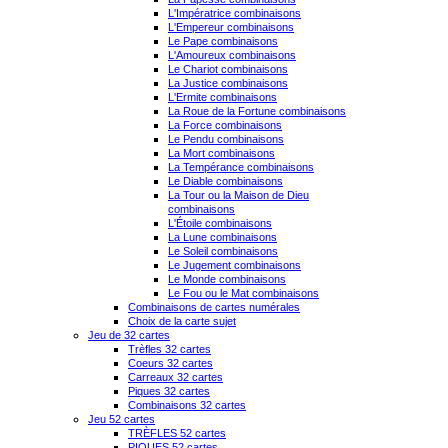
L'Impératrice combinaisons
L'Empereur combinaisons
Le Pape combinaisons
L'Amoureux combinaisons
Le Chariot combinaisons
La Justice combinaisons
L'Ermite combinaisons
La Roue de la Fortune combinaisons
La Force combinaisons
Le Pendu combinaisons
La Mort combinaisons
La Tempérance combinaisons
Le Diable combinaisons
La Tour ou la Maison de Dieu
combinaisons
L'Étoile combinaisons
La Lune combinaisons
Le Soleil combinaisons
Le Jugement combinaisons
Le Monde combinaisons
Le Fou ou le Mat combinaisons
Combinaisons de cartes numérales
Choix de la carte sujet
Jeu de 32 cartes
Trèfles 32 cartes
Coeurs 32 cartes
Carreaux 32 cartes
Piques 32 cartes
Combinaisons 32 cartes
Jeu 52 cartes
TRÈFLES 52 cartes
PIQUES 52 cartes