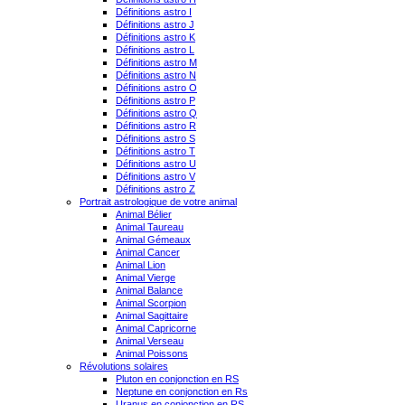
Définitions astro I
Définitions astro J
Définitions astro K
Définitions astro L
Définitions astro M
Définitions astro N
Définitions astro O
Définitions astro P
Définitions astro Q
Définitions astro R
Définitions astro S
Définitions astro T
Définitions astro U
Définitions astro V
Définitions astro Z
Portrait astrologique de votre animal
Animal Bélier
Animal Taureau
Animal Gémeaux
Animal Cancer
Animal Lion
Animal Vierge
Animal Balance
Animal Scorpion
Animal Sagittaire
Animal Capricorne
Animal Verseau
Animal Poissons
Révolutions solaires
Pluton en conjonction en RS
Neptune en conjonction en Rs
Uranus en conjonction en RS