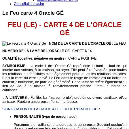
Consultations astro
Le Feu carte 4 Oracle GÉ
FEU (LE) - CARTE 4 DE L'ORACLE
G
É
NOM DE LA CARTE DE L'ORACLE GÉ
: LE FEU
NUMÉRO DE LA LAME DE L'ORACLE GÉ
: CARTE N° 4
QUALITÉ (positive, négative ou neutre)
: CARTE POSITIVE
SYMBOLISME
: La carte 1 de l'Oracle Gé représente la famille, tout ce qui
touche aux valeurs, à la maison, au foyer. Elle peut être évoquée pour toutes
les relations interfamiliales mais également pour toutes les relations amicales.
C'est la carte du cercle privé. Le Feu dans le tirage de l'oracle est un indice de
chaleur, d'harmonie, de paix, de générosité. Cette lame se réfère également au
lieu de vie, à la maison, à l'environnement proche. C'est un indice de
confiance.
↓ A L'ENVERS
: Faillite. La "maison brûle", problèmes divers familiaux et/ou
amicaux. Rupture amoureuse. Personne fausse.
SIGNIFICATION DE LA CARTE 4 LE FEU DE L'ORACLE GÉ :
PERSONNALITÉ (type de personnage)
:
Personne bienveillante, chaleureuse et généreuse. Souvent quelqu'un
de votre entourage très protecteur apte à vous aider dans l'élaboration