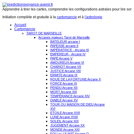
Apprendre à tirer les cartes, comprendre les configurations astrales pour lire son 
Initiation complète et gratuite à la
cartomancie
et à
l'astrologie
Accueil
Cartomancie
TAROT DE MARSEILLE
Arcanes majeurs Tarot de Marseille
BATELEUR arcane I
PAPESSE arcane II
IMPÉRATRICE - Arcane III
EMPEREUR - Arcane IV
PAPE Arcane V
AMOUREUX Arcane VI
CHARIOT Arcane VII
JUSTICE Arcane VIII
ERMITE Arcane IX
ROUE DE LA FORTUNE Arcane X
FORCE Arcane XI
PENDU Arcane XII
MORT Arcane XIII
TEMPÉRANCE Arcane XIV
DIABLE Arcane XV
TOUR OU MAISON DE DIEU Arcane
XVI
ETOILE Arcane XVII
LUNE Arcane XVIII
SOLEIL Arcane XIX
JUGEMENT Arcane XX
MONDE Arcane XXI
FOU ou LE MAT Arcane O