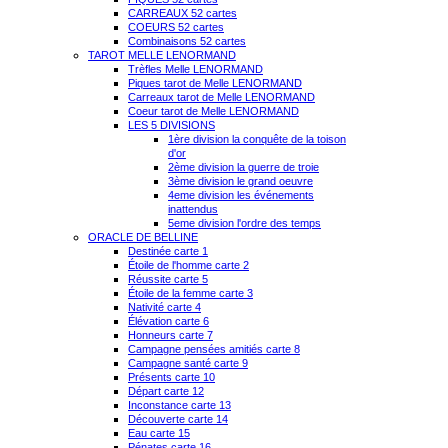
CARREAUX 52 cartes
COEURS 52 cartes
Combinaisons 52 cartes
TAROT MELLE LENORMAND
Trèfles Melle LENORMAND
Piques tarot de Melle LENORMAND
Carreaux tarot de Melle LENORMAND
Coeur tarot de Melle LENORMAND
LES 5 DIVISIONS
1ère division la conquête de la toison
d'or
2ème division la guerre de troie
3ème division le grand oeuvre
4eme division les événements
inattendus
5eme division l'ordre des temps
ORACLE DE BELLINE
Destinée carte 1
Étoile de l'homme carte 2
Réussite carte 5
Étoile de la femme carte 3
Nativité carte 4
Élévation carte 6
Honneurs carte 7
Campagne pensées amitiés carte 8
Campagne santé carte 9
Présents carte 10
Départ carte 12
Inconstance carte 13
Découverte carte 14
Eau carte 15
Pénates carte 16