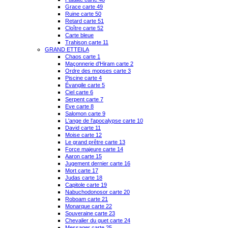
Grace carte 49
Ruine carte 50
Retard carte 51
Cloître carte 52
Carte bleue
Trahison carte 11
GRAND ETTEILA
Chaos carte 1
Maçonnerie d'Hiram carte 2
Ordre des mopses carte 3
Piscine carte 4
Évangile carte 5
Ciel carte 6
Serpent carte 7
Eve carte 8
Salomon carte 9
L'ange de l'apocalypse carte 10
David carte 11
Moise carte 12
Le grand prêtre carte 13
Force majeure carte 14
Aaron carte 15
Jugement dernier carte 16
Mort carte 17
Judas carte 18
Capitole carte 19
Nabuchodonosor carte 20
Roboam carte 21
Monarque carte 22
Souveraine carte 23
Chevalier du guet carte 24
Messager carte 25