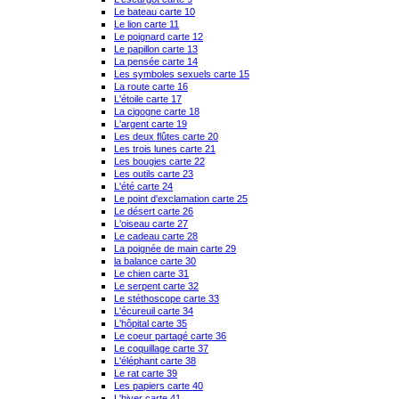
Le bateau carte 10
Le lion carte 11
Le poignard carte 12
Le papillon carte 13
La pensée carte 14
Les symboles sexuels carte 15
La route carte 16
L'étoile carte 17
La cigogne carte 18
L'argent carte 19
Les deux flûtes carte 20
Les trois lunes carte 21
Les bougies carte 22
Les outils carte 23
L'été carte 24
Le point d'exclamation carte 25
Le désert carte 26
L'oiseau carte 27
Le cadeau carte 28
La poignée de main carte 29
la balance carte 30
Le chien carte 31
Le serpent carte 32
Le stéthoscope carte 33
L'écureuil carte 34
L'hôpital carte 35
Le coeur partagé carte 36
Le coquillage carte 37
L'éléphant carte 38
Le rat carte 39
Les papiers carte 40
L'hiver carte 41