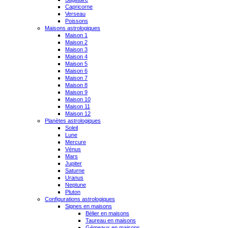
Capricorne
Verseau
Poissons
Maisons astrologiques
Maison 1
Maison 2
Maison 3
Maison 4
Maison 5
Maison 6
Maison 7
Maison 8
Maison 9
Maison 10
Maison 11
Maison 12
Planètes astrologiques
Soleil
Lune
Mercure
Vénus
Mars
Jupiter
Saturne
Uranus
Neptune
Pluton
Configurations astrologiques
Signes en maisons
Bélier en maisons
Taureau en maisons
Gémeaux en maisons