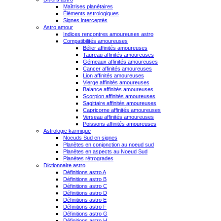
Maîtrises planétaires
Éléments astrologiques
Signes interceptés
Astro amour
Indices rencontres amoureuses astro
Compatibilités amoureuses
Bélier affinités amoureuses
Taureau affinités amoureuses
Gémeaux affinités amoureuses
Cancer affinités amoureuses
Lion affinités amoureuses
Vierge affinités amoureuses
Balance affinités amoureuses
Scorpion affinités amoureuses
Sagittaire affinités amoureuses
Capricorne affinités amoureuses
Verseau affinités amoureuses
Poissons affinités amoureuses
Astrologie karmique
Noeuds Sud en signes
Planètes en conjonction au noeud sud
Planètes en aspects au Noeud Sud
Planètes rétrogrades
Dictionnaire astro
Définitions astro A
Définitions astro B
Définitions astro C
Définitions astro D
Définitions astro E
Définitions astro F
Définitions astro G
Définitions astro H