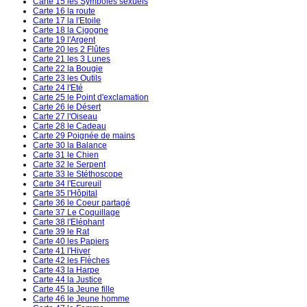
Carte 15 les Symboles sexuels
Carte 16 la route
Carte 17 la l'Etoile
Carte 18 la Cigogne
Carte 19 l'Argent
Carte 20 les 2 Flûtes
Carte 21 les 3 Lunes
Carte 22 la Bougie
Carte 23 les Outils
Carte 24 l'Eté
Carte 25 le Point d'exclamation
Carte 26 le Désert
Carte 27 l'Oiseau
Carte 28 le Cadeau
Carte 29 Poignée de mains
Carte 30 la Balance
Carte 31 le Chien
Carte 32 le Serpent
Carte 33 le Stéthoscope
Carte 34 l'Ecureuil
Carte 35 l'Hôpital
Carte 36 le Coeur partagé
Carte 37 Le Coquillage
Carte 38 l'Eléphant
Carte 39 le Rat
Carte 40 les Papiers
Carte 41 l'Hiver
Carte 42 les Flèches
Carte 43 la Harpe
Carte 44 la Justice
Carte 45 la Jeune fille
Carte 46 le Jeune homme