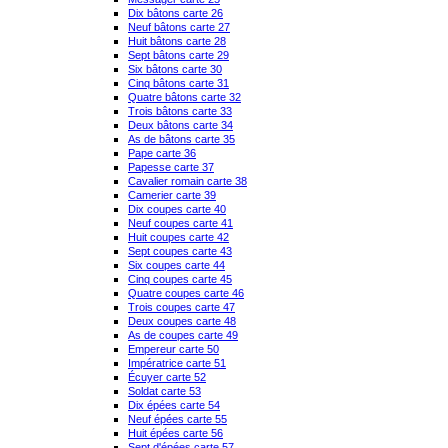
Dix bâtons carte 26
Neuf bâtons carte 27
Huit bâtons carte 28
Sept bâtons carte 29
Six bâtons carte 30
Cinq bâtons carte 31
Quatre bâtons carte 32
Trois bâtons carte 33
Deux bâtons carte 34
As de bâtons carte 35
Pape carte 36
Papesse carte 37
Cavalier romain carte 38
Camerier carte 39
Dix coupes carte 40
Neuf coupes carte 41
Huit coupes carte 42
Sept coupes carte 43
Six coupes carte 44
Cinq coupes carte 45
Quatre coupes carte 46
Trois coupes carte 47
Deux coupes carte 48
As de coupes carte 49
Empereur carte 50
Impératrice carte 51
Écuyer carte 52
Soldat carte 53
Dix épées carte 54
Neuf épées carte 55
Huit épées carte 56
Sept d'épées carte 57