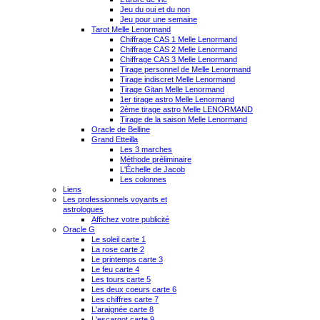
Jeu du oui et du non
Jeu pour une semaine
Tarot Melle Lenormand
Chiffrage CAS 1 Melle Lenormand
Chiffrage CAS 2 Melle Lenormand
Chiffrage CAS 3 Melle Lenormand
Tirage personnel de Melle Lenormand
Tirage indiscret Melle Lenormand
Tirage Gitan Melle Lenormand
1er tirage astro Melle Lenormand
2ème tirage astro Melle LENORMAND
Tirage de la saison Melle Lenormand
Oracle de Belline
Grand Etteilla
Les 3 marches
Méthode préliminaire
L'Échelle de Jacob
Les colonnes
Liens
Les professionnels voyants et
astrologues
Affichez votre publicité
Oracle G
Le soleil carte 1
La rose carte 2
Le printemps carte 3
Le feu carte 4
Les tours carte 5
Les deux coeurs carte 6
Les chiffres carte 7
L'araignée carte 8
L'escargot carte 9