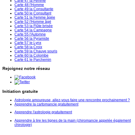
Carte 47 la Femme
Carte 48 l'Homme
Carte 49 la Consultante
Carte 50 le Consultant
Carte 51 la Femme âgée
Carte 52 l'Homme âgé
Carte 53 la Flûte brisée
Carte 54 la Campagne
Carte 55 l'Automne
Carte 56 la Pyramide
Carte 57 le Lynx
Carte 58 la Croix
Carte 59 la Chauve souris
Carte 60 la Colombe
Carte 61 le Parchemin
Rejoignez notre réseau
Initiation gratuite
Astrologie amoureuse, allez-vous faire une rencontre prochainement ?
Apprendre la cartomancie gratuitement
Apprendre l'astrologie gratuitement
Apprendre à lire les lignes de la main (chiromancie appelée également
chirologie)