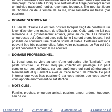
d'un projet. Cette carte 1 lorsqu'elle sort lors d'un tirage peut représenter
un individu passionné, entier, rayonnant, fougueux. Elle peut fait figure
de l'homme ou de la femme de sa vie, voire l'amant/la maîtresse (car
passion).
DOMAINE SENTIMENTAL
:
Le Feu de l'Oracle Gé est très positive lorsqu'il s'agit de construire un
foyer, d'acheter une maison, de s'établir à deux. Cette carte ne fait pas
référence à la grossesse/aux enfants, juste au couple. Les histoires
amoureuses qui démarrent avec cette lame 1 seront prometteuses. Il est
possible de construire une relation solide et stable. Certaines relations
peuvent être très passionnelles, fortes voire puissantes. Le Feu est très
positif concernant l'amour, la vie affective.
DOMAINE PROFESSIONNEL
:
Le travail peut se vivre au sein d'une entreprise dite "familiale", une
petite structure. Le travail d'équipe, collectif est privilégié. On peut
compter sur ses collègues, sur ses supérieurs qui sont généralement
bienveillants et qui aident à évoluer. Cette lame 1 de l'Oracle Gé peut
informer que vous êtes passionné par votre métier, que votre activité
vous apporte énormément de satisfaction.
MOTS CLÉS
:
Famille, proches, entourage amical, passion, amour ardent, fougueux,
lieu de vie.
1 Oracle de Gé
2 Oracle de Gé
3 Oracle de Gé
4 Oracle de Gé