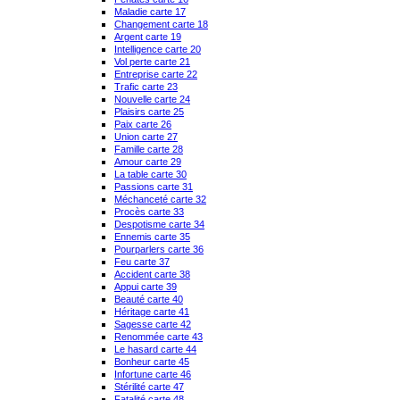
Maladie carte 17
Changement carte 18
Argent carte 19
Intelligence carte 20
Vol perte carte 21
Entreprise carte 22
Trafic carte 23
Nouvelle carte 24
Plaisirs carte 25
Paix carte 26
Union carte 27
Famille carte 28
Amour carte 29
La table carte 30
Passions carte 31
Méchanceté carte 32
Procès carte 33
Despotisme carte 34
Ennemis carte 35
Pourparlers carte 36
Feu carte 37
Accident carte 38
Appui carte 39
Beauté carte 40
Héritage carte 41
Sagesse carte 42
Renommée carte 43
Le hasard carte 44
Bonheur carte 45
Infortune carte 46
Stérilité carte 47
Fatalité carte 48