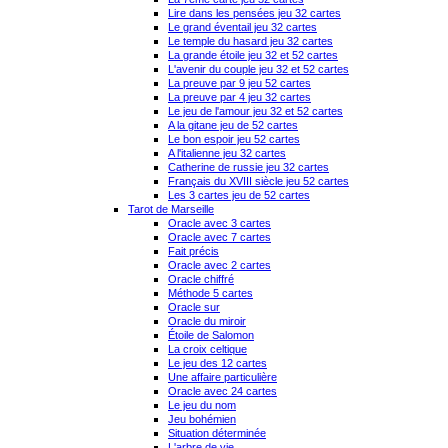
Lire dans les pensées jeu 32 cartes
Le grand éventail jeu 32 cartes
Le temple du hasard jeu 32 cartes
La grande étoile jeu 32 et 52 cartes
L'avenir du couple jeu 32 et 52 cartes
La preuve par 9 jeu 52 cartes
La preuve par 4 jeu 32 cartes
Le jeu de l'amour jeu 32 et 52 cartes
A la gitane jeu de 52 cartes
Le bon espoir jeu 52 cartes
A l'italienne jeu 32 cartes
Catherine de russie jeu 32 cartes
Français du XVIII siècle jeu 52 cartes
Les 3 cartes jeu de 52 cartes
Tarot de Marseille
Oracle avec 3 cartes
Oracle avec 7 cartes
Fait précis
Oracle avec 2 cartes
Oracle chiffré
Méthode 5 cartes
Oracle sur
Oracle du miroir
Étoile de Salomon
La croix celtique
Le jeu des 12 cartes
Une affaire particulière
Oracle avec 24 cartes
Le jeu du nom
Jeu bohémien
Situation déterminée
L'arbre de vie