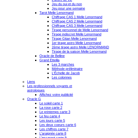
Jeu du oui et du non
Jeu pour une semaine
Tarot Melle Lenormand
Chiffrage CAS 1 Melle Lenormand
Chiffrage CAS 2 Melle Lenormand
Chiffrage CAS 3 Melle Lenormand
Tirage personnel de Melle Lenormand
Tirage indiscret Melle Lenormand
Tirage Gitan Melle Lenormand
1er tirage astro Melle Lenormand
2ème tirage astro Melle LENORMAND
Tirage de la saison Melle Lenormand
Oracle de Belline
Grand Etteilla
Les 3 marches
Méthode préliminaire
L'Échelle de Jacob
Les colonnes
Liens
Les professionnels voyants et
astrologues
Affichez votre publicité
Oracle G
Le soleil carte 1
La rose carte 2
Le printemps carte 3
Le feu carte 4
Les tours carte 5
Les deux coeurs carte 6
Les chiffres carte 7
L'araignée carte 8
L'escargot carte 9