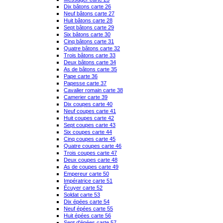
Dix bâtons carte 26
Neuf bâtons carte 27
Huit bâtons carte 28
Sept bâtons carte 29
Six bâtons carte 30
Cinq bâtons carte 31
Quatre bâtons carte 32
Trois bâtons carte 33
Deux bâtons carte 34
As de bâtons carte 35
Pape carte 36
Papesse carte 37
Cavalier romain carte 38
Camerier carte 39
Dix coupes carte 40
Neuf coupes carte 41
Huit coupes carte 42
Sept coupes carte 43
Six coupes carte 44
Cinq coupes carte 45
Quatre coupes carte 46
Trois coupes carte 47
Deux coupes carte 48
As de coupes carte 49
Empereur carte 50
Impératrice carte 51
Écuyer carte 52
Soldat carte 53
Dix épées carte 54
Neuf épées carte 55
Huit épées carte 56
Sept d'épées carte 57