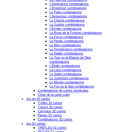
L'Impératrice combinaisons
L'Empereur combinaisons
Le Pape combinaisons
L'Amoureux combinaisons
Le Chariot combinaisons
La Justice combinaisons
L'Ermite combinaisons
La Roue de la Fortune combinaisons
La Force combinaisons
Le Pendu combinaisons
La Mort combinaisons
La Tempérance combinaisons
Le Diable combinaisons
La Tour ou la Maison de Dieu
combinaisons
L'Étoile combinaisons
La Lune combinaisons
Le Soleil combinaisons
Le Jugement combinaisons
Le Monde combinaisons
Le Fou ou le Mat combinaisons
Combinaisons de cartes numérales
Choix de la carte sujet
Jeu de 32 cartes
Trèfles 32 cartes
Coeurs 32 cartes
Carreaux 32 cartes
Piques 32 cartes
Combinaisons 32 cartes
Jeu 52 cartes
TRÈFLES 52 cartes
PIQUES 52 cartes