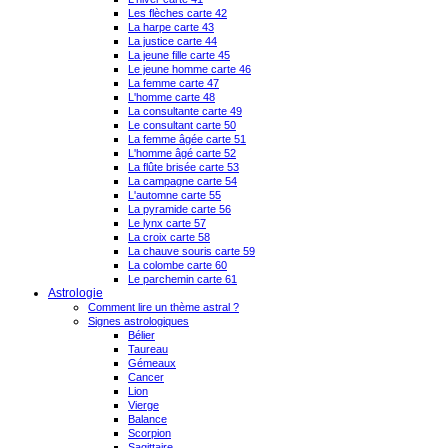
Les flèches carte 42
La harpe carte 43
La justice carte 44
La jeune fille carte 45
Le jeune homme carte 46
La femme carte 47
L'homme carte 48
La consultante carte 49
Le consultant carte 50
La femme âgée carte 51
L'homme âgé carte 52
La flûte brisée carte 53
La campagne carte 54
L'automne carte 55
La pyramide carte 56
Le lynx carte 57
La croix carte 58
La chauve souris carte 59
La colombe carte 60
Le parchemin carte 61
Astrologie
Comment lire un thème astral ?
Signes astrologiques
Bélier
Taureau
Gémeaux
Cancer
Lion
Vierge
Balance
Scorpion
Sagittaire