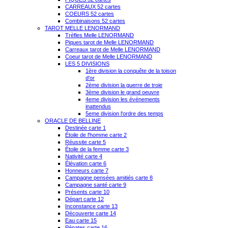
CARREAUX 52 cartes
COEURS 52 cartes
Combinaisons 52 cartes
TAROT MELLE LENORMAND
Trèfles Melle LENORMAND
Piques tarot de Melle LENORMAND
Carreaux tarot de Melle LENORMAND
Coeur tarot de Melle LENORMAND
LES 5 DIVISIONS
1ère division la conquête de la toison
d'or
2ème division la guerre de troie
3ème division le grand oeuvre
4eme division les événements
inattendus
5eme division l'ordre des temps
ORACLE DE BELLINE
Destinée carte 1
Étoile de l'homme carte 2
Réussite carte 5
Étoile de la femme carte 3
Nativité carte 4
Élévation carte 6
Honneurs carte 7
Campagne pensées amitiés carte 8
Campagne santé carte 9
Présents carte 10
Départ carte 12
Inconstance carte 13
Découverte carte 14
Eau carte 15
Pénates carte 16