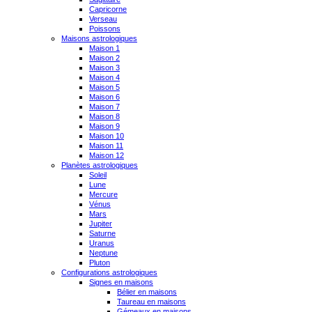
Capricorne
Verseau
Poissons
Maisons astrologiques
Maison 1
Maison 2
Maison 3
Maison 4
Maison 5
Maison 6
Maison 7
Maison 8
Maison 9
Maison 10
Maison 11
Maison 12
Planètes astrologiques
Soleil
Lune
Mercure
Vénus
Mars
Jupiter
Saturne
Uranus
Neptune
Pluton
Configurations astrologiques
Signes en maisons
Bélier en maisons
Taureau en maisons
Gémeaux en maisons