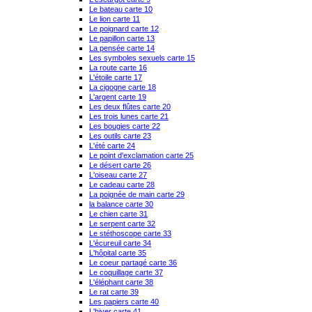
Le bateau carte 10
Le lion carte 11
Le poignard carte 12
Le papillon carte 13
La pensée carte 14
Les symboles sexuels carte 15
La route carte 16
L'étoile carte 17
La cigogne carte 18
L'argent carte 19
Les deux flûtes carte 20
Les trois lunes carte 21
Les bougies carte 22
Les outils carte 23
L'été carte 24
Le point d'exclamation carte 25
Le désert carte 26
L'oiseau carte 27
Le cadeau carte 28
La poignée de main carte 29
la balance carte 30
Le chien carte 31
Le serpent carte 32
Le stéthoscope carte 33
L'écureuil carte 34
L'hôpital carte 35
Le coeur partagé carte 36
Le coquillage carte 37
L'éléphant carte 38
Le rat carte 39
Les papiers carte 40
L'hiver carte 41