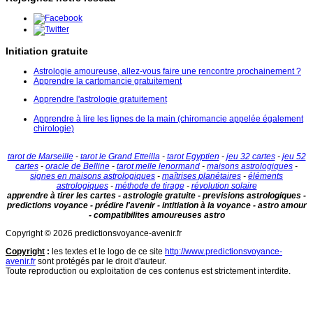
Initiation gratuite
Astrologie amoureuse, allez-vous faire une rencontre prochainement ?
Apprendre la cartomancie gratuitement
Apprendre l'astrologie gratuitement
Apprendre à lire les lignes de la main (chiromancie appelée également
chirologie)
tarot de Marseille
-
tarot le Grand Etteilla
-
tarot Egyptien
-
jeu 32 cartes
-
jeu 52
cartes
-
oracle de Belline
-
tarot melle lenormand
-
maisons astrologiques
-
signes en maisons astrologiques
-
maîtrises planétaires
-
éléments
astrologiques
-
méthode de tirage
-
révolution solaire
apprendre à tirer les cartes - astrologie gratuite - previsions astrologiques -
predictions voyance - prédire l'avenir - intitiation à la voyance - astro amour
- compatibilites amoureuses astro
Copyright © 2026 predictionsvoyance-avenir.fr
Copyright
:
les textes et le logo de ce site
http://www.predictionsvoyance-
avenir.fr
sont protégés par le droit d'auteur.
Toute reproduction ou exploitation de ces contenus est strictement interdite.