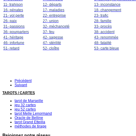
11- trahison
12- départs
13- inconstance
16- pénates
17- maladies
18- changement
21- vol perte
22- entreprise
23- trafic
26- paix
27- union
28- famille
31- passions
32- méchanceté
33- procès
36- pourparlers
37- feu
38- accident
41- héritage
42- sagesse
43- renommée
46- infortune
47- stérilité
48- fatalité
51- retard
52- cloître
53- carte bleue
Précédent
Suivant
TAROTS / CARTES
tarot de Marseille
jeu 32 cartes
jeu 52 cartes
tarot Melle Lenormand
Oracle de Belline
tarot Grand Etteilla
méthodes de tirage
Rejoignez notre réseau