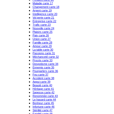
Maladie carte 17
Changement carte 18
Argent carte 19
Intelligence carte 20
Vol perte carte 21
Entreprise carte 22
Trafic carte 23
Nouvelle carte 24
Plaisirs carte 25
Paix carte 26
Union carte 27
Famille carte 28
Amour carte 29
La table carte 30
Passions carte 31
Méchanceté carte 32
Procès carte 33
Despotisme carte 34
Ennemis carte 35
Pourparlers carte 36
Feu carte 37
Accident carte 38
Appui carte 39
Beauté carte 40
Héritage carte 41
Sagesse carte 42
Renommée carte 43
Le hasard carte 44
Bonheur carte 45
Infortune carte 46
Stérilité carte 47
Fatalité carte 48