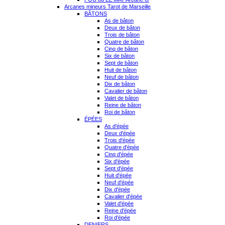
Arcanes mineurs Tarot de Marseille
BÂTONS
As de bâton
Deux de bâton
Trois de bâton
Quatre de bâton
Cinq de bâton
Six de bâton
Sept de bâton
Huit de bâton
Neuf de bâton
Dix de bâton
Cavalier de bâton
Valet de bâton
Reine de bâton
Roi de bâton
ÉPÉES
As d'épée
Deux d'épée
Trois d'épée
Quatre d'épée
Cinq d'épée
Six d'épée
Sept d'épée
Huit d'épée
Neuf d'épée
Dix d'épée
Cavalier d'épée
Valet d'épée
Reine d'épée
Roi d'épée
DENIERS