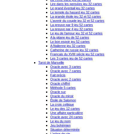
Lire dans les pensées jeu 32 cartes
Le grand éventail jeu 32 cartes
Le temple du hasard jeu 32 cartes
La grande étoile jeu 32 et 52 cartes
L'avenir du couple jeu 32 et 52 cartes
La preuve par 9 jeu 52 cartes
La preuve par 4 jeu 32 cartes
Le jeu de l'amour jeu 32 et 52 cartes
A la gitane jeu de 52 cartes
Le bon espoir jeu 52 cartes
A l'italienne jeu 32 cartes
Catherine de russie jeu 32 cartes
Français du XVIII siècle jeu 52 cartes
Les 3 cartes jeu de 52 cartes
Tarot de Marseille
Oracle avec 3 cartes
Oracle avec 7 cartes
Fait précis
Oracle avec 2 cartes
Oracle chiffré
Méthode 5 cartes
Oracle sur
Oracle du miroir
Étoile de Salomon
La croix celtique
Le jeu des 12 cartes
Une affaire particulière
Oracle avec 24 cartes
Le jeu du nom
Jeu bohémien
Situation déterminée
L'arbre de vie