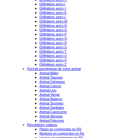
Définitions astro I
Définitions astro J
Définitions astro K
Définitions astro L
Définitions astro M
Définitions astro N
Définitions astro O
Définitions astro P
Définitions astro Q
Définitions astro R
Définitions astro S
Définitions astro T
Définitions astro U
Définitions astro V
Définitions astro Z
Portrait astrologique de votre animal
Animal Bélier
Animal Taureau
Animal Gémeaux
Animal Cancer
Animal Lion
Animal Vierge
Animal Balance
Animal Scorpion
Animal Sagittaire
Animal Capricorne
Animal Verseau
Animal Poissons
Révolutions solaires
Pluton en conjonction en RS
Neptune en conjonction en Rs
Uranus en conjonction en RS