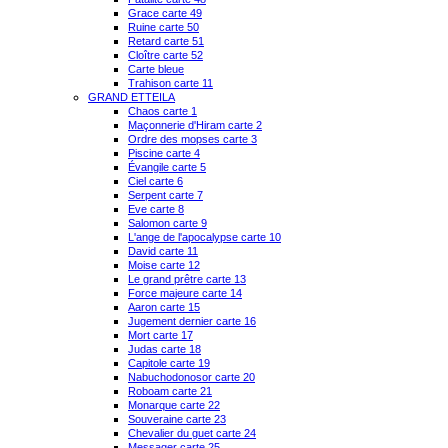
Grace carte 49
Ruine carte 50
Retard carte 51
Cloître carte 52
Carte bleue
Trahison carte 11
GRAND ETTEILA
Chaos carte 1
Maçonnerie d'Hiram carte 2
Ordre des mopses carte 3
Piscine carte 4
Évangile carte 5
Ciel carte 6
Serpent carte 7
Eve carte 8
Salomon carte 9
L'ange de l'apocalypse carte 10
David carte 11
Moise carte 12
Le grand prêtre carte 13
Force majeure carte 14
Aaron carte 15
Jugement dernier carte 16
Mort carte 17
Judas carte 18
Capitole carte 19
Nabuchodonosor carte 20
Roboam carte 21
Monarque carte 22
Souveraine carte 23
Chevalier du guet carte 24
Messager carte 25