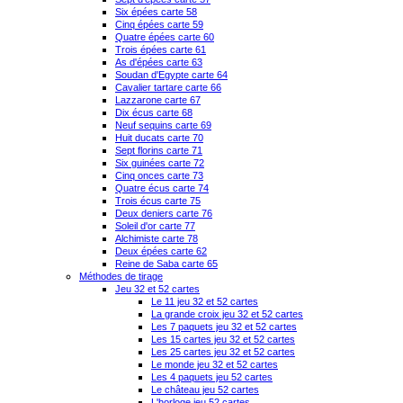
Six épées carte 58
Cinq épées carte 59
Quatre épées carte 60
Trois épées carte 61
As d'épées carte 63
Soudan d'Egypte carte 64
Cavalier tartare carte 66
Lazzarone carte 67
Dix écus carte 68
Neuf sequins carte 69
Huit ducats carte 70
Sept florins carte 71
Six guinées carte 72
Cinq onces carte 73
Quatre écus carte 74
Trois écus carte 75
Deux deniers carte 76
Soleil d'or carte 77
Alchimiste carte 78
Deux épées carte 62
Reine de Saba carte 65
Méthodes de tirage
Jeu 32 et 52 cartes
Le 11 jeu 32 et 52 cartes
La grande croix jeu 32 et 52 cartes
Les 7 paquets jeu 32 et 52 cartes
Les 15 cartes jeu 32 et 52 cartes
Les 25 cartes jeu 32 et 52 cartes
Le monde jeu 32 et 52 cartes
Les 4 paquets jeu 52 cartes
Le château jeu 52 cartes
L'horloge jeu 52 cartes