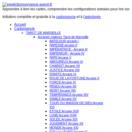
Apprendre à tirer les cartes, comprendre les configurations astrales pour lire son 
Initiation complète et gratuite à la
cartomancie
et à
l'astrologie
Accueil
Cartomancie
TAROT DE MARSEILLE
Arcanes majeurs Tarot de Marseille
BATELEUR arcane I
PAPESSE arcane II
IMPÉRATRICE - Arcane III
EMPEREUR - Arcane IV
PAPE Arcane V
AMOUREUX Arcane VI
CHARIOT Arcane VII
JUSTICE Arcane VIII
ERMITE Arcane IX
ROUE DE LA FORTUNE Arcane X
FORCE Arcane XI
PENDU Arcane XII
MORT Arcane XIII
TEMPÉRANCE Arcane XIV
DIABLE Arcane XV
TOUR OU MAISON DE DIEU Arcane
XVI
ETOILE Arcane XVII
LUNE Arcane XVIII
SOLEIL Arcane XIX
JUGEMENT Arcane XX
MONDE Arcane XXI
FOU ou LE MAT Arcane O