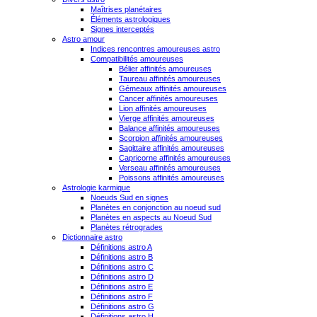
Maîtrises planétaires
Éléments astrologiques
Signes interceptés
Astro amour
Indices rencontres amoureuses astro
Compatibilités amoureuses
Bélier affinités amoureuses
Taureau affinités amoureuses
Gémeaux affinités amoureuses
Cancer affinités amoureuses
Lion affinités amoureuses
Vierge affinités amoureuses
Balance affinités amoureuses
Scorpion affinités amoureuses
Sagittaire affinités amoureuses
Capricorne affinités amoureuses
Verseau affinités amoureuses
Poissons affinités amoureuses
Astrologie karmique
Noeuds Sud en signes
Planètes en conjonction au noeud sud
Planètes en aspects au Noeud Sud
Planètes rétrogrades
Dictionnaire astro
Définitions astro A
Définitions astro B
Définitions astro C
Définitions astro D
Définitions astro E
Définitions astro F
Définitions astro G
Définitions astro H