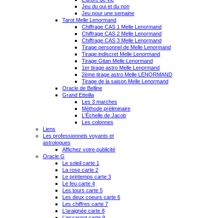
Jeu du oui et du non
Jeu pour une semaine
Tarot Melle Lenormand
Chiffrage CAS 1 Melle Lenormand
Chiffrage CAS 2 Melle Lenormand
Chiffrage CAS 3 Melle Lenormand
Tirage personnel de Melle Lenormand
Tirage indiscret Melle Lenormand
Tirage Gitan Melle Lenormand
1er tirage astro Melle Lenormand
2ème tirage astro Melle LENORMAND
Tirage de la saison Melle Lenormand
Oracle de Belline
Grand Etteilla
Les 3 marches
Méthode préliminaire
L'Échelle de Jacob
Les colonnes
Liens
Les professionnels voyants et
astrologues
Affichez votre publicité
Oracle G
Le soleil carte 1
La rose carte 2
Le printemps carte 3
Le feu carte 4
Les tours carte 5
Les deux coeurs carte 6
Les chiffres carte 7
L'araignée carte 8
L'escargot carte 9