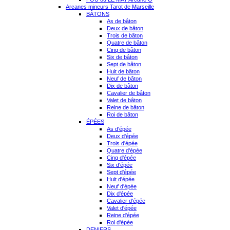
Arcanes mineurs Tarot de Marseille
BÂTONS
As de bâton
Deux de bâton
Trois de bâton
Quatre de bâton
Cinq de bâton
Six de bâton
Sept de bâton
Huit de bâton
Neuf de bâton
Dix de bâton
Cavalier de bâton
Valet de bâton
Reine de bâton
Roi de bâton
ÉPÉES
As d'épée
Deux d'épée
Trois d'épée
Quatre d'épée
Cinq d'épée
Six d'épée
Sept d'épée
Huit d'épée
Neuf d'épée
Dix d'épée
Cavalier d'épée
Valet d'épée
Reine d'épée
Roi d'épée
DENIERS