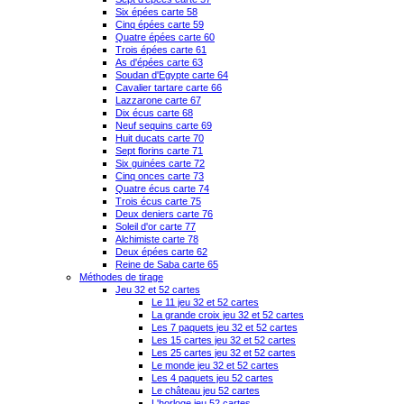
Six épées carte 58
Cinq épées carte 59
Quatre épées carte 60
Trois épées carte 61
As d'épées carte 63
Soudan d'Egypte carte 64
Cavalier tartare carte 66
Lazzarone carte 67
Dix écus carte 68
Neuf sequins carte 69
Huit ducats carte 70
Sept florins carte 71
Six guinées carte 72
Cinq onces carte 73
Quatre écus carte 74
Trois écus carte 75
Deux deniers carte 76
Soleil d'or carte 77
Alchimiste carte 78
Deux épées carte 62
Reine de Saba carte 65
Méthodes de tirage
Jeu 32 et 52 cartes
Le 11 jeu 32 et 52 cartes
La grande croix jeu 32 et 52 cartes
Les 7 paquets jeu 32 et 52 cartes
Les 15 cartes jeu 32 et 52 cartes
Les 25 cartes jeu 32 et 52 cartes
Le monde jeu 32 et 52 cartes
Les 4 paquets jeu 52 cartes
Le château jeu 52 cartes
L'horloge jeu 52 cartes