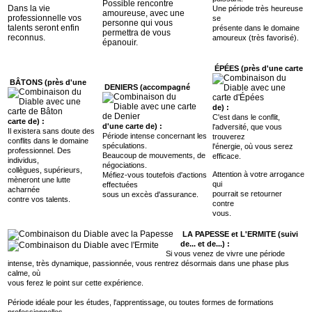
Possible rencontre
Dans la vie
Une période très heureuse
amoureuse, avec une
professionnelle vos
se
personne qui vous
talents seront enfin
présente dans le domaine
permettra de vous
reconnus.
amoureux (très favorisé).
épanouir.
ÉPÉES (près d'une carte
BÂTONS (près d'une
DENIERS (accompagné
de) :
C'est dans le conflit,
carte de) :
d'une carte de) :
l'adversité, que vous
Il existera sans doute des
Période intense concernant les
trouverez
conflits dans le domaine
spéculations.
l'énergie, où vous serez
professionnel. Des
Beaucoup de mouvements, de
efficace.
individus,
négociations.
collègues, supérieurs,
Attention à votre arrogance
Méfiez-vous toutefois d'actions
mèneront une lutte
qui
effectuées
acharnée
pourrait se retourner
sous un excès d'assurance.
contre vos talents.
contre
vous.
LA PAPESSE et L'ERMITE (suivi
de... et de...) :
Si vous venez de vivre une période
intense, très dynamique, passionnée, vous rentrez désormais dans une phase plus
calme, où
vous ferez le point sur cette expérience.
Période idéale pour les études, l'apprentissage, ou toutes formes de formations
professionnelles.