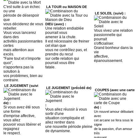
C'est suite à un échec
LA TOUR ou MAISON DE
ou une
LE SOLEIL (suivi) :
période de désespoir
que
vous déciderez de vous
DIEU (avec) :
rebeller.
Une relation endiablée
Vous vivez une relation
Vous vous lancerez
pourrait vous
passionnelle qui
dans des
amener à la chute.
pourrait
activités passionnantes
Il est nécessaire de freiner
s'officialiser.
certes
cet élan que
Grand bonheur dans la
mais attention aux
vous ne contrôlez pas, et
vie
excès.
prendre du recul
affective,
"Faire tout et n'importe
sur cette relation qui
épanouissement.
quoi",
pourrait vous être
n'apportera pas la
fatale.
solution à
vos problèmes, bien au
contraire.
LE JUGEMENT (suivi
LE JUGEMENT (précédé de)
COUPES (avec une carte
de) :
:
Si vous avez été sous
de) :
Vous allez réussir à vous
une forme
Un nouvel amour débutant
sortir d'une
d'emprise affective,
avec
situation compliquée et
vous allez
cet arcane se fera sous le
allez rentrer dans
pouvoir vous libérer et
signe
une nouvelle période pleine
regagnez
de la passion, d'un amour
de dynamisme.
le respect.
très
puissant.