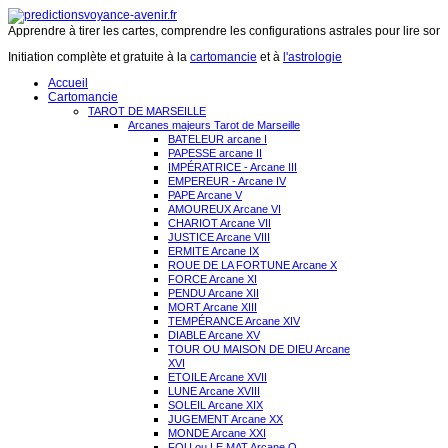
Apprendre à tirer les cartes, comprendre les configurations astrales pour lire son 
Initiation complète et gratuite à la
cartomancie
et à
l'astrologie
Accueil
Cartomancie
TAROT DE MARSEILLE
Arcanes majeurs Tarot de Marseille
BATELEUR arcane I
PAPESSE arcane II
IMPÉRATRICE - Arcane III
EMPEREUR - Arcane IV
PAPE Arcane V
AMOUREUX Arcane VI
CHARIOT Arcane VII
JUSTICE Arcane VIII
ERMITE Arcane IX
ROUE DE LA FORTUNE Arcane X
FORCE Arcane XI
PENDU Arcane XII
MORT Arcane XIII
TEMPÉRANCE Arcane XIV
DIABLE Arcane XV
TOUR OU MAISON DE DIEU Arcane
XVI
ETOILE Arcane XVII
LUNE Arcane XVIII
SOLEIL Arcane XIX
JUGEMENT Arcane XX
MONDE Arcane XXI
FOU ou LE MAT Arcane O