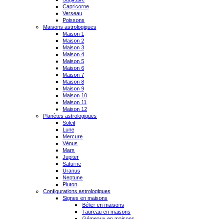
Capricorne
Verseau
Poissons
Maisons astrologiques
Maison 1
Maison 2
Maison 3
Maison 4
Maison 5
Maison 6
Maison 7
Maison 8
Maison 9
Maison 10
Maison 11
Maison 12
Planètes astrologiques
Soleil
Lune
Mercure
Vénus
Mars
Jupiter
Saturne
Uranus
Neptune
Pluton
Configurations astrologiques
Signes en maisons
Bélier en maisons
Taureau en maisons
Gémeaux en maisons