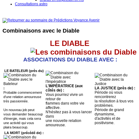
Consultations astro
Combinaisons avec le Diable
LE DIABLE
ASSOCIATIONS DU DIABLE AVEC :
LE BATELEUR (près du)
L'IMPÉRATRICE (aux
LA JUSTICE (près de) :
:
côtés de) :
Période où vous
Probable commencement
Vous pourriez vivre un
rencontrerez
d'une relation amoureuse
retour de
la résolution à tous vos
très passionnée.
flammes dans votre vie
problèmes.
affective.
Période de grand
Un nouveau job peut
N'hésitez pas à vous lancer
dynamisme,
vous demander beaucoup
dans
d'activités et de
d'énergie, mais cela sera
une nouvelle relation
positivisme.
une activité qui vous
amoureuse.
plaira beaucoup.
LA MORT (précédé de) :