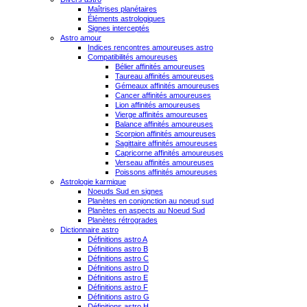
Maîtrises planétaires
Éléments astrologiques
Signes interceptés
Astro amour
Indices rencontres amoureuses astro
Compatibilités amoureuses
Bélier affinités amoureuses
Taureau affinités amoureuses
Gémeaux affinités amoureuses
Cancer affinités amoureuses
Lion affinités amoureuses
Vierge affinités amoureuses
Balance affinités amoureuses
Scorpion affinités amoureuses
Sagittaire affinités amoureuses
Capricorne affinités amoureuses
Verseau affinités amoureuses
Poissons affinités amoureuses
Astrologie karmique
Noeuds Sud en signes
Planètes en conjonction au noeud sud
Planètes en aspects au Noeud Sud
Planètes rétrogrades
Dictionnaire astro
Définitions astro A
Définitions astro B
Définitions astro C
Définitions astro D
Définitions astro E
Définitions astro F
Définitions astro G
Définitions astro H