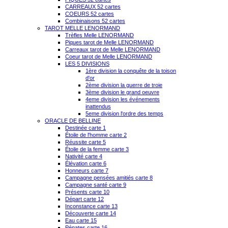
CARREAUX 52 cartes
COEURS 52 cartes
Combinaisons 52 cartes
TAROT MELLE LENORMAND
Trèfles Melle LENORMAND
Piques tarot de Melle LENORMAND
Carreaux tarot de Melle LENORMAND
Coeur tarot de Melle LENORMAND
LES 5 DIVISIONS
1ère division la conquête de la toison
d'or
2ème division la guerre de troie
3ème division le grand oeuvre
4eme division les événements
inattendus
5eme division l'ordre des temps
ORACLE DE BELLINE
Destinée carte 1
Étoile de l'homme carte 2
Réussite carte 5
Étoile de la femme carte 3
Nativité carte 4
Élévation carte 6
Honneurs carte 7
Campagne pensées amitiés carte 8
Campagne santé carte 9
Présents carte 10
Départ carte 12
Inconstance carte 13
Découverte carte 14
Eau carte 15
Pénates carte 16