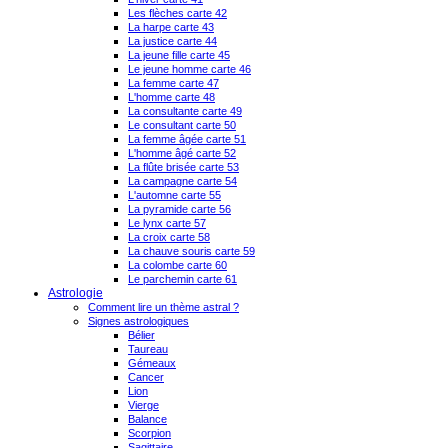
Les flèches carte 42
La harpe carte 43
La justice carte 44
La jeune fille carte 45
Le jeune homme carte 46
La femme carte 47
L'homme carte 48
La consultante carte 49
Le consultant carte 50
La femme âgée carte 51
L'homme âgé carte 52
La flûte brisée carte 53
La campagne carte 54
L'automne carte 55
La pyramide carte 56
Le lynx carte 57
La croix carte 58
La chauve souris carte 59
La colombe carte 60
Le parchemin carte 61
Astrologie
Comment lire un thème astral ?
Signes astrologiques
Bélier
Taureau
Gémeaux
Cancer
Lion
Vierge
Balance
Scorpion
Sagittaire