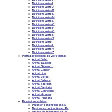
Définitions astro I
Définitions astro J
Définitions astro K
Définitions astro L
Définitions astro M
Définitions astro N
Définitions astro O
Définitions astro P
Définitions astro Q
Définitions astro R
Définitions astro S
Définitions astro T
Définitions astro U
Définitions astro V
Définitions astro Z
Portrait astrologique de votre animal
Animal Bélier
Animal Taureau
Animal Gémeaux
Animal Cancer
Animal Lion
Animal Vierge
Animal Balance
Animal Scorpion
Animal Sagittaire
Animal Capricorne
Animal Verseau
Animal Poissons
Révolutions solaires
Pluton en conjonction en RS
Neptune en conjonction en Rs
Uranus en conjonction en RS