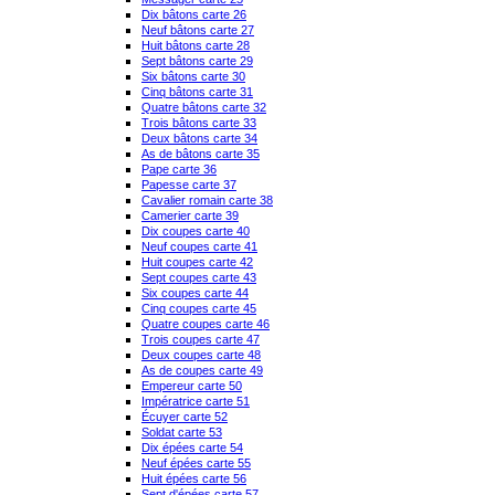
Dix bâtons carte 26
Neuf bâtons carte 27
Huit bâtons carte 28
Sept bâtons carte 29
Six bâtons carte 30
Cinq bâtons carte 31
Quatre bâtons carte 32
Trois bâtons carte 33
Deux bâtons carte 34
As de bâtons carte 35
Pape carte 36
Papesse carte 37
Cavalier romain carte 38
Camerier carte 39
Dix coupes carte 40
Neuf coupes carte 41
Huit coupes carte 42
Sept coupes carte 43
Six coupes carte 44
Cinq coupes carte 45
Quatre coupes carte 46
Trois coupes carte 47
Deux coupes carte 48
As de coupes carte 49
Empereur carte 50
Impératrice carte 51
Écuyer carte 52
Soldat carte 53
Dix épées carte 54
Neuf épées carte 55
Huit épées carte 56
Sept d'épées carte 57