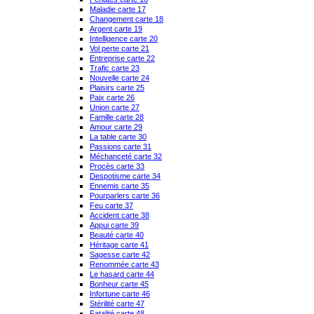
Maladie carte 17
Changement carte 18
Argent carte 19
Intelligence carte 20
Vol perte carte 21
Entreprise carte 22
Trafic carte 23
Nouvelle carte 24
Plaisirs carte 25
Paix carte 26
Union carte 27
Famille carte 28
Amour carte 29
La table carte 30
Passions carte 31
Méchanceté carte 32
Procès carte 33
Despotisme carte 34
Ennemis carte 35
Pourparlers carte 36
Feu carte 37
Accident carte 38
Appui carte 39
Beauté carte 40
Héritage carte 41
Sagesse carte 42
Renommée carte 43
Le hasard carte 44
Bonheur carte 45
Infortune carte 46
Stérilité carte 47
Fatalité carte 48