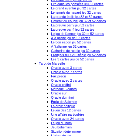
Lire dans les pensées jeu 32 cartes
Le grand éventail jeu 32 cartes
Le temple du hasard jeu 32 cartes
La grande étoile jeu 32 et 52 cartes
L'avenir du couple jeu 32 et 52 cartes
La preuve par 9 jeu 52 cartes
La preuve par 4 jeu 32 cartes
Le jeu de l'amour jeu 32 et 52 cartes
A la gitane jeu de 52 cartes
Le bon espoir jeu 52 cartes
A l'italienne jeu 32 cartes
Catherine de russie jeu 32 cartes
Français du XVIII siècle jeu 52 cartes
Les 3 cartes jeu de 52 cartes
Tarot de Marseille
Oracle avec 3 cartes
Oracle avec 7 cartes
Fait précis
Oracle avec 2 cartes
Oracle chiffré
Méthode 5 cartes
Oracle sur
Oracle du miroir
Étoile de Salomon
La croix celtique
Le jeu des 12 cartes
Une affaire particulière
Oracle avec 24 cartes
Le jeu du nom
Jeu bohémien
Situation déterminée
L'arbre de vie