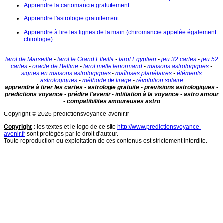
Apprendre la cartomancie gratuitement
Apprendre l'astrologie gratuitement
Apprendre à lire les lignes de la main (chiromancie appelée également
chirologie)
tarot de Marseille
-
tarot le Grand Etteilla
-
tarot Egyptien
-
jeu 32 cartes
-
jeu 52
cartes
-
oracle de Belline
-
tarot melle lenormand
-
maisons astrologiques
-
signes en maisons astrologiques
-
maîtrises planétaires
-
éléments
astrologiques
-
méthode de tirage
-
révolution solaire
apprendre à tirer les cartes - astrologie gratuite - previsions astrologiques -
predictions voyance - prédire l'avenir - intitiation à la voyance - astro amour
- compatibilites amoureuses astro
Copyright © 2026 predictionsvoyance-avenir.fr
Copyright
:
les textes et le logo de ce site
http://www.predictionsvoyance-
avenir.fr
sont protégés par le droit d'auteur.
Toute reproduction ou exploitation de ces contenus est strictement interdite.