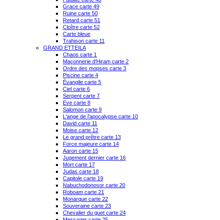
Grace carte 49
Ruine carte 50
Retard carte 51
Cloître carte 52
Carte bleue
Trahison carte 11
GRAND ETTEILA
Chaos carte 1
Maçonnerie d'Hiram carte 2
Ordre des mopses carte 3
Piscine carte 4
Évangile carte 5
Ciel carte 6
Serpent carte 7
Eve carte 8
Salomon carte 9
L'ange de l'apocalypse carte 10
David carte 11
Moise carte 12
Le grand prêtre carte 13
Force majeure carte 14
Aaron carte 15
Jugement dernier carte 16
Mort carte 17
Judas carte 18
Capitole carte 19
Nabuchodonosor carte 20
Roboam carte 21
Monarque carte 22
Souveraine carte 23
Chevalier du guet carte 24
Messager carte 25