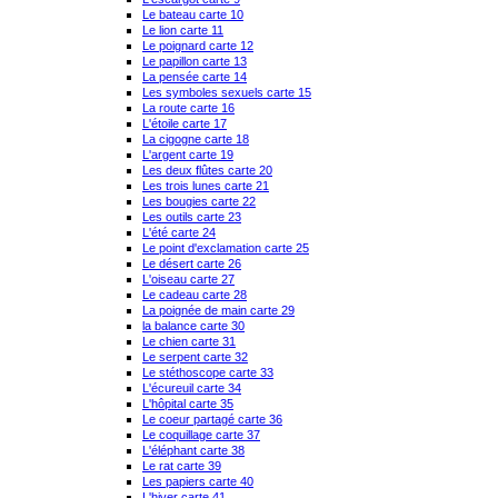
Le bateau carte 10
Le lion carte 11
Le poignard carte 12
Le papillon carte 13
La pensée carte 14
Les symboles sexuels carte 15
La route carte 16
L'étoile carte 17
La cigogne carte 18
L'argent carte 19
Les deux flûtes carte 20
Les trois lunes carte 21
Les bougies carte 22
Les outils carte 23
L'été carte 24
Le point d'exclamation carte 25
Le désert carte 26
L'oiseau carte 27
Le cadeau carte 28
La poignée de main carte 29
la balance carte 30
Le chien carte 31
Le serpent carte 32
Le stéthoscope carte 33
L'écureuil carte 34
L'hôpital carte 35
Le coeur partagé carte 36
Le coquillage carte 37
L'éléphant carte 38
Le rat carte 39
Les papiers carte 40
L'hiver carte 41