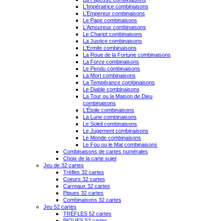
L'Impératrice combinaisons
L'Empereur combinaisons
Le Pape combinaisons
L'Amoureux combinaisons
Le Chariot combinaisons
La Justice combinaisons
L'Ermite combinaisons
La Roue de la Fortune combinaisons
La Force combinaisons
Le Pendu combinaisons
La Mort combinaisons
La Tempérance combinaisons
Le Diable combinaisons
La Tour ou la Maison de Dieu
combinaisons
L'Étoile combinaisons
La Lune combinaisons
Le Soleil combinaisons
Le Jugement combinaisons
Le Monde combinaisons
Le Fou ou le Mat combinaisons
Combinaisons de cartes numérales
Choix de la carte sujet
Jeu de 32 cartes
Trèfles 32 cartes
Coeurs 32 cartes
Carreaux 32 cartes
Piques 32 cartes
Combinaisons 32 cartes
Jeu 52 cartes
TRÈFLES 52 cartes
PIQUES 52 cartes