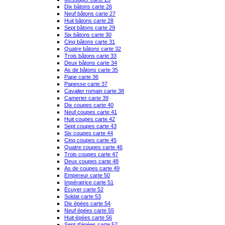
Dix bâtons carte 26
Neuf bâtons carte 27
Huit bâtons carte 28
Sept bâtons carte 29
Six bâtons carte 30
Cinq bâtons carte 31
Quatre bâtons carte 32
Trois bâtons carte 33
Deux bâtons carte 34
As de bâtons carte 35
Pape carte 36
Papesse carte 37
Cavalier romain carte 38
Camerier carte 39
Dix coupes carte 40
Neuf coupes carte 41
Huit coupes carte 42
Sept coupes carte 43
Six coupes carte 44
Cinq coupes carte 45
Quatre coupes carte 46
Trois coupes carte 47
Deux coupes carte 48
As de coupes carte 49
Empereur carte 50
Impératrice carte 51
Écuyer carte 52
Soldat carte 53
Dix épées carte 54
Neuf épées carte 55
Huit épées carte 56
Sept d'épées carte 57