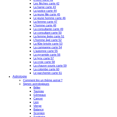
Les flèches carte 42
La harpe carte 43
La justice carte 44
La jeune fille carte 45
Le jeune homme carte 46
La femme carte 47
L'homme carte 48
La consultante carte 49
Le consultant carte 50
La femme âgée carte 51
L'homme âgé carte 52
La flûte brisée carte 53
La campagne carte 54
L'automne carte 55
La pyramide carte 56
Le lynx carte 57
La croix carte 58
La chauve souris carte 59
La colombe carte 60
Le parchemin carte 61
Astrologie
Comment lire un thème astral ?
Signes astrologiques
Bélier
Taureau
Gémeaux
Cancer
Lion
Vierge
Balance
Scorpion
Sagittaire