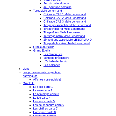
Jeu du oui et du non
Jeu pour une semaine
Tarot Melle Lenormand
Chiffrage CAS 1 Melle Lenormand
Chiffrage CAS 2 Melle Lenormand
Chiffrage CAS 3 Melle Lenormand
Tirage personnel de Melle Lenormand
Tirage indiscret Melle Lenormand
Tirage Gitan Melle Lenormand
1er tirage astro Melle Lenormand
2ème tirage astro Melle LENORMAND
Tirage de la saison Melle Lenormand
Oracle de Belline
Grand Etteilla
Les 3 marches
Méthode préliminaire
L'Échelle de Jacob
Les colonnes
Liens
Les professionnels voyants et
astrologues
Affichez votre publicité
Oracle G
Le soleil carte 1
La rose carte 2
Le printemps carte 3
Le feu carte 4
Les tours carte 5
Les deux coeurs carte 6
Les chiffres carte 7
L'araignée carte 8
L'escargot carte 9