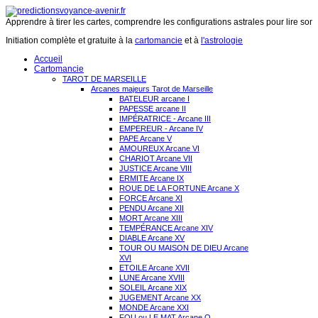
Apprendre à tirer les cartes, comprendre les configurations astrales pour lire son 
Initiation complète et gratuite à la
cartomancie
et à
l'astrologie
Accueil
Cartomancie
TAROT DE MARSEILLE
Arcanes majeurs Tarot de Marseille
BATELEUR arcane I
PAPESSE arcane II
IMPÉRATRICE - Arcane III
EMPEREUR - Arcane IV
PAPE Arcane V
AMOUREUX Arcane VI
CHARIOT Arcane VII
JUSTICE Arcane VIII
ERMITE Arcane IX
ROUE DE LA FORTUNE Arcane X
FORCE Arcane XI
PENDU Arcane XII
MORT Arcane XIII
TEMPÉRANCE Arcane XIV
DIABLE Arcane XV
TOUR OU MAISON DE DIEU Arcane
XVI
ETOILE Arcane XVII
LUNE Arcane XVIII
SOLEIL Arcane XIX
JUGEMENT Arcane XX
MONDE Arcane XXI
FOU ou LE MAT Arcane O