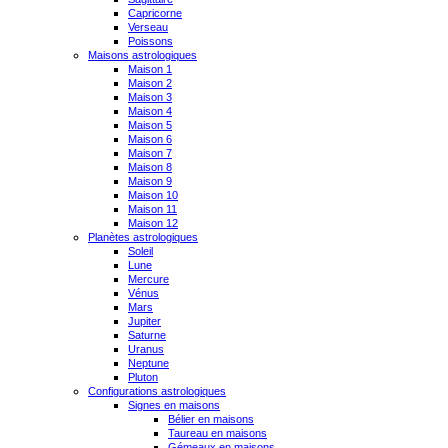
Capricorne
Verseau
Poissons
Maisons astrologiques
Maison 1
Maison 2
Maison 3
Maison 4
Maison 5
Maison 6
Maison 7
Maison 8
Maison 9
Maison 10
Maison 11
Maison 12
Planètes astrologiques
Soleil
Lune
Mercure
Vénus
Mars
Jupiter
Saturne
Uranus
Neptune
Pluton
Configurations astrologiques
Signes en maisons
Bélier en maisons
Taureau en maisons
Gémeaux en maisons