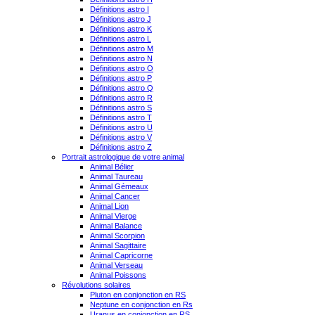
Définitions astro I
Définitions astro J
Définitions astro K
Définitions astro L
Définitions astro M
Définitions astro N
Définitions astro O
Définitions astro P
Définitions astro Q
Définitions astro R
Définitions astro S
Définitions astro T
Définitions astro U
Définitions astro V
Définitions astro Z
Portrait astrologique de votre animal
Animal Bélier
Animal Taureau
Animal Gémeaux
Animal Cancer
Animal Lion
Animal Vierge
Animal Balance
Animal Scorpion
Animal Sagittaire
Animal Capricorne
Animal Verseau
Animal Poissons
Révolutions solaires
Pluton en conjonction en RS
Neptune en conjonction en Rs
Uranus en conjonction en RS