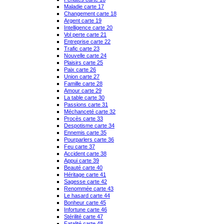
Maladie carte 17
Changement carte 18
Argent carte 19
Intelligence carte 20
Vol perte carte 21
Entreprise carte 22
Trafic carte 23
Nouvelle carte 24
Plaisirs carte 25
Paix carte 26
Union carte 27
Famille carte 28
Amour carte 29
La table carte 30
Passions carte 31
Méchanceté carte 32
Procès carte 33
Despotisme carte 34
Ennemis carte 35
Pourparlers carte 36
Feu carte 37
Accident carte 38
Appui carte 39
Beauté carte 40
Héritage carte 41
Sagesse carte 42
Renommée carte 43
Le hasard carte 44
Bonheur carte 45
Infortune carte 46
Stérilité carte 47
Fatalité carte 48