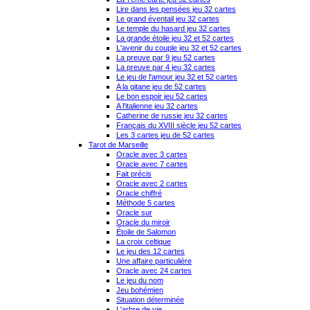
Lire dans les pensées jeu 32 cartes
Le grand éventail jeu 32 cartes
Le temple du hasard jeu 32 cartes
La grande étoile jeu 32 et 52 cartes
L'avenir du couple jeu 32 et 52 cartes
La preuve par 9 jeu 52 cartes
La preuve par 4 jeu 32 cartes
Le jeu de l'amour jeu 32 et 52 cartes
A la gitane jeu de 52 cartes
Le bon espoir jeu 52 cartes
A l'italienne jeu 32 cartes
Catherine de russie jeu 32 cartes
Français du XVIII siècle jeu 52 cartes
Les 3 cartes jeu de 52 cartes
Tarot de Marseille
Oracle avec 3 cartes
Oracle avec 7 cartes
Fait précis
Oracle avec 2 cartes
Oracle chiffré
Méthode 5 cartes
Oracle sur
Oracle du miroir
Étoile de Salomon
La croix celtique
Le jeu des 12 cartes
Une affaire particulière
Oracle avec 24 cartes
Le jeu du nom
Jeu bohémien
Situation déterminée
L'arbre de vie