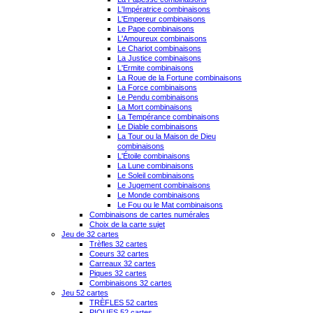
L'Impératrice combinaisons
L'Empereur combinaisons
Le Pape combinaisons
L'Amoureux combinaisons
Le Chariot combinaisons
La Justice combinaisons
L'Ermite combinaisons
La Roue de la Fortune combinaisons
La Force combinaisons
Le Pendu combinaisons
La Mort combinaisons
La Tempérance combinaisons
Le Diable combinaisons
La Tour ou la Maison de Dieu
combinaisons
L'Étoile combinaisons
La Lune combinaisons
Le Soleil combinaisons
Le Jugement combinaisons
Le Monde combinaisons
Le Fou ou le Mat combinaisons
Combinaisons de cartes numérales
Choix de la carte sujet
Jeu de 32 cartes
Trèfles 32 cartes
Coeurs 32 cartes
Carreaux 32 cartes
Piques 32 cartes
Combinaisons 32 cartes
Jeu 52 cartes
TRÈFLES 52 cartes
PIQUES 52 cartes