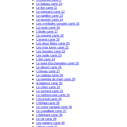
Le bateau carte 10
Le lion carte 11
Le poignard carte 12
Le papillon carte 13
La pensée carte 14
Les symboles sexuels carte 15
La route carte 16
L'étoile carte 17
La cigogne carte 18
L'argent carte 19
Les deux flûtes carte 20
Les trois lunes carte 21
Les bougies carte 22
Les outils carte 23
L'été carte 24
Le point d'exclamation carte 25
Le désert carte 26
L'oiseau carte 27
Le cadeau carte 28
La poignée de main carte 29
la balance carte 30
Le chien carte 31
Le serpent carte 32
Le stéthoscope carte 33
L'écureuil carte 34
L'hôpital carte 35
Le coeur partagé carte 36
Le coquillage carte 37
L'éléphant carte 38
Le rat carte 39
Les papiers carte 40
L'hiver carte 41