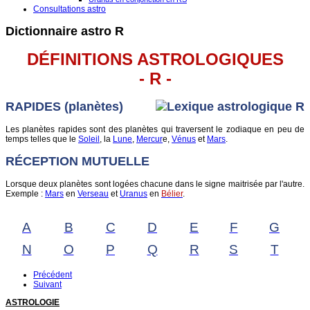
Consultations astro
Dictionnaire astro R
DÉFINITIONS ASTROLOGIQUES
- R -
RAPIDES (planètes)
Les planètes rapides sont des planètes qui traversent le zodiaque en peu de
temps telles que le
Soleil
, la
Lune
,
Mercur
e,
Vénus
et
Mars
.
RÉCEPTION MUTUELLE
Lorsque deux planètes sont logées chacune dans le signe maitrisée par l'autre.
Exemple :
Mars
en
Verseau
et
Uranus
en
Bélier
.
A
B
C
D
E
F
G
N
O
P
Q
R
S
T
Précédent
Suivant
ASTROLOGIE