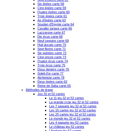
Six épées carte 58
Cinq épées carte 59
Quatre épées carte 60
Trois épées carte 61
As d'épées carte 63
Soudan d'Egypte carte 64
Cavalier tartare carte 66
Lazzarone carte 67
Dix écus carte 68
Neuf sequins carte 69
Huit ducats carte 70
Sept florins carte 71
Six guinées carte 72
Cinq onces carte 73
Quatre écus carte 74
Trois écus carte 75
Deux deniers carte 76
Soleil d'or carte 77
Alchimiste carte 78
Deux épées carte 62
Reine de Saba carte 65
Méthodes de tirage
Jeu 32 et 52 cartes
Le 11 jeu 32 et 52 cartes
La grande croix jeu 32 et 52 cartes
Les 7 paquets jeu 32 et 52 cartes
Les 15 cartes jeu 32 et 52 cartes
Les 25 cartes jeu 32 et 52 cartes
Le monde jeu 32 et 52 cartes
Les 4 paquets jeu 52 cartes
Le château jeu 52 cartes
L'horloge jeu 52 cartes