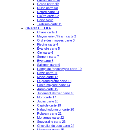
Grace carte 49
Ruine carte 50
Retard carte 51
Cloître carte 52
Carte bleue
Trahison carte 11
GRAND ETTEILA
Chaos carte 1
Maçonnerie d'Hiram carte 2
Ordre des mopses carte 3
Piscine carte 4
Évangile carte 5
Ciel carte 6
Serpent carte 7
Eve carte 8
Salomon carte 9
L'ange de l'apocalypse carte 10
David carte 11
Moise carte 12
Le grand prêtre carte 13
Force majeure carte 14
Aaron carte 15
Jugement dernier carte 16
Mort carte 17
Judas carte 18
Capitole carte 19
Nabuchodonosor carte 20
Roboam carte 21
Monarque carte 22
Souveraine carte 23
Chevalier du guet carte 24
Messager carte 25