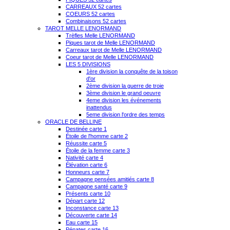
CARREAUX 52 cartes
COEURS 52 cartes
Combinaisons 52 cartes
TAROT MELLE LENORMAND
Trèfles Melle LENORMAND
Piques tarot de Melle LENORMAND
Carreaux tarot de Melle LENORMAND
Coeur tarot de Melle LENORMAND
LES 5 DIVISIONS
1ère division la conquête de la toison
d'or
2ème division la guerre de troie
3ème division le grand oeuvre
4eme division les événements
inattendus
5eme division l'ordre des temps
ORACLE DE BELLINE
Destinée carte 1
Étoile de l'homme carte 2
Réussite carte 5
Étoile de la femme carte 3
Nativité carte 4
Élévation carte 6
Honneurs carte 7
Campagne pensées amitiés carte 8
Campagne santé carte 9
Présents carte 10
Départ carte 12
Inconstance carte 13
Découverte carte 14
Eau carte 15
Pénates carte 16