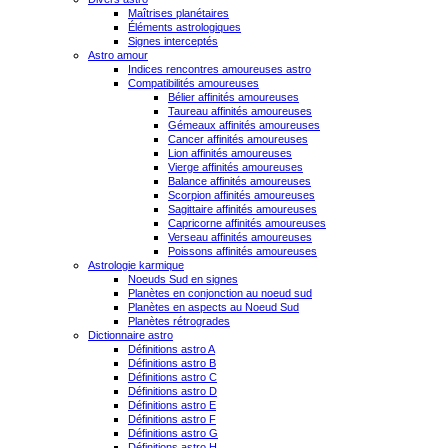
Maîtrises planétaires
Éléments astrologiques
Signes interceptés
Astro amour
Indices rencontres amoureuses astro
Compatibilités amoureuses
Bélier affinités amoureuses
Taureau affinités amoureuses
Gémeaux affinités amoureuses
Cancer affinités amoureuses
Lion affinités amoureuses
Vierge affinités amoureuses
Balance affinités amoureuses
Scorpion affinités amoureuses
Sagittaire affinités amoureuses
Capricorne affinités amoureuses
Verseau affinités amoureuses
Poissons affinités amoureuses
Astrologie karmique
Noeuds Sud en signes
Planètes en conjonction au noeud sud
Planètes en aspects au Noeud Sud
Planètes rétrogrades
Dictionnaire astro
Définitions astro A
Définitions astro B
Définitions astro C
Définitions astro D
Définitions astro E
Définitions astro F
Définitions astro G
Définitions astro H