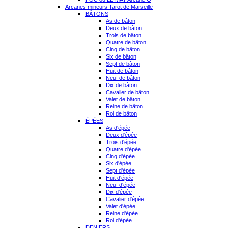
Arcanes mineurs Tarot de Marseille
BÂTONS
As de bâton
Deux de bâton
Trois de bâton
Quatre de bâton
Cinq de bâton
Six de bâton
Sept de bâton
Huit de bâton
Neuf de bâton
Dix de bâton
Cavalier de bâton
Valet de bâton
Reine de bâton
Roi de bâton
ÉPÉES
As d'épée
Deux d'épée
Trois d'épée
Quatre d'épée
Cinq d'épée
Six d'épée
Sept d'épée
Huit d'épée
Neuf d'épée
Dix d'épée
Cavalier d'épée
Valet d'épée
Reine d'épée
Roi d'épée
DENIERS