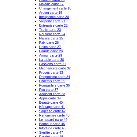
Maladie carte 17
Changement carte 18
Argent carte 19
Intelligence carte 20
Vol perte carte 21
Entreprise carte 22
Trafic carte 23
Nouvelle carte 24
Plaisirs carte 25
Paix carte 26
Union carte 27
Famille carte 28
Amour carte 29
La table carte 30
Passions carte 31
Méchanceté carte 32
Procès carte 33
Despotisme carte 34
Ennemis carte 35
Pourparlers carte 36
Feu carte 37
Accident carte 38
Appui carte 39
Beauté carte 40
Héritage carte 41
Sagesse carte 42
Renommée carte 43
Le hasard carte 44
Bonheur carte 45
Infortune carte 46
Stérilité carte 47
Fatalité carte 48