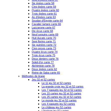
Six épées carte 58
Cinq épées carte 59
Quatre épées carte 60
Trois épées carte 61
As d'épées carte 63
Soudan d'Egypte carte 64
Cavalier tartare carte 66
Lazzarone carte 67
Dix écus carte 68
Neuf sequins carte 69
Huit ducats carte 70
Sept florins carte 71
Six guinées carte 72
Cinq onces carte 73
Quatre écus carte 74
Trois écus carte 75
Deux deniers carte 76
Soleil d'or carte 77
Alchimiste carte 78
Deux épées carte 62
Reine de Saba carte 65
Méthodes de tirage
Jeu 32 et 52 cartes
Le 11 jeu 32 et 52 cartes
La grande croix jeu 32 et 52 cartes
Les 7 paquets jeu 32 et 52 cartes
Les 15 cartes jeu 32 et 52 cartes
Les 25 cartes jeu 32 et 52 cartes
Le monde jeu 32 et 52 cartes
Les 4 paquets jeu 52 cartes
Le château jeu 52 cartes
L'horloge jeu 52 cartes