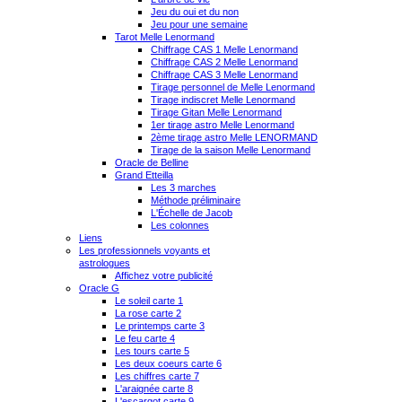
Jeu du oui et du non
Jeu pour une semaine
Tarot Melle Lenormand
Chiffrage CAS 1 Melle Lenormand
Chiffrage CAS 2 Melle Lenormand
Chiffrage CAS 3 Melle Lenormand
Tirage personnel de Melle Lenormand
Tirage indiscret Melle Lenormand
Tirage Gitan Melle Lenormand
1er tirage astro Melle Lenormand
2ème tirage astro Melle LENORMAND
Tirage de la saison Melle Lenormand
Oracle de Belline
Grand Etteilla
Les 3 marches
Méthode préliminaire
L'Échelle de Jacob
Les colonnes
Liens
Les professionnels voyants et
astrologues
Affichez votre publicité
Oracle G
Le soleil carte 1
La rose carte 2
Le printemps carte 3
Le feu carte 4
Les tours carte 5
Les deux coeurs carte 6
Les chiffres carte 7
L'araignée carte 8
L'escargot carte 9