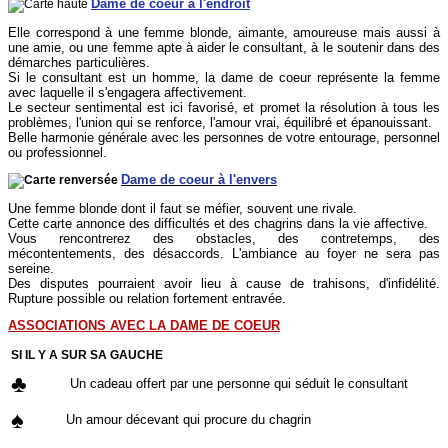
Dame de coeur à l'endroit
Elle correspond à une femme blonde, aimante, amoureuse mais aussi à
une amie, ou une femme apte à aider le consultant, à le soutenir dans des
démarches particulières.
Si le consultant est un homme, la dame de coeur représente la femme
avec laquelle il s'engagera affectivement.
Le secteur sentimental est ici favorisé, et promet la résolution à tous les
problèmes, l'union qui se renforce, l'amour vrai, équilibré et épanouissant.
Belle harmonie générale avec les personnes de votre entourage, personnel
ou professionnel.
Dame de coeur à l'envers
Une femme blonde dont il faut se méfier, souvent une rivale.
Cette carte annonce des difficultés et des chagrins dans la vie affective.
Vous rencontrerez des obstacles, des contretemps, des
mécontentements, des désaccords. L'ambiance au foyer ne sera pas
sereine.
Des disputes pourraient avoir lieu à cause de trahisons, d'infidélité.
Rupture possible ou relation fortement entravée.
ASSOCIATIONS AVEC LA DAME DE COEUR
SI IL Y A SUR SA GAUCHE
♣
Un cadeau offert par une personne qui séduit le consultant
♠
Un amour décevant qui procure du chagrin