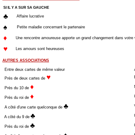
SI IL Y A SUR SA GAUCHE
♣
Affaire lucrative
♠
Petite maladie concernant le partenaire
♦
Une rencontre amoureuse apporte un grand changement dans votre 
♥
Les amours sont heureuses
AUTRES ASSOCIATIONS
Entre deux cartes de même valeur
A
♥
B
Près de deux cartes de
♦
M
Près du 10 de
♦
U
Près du roi de
♣
V
A côté d'une carte quelconque de
♣
U
A côté du 9 de
♣
U
Près du roi de
♠