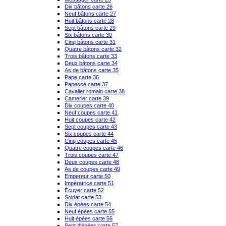
Dix bâtons carte 26
Neuf bâtons carte 27
Huit bâtons carte 28
Sept bâtons carte 29
Six bâtons carte 30
Cinq bâtons carte 31
Quatre bâtons carte 32
Trois bâtons carte 33
Deux bâtons carte 34
As de bâtons carte 35
Pape carte 36
Papesse carte 37
Cavalier romain carte 38
Camerier carte 39
Dix coupes carte 40
Neuf coupes carte 41
Huit coupes carte 42
Sept coupes carte 43
Six coupes carte 44
Cinq coupes carte 45
Quatre coupes carte 46
Trois coupes carte 47
Deux coupes carte 48
As de coupes carte 49
Empereur carte 50
Impératrice carte 51
Écuyer carte 52
Soldat carte 53
Dix épées carte 54
Neuf épées carte 55
Huit épées carte 56
Sept d'épées carte 57