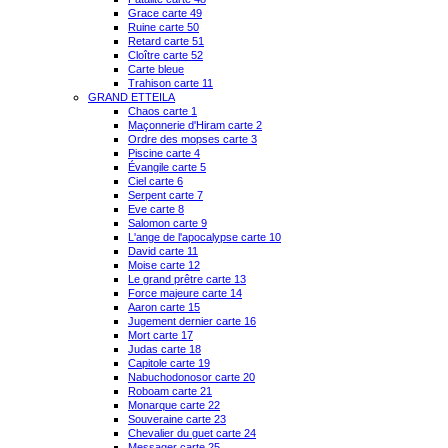
Grace carte 49
Ruine carte 50
Retard carte 51
Cloître carte 52
Carte bleue
Trahison carte 11
GRAND ETTEILA
Chaos carte 1
Maçonnerie d'Hiram carte 2
Ordre des mopses carte 3
Piscine carte 4
Évangile carte 5
Ciel carte 6
Serpent carte 7
Eve carte 8
Salomon carte 9
L'ange de l'apocalypse carte 10
David carte 11
Moise carte 12
Le grand prêtre carte 13
Force majeure carte 14
Aaron carte 15
Jugement dernier carte 16
Mort carte 17
Judas carte 18
Capitole carte 19
Nabuchodonosor carte 20
Roboam carte 21
Monarque carte 22
Souveraine carte 23
Chevalier du guet carte 24
Messager carte 25