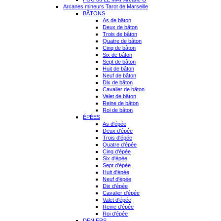
Arcanes mineurs Tarot de Marseille
BÂTONS
As de bâton
Deux de bâton
Trois de bâton
Quatre de bâton
Cinq de bâton
Six de bâton
Sept de bâton
Huit de bâton
Neuf de bâton
Dix de bâton
Cavalier de bâton
Valet de bâton
Reine de bâton
Roi de bâton
ÉPÉES
As d'épée
Deux d'épée
Trois d'épée
Quatre d'épée
Cinq d'épée
Six d'épée
Sept d'épée
Huit d'épée
Neuf d'épée
Dix d'épée
Cavalier d'épée
Valet d'épée
Reine d'épée
Roi d'épée
DENIERS