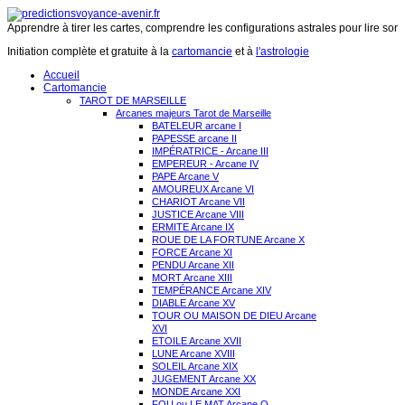
Apprendre à tirer les cartes, comprendre les configurations astrales pour lire son 
Initiation complète et gratuite à la
cartomancie
et à
l'astrologie
Accueil
Cartomancie
TAROT DE MARSEILLE
Arcanes majeurs Tarot de Marseille
BATELEUR arcane I
PAPESSE arcane II
IMPÉRATRICE - Arcane III
EMPEREUR - Arcane IV
PAPE Arcane V
AMOUREUX Arcane VI
CHARIOT Arcane VII
JUSTICE Arcane VIII
ERMITE Arcane IX
ROUE DE LA FORTUNE Arcane X
FORCE Arcane XI
PENDU Arcane XII
MORT Arcane XIII
TEMPÉRANCE Arcane XIV
DIABLE Arcane XV
TOUR OU MAISON DE DIEU Arcane
XVI
ETOILE Arcane XVII
LUNE Arcane XVIII
SOLEIL Arcane XIX
JUGEMENT Arcane XX
MONDE Arcane XXI
FOU ou LE MAT Arcane O