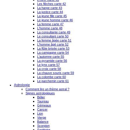
Les flèches carte 42
La harpe carte 43
La justice carte 44
La jeune fille carte 45
Le jeune homme carte 46
La femme carte 47
L'homme carte 48
La consultante carte 49
Le consultant carte 50
La femme âgée carte 51
L'homme âgé carte 52
La flûte brisée carte 53
La campagne carte 54
L'automne carte 55
La pyramide carte 56
Le lynx carte 57
La croix carte 58
La chauve souris carte 59
La colombe carte 60
Le parchemin carte 61
Astrologie
Comment lire un thème astral ?
Signes astrologiques
Bélier
Taureau
Gémeaux
Cancer
Lion
Vierge
Balance
Scorpion
Sagittaire