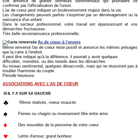
Elle annonce de grands bonheurs sentimentaux qui pourraient se
confirmer par l'officialisation de l'union.
L'as de coeur peut indiquer un bouleversement majeur dans la vie.
Les changements peuvent parfois s'exprimer par un déménagement ou la
naissance d'un enfant.
Dans le secteur professionnel, votre travail est épanouissant et vos
démarches fructueuses.
Très belle reconnaissance professionnelle.
As de coeur à l'envers
Même renversé l'as de coeur reste positif et annonce les mêmes présages
que la carte à l'endroit.
Il peut être indiqué qu'à la différence, il pourrait y avoir quelques
difficultés, moindres, ou des retards dans les démarches.
Au niveau sentimental, quelques désaccords, mais qui ne réussiront pas à
troubler l'harmonie du couple.
Période heureuse.
ASSOCIATIONS AVEC L'AS DE COEUR
SI IL Y A SUR SA GAUCHE
♣
Rêves réalisés, voeux exaucés
♠
Peines ou chagrin ou inversement fête entre amis
♦
Des nouvelles de la personne de votre coeur
♥
Lettre d'amour, grand bonheur