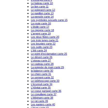
Le bateau carte 10
Le lion carte 11
Le poignard carte 12
Le papillon carte 13
La pensée carte 14
Les symboles sexuels carte 15
La route carte 16
L'étoile carte 17
La cigogne carte 18
L'argent carte 19
Les deux flûtes carte 20
Les trois lunes carte 21
Les bougies carte 22
Les outils carte 23
L'été carte 24
Le point d'exclamation carte 25
Le désert carte 26
L'oiseau carte 27
Le cadeau carte 28
La poignée de main carte 29
la balance carte 30
Le chien carte 31
Le serpent carte 32
Le stéthoscope carte 33
L'écureuil carte 34
L'hôpital carte 35
Le coeur partagé carte 36
Le coquillage carte 37
L'éléphant carte 38
Le rat carte 39
Les papiers carte 40
L'hiver carte 41