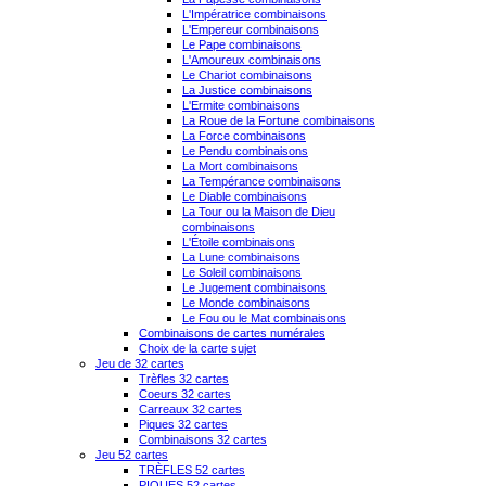
L'Impératrice combinaisons
L'Empereur combinaisons
Le Pape combinaisons
L'Amoureux combinaisons
Le Chariot combinaisons
La Justice combinaisons
L'Ermite combinaisons
La Roue de la Fortune combinaisons
La Force combinaisons
Le Pendu combinaisons
La Mort combinaisons
La Tempérance combinaisons
Le Diable combinaisons
La Tour ou la Maison de Dieu
combinaisons
L'Étoile combinaisons
La Lune combinaisons
Le Soleil combinaisons
Le Jugement combinaisons
Le Monde combinaisons
Le Fou ou le Mat combinaisons
Combinaisons de cartes numérales
Choix de la carte sujet
Jeu de 32 cartes
Trèfles 32 cartes
Coeurs 32 cartes
Carreaux 32 cartes
Piques 32 cartes
Combinaisons 32 cartes
Jeu 52 cartes
TRÈFLES 52 cartes
PIQUES 52 cartes