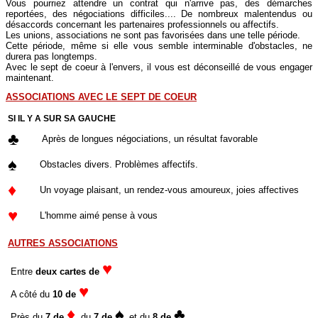
Vous pourriez attendre un contrat qui n'arrive pas, des démarches
reportées, des négociations difficiles.... De nombreux malentendus ou
désaccords concernant les partenaires professionnels ou affectifs.
Les unions, associations ne sont pas favorisées dans une telle période.
Cette période, même si elle vous semble interminable d'obstacles, ne
durera pas longtemps.
Avec le sept de coeur à l'envers, il vous est déconseillé de vous engager
maintenant.
ASSOCIATIONS AVEC LE SEPT DE COEUR
SI IL Y A SUR SA GAUCHE
♣
Après de longues négociations, un résultat favorable
♠
Obstacles divers. Problèmes affectifs.
♦
Un voyage plaisant, un rendez-vous amoureux, joies affectives
♥
L'homme aimé pense à vous
AUTRES ASSOCIATIONS
♥
Entre
deux cartes de
♥
A côté du
10 de
♦
♠
♣
Près du
7 de
, du
7 de
et du
8 de