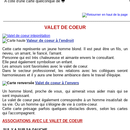
M
A côté d'une carte quelconque de
______________________________________________________________
VALET DE COEUR
Valeur de coeur à l'endroit
Cette carte représente un jeune homme blond. Il est peut être un fils, un
neveu, un amant, le fiancé, l'amant.
Personne qui est très chaleureuse et aimante envers le consultant.
Elle peut également symboliser un enfant.
Les amours sont favorisées avec le valet de coeur.
Dans le secteur professionnel, les relations avec les collègues seront
harmonieuses et il y aura une bonne ambiance dans le travail d'équipe.
Valet de coeur à l'envers
Un homme blond, proche de vous, qui aimerait vous aider mais qui se
sent impuissant.
Le valet de coeur peut également correspondre à un homme insatisfait de
sa vie. Ou un homme qui s'éloigne de vie à contre-coeur.
Cette carte présage parfois quelques obstacles divers, selon les cartes
qui l'accompagnent.
ASSOCIATIONS AVEC LE VALET DE COEUR
SI IL Y A SUR SA GAUCHE