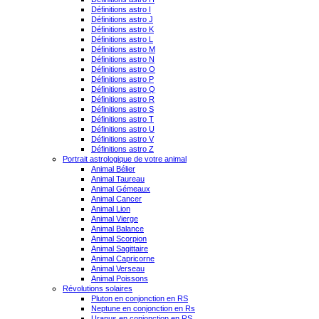
Définitions astro I
Définitions astro J
Définitions astro K
Définitions astro L
Définitions astro M
Définitions astro N
Définitions astro O
Définitions astro P
Définitions astro Q
Définitions astro R
Définitions astro S
Définitions astro T
Définitions astro U
Définitions astro V
Définitions astro Z
Portrait astrologique de votre animal
Animal Bélier
Animal Taureau
Animal Gémeaux
Animal Cancer
Animal Lion
Animal Vierge
Animal Balance
Animal Scorpion
Animal Sagittaire
Animal Capricorne
Animal Verseau
Animal Poissons
Révolutions solaires
Pluton en conjonction en RS
Neptune en conjonction en Rs
Uranus en conjonction en RS