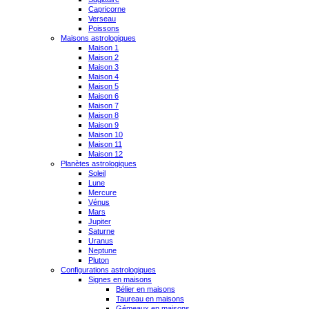
Capricorne
Verseau
Poissons
Maisons astrologiques
Maison 1
Maison 2
Maison 3
Maison 4
Maison 5
Maison 6
Maison 7
Maison 8
Maison 9
Maison 10
Maison 11
Maison 12
Planètes astrologiques
Soleil
Lune
Mercure
Vénus
Mars
Jupiter
Saturne
Uranus
Neptune
Pluton
Configurations astrologiques
Signes en maisons
Bélier en maisons
Taureau en maisons
Gémeaux en maisons