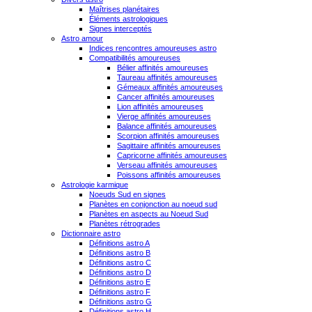
Maîtrises planétaires
Éléments astrologiques
Signes interceptés
Astro amour
Indices rencontres amoureuses astro
Compatibilités amoureuses
Bélier affinités amoureuses
Taureau affinités amoureuses
Gémeaux affinités amoureuses
Cancer affinités amoureuses
Lion affinités amoureuses
Vierge affinités amoureuses
Balance affinités amoureuses
Scorpion affinités amoureuses
Sagittaire affinités amoureuses
Capricorne affinités amoureuses
Verseau affinités amoureuses
Poissons affinités amoureuses
Astrologie karmique
Noeuds Sud en signes
Planètes en conjonction au noeud sud
Planètes en aspects au Noeud Sud
Planètes rétrogrades
Dictionnaire astro
Définitions astro A
Définitions astro B
Définitions astro C
Définitions astro D
Définitions astro E
Définitions astro F
Définitions astro G
Définitions astro H