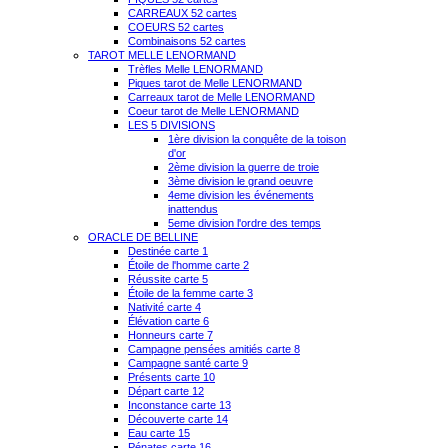
CARREAUX 52 cartes
COEURS 52 cartes
Combinaisons 52 cartes
TAROT MELLE LENORMAND
Trèfles Melle LENORMAND
Piques tarot de Melle LENORMAND
Carreaux tarot de Melle LENORMAND
Coeur tarot de Melle LENORMAND
LES 5 DIVISIONS
1ère division la conquête de la toison
d'or
2ème division la guerre de troie
3ème division le grand oeuvre
4eme division les événements
inattendus
5eme division l'ordre des temps
ORACLE DE BELLINE
Destinée carte 1
Étoile de l'homme carte 2
Réussite carte 5
Étoile de la femme carte 3
Nativité carte 4
Élévation carte 6
Honneurs carte 7
Campagne pensées amitiés carte 8
Campagne santé carte 9
Présents carte 10
Départ carte 12
Inconstance carte 13
Découverte carte 14
Eau carte 15
Pénates carte 16