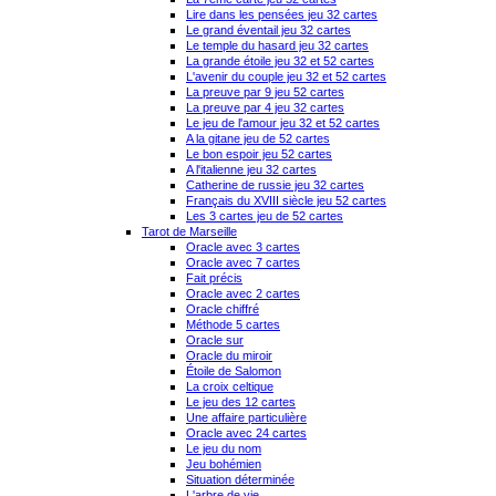
Lire dans les pensées jeu 32 cartes
Le grand éventail jeu 32 cartes
Le temple du hasard jeu 32 cartes
La grande étoile jeu 32 et 52 cartes
L'avenir du couple jeu 32 et 52 cartes
La preuve par 9 jeu 52 cartes
La preuve par 4 jeu 32 cartes
Le jeu de l'amour jeu 32 et 52 cartes
A la gitane jeu de 52 cartes
Le bon espoir jeu 52 cartes
A l'italienne jeu 32 cartes
Catherine de russie jeu 32 cartes
Français du XVIII siècle jeu 52 cartes
Les 3 cartes jeu de 52 cartes
Tarot de Marseille
Oracle avec 3 cartes
Oracle avec 7 cartes
Fait précis
Oracle avec 2 cartes
Oracle chiffré
Méthode 5 cartes
Oracle sur
Oracle du miroir
Étoile de Salomon
La croix celtique
Le jeu des 12 cartes
Une affaire particulière
Oracle avec 24 cartes
Le jeu du nom
Jeu bohémien
Situation déterminée
L'arbre de vie