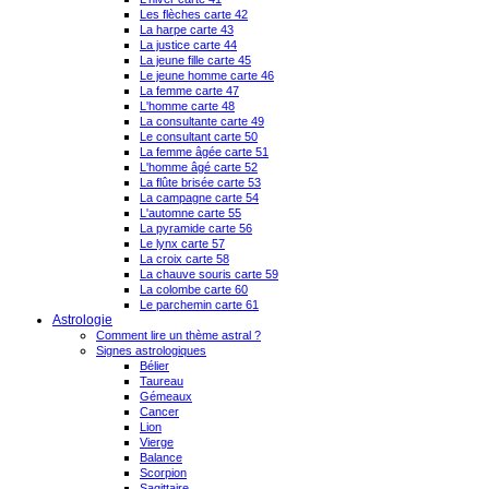
Les flèches carte 42
La harpe carte 43
La justice carte 44
La jeune fille carte 45
Le jeune homme carte 46
La femme carte 47
L'homme carte 48
La consultante carte 49
Le consultant carte 50
La femme âgée carte 51
L'homme âgé carte 52
La flûte brisée carte 53
La campagne carte 54
L'automne carte 55
La pyramide carte 56
Le lynx carte 57
La croix carte 58
La chauve souris carte 59
La colombe carte 60
Le parchemin carte 61
Astrologie
Comment lire un thème astral ?
Signes astrologiques
Bélier
Taureau
Gémeaux
Cancer
Lion
Vierge
Balance
Scorpion
Sagittaire