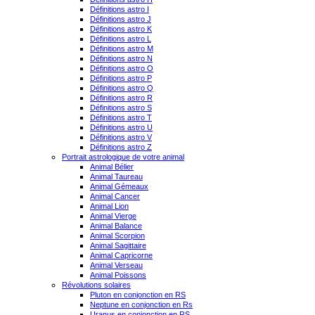
Définitions astro I
Définitions astro J
Définitions astro K
Définitions astro L
Définitions astro M
Définitions astro N
Définitions astro O
Définitions astro P
Définitions astro Q
Définitions astro R
Définitions astro S
Définitions astro T
Définitions astro U
Définitions astro V
Définitions astro Z
Portrait astrologique de votre animal
Animal Bélier
Animal Taureau
Animal Gémeaux
Animal Cancer
Animal Lion
Animal Vierge
Animal Balance
Animal Scorpion
Animal Sagittaire
Animal Capricorne
Animal Verseau
Animal Poissons
Révolutions solaires
Pluton en conjonction en RS
Neptune en conjonction en Rs
Uranus en conjonction en RS