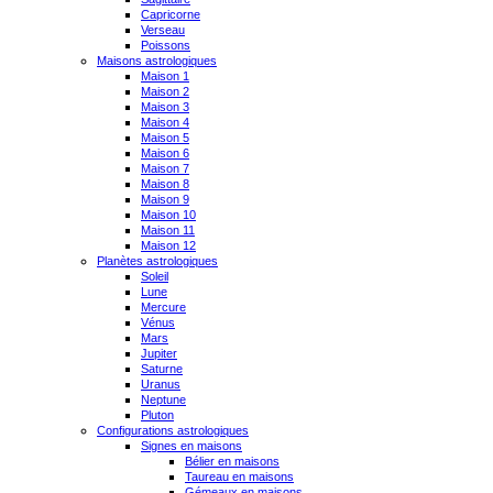
Capricorne
Verseau
Poissons
Maisons astrologiques
Maison 1
Maison 2
Maison 3
Maison 4
Maison 5
Maison 6
Maison 7
Maison 8
Maison 9
Maison 10
Maison 11
Maison 12
Planètes astrologiques
Soleil
Lune
Mercure
Vénus
Mars
Jupiter
Saturne
Uranus
Neptune
Pluton
Configurations astrologiques
Signes en maisons
Bélier en maisons
Taureau en maisons
Gémeaux en maisons