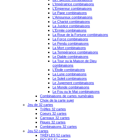
L'Impératrice combinaisons
L'Empereur combinaisons
Le Pape combinaisons
L'Amoureux combinaisons
Le Chariot combinaisons
La Justice combinaisons
L'Ermite combinaisons
La Roue de la Fortune combinaisons
La Force combinaisons
Le Pendu combinaisons
La Mort combinaisons
La Tempérance combinaisons
Le Diable combinaisons
La Tour ou la Maison de Dieu
combinaisons
L'Étoile combinaisons
La Lune combinaisons
Le Soleil combinaisons
Le Jugement combinaisons
Le Monde combinaisons
Le Fou ou le Mat combinaisons
Combinaisons de cartes numérales
Choix de la carte sujet
Jeu de 32 cartes
Trèfles 32 cartes
Coeurs 32 cartes
Carreaux 32 cartes
Piques 32 cartes
Combinaisons 32 cartes
Jeu 52 cartes
TRÈFLES 52 cartes
PIQUES 52 cartes