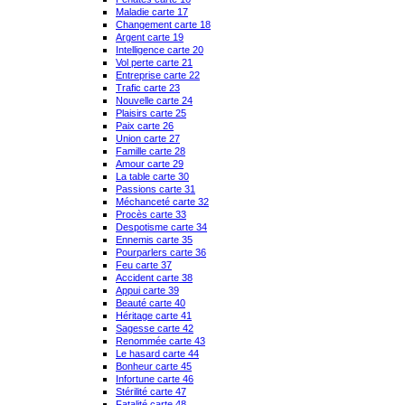
Maladie carte 17
Changement carte 18
Argent carte 19
Intelligence carte 20
Vol perte carte 21
Entreprise carte 22
Trafic carte 23
Nouvelle carte 24
Plaisirs carte 25
Paix carte 26
Union carte 27
Famille carte 28
Amour carte 29
La table carte 30
Passions carte 31
Méchanceté carte 32
Procès carte 33
Despotisme carte 34
Ennemis carte 35
Pourparlers carte 36
Feu carte 37
Accident carte 38
Appui carte 39
Beauté carte 40
Héritage carte 41
Sagesse carte 42
Renommée carte 43
Le hasard carte 44
Bonheur carte 45
Infortune carte 46
Stérilité carte 47
Fatalité carte 48