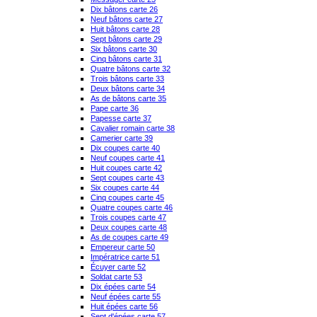
Dix bâtons carte 26
Neuf bâtons carte 27
Huit bâtons carte 28
Sept bâtons carte 29
Six bâtons carte 30
Cinq bâtons carte 31
Quatre bâtons carte 32
Trois bâtons carte 33
Deux bâtons carte 34
As de bâtons carte 35
Pape carte 36
Papesse carte 37
Cavalier romain carte 38
Camerier carte 39
Dix coupes carte 40
Neuf coupes carte 41
Huit coupes carte 42
Sept coupes carte 43
Six coupes carte 44
Cinq coupes carte 45
Quatre coupes carte 46
Trois coupes carte 47
Deux coupes carte 48
As de coupes carte 49
Empereur carte 50
Impératrice carte 51
Écuyer carte 52
Soldat carte 53
Dix épées carte 54
Neuf épées carte 55
Huit épées carte 56
Sept d'épées carte 57