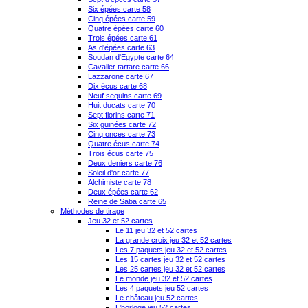
Six épées carte 58
Cinq épées carte 59
Quatre épées carte 60
Trois épées carte 61
As d'épées carte 63
Soudan d'Egypte carte 64
Cavalier tartare carte 66
Lazzarone carte 67
Dix écus carte 68
Neuf sequins carte 69
Huit ducats carte 70
Sept florins carte 71
Six guinées carte 72
Cinq onces carte 73
Quatre écus carte 74
Trois écus carte 75
Deux deniers carte 76
Soleil d'or carte 77
Alchimiste carte 78
Deux épées carte 62
Reine de Saba carte 65
Méthodes de tirage
Jeu 32 et 52 cartes
Le 11 jeu 32 et 52 cartes
La grande croix jeu 32 et 52 cartes
Les 7 paquets jeu 32 et 52 cartes
Les 15 cartes jeu 32 et 52 cartes
Les 25 cartes jeu 32 et 52 cartes
Le monde jeu 32 et 52 cartes
Les 4 paquets jeu 52 cartes
Le château jeu 52 cartes
L'horloge jeu 52 cartes