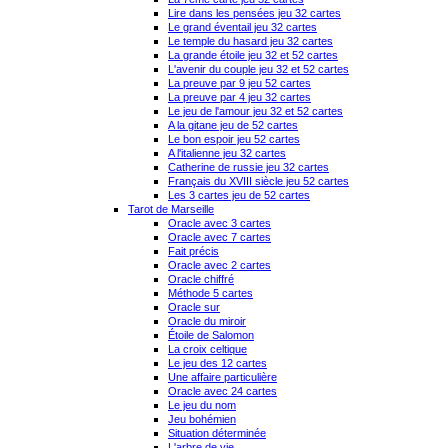
Lire dans les pensées jeu 32 cartes
Le grand éventail jeu 32 cartes
Le temple du hasard jeu 32 cartes
La grande étoile jeu 32 et 52 cartes
L'avenir du couple jeu 32 et 52 cartes
La preuve par 9 jeu 52 cartes
La preuve par 4 jeu 32 cartes
Le jeu de l'amour jeu 32 et 52 cartes
A la gitane jeu de 52 cartes
Le bon espoir jeu 52 cartes
A l'italienne jeu 32 cartes
Catherine de russie jeu 32 cartes
Français du XVIII siècle jeu 52 cartes
Les 3 cartes jeu de 52 cartes
Tarot de Marseille
Oracle avec 3 cartes
Oracle avec 7 cartes
Fait précis
Oracle avec 2 cartes
Oracle chiffré
Méthode 5 cartes
Oracle sur
Oracle du miroir
Étoile de Salomon
La croix celtique
Le jeu des 12 cartes
Une affaire particulière
Oracle avec 24 cartes
Le jeu du nom
Jeu bohémien
Situation déterminée
L'arbre de vie