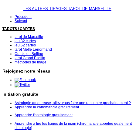
-
LES AUTRES TIRAGES TAROT DE MARSEILLE
-
Précédent
Suivant
TAROTS / CARTES
tarot de Marseille
jeu 32 cartes
jeu 52 cartes
tarot Melle Lenormand
Oracle de Belline
tarot Grand Etteilla
méthodes de tirage
Rejoignez notre réseau
Initiation gratuite
Astrologie amoureuse, allez-vous faire une rencontre prochainement ?
Apprendre la cartomancie gratuitement
Apprendre l'astrologie gratuitement
Apprendre à lire les lignes de la main (chiromancie appelée également
chirologie)