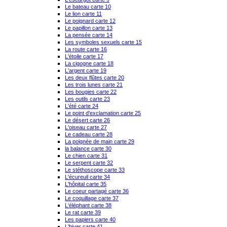
Le bateau carte 10
Le lion carte 11
Le poignard carte 12
Le papillon carte 13
La pensée carte 14
Les symboles sexuels carte 15
La route carte 16
L'étoile carte 17
La cigogne carte 18
L'argent carte 19
Les deux flûtes carte 20
Les trois lunes carte 21
Les bougies carte 22
Les outils carte 23
L'été carte 24
Le point d'exclamation carte 25
Le désert carte 26
L'oiseau carte 27
Le cadeau carte 28
La poignée de main carte 29
la balance carte 30
Le chien carte 31
Le serpent carte 32
Le stéthoscope carte 33
L'écureuil carte 34
L'hôpital carte 35
Le coeur partagé carte 36
Le coquillage carte 37
L'éléphant carte 38
Le rat carte 39
Les papiers carte 40
L'hiver carte 41