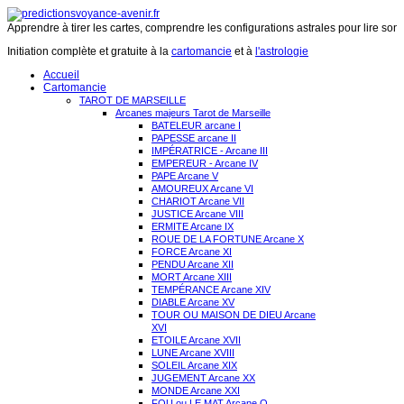
Apprendre à tirer les cartes, comprendre les configurations astrales pour lire son 
Initiation complète et gratuite à la
cartomancie
et à
l'astrologie
Accueil
Cartomancie
TAROT DE MARSEILLE
Arcanes majeurs Tarot de Marseille
BATELEUR arcane I
PAPESSE arcane II
IMPÉRATRICE - Arcane III
EMPEREUR - Arcane IV
PAPE Arcane V
AMOUREUX Arcane VI
CHARIOT Arcane VII
JUSTICE Arcane VIII
ERMITE Arcane IX
ROUE DE LA FORTUNE Arcane X
FORCE Arcane XI
PENDU Arcane XII
MORT Arcane XIII
TEMPÉRANCE Arcane XIV
DIABLE Arcane XV
TOUR OU MAISON DE DIEU Arcane
XVI
ETOILE Arcane XVII
LUNE Arcane XVIII
SOLEIL Arcane XIX
JUGEMENT Arcane XX
MONDE Arcane XXI
FOU ou LE MAT Arcane O