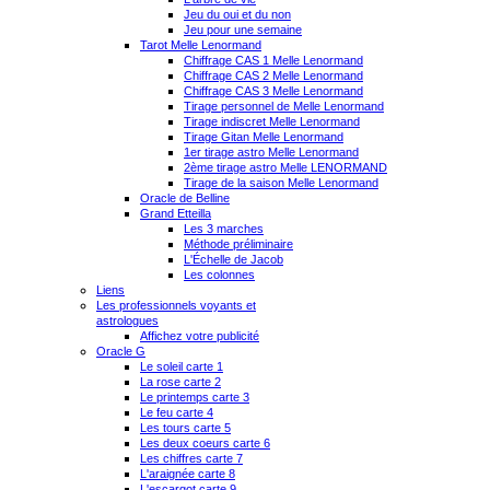
Jeu du oui et du non
Jeu pour une semaine
Tarot Melle Lenormand
Chiffrage CAS 1 Melle Lenormand
Chiffrage CAS 2 Melle Lenormand
Chiffrage CAS 3 Melle Lenormand
Tirage personnel de Melle Lenormand
Tirage indiscret Melle Lenormand
Tirage Gitan Melle Lenormand
1er tirage astro Melle Lenormand
2ème tirage astro Melle LENORMAND
Tirage de la saison Melle Lenormand
Oracle de Belline
Grand Etteilla
Les 3 marches
Méthode préliminaire
L'Échelle de Jacob
Les colonnes
Liens
Les professionnels voyants et
astrologues
Affichez votre publicité
Oracle G
Le soleil carte 1
La rose carte 2
Le printemps carte 3
Le feu carte 4
Les tours carte 5
Les deux coeurs carte 6
Les chiffres carte 7
L'araignée carte 8
L'escargot carte 9