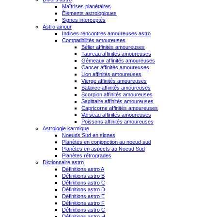
Maîtrises planétaires
Éléments astrologiques
Signes interceptés
Astro amour
Indices rencontres amoureuses astro
Compatibilités amoureuses
Bélier affinités amoureuses
Taureau affinités amoureuses
Gémeaux affinités amoureuses
Cancer affinités amoureuses
Lion affinités amoureuses
Vierge affinités amoureuses
Balance affinités amoureuses
Scorpion affinités amoureuses
Sagittaire affinités amoureuses
Capricorne affinités amoureuses
Verseau affinités amoureuses
Poissons affinités amoureuses
Astrologie karmique
Noeuds Sud en signes
Planètes en conjonction au noeud sud
Planètes en aspects au Noeud Sud
Planètes rétrogrades
Dictionnaire astro
Définitions astro A
Définitions astro B
Définitions astro C
Définitions astro D
Définitions astro E
Définitions astro F
Définitions astro G
Définitions astro H