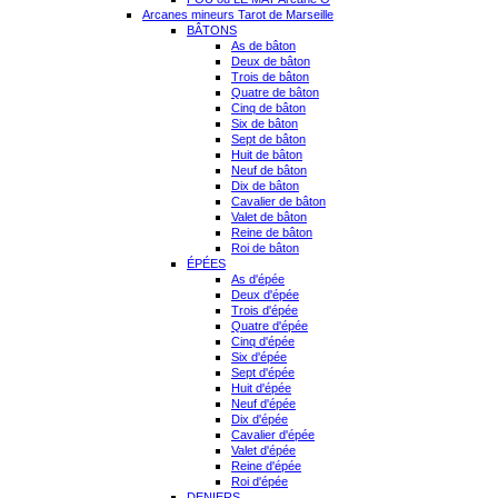
Arcanes mineurs Tarot de Marseille
BÂTONS
As de bâton
Deux de bâton
Trois de bâton
Quatre de bâton
Cinq de bâton
Six de bâton
Sept de bâton
Huit de bâton
Neuf de bâton
Dix de bâton
Cavalier de bâton
Valet de bâton
Reine de bâton
Roi de bâton
ÉPÉES
As d'épée
Deux d'épée
Trois d'épée
Quatre d'épée
Cinq d'épée
Six d'épée
Sept d'épée
Huit d'épée
Neuf d'épée
Dix d'épée
Cavalier d'épée
Valet d'épée
Reine d'épée
Roi d'épée
DENIERS