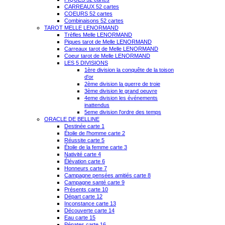
CARREAUX 52 cartes
COEURS 52 cartes
Combinaisons 52 cartes
TAROT MELLE LENORMAND
Trèfles Melle LENORMAND
Piques tarot de Melle LENORMAND
Carreaux tarot de Melle LENORMAND
Coeur tarot de Melle LENORMAND
LES 5 DIVISIONS
1ère division la conquête de la toison
d'or
2ème division la guerre de troie
3ème division le grand oeuvre
4eme division les événements
inattendus
5eme division l'ordre des temps
ORACLE DE BELLINE
Destinée carte 1
Étoile de l'homme carte 2
Réussite carte 5
Étoile de la femme carte 3
Nativité carte 4
Élévation carte 6
Honneurs carte 7
Campagne pensées amitiés carte 8
Campagne santé carte 9
Présents carte 10
Départ carte 12
Inconstance carte 13
Découverte carte 14
Eau carte 15
Pénates carte 16