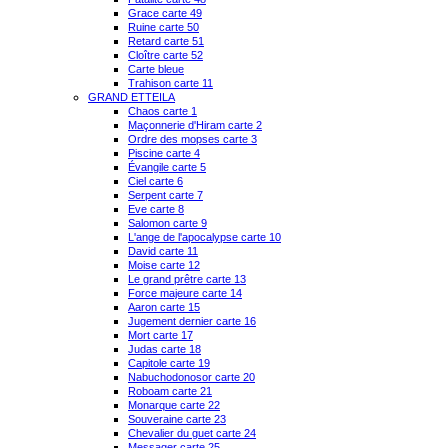
Grace carte 49
Ruine carte 50
Retard carte 51
Cloître carte 52
Carte bleue
Trahison carte 11
GRAND ETTEILA
Chaos carte 1
Maçonnerie d'Hiram carte 2
Ordre des mopses carte 3
Piscine carte 4
Évangile carte 5
Ciel carte 6
Serpent carte 7
Eve carte 8
Salomon carte 9
L'ange de l'apocalypse carte 10
David carte 11
Moise carte 12
Le grand prêtre carte 13
Force majeure carte 14
Aaron carte 15
Jugement dernier carte 16
Mort carte 17
Judas carte 18
Capitole carte 19
Nabuchodonosor carte 20
Roboam carte 21
Monarque carte 22
Souveraine carte 23
Chevalier du guet carte 24
Messager carte 25