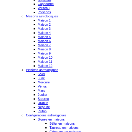
Capricorne
Verseau
Poissons
Maisons astrologiques
Maison 1
Maison 2
Maison 3
Maison 4
Maison 5
Maison 6
Maison 7
Maison 8
Maison 9
Maison 10
Maison 11
Maison 12
Planètes astrologiques
Soleil
Lune
Mercure
Vénus
Mars
Jupiter
Saturne
Uranus
Neptune
Pluton
Configurations astrologiques
Signes en maisons
Bélier en maisons
Taureau en maisons
Gémeaux en maisons