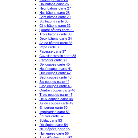
Dix bâtons carte 26
Neuf bâtons carte 27
Huit bâtons carte 28
Sept bâtons carte 29
Six bâtons carte 30
Cinq bâtons carte 31
Quatre bâtons carte 32
Trois bâtons carte 33
Deux bâtons carte 34
As de bâtons carte 35
Pape carte 36
Papesse carte 37
Cavalier romain carte 38
Camerier carte 39
Dix coupes carte 40
Neuf coupes carte 41
Huit coupes carte 42
Sept coupes carte 43
Six coupes carte 44
Cinq coupes carte 45
Quatre coupes carte 46
Trois coupes carte 47
Deux coupes carte 48
As de coupes carte 49
Empereur carte 50
Impératrice carte 51
Écuyer carte 52
Soldat carte 53
Dix épées carte 54
Neuf épées carte 55
Huit épées carte 56
Sept d'épées carte 57