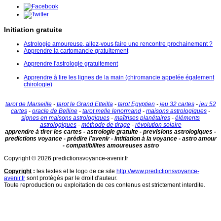
Initiation gratuite
Astrologie amoureuse, allez-vous faire une rencontre prochainement ?
Apprendre la cartomancie gratuitement
Apprendre l'astrologie gratuitement
Apprendre à lire les lignes de la main (chiromancie appelée également
chirologie)
tarot de Marseille
-
tarot le Grand Etteilla
-
tarot Egyptien
-
jeu 32 cartes
-
jeu 52
cartes
-
oracle de Belline
-
tarot melle lenormand
-
maisons astrologiques
-
signes en maisons astrologiques
-
maîtrises planétaires
-
éléments
astrologiques
-
méthode de tirage
-
révolution solaire
apprendre à tirer les cartes - astrologie gratuite - previsions astrologiques -
predictions voyance - prédire l'avenir - intitiation à la voyance - astro amour
- compatibilites amoureuses astro
Copyright © 2026 predictionsvoyance-avenir.fr
Copyright
:
les textes et le logo de ce site
http://www.predictionsvoyance-
avenir.fr
sont protégés par le droit d'auteur.
Toute reproduction ou exploitation de ces contenus est strictement interdite.