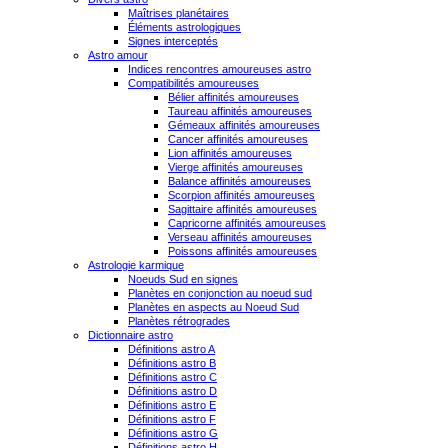
Maîtrises planétaires
Éléments astrologiques
Signes interceptés
Astro amour
Indices rencontres amoureuses astro
Compatibilités amoureuses
Bélier affinités amoureuses
Taureau affinités amoureuses
Gémeaux affinités amoureuses
Cancer affinités amoureuses
Lion affinités amoureuses
Vierge affinités amoureuses
Balance affinités amoureuses
Scorpion affinités amoureuses
Sagittaire affinités amoureuses
Capricorne affinités amoureuses
Verseau affinités amoureuses
Poissons affinités amoureuses
Astrologie karmique
Noeuds Sud en signes
Planètes en conjonction au noeud sud
Planètes en aspects au Noeud Sud
Planètes rétrogrades
Dictionnaire astro
Définitions astro A
Définitions astro B
Définitions astro C
Définitions astro D
Définitions astro E
Définitions astro F
Définitions astro G
Définitions astro H