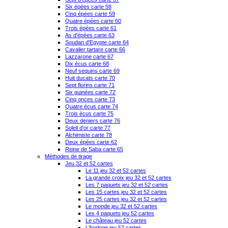
Six épées carte 58
Cinq épées carte 59
Quatre épées carte 60
Trois épées carte 61
As d'épées carte 63
Soudan d'Egypte carte 64
Cavalier tartare carte 66
Lazzarone carte 67
Dix écus carte 68
Neuf sequins carte 69
Huit ducats carte 70
Sept florins carte 71
Six guinées carte 72
Cinq onces carte 73
Quatre écus carte 74
Trois écus carte 75
Deux deniers carte 76
Soleil d'or carte 77
Alchimiste carte 78
Deux épées carte 62
Reine de Saba carte 65
Méthodes de tirage
Jeu 32 et 52 cartes
Le 11 jeu 32 et 52 cartes
La grande croix jeu 32 et 52 cartes
Les 7 paquets jeu 32 et 52 cartes
Les 15 cartes jeu 32 et 52 cartes
Les 25 cartes jeu 32 et 52 cartes
Le monde jeu 32 et 52 cartes
Les 4 paquets jeu 52 cartes
Le château jeu 52 cartes
L'horloge jeu 52 cartes