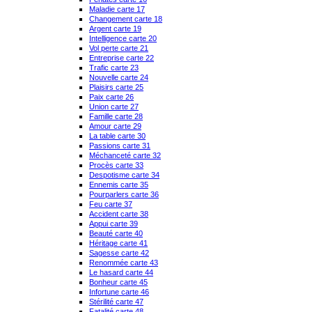
Maladie carte 17
Changement carte 18
Argent carte 19
Intelligence carte 20
Vol perte carte 21
Entreprise carte 22
Trafic carte 23
Nouvelle carte 24
Plaisirs carte 25
Paix carte 26
Union carte 27
Famille carte 28
Amour carte 29
La table carte 30
Passions carte 31
Méchanceté carte 32
Procès carte 33
Despotisme carte 34
Ennemis carte 35
Pourparlers carte 36
Feu carte 37
Accident carte 38
Appui carte 39
Beauté carte 40
Héritage carte 41
Sagesse carte 42
Renommée carte 43
Le hasard carte 44
Bonheur carte 45
Infortune carte 46
Stérilité carte 47
Fatalité carte 48