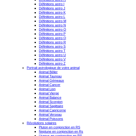
Définitions astro I
Définitions astro J
Définitions astro K
Définitions astro L
Définitions astro M
Définitions astro N
Définitions astro O
Définitions astro P
Définitions astro Q
Définitions astro R
Définitions astro S
Définitions astro T
Définitions astro U
Définitions astro V
Définitions astro Z
Portrait astrologique de votre animal
Animal Bélier
Animal Taureau
Animal Gémeaux
Animal Cancer
Animal Lion
Animal Vierge
Animal Balance
Animal Scorpion
Animal Sagittaire
Animal Capricorne
Animal Verseau
Animal Poissons
Révolutions solaires
Pluton en conjonction en RS
Neptune en conjonction en Rs
Uranus en conjonction en RS