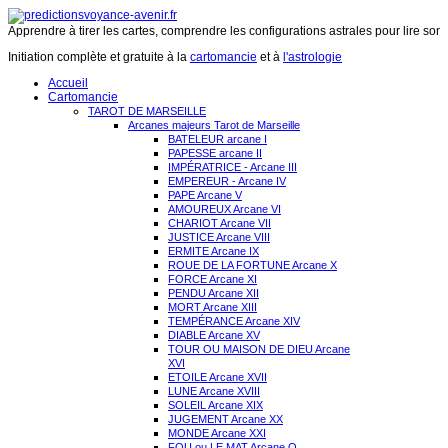
Apprendre à tirer les cartes, comprendre les configurations astrales pour lire son 
Initiation complète et gratuite à la
cartomancie
et à
l'astrologie
Accueil
Cartomancie
TAROT DE MARSEILLE
Arcanes majeurs Tarot de Marseille
BATELEUR arcane I
PAPESSE arcane II
IMPÉRATRICE - Arcane III
EMPEREUR - Arcane IV
PAPE Arcane V
AMOUREUX Arcane VI
CHARIOT Arcane VII
JUSTICE Arcane VIII
ERMITE Arcane IX
ROUE DE LA FORTUNE Arcane X
FORCE Arcane XI
PENDU Arcane XII
MORT Arcane XIII
TEMPÉRANCE Arcane XIV
DIABLE Arcane XV
TOUR OU MAISON DE DIEU Arcane
XVI
ETOILE Arcane XVII
LUNE Arcane XVIII
SOLEIL Arcane XIX
JUGEMENT Arcane XX
MONDE Arcane XXI
FOU ou LE MAT Arcane O