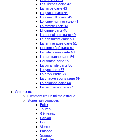
Les flèches carte 42
La harpe carte 43
La justice carte 44
La jeune fille carte 45
Le jeune homme carte 46
La femme carte 47
L'homme carte 48
La consultante carte 49
Le consultant carte 50
La femme âgée carte 51
L'homme âgé carte 52
La flûte brisée carte 53
La campagne carte 54
L'automne carte 55
La pyramide carte 56
Le lynx carte 57
La croix carte 58
La chauve souris carte 59
La colombe carte 60
Le parchemin carte 61
Astrologie
Comment lire un thème astral ?
Signes astrologiques
Bélier
Taureau
Gémeaux
Cancer
Lion
Vierge
Balance
Scorpion
Sagittaire