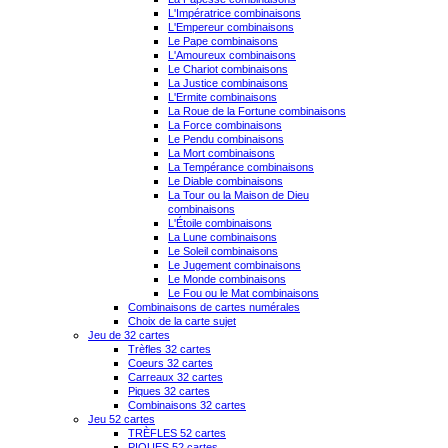
L'Impératrice combinaisons
L'Empereur combinaisons
Le Pape combinaisons
L'Amoureux combinaisons
Le Chariot combinaisons
La Justice combinaisons
L'Ermite combinaisons
La Roue de la Fortune combinaisons
La Force combinaisons
Le Pendu combinaisons
La Mort combinaisons
La Tempérance combinaisons
Le Diable combinaisons
La Tour ou la Maison de Dieu
combinaisons
L'Étoile combinaisons
La Lune combinaisons
Le Soleil combinaisons
Le Jugement combinaisons
Le Monde combinaisons
Le Fou ou le Mat combinaisons
Combinaisons de cartes numérales
Choix de la carte sujet
Jeu de 32 cartes
Trèfles 32 cartes
Coeurs 32 cartes
Carreaux 32 cartes
Piques 32 cartes
Combinaisons 32 cartes
Jeu 52 cartes
TRÈFLES 52 cartes
PIQUES 52 cartes