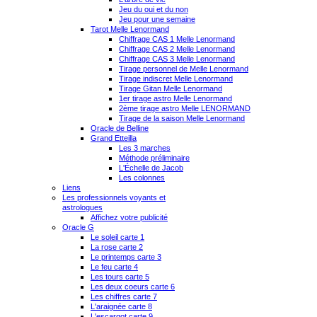
Jeu du oui et du non
Jeu pour une semaine
Tarot Melle Lenormand
Chiffrage CAS 1 Melle Lenormand
Chiffrage CAS 2 Melle Lenormand
Chiffrage CAS 3 Melle Lenormand
Tirage personnel de Melle Lenormand
Tirage indiscret Melle Lenormand
Tirage Gitan Melle Lenormand
1er tirage astro Melle Lenormand
2ème tirage astro Melle LENORMAND
Tirage de la saison Melle Lenormand
Oracle de Belline
Grand Etteilla
Les 3 marches
Méthode préliminaire
L'Échelle de Jacob
Les colonnes
Liens
Les professionnels voyants et
astrologues
Affichez votre publicité
Oracle G
Le soleil carte 1
La rose carte 2
Le printemps carte 3
Le feu carte 4
Les tours carte 5
Les deux coeurs carte 6
Les chiffres carte 7
L'araignée carte 8
L'escargot carte 9