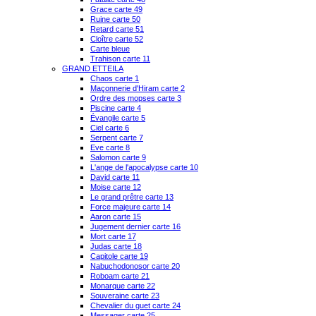
Grace carte 49
Ruine carte 50
Retard carte 51
Cloître carte 52
Carte bleue
Trahison carte 11
GRAND ETTEILA
Chaos carte 1
Maçonnerie d'Hiram carte 2
Ordre des mopses carte 3
Piscine carte 4
Évangile carte 5
Ciel carte 6
Serpent carte 7
Eve carte 8
Salomon carte 9
L'ange de l'apocalypse carte 10
David carte 11
Moise carte 12
Le grand prêtre carte 13
Force majeure carte 14
Aaron carte 15
Jugement dernier carte 16
Mort carte 17
Judas carte 18
Capitole carte 19
Nabuchodonosor carte 20
Roboam carte 21
Monarque carte 22
Souveraine carte 23
Chevalier du guet carte 24
Messager carte 25