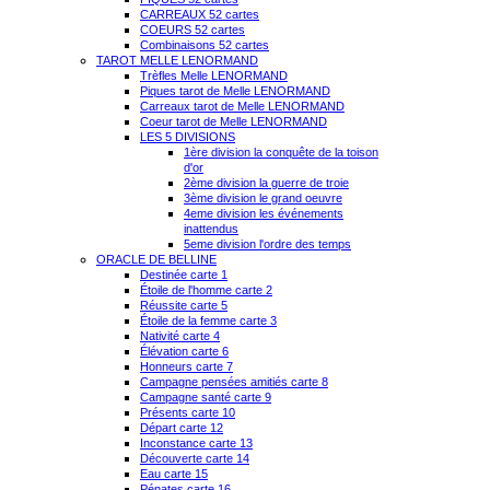
CARREAUX 52 cartes
COEURS 52 cartes
Combinaisons 52 cartes
TAROT MELLE LENORMAND
Trèfles Melle LENORMAND
Piques tarot de Melle LENORMAND
Carreaux tarot de Melle LENORMAND
Coeur tarot de Melle LENORMAND
LES 5 DIVISIONS
1ère division la conquête de la toison
d'or
2ème division la guerre de troie
3ème division le grand oeuvre
4eme division les événements
inattendus
5eme division l'ordre des temps
ORACLE DE BELLINE
Destinée carte 1
Étoile de l'homme carte 2
Réussite carte 5
Étoile de la femme carte 3
Nativité carte 4
Élévation carte 6
Honneurs carte 7
Campagne pensées amitiés carte 8
Campagne santé carte 9
Présents carte 10
Départ carte 12
Inconstance carte 13
Découverte carte 14
Eau carte 15
Pénates carte 16