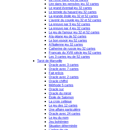
Lire dans les pensées jeu 32 cartes
Le grand éventail jeu 32 cartes
Le temple du hasard jeu 32 cartes
La grande étoile jeu 32 et 52 cartes
L'avenir du couple jeu 32 et 52 cartes
La preuve par 9 jeu 52 cartes
La preuve par 4 jeu 32 cartes
Le jeu de l'amour jeu 32 et 52 cartes
A la gitane jeu de 52 cartes
Le bon espoir jeu 52 cartes
A l'italienne jeu 32 cartes
Catherine de russie jeu 32 cartes
Français du XVIII siècle jeu 52 cartes
Les 3 cartes jeu de 52 cartes
Tarot de Marseille
Oracle avec 3 cartes
Oracle avec 7 cartes
Fait précis
Oracle avec 2 cartes
Oracle chiffré
Méthode 5 cartes
Oracle sur
Oracle du miroir
Étoile de Salomon
La croix celtique
Le jeu des 12 cartes
Une affaire particulière
Oracle avec 24 cartes
Le jeu du nom
Jeu bohémien
Situation déterminée
L'arbre de vie