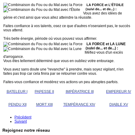
LA FORCE et L'ÉTOILE
(suivi de... et de...) :
Vous avez des idées de
génie et c'est ainsi que vous allez atteindre la réussite.
Faites confiance à vos talents, osez ce que d'autres n'oseraient pas, le succès
vous attend.
Très belle énergie, période où vous pouvez vous affirmer.
LA FORCE et LA LUNE
(suivi de... et de...) :
Méfiez-vous d'un excès
d'arrogance.
Vous êtes tellement déterminé que vous en oubliez votre entourage.
Vous avez sans doute une "revanche" à prendre, mais soyez vigilant, n'en
faites pas trop car cela finira par se retourner contre vous.
Faites-vous confiance et modérez vos actions un peu abruptes parfois.
BATELEUR I
PAPESSE II
IMPÉRATRICE III
EMPEREUR IV
PENDU XII
MORT XIII
TEMPÉRANCE XIV
DIABLE XV
Précédent
Suivant
Rejoignez notre réseau