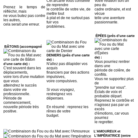
Cet arcane vous conseille
Votre relation sort un
de reprendre
peu du
Prenez le temps de
le contrôle de votre vie, de
cadre ordinaire, et est
réfléchir, mais
mettre tout
vécue
ne vous butez pas contre
à plat et de ne surtout pas
telle une aventure
les autres,
fuir vos
passionnante.
cela serait une erreur.
problèmes.
ÉPÉES (près d'une carte
BÂTONS (accompagné
DENIERS (près d'une carte
de) :
de) :
Vous pourriez rentrer
N'allez pas dilapider vos
d'une carte de) :
dans une
C'est souvent dans les
acquis
période de colère, de
déplacements,
financiers par des actions
conflits.
voire lors d'une mutation
impulsives,
Vous ne supportez plus
que vous
voire compulsives.
de
atteindrez le succès
"prendre sur vous".
dans votre vie
Si vous voyagez,
Éclats de voix et
professionnelle.
restreignez vos
probable départ.
Période de
dépenses.
Reprenez le contrôle et
commencement,
n'agissez pas par un
nouvelle période très
En résumé : reprenez les
excès
positive.
rênes de votre
d'émotions, car vous
budget.
pourriez
le regretter.
L'AMOUREUX et
L'IMPÉRATRICE (entre