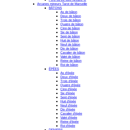
Arcanes mineurs Tarot de Marseille
BÂTONS
As de bâton
Deux de bâton
Trois de bâton
Quatre de bâton
Cinq de bâton
Six de bâton
Sept de bâton
Huit de bâton
Neuf de bâton
Dix de bâton
Cavalier de bâton
Valet de bâton
Reine de bâton
Roi de bâton
ÉPÉES
As d'épée
Deux d'épée
Trois d'épée
Quatre d'épée
Cinq d'épée
Six d'épée
Sept d'épée
Huit d'épée
Neuf d'épée
Dix d'épée
Cavalier d'épée
Valet d'épée
Reine d'épée
Roi d'épée
DENIERS