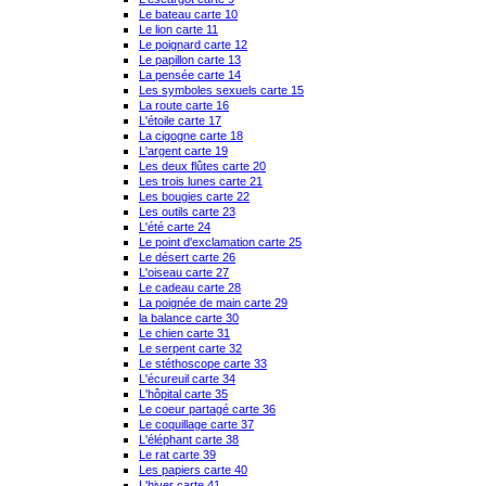
Le bateau carte 10
Le lion carte 11
Le poignard carte 12
Le papillon carte 13
La pensée carte 14
Les symboles sexuels carte 15
La route carte 16
L'étoile carte 17
La cigogne carte 18
L'argent carte 19
Les deux flûtes carte 20
Les trois lunes carte 21
Les bougies carte 22
Les outils carte 23
L'été carte 24
Le point d'exclamation carte 25
Le désert carte 26
L'oiseau carte 27
Le cadeau carte 28
La poignée de main carte 29
la balance carte 30
Le chien carte 31
Le serpent carte 32
Le stéthoscope carte 33
L'écureuil carte 34
L'hôpital carte 35
Le coeur partagé carte 36
Le coquillage carte 37
L'éléphant carte 38
Le rat carte 39
Les papiers carte 40
L'hiver carte 41