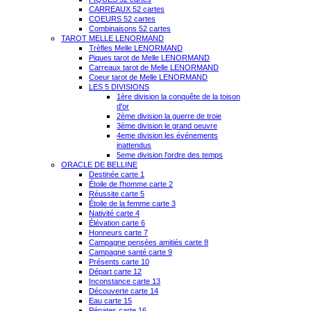
CARREAUX 52 cartes
COEURS 52 cartes
Combinaisons 52 cartes
TAROT MELLE LENORMAND
Trèfles Melle LENORMAND
Piques tarot de Melle LENORMAND
Carreaux tarot de Melle LENORMAND
Coeur tarot de Melle LENORMAND
LES 5 DIVISIONS
1ère division la conquête de la toison
d'or
2ème division la guerre de troie
3ème division le grand oeuvre
4eme division les événements
inattendus
5eme division l'ordre des temps
ORACLE DE BELLINE
Destinée carte 1
Étoile de l'homme carte 2
Réussite carte 5
Étoile de la femme carte 3
Nativité carte 4
Élévation carte 6
Honneurs carte 7
Campagne pensées amitiés carte 8
Campagne santé carte 9
Présents carte 10
Départ carte 12
Inconstance carte 13
Découverte carte 14
Eau carte 15
Pénates carte 16