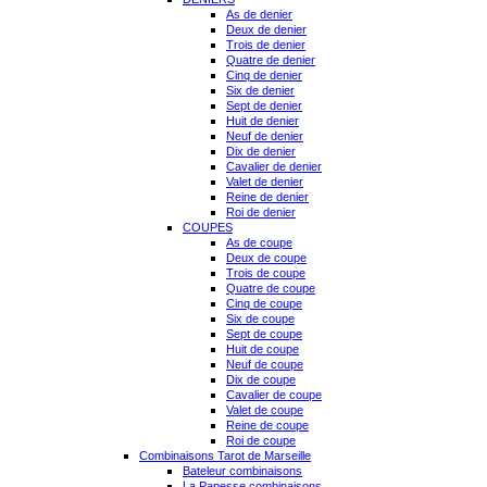
As de denier
Deux de denier
Trois de denier
Quatre de denier
Cinq de denier
Six de denier
Sept de denier
Huit de denier
Neuf de denier
Dix de denier
Cavalier de denier
Valet de denier
Reine de denier
Roi de denier
COUPES
As de coupe
Deux de coupe
Trois de coupe
Quatre de coupe
Cinq de coupe
Six de coupe
Sept de coupe
Huit de coupe
Neuf de coupe
Dix de coupe
Cavalier de coupe
Valet de coupe
Reine de coupe
Roi de coupe
Combinaisons Tarot de Marseille
Bateleur combinaisons
La Papesse combinaisons