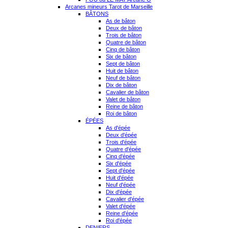
Arcanes mineurs Tarot de Marseille
BÂTONS
As de bâton
Deux de bâton
Trois de bâton
Quatre de bâton
Cinq de bâton
Six de bâton
Sept de bâton
Huit de bâton
Neuf de bâton
Dix de bâton
Cavalier de bâton
Valet de bâton
Reine de bâton
Roi de bâton
ÉPÉES
As d'épée
Deux d'épée
Trois d'épée
Quatre d'épée
Cinq d'épée
Six d'épée
Sept d'épée
Huit d'épée
Neuf d'épée
Dix d'épée
Cavalier d'épée
Valet d'épée
Reine d'épée
Roi d'épée
DENIERS