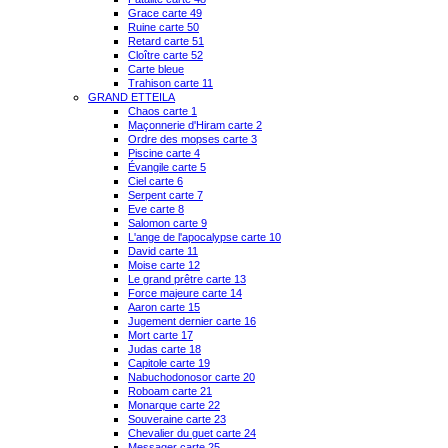
Grace carte 49
Ruine carte 50
Retard carte 51
Cloître carte 52
Carte bleue
Trahison carte 11
GRAND ETTEILA
Chaos carte 1
Maçonnerie d'Hiram carte 2
Ordre des mopses carte 3
Piscine carte 4
Évangile carte 5
Ciel carte 6
Serpent carte 7
Eve carte 8
Salomon carte 9
L'ange de l'apocalypse carte 10
David carte 11
Moise carte 12
Le grand prêtre carte 13
Force majeure carte 14
Aaron carte 15
Jugement dernier carte 16
Mort carte 17
Judas carte 18
Capitole carte 19
Nabuchodonosor carte 20
Roboam carte 21
Monarque carte 22
Souveraine carte 23
Chevalier du guet carte 24
Messager carte 25