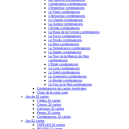
L'Impératrice combinaisons
L'Empereur combinaisons
Le Pape combinaisons
L'Amoureux combinaisons
Le Chariot combinaisons
La Justice combinaisons
L'Ermite combinaisons
La Roue de la Fortune combinaisons
La Force combinaisons
Le Pendu combinaisons
La Mort combinaisons
La Tempérance combinaisons
Le Diable combinaisons
La Tour ou la Maison de Dieu
combinaisons
L'Étoile combinaisons
La Lune combinaisons
Le Soleil combinaisons
Le Jugement combinaisons
Le Monde combinaisons
Le Fou ou le Mat combinaisons
Combinaisons de cartes numérales
Choix de la carte sujet
Jeu de 32 cartes
Trèfles 32 cartes
Coeurs 32 cartes
Carreaux 32 cartes
Piques 32 cartes
Combinaisons 32 cartes
Jeu 52 cartes
TRÈFLES 52 cartes
PIQUES 52 cartes