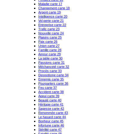
Maladie carte 17
Changement carte 18
Argent carte 19
Intelligence carte 20
Vol perte carte 21
Entreprise carte 22
Trafic carte 23
Nouvelle carte 24
Plaisirs carte 25
Paix carte 26
Union carte 27
Famille carte 28
Amour carte 29
La table carte 30
Passions carte 31
Méchanceté carte 32
Procès carte 33
Despotisme carte 34
Ennemis carte 35
Pourparlers carte 36
Feu carte 37
Accident carte 38
Appui carte 39
Beauté carte 40
Héritage carte 41
Sagesse carte 42
Renommée carte 43
Le hasard carte 44
Bonheur carte 45
Infortune carte 46
Stérilité carte 47
Fatalité carte 48