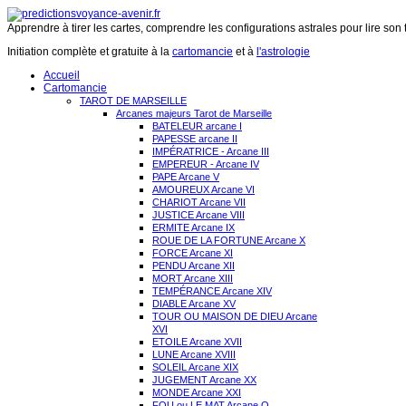
Apprendre à tirer les cartes, comprendre les configurations astrales pour lire son 
Initiation complète et gratuite à la
cartomancie
et à
l'astrologie
Accueil
Cartomancie
TAROT DE MARSEILLE
Arcanes majeurs Tarot de Marseille
BATELEUR arcane I
PAPESSE arcane II
IMPÉRATRICE - Arcane III
EMPEREUR - Arcane IV
PAPE Arcane V
AMOUREUX Arcane VI
CHARIOT Arcane VII
JUSTICE Arcane VIII
ERMITE Arcane IX
ROUE DE LA FORTUNE Arcane X
FORCE Arcane XI
PENDU Arcane XII
MORT Arcane XIII
TEMPÉRANCE Arcane XIV
DIABLE Arcane XV
TOUR OU MAISON DE DIEU Arcane
XVI
ETOILE Arcane XVII
LUNE Arcane XVIII
SOLEIL Arcane XIX
JUGEMENT Arcane XX
MONDE Arcane XXI
FOU ou LE MAT Arcane O