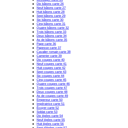
Dix bâtons carte 26
Neuf bâtons carte 27
Huit bâtons carte 28
Sept bâtons carte 29
Six bâtons carte 30
Cinq bâtons carte 31
Quatre bâtons carte 32
Trois bâtons carte 33
Deux bâtons carte 34
As de bâtons carte 35
Pape carte 36
Papesse carte 37
Cavalier romain carte 38
Camerier carte 39
Dix coupes carte 40
Neuf coupes carte 41
Huit coupes carte 42
Sept coupes carte 43
Six coupes carte 44
Cinq coupes carte 45
Quatre coupes carte 46
Trois coupes carte 47
Deux coupes carte 48
As de coupes carte 49
Empereur carte 50
Impératrice carte 51
Écuyer carte 52
Soldat carte 53
Dix épées carte 54
Neuf épées carte 55
Huit épées carte 56
Sept d'épées carte 57