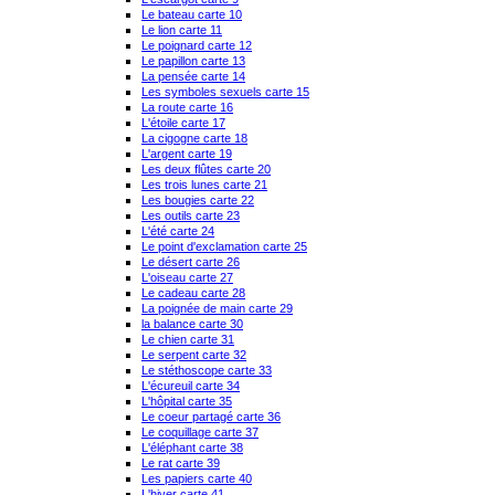
Le bateau carte 10
Le lion carte 11
Le poignard carte 12
Le papillon carte 13
La pensée carte 14
Les symboles sexuels carte 15
La route carte 16
L'étoile carte 17
La cigogne carte 18
L'argent carte 19
Les deux flûtes carte 20
Les trois lunes carte 21
Les bougies carte 22
Les outils carte 23
L'été carte 24
Le point d'exclamation carte 25
Le désert carte 26
L'oiseau carte 27
Le cadeau carte 28
La poignée de main carte 29
la balance carte 30
Le chien carte 31
Le serpent carte 32
Le stéthoscope carte 33
L'écureuil carte 34
L'hôpital carte 35
Le coeur partagé carte 36
Le coquillage carte 37
L'éléphant carte 38
Le rat carte 39
Les papiers carte 40
L'hiver carte 41