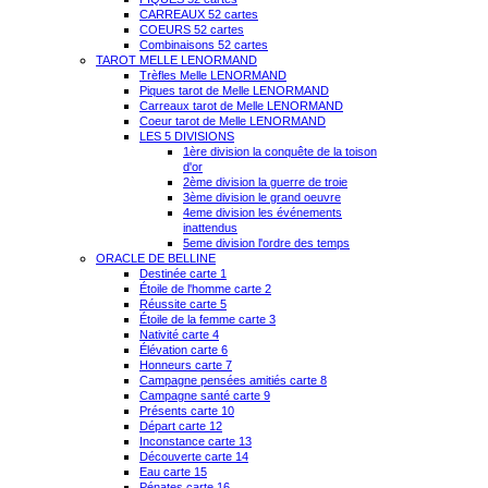
CARREAUX 52 cartes
COEURS 52 cartes
Combinaisons 52 cartes
TAROT MELLE LENORMAND
Trèfles Melle LENORMAND
Piques tarot de Melle LENORMAND
Carreaux tarot de Melle LENORMAND
Coeur tarot de Melle LENORMAND
LES 5 DIVISIONS
1ère division la conquête de la toison
d'or
2ème division la guerre de troie
3ème division le grand oeuvre
4eme division les événements
inattendus
5eme division l'ordre des temps
ORACLE DE BELLINE
Destinée carte 1
Étoile de l'homme carte 2
Réussite carte 5
Étoile de la femme carte 3
Nativité carte 4
Élévation carte 6
Honneurs carte 7
Campagne pensées amitiés carte 8
Campagne santé carte 9
Présents carte 10
Départ carte 12
Inconstance carte 13
Découverte carte 14
Eau carte 15
Pénates carte 16