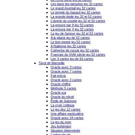
Lire dans les pensées jeu 32 cartes
Le grand éventail jeu 32 cartes
Le temple du hasard jeu 32 cartes
La grande étoile jeu 32 et 52 cartes
L'avenir du couple jeu 32 et 52 cartes
La preuve par 9 jeu 52 cartes
La preuve par 4 jeu 32 cartes
Le jeu de l'amour jeu 32 et 52 cartes
A la gitane jeu de 52 cartes
Le bon espoir jeu 52 cartes
A l'italienne jeu 32 cartes
Catherine de russie jeu 32 cartes
Français du XVIII siècle jeu 52 cartes
Les 3 cartes jeu de 52 cartes
Tarot de Marseille
Oracle avec 3 cartes
Oracle avec 7 cartes
Fait précis
Oracle avec 2 cartes
Oracle chiffré
Méthode 5 cartes
Oracle sur
Oracle du miroir
Étoile de Salomon
La croix celtique
Le jeu des 12 cartes
Une affaire particulière
Oracle avec 24 cartes
Le jeu du nom
Jeu bohémien
Situation déterminée
L'arbre de vie