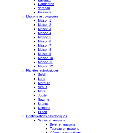
Capricorne
Verseau
Poissons
Maisons astrologiques
Maison 1
Maison 2
Maison 3
Maison 4
Maison 5
Maison 6
Maison 7
Maison 8
Maison 9
Maison 10
Maison 11
Maison 12
Planètes astrologiques
Soleil
Lune
Mercure
Vénus
Mars
Jupiter
Saturne
Uranus
Neptune
Pluton
Configurations astrologiques
Signes en maisons
Bélier en maisons
Taureau en maisons
Gémeaux en maisons