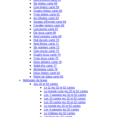
Six épées carte 58
Cinq épées carte 59
Quatre épées carte 60
Trois épées carte 61
As d'épées carte 63
Soudan d'Egypte carte 64
Cavalier tartare carte 66
Lazzarone carte 67
Dix écus carte 68
Neuf sequins carte 69
Huit ducats carte 70
Sept florins carte 71
Six guinées carte 72
Cinq onces carte 73
Quatre écus carte 74
Trois écus carte 75
Deux deniers carte 76
Soleil d'or carte 77
Alchimiste carte 78
Deux épées carte 62
Reine de Saba carte 65
Méthodes de tirage
Jeu 32 et 52 cartes
Le 11 jeu 32 et 52 cartes
La grande croix jeu 32 et 52 cartes
Les 7 paquets jeu 32 et 52 cartes
Les 15 cartes jeu 32 et 52 cartes
Les 25 cartes jeu 32 et 52 cartes
Le monde jeu 32 et 52 cartes
Les 4 paquets jeu 52 cartes
Le château jeu 52 cartes
L'horloge jeu 52 cartes