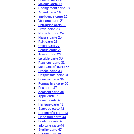
Maladie carte 17
Changement carte 18
Argent carte 19
Intelligence carte 20
Vol perte carte 21
Entreprise carte 22
Trafic carte 23
Nouvelle carte 24
Plaisirs carte 25
Paix carte 26
Union carte 27
Famille carte 28
Amour carte 29
La table carte 30
Passions carte 31
Méchanceté carte 32
Procès carte 33
Despotisme carte 34
Ennemis carte 35
Pourparlers carte 36
Feu carte 37
Accident carte 38
Appui carte 39
Beauté carte 40
Héritage carte 41
Sagesse carte 42
Renommée carte 43
Le hasard carte 44
Bonheur carte 45
Infortune carte 46
Stérilité carte 47
Fatalité carte 48