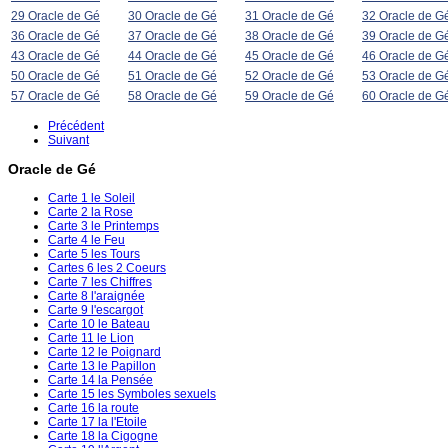
29 Oracle de Gé
30 Oracle de Gé
31 Oracle de Gé
32 Oracle de G
36 Oracle de Gé
37 Oracle de Gé
38 Oracle de Gé
39 Oracle de G
43 Oracle de Gé
44 Oracle de Gé
45 Oracle de Gé
46 Oracle de G
50 Oracle de Gé
51 Oracle de Gé
52 Oracle de Gé
53 Oracle de G
57 Oracle de Gé
58 Oracle de Gé
59 Oracle de Gé
60 Oracle de G
Précédent
Suivant
Oracle de Gé
Carte 1 le Soleil
Carte 2 la Rose
Carte 3 le Printemps
Carte 4 le Feu
Carte 5 les Tours
Cartes 6 les 2 Coeurs
Carte 7 les Chiffres
Carte 8 l'araignée
Carte 9 l'escargot
Carte 10 le Bateau
Carte 11 le Lion
Carte 12 le Poignard
Carte 13 le Papillon
Carte 14 la Pensée
Carte 15 les Symboles sexuels
Carte 16 la route
Carte 17 la l'Etoile
Carte 18 la Cigogne