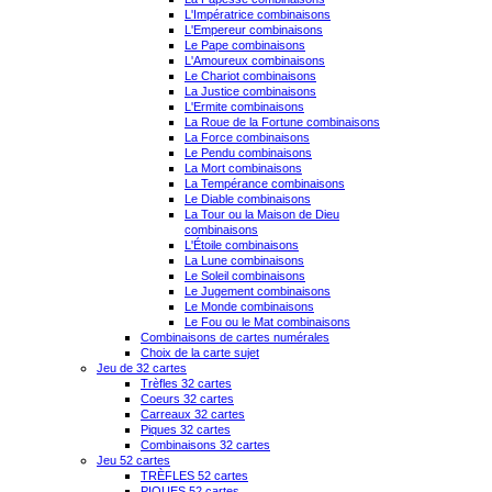
L'Impératrice combinaisons
L'Empereur combinaisons
Le Pape combinaisons
L'Amoureux combinaisons
Le Chariot combinaisons
La Justice combinaisons
L'Ermite combinaisons
La Roue de la Fortune combinaisons
La Force combinaisons
Le Pendu combinaisons
La Mort combinaisons
La Tempérance combinaisons
Le Diable combinaisons
La Tour ou la Maison de Dieu
combinaisons
L'Étoile combinaisons
La Lune combinaisons
Le Soleil combinaisons
Le Jugement combinaisons
Le Monde combinaisons
Le Fou ou le Mat combinaisons
Combinaisons de cartes numérales
Choix de la carte sujet
Jeu de 32 cartes
Trèfles 32 cartes
Coeurs 32 cartes
Carreaux 32 cartes
Piques 32 cartes
Combinaisons 32 cartes
Jeu 52 cartes
TRÈFLES 52 cartes
PIQUES 52 cartes