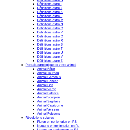
Définitions astro I
Définitions astro J
Définitions astro K
Définitions astro L
Définitions astro M
Définitions astro N
Définitions astro O
Définitions astro P
Définitions astro Q
Définitions astro R
Définitions astro S
Définitions astro T
Définitions astro U
Définitions astro V
Définitions astro Z
Portrait astrologique de votre animal
Animal Bélier
Animal Taureau
Animal Gémeaux
Animal Cancer
Animal Lion
Animal Vierge
Animal Balance
Animal Scorpion
Animal Sagittaire
Animal Capricorne
Animal Verseau
Animal Poissons
Révolutions solaires
Pluton en conjonction en RS
Neptune en conjonction en Rs
Uranus en conjonction en RS