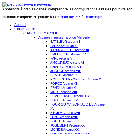
Apprendre à tirer les cartes, comprendre les configurations astrales pour lire son 
Initiation complète et gratuite à la
cartomancie
et à
l'astrologie
Accueil
Cartomancie
TAROT DE MARSEILLE
Arcanes majeurs Tarot de Marseille
BATELEUR arcane I
PAPESSE arcane II
IMPÉRATRICE - Arcane III
EMPEREUR - Arcane IV
PAPE Arcane V
AMOUREUX Arcane VI
CHARIOT Arcane VII
JUSTICE Arcane VIII
ERMITE Arcane IX
ROUE DE LA FORTUNE Arcane X
FORCE Arcane XI
PENDU Arcane XII
MORT Arcane XIII
TEMPÉRANCE Arcane XIV
DIABLE Arcane XV
TOUR OU MAISON DE DIEU Arcane
XVI
ETOILE Arcane XVII
LUNE Arcane XVIII
SOLEIL Arcane XIX
JUGEMENT Arcane XX
MONDE Arcane XXI
FOU ou LE MAT Arcane O