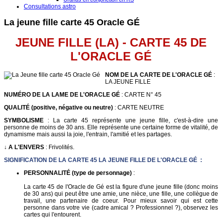
Consultations astro
La jeune fille carte 45 Oracle GÉ
JEUNE FILLE (LA) - CARTE 45 DE
L'ORACLE G
É
NOM DE LA CARTE DE L'ORACLE GÉ
:
LA JEUNE FILLE
NUMÉRO DE LA LAME DE L'ORACLE GÉ
: CARTE N° 45
QUALITÉ (positive, négative ou neutre)
: CARTE NEUTRE
SYMBOLISME
: La carte 45 représente une jeune fille, c'est-à-dire une
personne de moins de 30 ans. Elle représente une certaine forme de vitalité, de
dynamisme mais aussi la joie, l'entrain, l'amitié et les partages.
↓ A L'ENVERS
: Frivolités.
SIGNIFICATION DE LA CARTE 45 LA JEUNE FILLE DE L'ORACLE GÉ :
PERSONNALITÉ (type de personnage)
:
La carte 45 de l'Oracle de Gé est la figure d'une jeune fille (donc moins
de 30 ans) qui peut être une amie, une nièce, une fille, une collègue de
travail, une partenaire de coeur. Pour mieux savoir qui est cette
personne dans votre vie (cadre amical ? Professionnel ?), observez les
cartes qui l'entourent.