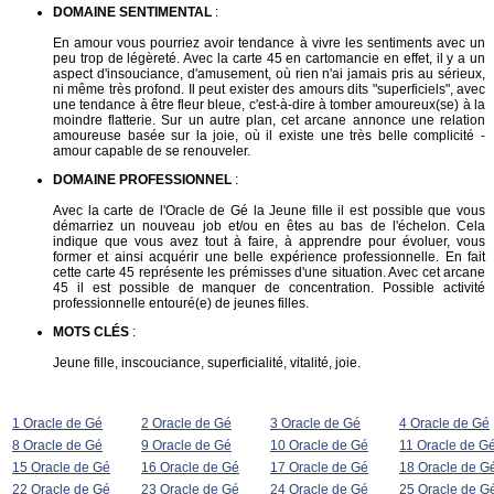
DOMAINE SENTIMENTAL
:
En amour vous pourriez avoir tendance à vivre les sentiments avec un
peu trop de légèreté. Avec la carte 45 en cartomancie en effet, il y a un
aspect d'insouciance, d'amusement, où rien n'ai jamais pris au sérieux,
ni même très profond. Il peut exister des amours dits "superficiels", avec
une tendance à être fleur bleue, c'est-à-dire à tomber amoureux(se) à la
moindre flatterie. Sur un autre plan, cet arcane annonce une relation
amoureuse basée sur la joie, où il existe une très belle complicité -
amour capable de se renouveler.
DOMAINE PROFESSIONNEL
:
Avec la carte de l'Oracle de Gé la Jeune fille il est possible que vous
démarriez un nouveau job et/ou en êtes au bas de l'échelon. Cela
indique que vous avez tout à faire, à apprendre pour évoluer, vous
former et ainsi acquérir une belle expérience professionnelle. En fait
cette carte 45 représente les prémisses d'une situation. Avec cet arcane
45 il est possible de manquer de concentration. Possible activité
professionnelle entouré(e) de jeunes filles.
MOTS CLÉS
:
Jeune fille, inscouciance, superficialité, vitalité, joie.
1 Oracle de Gé
2 Oracle de Gé
3 Oracle de Gé
4 Oracle de Gé
8 Oracle de Gé
9 Oracle de Gé
10 Oracle de Gé
11 Oracle de G
15 Oracle de Gé
16 Oracle de Gé
17 Oracle de Gé
18 Oracle de G
22 Oracle de Gé
23 Oracle de Gé
24 Oracle de Gé
25 Oracle de G