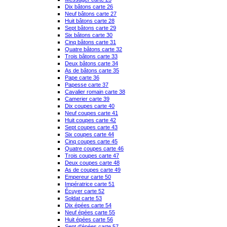
Dix bâtons carte 26
Neuf bâtons carte 27
Huit bâtons carte 28
Sept bâtons carte 29
Six bâtons carte 30
Cinq bâtons carte 31
Quatre bâtons carte 32
Trois bâtons carte 33
Deux bâtons carte 34
As de bâtons carte 35
Pape carte 36
Papesse carte 37
Cavalier romain carte 38
Camerier carte 39
Dix coupes carte 40
Neuf coupes carte 41
Huit coupes carte 42
Sept coupes carte 43
Six coupes carte 44
Cinq coupes carte 45
Quatre coupes carte 46
Trois coupes carte 47
Deux coupes carte 48
As de coupes carte 49
Empereur carte 50
Impératrice carte 51
Écuyer carte 52
Soldat carte 53
Dix épées carte 54
Neuf épées carte 55
Huit épées carte 56
Sept d'épées carte 57