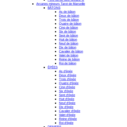
Arcanes mineurs Tarot de Marseille
BÂTONS
As de bâton
Deux de bâton
Trois de bâton
Quatre de bâton
Cinq de bâton
Six de bâton
Sept de bâton
Huit de bâton
Neuf de bâton
Dix de bâton
Cavalier de bâton
Valet de bâton
Reine de bâton
Roi de bâton
ÉPÉES
As d'épée
Deux d'épée
Trois d'épée
Quatre d'épée
Cinq d'épée
Six d'épée
Sept d'épée
Huit d'épée
Neuf d'épée
Dix d'épée
Cavalier d'épée
Valet d'épée
Reine d'épée
Roi d'épée
DENIERS