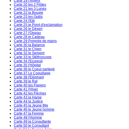
Carte 19 l'Argent
Carte 20 les 2 Flûtes
Carte 21 les 3 Lunes
Carte 22 la Bougie
Carte 23 les Outils
Carte 24 l'Eté
Carte 25 le Point d'exclamation
Carte 26 le Désert
Carte 27 l'Oiseau
Carte 28 le Cadeau
Carte 29 Poignée de mains
Carte 30 la Balance
Carte 31 le Chien
Carte 32 le Serpent
Carte 33 le Stéthoscope
Carte 34 l'Ecureuil
Carte 35 l'Hôpital
Carte 36 le Coeur partagé
Carte 37 Le Coquillage
Carte 38 l'Eléphant
Carte 39 le Rat
Carte 40 les Papiers
Carte 41 l'Hiver
Carte 42 les Flèches
Carte 43 la Harpe
Carte 44 la Justice
Carte 45 la Jeune fille
Carte 46 le Jeune homme
Carte 47 la Femme
Carte 48 l'Homme
Carte 49 la Consultante
Carte 50 le Consultant