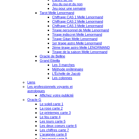
Jeu du oui et du non
Jeu pour une semaine
Tarot Melle Lenormand
Chiffrage CAS 1 Melle Lenormand
Chiffrage CAS 2 Melle Lenormand
Chiffrage CAS 3 Melle Lenormand
Tirage personnel de Melle Lenormand
Tirage indiscret Melle Lenormand
Tirage Gitan Melle Lenormand
1er tirage astro Melle Lenormand
2ème tirage astro Melle LENORMAND
Tirage de la saison Melle Lenormand
Oracle de Belline
Grand Etteilla
Les 3 marches
Méthode préliminaire
L'Échelle de Jacob
Les colonnes
Liens
Les professionnels voyants et
astrologues
Affichez votre publicité
Oracle G
Le soleil carte 1
La rose carte 2
Le printemps carte 3
Le feu carte 4
Les tours carte 5
Les deux coeurs carte 6
Les chiffres carte 7
L'araignée carte 8
L'escargot carte 9