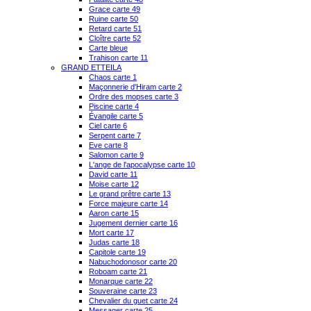
Grace carte 49
Ruine carte 50
Retard carte 51
Cloître carte 52
Carte bleue
Trahison carte 11
GRAND ETTEILA
Chaos carte 1
Maçonnerie d'Hiram carte 2
Ordre des mopses carte 3
Piscine carte 4
Évangile carte 5
Ciel carte 6
Serpent carte 7
Eve carte 8
Salomon carte 9
L'ange de l'apocalypse carte 10
David carte 11
Moise carte 12
Le grand prêtre carte 13
Force majeure carte 14
Aaron carte 15
Jugement dernier carte 16
Mort carte 17
Judas carte 18
Capitole carte 19
Nabuchodonosor carte 20
Roboam carte 21
Monarque carte 22
Souveraine carte 23
Chevalier du guet carte 24
Messager carte 25