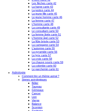
Les flèches carte 42
La harpe carte 43
La justice carte 44
La jeune fille carte 45
Le jeune homme carte 46
La femme carte 47
L'homme carte 48
La consultante carte 49
Le consultant carte 50
La femme âgée carte 51
L'homme âgé carte 52
La flûte brisée carte 53
La campagne carte 54
L'automne carte 55
La pyramide carte 56
Le lynx carte 57
La croix carte 58
La chauve souris carte 59
La colombe carte 60
Le parchemin carte 61
Astrologie
Comment lire un thème astral ?
Signes astrologiques
Bélier
Taureau
Gémeaux
Cancer
Lion
Vierge
Balance
Scorpion
Sagittaire