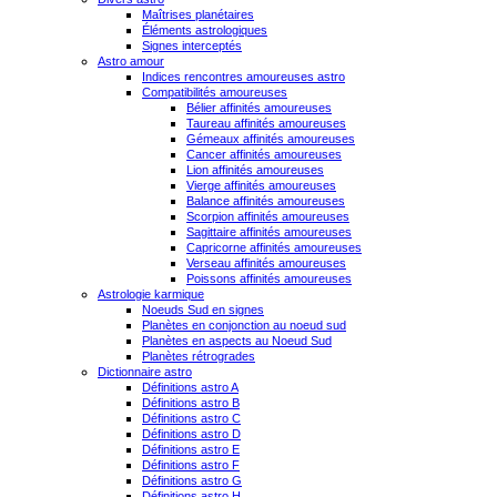
Maîtrises planétaires
Éléments astrologiques
Signes interceptés
Astro amour
Indices rencontres amoureuses astro
Compatibilités amoureuses
Bélier affinités amoureuses
Taureau affinités amoureuses
Gémeaux affinités amoureuses
Cancer affinités amoureuses
Lion affinités amoureuses
Vierge affinités amoureuses
Balance affinités amoureuses
Scorpion affinités amoureuses
Sagittaire affinités amoureuses
Capricorne affinités amoureuses
Verseau affinités amoureuses
Poissons affinités amoureuses
Astrologie karmique
Noeuds Sud en signes
Planètes en conjonction au noeud sud
Planètes en aspects au Noeud Sud
Planètes rétrogrades
Dictionnaire astro
Définitions astro A
Définitions astro B
Définitions astro C
Définitions astro D
Définitions astro E
Définitions astro F
Définitions astro G
Définitions astro H