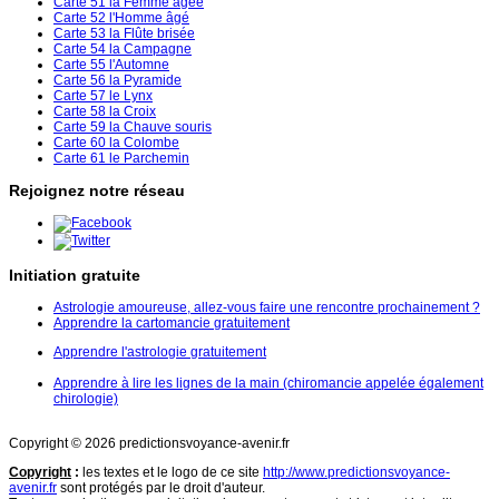
Carte 51 la Femme âgée
Carte 52 l'Homme âgé
Carte 53 la Flûte brisée
Carte 54 la Campagne
Carte 55 l'Automne
Carte 56 la Pyramide
Carte 57 le Lynx
Carte 58 la Croix
Carte 59 la Chauve souris
Carte 60 la Colombe
Carte 61 le Parchemin
Rejoignez notre réseau
Initiation gratuite
Astrologie amoureuse, allez-vous faire une rencontre prochainement ?
Apprendre la cartomancie gratuitement
Apprendre l'astrologie gratuitement
Apprendre à lire les lignes de la main (chiromancie appelée également
chirologie)
Copyright © 2026 predictionsvoyance-avenir.fr
Copyright
:
les textes et le logo de ce site
http://www.predictionsvoyance-
avenir.fr
sont protégés par le droit d'auteur.