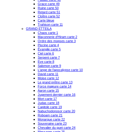
Grace carte 49
Ruine carte 50
Retard carte 51
Cloître carte 52
Carte bleue
Trahison carte 11
GRAND ETTEILA
Chaos carte 1
Maçonnerie d'Hiram carte 2
Ordre des mopses carte 3
Piscine carte 4
Évangile carte 5
Ciel carte 6
Serpent carte 7
Eve carte 8
Salomon carte 9
L'ange de l'apocalypse carte 10
David carte 11
Moise carte 12
Le grand prêtre carte 13
Force majeure carte 14
Aaron carte 15
Jugement dernier carte 16
Mort carte 17
Judas carte 18
Capitole carte 19
Nabuchodonosor carte 20
Roboam carte 21
Monarque carte 22
Souveraine carte 23
Chevalier du guet carte 24
Messager carte 25