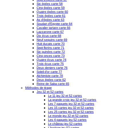
Six épées carte 58
Cinq épées carte 59
Quatre épées carte 60
Trois épées carte 61
As d'épées carte 63
Soudan d'Egypte carte 64
Cavalier tartare carte 66
Lazzarone carte 67
Dix écus carte 68
Neuf sequins carte 69
Huit ducats carte 70
Sept florins carte 71
Six guinées carte 72
Cinq onces carte 73
Quatre écus carte 74
Trois écus carte 75
Deux deniers carte 76
Soleil d'or carte 77
Alchimiste carte 78
Deux épées carte 62
Reine de Saba carte 65
Méthodes de tirage
Jeu 32 et 52 cartes
Le 11 jeu 32 et 52 cartes
La grande croix jeu 32 et 52 cartes
Les 7 paquets jeu 32 et 52 cartes
Les 15 cartes jeu 32 et 52 cartes
Les 25 cartes jeu 32 et 52 cartes
Le monde jeu 32 et 52 cartes
Les 4 paquets jeu 52 cartes
Le château jeu 52 cartes
L'horloge jeu 52 cartes