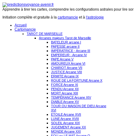
Apprendre à tirer les cartes, comprendre les configurations astrales pour lire son 
Initiation complète et gratuite à la
cartomancie
et à
l'astrologie
Accueil
Cartomancie
TAROT DE MARSEILLE
Arcanes majeurs Tarot de Marseille
BATELEUR arcane I
PAPESSE arcane II
IMPÉRATRICE - Arcane III
EMPEREUR - Arcane IV
PAPE Arcane V
AMOUREUX Arcane VI
CHARIOT Arcane VII
JUSTICE Arcane VIII
ERMITE Arcane IX
ROUE DE LA FORTUNE Arcane X
FORCE Arcane XI
PENDU Arcane XII
MORT Arcane XIII
TEMPÉRANCE Arcane XIV
DIABLE Arcane XV
TOUR OU MAISON DE DIEU Arcane
XVI
ETOILE Arcane XVII
LUNE Arcane XVIII
SOLEIL Arcane XIX
JUGEMENT Arcane XX
MONDE Arcane XXI
FOU ou LE MAT Arcane O