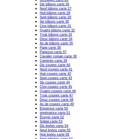
Dix bâtons carte 26
Neuf bâtons carte 27
Huit bâtons carte 28
Sept bâtons carte 29
Six bâtons carte 30
Cinq bâtons carte 31
Quatre bâtons carte 32
Trois bâtons carte 33
Deux bâtons carte 34
As de bâtons carte 35
Pape carte 36
Papesse carte 37
Cavalier romain carte 38
Camerier carte 39
Dix coupes carte 40
Neuf coupes carte 41
Huit coupes carte 42
Sept coupes carte 43
Six coupes carte 44
Cinq coupes carte 45
Quatre coupes carte 46
Trois coupes carte 47
Deux coupes carte 48
As de coupes carte 49
Empereur carte 50
Impératrice carte 51
Écuyer carte 52
Soldat carte 53
Dix épées carte 54
Neuf épées carte 55
Huit épées carte 56
Sept d'épées carte 57