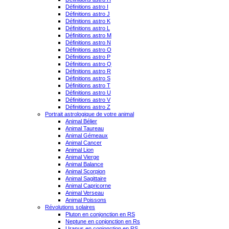
Définitions astro I
Définitions astro J
Définitions astro K
Définitions astro L
Définitions astro M
Définitions astro N
Définitions astro O
Définitions astro P
Définitions astro Q
Définitions astro R
Définitions astro S
Définitions astro T
Définitions astro U
Définitions astro V
Définitions astro Z
Portrait astrologique de votre animal
Animal Bélier
Animal Taureau
Animal Gémeaux
Animal Cancer
Animal Lion
Animal Vierge
Animal Balance
Animal Scorpion
Animal Sagittaire
Animal Capricorne
Animal Verseau
Animal Poissons
Révolutions solaires
Pluton en conjonction en RS
Neptune en conjonction en Rs
Uranus en conjonction en RS