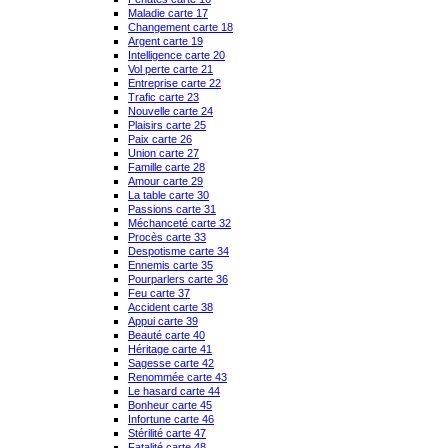
Maladie carte 17
Changement carte 18
Argent carte 19
Intelligence carte 20
Vol perte carte 21
Entreprise carte 22
Trafic carte 23
Nouvelle carte 24
Plaisirs carte 25
Paix carte 26
Union carte 27
Famille carte 28
Amour carte 29
La table carte 30
Passions carte 31
Méchanceté carte 32
Procès carte 33
Despotisme carte 34
Ennemis carte 35
Pourparlers carte 36
Feu carte 37
Accident carte 38
Appui carte 39
Beauté carte 40
Héritage carte 41
Sagesse carte 42
Renommée carte 43
Le hasard carte 44
Bonheur carte 45
Infortune carte 46
Stérilité carte 47
Fatalité carte 48