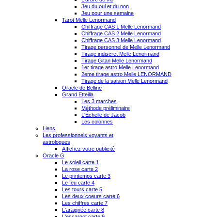
Jeu du oui et du non
Jeu pour une semaine
Tarot Melle Lenormand
Chiffrage CAS 1 Melle Lenormand
Chiffrage CAS 2 Melle Lenormand
Chiffrage CAS 3 Melle Lenormand
Tirage personnel de Melle Lenormand
Tirage indiscret Melle Lenormand
Tirage Gitan Melle Lenormand
1er tirage astro Melle Lenormand
2ème tirage astro Melle LENORMAND
Tirage de la saison Melle Lenormand
Oracle de Belline
Grand Etteilla
Les 3 marches
Méthode préliminaire
L'Échelle de Jacob
Les colonnes
Liens
Les professionnels voyants et
astrologues
Affichez votre publicité
Oracle G
Le soleil carte 1
La rose carte 2
Le printemps carte 3
Le feu carte 4
Les tours carte 5
Les deux coeurs carte 6
Les chiffres carte 7
L'araignée carte 8
L'escargot carte 9