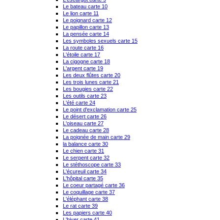
Le bateau carte 10
Le lion carte 11
Le poignard carte 12
Le papillon carte 13
La pensée carte 14
Les symboles sexuels carte 15
La route carte 16
L'étoile carte 17
La cigogne carte 18
L'argent carte 19
Les deux flûtes carte 20
Les trois lunes carte 21
Les bougies carte 22
Les outils carte 23
L'été carte 24
Le point d'exclamation carte 25
Le désert carte 26
L'oiseau carte 27
Le cadeau carte 28
La poignée de main carte 29
la balance carte 30
Le chien carte 31
Le serpent carte 32
Le stéthoscope carte 33
L'écureuil carte 34
L'hôpital carte 35
Le coeur partagé carte 36
Le coquillage carte 37
L'éléphant carte 38
Le rat carte 39
Les papiers carte 40
L'hiver carte 41