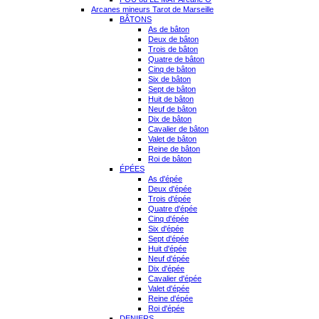
Arcanes mineurs Tarot de Marseille
BÂTONS
As de bâton
Deux de bâton
Trois de bâton
Quatre de bâton
Cinq de bâton
Six de bâton
Sept de bâton
Huit de bâton
Neuf de bâton
Dix de bâton
Cavalier de bâton
Valet de bâton
Reine de bâton
Roi de bâton
ÉPÉES
As d'épée
Deux d'épée
Trois d'épée
Quatre d'épée
Cinq d'épée
Six d'épée
Sept d'épée
Huit d'épée
Neuf d'épée
Dix d'épée
Cavalier d'épée
Valet d'épée
Reine d'épée
Roi d'épée
DENIERS