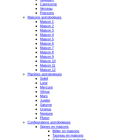
Capricorne
Verseau
Poissons
Maisons astrologiques
Maison 1
Maison 2
Maison 3
Maison 4
Maison 5
Maison 6
Maison 7
Maison 8
Maison 9
Maison 10
Maison 11
Maison 12
Planètes astrologiques
Soleil
Lune
Mercure
Vénus
Mars
Jupiter
Saturne
Uranus
Neptune
Pluton
Configurations astrologiques
Signes en maisons
Bélier en maisons
Taureau en maisons
Gémeaux en maisons