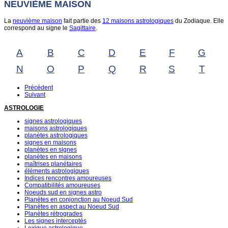
NEUVIÈME MAISON
La
neuvième maison
fait partie des
12 maisons astrologiques
du Zodiaque. Elle
correspond au signe le
Sagittaire
.
A
B
C
D
E
F
G
N
O
P
Q
R
S
T
Précédent
Suivant
ASTROLOGIE
signes astrologiques
maisons astrologiques
planètes astrologiques
signes en maisons
planètes en signes
planètes en maisons
maîtrises planétaires
éléments astrologiques
Indices rencontres amoureuses
Compatibilités amoureuses
Noeuds sud en signes astro
Planètes en conjonction au Noeud Sud
Planètes en aspect au Noeud Sud
Planètes rétrogrades
Les signes interceptés
Lexique astrologique