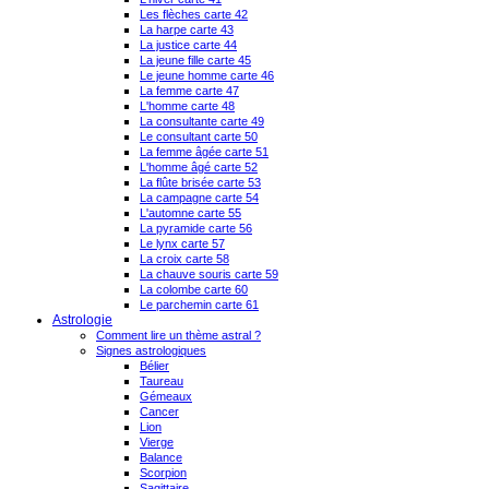
Les flèches carte 42
La harpe carte 43
La justice carte 44
La jeune fille carte 45
Le jeune homme carte 46
La femme carte 47
L'homme carte 48
La consultante carte 49
Le consultant carte 50
La femme âgée carte 51
L'homme âgé carte 52
La flûte brisée carte 53
La campagne carte 54
L'automne carte 55
La pyramide carte 56
Le lynx carte 57
La croix carte 58
La chauve souris carte 59
La colombe carte 60
Le parchemin carte 61
Astrologie
Comment lire un thème astral ?
Signes astrologiques
Bélier
Taureau
Gémeaux
Cancer
Lion
Vierge
Balance
Scorpion
Sagittaire