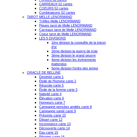
CARREAUX 52 cartes
COEURS 52 cartes
Combinaisons 52 cartes
TAROT MELLE LENORMAND
Trèfles Melle LENORMAND
Piques tarot de Melle LENORMAND
Carreaux tarot de Melle LENORMAND
Coeur tarot de Melle LENORMAND
LES 5 DIVISIONS
1ère division la conquête de la toison
d'or
2ème division la guerre de troie
3ème division le grand oeuvre
4eme division les événements
inattendus
5eme division l'ordre des temps
ORACLE DE BELLINE
Destinée carte 1
Étoile de l'homme carte 2
Réussite carte 5
Étoile de la femme carte 3
Nativité carte 4
Élévation carte 6
Honneurs carte 7
Campagne pensées amitiés carte 8
Campagne santé carte 9
Présents carte 10
Départ carte 12
Inconstance carte 13
Découverte carte 14
Eau carte 15
Pénates carte 16