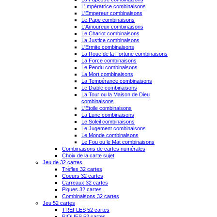
L'Impératrice combinaisons
L'Empereur combinaisons
Le Pape combinaisons
L'Amoureux combinaisons
Le Chariot combinaisons
La Justice combinaisons
L'Ermite combinaisons
La Roue de la Fortune combinaisons
La Force combinaisons
Le Pendu combinaisons
La Mort combinaisons
La Tempérance combinaisons
Le Diable combinaisons
La Tour ou la Maison de Dieu
combinaisons
L'Étoile combinaisons
La Lune combinaisons
Le Soleil combinaisons
Le Jugement combinaisons
Le Monde combinaisons
Le Fou ou le Mat combinaisons
Combinaisons de cartes numérales
Choix de la carte sujet
Jeu de 32 cartes
Trèfles 32 cartes
Coeurs 32 cartes
Carreaux 32 cartes
Piques 32 cartes
Combinaisons 32 cartes
Jeu 52 cartes
TRÈFLES 52 cartes
PIQUES 52 cartes