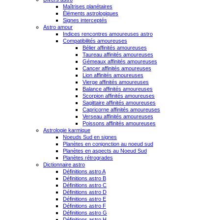
Maîtrises planétaires
Éléments astrologiques
Signes interceptés
Astro amour
Indices rencontres amoureuses astro
Compatibilités amoureuses
Bélier affinités amoureuses
Taureau affinités amoureuses
Gémeaux affinités amoureuses
Cancer affinités amoureuses
Lion affinités amoureuses
Vierge affinités amoureuses
Balance affinités amoureuses
Scorpion affinités amoureuses
Sagittaire affinités amoureuses
Capricorne affinités amoureuses
Verseau affinités amoureuses
Poissons affinités amoureuses
Astrologie karmique
Noeuds Sud en signes
Planètes en conjonction au noeud sud
Planètes en aspects au Noeud Sud
Planètes rétrogrades
Dictionnaire astro
Définitions astro A
Définitions astro B
Définitions astro C
Définitions astro D
Définitions astro E
Définitions astro F
Définitions astro G
Définitions astro H