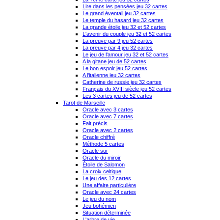
Lire dans les pensées jeu 32 cartes
Le grand éventail jeu 32 cartes
Le temple du hasard jeu 32 cartes
La grande étoile jeu 32 et 52 cartes
L'avenir du couple jeu 32 et 52 cartes
La preuve par 9 jeu 52 cartes
La preuve par 4 jeu 32 cartes
Le jeu de l'amour jeu 32 et 52 cartes
A la gitane jeu de 52 cartes
Le bon espoir jeu 52 cartes
A l'italienne jeu 32 cartes
Catherine de russie jeu 32 cartes
Français du XVIII siècle jeu 52 cartes
Les 3 cartes jeu de 52 cartes
Tarot de Marseille
Oracle avec 3 cartes
Oracle avec 7 cartes
Fait précis
Oracle avec 2 cartes
Oracle chiffré
Méthode 5 cartes
Oracle sur
Oracle du miroir
Étoile de Salomon
La croix celtique
Le jeu des 12 cartes
Une affaire particulière
Oracle avec 24 cartes
Le jeu du nom
Jeu bohémien
Situation déterminée
L'arbre de vie