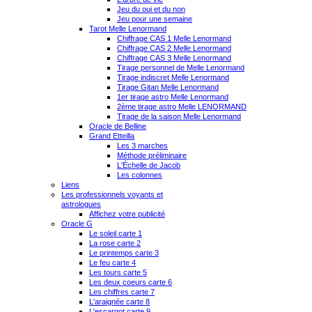
Jeu du oui et du non
Jeu pour une semaine
Tarot Melle Lenormand
Chiffrage CAS 1 Melle Lenormand
Chiffrage CAS 2 Melle Lenormand
Chiffrage CAS 3 Melle Lenormand
Tirage personnel de Melle Lenormand
Tirage indiscret Melle Lenormand
Tirage Gitan Melle Lenormand
1er tirage astro Melle Lenormand
2ème tirage astro Melle LENORMAND
Tirage de la saison Melle Lenormand
Oracle de Belline
Grand Etteilla
Les 3 marches
Méthode préliminaire
L'Échelle de Jacob
Les colonnes
Liens
Les professionnels voyants et
astrologues
Affichez votre publicité
Oracle G
Le soleil carte 1
La rose carte 2
Le printemps carte 3
Le feu carte 4
Les tours carte 5
Les deux coeurs carte 6
Les chiffres carte 7
L'araignée carte 8
L'escargot carte 9