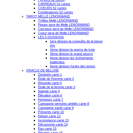
CARREAUX 52 cartes
COEURS 52 cartes
Combinaisons 52 cartes
TAROT MELLE LENORMAND
Trèfles Melle LENORMAND
Piques tarot de Melle LENORMAND
Carreaux tarot de Melle LENORMAND
Coeur tarot de Melle LENORMAND
LES 5 DIVISIONS
1ère division la conquête de la toison
d'or
2ème division la guerre de troie
3ème division le grand oeuvre
4eme division les événements
inattendus
5eme division l'ordre des temps
ORACLE DE BELLINE
Destinée carte 1
Étoile de l'homme carte 2
Réussite carte 5
Étoile de la femme carte 3
Nativité carte 4
Élévation carte 6
Honneurs carte 7
Campagne pensées amitiés carte 8
Campagne santé carte 9
Présents carte 10
Départ carte 12
Inconstance carte 13
Découverte carte 14
Eau carte 15
Pénates carte 16