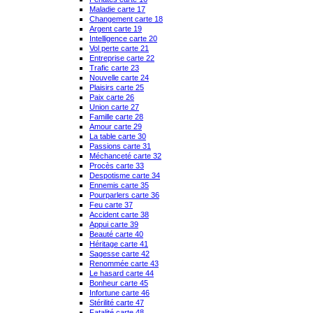
Maladie carte 17
Changement carte 18
Argent carte 19
Intelligence carte 20
Vol perte carte 21
Entreprise carte 22
Trafic carte 23
Nouvelle carte 24
Plaisirs carte 25
Paix carte 26
Union carte 27
Famille carte 28
Amour carte 29
La table carte 30
Passions carte 31
Méchanceté carte 32
Procès carte 33
Despotisme carte 34
Ennemis carte 35
Pourparlers carte 36
Feu carte 37
Accident carte 38
Appui carte 39
Beauté carte 40
Héritage carte 41
Sagesse carte 42
Renommée carte 43
Le hasard carte 44
Bonheur carte 45
Infortune carte 46
Stérilité carte 47
Fatalité carte 48