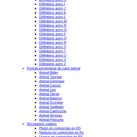
Définitions astro I
Définitions astro J
Définitions astro K
Définitions astro L
Définitions astro M
Définitions astro N
Définitions astro O
Définitions astro P
Définitions astro Q
Définitions astro R
Définitions astro S
Définitions astro T
Définitions astro U
Définitions astro V
Définitions astro Z
Portrait astrologique de votre animal
Animal Bélier
Animal Taureau
Animal Gémeaux
Animal Cancer
Animal Lion
Animal Vierge
Animal Balance
Animal Scorpion
Animal Sagittaire
Animal Capricorne
Animal Verseau
Animal Poissons
Révolutions solaires
Pluton en conjonction en RS
Neptune en conjonction en Rs
Uranus en conjonction en RS