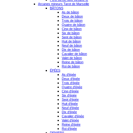
Arcanes mineurs Tarot de Marseille
BÂTONS
As de bâton
Deux de bâton
Trois de bâton
Quatre de bâton
Cinq de bâton
Six de bâton
Sept de bâton
Huit de bâton
Neuf de bâton
Dix de bâton
Cavalier de bâton
Valet de bâton
Reine de bâton
Roi de bâton
ÉPÉES
As d'épée
Deux d'épée
Trois d'épée
Quatre d'épée
Cinq d'épée
Six d'épée
Sept d'épée
Huit d'épée
Neuf d'épée
Dix d'épée
Cavalier d'épée
Valet d'épée
Reine d'épée
Roi d'épée
DENIERS