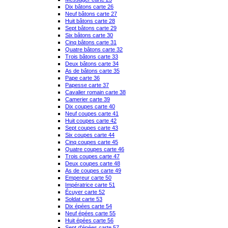
Dix bâtons carte 26
Neuf bâtons carte 27
Huit bâtons carte 28
Sept bâtons carte 29
Six bâtons carte 30
Cinq bâtons carte 31
Quatre bâtons carte 32
Trois bâtons carte 33
Deux bâtons carte 34
As de bâtons carte 35
Pape carte 36
Papesse carte 37
Cavalier romain carte 38
Camerier carte 39
Dix coupes carte 40
Neuf coupes carte 41
Huit coupes carte 42
Sept coupes carte 43
Six coupes carte 44
Cinq coupes carte 45
Quatre coupes carte 46
Trois coupes carte 47
Deux coupes carte 48
As de coupes carte 49
Empereur carte 50
Impératrice carte 51
Écuyer carte 52
Soldat carte 53
Dix épées carte 54
Neuf épées carte 55
Huit épées carte 56
Sept d'épées carte 57