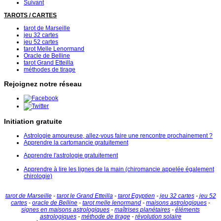
Suivant
TAROTS / CARTES
tarot de Marseille
jeu 32 cartes
jeu 52 cartes
tarot Melle Lenormand
Oracle de Belline
tarot Grand Etteilla
méthodes de tirage
Rejoignez notre réseau
Initiation gratuite
Astrologie amoureuse, allez-vous faire une rencontre prochainement ?
Apprendre la cartomancie gratuitement
Apprendre l'astrologie gratuitement
Apprendre à lire les lignes de la main (chiromancie appelée également
chirologie)
tarot de Marseille
-
tarot le Grand Etteilla
-
tarot Egyptien
-
jeu 32 cartes
-
jeu 52
cartes
-
oracle de Belline
-
tarot melle lenormand
-
maisons astrologiques
-
signes en maisons astrologiques
-
maîtrises planétaires
-
éléments
astrologiques
-
méthode de tirage
-
révolution solaire