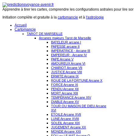
Apprendre à tirer les cartes, comprendre les configurations astrales pour lire son 
Initiation complète et gratuite à la
cartomancie
et à
l'astrologie
Accueil
Cartomancie
TAROT DE MARSEILLE
Arcanes majeurs Tarot de Marseille
BATELEUR arcane I
PAPESSE arcane II
IMPÉRATRICE - Arcane III
EMPEREUR - Arcane IV
PAPE Arcane V
AMOUREUX Arcane VI
CHARIOT Arcane VII
JUSTICE Arcane VIII
ERMITE Arcane IX
ROUE DE LA FORTUNE Arcane X
FORCE Arcane XI
PENDU Arcane XII
MORT Arcane XIII
TEMPÉRANCE Arcane XIV
DIABLE Arcane XV
TOUR OU MAISON DE DIEU Arcane
XVI
ETOILE Arcane XVII
LUNE Arcane XVIII
SOLEIL Arcane XIX
JUGEMENT Arcane XX
MONDE Arcane XXI
FOU ou LE MAT Arcane O