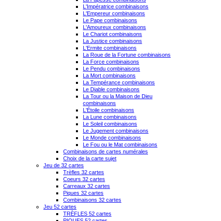
L'Impératrice combinaisons
L'Empereur combinaisons
Le Pape combinaisons
L'Amoureux combinaisons
Le Chariot combinaisons
La Justice combinaisons
L'Ermite combinaisons
La Roue de la Fortune combinaisons
La Force combinaisons
Le Pendu combinaisons
La Mort combinaisons
La Tempérance combinaisons
Le Diable combinaisons
La Tour ou la Maison de Dieu
combinaisons
L'Étoile combinaisons
La Lune combinaisons
Le Soleil combinaisons
Le Jugement combinaisons
Le Monde combinaisons
Le Fou ou le Mat combinaisons
Combinaisons de cartes numérales
Choix de la carte sujet
Jeu de 32 cartes
Trèfles 32 cartes
Coeurs 32 cartes
Carreaux 32 cartes
Piques 32 cartes
Combinaisons 32 cartes
Jeu 52 cartes
TRÈFLES 52 cartes
PIQUES 52 cartes