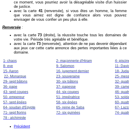
ce moment, vous pourriez avoir la désagréable visite d'un huissier
de justice.
avec la carte
41
(renversée), si vous êtes un homme, la femme
que vous aimez est digne de confiance alors vous pouvez
envisager de vous confier un peu plus à elle.
Renversée
:
avec la carte
73
(droite), la réussite touche tous les domaines de
votre vie. Période très agréable et bénéfique.
avec la carte
73
(renversée), attention de ne pas devenir dépendant
aux jeux car cette carte annonce des pertes importantes liées à ce
domaine.
1- chaos
2- maçonnerie d'Hiram
4- piscin
8- eve
9- Salomon
11- Davi
15- Aaron
16- jugement dernier
18- Juda
22- Monarque
23- souveraine
25- mes
29- sept bâtons
30- six bâtons
32- quat
36- pape
37- papesse
39- came
43- sept coupes
44- six coupes
46- quat
50- empereur
51- impératrice
53- solda
57- sept épées
58- six épées
60- quat
64- soudan d'Egypte
65- reine de Saba
67- Lazz
71- sept florins
72- six guinées
74- quat
78 - alchimiste
Précédent