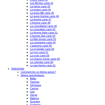
Les flèches carte 42
La harpe carte 43
La justice carte 44
La jeune fille carte 45
Le jeune homme carte 46
La femme carte 47
L'homme carte 48
La consultante carte 49
Le consultant carte 50
La femme âgée carte 51
L'homme âgé carte 52
La flûte brisée carte 53
La campagne carte 54
L'automne carte 55
La pyramide carte 56
Le lynx carte 57
La croix carte 58
La chauve souris carte 59
La colombe carte 60
Le parchemin carte 61
Astrologie
Comment lire un thème astral ?
Signes astrologiques
Bélier
Taureau
Gémeaux
Cancer
Lion
Vierge
Balance
Scorpion
Sagittaire