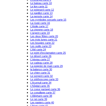
Le bateau carte 10
Le lion carte 11
Le poignard carte 12
Le papillon carte 13
La pensée carte 14
Les symboles sexuels carte 15
La route carte 16
L'étoile carte 17
La cigogne carte 18
L'argent carte 19
Les deux flûtes carte 20
Les trois lunes carte 21
Les bougies carte 22
Les outils carte 23
L'été carte 24
Le point d'exclamation carte 25
Le désert carte 26
L'oiseau carte 27
Le cadeau carte 28
La poignée de main carte 29
la balance carte 30
Le chien carte 31
Le serpent carte 32
Le stéthoscope carte 33
L'écureuil carte 34
L'hôpital carte 35
Le coeur partagé carte 36
Le coquillage carte 37
L'éléphant carte 38
Le rat carte 39
Les papiers carte 40
L'hiver carte 41