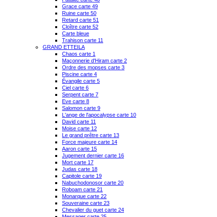
Grace carte 49
Ruine carte 50
Retard carte 51
Cloître carte 52
Carte bleue
Trahison carte 11
GRAND ETTEILA
Chaos carte 1
Maçonnerie d'Hiram carte 2
Ordre des mopses carte 3
Piscine carte 4
Évangile carte 5
Ciel carte 6
Serpent carte 7
Eve carte 8
Salomon carte 9
L'ange de l'apocalypse carte 10
David carte 11
Moise carte 12
Le grand prêtre carte 13
Force majeure carte 14
Aaron carte 15
Jugement dernier carte 16
Mort carte 17
Judas carte 18
Capitole carte 19
Nabuchodonosor carte 20
Roboam carte 21
Monarque carte 22
Souveraine carte 23
Chevalier du guet carte 24
Messager carte 25