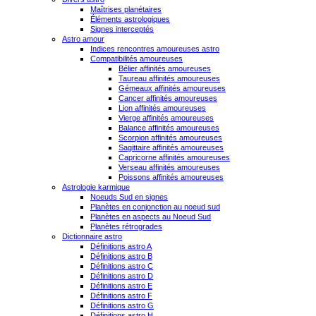
Maîtrises planétaires
Éléments astrologiques
Signes interceptés
Astro amour
Indices rencontres amoureuses astro
Compatibilités amoureuses
Bélier affinités amoureuses
Taureau affinités amoureuses
Gémeaux affinités amoureuses
Cancer affinités amoureuses
Lion affinités amoureuses
Vierge affinités amoureuses
Balance affinités amoureuses
Scorpion affinités amoureuses
Sagittaire affinités amoureuses
Capricorne affinités amoureuses
Verseau affinités amoureuses
Poissons affinités amoureuses
Astrologie karmique
Noeuds Sud en signes
Planètes en conjonction au noeud sud
Planètes en aspects au Noeud Sud
Planètes rétrogrades
Dictionnaire astro
Définitions astro A
Définitions astro B
Définitions astro C
Définitions astro D
Définitions astro E
Définitions astro F
Définitions astro G
Définitions astro H