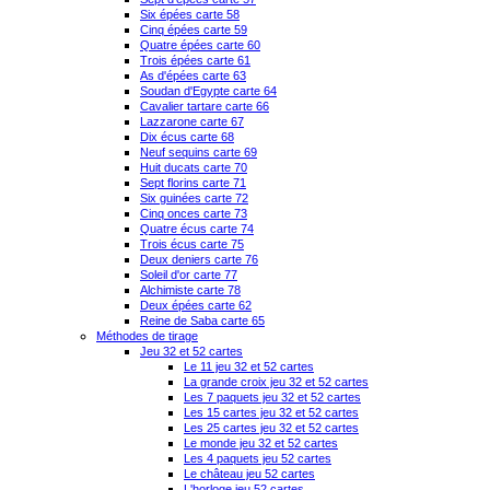
Six épées carte 58
Cinq épées carte 59
Quatre épées carte 60
Trois épées carte 61
As d'épées carte 63
Soudan d'Egypte carte 64
Cavalier tartare carte 66
Lazzarone carte 67
Dix écus carte 68
Neuf sequins carte 69
Huit ducats carte 70
Sept florins carte 71
Six guinées carte 72
Cinq onces carte 73
Quatre écus carte 74
Trois écus carte 75
Deux deniers carte 76
Soleil d'or carte 77
Alchimiste carte 78
Deux épées carte 62
Reine de Saba carte 65
Méthodes de tirage
Jeu 32 et 52 cartes
Le 11 jeu 32 et 52 cartes
La grande croix jeu 32 et 52 cartes
Les 7 paquets jeu 32 et 52 cartes
Les 15 cartes jeu 32 et 52 cartes
Les 25 cartes jeu 32 et 52 cartes
Le monde jeu 32 et 52 cartes
Les 4 paquets jeu 52 cartes
Le château jeu 52 cartes
L'horloge jeu 52 cartes