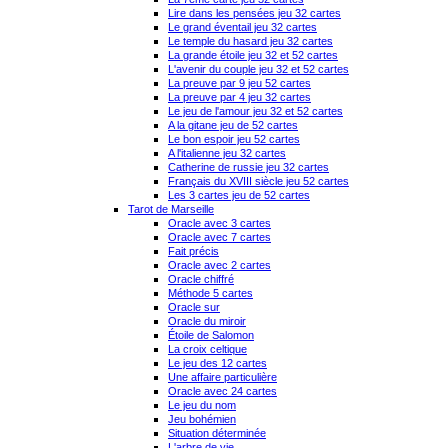
Lire dans les pensées jeu 32 cartes
Le grand éventail jeu 32 cartes
Le temple du hasard jeu 32 cartes
La grande étoile jeu 32 et 52 cartes
L'avenir du couple jeu 32 et 52 cartes
La preuve par 9 jeu 52 cartes
La preuve par 4 jeu 32 cartes
Le jeu de l'amour jeu 32 et 52 cartes
A la gitane jeu de 52 cartes
Le bon espoir jeu 52 cartes
A l'italienne jeu 32 cartes
Catherine de russie jeu 32 cartes
Français du XVIII siècle jeu 52 cartes
Les 3 cartes jeu de 52 cartes
Tarot de Marseille
Oracle avec 3 cartes
Oracle avec 7 cartes
Fait précis
Oracle avec 2 cartes
Oracle chiffré
Méthode 5 cartes
Oracle sur
Oracle du miroir
Étoile de Salomon
La croix celtique
Le jeu des 12 cartes
Une affaire particulière
Oracle avec 24 cartes
Le jeu du nom
Jeu bohémien
Situation déterminée
L'arbre de vie