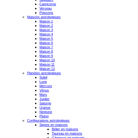
Capricorne
Verseau
Poissons
Maisons astrologiques
Maison 1
Maison 2
Maison 3
Maison 4
Maison 5
Maison 6
Maison 7
Maison 8
Maison 9
Maison 10
Maison 11
Maison 12
Planètes astrologiques
Soleil
Lune
Mercure
Vénus
Mars
Jupiter
Saturne
Uranus
Neptune
Pluton
Configurations astrologiques
Signes en maisons
Bélier en maisons
Taureau en maisons
Gémeaux en maisons