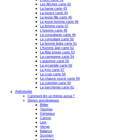
Les flèches carte 42
La harpe carte 43
La justice carte 44
La jeune fille carte 45
Le jeune homme carte 46
La femme carte 47
L'homme carte 48
La consultante carte 49
Le consultant carte 50
La femme âgée carte 51
L'homme âgé carte 52
La flûte brisée carte 53
La campagne carte 54
L'automne carte 55
La pyramide carte 56
Le lynx carte 57
La croix carte 58
La chauve souris carte 59
La colombe carte 60
Le parchemin carte 61
Astrologie
Comment lire un thème astral ?
Signes astrologiques
Bélier
Taureau
Gémeaux
Cancer
Lion
Vierge
Balance
Scorpion
Sagittaire