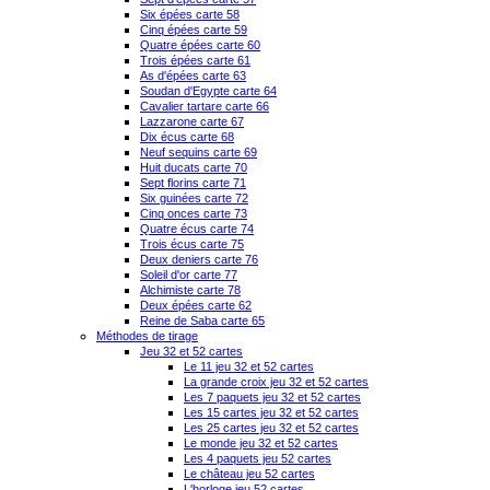
Six épées carte 58
Cinq épées carte 59
Quatre épées carte 60
Trois épées carte 61
As d'épées carte 63
Soudan d'Egypte carte 64
Cavalier tartare carte 66
Lazzarone carte 67
Dix écus carte 68
Neuf sequins carte 69
Huit ducats carte 70
Sept florins carte 71
Six guinées carte 72
Cinq onces carte 73
Quatre écus carte 74
Trois écus carte 75
Deux deniers carte 76
Soleil d'or carte 77
Alchimiste carte 78
Deux épées carte 62
Reine de Saba carte 65
Méthodes de tirage
Jeu 32 et 52 cartes
Le 11 jeu 32 et 52 cartes
La grande croix jeu 32 et 52 cartes
Les 7 paquets jeu 32 et 52 cartes
Les 15 cartes jeu 32 et 52 cartes
Les 25 cartes jeu 32 et 52 cartes
Le monde jeu 32 et 52 cartes
Les 4 paquets jeu 52 cartes
Le château jeu 52 cartes
L'horloge jeu 52 cartes