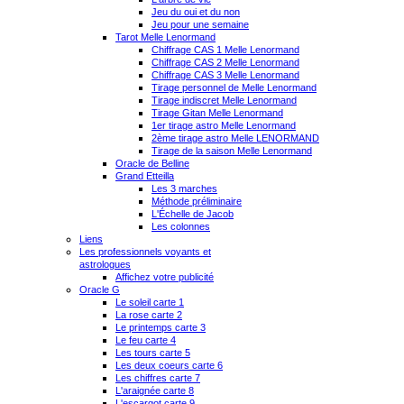
Jeu du oui et du non
Jeu pour une semaine
Tarot Melle Lenormand
Chiffrage CAS 1 Melle Lenormand
Chiffrage CAS 2 Melle Lenormand
Chiffrage CAS 3 Melle Lenormand
Tirage personnel de Melle Lenormand
Tirage indiscret Melle Lenormand
Tirage Gitan Melle Lenormand
1er tirage astro Melle Lenormand
2ème tirage astro Melle LENORMAND
Tirage de la saison Melle Lenormand
Oracle de Belline
Grand Etteilla
Les 3 marches
Méthode préliminaire
L'Échelle de Jacob
Les colonnes
Liens
Les professionnels voyants et
astrologues
Affichez votre publicité
Oracle G
Le soleil carte 1
La rose carte 2
Le printemps carte 3
Le feu carte 4
Les tours carte 5
Les deux coeurs carte 6
Les chiffres carte 7
L'araignée carte 8
L'escargot carte 9