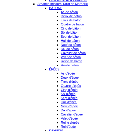
Arcanes mineurs Tarot de Marseille
BÂTONS
As de bâton
Deux de bâton
Trois de bâton
Quatre de bâton
Cinq de bâton
Six de bâton
Sept de bâton
Huit de bâton
Neuf de bâton
Dix de bâton
Cavalier de bâton
Valet de bâton
Reine de bâton
Roi de bâton
ÉPÉES
As d'épée
Deux d'épée
Trois d'épée
Quatre d'épée
Cinq d'épée
Six d'épée
Sept d'épée
Huit d'épée
Neuf d'épée
Dix d'épée
Cavalier d'épée
Valet d'épée
Reine d'épée
Roi d'épée
DENIERS