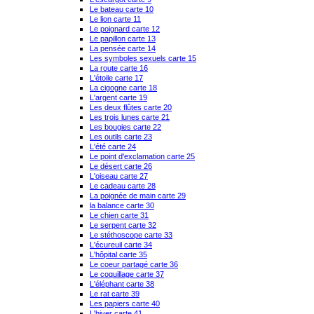
Le bateau carte 10
Le lion carte 11
Le poignard carte 12
Le papillon carte 13
La pensée carte 14
Les symboles sexuels carte 15
La route carte 16
L'étoile carte 17
La cigogne carte 18
L'argent carte 19
Les deux flûtes carte 20
Les trois lunes carte 21
Les bougies carte 22
Les outils carte 23
L'été carte 24
Le point d'exclamation carte 25
Le désert carte 26
L'oiseau carte 27
Le cadeau carte 28
La poignée de main carte 29
la balance carte 30
Le chien carte 31
Le serpent carte 32
Le stéthoscope carte 33
L'écureuil carte 34
L'hôpital carte 35
Le coeur partagé carte 36
Le coquillage carte 37
L'éléphant carte 38
Le rat carte 39
Les papiers carte 40
L'hiver carte 41