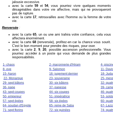
jalousie excessive.
avec la carte
59
et
54
, vous pourriez vivre quelques moments
désagréables dans votre vie affective, mais qui ne provoqueront
pas de rupture.
avec la carte
17
, retrouvailles avec l'homme ou la femme de votre
vie.
Renversée
:
avec la carte
65
, un ou une ami trahira votre confiance, cela vous
affectera énormément.
avec la carte
68
(renversée), profitez-en car la chance vous sourit.
C'est le bon moment pour prendre des risques, pour oser.
avec la carte
2
,
9
,
20
, possible ascension professionnelle. Vous
pourriez accéder à un poste qui vous demande de plus grandes
responsabilités.
1- chaos
2- maçonnerie d'Hiram
4- piscin
8- eve
9- Salomon
11- Davi
15- Aaron
16- jugement dernier
18- Juda
22- Monarque
23- souveraine
25- mes
29- sept bâtons
30- six bâtons
32- quat
36- pape
37- papesse
39- came
43- sept coupes
44- six coupes
46- quat
50- empereur
51- impératrice
53- solda
57- sept épées
58- six épées
60- quat
64- soudan d'Egypte
65- reine de Saba
67- Lazz
71- sept florins
72- six guinées
74- quat