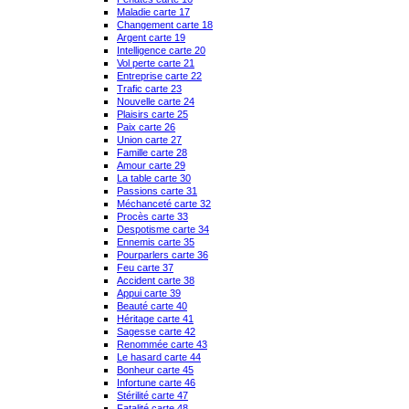
Maladie carte 17
Changement carte 18
Argent carte 19
Intelligence carte 20
Vol perte carte 21
Entreprise carte 22
Trafic carte 23
Nouvelle carte 24
Plaisirs carte 25
Paix carte 26
Union carte 27
Famille carte 28
Amour carte 29
La table carte 30
Passions carte 31
Méchanceté carte 32
Procès carte 33
Despotisme carte 34
Ennemis carte 35
Pourparlers carte 36
Feu carte 37
Accident carte 38
Appui carte 39
Beauté carte 40
Héritage carte 41
Sagesse carte 42
Renommée carte 43
Le hasard carte 44
Bonheur carte 45
Infortune carte 46
Stérilité carte 47
Fatalité carte 48