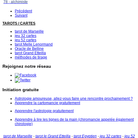
78 - alchimiste
Précédent
Suivant
TAROTS / CARTES
tarot de Marseille
jeu 32 cartes
jeu 52 cartes
tarot Melle Lenormand
Oracle de Belline
tarot Grand Etteilla
méthodes de tirage
Rejoignez notre réseau
Initiation gratuite
Astrologie amoureuse, allez-vous faire une rencontre prochainement ?
Apprendre la cartomancie gratuitement
Apprendre l'astrologie gratuitement
Apprendre à lire les lignes de la main (chiromancie appelée également
chirologie)
tarot de Marseille
-
tarot le Grand Etteilla
-
tarot Egyptien
-
jeu 32 cartes
-
jeu 52