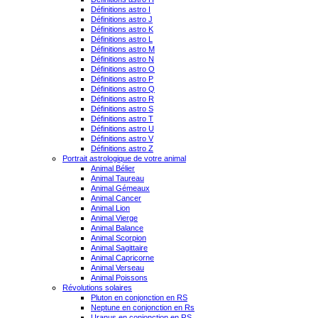
Définitions astro I
Définitions astro J
Définitions astro K
Définitions astro L
Définitions astro M
Définitions astro N
Définitions astro O
Définitions astro P
Définitions astro Q
Définitions astro R
Définitions astro S
Définitions astro T
Définitions astro U
Définitions astro V
Définitions astro Z
Portrait astrologique de votre animal
Animal Bélier
Animal Taureau
Animal Gémeaux
Animal Cancer
Animal Lion
Animal Vierge
Animal Balance
Animal Scorpion
Animal Sagittaire
Animal Capricorne
Animal Verseau
Animal Poissons
Révolutions solaires
Pluton en conjonction en RS
Neptune en conjonction en Rs
Uranus en conjonction en RS