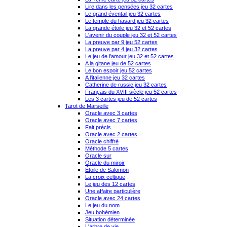
Lire dans les pensées jeu 32 cartes
Le grand éventail jeu 32 cartes
Le temple du hasard jeu 32 cartes
La grande étoile jeu 32 et 52 cartes
L'avenir du couple jeu 32 et 52 cartes
La preuve par 9 jeu 52 cartes
La preuve par 4 jeu 32 cartes
Le jeu de l'amour jeu 32 et 52 cartes
A la gitane jeu de 52 cartes
Le bon espoir jeu 52 cartes
A l'italienne jeu 32 cartes
Catherine de russie jeu 32 cartes
Français du XVIII siècle jeu 52 cartes
Les 3 cartes jeu de 52 cartes
Tarot de Marseille
Oracle avec 3 cartes
Oracle avec 7 cartes
Fait précis
Oracle avec 2 cartes
Oracle chiffré
Méthode 5 cartes
Oracle sur
Oracle du miroir
Étoile de Salomon
La croix celtique
Le jeu des 12 cartes
Une affaire particulière
Oracle avec 24 cartes
Le jeu du nom
Jeu bohémien
Situation déterminée
L'arbre de vie