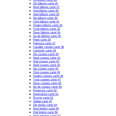
Dix bâtons carte 26
Neuf bâtons carte 27
Huit bâtons carte 28
Sept bâtons carte 29
Six bâtons carte 30
Cinq bâtons carte 31
Quatre bâtons carte 32
Trois bâtons carte 33
Deux bâtons carte 34
As de bâtons carte 35
Pape carte 36
Papesse carte 37
Cavalier romain carte 38
Camerier carte 39
Dix coupes carte 40
Neuf coupes carte 41
Huit coupes carte 42
Sept coupes carte 43
Six coupes carte 44
Cinq coupes carte 45
Quatre coupes carte 46
Trois coupes carte 47
Deux coupes carte 48
As de coupes carte 49
Empereur carte 50
Impératrice carte 51
Écuyer carte 52
Soldat carte 53
Dix épées carte 54
Neuf épées carte 55
Huit épées carte 56
Sept d'épées carte 57