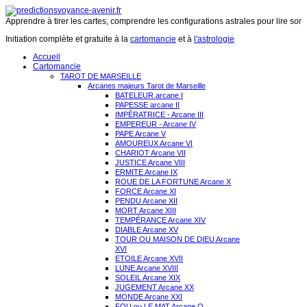
Apprendre à tirer les cartes, comprendre les configurations astrales pour lire son 
Initiation complète et gratuite à la
cartomancie
et à
l'astrologie
Accueil
Cartomancie
TAROT DE MARSEILLE
Arcanes majeurs Tarot de Marseille
BATELEUR arcane I
PAPESSE arcane II
IMPÉRATRICE - Arcane III
EMPEREUR - Arcane IV
PAPE Arcane V
AMOUREUX Arcane VI
CHARIOT Arcane VII
JUSTICE Arcane VIII
ERMITE Arcane IX
ROUE DE LA FORTUNE Arcane X
FORCE Arcane XI
PENDU Arcane XII
MORT Arcane XIII
TEMPÉRANCE Arcane XIV
DIABLE Arcane XV
TOUR OU MAISON DE DIEU Arcane
XVI
ETOILE Arcane XVII
LUNE Arcane XVIII
SOLEIL Arcane XIX
JUGEMENT Arcane XX
MONDE Arcane XXI
FOU ou LE MAT Arcane O