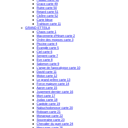
Grace carte 49
Ruine carte 50
Retard carte 51
Cloître carte 52
Carte bleue
Trahison carte 11
GRAND ETTEILA
Chaos carte 1
Maçonnerie d'Hiram carte 2
Ordre des mopses carte 3
Piscine carte 4
Évangile carte 5
Ciel carte 6
Serpent carte 7
Eve carte 8
Salomon carte 9
L'ange de l'apocalypse carte 10
David carte 11
Moise carte 12
Le grand prêtre carte 13
Force majeure carte 14
Aaron carte 15
Jugement dernier carte 16
Mort carte 17
Judas carte 18
Capitole carte 19
Nabuchodonosor carte 20
Roboam carte 21
Monarque carte 22
Souveraine carte 23
Chevalier du guet carte 24
Messager carte 25