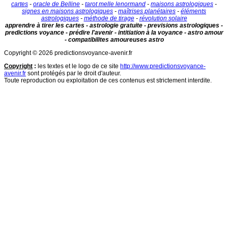
cartes
-
oracle de Belline
-
tarot melle lenormand
-
maisons astrologiques
-
signes en maisons astrologiques
-
maîtrises planétaires
-
éléments
astrologiques
-
méthode de tirage
-
révolution solaire
apprendre à tirer les cartes - astrologie gratuite - previsions astrologiques -
predictions voyance - prédire l'avenir - intitiation à la voyance - astro amour
- compatibilites amoureuses astro
Copyright © 2026 predictionsvoyance-avenir.fr
Copyright
:
les textes et le logo de ce site
http://www.predictionsvoyance-
avenir.fr
sont protégés par le droit d'auteur.
Toute reproduction ou exploitation de ces contenus est strictement interdite.