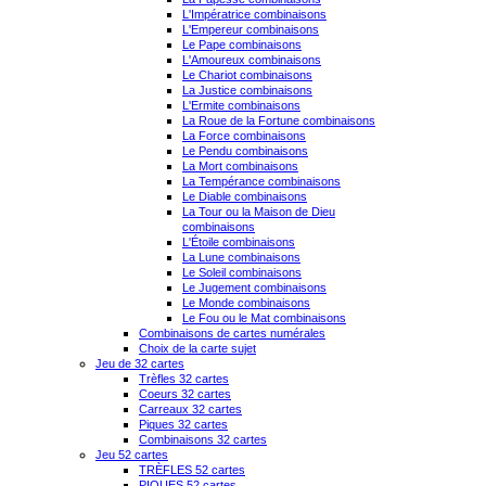
L'Impératrice combinaisons
L'Empereur combinaisons
Le Pape combinaisons
L'Amoureux combinaisons
Le Chariot combinaisons
La Justice combinaisons
L'Ermite combinaisons
La Roue de la Fortune combinaisons
La Force combinaisons
Le Pendu combinaisons
La Mort combinaisons
La Tempérance combinaisons
Le Diable combinaisons
La Tour ou la Maison de Dieu
combinaisons
L'Étoile combinaisons
La Lune combinaisons
Le Soleil combinaisons
Le Jugement combinaisons
Le Monde combinaisons
Le Fou ou le Mat combinaisons
Combinaisons de cartes numérales
Choix de la carte sujet
Jeu de 32 cartes
Trèfles 32 cartes
Coeurs 32 cartes
Carreaux 32 cartes
Piques 32 cartes
Combinaisons 32 cartes
Jeu 52 cartes
TRÈFLES 52 cartes
PIQUES 52 cartes