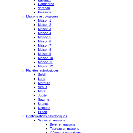
Capricorne
Verseau
Poissons
Maisons astrologiques
Maison 1
Maison 2
Maison 3
Maison 4
Maison 5
Maison 6
Maison 7
Maison 8
Maison 9
Maison 10
Maison 11
Maison 12
Planètes astrologiques
Soleil
Lune
Mercure
Vénus
Mars
Jupiter
Saturne
Uranus
Neptune
Pluton
Configurations astrologiques
Signes en maisons
Bélier en maisons
Taureau en maisons
Gémeaux en maisons