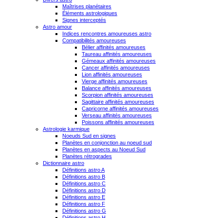
Maîtrises planétaires
Éléments astrologiques
Signes interceptés
Astro amour
Indices rencontres amoureuses astro
Compatibilités amoureuses
Bélier affinités amoureuses
Taureau affinités amoureuses
Gémeaux affinités amoureuses
Cancer affinités amoureuses
Lion affinités amoureuses
Vierge affinités amoureuses
Balance affinités amoureuses
Scorpion affinités amoureuses
Sagittaire affinités amoureuses
Capricorne affinités amoureuses
Verseau affinités amoureuses
Poissons affinités amoureuses
Astrologie karmique
Noeuds Sud en signes
Planètes en conjonction au noeud sud
Planètes en aspects au Noeud Sud
Planètes rétrogrades
Dictionnaire astro
Définitions astro A
Définitions astro B
Définitions astro C
Définitions astro D
Définitions astro E
Définitions astro F
Définitions astro G
Définitions astro H