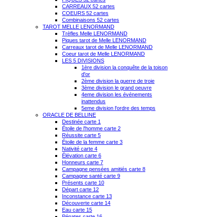
CARREAUX 52 cartes
COEURS 52 cartes
Combinaisons 52 cartes
TAROT MELLE LENORMAND
Trèfles Melle LENORMAND
Piques tarot de Melle LENORMAND
Carreaux tarot de Melle LENORMAND
Coeur tarot de Melle LENORMAND
LES 5 DIVISIONS
1ère division la conquête de la toison
d'or
2ème division la guerre de troie
3ème division le grand oeuvre
4eme division les événements
inattendus
5eme division l'ordre des temps
ORACLE DE BELLINE
Destinée carte 1
Étoile de l'homme carte 2
Réussite carte 5
Étoile de la femme carte 3
Nativité carte 4
Élévation carte 6
Honneurs carte 7
Campagne pensées amitiés carte 8
Campagne santé carte 9
Présents carte 10
Départ carte 12
Inconstance carte 13
Découverte carte 14
Eau carte 15
Pénates carte 16