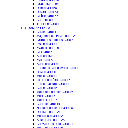
Grace carte 49
Ruine carte 50
Retard carte 51
Cloître carte 52
Carte bleue
Trahison carte 11
GRAND ETTEILA
Chaos carte 1
Maçonnerie d'Hiram carte 2
Ordre des mopses carte 3
Piscine carte 4
Évangile carte 5
Ciel carte 6
Serpent carte 7
Eve carte 8
Salomon carte 9
L'ange de l'apocalypse carte 10
David carte 11
Moise carte 12
Le grand prêtre carte 13
Force majeure carte 14
Aaron carte 15
Jugement dernier carte 16
Mort carte 17
Judas carte 18
Capitole carte 19
Nabuchodonosor carte 20
Roboam carte 21
Monarque carte 22
Souveraine carte 23
Chevalier du guet carte 24
Messager carte 25