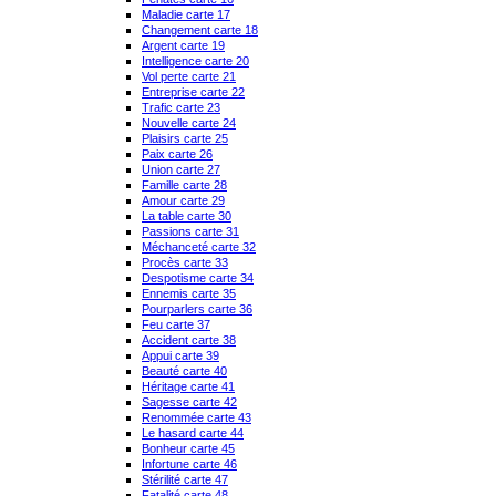
Maladie carte 17
Changement carte 18
Argent carte 19
Intelligence carte 20
Vol perte carte 21
Entreprise carte 22
Trafic carte 23
Nouvelle carte 24
Plaisirs carte 25
Paix carte 26
Union carte 27
Famille carte 28
Amour carte 29
La table carte 30
Passions carte 31
Méchanceté carte 32
Procès carte 33
Despotisme carte 34
Ennemis carte 35
Pourparlers carte 36
Feu carte 37
Accident carte 38
Appui carte 39
Beauté carte 40
Héritage carte 41
Sagesse carte 42
Renommée carte 43
Le hasard carte 44
Bonheur carte 45
Infortune carte 46
Stérilité carte 47
Fatalité carte 48