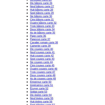
Dix bâtons carte 26
Neuf bâtons carte 27
Huit bâtons carte 28
Sept bâtons carte 29
Six bâtons carte 30
Cinq bâtons carte 31
Quatre bâtons carte 32
Trois bâtons carte 33
Deux bâtons carte 34
As de bâtons carte 35
Pape carte 36
Papesse carte 37
Cavalier romain carte 38
Camerier carte 39
Dix coupes carte 40
Neuf coupes carte 41
Huit coupes carte 42
Sept coupes carte 43
Six coupes carte 44
Cinq coupes carte 45
Quatre coupes carte 46
Trois coupes carte 47
Deux coupes carte 48
As de coupes carte 49
Empereur carte 50
Impératrice carte 51
Écuyer carte 52
Soldat carte 53
Dix épées carte 54
Neuf épées carte 55
Huit épées carte 56
Sept d'épées carte 57