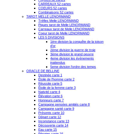
CARREAUX 52 cartes
COEURS 52 cartes
Combinaisons 52 cartes
TAROT MELLE LENORMAND
Trèfles Melle LENORMAND
Piques tarot de Melle LENORMAND
Carreaux tarot de Melle LENORMAND
Coeur tarot de Melle LENORMAND
LES 5 DIVISIONS
1ère division la conquête de la toison
d'or
2ème division la guerre de troie
3ème division le grand oeuvre
4eme division les événements
inattendus
5eme division l'ordre des temps
ORACLE DE BELLINE
Destinée carte 1
Étoile de l'homme carte 2
Réussite carte 5
Étoile de la femme carte 3
Nativité carte 4
Élévation carte 6
Honneurs carte 7
Campagne pensées amitiés carte 8
Campagne santé carte 9
Présents carte 10
Départ carte 12
Inconstance carte 13
Découverte carte 14
Eau carte 15
Pénates carte 16