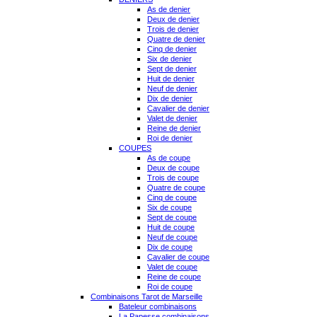
As de denier
Deux de denier
Trois de denier
Quatre de denier
Cinq de denier
Six de denier
Sept de denier
Huit de denier
Neuf de denier
Dix de denier
Cavalier de denier
Valet de denier
Reine de denier
Roi de denier
COUPES
As de coupe
Deux de coupe
Trois de coupe
Quatre de coupe
Cinq de coupe
Six de coupe
Sept de coupe
Huit de coupe
Neuf de coupe
Dix de coupe
Cavalier de coupe
Valet de coupe
Reine de coupe
Roi de coupe
Combinaisons Tarot de Marseille
Bateleur combinaisons
La Papesse combinaisons