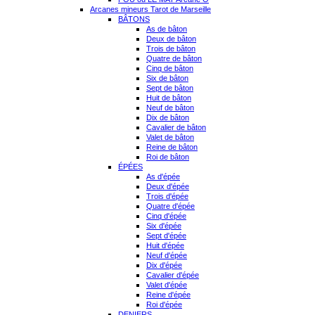
Arcanes mineurs Tarot de Marseille
BÂTONS
As de bâton
Deux de bâton
Trois de bâton
Quatre de bâton
Cinq de bâton
Six de bâton
Sept de bâton
Huit de bâton
Neuf de bâton
Dix de bâton
Cavalier de bâton
Valet de bâton
Reine de bâton
Roi de bâton
ÉPÉES
As d'épée
Deux d'épée
Trois d'épée
Quatre d'épée
Cinq d'épée
Six d'épée
Sept d'épée
Huit d'épée
Neuf d'épée
Dix d'épée
Cavalier d'épée
Valet d'épée
Reine d'épée
Roi d'épée
DENIERS