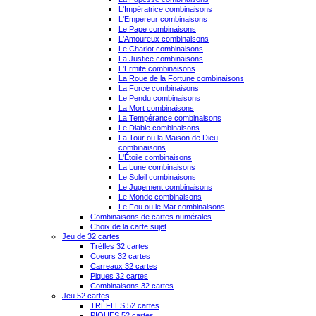
L'Impératrice combinaisons
L'Empereur combinaisons
Le Pape combinaisons
L'Amoureux combinaisons
Le Chariot combinaisons
La Justice combinaisons
L'Ermite combinaisons
La Roue de la Fortune combinaisons
La Force combinaisons
Le Pendu combinaisons
La Mort combinaisons
La Tempérance combinaisons
Le Diable combinaisons
La Tour ou la Maison de Dieu
combinaisons
L'Étoile combinaisons
La Lune combinaisons
Le Soleil combinaisons
Le Jugement combinaisons
Le Monde combinaisons
Le Fou ou le Mat combinaisons
Combinaisons de cartes numérales
Choix de la carte sujet
Jeu de 32 cartes
Trèfles 32 cartes
Coeurs 32 cartes
Carreaux 32 cartes
Piques 32 cartes
Combinaisons 32 cartes
Jeu 52 cartes
TRÈFLES 52 cartes
PIQUES 52 cartes