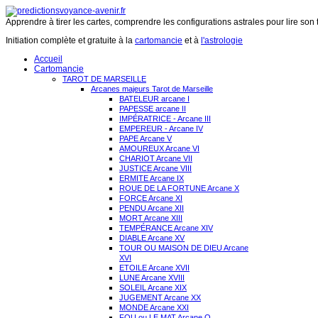
Apprendre à tirer les cartes, comprendre les configurations astrales pour lire son 
Initiation complète et gratuite à la
cartomancie
et à
l'astrologie
Accueil
Cartomancie
TAROT DE MARSEILLE
Arcanes majeurs Tarot de Marseille
BATELEUR arcane I
PAPESSE arcane II
IMPÉRATRICE - Arcane III
EMPEREUR - Arcane IV
PAPE Arcane V
AMOUREUX Arcane VI
CHARIOT Arcane VII
JUSTICE Arcane VIII
ERMITE Arcane IX
ROUE DE LA FORTUNE Arcane X
FORCE Arcane XI
PENDU Arcane XII
MORT Arcane XIII
TEMPÉRANCE Arcane XIV
DIABLE Arcane XV
TOUR OU MAISON DE DIEU Arcane
XVI
ETOILE Arcane XVII
LUNE Arcane XVIII
SOLEIL Arcane XIX
JUGEMENT Arcane XX
MONDE Arcane XXI
FOU ou LE MAT Arcane O