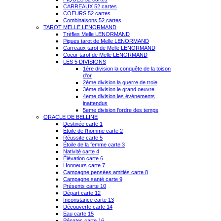
CARREAUX 52 cartes
COEURS 52 cartes
Combinaisons 52 cartes
TAROT MELLE LENORMAND
Trèfles Melle LENORMAND
Piques tarot de Melle LENORMAND
Carreaux tarot de Melle LENORMAND
Coeur tarot de Melle LENORMAND
LES 5 DIVISIONS
1ère division la conquête de la toison
d'or
2ème division la guerre de troie
3ème division le grand oeuvre
4eme division les événements
inattendus
5eme division l'ordre des temps
ORACLE DE BELLINE
Destinée carte 1
Étoile de l'homme carte 2
Réussite carte 5
Étoile de la femme carte 3
Nativité carte 4
Élévation carte 6
Honneurs carte 7
Campagne pensées amitiés carte 8
Campagne santé carte 9
Présents carte 10
Départ carte 12
Inconstance carte 13
Découverte carte 14
Eau carte 15
Pénates carte 16