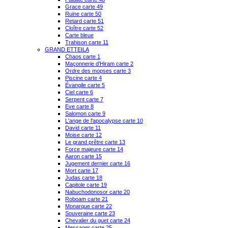
Grace carte 49
Ruine carte 50
Retard carte 51
Cloître carte 52
Carte bleue
Trahison carte 11
GRAND ETTEILA
Chaos carte 1
Maçonnerie d'Hiram carte 2
Ordre des mopses carte 3
Piscine carte 4
Évangile carte 5
Ciel carte 6
Serpent carte 7
Eve carte 8
Salomon carte 9
L'ange de l'apocalypse carte 10
David carte 11
Moise carte 12
Le grand prêtre carte 13
Force majeure carte 14
Aaron carte 15
Jugement dernier carte 16
Mort carte 17
Judas carte 18
Capitole carte 19
Nabuchodonosor carte 20
Roboam carte 21
Monarque carte 22
Souveraine carte 23
Chevalier du guet carte 24
Messager carte 25