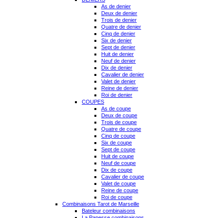
As de denier
Deux de denier
Trois de denier
Quatre de denier
Cinq de denier
Six de denier
Sept de denier
Huit de denier
Neuf de denier
Dix de denier
Cavalier de denier
Valet de denier
Reine de denier
Roi de denier
COUPES
As de coupe
Deux de coupe
Trois de coupe
Quatre de coupe
Cinq de coupe
Six de coupe
Sept de coupe
Huit de coupe
Neuf de coupe
Dix de coupe
Cavalier de coupe
Valet de coupe
Reine de coupe
Roi de coupe
Combinaisons Tarot de Marseille
Bateleur combinaisons
La Papesse combinaisons