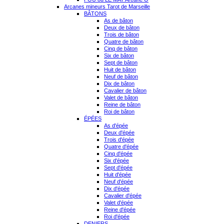
Arcanes mineurs Tarot de Marseille
BÂTONS
As de bâton
Deux de bâton
Trois de bâton
Quatre de bâton
Cinq de bâton
Six de bâton
Sept de bâton
Huit de bâton
Neuf de bâton
Dix de bâton
Cavalier de bâton
Valet de bâton
Reine de bâton
Roi de bâton
ÉPÉES
As d'épée
Deux d'épée
Trois d'épée
Quatre d'épée
Cinq d'épée
Six d'épée
Sept d'épée
Huit d'épée
Neuf d'épée
Dix d'épée
Cavalier d'épée
Valet d'épée
Reine d'épée
Roi d'épée
DENIERS