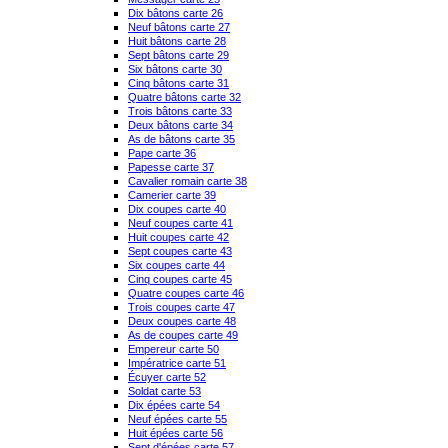
Dix bâtons carte 26
Neuf bâtons carte 27
Huit bâtons carte 28
Sept bâtons carte 29
Six bâtons carte 30
Cinq bâtons carte 31
Quatre bâtons carte 32
Trois bâtons carte 33
Deux bâtons carte 34
As de bâtons carte 35
Pape carte 36
Papesse carte 37
Cavalier romain carte 38
Camerier carte 39
Dix coupes carte 40
Neuf coupes carte 41
Huit coupes carte 42
Sept coupes carte 43
Six coupes carte 44
Cinq coupes carte 45
Quatre coupes carte 46
Trois coupes carte 47
Deux coupes carte 48
As de coupes carte 49
Empereur carte 50
Impératrice carte 51
Écuyer carte 52
Soldat carte 53
Dix épées carte 54
Neuf épées carte 55
Huit épées carte 56
Sept d'épées carte 57