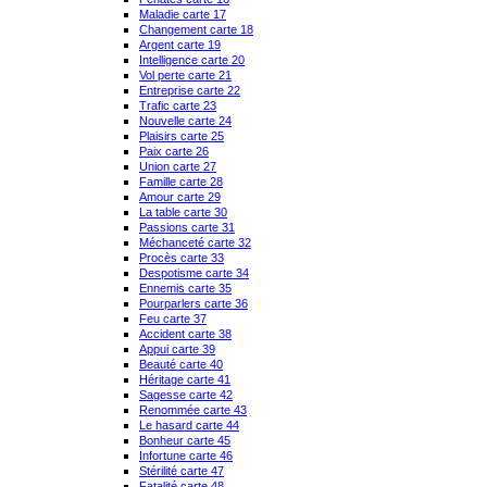
Maladie carte 17
Changement carte 18
Argent carte 19
Intelligence carte 20
Vol perte carte 21
Entreprise carte 22
Trafic carte 23
Nouvelle carte 24
Plaisirs carte 25
Paix carte 26
Union carte 27
Famille carte 28
Amour carte 29
La table carte 30
Passions carte 31
Méchanceté carte 32
Procès carte 33
Despotisme carte 34
Ennemis carte 35
Pourparlers carte 36
Feu carte 37
Accident carte 38
Appui carte 39
Beauté carte 40
Héritage carte 41
Sagesse carte 42
Renommée carte 43
Le hasard carte 44
Bonheur carte 45
Infortune carte 46
Stérilité carte 47
Fatalité carte 48