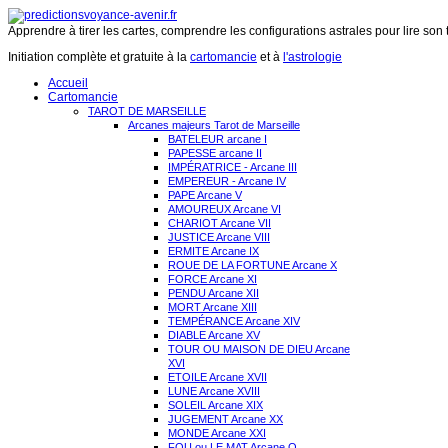
Apprendre à tirer les cartes, comprendre les configurations astrales pour lire son 
Initiation complète et gratuite à la
cartomancie
et à
l'astrologie
Accueil
Cartomancie
TAROT DE MARSEILLE
Arcanes majeurs Tarot de Marseille
BATELEUR arcane I
PAPESSE arcane II
IMPÉRATRICE - Arcane III
EMPEREUR - Arcane IV
PAPE Arcane V
AMOUREUX Arcane VI
CHARIOT Arcane VII
JUSTICE Arcane VIII
ERMITE Arcane IX
ROUE DE LA FORTUNE Arcane X
FORCE Arcane XI
PENDU Arcane XII
MORT Arcane XIII
TEMPÉRANCE Arcane XIV
DIABLE Arcane XV
TOUR OU MAISON DE DIEU Arcane
XVI
ETOILE Arcane XVII
LUNE Arcane XVIII
SOLEIL Arcane XIX
JUGEMENT Arcane XX
MONDE Arcane XXI
FOU ou LE MAT Arcane O