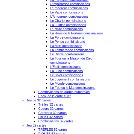
L'Impératrice combinaisons
L'Empereur combinaisons
Le Pape combinaisons
L'Amoureux combinaisons
Le Chariot combinaisons
La Justice combinaisons
L'Ermite combinaisons
La Roue de la Fortune combinaisons
La Force combinaisons
Le Pendu combinaisons
La Mort combinaisons
La Tempérance combinaisons
Le Diable combinaisons
La Tour ou la Maison de Dieu
combinaisons
L'Étoile combinaisons
La Lune combinaisons
Le Soleil combinaisons
Le Jugement combinaisons
Le Monde combinaisons
Le Fou ou le Mat combinaisons
Combinaisons de cartes numérales
Choix de la carte sujet
Jeu de 32 cartes
Trèfles 32 cartes
Coeurs 32 cartes
Carreaux 32 cartes
Piques 32 cartes
Combinaisons 32 cartes
Jeu 52 cartes
TRÈFLES 52 cartes
PIQUES 52 cartes