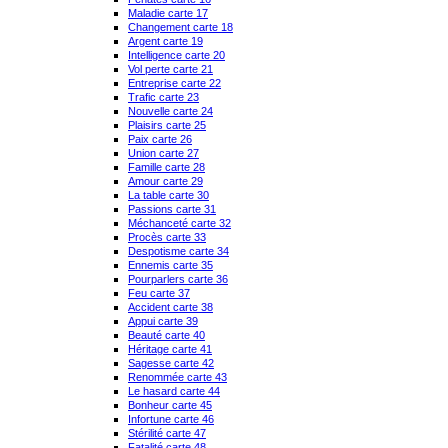
Maladie carte 17
Changement carte 18
Argent carte 19
Intelligence carte 20
Vol perte carte 21
Entreprise carte 22
Trafic carte 23
Nouvelle carte 24
Plaisirs carte 25
Paix carte 26
Union carte 27
Famille carte 28
Amour carte 29
La table carte 30
Passions carte 31
Méchanceté carte 32
Procès carte 33
Despotisme carte 34
Ennemis carte 35
Pourparlers carte 36
Feu carte 37
Accident carte 38
Appui carte 39
Beauté carte 40
Héritage carte 41
Sagesse carte 42
Renommée carte 43
Le hasard carte 44
Bonheur carte 45
Infortune carte 46
Stérilité carte 47
Fatalité carte 48