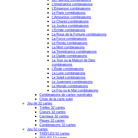
L'Impératrice combinaisons
L'Empereur combinaisons
Le Pape combinaisons
L'Amoureux combinaisons
Le Chariot combinaisons
La Justice combinaisons
L'Ermite combinaisons
La Roue de la Fortune combinaisons
La Force combinaisons
Le Pendu combinaisons
La Mort combinaisons
La Tempérance combinaisons
Le Diable combinaisons
La Tour ou la Maison de Dieu
combinaisons
L'Étoile combinaisons
La Lune combinaisons
Le Soleil combinaisons
Le Jugement combinaisons
Le Monde combinaisons
Le Fou ou le Mat combinaisons
Combinaisons de cartes numérales
Choix de la carte sujet
Jeu de 32 cartes
Trèfles 32 cartes
Coeurs 32 cartes
Carreaux 32 cartes
Piques 32 cartes
Combinaisons 32 cartes
Jeu 52 cartes
TRÈFLES 52 cartes
PIQUES 52 cartes