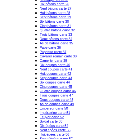
Dix bâtons carte 26
Neuf bâtons carte 27
Huit bâtons carte 28
Sept bâtons carte 29
Six bâtons carte 30
Cinq bâtons carte 31
Quatre bâtons carte 32
Trois bâtons carte 33
Deux bâtons carte 34
As de bâtons carte 35
Pape carte 36
Papesse carte 37
Cavalier romain carte 38
Camerier carte 39
Dix coupes carte 40
Neuf coupes carte 41
Huit coupes carte 42
Sept coupes carte 43
Six coupes carte 44
Cinq coupes carte 45
Quatre coupes carte 46
Trois coupes carte 47
Deux coupes carte 48
As de coupes carte 49
Empereur carte 50
Impératrice carte 51
Écuyer carte 52
Soldat carte 53
Dix épées carte 54
Neuf épées carte 55
Huit épées carte 56
Sept d'épées carte 57