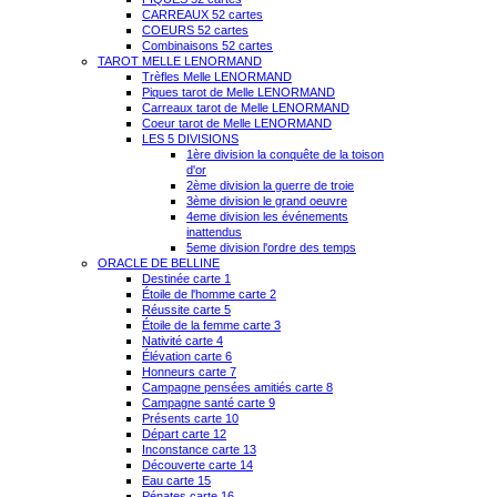
CARREAUX 52 cartes
COEURS 52 cartes
Combinaisons 52 cartes
TAROT MELLE LENORMAND
Trèfles Melle LENORMAND
Piques tarot de Melle LENORMAND
Carreaux tarot de Melle LENORMAND
Coeur tarot de Melle LENORMAND
LES 5 DIVISIONS
1ère division la conquête de la toison
d'or
2ème division la guerre de troie
3ème division le grand oeuvre
4eme division les événements
inattendus
5eme division l'ordre des temps
ORACLE DE BELLINE
Destinée carte 1
Étoile de l'homme carte 2
Réussite carte 5
Étoile de la femme carte 3
Nativité carte 4
Élévation carte 6
Honneurs carte 7
Campagne pensées amitiés carte 8
Campagne santé carte 9
Présents carte 10
Départ carte 12
Inconstance carte 13
Découverte carte 14
Eau carte 15
Pénates carte 16