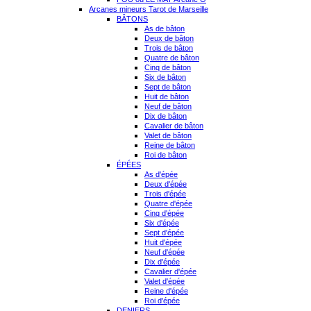
Arcanes mineurs Tarot de Marseille
BÂTONS
As de bâton
Deux de bâton
Trois de bâton
Quatre de bâton
Cinq de bâton
Six de bâton
Sept de bâton
Huit de bâton
Neuf de bâton
Dix de bâton
Cavalier de bâton
Valet de bâton
Reine de bâton
Roi de bâton
ÉPÉES
As d'épée
Deux d'épée
Trois d'épée
Quatre d'épée
Cinq d'épée
Six d'épée
Sept d'épée
Huit d'épée
Neuf d'épée
Dix d'épée
Cavalier d'épée
Valet d'épée
Reine d'épée
Roi d'épée
DENIERS