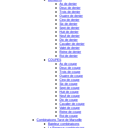
As de denier
Deux de denier
Trois de denier
Quatre de denier
Cinq de denier
Six de denier
Sept de denier
Huit de denier
Neuf de denier
Dix de denier
Cavalier de denier
Valet de denier
Reine de denier
Roi de denier
COUPES
As de coupe
Deux de coupe
Trois de coupe
Quatre de coupe
Cinq de coupe
Six de coupe
Sept de coupe
Huit de coupe
Neuf de coupe
Dix de coupe
Cavalier de coupe
Valet de coupe
Reine de coupe
Roi de coupe
Combinaisons Tarot de Marseille
Bateleur combinaisons
La Papesse combinaisons