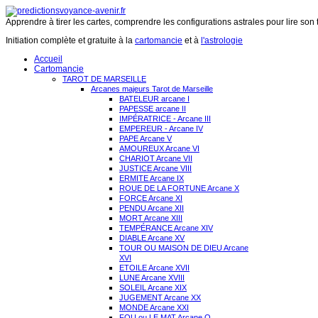
Apprendre à tirer les cartes, comprendre les configurations astrales pour lire son 
Initiation complète et gratuite à la
cartomancie
et à
l'astrologie
Accueil
Cartomancie
TAROT DE MARSEILLE
Arcanes majeurs Tarot de Marseille
BATELEUR arcane I
PAPESSE arcane II
IMPÉRATRICE - Arcane III
EMPEREUR - Arcane IV
PAPE Arcane V
AMOUREUX Arcane VI
CHARIOT Arcane VII
JUSTICE Arcane VIII
ERMITE Arcane IX
ROUE DE LA FORTUNE Arcane X
FORCE Arcane XI
PENDU Arcane XII
MORT Arcane XIII
TEMPÉRANCE Arcane XIV
DIABLE Arcane XV
TOUR OU MAISON DE DIEU Arcane
XVI
ETOILE Arcane XVII
LUNE Arcane XVIII
SOLEIL Arcane XIX
JUGEMENT Arcane XX
MONDE Arcane XXI
FOU ou LE MAT Arcane O