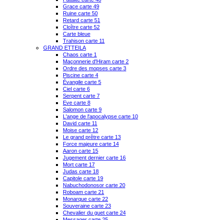
Grace carte 49
Ruine carte 50
Retard carte 51
Cloître carte 52
Carte bleue
Trahison carte 11
GRAND ETTEILA
Chaos carte 1
Maçonnerie d'Hiram carte 2
Ordre des mopses carte 3
Piscine carte 4
Évangile carte 5
Ciel carte 6
Serpent carte 7
Eve carte 8
Salomon carte 9
L'ange de l'apocalypse carte 10
David carte 11
Moise carte 12
Le grand prêtre carte 13
Force majeure carte 14
Aaron carte 15
Jugement dernier carte 16
Mort carte 17
Judas carte 18
Capitole carte 19
Nabuchodonosor carte 20
Roboam carte 21
Monarque carte 22
Souveraine carte 23
Chevalier du guet carte 24
Messager carte 25