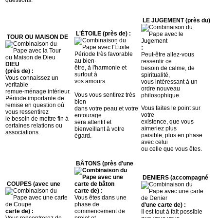
LE JUGEMENT (près du)
L'ÉTOILE (près de) :
TOUR OU MAISON DE
:
Période très favorable
Peut-être allez-vous
au bien-
ressentir ce
DIEU
être, à l'harmonie et
besoin de calme, de
(près de) :
surtout à
spiritualité,
Vous connaissez un
vos amours.
vous intéressant à un
véritable
ordre nouveau
remue-ménage intérieur.
Vous vous sentirez très
philosophique.
Période importante de
bien
remise en question où
Vous faites le point sur
dans votre peau et votre
vous ressentirez
votre
entourage
le besoin de mettre fin à
existence, que vous
sera attentif et
certaines relations ou
aimeriez plus
bienveillant à votre
associations.
paisible, plus en phase
égard.
avec celui
ou celle que vous êtes.
BÂTONS (près d'une
DENIERS (accompagné
COUPES (avec une
carte de) :
Vous êtes dans une
phase de
d'une carte de) :
carte de) :
commencement de
Il est tout à fait possible
Vous rencontrerez de
projet et