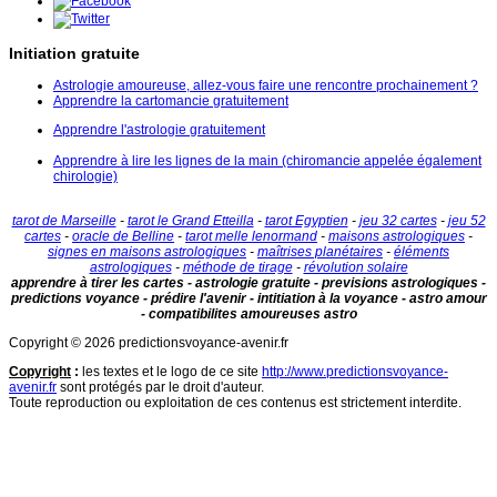
Initiation gratuite
Astrologie amoureuse, allez-vous faire une rencontre prochainement ?
Apprendre la cartomancie gratuitement
Apprendre l'astrologie gratuitement
Apprendre à lire les lignes de la main (chiromancie appelée également
chirologie)
tarot de Marseille
-
tarot le Grand Etteilla
-
tarot Egyptien
-
jeu 32 cartes
-
jeu 52
cartes
-
oracle de Belline
-
tarot melle lenormand
-
maisons astrologiques
-
signes en maisons astrologiques
-
maîtrises planétaires
-
éléments
astrologiques
-
méthode de tirage
-
révolution solaire
apprendre à tirer les cartes - astrologie gratuite - previsions astrologiques -
predictions voyance - prédire l'avenir - intitiation à la voyance - astro amour
- compatibilites amoureuses astro
Copyright © 2026 predictionsvoyance-avenir.fr
Copyright
:
les textes et le logo de ce site
http://www.predictionsvoyance-
avenir.fr
sont protégés par le droit d'auteur.
Toute reproduction ou exploitation de ces contenus est strictement interdite.