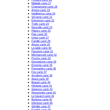
Maladie carte 17
Changement carte 18
Argent carte 19
Intelligence carte 20
Vol perte carte 21
Entreprise carte 22
Trafic carte 23
Nouvelle carte 24
Plaisirs carte 25
Paix carte 26
Union carte 27
Famille carte 28
Amour carte 29
La table carte 30
Passions carte 31
Méchanceté carte 32
Procès carte 33
Despotisme carte 34
Ennemis carte 35
Pourparlers carte 36
Feu carte 37
Accident carte 38
Appui carte 39
Beauté carte 40
Héritage carte 41
Sagesse carte 42
Renommée carte 43
Le hasard carte 44
Bonheur carte 45
Infortune carte 46
Stérilité carte 47
Fatalité carte 48