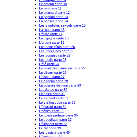
Le bateau carte 10
Le lion carte 11
Le poignard carte 12
Le papillon carte 13
La pensée carte 14
Les symboles sexuels carte 15
La route carte 16
L'étoile carte 17
La cigogne carte 18
L'argent carte 19
Les deux flûtes carte 20
Les trois lunes carte 21
Les bougies carte 22
Les outils carte 23
L'été carte 24
Le point d'exclamation carte 25
Le désert carte 26
L'oiseau carte 27
Le cadeau carte 28
La poignée de main carte 29
la balance carte 30
Le chien carte 31
Le serpent carte 32
Le stéthoscope carte 33
L'écureuil carte 34
L'hôpital carte 35
Le coeur partagé carte 36
Le coquillage carte 37
L'éléphant carte 38
Le rat carte 39
Les papiers carte 40
L'hiver carte 41