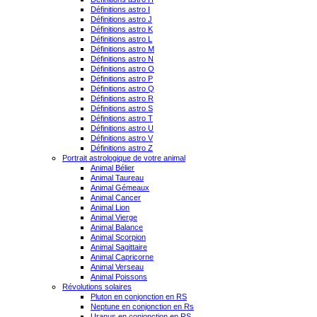
Définitions astro I
Définitions astro J
Définitions astro K
Définitions astro L
Définitions astro M
Définitions astro N
Définitions astro O
Définitions astro P
Définitions astro Q
Définitions astro R
Définitions astro S
Définitions astro T
Définitions astro U
Définitions astro V
Définitions astro Z
Portrait astrologique de votre animal
Animal Bélier
Animal Taureau
Animal Gémeaux
Animal Cancer
Animal Lion
Animal Vierge
Animal Balance
Animal Scorpion
Animal Sagittaire
Animal Capricorne
Animal Verseau
Animal Poissons
Révolutions solaires
Pluton en conjonction en RS
Neptune en conjonction en Rs
Uranus en conjonction en RS