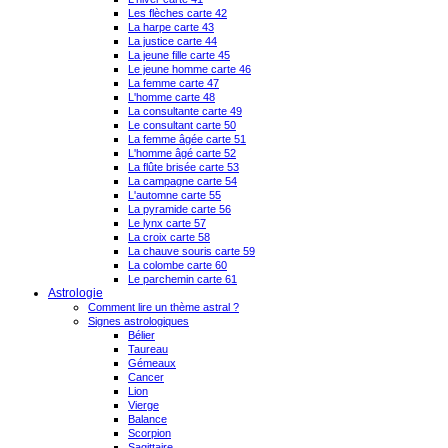
Les flèches carte 42
La harpe carte 43
La justice carte 44
La jeune fille carte 45
Le jeune homme carte 46
La femme carte 47
L'homme carte 48
La consultante carte 49
Le consultant carte 50
La femme âgée carte 51
L'homme âgé carte 52
La flûte brisée carte 53
La campagne carte 54
L'automne carte 55
La pyramide carte 56
Le lynx carte 57
La croix carte 58
La chauve souris carte 59
La colombe carte 60
Le parchemin carte 61
Astrologie
Comment lire un thème astral ?
Signes astrologiques
Bélier
Taureau
Gémeaux
Cancer
Lion
Vierge
Balance
Scorpion
Sagittaire