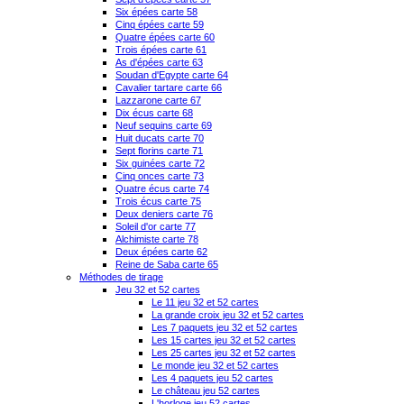
Six épées carte 58
Cinq épées carte 59
Quatre épées carte 60
Trois épées carte 61
As d'épées carte 63
Soudan d'Egypte carte 64
Cavalier tartare carte 66
Lazzarone carte 67
Dix écus carte 68
Neuf sequins carte 69
Huit ducats carte 70
Sept florins carte 71
Six guinées carte 72
Cinq onces carte 73
Quatre écus carte 74
Trois écus carte 75
Deux deniers carte 76
Soleil d'or carte 77
Alchimiste carte 78
Deux épées carte 62
Reine de Saba carte 65
Méthodes de tirage
Jeu 32 et 52 cartes
Le 11 jeu 32 et 52 cartes
La grande croix jeu 32 et 52 cartes
Les 7 paquets jeu 32 et 52 cartes
Les 15 cartes jeu 32 et 52 cartes
Les 25 cartes jeu 32 et 52 cartes
Le monde jeu 32 et 52 cartes
Les 4 paquets jeu 52 cartes
Le château jeu 52 cartes
L'horloge jeu 52 cartes