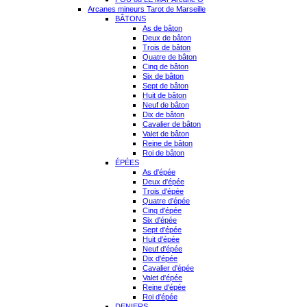
Arcanes mineurs Tarot de Marseille
BÂTONS
As de bâton
Deux de bâton
Trois de bâton
Quatre de bâton
Cinq de bâton
Six de bâton
Sept de bâton
Huit de bâton
Neuf de bâton
Dix de bâton
Cavalier de bâton
Valet de bâton
Reine de bâton
Roi de bâton
ÉPÉES
As d'épée
Deux d'épée
Trois d'épée
Quatre d'épée
Cinq d'épée
Six d'épée
Sept d'épée
Huit d'épée
Neuf d'épée
Dix d'épée
Cavalier d'épée
Valet d'épée
Reine d'épée
Roi d'épée
DENIERS