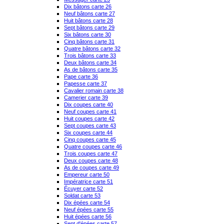
Dix bâtons carte 26
Neuf bâtons carte 27
Huit bâtons carte 28
Sept bâtons carte 29
Six bâtons carte 30
Cinq bâtons carte 31
Quatre bâtons carte 32
Trois bâtons carte 33
Deux bâtons carte 34
As de bâtons carte 35
Pape carte 36
Papesse carte 37
Cavalier romain carte 38
Camerier carte 39
Dix coupes carte 40
Neuf coupes carte 41
Huit coupes carte 42
Sept coupes carte 43
Six coupes carte 44
Cinq coupes carte 45
Quatre coupes carte 46
Trois coupes carte 47
Deux coupes carte 48
As de coupes carte 49
Empereur carte 50
Impératrice carte 51
Écuyer carte 52
Soldat carte 53
Dix épées carte 54
Neuf épées carte 55
Huit épées carte 56
Sept d'épées carte 57