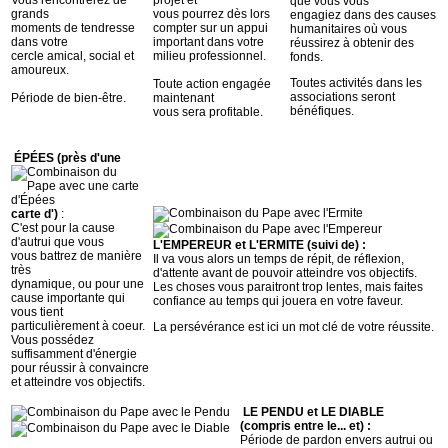
que vous vous
grands
vous pourrez dès lors
engagiez dans des causes
moments de tendresse
compter sur un appui
humanitaires où vous
dans votre
important dans votre
réussirez à obtenir des
cercle amical, social et
milieu professionnel.
fonds.
amoureux.
Toutes activités dans les
Toute action engagée
associations seront
Période de bien-être.
maintenant
bénéfiques.
vous sera profitable.
ÉPÉES (près d'une
carte d')
:
C'est pour la cause
d'autrui que vous
L'EMPEREUR et L'ERMITE (suivi de) :
vous battrez de manière
Il va vous alors un temps de répit, de réflexion,
très
d'attente avant de pouvoir atteindre vos objectifs.
dynamique, ou pour une
Les choses vous paraitront trop lentes, mais faites
cause importante qui
confiance au temps qui jouera en votre faveur.
vous tient
particulièrement à coeur.
La persévérance est ici un mot clé de votre réussite.
Vous possédez
suffisamment d'énergie
pour réussir à convaincre
et atteindre vos objectifs.
LE PENDU et LE DIABLE
(compris entre le... et) :
Période de pardon envers autrui ou