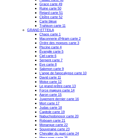
Grace carte 49
Ruine carte 50
Retard carte 51
Cloître carte 52
Carte bleue
Trahison carte 11
GRAND ETTEILA
Chaos carte 1
Maçonnerie d'Hiram carte 2
Ordre des mopses carte 3
Piscine carte 4
Évangile carte 5
Ciel carte 6
Serpent carte 7
Eve carte 8
Salomon carte 9
L'ange de l'apocalypse carte 10
David carte 11
Moise carte 12
Le grand prêtre carte 13
Force majeure carte 14
Aaron carte 15
Jugement dernier carte 16
Mort carte 17
Judas carte 18
Capitole carte 19
Nabuchodonosor carte 20
Roboam carte 21
Monarque carte 22
Souveraine carte 23
Chevalier du guet carte 24
Messager carte 25