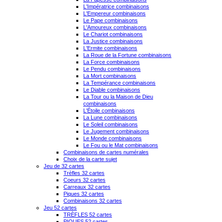
L'Impératrice combinaisons
L'Empereur combinaisons
Le Pape combinaisons
L'Amoureux combinaisons
Le Chariot combinaisons
La Justice combinaisons
L'Ermite combinaisons
La Roue de la Fortune combinaisons
La Force combinaisons
Le Pendu combinaisons
La Mort combinaisons
La Tempérance combinaisons
Le Diable combinaisons
La Tour ou la Maison de Dieu
combinaisons
L'Étoile combinaisons
La Lune combinaisons
Le Soleil combinaisons
Le Jugement combinaisons
Le Monde combinaisons
Le Fou ou le Mat combinaisons
Combinaisons de cartes numérales
Choix de la carte sujet
Jeu de 32 cartes
Trèfles 32 cartes
Coeurs 32 cartes
Carreaux 32 cartes
Piques 32 cartes
Combinaisons 32 cartes
Jeu 52 cartes
TRÈFLES 52 cartes
PIQUES 52 cartes