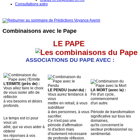
Consultations astro
Combinaisons avec le Pape
LE PAPE
ASSOCIATIONS DU PAPE AVEC :
L'ERMITE (près de) :
Vous allez faire le choix
LE PENDU (suivi du) :
LA MORT (avec la) :
de vous isoler afin de
Vous aurez tendance à
Fin d'un cycle,
réfléchir
vous
commencement
à vos besoins et désirs
mettre en retrait, à vous
d'un autre.
profonds.
substituer
à des personnes, à vous
Période de transformation
sacrifier.
significative sur tous les
Le temps est ici pour
Ce n'est pas une
domaines,
vous un
période d'affirmation
qu'ils concernent le
allié, qui va vous aider à
ni d'action mais
secteur professionnel ou
obtenir
d'isolement nécessaire
sentimental.
les réponses à vos
de profonde réflexion.
questions.