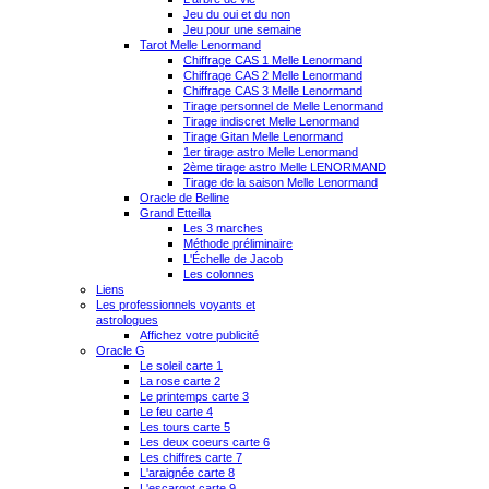
Jeu du oui et du non
Jeu pour une semaine
Tarot Melle Lenormand
Chiffrage CAS 1 Melle Lenormand
Chiffrage CAS 2 Melle Lenormand
Chiffrage CAS 3 Melle Lenormand
Tirage personnel de Melle Lenormand
Tirage indiscret Melle Lenormand
Tirage Gitan Melle Lenormand
1er tirage astro Melle Lenormand
2ème tirage astro Melle LENORMAND
Tirage de la saison Melle Lenormand
Oracle de Belline
Grand Etteilla
Les 3 marches
Méthode préliminaire
L'Échelle de Jacob
Les colonnes
Liens
Les professionnels voyants et
astrologues
Affichez votre publicité
Oracle G
Le soleil carte 1
La rose carte 2
Le printemps carte 3
Le feu carte 4
Les tours carte 5
Les deux coeurs carte 6
Les chiffres carte 7
L'araignée carte 8
L'escargot carte 9