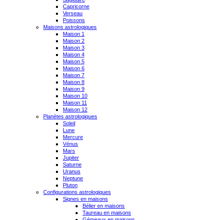
Capricorne
Verseau
Poissons
Maisons astrologiques
Maison 1
Maison 2
Maison 3
Maison 4
Maison 5
Maison 6
Maison 7
Maison 8
Maison 9
Maison 10
Maison 11
Maison 12
Planètes astrologiques
Soleil
Lune
Mercure
Vénus
Mars
Jupiter
Saturne
Uranus
Neptune
Pluton
Configurations astrologiques
Signes en maisons
Bélier en maisons
Taureau en maisons
Gémeaux en maisons