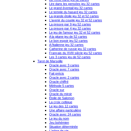
Lire dans les pensées jeu 32 cartes
Le grand éventail jeu 32 cartes
Le temple du hasard jeu 32 cartes
La grande étoile jeu 32 et 52 cartes
L'avenir du couple jeu 32 et 52 cartes
La preuve par 9 jeu 52 cartes
La preuve par 4 jeu 32 cartes
Le jeu de l'amour jeu 32 et 52 cartes
A la gitane jeu de 52 cartes
Le bon espoir jeu 52 cartes
A l'italienne jeu 32 cartes
Catherine de russie jeu 32 cartes
Français du XVIII siècle jeu 52 cartes
Les 3 cartes jeu de 52 cartes
Tarot de Marseille
Oracle avec 3 cartes
Oracle avec 7 cartes
Fait précis
Oracle avec 2 cartes
Oracle chiffré
Méthode 5 cartes
Oracle sur
Oracle du miroir
Étoile de Salomon
La croix celtique
Le jeu des 12 cartes
Une affaire particulière
Oracle avec 24 cartes
Le jeu du nom
Jeu bohémien
Situation déterminée
L'arbre de vie