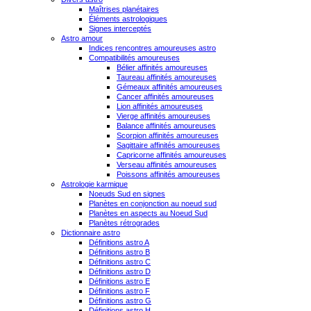
Maîtrises planétaires
Éléments astrologiques
Signes interceptés
Astro amour
Indices rencontres amoureuses astro
Compatibilités amoureuses
Bélier affinités amoureuses
Taureau affinités amoureuses
Gémeaux affinités amoureuses
Cancer affinités amoureuses
Lion affinités amoureuses
Vierge affinités amoureuses
Balance affinités amoureuses
Scorpion affinités amoureuses
Sagittaire affinités amoureuses
Capricorne affinités amoureuses
Verseau affinités amoureuses
Poissons affinités amoureuses
Astrologie karmique
Noeuds Sud en signes
Planètes en conjonction au noeud sud
Planètes en aspects au Noeud Sud
Planètes rétrogrades
Dictionnaire astro
Définitions astro A
Définitions astro B
Définitions astro C
Définitions astro D
Définitions astro E
Définitions astro F
Définitions astro G
Définitions astro H