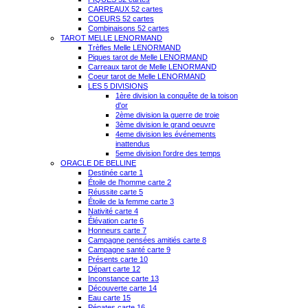
CARREAUX 52 cartes
COEURS 52 cartes
Combinaisons 52 cartes
TAROT MELLE LENORMAND
Trèfles Melle LENORMAND
Piques tarot de Melle LENORMAND
Carreaux tarot de Melle LENORMAND
Coeur tarot de Melle LENORMAND
LES 5 DIVISIONS
1ère division la conquête de la toison
d'or
2ème division la guerre de troie
3ème division le grand oeuvre
4eme division les événements
inattendus
5eme division l'ordre des temps
ORACLE DE BELLINE
Destinée carte 1
Étoile de l'homme carte 2
Réussite carte 5
Étoile de la femme carte 3
Nativité carte 4
Élévation carte 6
Honneurs carte 7
Campagne pensées amitiés carte 8
Campagne santé carte 9
Présents carte 10
Départ carte 12
Inconstance carte 13
Découverte carte 14
Eau carte 15
Pénates carte 16