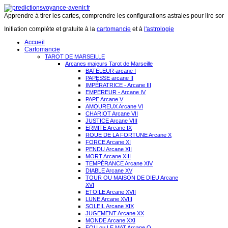
Apprendre à tirer les cartes, comprendre les configurations astrales pour lire son 
Initiation complète et gratuite à la
cartomancie
et à
l'astrologie
Accueil
Cartomancie
TAROT DE MARSEILLE
Arcanes majeurs Tarot de Marseille
BATELEUR arcane I
PAPESSE arcane II
IMPÉRATRICE - Arcane III
EMPEREUR - Arcane IV
PAPE Arcane V
AMOUREUX Arcane VI
CHARIOT Arcane VII
JUSTICE Arcane VIII
ERMITE Arcane IX
ROUE DE LA FORTUNE Arcane X
FORCE Arcane XI
PENDU Arcane XII
MORT Arcane XIII
TEMPÉRANCE Arcane XIV
DIABLE Arcane XV
TOUR OU MAISON DE DIEU Arcane
XVI
ETOILE Arcane XVII
LUNE Arcane XVIII
SOLEIL Arcane XIX
JUGEMENT Arcane XX
MONDE Arcane XXI
FOU ou LE MAT Arcane O