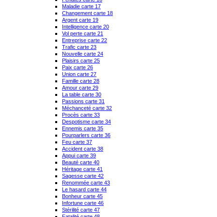
Maladie carte 17
Changement carte 18
Argent carte 19
Intelligence carte 20
Vol perte carte 21
Entreprise carte 22
Trafic carte 23
Nouvelle carte 24
Plaisirs carte 25
Paix carte 26
Union carte 27
Famille carte 28
Amour carte 29
La table carte 30
Passions carte 31
Méchanceté carte 32
Procès carte 33
Despotisme carte 34
Ennemis carte 35
Pourparlers carte 36
Feu carte 37
Accident carte 38
Appui carte 39
Beauté carte 40
Héritage carte 41
Sagesse carte 42
Renommée carte 43
Le hasard carte 44
Bonheur carte 45
Infortune carte 46
Stérilité carte 47
Fatalité carte 48