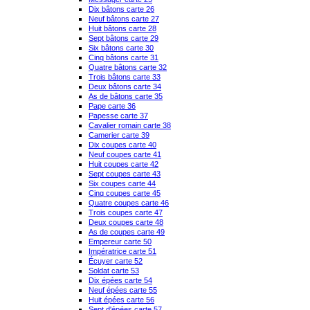
Dix bâtons carte 26
Neuf bâtons carte 27
Huit bâtons carte 28
Sept bâtons carte 29
Six bâtons carte 30
Cinq bâtons carte 31
Quatre bâtons carte 32
Trois bâtons carte 33
Deux bâtons carte 34
As de bâtons carte 35
Pape carte 36
Papesse carte 37
Cavalier romain carte 38
Camerier carte 39
Dix coupes carte 40
Neuf coupes carte 41
Huit coupes carte 42
Sept coupes carte 43
Six coupes carte 44
Cinq coupes carte 45
Quatre coupes carte 46
Trois coupes carte 47
Deux coupes carte 48
As de coupes carte 49
Empereur carte 50
Impératrice carte 51
Écuyer carte 52
Soldat carte 53
Dix épées carte 54
Neuf épées carte 55
Huit épées carte 56
Sept d'épées carte 57