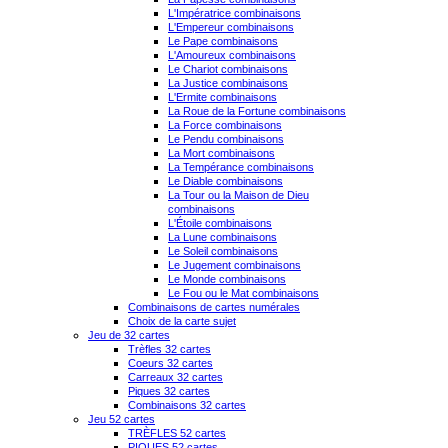
L'Impératrice combinaisons
L'Empereur combinaisons
Le Pape combinaisons
L'Amoureux combinaisons
Le Chariot combinaisons
La Justice combinaisons
L'Ermite combinaisons
La Roue de la Fortune combinaisons
La Force combinaisons
Le Pendu combinaisons
La Mort combinaisons
La Tempérance combinaisons
Le Diable combinaisons
La Tour ou la Maison de Dieu
combinaisons
L'Étoile combinaisons
La Lune combinaisons
Le Soleil combinaisons
Le Jugement combinaisons
Le Monde combinaisons
Le Fou ou le Mat combinaisons
Combinaisons de cartes numérales
Choix de la carte sujet
Jeu de 32 cartes
Trèfles 32 cartes
Coeurs 32 cartes
Carreaux 32 cartes
Piques 32 cartes
Combinaisons 32 cartes
Jeu 52 cartes
TRÈFLES 52 cartes
PIQUES 52 cartes