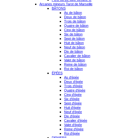
Arcanes mineurs Tarot de Marseille
BÂTONS
As de bâton
Deux de bâton
Trois de bâton
Quatre de bâton
Cinq de bâton
Six de bâton
Sept de bâton
Huit de bâton
Neuf de bâton
Dix de bâton
Cavalier de bâton
Valet de bâton
Reine de bâton
Roi de bâton
ÉPÉES
As d'épée
Deux d'épée
Trois d'épée
Quatre d'épée
Cinq d'épée
Six d'épée
Sept d'épée
Huit d'épée
Neuf d'épée
Dix d'épée
Cavalier d'épée
Valet d'épée
Reine d'épée
Roi d'épée
DENIERS