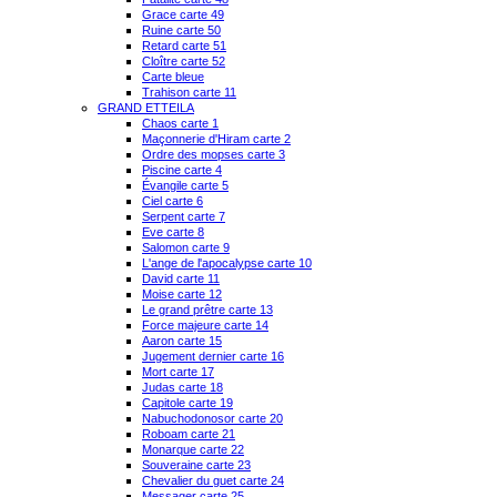
Grace carte 49
Ruine carte 50
Retard carte 51
Cloître carte 52
Carte bleue
Trahison carte 11
GRAND ETTEILA
Chaos carte 1
Maçonnerie d'Hiram carte 2
Ordre des mopses carte 3
Piscine carte 4
Évangile carte 5
Ciel carte 6
Serpent carte 7
Eve carte 8
Salomon carte 9
L'ange de l'apocalypse carte 10
David carte 11
Moise carte 12
Le grand prêtre carte 13
Force majeure carte 14
Aaron carte 15
Jugement dernier carte 16
Mort carte 17
Judas carte 18
Capitole carte 19
Nabuchodonosor carte 20
Roboam carte 21
Monarque carte 22
Souveraine carte 23
Chevalier du guet carte 24
Messager carte 25