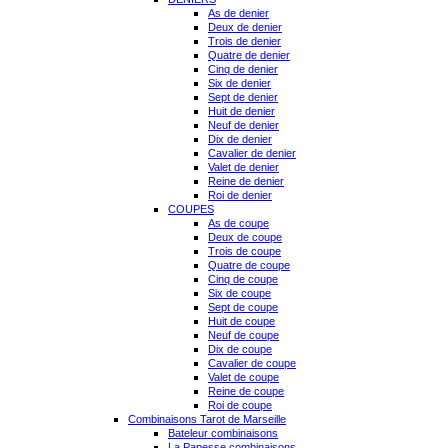
As de denier
Deux de denier
Trois de denier
Quatre de denier
Cinq de denier
Six de denier
Sept de denier
Huit de denier
Neuf de denier
Dix de denier
Cavalier de denier
Valet de denier
Reine de denier
Roi de denier
COUPES
As de coupe
Deux de coupe
Trois de coupe
Quatre de coupe
Cinq de coupe
Six de coupe
Sept de coupe
Huit de coupe
Neuf de coupe
Dix de coupe
Cavalier de coupe
Valet de coupe
Reine de coupe
Roi de coupe
Combinaisons Tarot de Marseille
Bateleur combinaisons
La Papesse combinaisons