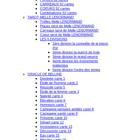
CARREAUX 52 cartes
COEURS 52 cartes
Combinaisons 52 cartes
TAROT MELLE LENORMAND
Trèfles Melle LENORMAND
Piques tarot de Melle LENORMAND
Carreaux tarot de Melle LENORMAND
Coeur tarot de Melle LENORMAND
LES 5 DIVISIONS
1ère division la conquête de la toison
d'or
2ème division la guerre de troie
3ème division le grand oeuvre
4eme division les événements
inattendus
5eme division l'ordre des temps
ORACLE DE BELLINE
Destinée carte 1
Étoile de l'homme carte 2
Réussite carte 5
Étoile de la femme carte 3
Nativité carte 4
Élévation carte 6
Honneurs carte 7
Campagne pensées amitiés carte 8
Campagne santé carte 9
Présents carte 10
Départ carte 12
Inconstance carte 13
Découverte carte 14
Eau carte 15
Pénates carte 16