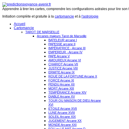
Apprendre à tirer les cartes, comprendre les configurations astrales pour lire son 
Initiation complète et gratuite à la
cartomancie
et à
l'astrologie
Accueil
Cartomancie
TAROT DE MARSEILLE
Arcanes majeurs Tarot de Marseille
BATELEUR arcane I
PAPESSE arcane II
IMPÉRATRICE - Arcane III
EMPEREUR - Arcane IV
PAPE Arcane V
AMOUREUX Arcane VI
CHARIOT Arcane VII
JUSTICE Arcane VIII
ERMITE Arcane IX
ROUE DE LA FORTUNE Arcane X
FORCE Arcane XI
PENDU Arcane XII
MORT Arcane XIII
TEMPÉRANCE Arcane XIV
DIABLE Arcane XV
TOUR OU MAISON DE DIEU Arcane
XVI
ETOILE Arcane XVII
LUNE Arcane XVIII
SOLEIL Arcane XIX
JUGEMENT Arcane XX
MONDE Arcane XXI
FOU ou LE MAT Arcane O