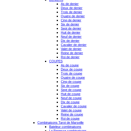
As de denier
Deux de denier
Trois de denier
Quatre de denier
Cinq de denier
Six de denier
Sept de denier
Huit de denier
Neuf de denier
Dix de denier
Cavalier de denier
Valet de denier
Reine de denier
Roi de denier
COUPES
As de coupe
Deux de coupe
Trois de coupe
Quatre de coupe
Cinq de coupe
Six de coupe
Sept de coupe
Huit de coupe
Neuf de coupe
Dix de coupe
Cavalier de coupe
Valet de coupe
Reine de coupe
Roi de coupe
Combinaisons Tarot de Marseille
Bateleur combinaisons
La Papesse combinaisons