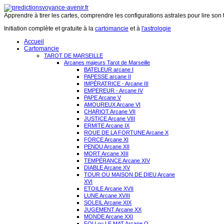
Apprendre à tirer les cartes, comprendre les configurations astrales pour lire son 
Initiation complète et gratuite à la
cartomancie
et à
l'astrologie
Accueil
Cartomancie
TAROT DE MARSEILLE
Arcanes majeurs Tarot de Marseille
BATELEUR arcane I
PAPESSE arcane II
IMPÉRATRICE - Arcane III
EMPEREUR - Arcane IV
PAPE Arcane V
AMOUREUX Arcane VI
CHARIOT Arcane VII
JUSTICE Arcane VIII
ERMITE Arcane IX
ROUE DE LA FORTUNE Arcane X
FORCE Arcane XI
PENDU Arcane XII
MORT Arcane XIII
TEMPÉRANCE Arcane XIV
DIABLE Arcane XV
TOUR OU MAISON DE DIEU Arcane
XVI
ETOILE Arcane XVII
LUNE Arcane XVIII
SOLEIL Arcane XIX
JUGEMENT Arcane XX
MONDE Arcane XXI
FOU ou LE MAT Arcane O