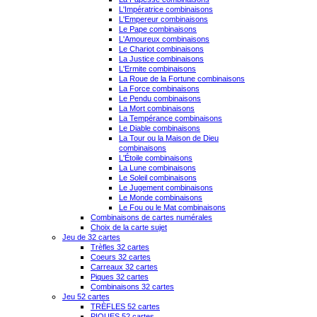
L'Impératrice combinaisons
L'Empereur combinaisons
Le Pape combinaisons
L'Amoureux combinaisons
Le Chariot combinaisons
La Justice combinaisons
L'Ermite combinaisons
La Roue de la Fortune combinaisons
La Force combinaisons
Le Pendu combinaisons
La Mort combinaisons
La Tempérance combinaisons
Le Diable combinaisons
La Tour ou la Maison de Dieu
combinaisons
L'Étoile combinaisons
La Lune combinaisons
Le Soleil combinaisons
Le Jugement combinaisons
Le Monde combinaisons
Le Fou ou le Mat combinaisons
Combinaisons de cartes numérales
Choix de la carte sujet
Jeu de 32 cartes
Trèfles 32 cartes
Coeurs 32 cartes
Carreaux 32 cartes
Piques 32 cartes
Combinaisons 32 cartes
Jeu 52 cartes
TRÈFLES 52 cartes
PIQUES 52 cartes