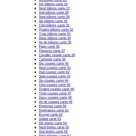
Dix bâtons carte 26
Neuf bâtons carte 27
Huit bâtons carte 28
Sept bâtons carte 29
Six bâtons carte 30
Cinq bâtons carte 31
Quatre bâtons carte 32
Trois bâtons carte 33
Deux bâtons carte 34
As de bâtons carte 35
Pape carte 36
Papesse carte 37
Cavalier romain carte 38
Camerier carte 39
Dix coupes carte 40
Neuf coupes carte 41
Huit coupes carte 42
Sept coupes carte 43
Six coupes carte 44
Cinq coupes carte 45
Quatre coupes carte 46
Trois coupes carte 47
Deux coupes carte 48
As de coupes carte 49
Empereur carte 50
Impératrice carte 51
Écuyer carte 52
Soldat carte 53
Dix épées carte 54
Neuf épées carte 55
Huit épées carte 56
Sept d'épées carte 57