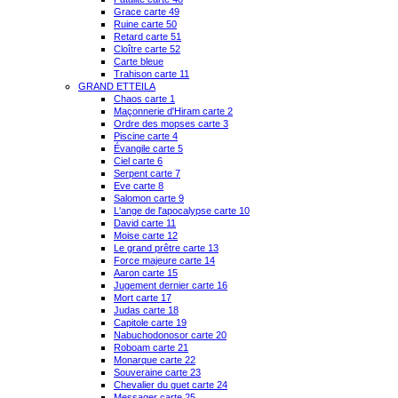
Grace carte 49
Ruine carte 50
Retard carte 51
Cloître carte 52
Carte bleue
Trahison carte 11
GRAND ETTEILA
Chaos carte 1
Maçonnerie d'Hiram carte 2
Ordre des mopses carte 3
Piscine carte 4
Évangile carte 5
Ciel carte 6
Serpent carte 7
Eve carte 8
Salomon carte 9
L'ange de l'apocalypse carte 10
David carte 11
Moise carte 12
Le grand prêtre carte 13
Force majeure carte 14
Aaron carte 15
Jugement dernier carte 16
Mort carte 17
Judas carte 18
Capitole carte 19
Nabuchodonosor carte 20
Roboam carte 21
Monarque carte 22
Souveraine carte 23
Chevalier du guet carte 24
Messager carte 25