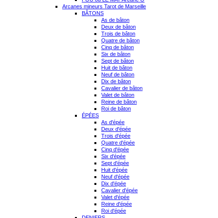
Arcanes mineurs Tarot de Marseille
BÂTONS
As de bâton
Deux de bâton
Trois de bâton
Quatre de bâton
Cinq de bâton
Six de bâton
Sept de bâton
Huit de bâton
Neuf de bâton
Dix de bâton
Cavalier de bâton
Valet de bâton
Reine de bâton
Roi de bâton
ÉPÉES
As d'épée
Deux d'épée
Trois d'épée
Quatre d'épée
Cinq d'épée
Six d'épée
Sept d'épée
Huit d'épée
Neuf d'épée
Dix d'épée
Cavalier d'épée
Valet d'épée
Reine d'épée
Roi d'épée
DENIERS