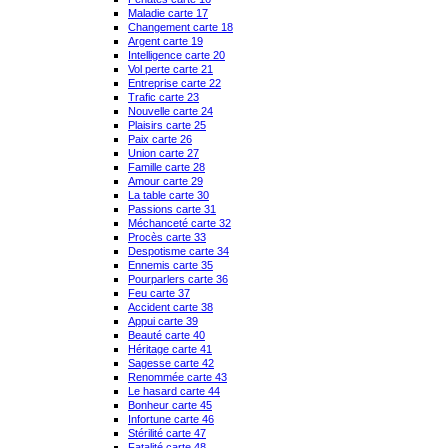
Maladie carte 17
Changement carte 18
Argent carte 19
Intelligence carte 20
Vol perte carte 21
Entreprise carte 22
Trafic carte 23
Nouvelle carte 24
Plaisirs carte 25
Paix carte 26
Union carte 27
Famille carte 28
Amour carte 29
La table carte 30
Passions carte 31
Méchanceté carte 32
Procès carte 33
Despotisme carte 34
Ennemis carte 35
Pourparlers carte 36
Feu carte 37
Accident carte 38
Appui carte 39
Beauté carte 40
Héritage carte 41
Sagesse carte 42
Renommée carte 43
Le hasard carte 44
Bonheur carte 45
Infortune carte 46
Stérilité carte 47
Fatalité carte 48