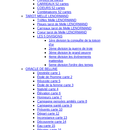
CARREAUX 52 cartes
COEURS 52 cartes
Combinaisons 52 cartes
TAROT MELLE LENORMAND
Trèfles Melle LENORMAND
Piques tarot de Melle LENORMAND
Carreaux tarot de Melle LENORMAND
Coeur tarot de Melle LENORMAND
LES 5 DIVISIONS
1ère division la conquête de la toison
d'or
2ème division la guerre de troie
3ème division le grand oeuvre
4eme division les événements
inattendus
5eme division l'ordre des temps
ORACLE DE BELLINE
Destinée carte 1
Étoile de l'homme carte 2
Réussite carte 5
Étoile de la femme carte 3
Nativité carte 4
Élévation carte 6
Honneurs carte 7
Campagne pensées amitiés carte 8
Campagne santé carte 9
Présents carte 10
Départ carte 12
Inconstance carte 13
Découverte carte 14
Eau carte 15
Pénates carte 16