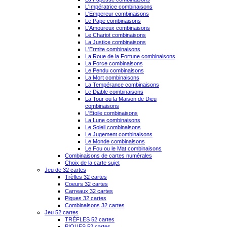
L'Impératrice combinaisons
L'Empereur combinaisons
Le Pape combinaisons
L'Amoureux combinaisons
Le Chariot combinaisons
La Justice combinaisons
L'Ermite combinaisons
La Roue de la Fortune combinaisons
La Force combinaisons
Le Pendu combinaisons
La Mort combinaisons
La Tempérance combinaisons
Le Diable combinaisons
La Tour ou la Maison de Dieu
combinaisons
L'Étoile combinaisons
La Lune combinaisons
Le Soleil combinaisons
Le Jugement combinaisons
Le Monde combinaisons
Le Fou ou le Mat combinaisons
Combinaisons de cartes numérales
Choix de la carte sujet
Jeu de 32 cartes
Trèfles 32 cartes
Coeurs 32 cartes
Carreaux 32 cartes
Piques 32 cartes
Combinaisons 32 cartes
Jeu 52 cartes
TRÈFLES 52 cartes
PIQUES 52 cartes