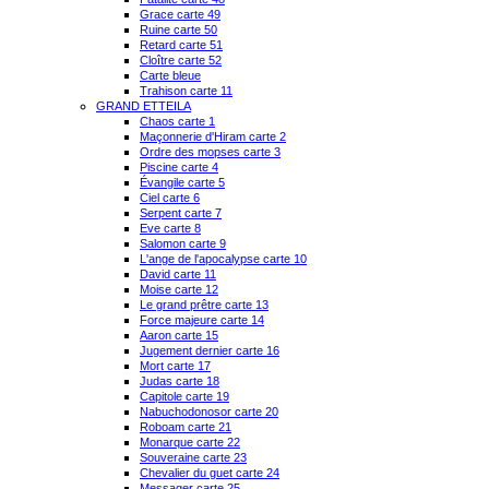
Grace carte 49
Ruine carte 50
Retard carte 51
Cloître carte 52
Carte bleue
Trahison carte 11
GRAND ETTEILA
Chaos carte 1
Maçonnerie d'Hiram carte 2
Ordre des mopses carte 3
Piscine carte 4
Évangile carte 5
Ciel carte 6
Serpent carte 7
Eve carte 8
Salomon carte 9
L'ange de l'apocalypse carte 10
David carte 11
Moise carte 12
Le grand prêtre carte 13
Force majeure carte 14
Aaron carte 15
Jugement dernier carte 16
Mort carte 17
Judas carte 18
Capitole carte 19
Nabuchodonosor carte 20
Roboam carte 21
Monarque carte 22
Souveraine carte 23
Chevalier du guet carte 24
Messager carte 25