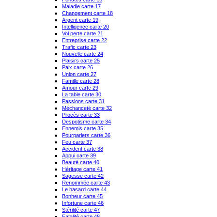
Maladie carte 17
Changement carte 18
Argent carte 19
Intelligence carte 20
Vol perte carte 21
Entreprise carte 22
Trafic carte 23
Nouvelle carte 24
Plaisirs carte 25
Paix carte 26
Union carte 27
Famille carte 28
Amour carte 29
La table carte 30
Passions carte 31
Méchanceté carte 32
Procès carte 33
Despotisme carte 34
Ennemis carte 35
Pourparlers carte 36
Feu carte 37
Accident carte 38
Appui carte 39
Beauté carte 40
Héritage carte 41
Sagesse carte 42
Renommée carte 43
Le hasard carte 44
Bonheur carte 45
Infortune carte 46
Stérilité carte 47
Fatalité carte 48