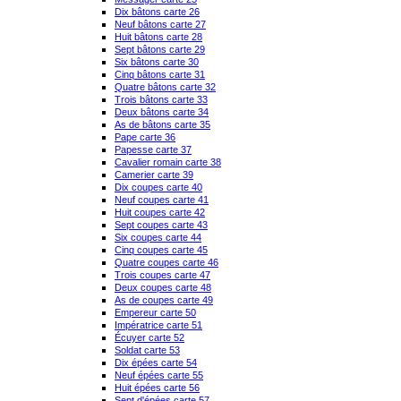
Dix bâtons carte 26
Neuf bâtons carte 27
Huit bâtons carte 28
Sept bâtons carte 29
Six bâtons carte 30
Cinq bâtons carte 31
Quatre bâtons carte 32
Trois bâtons carte 33
Deux bâtons carte 34
As de bâtons carte 35
Pape carte 36
Papesse carte 37
Cavalier romain carte 38
Camerier carte 39
Dix coupes carte 40
Neuf coupes carte 41
Huit coupes carte 42
Sept coupes carte 43
Six coupes carte 44
Cinq coupes carte 45
Quatre coupes carte 46
Trois coupes carte 47
Deux coupes carte 48
As de coupes carte 49
Empereur carte 50
Impératrice carte 51
Écuyer carte 52
Soldat carte 53
Dix épées carte 54
Neuf épées carte 55
Huit épées carte 56
Sept d'épées carte 57