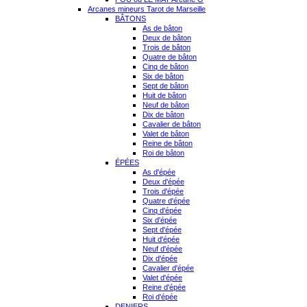
Arcanes mineurs Tarot de Marseille
BÂTONS
As de bâton
Deux de bâton
Trois de bâton
Quatre de bâton
Cinq de bâton
Six de bâton
Sept de bâton
Huit de bâton
Neuf de bâton
Dix de bâton
Cavalier de bâton
Valet de bâton
Reine de bâton
Roi de bâton
ÉPÉES
As d'épée
Deux d'épée
Trois d'épée
Quatre d'épée
Cinq d'épée
Six d'épée
Sept d'épée
Huit d'épée
Neuf d'épée
Dix d'épée
Cavalier d'épée
Valet d'épée
Reine d'épée
Roi d'épée
DENIERS