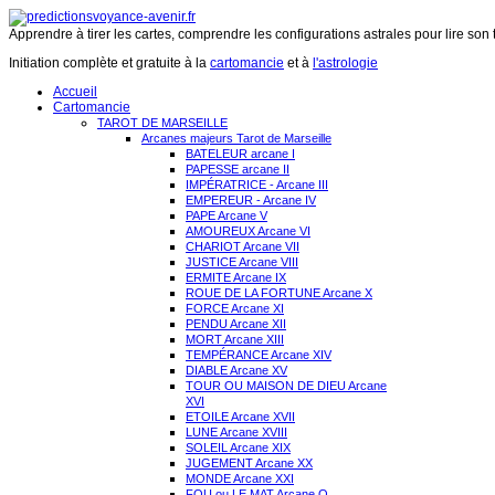
Apprendre à tirer les cartes, comprendre les configurations astrales pour lire son 
Initiation complète et gratuite à la
cartomancie
et à
l'astrologie
Accueil
Cartomancie
TAROT DE MARSEILLE
Arcanes majeurs Tarot de Marseille
BATELEUR arcane I
PAPESSE arcane II
IMPÉRATRICE - Arcane III
EMPEREUR - Arcane IV
PAPE Arcane V
AMOUREUX Arcane VI
CHARIOT Arcane VII
JUSTICE Arcane VIII
ERMITE Arcane IX
ROUE DE LA FORTUNE Arcane X
FORCE Arcane XI
PENDU Arcane XII
MORT Arcane XIII
TEMPÉRANCE Arcane XIV
DIABLE Arcane XV
TOUR OU MAISON DE DIEU Arcane
XVI
ETOILE Arcane XVII
LUNE Arcane XVIII
SOLEIL Arcane XIX
JUGEMENT Arcane XX
MONDE Arcane XXI
FOU ou LE MAT Arcane O