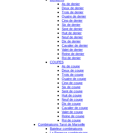
As de denier
Deux de denier
Trois de denier
Quatre de denier
Cinq de denier
Six de denier
Sept de denier
Huit de denier
Neuf de denier
Dix de denier
Cavalier de denier
Valet de denier
Reine de denier
Roi de denier
COUPES
As de coupe
Deux de coupe
Trois de coupe
Quatre de coupe
Cinq de coupe
Six de coupe
Sept de coupe
Huit de coupe
Neuf de coupe
Dix de coupe
Cavalier de coupe
Valet de coupe
Reine de coupe
Roi de coupe
Combinaisons Tarot de Marseille
Bateleur combinaisons
La Papesse combinaisons