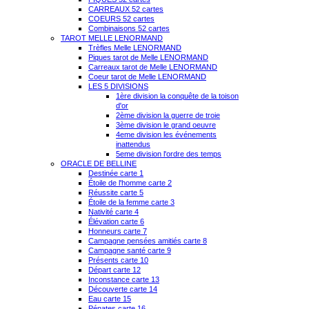
CARREAUX 52 cartes
COEURS 52 cartes
Combinaisons 52 cartes
TAROT MELLE LENORMAND
Trèfles Melle LENORMAND
Piques tarot de Melle LENORMAND
Carreaux tarot de Melle LENORMAND
Coeur tarot de Melle LENORMAND
LES 5 DIVISIONS
1ère division la conquête de la toison
d'or
2ème division la guerre de troie
3ème division le grand oeuvre
4eme division les événements
inattendus
5eme division l'ordre des temps
ORACLE DE BELLINE
Destinée carte 1
Étoile de l'homme carte 2
Réussite carte 5
Étoile de la femme carte 3
Nativité carte 4
Élévation carte 6
Honneurs carte 7
Campagne pensées amitiés carte 8
Campagne santé carte 9
Présents carte 10
Départ carte 12
Inconstance carte 13
Découverte carte 14
Eau carte 15
Pénates carte 16