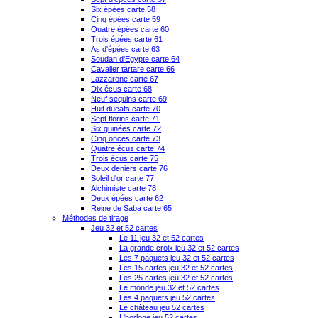
Six épées carte 58
Cinq épées carte 59
Quatre épées carte 60
Trois épées carte 61
As d'épées carte 63
Soudan d'Egypte carte 64
Cavalier tartare carte 66
Lazzarone carte 67
Dix écus carte 68
Neuf sequins carte 69
Huit ducats carte 70
Sept florins carte 71
Six guinées carte 72
Cinq onces carte 73
Quatre écus carte 74
Trois écus carte 75
Deux deniers carte 76
Soleil d'or carte 77
Alchimiste carte 78
Deux épées carte 62
Reine de Saba carte 65
Méthodes de tirage
Jeu 32 et 52 cartes
Le 11 jeu 32 et 52 cartes
La grande croix jeu 32 et 52 cartes
Les 7 paquets jeu 32 et 52 cartes
Les 15 cartes jeu 32 et 52 cartes
Les 25 cartes jeu 32 et 52 cartes
Le monde jeu 32 et 52 cartes
Les 4 paquets jeu 52 cartes
Le château jeu 52 cartes
L'horloge jeu 52 cartes