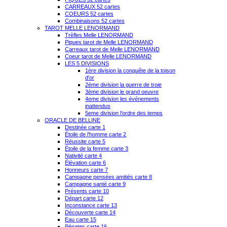
CARREAUX 52 cartes
COEURS 52 cartes
Combinaisons 52 cartes
TAROT MELLE LENORMAND
Trèfles Melle LENORMAND
Piques tarot de Melle LENORMAND
Carreaux tarot de Melle LENORMAND
Coeur tarot de Melle LENORMAND
LES 5 DIVISIONS
1ère division la conquête de la toison
d'or
2ème division la guerre de troie
3ème division le grand oeuvre
4eme division les événements
inattendus
5eme division l'ordre des temps
ORACLE DE BELLINE
Destinée carte 1
Étoile de l'homme carte 2
Réussite carte 5
Étoile de la femme carte 3
Nativité carte 4
Élévation carte 6
Honneurs carte 7
Campagne pensées amitiés carte 8
Campagne santé carte 9
Présents carte 10
Départ carte 12
Inconstance carte 13
Découverte carte 14
Eau carte 15
Pénates carte 16