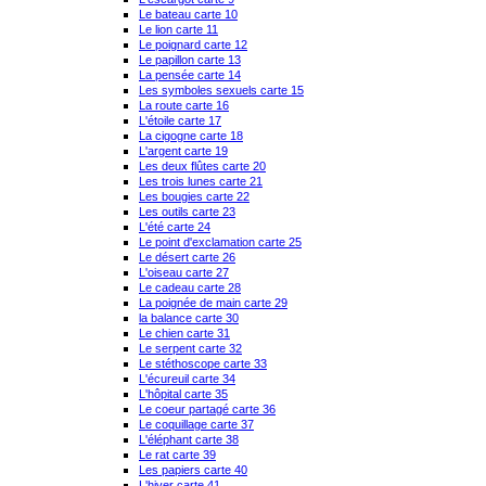
Le bateau carte 10
Le lion carte 11
Le poignard carte 12
Le papillon carte 13
La pensée carte 14
Les symboles sexuels carte 15
La route carte 16
L'étoile carte 17
La cigogne carte 18
L'argent carte 19
Les deux flûtes carte 20
Les trois lunes carte 21
Les bougies carte 22
Les outils carte 23
L'été carte 24
Le point d'exclamation carte 25
Le désert carte 26
L'oiseau carte 27
Le cadeau carte 28
La poignée de main carte 29
la balance carte 30
Le chien carte 31
Le serpent carte 32
Le stéthoscope carte 33
L'écureuil carte 34
L'hôpital carte 35
Le coeur partagé carte 36
Le coquillage carte 37
L'éléphant carte 38
Le rat carte 39
Les papiers carte 40
L'hiver carte 41