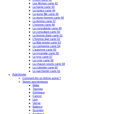
Les flèches carte 42
La harpe carte 43
La justice carte 44
La jeune fille carte 45
Le jeune homme carte 46
La femme carte 47
L'homme carte 48
La consultante carte 49
Le consultant carte 50
La femme âgée carte 51
L'homme âgé carte 52
La flûte brisée carte 53
La campagne carte 54
L'automne carte 55
La pyramide carte 56
Le lynx carte 57
La croix carte 58
La chauve souris carte 59
La colombe carte 60
Le parchemin carte 61
Astrologie
Comment lire un thème astral ?
Signes astrologiques
Bélier
Taureau
Gémeaux
Cancer
Lion
Vierge
Balance
Scorpion
Sagittaire