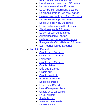
Lire dans les pensées jeu 32 cartes
Le grand éventail jeu 32 cartes
Le temple du hasard jeu 32 cartes
La grande étoile jeu 32 et 52 cartes
L'avenir du couple jeu 32 et 52 cartes
La preuve par 9 jeu 52 cartes
La preuve par 4 jeu 32 cartes
Le jeu de l'amour jeu 32 et 52 cartes
A la gitane jeu de 52 cartes
Le bon espoir jeu 52 cartes
A l'italienne jeu 32 cartes
Catherine de russie jeu 32 cartes
Français du XVIII siècle jeu 52 cartes
Les 3 cartes jeu de 52 cartes
Tarot de Marseille
Oracle avec 3 cartes
Oracle avec 7 cartes
Fait précis
Oracle avec 2 cartes
Oracle chiffré
Méthode 5 cartes
Oracle sur
Oracle du miroir
Étoile de Salomon
La croix celtique
Le jeu des 12 cartes
Une affaire particulière
Oracle avec 24 cartes
Le jeu du nom
Jeu bohémien
Situation déterminée
L'arbre de vie