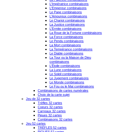
L'Impératrice combinaisons
L'Empereur combinaisons
Le Pape combinaisons
L'Amoureux combinaisons
Le Chariot combinaisons
La Justice combinaisons
L'Ermite combinaisons
La Roue de la Fortune combinaisons
La Force combinaisons
Le Pendu combinaisons
La Mort combinaisons
La Tempérance combinaisons
Le Diable combinaisons
La Tour ou la Maison de Dieu
combinaisons
L'Étoile combinaisons
La Lune combinaisons
Le Soleil combinaisons
Le Jugement combinaisons
Le Monde combinaisons
Le Fou ou le Mat combinaisons
Combinaisons de cartes numérales
Choix de la carte sujet
Jeu de 32 cartes
Trèfles 32 cartes
Coeurs 32 cartes
Carreaux 32 cartes
Piques 32 cartes
Combinaisons 32 cartes
Jeu 52 cartes
TRÈFLES 52 cartes
PIQUES 52 cartes