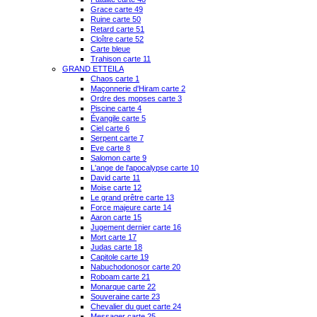
Grace carte 49
Ruine carte 50
Retard carte 51
Cloître carte 52
Carte bleue
Trahison carte 11
GRAND ETTEILA
Chaos carte 1
Maçonnerie d'Hiram carte 2
Ordre des mopses carte 3
Piscine carte 4
Évangile carte 5
Ciel carte 6
Serpent carte 7
Eve carte 8
Salomon carte 9
L'ange de l'apocalypse carte 10
David carte 11
Moise carte 12
Le grand prêtre carte 13
Force majeure carte 14
Aaron carte 15
Jugement dernier carte 16
Mort carte 17
Judas carte 18
Capitole carte 19
Nabuchodonosor carte 20
Roboam carte 21
Monarque carte 22
Souveraine carte 23
Chevalier du guet carte 24
Messager carte 25