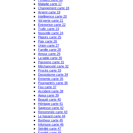
Maladie carte 17
Changement carte 18
Argent carte 19
Intelligence carte 20
Vol perte carte 21
Entreprise carte 22
Trafic carte 23
Nouvelle carte 24
Plaisirs carte 25
Paix carte 26
Union carte 27
Famille carte 28
Amour carte 29
La table carte 30
Passions carte 31
Méchanceté carte 32
Procès carte 33
Despotisme carte 34
Ennemis carte 35
Pourparlers carte 36
Feu carte 37
Accident carte 38
Appui carte 39
Beauté carte 40
Héritage carte 41
Sagesse carte 42
Renommée carte 43
Le hasard carte 44
Bonheur carte 45
Infortune carte 46
Stérilité carte 47
Fatalité carte 48