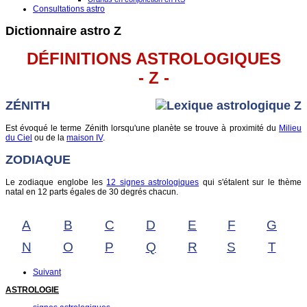
Consultations astro
Dictionnaire astro Z
DÉFINITIONS ASTROLOGIQUES
- Z -
ZÉNITH
Est évoqué le terme Zénith lorsqu'une planète se trouve à proximité du
Milieu
du Ciel
ou de la
maison IV
.
ZODIAQUE
Le zodiaque englobe les
12 signes astrologiques
qui s'étalent sur le thème
natal en 12 parts égales de 30 degrés chacun.
A
B
C
D
E
F
G
N
O
P
Q
R
S
T
Suivant
ASTROLOGIE