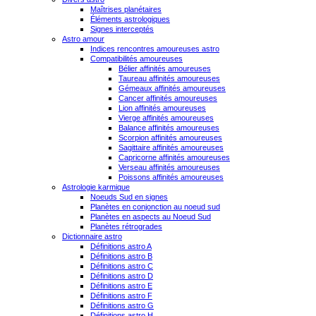
Maîtrises planétaires
Éléments astrologiques
Signes interceptés
Astro amour
Indices rencontres amoureuses astro
Compatibilités amoureuses
Bélier affinités amoureuses
Taureau affinités amoureuses
Gémeaux affinités amoureuses
Cancer affinités amoureuses
Lion affinités amoureuses
Vierge affinités amoureuses
Balance affinités amoureuses
Scorpion affinités amoureuses
Sagittaire affinités amoureuses
Capricorne affinités amoureuses
Verseau affinités amoureuses
Poissons affinités amoureuses
Astrologie karmique
Noeuds Sud en signes
Planètes en conjonction au noeud sud
Planètes en aspects au Noeud Sud
Planètes rétrogrades
Dictionnaire astro
Définitions astro A
Définitions astro B
Définitions astro C
Définitions astro D
Définitions astro E
Définitions astro F
Définitions astro G
Définitions astro H