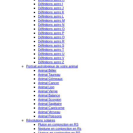
Définitions astro I
Définitions astro J
Définitions astro K
Définitions astro L
Définitions astro M
Définitions astro N
Définitions astro O
Définitions astro P
Définitions astro Q
Définitions astro R
Définitions astro S
Définitions astro T
Définitions astro U
Définitions astro V
Définitions astro Z
Portrait astrologique de votre animal
Animal Bélier
Animal Taureau
Animal Gémeaux
Animal Cancer
Animal Lion
Animal Vierge
Animal Balance
Animal Scorpion
Animal Sagittaire
Animal Capricorne
Animal Verseau
Animal Poissons
Révolutions solaires
Pluton en conjonction en RS
Neptune en conjonction en Rs
Uranus en conjonction en RS