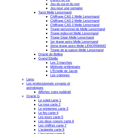
Jeu du oui et du non
Jeu pour une semaine
Tarot Melle Lenormand
Chiffrage CAS 1 Melle Lenormand
Chiffrage CAS 2 Melle Lenormand
Chiffrage CAS 3 Melle Lenormand
Tirage personnel de Melle Lenormand
Tirage indiscret Melle Lenormand
Tirage Gitan Melle Lenormand
1er tirage astro Melle Lenormand
2ème tirage astro Melle LENORMAND
Tirage de la saison Melle Lenormand
Oracle de Belline
Grand Etteilla
Les 3 marches
Méthode préliminaire
L'Échelle de Jacob
Les colonnes
Liens
Les professionnels voyants et
astrologues
Affichez votre publicité
Oracle G
Le soleil carte 1
La rose carte 2
Le printemps carte 3
Le feu carte 4
Les tours carte 5
Les deux coeurs carte 6
Les chiffres carte 7
L'araignée carte 8
L'escargot carte 9