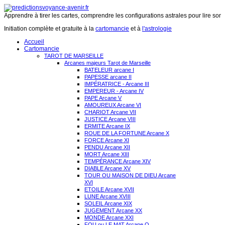
Apprendre à tirer les cartes, comprendre les configurations astrales pour lire son 
Initiation complète et gratuite à la
cartomancie
et à
l'astrologie
Accueil
Cartomancie
TAROT DE MARSEILLE
Arcanes majeurs Tarot de Marseille
BATELEUR arcane I
PAPESSE arcane II
IMPÉRATRICE - Arcane III
EMPEREUR - Arcane IV
PAPE Arcane V
AMOUREUX Arcane VI
CHARIOT Arcane VII
JUSTICE Arcane VIII
ERMITE Arcane IX
ROUE DE LA FORTUNE Arcane X
FORCE Arcane XI
PENDU Arcane XII
MORT Arcane XIII
TEMPÉRANCE Arcane XIV
DIABLE Arcane XV
TOUR OU MAISON DE DIEU Arcane
XVI
ETOILE Arcane XVII
LUNE Arcane XVIII
SOLEIL Arcane XIX
JUGEMENT Arcane XX
MONDE Arcane XXI
FOU ou LE MAT Arcane O