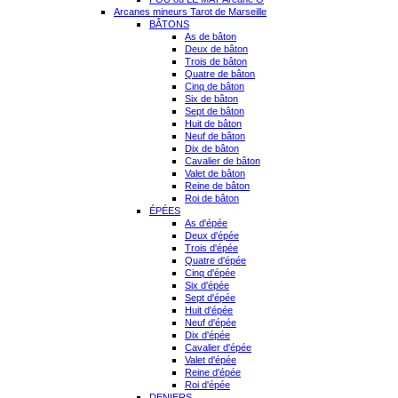
Arcanes mineurs Tarot de Marseille
BÂTONS
As de bâton
Deux de bâton
Trois de bâton
Quatre de bâton
Cinq de bâton
Six de bâton
Sept de bâton
Huit de bâton
Neuf de bâton
Dix de bâton
Cavalier de bâton
Valet de bâton
Reine de bâton
Roi de bâton
ÉPÉES
As d'épée
Deux d'épée
Trois d'épée
Quatre d'épée
Cinq d'épée
Six d'épée
Sept d'épée
Huit d'épée
Neuf d'épée
Dix d'épée
Cavalier d'épée
Valet d'épée
Reine d'épée
Roi d'épée
DENIERS