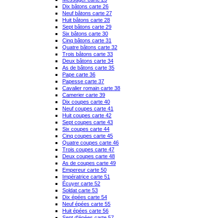
Dix bâtons carte 26
Neuf bâtons carte 27
Huit bâtons carte 28
Sept bâtons carte 29
Six bâtons carte 30
Cinq bâtons carte 31
Quatre bâtons carte 32
Trois bâtons carte 33
Deux bâtons carte 34
As de bâtons carte 35
Pape carte 36
Papesse carte 37
Cavalier romain carte 38
Camerier carte 39
Dix coupes carte 40
Neuf coupes carte 41
Huit coupes carte 42
Sept coupes carte 43
Six coupes carte 44
Cinq coupes carte 45
Quatre coupes carte 46
Trois coupes carte 47
Deux coupes carte 48
As de coupes carte 49
Empereur carte 50
Impératrice carte 51
Écuyer carte 52
Soldat carte 53
Dix épées carte 54
Neuf épées carte 55
Huit épées carte 56
Sept d'épées carte 57