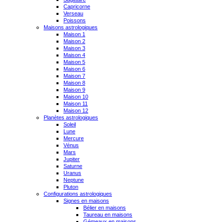
Capricorne
Verseau
Poissons
Maisons astrologiques
Maison 1
Maison 2
Maison 3
Maison 4
Maison 5
Maison 6
Maison 7
Maison 8
Maison 9
Maison 10
Maison 11
Maison 12
Planètes astrologiques
Soleil
Lune
Mercure
Vénus
Mars
Jupiter
Saturne
Uranus
Neptune
Pluton
Configurations astrologiques
Signes en maisons
Bélier en maisons
Taureau en maisons
Gémeaux en maisons