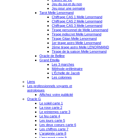
Jeu du oui et du non
Jeu pour une semaine
Tarot Melle Lenormand
Chiffrage CAS 1 Melle Lenormand
Chiffrage CAS 2 Melle Lenormand
Chiffrage CAS 3 Melle Lenormand
Tirage personnel de Melle Lenormand
Tirage indiscret Melle Lenormand
Tirage Gitan Melle Lenormand
1er tirage astro Melle Lenormand
2ème tirage astro Melle LENORMAND
Tirage de la saison Melle Lenormand
Oracle de Belline
Grand Etteilla
Les 3 marches
Méthode préliminaire
L'Échelle de Jacob
Les colonnes
Liens
Les professionnels voyants et
astrologues
Affichez votre publicité
Oracle G
Le soleil carte 1
La rose carte 2
Le printemps carte 3
Le feu carte 4
Les tours carte 5
Les deux coeurs carte 6
Les chiffres carte 7
L'araignée carte 8
L'escargot carte 9