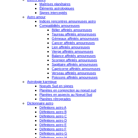
Maîtrises planétaires
Éléments astrologiques
Signes interceptés
Astro amour
Indices rencontres amoureuses astro
Compatibilités amoureuses
Bélier affinités amoureuses
Taureau affinités amoureuses
Gémeaux affinités amoureuses
Cancer affinités amoureuses
Lion affinités amoureuses
Vierge affinités amoureuses
Balance affinités amoureuses
Scorpion affinités amoureuses
Sagittaire affinités amoureuses
Capricorne affinités amoureuses
Verseau affinités amoureuses
Poissons affinités amoureuses
Astrologie karmique
Noeuds Sud en signes
Planètes en conjonction au noeud sud
Planètes en aspects au Noeud Sud
Planètes rétrogrades
Dictionnaire astro
Définitions astro A
Définitions astro B
Définitions astro C
Définitions astro D
Définitions astro E
Définitions astro F
Définitions astro G
Définitions astro H