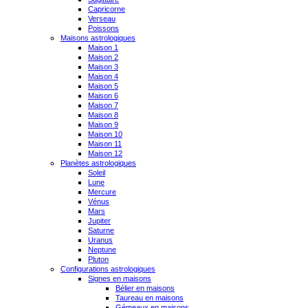
Capricorne
Verseau
Poissons
Maisons astrologiques
Maison 1
Maison 2
Maison 3
Maison 4
Maison 5
Maison 6
Maison 7
Maison 8
Maison 9
Maison 10
Maison 11
Maison 12
Planètes astrologiques
Soleil
Lune
Mercure
Vénus
Mars
Jupiter
Saturne
Uranus
Neptune
Pluton
Configurations astrologiques
Signes en maisons
Bélier en maisons
Taureau en maisons
Gémeaux en maisons