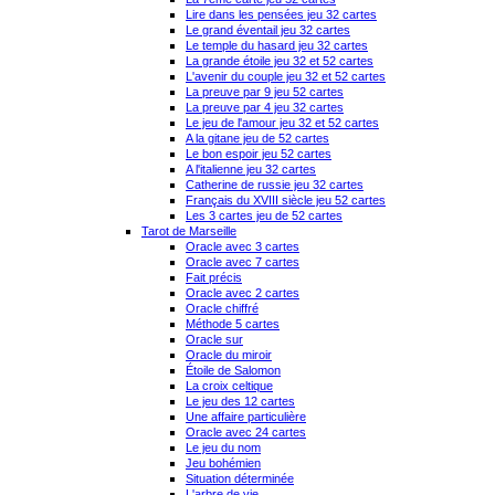
Lire dans les pensées jeu 32 cartes
Le grand éventail jeu 32 cartes
Le temple du hasard jeu 32 cartes
La grande étoile jeu 32 et 52 cartes
L'avenir du couple jeu 32 et 52 cartes
La preuve par 9 jeu 52 cartes
La preuve par 4 jeu 32 cartes
Le jeu de l'amour jeu 32 et 52 cartes
A la gitane jeu de 52 cartes
Le bon espoir jeu 52 cartes
A l'italienne jeu 32 cartes
Catherine de russie jeu 32 cartes
Français du XVIII siècle jeu 52 cartes
Les 3 cartes jeu de 52 cartes
Tarot de Marseille
Oracle avec 3 cartes
Oracle avec 7 cartes
Fait précis
Oracle avec 2 cartes
Oracle chiffré
Méthode 5 cartes
Oracle sur
Oracle du miroir
Étoile de Salomon
La croix celtique
Le jeu des 12 cartes
Une affaire particulière
Oracle avec 24 cartes
Le jeu du nom
Jeu bohémien
Situation déterminée
L'arbre de vie