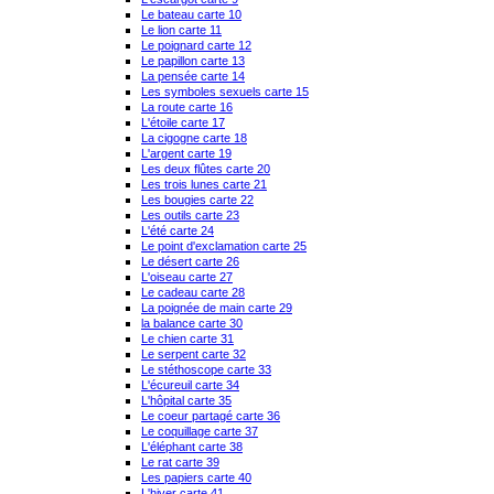
Le bateau carte 10
Le lion carte 11
Le poignard carte 12
Le papillon carte 13
La pensée carte 14
Les symboles sexuels carte 15
La route carte 16
L'étoile carte 17
La cigogne carte 18
L'argent carte 19
Les deux flûtes carte 20
Les trois lunes carte 21
Les bougies carte 22
Les outils carte 23
L'été carte 24
Le point d'exclamation carte 25
Le désert carte 26
L'oiseau carte 27
Le cadeau carte 28
La poignée de main carte 29
la balance carte 30
Le chien carte 31
Le serpent carte 32
Le stéthoscope carte 33
L'écureuil carte 34
L'hôpital carte 35
Le coeur partagé carte 36
Le coquillage carte 37
L'éléphant carte 38
Le rat carte 39
Les papiers carte 40
L'hiver carte 41