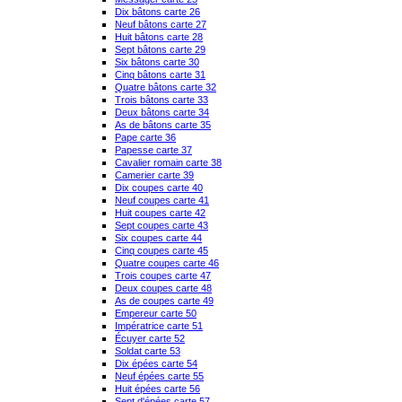
Dix bâtons carte 26
Neuf bâtons carte 27
Huit bâtons carte 28
Sept bâtons carte 29
Six bâtons carte 30
Cinq bâtons carte 31
Quatre bâtons carte 32
Trois bâtons carte 33
Deux bâtons carte 34
As de bâtons carte 35
Pape carte 36
Papesse carte 37
Cavalier romain carte 38
Camerier carte 39
Dix coupes carte 40
Neuf coupes carte 41
Huit coupes carte 42
Sept coupes carte 43
Six coupes carte 44
Cinq coupes carte 45
Quatre coupes carte 46
Trois coupes carte 47
Deux coupes carte 48
As de coupes carte 49
Empereur carte 50
Impératrice carte 51
Écuyer carte 52
Soldat carte 53
Dix épées carte 54
Neuf épées carte 55
Huit épées carte 56
Sept d'épées carte 57