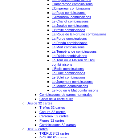
L'Impératrice combinaisons
L'Empereur combinaisons
Le Pape combinaisons
L'Amoureux combinaisons
Le Chariot combinaisons
La Justice combinaisons
L'Ermite combinaisons
La Roue de la Fortune combinaisons
La Force combinaisons
Le Pendu combinaisons
La Mort combinaisons
La Tempérance combinaisons
Le Diable combinaisons
La Tour ou la Maison de Dieu
combinaisons
L'Étoile combinaisons
La Lune combinaisons
Le Soleil combinaisons
Le Jugement combinaisons
Le Monde combinaisons
Le Fou ou le Mat combinaisons
Combinaisons de cartes numérales
Choix de la carte sujet
Jeu de 32 cartes
Trèfles 32 cartes
Coeurs 32 cartes
Carreaux 32 cartes
Piques 32 cartes
Combinaisons 32 cartes
Jeu 52 cartes
TRÈFLES 52 cartes
PIQUES 52 cartes