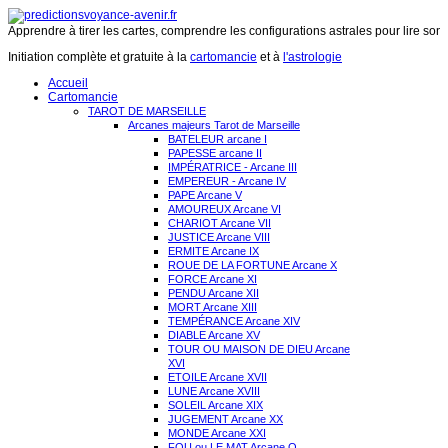
Apprendre à tirer les cartes, comprendre les configurations astrales pour lire son 
Initiation complète et gratuite à la
cartomancie
et à
l'astrologie
Accueil
Cartomancie
TAROT DE MARSEILLE
Arcanes majeurs Tarot de Marseille
BATELEUR arcane I
PAPESSE arcane II
IMPÉRATRICE - Arcane III
EMPEREUR - Arcane IV
PAPE Arcane V
AMOUREUX Arcane VI
CHARIOT Arcane VII
JUSTICE Arcane VIII
ERMITE Arcane IX
ROUE DE LA FORTUNE Arcane X
FORCE Arcane XI
PENDU Arcane XII
MORT Arcane XIII
TEMPÉRANCE Arcane XIV
DIABLE Arcane XV
TOUR OU MAISON DE DIEU Arcane
XVI
ETOILE Arcane XVII
LUNE Arcane XVIII
SOLEIL Arcane XIX
JUGEMENT Arcane XX
MONDE Arcane XXI
FOU ou LE MAT Arcane O