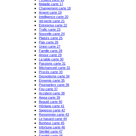
Maladie carte 17
Changement carte 18
Argent carte 19
Intelligence carte 20
Vol perte carte 21
Entreprise carte 22
Trafic carte 23
Nouvelle carte 24
Plaisirs carte 25
Paix carte 26
Union carte 27
Famille carte 28
Amour carte 29
La table carte 30
Passions carte 31
Méchanceté carte 32
Procès carte 33
Despotisme carte 34
Ennemis carte 35
Pourparlers carte 36
Feu carte 37
Accident carte 38
Appui carte 39
Beauté carte 40
Héritage carte 41
Sagesse carte 42
Renommée carte 43
Le hasard carte 44
Bonheur carte 45
Infortune carte 46
Stérilité carte 47
Fatalité carte 48