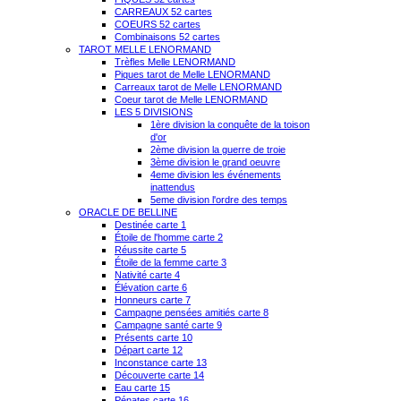
CARREAUX 52 cartes
COEURS 52 cartes
Combinaisons 52 cartes
TAROT MELLE LENORMAND
Trèfles Melle LENORMAND
Piques tarot de Melle LENORMAND
Carreaux tarot de Melle LENORMAND
Coeur tarot de Melle LENORMAND
LES 5 DIVISIONS
1ère division la conquête de la toison
d'or
2ème division la guerre de troie
3ème division le grand oeuvre
4eme division les événements
inattendus
5eme division l'ordre des temps
ORACLE DE BELLINE
Destinée carte 1
Étoile de l'homme carte 2
Réussite carte 5
Étoile de la femme carte 3
Nativité carte 4
Élévation carte 6
Honneurs carte 7
Campagne pensées amitiés carte 8
Campagne santé carte 9
Présents carte 10
Départ carte 12
Inconstance carte 13
Découverte carte 14
Eau carte 15
Pénates carte 16