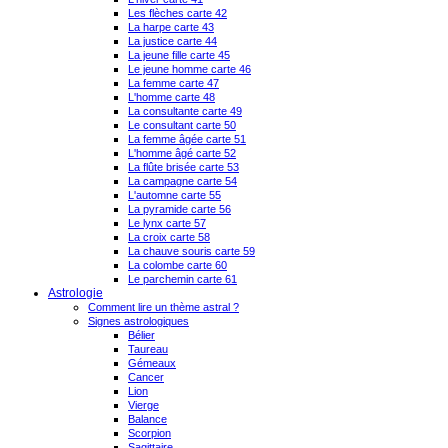
Les flèches carte 42
La harpe carte 43
La justice carte 44
La jeune fille carte 45
Le jeune homme carte 46
La femme carte 47
L'homme carte 48
La consultante carte 49
Le consultant carte 50
La femme âgée carte 51
L'homme âgé carte 52
La flûte brisée carte 53
La campagne carte 54
L'automne carte 55
La pyramide carte 56
Le lynx carte 57
La croix carte 58
La chauve souris carte 59
La colombe carte 60
Le parchemin carte 61
Astrologie
Comment lire un thème astral ?
Signes astrologiques
Bélier
Taureau
Gémeaux
Cancer
Lion
Vierge
Balance
Scorpion
Sagittaire