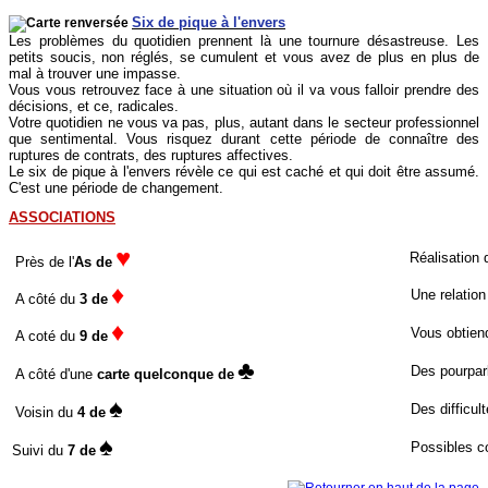
Six de pique à l'envers
Les problèmes du quotidien prennent là une tournure désastreuse. Les
petits soucis, non réglés, se cumulent et vous avez de plus en plus de
mal à trouver une impasse.
Vous vous retrouvez face à une situation où il va vous falloir prendre des
décisions, et ce, radicales.
Votre quotidien ne vous va pas, plus, autant dans le secteur professionnel
que sentimental. Vous risquez durant cette période de connaître des
ruptures de contrats, des ruptures affectives.
Le six de pique à l'envers révèle ce qui est caché et qui doit être assumé.
C'est une période de changement.
ASSOCIATIONS
♥
Réalisation 
Près de l'
As de
♦
Une relation
A côté du
3 de
♦
Vous obtiend
A coté du
9 de
♣
Des pourparl
A côté d'une
carte quelconque
de
♠
Des difficult
Voisin du
4 de
♠
Possibles co
Suivi du
7 de