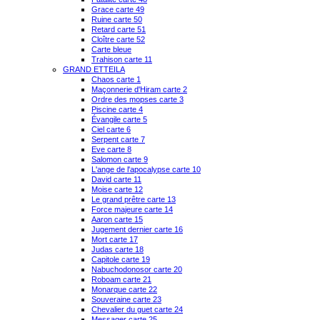
Grace carte 49
Ruine carte 50
Retard carte 51
Cloître carte 52
Carte bleue
Trahison carte 11
GRAND ETTEILA
Chaos carte 1
Maçonnerie d'Hiram carte 2
Ordre des mopses carte 3
Piscine carte 4
Évangile carte 5
Ciel carte 6
Serpent carte 7
Eve carte 8
Salomon carte 9
L'ange de l'apocalypse carte 10
David carte 11
Moise carte 12
Le grand prêtre carte 13
Force majeure carte 14
Aaron carte 15
Jugement dernier carte 16
Mort carte 17
Judas carte 18
Capitole carte 19
Nabuchodonosor carte 20
Roboam carte 21
Monarque carte 22
Souveraine carte 23
Chevalier du guet carte 24
Messager carte 25