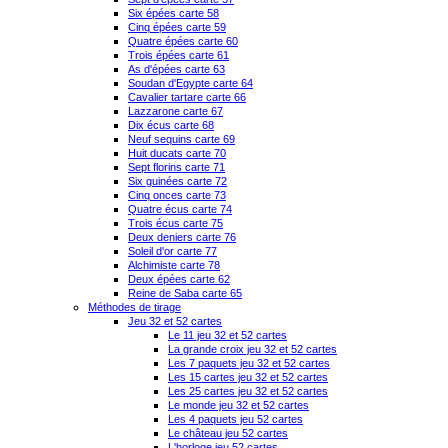
Six épées carte 58
Cinq épées carte 59
Quatre épées carte 60
Trois épées carte 61
As d'épées carte 63
Soudan d'Egypte carte 64
Cavalier tartare carte 66
Lazzarone carte 67
Dix écus carte 68
Neuf sequins carte 69
Huit ducats carte 70
Sept florins carte 71
Six guinées carte 72
Cinq onces carte 73
Quatre écus carte 74
Trois écus carte 75
Deux deniers carte 76
Soleil d'or carte 77
Alchimiste carte 78
Deux épées carte 62
Reine de Saba carte 65
Méthodes de tirage
Jeu 32 et 52 cartes
Le 11 jeu 32 et 52 cartes
La grande croix jeu 32 et 52 cartes
Les 7 paquets jeu 32 et 52 cartes
Les 15 cartes jeu 32 et 52 cartes
Les 25 cartes jeu 32 et 52 cartes
Le monde jeu 32 et 52 cartes
Les 4 paquets jeu 52 cartes
Le château jeu 52 cartes
L'horloge jeu 52 cartes