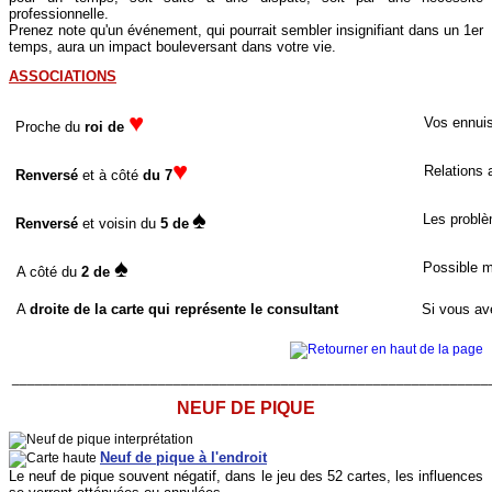
professionnelle.
Prenez note qu'un événement, qui pourrait sembler insignifiant dans un 1er
temps, aura un impact bouleversant dans votre vie.
ASSOCIATIONS
♥
Vos ennuis 
Proche du
roi de
♥
Relations a
Renversé
et à côté
du 7
♠
Les problè
Renversé
et voisin du
5 de
♠
Possible ma
A côté du
2 de
A
droite de la carte qui représente le consultant
Si vous av
______________________________________________________________
NEUF DE PIQUE
Neuf de pique à l'endroit
Le neuf de pique souvent négatif, dans le jeu des 52 cartes, les influences