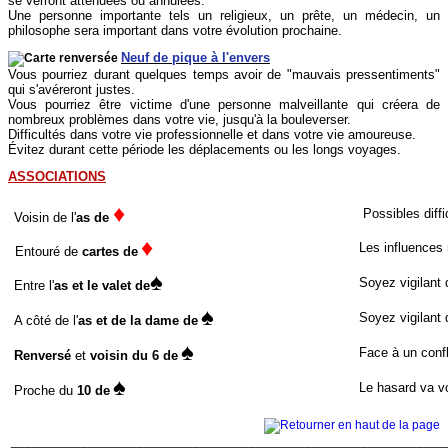
se verront atténuées ou annulées.
Une personne importante tels un religieux, un prête, un médecin, un
philosophe sera important dans votre évolution prochaine.
Neuf de pique à l'envers
Vous pourriez durant quelques temps avoir de "mauvais pressentiments"
qui s'avéreront justes.
Vous pourriez être victime d'une personne malveillante qui créera de
nombreux problèmes dans votre vie, jusqu'à la bouleverser.
Difficultés dans votre vie professionnelle et dans votre vie amoureuse.
Évitez durant cette période les déplacements ou les longs voyages.
ASSOCIATIONS
♦
Possibles diffi
Voisin de l'
as de
♦
Les influences 
Entouré de
cartes de
♠
Soyez vigilant 
Entre l'
as et le valet de
♠
Soyez vigilant
A côté de l'
as et de la dame de
♠
Face à un confl
Renversé
et
voisin du 6 de
♠
Le hasard va v
Proche du
10 de
______________________________________________________________