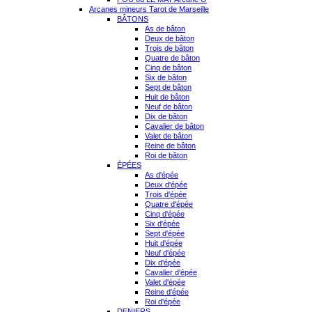
Arcanes mineurs Tarot de Marseille
BÂTONS
As de bâton
Deux de bâton
Trois de bâton
Quatre de bâton
Cinq de bâton
Six de bâton
Sept de bâton
Huit de bâton
Neuf de bâton
Dix de bâton
Cavalier de bâton
Valet de bâton
Reine de bâton
Roi de bâton
ÉPÉES
As d'épée
Deux d'épée
Trois d'épée
Quatre d'épée
Cinq d'épée
Six d'épée
Sept d'épée
Huit d'épée
Neuf d'épée
Dix d'épée
Cavalier d'épée
Valet d'épée
Reine d'épée
Roi d'épée
DENIERS