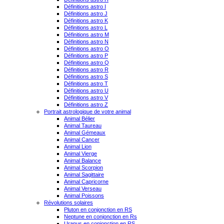
Définitions astro I
Définitions astro J
Définitions astro K
Définitions astro L
Définitions astro M
Définitions astro N
Définitions astro O
Définitions astro P
Définitions astro Q
Définitions astro R
Définitions astro S
Définitions astro T
Définitions astro U
Définitions astro V
Définitions astro Z
Portrait astrologique de votre animal
Animal Bélier
Animal Taureau
Animal Gémeaux
Animal Cancer
Animal Lion
Animal Vierge
Animal Balance
Animal Scorpion
Animal Sagittaire
Animal Capricorne
Animal Verseau
Animal Poissons
Révolutions solaires
Pluton en conjonction en RS
Neptune en conjonction en Rs
Uranus en conjonction en RS