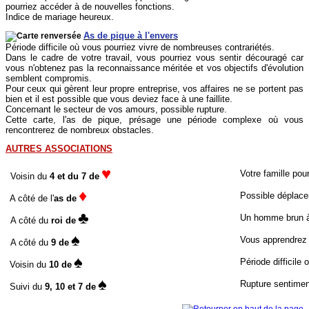
pourriez accéder à de nouvelles fonctions.
Indice de mariage heureux.
As de pique à l'envers
Période difficile où vous pourriez vivre de nombreuses contrariétés.
Dans le cadre de votre travail, vous pourriez vous sentir découragé car
vous n'obtenez pas la reconnaissance méritée et vos objectifs d'évolution
semblent compromis.
Pour ceux qui gèrent leur propre entreprise, vos affaires ne se portent pas
bien et il est possible que vous deviez face à une faillite.
Concernant le secteur de vos amours, possible rupture.
Cette carte, l'as de pique, présage une période complexe où vous
rencontrerez de nombreux obstacles.
AUTRES ASSOCIATIONS
♥
Votre famille pour
Voisin du
4 et du 7 de
♦
Possible déplacem
A côté de l'
as de
♣
Un homme brun à 
A côté du
roi de
♠
Vous apprendrez 
A côté du
9 de
♠
Période difficile 
Voisin du
10 de
♠
Rupture sentimen
Suivi du
9, 10 et 7 de