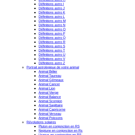
Définitions astro I
Définitions astro J
Définitions astro K
Définitions astro L
Définitions astro M
Définitions astro N
Définitions astro O
Définitions astro P
Définitions astro Q
Définitions astro R
Définitions astro S
Définitions astro T
Définitions astro U
Définitions astro V
Définitions astro Z
Portrait astrologique de votre animal
Animal Bélier
Animal Taureau
Animal Gémeaux
Animal Cancer
Animal Lion
Animal Vierge
Animal Balance
Animal Scorpion
Animal Sagittaire
Animal Capricorne
Animal Verseau
Animal Poissons
Révolutions solaires
Pluton en conjonction en RS
Neptune en conjonction en Rs
Uranus en conjonction en RS