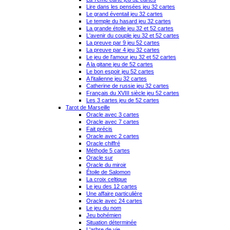
Lire dans les pensées jeu 32 cartes
Le grand éventail jeu 32 cartes
Le temple du hasard jeu 32 cartes
La grande étoile jeu 32 et 52 cartes
L'avenir du couple jeu 32 et 52 cartes
La preuve par 9 jeu 52 cartes
La preuve par 4 jeu 32 cartes
Le jeu de l'amour jeu 32 et 52 cartes
A la gitane jeu de 52 cartes
Le bon espoir jeu 52 cartes
A l'italienne jeu 32 cartes
Catherine de russie jeu 32 cartes
Français du XVIII siècle jeu 52 cartes
Les 3 cartes jeu de 52 cartes
Tarot de Marseille
Oracle avec 3 cartes
Oracle avec 7 cartes
Fait précis
Oracle avec 2 cartes
Oracle chiffré
Méthode 5 cartes
Oracle sur
Oracle du miroir
Étoile de Salomon
La croix celtique
Le jeu des 12 cartes
Une affaire particulière
Oracle avec 24 cartes
Le jeu du nom
Jeu bohémien
Situation déterminée
L'arbre de vie