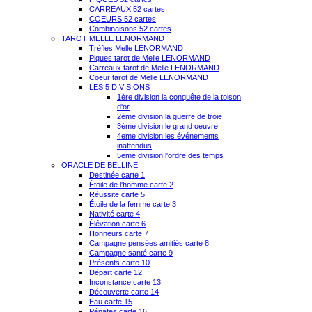
CARREAUX 52 cartes
COEURS 52 cartes
Combinaisons 52 cartes
TAROT MELLE LENORMAND
Trèfles Melle LENORMAND
Piques tarot de Melle LENORMAND
Carreaux tarot de Melle LENORMAND
Coeur tarot de Melle LENORMAND
LES 5 DIVISIONS
1ère division la conquête de la toison
d'or
2ème division la guerre de troie
3ème division le grand oeuvre
4eme division les événements
inattendus
5eme division l'ordre des temps
ORACLE DE BELLINE
Destinée carte 1
Étoile de l'homme carte 2
Réussite carte 5
Étoile de la femme carte 3
Nativité carte 4
Élévation carte 6
Honneurs carte 7
Campagne pensées amitiés carte 8
Campagne santé carte 9
Présents carte 10
Départ carte 12
Inconstance carte 13
Découverte carte 14
Eau carte 15
Pénates carte 16