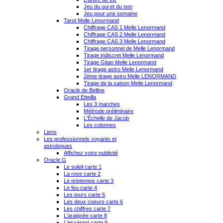
Jeu du oui et du non
Jeu pour une semaine
Tarot Melle Lenormand
Chiffrage CAS 1 Melle Lenormand
Chiffrage CAS 2 Melle Lenormand
Chiffrage CAS 3 Melle Lenormand
Tirage personnel de Melle Lenormand
Tirage indiscret Melle Lenormand
Tirage Gitan Melle Lenormand
1er tirage astro Melle Lenormand
2ème tirage astro Melle LENORMAND
Tirage de la saison Melle Lenormand
Oracle de Belline
Grand Etteilla
Les 3 marches
Méthode préliminaire
L'Échelle de Jacob
Les colonnes
Liens
Les professionnels voyants et
astrologues
Affichez votre publicité
Oracle G
Le soleil carte 1
La rose carte 2
Le printemps carte 3
Le feu carte 4
Les tours carte 5
Les deux coeurs carte 6
Les chiffres carte 7
L'araignée carte 8
L'escargot carte 9