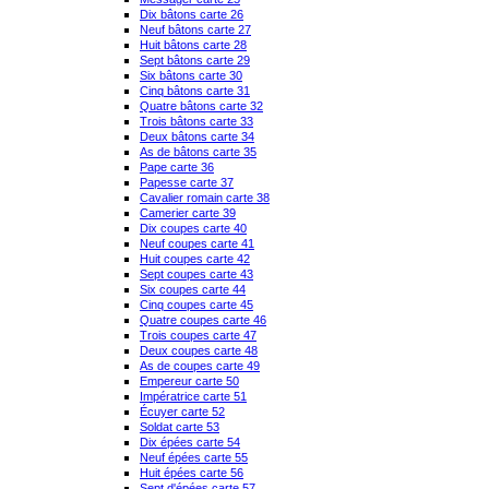
Dix bâtons carte 26
Neuf bâtons carte 27
Huit bâtons carte 28
Sept bâtons carte 29
Six bâtons carte 30
Cinq bâtons carte 31
Quatre bâtons carte 32
Trois bâtons carte 33
Deux bâtons carte 34
As de bâtons carte 35
Pape carte 36
Papesse carte 37
Cavalier romain carte 38
Camerier carte 39
Dix coupes carte 40
Neuf coupes carte 41
Huit coupes carte 42
Sept coupes carte 43
Six coupes carte 44
Cinq coupes carte 45
Quatre coupes carte 46
Trois coupes carte 47
Deux coupes carte 48
As de coupes carte 49
Empereur carte 50
Impératrice carte 51
Écuyer carte 52
Soldat carte 53
Dix épées carte 54
Neuf épées carte 55
Huit épées carte 56
Sept d'épées carte 57