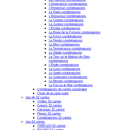
L'Impératrice combinaisons
L'Empereur combinaisons
Le Pape combinaisons
L'Amoureux combinaisons
Le Chariot combinaisons
La Justice combinaisons
L'Ermite combinaisons
La Roue de la Fortune combinaisons
La Force combinaisons
Le Pendu combinaisons
La Mort combinaisons
La Tempérance combinaisons
Le Diable combinaisons
La Tour ou la Maison de Dieu
combinaisons
L'Étoile combinaisons
La Lune combinaisons
Le Soleil combinaisons
Le Jugement combinaisons
Le Monde combinaisons
Le Fou ou le Mat combinaisons
Combinaisons de cartes numérales
Choix de la carte sujet
Jeu de 32 cartes
Trèfles 32 cartes
Coeurs 32 cartes
Carreaux 32 cartes
Piques 32 cartes
Combinaisons 32 cartes
Jeu 52 cartes
TRÈFLES 52 cartes
PIQUES 52 cartes