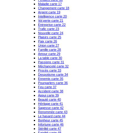
Maladie carte 17
Changement carte 18
Argent carte 19
Intelligence carte 20
Vol perte carte 21
Entreprise carte 22
Trafic carte 23
Nouvelle carte 24
Plaisirs carte 25
Paix carte 26
Union carte 27
Famille carte 28
Amour carte 29
La table carte 30
Passions carte 31
Méchanceté carte 32
Procès carte 33
Despotisme carte 34
Ennemis carte 35
Pourparlers carte 36
Feu carte 37
Accident carte 38
Appui carte 39
Beauté carte 40
Héritage carte 41
Sagesse carte 42
Renommée carte 43
Le hasard carte 44
Bonheur carte 45
Infortune carte 46
Stérilité carte 47
Fatalité carte 48