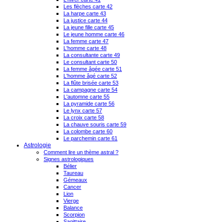
Les flèches carte 42
La harpe carte 43
La justice carte 44
La jeune fille carte 45
Le jeune homme carte 46
La femme carte 47
L'homme carte 48
La consultante carte 49
Le consultant carte 50
La femme âgée carte 51
L'homme âgé carte 52
La flûte brisée carte 53
La campagne carte 54
L'automne carte 55
La pyramide carte 56
Le lynx carte 57
La croix carte 58
La chauve souris carte 59
La colombe carte 60
Le parchemin carte 61
Astrologie
Comment lire un thème astral ?
Signes astrologiques
Bélier
Taureau
Gémeaux
Cancer
Lion
Vierge
Balance
Scorpion
Sagittaire