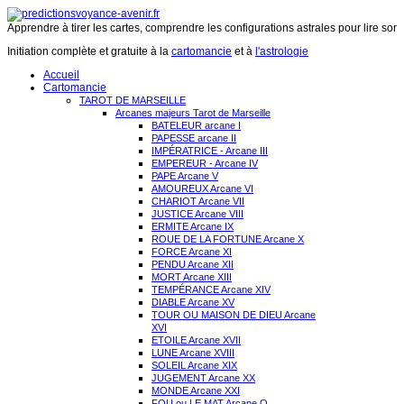
Apprendre à tirer les cartes, comprendre les configurations astrales pour lire son 
Initiation complète et gratuite à la
cartomancie
et à
l'astrologie
Accueil
Cartomancie
TAROT DE MARSEILLE
Arcanes majeurs Tarot de Marseille
BATELEUR arcane I
PAPESSE arcane II
IMPÉRATRICE - Arcane III
EMPEREUR - Arcane IV
PAPE Arcane V
AMOUREUX Arcane VI
CHARIOT Arcane VII
JUSTICE Arcane VIII
ERMITE Arcane IX
ROUE DE LA FORTUNE Arcane X
FORCE Arcane XI
PENDU Arcane XII
MORT Arcane XIII
TEMPÉRANCE Arcane XIV
DIABLE Arcane XV
TOUR OU MAISON DE DIEU Arcane
XVI
ETOILE Arcane XVII
LUNE Arcane XVIII
SOLEIL Arcane XIX
JUGEMENT Arcane XX
MONDE Arcane XXI
FOU ou LE MAT Arcane O