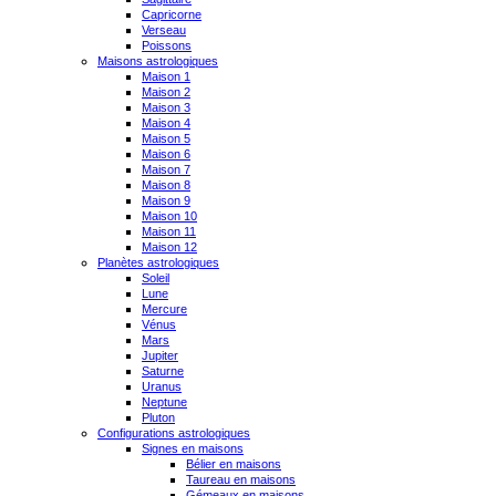
Capricorne
Verseau
Poissons
Maisons astrologiques
Maison 1
Maison 2
Maison 3
Maison 4
Maison 5
Maison 6
Maison 7
Maison 8
Maison 9
Maison 10
Maison 11
Maison 12
Planètes astrologiques
Soleil
Lune
Mercure
Vénus
Mars
Jupiter
Saturne
Uranus
Neptune
Pluton
Configurations astrologiques
Signes en maisons
Bélier en maisons
Taureau en maisons
Gémeaux en maisons