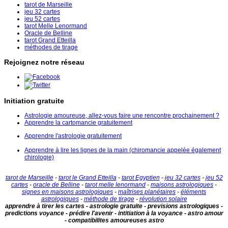
tarot de Marseille
jeu 32 cartes
jeu 52 cartes
tarot Melle Lenormand
Oracle de Belline
tarot Grand Etteilla
méthodes de tirage
Rejoignez notre réseau
Initiation gratuite
Astrologie amoureuse, allez-vous faire une rencontre prochainement ?
Apprendre la cartomancie gratuitement
Apprendre l'astrologie gratuitement
Apprendre à lire les lignes de la main (chiromancie appelée également
chirologie)
tarot de Marseille
-
tarot le Grand Etteilla
-
tarot Egyptien
-
jeu 32 cartes
-
jeu 52
cartes
-
oracle de Belline
-
tarot melle lenormand
-
maisons astrologiques
-
signes en maisons astrologiques
-
maîtrises planétaires
-
éléments
astrologiques
-
méthode de tirage
-
révolution solaire
apprendre à tirer les cartes - astrologie gratuite - previsions astrologiques -
predictions voyance - prédire l'avenir - intitiation à la voyance - astro amour
- compatibilites amoureuses astro