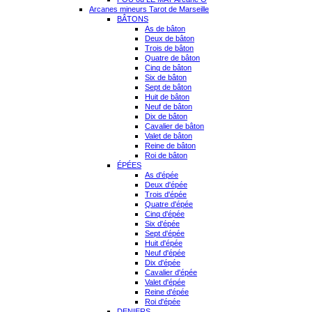
Arcanes mineurs Tarot de Marseille
BÂTONS
As de bâton
Deux de bâton
Trois de bâton
Quatre de bâton
Cinq de bâton
Six de bâton
Sept de bâton
Huit de bâton
Neuf de bâton
Dix de bâton
Cavalier de bâton
Valet de bâton
Reine de bâton
Roi de bâton
ÉPÉES
As d'épée
Deux d'épée
Trois d'épée
Quatre d'épée
Cinq d'épée
Six d'épée
Sept d'épée
Huit d'épée
Neuf d'épée
Dix d'épée
Cavalier d'épée
Valet d'épée
Reine d'épée
Roi d'épée
DENIERS