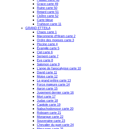
Grace carte 49
Ruine carte 50
Retard carte 51
Cloître carte 52
Carte bleue
Trahison carte 11
GRAND ETTEILA
Chaos carte 1
Maçonnerie d'Hiram carte 2
Ordre des mopses carte 3
Piscine carte 4
Évangile carte 5
Ciel carte 6
Serpent carte 7
Eve carte 8
Salomon carte 9
L'ange de l'apocalypse carte 10
David carte 11
Moise carte 12
Le grand prêtre carte 13
Force majeure carte 14
Aaron carte 15
Jugement dernier carte 16
Mort carte 17
Judas carte 18
Capitole carte 19
Nabuchodonosor carte 20
Roboam carte 21
Monarque carte 22
Souveraine carte 23
Chevalier du guet carte 24
Messager carte 25