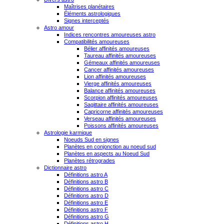
Maîtrises planétaires
Éléments astrologiques
Signes interceptés
Astro amour
Indices rencontres amoureuses astro
Compatibilités amoureuses
Bélier affinités amoureuses
Taureau affinités amoureuses
Gémeaux affinités amoureuses
Cancer affinités amoureuses
Lion affinités amoureuses
Vierge affinités amoureuses
Balance affinités amoureuses
Scorpion affinités amoureuses
Sagittaire affinités amoureuses
Capricorne affinités amoureuses
Verseau affinités amoureuses
Poissons affinités amoureuses
Astrologie karmique
Noeuds Sud en signes
Planètes en conjonction au noeud sud
Planètes en aspects au Noeud Sud
Planètes rétrogrades
Dictionnaire astro
Définitions astro A
Définitions astro B
Définitions astro C
Définitions astro D
Définitions astro E
Définitions astro F
Définitions astro G
Définitions astro H