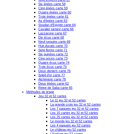
Six épées carte 58
Cinq épées carte 59
Quatre épées carte 60
Trois épées carte 61
As d'épées carte 63
Soudan d'Egypte carte 64
Cavalier tartare carte 66
Lazzarone carte 67
Dix écus carte 68
Neuf sequins carte 69
Huit ducats carte 70
Sept florins carte 71
Six guinées carte 72
Cinq onces carte 73
Quatre écus carte 74
Trois écus carte 75
Deux deniers carte 76
Soleil d'or carte 77
Alchimiste carte 78
Deux épées carte 62
Reine de Saba carte 65
Méthodes de tirage
Jeu 32 et 52 cartes
Le 11 jeu 32 et 52 cartes
La grande croix jeu 32 et 52 cartes
Les 7 paquets jeu 32 et 52 cartes
Les 15 cartes jeu 32 et 52 cartes
Les 25 cartes jeu 32 et 52 cartes
Le monde jeu 32 et 52 cartes
Les 4 paquets jeu 52 cartes
Le château jeu 52 cartes
L'horloge jeu 52 cartes