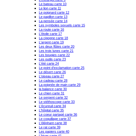
Le bateau carte 10
Le lion carte 11
Le poignard carte 12
Le papillon carte 13
La pensée carte 14
Les symboles sexuels carte 15
La route carte 16
L'étoile carte 17
La cigogne carte 18
L'argent carte 19
Les deux flûtes carte 20
Les trois lunes carte 21
Les bougies carte 22
Les outils carte 23
L'été carte 24
Le point d'exclamation carte 25
Le désert carte 26
L'oiseau carte 27
Le cadeau carte 28
La poignée de main carte 29
la balance carte 30
Le chien carte 31
Le serpent carte 32
Le stéthoscope carte 33
L'écureuil carte 34
L'hôpital carte 35
Le coeur partagé carte 36
Le coquillage carte 37
L'éléphant carte 38
Le rat carte 39
Les papiers carte 40
L'hiver carte 41