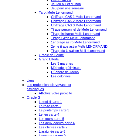
Jeu du oui et du non
Jeu pour une semaine
Tarot Melle Lenormand
Chiffrage CAS 1 Melle Lenormand
Chiffrage CAS 2 Melle Lenormand
Chiffrage CAS 3 Melle Lenormand
Tirage personnel de Melle Lenormand
Tirage indiscret Melle Lenormand
Tirage Gitan Melle Lenormand
1er tirage astro Melle Lenormand
2ème tirage astro Melle LENORMAND
Tirage de la saison Melle Lenormand
Oracle de Belline
Grand Etteilla
Les 3 marches
Méthode préliminaire
L'Échelle de Jacob
Les colonnes
Liens
Les professionnels voyants et
astrologues
Affichez votre publicité
Oracle G
Le soleil carte 1
La rose carte 2
Le printemps carte 3
Le feu carte 4
Les tours carte 5
Les deux coeurs carte 6
Les chiffres carte 7
L'araignée carte 8
L'escargot carte 9