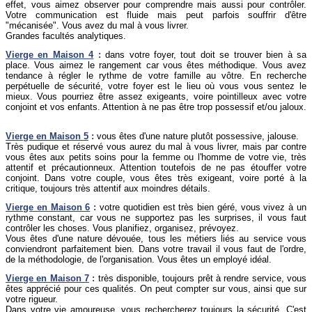
effet, vous aimez observer pour comprendre mais aussi pour contrôler.
Votre communication est fluide mais peut parfois souffrir d'être
"mécanisée". Vous avez du mal à vous livrer.
Grandes facultés analytiques.
Vierge
en Maison 4
:
dans votre foyer, tout doit se trouver bien à sa
place. Vous aimez le rangement car vous êtes méthodique. Vous avez
tendance à régler le rythme de votre famille au vôtre. En recherche
perpétuelle de sécurité, votre foyer est le lieu où vous vous sentez le
mieux. Vous pourriez être assez exigeants, voire pointilleux avec votre
conjoint et vos enfants. Attention à ne pas être trop possessif et/ou jaloux.
Vierge
en Maison 5
:
vous êtes d'une nature plutôt possessive, jalouse.
Très pudique et réservé vous aurez du mal à vous livrer, mais par contre
vous êtes aux petits soins pour la femme ou l'homme de votre vie, très
attentif et précautionneux. Attention toutefois de ne pas étouffer votre
conjoint. Dans votre couple, vous êtes très exigeant, voire porté à la
critique, toujours très attentif aux moindres détails.
Vierge
en Maison 6
:
votre quotidien est très bien géré, vous vivez à un
rythme constant, car vous ne supportez pas les surprises, il vous faut
contrôler les choses. Vous planifiez, organisez, prévoyez.
Vous êtes d'une nature dévouée, tous les métiers liés au service vous
conviendront parfaitement bien. Dans votre travail il vous faut de l'ordre,
de la méthodologie, de l'organisation. Vous êtes un employé idéal.
Vierge
en Maison 7
:
très disponible, toujours prêt à rendre service, vous
êtes apprécié pour ces qualités. On peut compter sur vous, ainsi que sur
votre rigueur.
Dans votre vie amoureuse, vous rechercherez toujours la sécurité. C'est