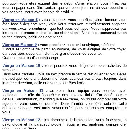
pourquoi, vous êtes exigent dès le début d'une relation, vous n'irez pas
vous engager sans être certain que votre conjoint ne puisse répondre à
vos besoins. Vous avez besoin de stabilité.
Vierge
en Maison 8
:
vous planifiez, vous contrôlez, alors lorsque vous
êtes face à des épreuves, vous vous retrouvez immédiatement angoissé
car vous avez le sentiment que tout vous échappe. Vous n'appréciez pas
les crises et encore moins les transformations. Vous êtes conservateur en
toutes choses, habitudes comprises.
Vierge
en Maison 9
:
vous possédez un esprit analytique, cérébral.
Il vous est difficile de partir en voyage, de vous éloigner de votre foyer,
car vous êtes dépendant d'un très grand besoin de sécurité.
Grandes facultés d'apprentissage.
Vierge
en Maison 10
:
vous pourriez vous diriger vers des activités de
services.
Dans votre carrière, vous saurez prendre le temps d'évoluer car vous êtes
méthodique, constant, déterminé, vous avancez pas à pas, toujours dans
la même direction, celle que vous vous êtes fixée.
Vierge
en Maison 11
:
au sein d'une équipe vous pourriez avoir
facilement ce rôle du "contrôleur des travaux finis". Car doué pour le
détails, l'organisation, méthodique à l'extrême, on pourra compter sur votre
rigueur et votre sens du contrôle. Dans l'amitié, vous êtes celui ou celle
qui rend service. Vos amis savent qu'ils peuvent toujours compter sur
vous.
Vierge
en Maison 12
:
les domaines de l'insconcient vous fascinent, la
psychologie et la parapsychologie ; vous aimez analyser, comprendre,
décortiquer les âmes.