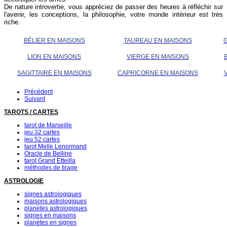
De nature introvertie, vous appréciez de passer des heures à réfléchir sur
l'avenir, les conceptions, la philosophie, votre monde intérieur est très
riche.
BÉLIER EN MAISONS
TAUREAU EN MAISONS
LION EN MAISONS
VIERGE EN MAISONS
SAGITTAIRE EN MAISONS
CAPRICORNE EN MAISONS
Précédent
Suivant
TAROTS / CARTES
tarot de Marseille
jeu 32 cartes
jeu 52 cartes
tarot Melle Lenormand
Oracle de Belline
tarot Grand Etteilla
méthodes de tirage
ASTROLOGIE
signes astrologiques
maisons astrologiques
planètes astrologiques
signes en maisons
planètes en signes