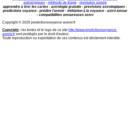
astrologiques
-
méthode de tirage
-
révolution solaire
apprendre à tirer les cartes - astrologie gratuite - previsions astrologiques -
predictions voyance - prédire l'avenir - intitiation à la voyance - astro amour
- compatibilites amoureuses astro
Copyright © 2026 predictionsvoyance-avenir.fr
Copyright
:
les textes et le logo de ce site
http://www.predictionsvoyance-
avenir.fr
sont protégés par le droit d'auteur.
Toute reproduction ou exploitation de ces contenus est strictement interdite.