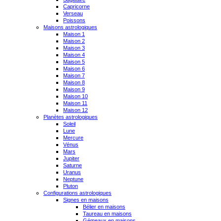
Capricorne
Verseau
Poissons
Maisons astrologiques
Maison 1
Maison 2
Maison 3
Maison 4
Maison 5
Maison 6
Maison 7
Maison 8
Maison 9
Maison 10
Maison 11
Maison 12
Planètes astrologiques
Soleil
Lune
Mercure
Vénus
Mars
Jupiter
Saturne
Uranus
Neptune
Pluton
Configurations astrologiques
Signes en maisons
Bélier en maisons
Taureau en maisons
Gémeaux en maisons