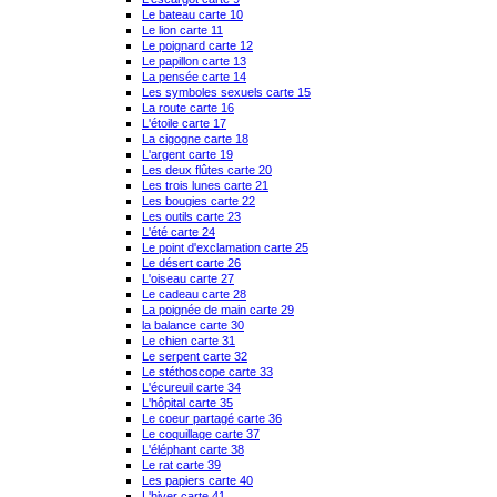
Le bateau carte 10
Le lion carte 11
Le poignard carte 12
Le papillon carte 13
La pensée carte 14
Les symboles sexuels carte 15
La route carte 16
L'étoile carte 17
La cigogne carte 18
L'argent carte 19
Les deux flûtes carte 20
Les trois lunes carte 21
Les bougies carte 22
Les outils carte 23
L'été carte 24
Le point d'exclamation carte 25
Le désert carte 26
L'oiseau carte 27
Le cadeau carte 28
La poignée de main carte 29
la balance carte 30
Le chien carte 31
Le serpent carte 32
Le stéthoscope carte 33
L'écureuil carte 34
L'hôpital carte 35
Le coeur partagé carte 36
Le coquillage carte 37
L'éléphant carte 38
Le rat carte 39
Les papiers carte 40
L'hiver carte 41