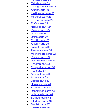
Maladie carte 17
Changement carte 18
Argent carte 19
Intelligence carte 20
Vol perte carte 21
Entreprise carte 22
Trafic carte 23
Nouvelle carte 24
Plaisirs carte 25
Paix carte 26
Union carte 27
Famille carte 28
Amour carte 29
La table carte 30
Passions carte 31
Méchanceté carte 32
Procès carte 33
Despotisme carte 34
Ennemis carte 35
Pourparlers carte 36
Feu carte 37
Accident carte 38
Appui carte 39
Beauté carte 40
Héritage carte 41
Sagesse carte 42
Renommée carte 43
Le hasard carte 44
Bonheur carte 45
Infortune carte 46
Stérilité carte 47
Fatalité carte 48