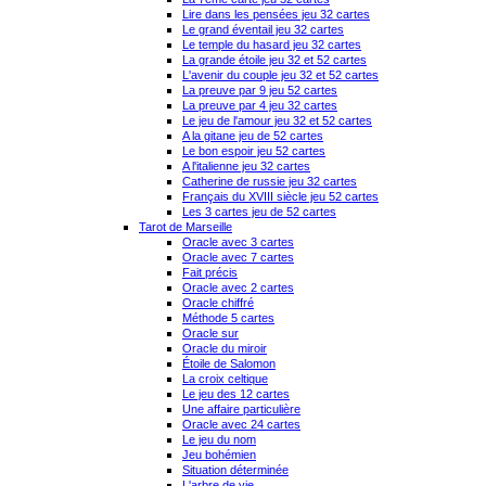
Lire dans les pensées jeu 32 cartes
Le grand éventail jeu 32 cartes
Le temple du hasard jeu 32 cartes
La grande étoile jeu 32 et 52 cartes
L'avenir du couple jeu 32 et 52 cartes
La preuve par 9 jeu 52 cartes
La preuve par 4 jeu 32 cartes
Le jeu de l'amour jeu 32 et 52 cartes
A la gitane jeu de 52 cartes
Le bon espoir jeu 52 cartes
A l'italienne jeu 32 cartes
Catherine de russie jeu 32 cartes
Français du XVIII siècle jeu 52 cartes
Les 3 cartes jeu de 52 cartes
Tarot de Marseille
Oracle avec 3 cartes
Oracle avec 7 cartes
Fait précis
Oracle avec 2 cartes
Oracle chiffré
Méthode 5 cartes
Oracle sur
Oracle du miroir
Étoile de Salomon
La croix celtique
Le jeu des 12 cartes
Une affaire particulière
Oracle avec 24 cartes
Le jeu du nom
Jeu bohémien
Situation déterminée
L'arbre de vie