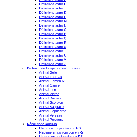
Définitions astro I
Définitions astro J
Définitions astro K
Définitions astro L
Définitions astro M
Définitions astro N
Définitions astro O
Définitions astro P
Définitions astro Q
Définitions astro R
Définitions astro S
Définitions astro T
Définitions astro U
Définitions astro V
Définitions astro Z
Portrait astrologique de votre animal
Animal Bélier
Animal Taureau
Animal Gémeaux
Animal Cancer
Animal Lion
Animal Vierge
Animal Balance
Animal Scorpion
Animal Sagittaire
Animal Capricorne
Animal Verseau
Animal Poissons
Révolutions solaires
Pluton en conjonction en RS
Neptune en conjonction en Rs
Uranus en conjonction en RS