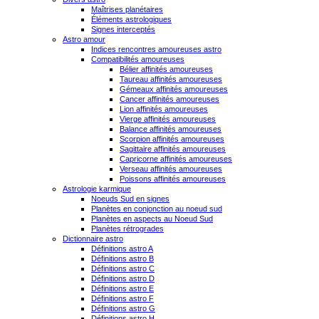
Maîtrises planétaires
Éléments astrologiques
Signes interceptés
Astro amour
Indices rencontres amoureuses astro
Compatibilités amoureuses
Bélier affinités amoureuses
Taureau affinités amoureuses
Gémeaux affinités amoureuses
Cancer affinités amoureuses
Lion affinités amoureuses
Vierge affinités amoureuses
Balance affinités amoureuses
Scorpion affinités amoureuses
Sagittaire affinités amoureuses
Capricorne affinités amoureuses
Verseau affinités amoureuses
Poissons affinités amoureuses
Astrologie karmique
Noeuds Sud en signes
Planètes en conjonction au noeud sud
Planètes en aspects au Noeud Sud
Planètes rétrogrades
Dictionnaire astro
Définitions astro A
Définitions astro B
Définitions astro C
Définitions astro D
Définitions astro E
Définitions astro F
Définitions astro G
Définitions astro H