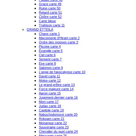
Grace carte 49
Ruine carte 50
Retard carte 51
Cloître carte 52
Carte bleue
Trahison carte 11
GRAND ETTEILA
Chaos carte 1
Maçonnerie d'Hiram carte 2
Ordre des mopses carte 3
Piscine carte 4
Évangile carte 5
Ciel carte 6
Serpent carte 7
Eve carte 8
Salomon carte 9
L'ange de l'apocalypse carte 10
David carte 11
Moise carte 12
Le grand prêtre carte 13
Force majeure carte 14
Aaron carte 15
Jugement dernier carte 16
Mort carte 17
Judas carte 18
Capitole carte 19
Nabuchodonosor carte 20
Roboam carte 21
Monarque carte 22
Souveraine carte 23
Chevalier du guet carte 24
Messager carte 25