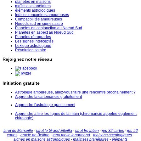
planètes en maisons
maîtrises planétaires
éléments astrologiques
Indices rencontres amoureuses
Compatibilités amoureuses
Noeuds sud en signes astro
Planètes en conjonction au Noeud Sud
Planètes en aspect au Noeud Sud
Planètes rétrogrades
Les signes interceptés
Lexique astrologique
Révolution solaire
Rejoignez notre réseau
Initiation gratuite
Astrologie amoureuse, allez-vous faire une rencontre prochainement ?
Apprendre la cartomancie gratuitement
Apprendre l'astrologie gratuitement
Apprendre à lire les lignes de la main (chiromancie appelée également
chirologie)
tarot de Marseille
-
tarot le Grand Etteilla
-
tarot Egyptien
-
jeu 32 cartes
-
jeu 52
cartes
-
oracle de Belline
-
tarot melle lenormand
-
maisons astrologiques
-
signes en maisons astrologiques
-
maîtrises planétaires
-
éléments