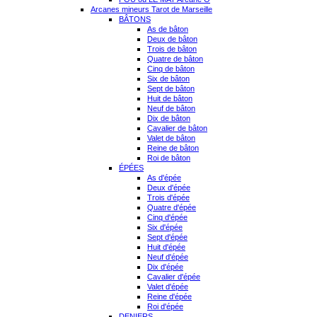
Arcanes mineurs Tarot de Marseille
BÂTONS
As de bâton
Deux de bâton
Trois de bâton
Quatre de bâton
Cinq de bâton
Six de bâton
Sept de bâton
Huit de bâton
Neuf de bâton
Dix de bâton
Cavalier de bâton
Valet de bâton
Reine de bâton
Roi de bâton
ÉPÉES
As d'épée
Deux d'épée
Trois d'épée
Quatre d'épée
Cinq d'épée
Six d'épée
Sept d'épée
Huit d'épée
Neuf d'épée
Dix d'épée
Cavalier d'épée
Valet d'épée
Reine d'épée
Roi d'épée
DENIERS