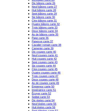
Dix bâtons carte 26
Neuf bâtons carte 27
Huit bâtons carte 28
Sept bâtons carte 29
Six bâtons carte 30
Cinq bâtons carte 31
Quatre bâtons carte 32
Trois bâtons carte 33
Deux bâtons carte 34
As de bâtons carte 35
Pape carte 36
Papesse carte 37
Cavalier romain carte 38
Camerier carte 39
Dix coupes carte 40
Neuf coupes carte 41
Huit coupes carte 42
Sept coupes carte 43
Six coupes carte 44
Cinq coupes carte 45
Quatre coupes carte 46
Trois coupes carte 47
Deux coupes carte 48
As de coupes carte 49
Empereur carte 50
Impératrice carte 51
Écuyer carte 52
Soldat carte 53
Dix épées carte 54
Neuf épées carte 55
Huit épées carte 56
Sept d'épées carte 57