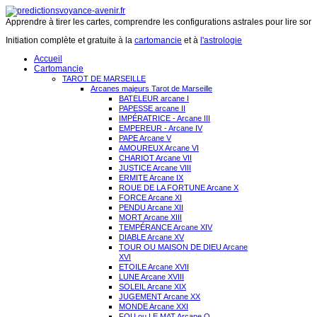
Apprendre à tirer les cartes, comprendre les configurations astrales pour lire son 
Initiation complète et gratuite à la
cartomancie
et à
l'astrologie
Accueil
Cartomancie
TAROT DE MARSEILLE
Arcanes majeurs Tarot de Marseille
BATELEUR arcane I
PAPESSE arcane II
IMPÉRATRICE - Arcane III
EMPEREUR - Arcane IV
PAPE Arcane V
AMOUREUX Arcane VI
CHARIOT Arcane VII
JUSTICE Arcane VIII
ERMITE Arcane IX
ROUE DE LA FORTUNE Arcane X
FORCE Arcane XI
PENDU Arcane XII
MORT Arcane XIII
TEMPÉRANCE Arcane XIV
DIABLE Arcane XV
TOUR OU MAISON DE DIEU Arcane
XVI
ETOILE Arcane XVII
LUNE Arcane XVIII
SOLEIL Arcane XIX
JUGEMENT Arcane XX
MONDE Arcane XXI
FOU ou LE MAT Arcane O