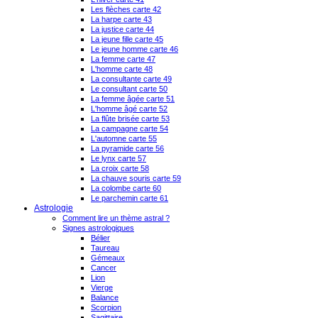
Les flèches carte 42
La harpe carte 43
La justice carte 44
La jeune fille carte 45
Le jeune homme carte 46
La femme carte 47
L'homme carte 48
La consultante carte 49
Le consultant carte 50
La femme âgée carte 51
L'homme âgé carte 52
La flûte brisée carte 53
La campagne carte 54
L'automne carte 55
La pyramide carte 56
Le lynx carte 57
La croix carte 58
La chauve souris carte 59
La colombe carte 60
Le parchemin carte 61
Astrologie
Comment lire un thème astral ?
Signes astrologiques
Bélier
Taureau
Gémeaux
Cancer
Lion
Vierge
Balance
Scorpion
Sagittaire