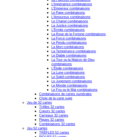
L'Impératrice combinaisons
L'Empereur combinaisons
Le Pape combinaisons
L'Amoureux combinaisons
Le Chariot combinaisons
La Justice combinaisons
L'Ermite combinaisons
La Roue de la Fortune combinaisons
La Force combinaisons
Le Pendu combinaisons
La Mort combinaisons
La Tempérance combinaisons
Le Diable combinaisons
La Tour ou la Maison de Dieu
combinaisons
L'Étoile combinaisons
La Lune combinaisons
Le Soleil combinaisons
Le Jugement combinaisons
Le Monde combinaisons
Le Fou ou le Mat combinaisons
Combinaisons de cartes numérales
Choix de la carte sujet
Jeu de 32 cartes
Trèfles 32 cartes
Coeurs 32 cartes
Carreaux 32 cartes
Piques 32 cartes
Combinaisons 32 cartes
Jeu 52 cartes
TRÈFLES 52 cartes
PIQUES 52 cartes