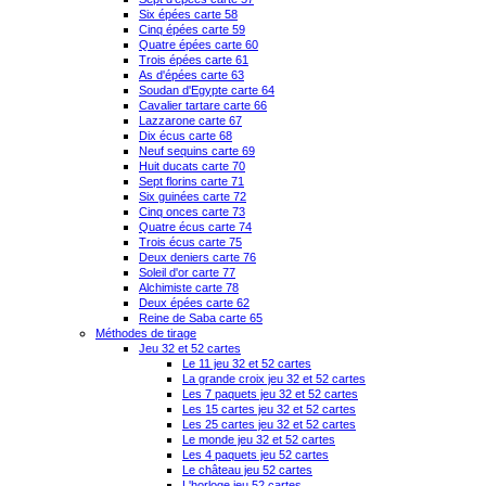
Six épées carte 58
Cinq épées carte 59
Quatre épées carte 60
Trois épées carte 61
As d'épées carte 63
Soudan d'Egypte carte 64
Cavalier tartare carte 66
Lazzarone carte 67
Dix écus carte 68
Neuf sequins carte 69
Huit ducats carte 70
Sept florins carte 71
Six guinées carte 72
Cinq onces carte 73
Quatre écus carte 74
Trois écus carte 75
Deux deniers carte 76
Soleil d'or carte 77
Alchimiste carte 78
Deux épées carte 62
Reine de Saba carte 65
Méthodes de tirage
Jeu 32 et 52 cartes
Le 11 jeu 32 et 52 cartes
La grande croix jeu 32 et 52 cartes
Les 7 paquets jeu 32 et 52 cartes
Les 15 cartes jeu 32 et 52 cartes
Les 25 cartes jeu 32 et 52 cartes
Le monde jeu 32 et 52 cartes
Les 4 paquets jeu 52 cartes
Le château jeu 52 cartes
L'horloge jeu 52 cartes