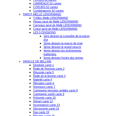
CARREAUX 52 cartes
COEURS 52 cartes
Combinaisons 52 cartes
TAROT MELLE LENORMAND
Trèfles Melle LENORMAND
Piques tarot de Melle LENORMAND
Carreaux tarot de Melle LENORMAND
Coeur tarot de Melle LENORMAND
LES 5 DIVISIONS
1ère division la conquête de la toison
d'or
2ème division la guerre de troie
3ème division le grand oeuvre
4eme division les événements
inattendus
5eme division l'ordre des temps
ORACLE DE BELLINE
Destinée carte 1
Étoile de l'homme carte 2
Réussite carte 5
Étoile de la femme carte 3
Nativité carte 4
Élévation carte 6
Honneurs carte 7
Campagne pensées amitiés carte 8
Campagne santé carte 9
Présents carte 10
Départ carte 12
Inconstance carte 13
Découverte carte 14
Eau carte 15
Pénates carte 16