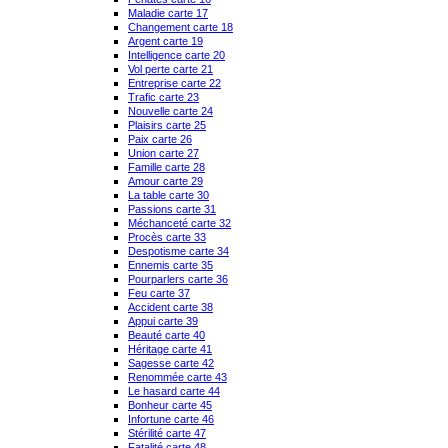
Maladie carte 17
Changement carte 18
Argent carte 19
Intelligence carte 20
Vol perte carte 21
Entreprise carte 22
Trafic carte 23
Nouvelle carte 24
Plaisirs carte 25
Paix carte 26
Union carte 27
Famille carte 28
Amour carte 29
La table carte 30
Passions carte 31
Méchanceté carte 32
Procès carte 33
Despotisme carte 34
Ennemis carte 35
Pourparlers carte 36
Feu carte 37
Accident carte 38
Appui carte 39
Beauté carte 40
Héritage carte 41
Sagesse carte 42
Renommée carte 43
Le hasard carte 44
Bonheur carte 45
Infortune carte 46
Stérilité carte 47
Fatalité carte 48