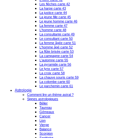
Les flèches carte 42
La harpe carte 43
La justice carte 44
La jeune fille carte 45
Le jeune homme carte 46
La femme carte 47
L'homme carte 48
La consultante carte 49
Le consultant carte 50
La femme âgée carte 51
L'homme âgé carte 52
La flûte brisée carte 53
La campagne carte 54
L'automne carte 55
La pyramide carte 56
Le lynx carte 57
La croix carte 58
La chauve souris carte 59
La colombe carte 60
Le parchemin carte 61
Astrologie
Comment lire un thème astral ?
Signes astrologiques
Bélier
Taureau
Gémeaux
Cancer
Lion
Vierge
Balance
Scorpion
Sagittaire