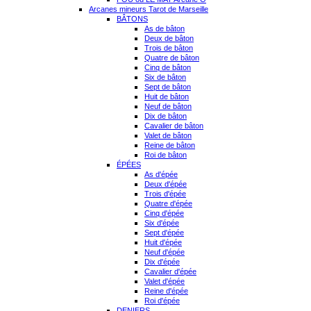
Arcanes mineurs Tarot de Marseille
BÂTONS
As de bâton
Deux de bâton
Trois de bâton
Quatre de bâton
Cinq de bâton
Six de bâton
Sept de bâton
Huit de bâton
Neuf de bâton
Dix de bâton
Cavalier de bâton
Valet de bâton
Reine de bâton
Roi de bâton
ÉPÉES
As d'épée
Deux d'épée
Trois d'épée
Quatre d'épée
Cinq d'épée
Six d'épée
Sept d'épée
Huit d'épée
Neuf d'épée
Dix d'épée
Cavalier d'épée
Valet d'épée
Reine d'épée
Roi d'épée
DENIERS