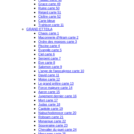
Grace carte 49
Ruine carte 50
Retard carte 51
Cloître carte 52
Carte bleue
Trahison carte 11
GRAND ETTEILA
Chaos carte 1
Maçonnerie d'Hiram carte 2
Ordre des mopses carte 3
Piscine carte 4
Évangile carte 5
Ciel carte 6
Serpent carte 7
Eve carte 8
Salomon carte 9
L'ange de l'apocalypse carte 10
David carte 11
Moise carte 12
Le grand prêtre carte 13
Force majeure carte 14
Aaron carte 15
Jugement dernier carte 16
Mort carte 17
Judas carte 18
Capitole carte 19
Nabuchodonosor carte 20
Roboam carte 21
Monarque carte 22
Souveraine carte 23
Chevalier du guet carte 24
Messager carte 25