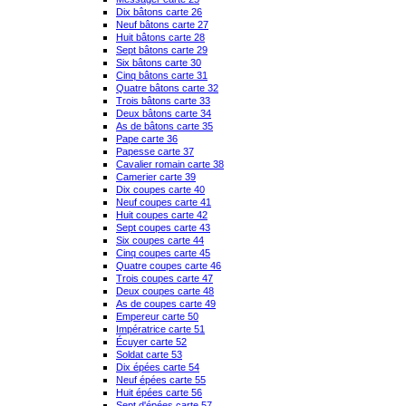
Dix bâtons carte 26
Neuf bâtons carte 27
Huit bâtons carte 28
Sept bâtons carte 29
Six bâtons carte 30
Cinq bâtons carte 31
Quatre bâtons carte 32
Trois bâtons carte 33
Deux bâtons carte 34
As de bâtons carte 35
Pape carte 36
Papesse carte 37
Cavalier romain carte 38
Camerier carte 39
Dix coupes carte 40
Neuf coupes carte 41
Huit coupes carte 42
Sept coupes carte 43
Six coupes carte 44
Cinq coupes carte 45
Quatre coupes carte 46
Trois coupes carte 47
Deux coupes carte 48
As de coupes carte 49
Empereur carte 50
Impératrice carte 51
Écuyer carte 52
Soldat carte 53
Dix épées carte 54
Neuf épées carte 55
Huit épées carte 56
Sept d'épées carte 57