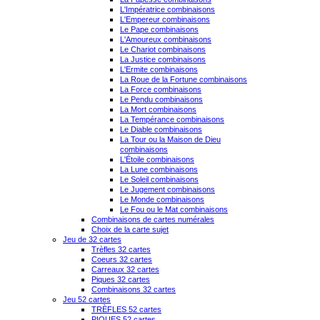
L'Impératrice combinaisons
L'Empereur combinaisons
Le Pape combinaisons
L'Amoureux combinaisons
Le Chariot combinaisons
La Justice combinaisons
L'Ermite combinaisons
La Roue de la Fortune combinaisons
La Force combinaisons
Le Pendu combinaisons
La Mort combinaisons
La Tempérance combinaisons
Le Diable combinaisons
La Tour ou la Maison de Dieu
combinaisons
L'Étoile combinaisons
La Lune combinaisons
Le Soleil combinaisons
Le Jugement combinaisons
Le Monde combinaisons
Le Fou ou le Mat combinaisons
Combinaisons de cartes numérales
Choix de la carte sujet
Jeu de 32 cartes
Trèfles 32 cartes
Coeurs 32 cartes
Carreaux 32 cartes
Piques 32 cartes
Combinaisons 32 cartes
Jeu 52 cartes
TRÈFLES 52 cartes
PIQUES 52 cartes