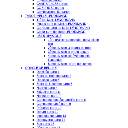
CARREAUX 52 cartes
COEURS 52 cartes
Combinaisons 52 cartes
TAROT MELLE LENORMAND
Trèfles Melle LENORMAND
Piques tarot de Melle LENORMAND
Carreaux tarot de Melle LENORMAND
Coeur tarot de Melle LENORMAND
LES 5 DIVISIONS
1ère division la conquête de la toison
d'or
2ème division la guerre de troie
3ème division le grand oeuvre
4eme division les événements
inattendus
5eme division l'ordre des temps
ORACLE DE BELLINE
Destinée carte 1
Étoile de l'homme carte 2
Réussite carte 5
Étoile de la femme carte 3
Nativité carte 4
Élévation carte 6
Honneurs carte 7
Campagne pensées amitiés carte 8
Campagne santé carte 9
Présents carte 10
Départ carte 12
Inconstance carte 13
Découverte carte 14
Eau carte 15
Pénates carte 16