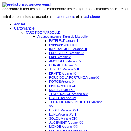
Apprendre à tirer les cartes, comprendre les configurations astrales pour lire son 
Initiation complète et gratuite à la
cartomancie
et à
l'astrologie
Accueil
Cartomancie
TAROT DE MARSEILLE
Arcanes majeurs Tarot de Marseille
BATELEUR arcane I
PAPESSE arcane II
IMPÉRATRICE - Arcane III
EMPEREUR - Arcane IV
PAPE Arcane V
AMOUREUX Arcane VI
CHARIOT Arcane VII
JUSTICE Arcane VIII
ERMITE Arcane IX
ROUE DE LA FORTUNE Arcane X
FORCE Arcane XI
PENDU Arcane XII
MORT Arcane XIII
TEMPÉRANCE Arcane XIV
DIABLE Arcane XV
TOUR OU MAISON DE DIEU Arcane
XVI
ETOILE Arcane XVII
LUNE Arcane XVIII
SOLEIL Arcane XIX
JUGEMENT Arcane XX
MONDE Arcane XXI
FOU ou LE MAT Arcane O