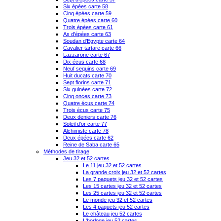
Six épées carte 58
Cinq épées carte 59
Quatre épées carte 60
Trois épées carte 61
As d'épées carte 63
Soudan d'Egypte carte 64
Cavalier tartare carte 66
Lazzarone carte 67
Dix écus carte 68
Neuf sequins carte 69
Huit ducats carte 70
Sept florins carte 71
Six guinées carte 72
Cinq onces carte 73
Quatre écus carte 74
Trois écus carte 75
Deux deniers carte 76
Soleil d'or carte 77
Alchimiste carte 78
Deux épées carte 62
Reine de Saba carte 65
Méthodes de tirage
Jeu 32 et 52 cartes
Le 11 jeu 32 et 52 cartes
La grande croix jeu 32 et 52 cartes
Les 7 paquets jeu 32 et 52 cartes
Les 15 cartes jeu 32 et 52 cartes
Les 25 cartes jeu 32 et 52 cartes
Le monde jeu 32 et 52 cartes
Les 4 paquets jeu 52 cartes
Le château jeu 52 cartes
L'horloge jeu 52 cartes