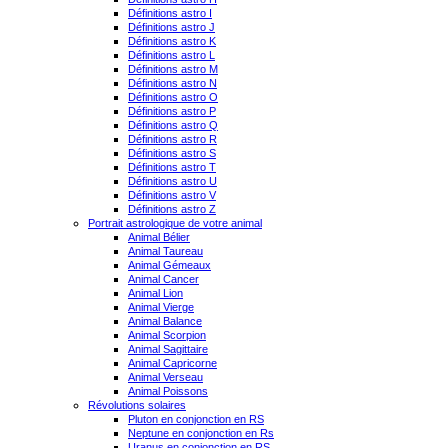
Définitions astro I
Définitions astro J
Définitions astro K
Définitions astro L
Définitions astro M
Définitions astro N
Définitions astro O
Définitions astro P
Définitions astro Q
Définitions astro R
Définitions astro S
Définitions astro T
Définitions astro U
Définitions astro V
Définitions astro Z
Portrait astrologique de votre animal
Animal Bélier
Animal Taureau
Animal Gémeaux
Animal Cancer
Animal Lion
Animal Vierge
Animal Balance
Animal Scorpion
Animal Sagittaire
Animal Capricorne
Animal Verseau
Animal Poissons
Révolutions solaires
Pluton en conjonction en RS
Neptune en conjonction en Rs
Uranus en conjonction en RS