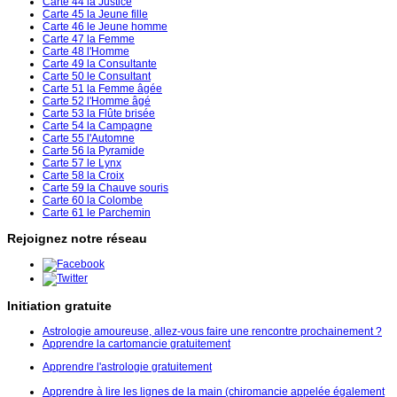
Carte 44 la Justice
Carte 45 la Jeune fille
Carte 46 le Jeune homme
Carte 47 la Femme
Carte 48 l'Homme
Carte 49 la Consultante
Carte 50 le Consultant
Carte 51 la Femme âgée
Carte 52 l'Homme âgé
Carte 53 la Flûte brisée
Carte 54 la Campagne
Carte 55 l'Automne
Carte 56 la Pyramide
Carte 57 le Lynx
Carte 58 la Croix
Carte 59 la Chauve souris
Carte 60 la Colombe
Carte 61 le Parchemin
Rejoignez notre réseau
Initiation gratuite
Astrologie amoureuse, allez-vous faire une rencontre prochainement ?
Apprendre la cartomancie gratuitement
Apprendre l'astrologie gratuitement
Apprendre à lire les lignes de la main (chiromancie appelée également