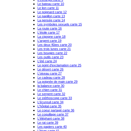
Le bateau carte 10
Le lion carte 11
Le poignard carte 12
Le papillon carte 13
La pensée carte 14
Les symboles sexuels carte 15
La route carte 16
L'étoile carte 17
La cigogne carte 18
L'argent carte 19
Les deux flûtes carte 20
Les trois lunes carte 21
Les bougies carte 22
Les outils carte 23
L'été carte 24
Le point d'exclamation carte 25
Le désert carte 26
L'oiseau carte 27
Le cadeau carte 28
La poignée de main carte 29
la balance carte 30
Le chien carte 31
Le serpent carte 32
Le stéthoscope carte 33
L'écureuil carte 34
L'hôpital carte 35
Le coeur partagé carte 36
Le coquillage carte 37
L'éléphant carte 38
Le rat carte 39
Les papiers carte 40
L'hiver carte 41