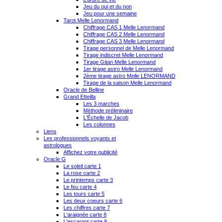
Jeu du oui et du non
Jeu pour une semaine
Tarot Melle Lenormand
Chiffrage CAS 1 Melle Lenormand
Chiffrage CAS 2 Melle Lenormand
Chiffrage CAS 3 Melle Lenormand
Tirage personnel de Melle Lenormand
Tirage indiscret Melle Lenormand
Tirage Gitan Melle Lenormand
1er tirage astro Melle Lenormand
2ème tirage astro Melle LENORMAND
Tirage de la saison Melle Lenormand
Oracle de Belline
Grand Etteilla
Les 3 marches
Méthode préliminaire
L'Échelle de Jacob
Les colonnes
Liens
Les professionnels voyants et
astrologues
Affichez votre publicité
Oracle G
Le soleil carte 1
La rose carte 2
Le printemps carte 3
Le feu carte 4
Les tours carte 5
Les deux coeurs carte 6
Les chiffres carte 7
L'araignée carte 8
L'escargot carte 9