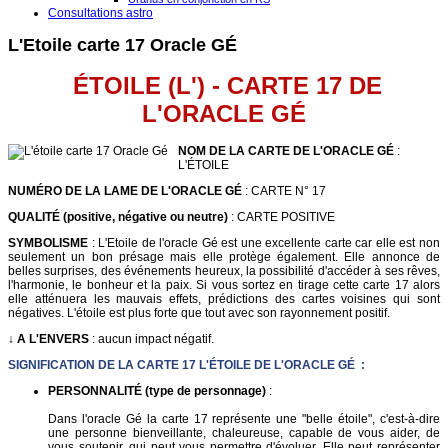
Consultations astro
L'Etoile carte 17 Oracle GÉ
ÉTOILE (L') - CARTE 17 DE
L'ORACLE G
É
NOM DE LA CARTE DE L'ORACLE GÉ
:
L'ÉTOILE
NUMÉRO DE LA LAME DE L'ORACLE GÉ
: CARTE N° 17
QUALITÉ (positive, négative ou neutre)
: CARTE POSITIVE
SYMBOLISME
: L'Etoile de l'oracle Gé est une excellente carte car elle est non
seulement un bon présage mais elle protège également. Elle annonce de
belles surprises, des événements heureux, la possibilité d'accéder à ses rêves,
l'harmonie, le bonheur et la paix. Si vous sortez en tirage cette carte 17 alors
elle atténuera les mauvais effets, prédictions des cartes voisines qui sont
négatives. L'étoile est plus forte que tout avec son rayonnement positif.
↓ A L'ENVERS
: aucun impact négatif.
SIGNIFICATION DE LA CARTE 17 L'ÉTOILE DE L'ORACLE GÉ :
PERSONNALITÉ (type de personnage)
:
Dans l'oracle Gé la carte 17 représente une "belle étoile", c'est-à-dire
une personne bienveillante, chaleureuse, capable de vous aider, de
vous soutenir, qui peut vous permettre d'évoluer. Elle peut représenter