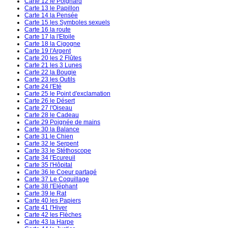
Carte 12 le Poignard
Carte 13 le Papillon
Carte 14 la Pensée
Carte 15 les Symboles sexuels
Carte 16 la route
Carte 17 la l'Etoile
Carte 18 la Cigogne
Carte 19 l'Argent
Carte 20 les 2 Flûtes
Carte 21 les 3 Lunes
Carte 22 la Bougie
Carte 23 les Outils
Carte 24 l'Eté
Carte 25 le Point d'exclamation
Carte 26 le Désert
Carte 27 l'Oiseau
Carte 28 le Cadeau
Carte 29 Poignée de mains
Carte 30 la Balance
Carte 31 le Chien
Carte 32 le Serpent
Carte 33 le Stéthoscope
Carte 34 l'Ecureuil
Carte 35 l'Hôpital
Carte 36 le Coeur partagé
Carte 37 Le Coquillage
Carte 38 l'Eléphant
Carte 39 le Rat
Carte 40 les Papiers
Carte 41 l'Hiver
Carte 42 les Flèches
Carte 43 la Harpe