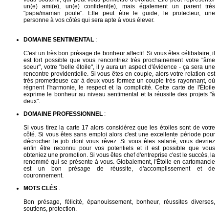
un(e) ami(e), un(e) confident(e), mais également un parent très
"papa/maman poule". Elle peut être le guide, le protecteur, une
personne à vos côtés qui sera apte à vous élever.
DOMAINE SENTIMENTAL
:
C'est un très bon présage de bonheur affectif. Si vous êtes célibataire, il
est fort possible que vous rencontriez très prochainement votre "âme
soeur", votre "belle étoile", il y aura un aspect d'évidence - ça sera une
rencontre providentielle. Si vous êtes en couple, alors votre relation est
très prometteuse car à deux vous formez un couple très rayonnant, où
règnent l'harmonie, le respect et la complicité. Cette carte de l'Étoile
exprime le bonheur au niveau sentimental et la réussite des projets "à
deux".
DOMAINE PROFESSIONNEL
:
Si vous tirez la carte 17 alors considérez que les étoiles sont de votre
côté. Si vous êtes sans emploi alors c'est une excellente période pour
décrocher le job dont vous rêvez. Si vous êtes salarié, vous devriez
enfin être reconnu pour vos potentiels et il est possible que vous
obteniez une promotion. Si vous êtes chef d'entreprise c'est le succès, la
renommé qui se présente à vous. Globalement, l'Étoile en cartomancie
est un bon présage de réussite, d'accomplissement et de
couronnement.
MOTS CLÉS
:
Bon présage, félicité, épanouissement, bonheur, réussites diverses,
soutiens, protection.