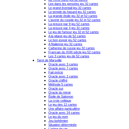
Lire dans les pensées jeu 32 cartes
Le grand éventail jeu 32 cartes
Le temple du hasard jeu 32 cartes
La grande étoile jeu 32 et 52 cartes
L'avenir du couple jeu 32 et 52 cartes
La preuve par 9 jeu 52 cartes
La preuve par 4 jeu 32 cartes
Le jeu de l'amour jeu 32 et 52 cartes
A la gitane jeu de 52 cartes
Le bon espoir jeu 52 cartes
A l'italienne jeu 32 cartes
Catherine de russie jeu 32 cartes
Français du XVIII siècle jeu 52 cartes
Les 3 cartes jeu de 52 cartes
Tarot de Marseille
Oracle avec 3 cartes
Oracle avec 7 cartes
Fait précis
Oracle avec 2 cartes
Oracle chiffré
Méthode 5 cartes
Oracle sur
Oracle du miroir
Étoile de Salomon
La croix celtique
Le jeu des 12 cartes
Une affaire particulière
Oracle avec 24 cartes
Le jeu du nom
Jeu bohémien
Situation déterminée
L'arbre de vie