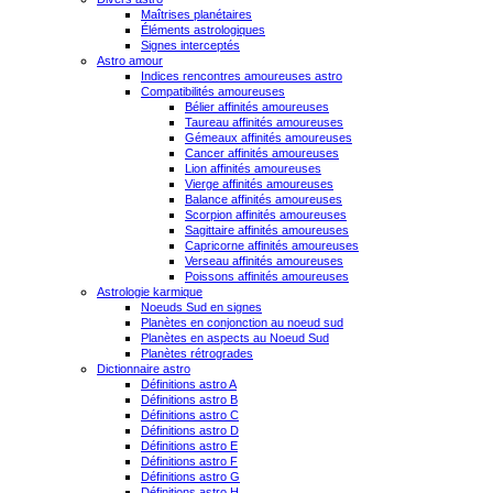
Maîtrises planétaires
Éléments astrologiques
Signes interceptés
Astro amour
Indices rencontres amoureuses astro
Compatibilités amoureuses
Bélier affinités amoureuses
Taureau affinités amoureuses
Gémeaux affinités amoureuses
Cancer affinités amoureuses
Lion affinités amoureuses
Vierge affinités amoureuses
Balance affinités amoureuses
Scorpion affinités amoureuses
Sagittaire affinités amoureuses
Capricorne affinités amoureuses
Verseau affinités amoureuses
Poissons affinités amoureuses
Astrologie karmique
Noeuds Sud en signes
Planètes en conjonction au noeud sud
Planètes en aspects au Noeud Sud
Planètes rétrogrades
Dictionnaire astro
Définitions astro A
Définitions astro B
Définitions astro C
Définitions astro D
Définitions astro E
Définitions astro F
Définitions astro G
Définitions astro H