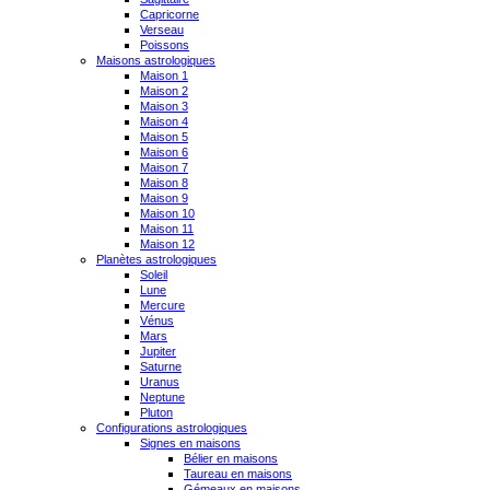
Capricorne
Verseau
Poissons
Maisons astrologiques
Maison 1
Maison 2
Maison 3
Maison 4
Maison 5
Maison 6
Maison 7
Maison 8
Maison 9
Maison 10
Maison 11
Maison 12
Planètes astrologiques
Soleil
Lune
Mercure
Vénus
Mars
Jupiter
Saturne
Uranus
Neptune
Pluton
Configurations astrologiques
Signes en maisons
Bélier en maisons
Taureau en maisons
Gémeaux en maisons