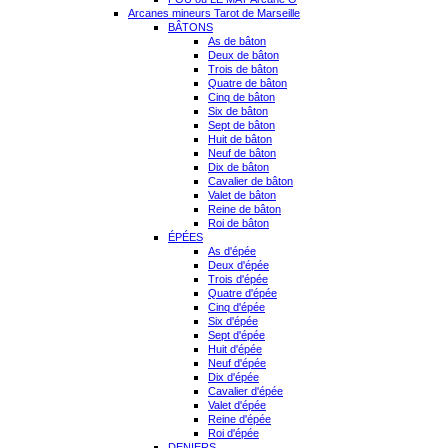
Arcanes mineurs Tarot de Marseille
BÂTONS
As de bâton
Deux de bâton
Trois de bâton
Quatre de bâton
Cinq de bâton
Six de bâton
Sept de bâton
Huit de bâton
Neuf de bâton
Dix de bâton
Cavalier de bâton
Valet de bâton
Reine de bâton
Roi de bâton
ÉPÉES
As d'épée
Deux d'épée
Trois d'épée
Quatre d'épée
Cinq d'épée
Six d'épée
Sept d'épée
Huit d'épée
Neuf d'épée
Dix d'épée
Cavalier d'épée
Valet d'épée
Reine d'épée
Roi d'épée
DENIERS