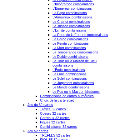
L'Impératrice combinaisons
L'Empereur combinaisons
Le Pape combinaisons
L'Amoureux combinaisons
Le Chariot combinaisons
La Justice combinaisons
L'Ermite combinaisons
La Roue de la Fortune combinaisons
La Force combinaisons
Le Pendu combinaisons
La Mort combinaisons
La Tempérance combinaisons
Le Diable combinaisons
La Tour ou la Maison de Dieu
combinaisons
L'Étoile combinaisons
La Lune combinaisons
Le Soleil combinaisons
Le Jugement combinaisons
Le Monde combinaisons
Le Fou ou le Mat combinaisons
Combinaisons de cartes numérales
Choix de la carte sujet
Jeu de 32 cartes
Trèfles 32 cartes
Coeurs 32 cartes
Carreaux 32 cartes
Piques 32 cartes
Combinaisons 32 cartes
Jeu 52 cartes
TRÈFLES 52 cartes
PIQUES 52 cartes