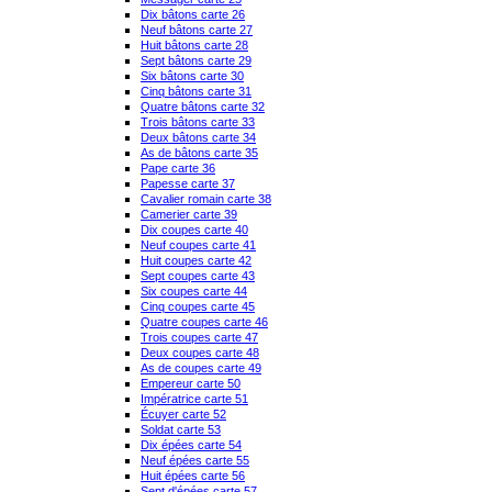
Dix bâtons carte 26
Neuf bâtons carte 27
Huit bâtons carte 28
Sept bâtons carte 29
Six bâtons carte 30
Cinq bâtons carte 31
Quatre bâtons carte 32
Trois bâtons carte 33
Deux bâtons carte 34
As de bâtons carte 35
Pape carte 36
Papesse carte 37
Cavalier romain carte 38
Camerier carte 39
Dix coupes carte 40
Neuf coupes carte 41
Huit coupes carte 42
Sept coupes carte 43
Six coupes carte 44
Cinq coupes carte 45
Quatre coupes carte 46
Trois coupes carte 47
Deux coupes carte 48
As de coupes carte 49
Empereur carte 50
Impératrice carte 51
Écuyer carte 52
Soldat carte 53
Dix épées carte 54
Neuf épées carte 55
Huit épées carte 56
Sept d'épées carte 57