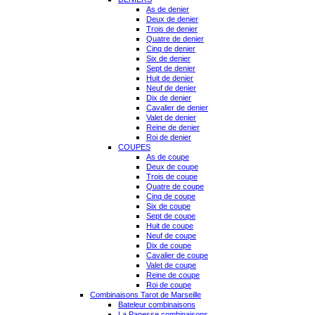
As de denier
Deux de denier
Trois de denier
Quatre de denier
Cinq de denier
Six de denier
Sept de denier
Huit de denier
Neuf de denier
Dix de denier
Cavalier de denier
Valet de denier
Reine de denier
Roi de denier
COUPES
As de coupe
Deux de coupe
Trois de coupe
Quatre de coupe
Cinq de coupe
Six de coupe
Sept de coupe
Huit de coupe
Neuf de coupe
Dix de coupe
Cavalier de coupe
Valet de coupe
Reine de coupe
Roi de coupe
Combinaisons Tarot de Marseille
Bateleur combinaisons
La Papesse combinaisons