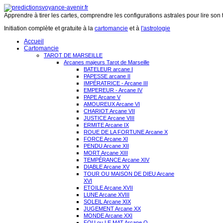
Apprendre à tirer les cartes, comprendre les configurations astrales pour lire son 
Initiation complète et gratuite à la
cartomancie
et à
l'astrologie
Accueil
Cartomancie
TAROT DE MARSEILLE
Arcanes majeurs Tarot de Marseille
BATELEUR arcane I
PAPESSE arcane II
IMPÉRATRICE - Arcane III
EMPEREUR - Arcane IV
PAPE Arcane V
AMOUREUX Arcane VI
CHARIOT Arcane VII
JUSTICE Arcane VIII
ERMITE Arcane IX
ROUE DE LA FORTUNE Arcane X
FORCE Arcane XI
PENDU Arcane XII
MORT Arcane XIII
TEMPÉRANCE Arcane XIV
DIABLE Arcane XV
TOUR OU MAISON DE DIEU Arcane
XVI
ETOILE Arcane XVII
LUNE Arcane XVIII
SOLEIL Arcane XIX
JUGEMENT Arcane XX
MONDE Arcane XXI
FOU ou LE MAT Arcane O