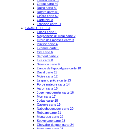
Grace carte 49
Ruine carte 50
Retard carte 51
Cloître carte 52
Carte bleue
Trahison carte 11
GRAND ETTEILA
Chaos carte 1
Maçonnerie d'Hiram carte 2
Ordre des mopses carte 3
Piscine carte 4
Évangile carte 5
Ciel carte 6
Serpent carte 7
Eve carte 8
Salomon carte 9
L'ange de l'apocalypse carte 10
David carte 11
Moise carte 12
Le grand prêtre carte 13
Force majeure carte 14
Aaron carte 15
Jugement dernier carte 16
Mort carte 17
Judas carte 18
Capitole carte 19
Nabuchodonosor carte 20
Roboam carte 21
Monarque carte 22
Souveraine carte 23
Chevalier du guet carte 24
Messager carte 25