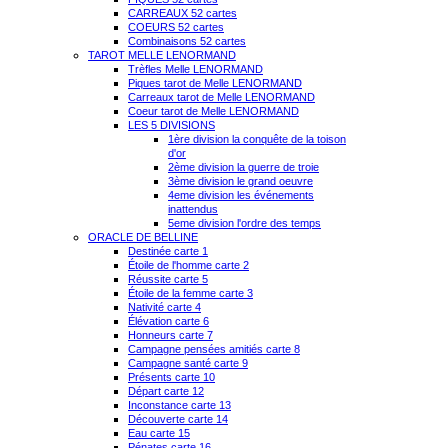
CARREAUX 52 cartes
COEURS 52 cartes
Combinaisons 52 cartes
TAROT MELLE LENORMAND
Trèfles Melle LENORMAND
Piques tarot de Melle LENORMAND
Carreaux tarot de Melle LENORMAND
Coeur tarot de Melle LENORMAND
LES 5 DIVISIONS
1ère division la conquête de la toison
d'or
2ème division la guerre de troie
3ème division le grand oeuvre
4eme division les événements
inattendus
5eme division l'ordre des temps
ORACLE DE BELLINE
Destinée carte 1
Étoile de l'homme carte 2
Réussite carte 5
Étoile de la femme carte 3
Nativité carte 4
Élévation carte 6
Honneurs carte 7
Campagne pensées amitiés carte 8
Campagne santé carte 9
Présents carte 10
Départ carte 12
Inconstance carte 13
Découverte carte 14
Eau carte 15
Pénates carte 16