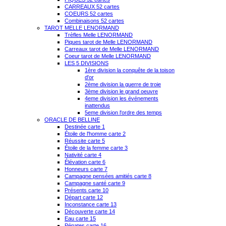
CARREAUX 52 cartes
COEURS 52 cartes
Combinaisons 52 cartes
TAROT MELLE LENORMAND
Trèfles Melle LENORMAND
Piques tarot de Melle LENORMAND
Carreaux tarot de Melle LENORMAND
Coeur tarot de Melle LENORMAND
LES 5 DIVISIONS
1ère division la conquête de la toison
d'or
2ème division la guerre de troie
3ème division le grand oeuvre
4eme division les événements
inattendus
5eme division l'ordre des temps
ORACLE DE BELLINE
Destinée carte 1
Étoile de l'homme carte 2
Réussite carte 5
Étoile de la femme carte 3
Nativité carte 4
Élévation carte 6
Honneurs carte 7
Campagne pensées amitiés carte 8
Campagne santé carte 9
Présents carte 10
Départ carte 12
Inconstance carte 13
Découverte carte 14
Eau carte 15
Pénates carte 16