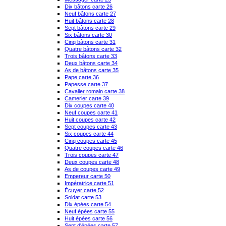
Dix bâtons carte 26
Neuf bâtons carte 27
Huit bâtons carte 28
Sept bâtons carte 29
Six bâtons carte 30
Cinq bâtons carte 31
Quatre bâtons carte 32
Trois bâtons carte 33
Deux bâtons carte 34
As de bâtons carte 35
Pape carte 36
Papesse carte 37
Cavalier romain carte 38
Camerier carte 39
Dix coupes carte 40
Neuf coupes carte 41
Huit coupes carte 42
Sept coupes carte 43
Six coupes carte 44
Cinq coupes carte 45
Quatre coupes carte 46
Trois coupes carte 47
Deux coupes carte 48
As de coupes carte 49
Empereur carte 50
Impératrice carte 51
Écuyer carte 52
Soldat carte 53
Dix épées carte 54
Neuf épées carte 55
Huit épées carte 56
Sept d'épées carte 57