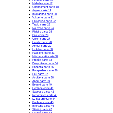
Maladie carte 17
Changement carte 18
Argent carte 19
Intelligence carte 20
Vol perte carte 21
Entreprise carte 22
Trafic carte 23
Nouvelle carte 24
Plaisirs carte 25
Paix carte 26
Union carte 27
Famille carte 28
Amour carte 29
La table carte 30
Passions carte 31
Méchanceté carte 32
Procès carte 33
Despotisme carte 34
Ennemis carte 35
Pourparlers carte 36
Feu carte 37
Accident carte 38
Appui carte 39
Beauté carte 40
Héritage carte 41
Sagesse carte 42
Renommée carte 43
Le hasard carte 44
Bonheur carte 45
Infortune carte 46
Stérilité carte 47
Fatalité carte 48