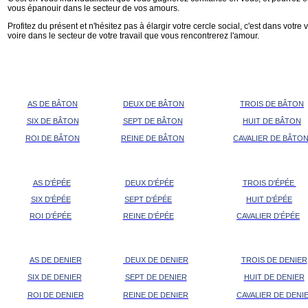
vous épanouir dans le secteur de vos amours.
Profitez du présent et n'hésitez pas à élargir votre cercle social, c'est dans votre
voire dans le secteur de votre travail que vous rencontrerez l'amour.
AS DE BÂTON
DEUX DE BÂTON
TROIS DE BÂTON
SIX DE BÂTON
SEPT DE BÂTON
HUIT DE BÂTON
ROI DE BÂTON
REINE DE BÂTON
CAVALIER DE BÂTO
AS D'ÉPÉE
DEUX D'ÉPÉE
TROIS D'ÉPÉE
SIX D'ÉPÉE
SEPT D'ÉPÉE
HUIT D'ÉPÉE
ROI D'ÉPÉE
REINE D'ÉPÉE
CAVALIER D'ÉPÉE
AS DE DENIER
DEUX DE DENIER
TROIS DE DENIER
SIX DE DENIER
SEPT DE DENIER
HUIT DE DENIER
ROI DE DENIER
REINE DE DENIER
CAVALIER DE DENI