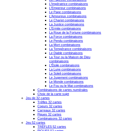
L'Impératrice combinaisons
L'Empereur combinaisons
Le Pape combinaisons
L'Amoureux combinaisons
Le Chariot combinaisons
La Justice combinaisons
L'Ermite combinaisons
La Roue de la Fortune combinaisons
La Force combinaisons
Le Pendu combinaisons
La Mort combinaisons
La Tempérance combinaisons
Le Diable combinaisons
La Tour ou la Maison de Dieu
combinaisons
L'Étoile combinaisons
La Lune combinaisons
Le Soleil combinaisons
Le Jugement combinaisons
Le Monde combinaisons
Le Fou ou le Mat combinaisons
Combinaisons de cartes numérales
Choix de la carte sujet
Jeu de 32 cartes
Trèfles 32 cartes
Coeurs 32 cartes
Carreaux 32 cartes
Piques 32 cartes
Combinaisons 32 cartes
Jeu 52 cartes
TRÈFLES 52 cartes
PIQUES 52 cartes