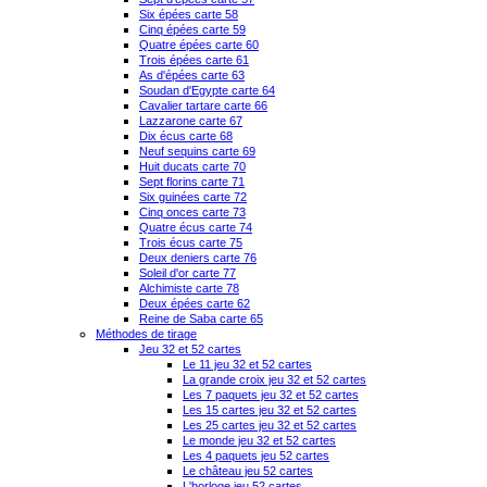
Six épées carte 58
Cinq épées carte 59
Quatre épées carte 60
Trois épées carte 61
As d'épées carte 63
Soudan d'Egypte carte 64
Cavalier tartare carte 66
Lazzarone carte 67
Dix écus carte 68
Neuf sequins carte 69
Huit ducats carte 70
Sept florins carte 71
Six guinées carte 72
Cinq onces carte 73
Quatre écus carte 74
Trois écus carte 75
Deux deniers carte 76
Soleil d'or carte 77
Alchimiste carte 78
Deux épées carte 62
Reine de Saba carte 65
Méthodes de tirage
Jeu 32 et 52 cartes
Le 11 jeu 32 et 52 cartes
La grande croix jeu 32 et 52 cartes
Les 7 paquets jeu 32 et 52 cartes
Les 15 cartes jeu 32 et 52 cartes
Les 25 cartes jeu 32 et 52 cartes
Le monde jeu 32 et 52 cartes
Les 4 paquets jeu 52 cartes
Le château jeu 52 cartes
L'horloge jeu 52 cartes