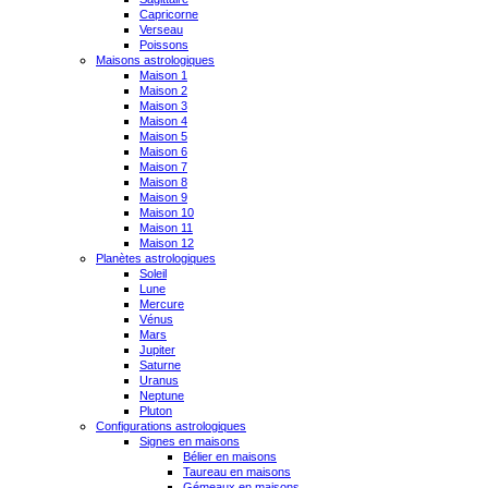
Capricorne
Verseau
Poissons
Maisons astrologiques
Maison 1
Maison 2
Maison 3
Maison 4
Maison 5
Maison 6
Maison 7
Maison 8
Maison 9
Maison 10
Maison 11
Maison 12
Planètes astrologiques
Soleil
Lune
Mercure
Vénus
Mars
Jupiter
Saturne
Uranus
Neptune
Pluton
Configurations astrologiques
Signes en maisons
Bélier en maisons
Taureau en maisons
Gémeaux en maisons