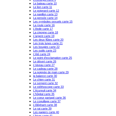
Le bateau carte 10
Le lion carte 11
Le poignard carte 12
Le papillon carte 13
La pensée carte 14
Les symboles sexuels carte 15
La route carte 16
L'étoile carte 17
La cigogne carte 18
L'argent carte 19
Les deux flûtes carte 20
Les trois lunes carte 21
Les bougies carte 22
Les outils carte 23
L'été carte 24
Le point d'exclamation carte 25
Le désert carte 26
L'oiseau carte 27
Le cadeau carte 28
La poignée de main carte 29
la balance carte 30
Le chien carte 31
Le serpent carte 32
Le stéthoscope carte 33
L'écureuil carte 34
L'hôpital carte 35
Le coeur partagé carte 36
Le coquillage carte 37
L'éléphant carte 38
Le rat carte 39
Les papiers carte 40
L'hiver carte 41