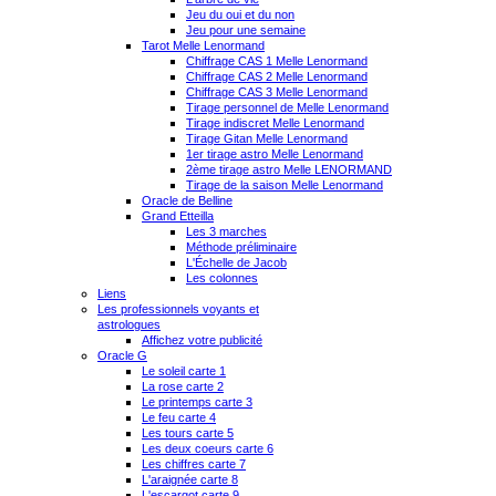
Jeu du oui et du non
Jeu pour une semaine
Tarot Melle Lenormand
Chiffrage CAS 1 Melle Lenormand
Chiffrage CAS 2 Melle Lenormand
Chiffrage CAS 3 Melle Lenormand
Tirage personnel de Melle Lenormand
Tirage indiscret Melle Lenormand
Tirage Gitan Melle Lenormand
1er tirage astro Melle Lenormand
2ème tirage astro Melle LENORMAND
Tirage de la saison Melle Lenormand
Oracle de Belline
Grand Etteilla
Les 3 marches
Méthode préliminaire
L'Échelle de Jacob
Les colonnes
Liens
Les professionnels voyants et
astrologues
Affichez votre publicité
Oracle G
Le soleil carte 1
La rose carte 2
Le printemps carte 3
Le feu carte 4
Les tours carte 5
Les deux coeurs carte 6
Les chiffres carte 7
L'araignée carte 8
L'escargot carte 9