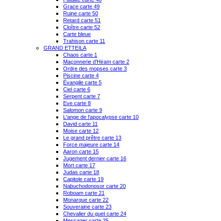
Grace carte 49
Ruine carte 50
Retard carte 51
Cloître carte 52
Carte bleue
Trahison carte 11
GRAND ETTEILA
Chaos carte 1
Maçonnerie d'Hiram carte 2
Ordre des mopses carte 3
Piscine carte 4
Évangile carte 5
Ciel carte 6
Serpent carte 7
Eve carte 8
Salomon carte 9
L'ange de l'apocalypse carte 10
David carte 11
Moise carte 12
Le grand prêtre carte 13
Force majeure carte 14
Aaron carte 15
Jugement dernier carte 16
Mort carte 17
Judas carte 18
Capitole carte 19
Nabuchodonosor carte 20
Roboam carte 21
Monarque carte 22
Souveraine carte 23
Chevalier du guet carte 24
Messager carte 25