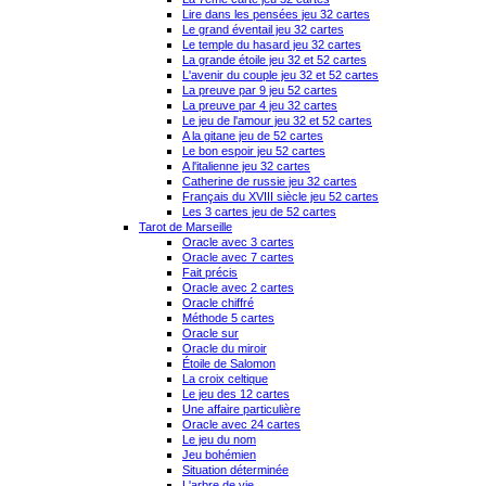
Lire dans les pensées jeu 32 cartes
Le grand éventail jeu 32 cartes
Le temple du hasard jeu 32 cartes
La grande étoile jeu 32 et 52 cartes
L'avenir du couple jeu 32 et 52 cartes
La preuve par 9 jeu 52 cartes
La preuve par 4 jeu 32 cartes
Le jeu de l'amour jeu 32 et 52 cartes
A la gitane jeu de 52 cartes
Le bon espoir jeu 52 cartes
A l'italienne jeu 32 cartes
Catherine de russie jeu 32 cartes
Français du XVIII siècle jeu 52 cartes
Les 3 cartes jeu de 52 cartes
Tarot de Marseille
Oracle avec 3 cartes
Oracle avec 7 cartes
Fait précis
Oracle avec 2 cartes
Oracle chiffré
Méthode 5 cartes
Oracle sur
Oracle du miroir
Étoile de Salomon
La croix celtique
Le jeu des 12 cartes
Une affaire particulière
Oracle avec 24 cartes
Le jeu du nom
Jeu bohémien
Situation déterminée
L'arbre de vie