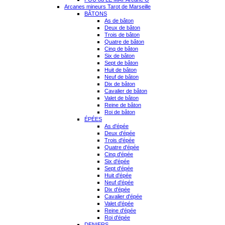
Arcanes mineurs Tarot de Marseille
BÂTONS
As de bâton
Deux de bâton
Trois de bâton
Quatre de bâton
Cinq de bâton
Six de bâton
Sept de bâton
Huit de bâton
Neuf de bâton
Dix de bâton
Cavalier de bâton
Valet de bâton
Reine de bâton
Roi de bâton
ÉPÉES
As d'épée
Deux d'épée
Trois d'épée
Quatre d'épée
Cinq d'épée
Six d'épée
Sept d'épée
Huit d'épée
Neuf d'épée
Dix d'épée
Cavalier d'épée
Valet d'épée
Reine d'épée
Roi d'épée
DENIERS