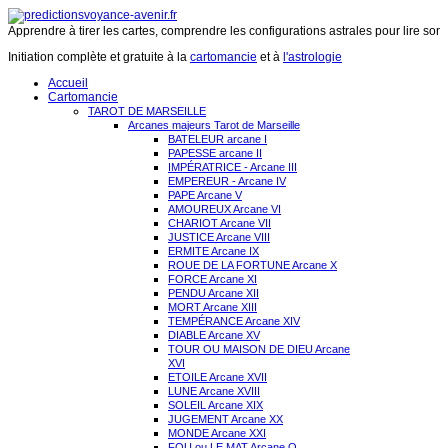
Apprendre à tirer les cartes, comprendre les configurations astrales pour lire son 
Initiation complète et gratuite à la
cartomancie
et à
l'astrologie
Accueil
Cartomancie
TAROT DE MARSEILLE
Arcanes majeurs Tarot de Marseille
BATELEUR arcane I
PAPESSE arcane II
IMPÉRATRICE - Arcane III
EMPEREUR - Arcane IV
PAPE Arcane V
AMOUREUX Arcane VI
CHARIOT Arcane VII
JUSTICE Arcane VIII
ERMITE Arcane IX
ROUE DE LA FORTUNE Arcane X
FORCE Arcane XI
PENDU Arcane XII
MORT Arcane XIII
TEMPÉRANCE Arcane XIV
DIABLE Arcane XV
TOUR OU MAISON DE DIEU Arcane
XVI
ETOILE Arcane XVII
LUNE Arcane XVIII
SOLEIL Arcane XIX
JUGEMENT Arcane XX
MONDE Arcane XXI
FOU ou LE MAT Arcane O