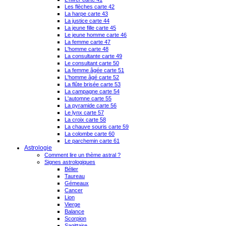
Les flèches carte 42
La harpe carte 43
La justice carte 44
La jeune fille carte 45
Le jeune homme carte 46
La femme carte 47
L'homme carte 48
La consultante carte 49
Le consultant carte 50
La femme âgée carte 51
L'homme âgé carte 52
La flûte brisée carte 53
La campagne carte 54
L'automne carte 55
La pyramide carte 56
Le lynx carte 57
La croix carte 58
La chauve souris carte 59
La colombe carte 60
Le parchemin carte 61
Astrologie
Comment lire un thème astral ?
Signes astrologiques
Bélier
Taureau
Gémeaux
Cancer
Lion
Vierge
Balance
Scorpion
Sagittaire