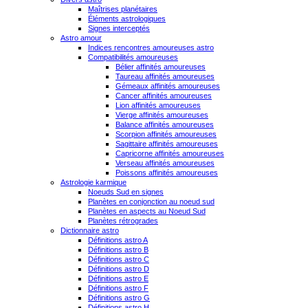
Maîtrises planétaires
Éléments astrologiques
Signes interceptés
Astro amour
Indices rencontres amoureuses astro
Compatibilités amoureuses
Bélier affinités amoureuses
Taureau affinités amoureuses
Gémeaux affinités amoureuses
Cancer affinités amoureuses
Lion affinités amoureuses
Vierge affinités amoureuses
Balance affinités amoureuses
Scorpion affinités amoureuses
Sagittaire affinités amoureuses
Capricorne affinités amoureuses
Verseau affinités amoureuses
Poissons affinités amoureuses
Astrologie karmique
Noeuds Sud en signes
Planètes en conjonction au noeud sud
Planètes en aspects au Noeud Sud
Planètes rétrogrades
Dictionnaire astro
Définitions astro A
Définitions astro B
Définitions astro C
Définitions astro D
Définitions astro E
Définitions astro F
Définitions astro G
Définitions astro H