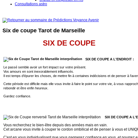
Consultations astro
Six de coupe Tarot de Marseille
SIX DE COUPE
SIX DE COUPE A L'ENDROIT :
Le passé semble avoir un fort impact sur votre présent.
Vos amours en sont inexorablement influencés.
Il est temps d'épurer les choses, de mettre fin à certaines indécisions et de penser à l'aven
Cette période est difficile mais elle vous invite à faire le point sur votre vie, à vous rappro
rebondir et être enfin heureux.
Gardez confiance.
SIX DE COUPE
A L'
Vous recherchez le bien-être depuis des années mais en vain.
Cet arcane vous invite à couper le cordon ombilical et de penser à vous et U
C'est en vous individualisant que vous gagnerez confiance en vous, et pourrez e