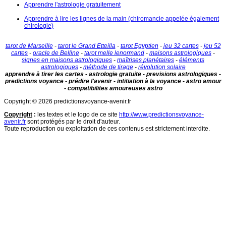
Apprendre l'astrologie gratuitement
Apprendre à lire les lignes de la main (chiromancie appelée également
chirologie)
tarot de Marseille
-
tarot le Grand Etteilla
-
tarot Egyptien
-
jeu 32 cartes
-
jeu 52
cartes
-
oracle de Belline
-
tarot melle lenormand
-
maisons astrologiques
-
signes en maisons astrologiques
-
maîtrises planétaires
-
éléments
astrologiques
-
méthode de tirage
-
révolution solaire
apprendre à tirer les cartes - astrologie gratuite - previsions astrologiques -
predictions voyance - prédire l'avenir - intitiation à la voyance - astro amour
- compatibilites amoureuses astro
Copyright © 2026 predictionsvoyance-avenir.fr
Copyright
:
les textes et le logo de ce site
http://www.predictionsvoyance-
avenir.fr
sont protégés par le droit d'auteur.
Toute reproduction ou exploitation de ces contenus est strictement interdite.