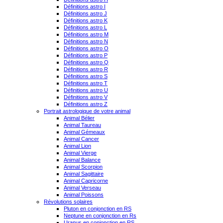
Définitions astro I
Définitions astro J
Définitions astro K
Définitions astro L
Définitions astro M
Définitions astro N
Définitions astro O
Définitions astro P
Définitions astro Q
Définitions astro R
Définitions astro S
Définitions astro T
Définitions astro U
Définitions astro V
Définitions astro Z
Portrait astrologique de votre animal
Animal Bélier
Animal Taureau
Animal Gémeaux
Animal Cancer
Animal Lion
Animal Vierge
Animal Balance
Animal Scorpion
Animal Sagittaire
Animal Capricorne
Animal Verseau
Animal Poissons
Révolutions solaires
Pluton en conjonction en RS
Neptune en conjonction en Rs
Uranus en conjonction en RS