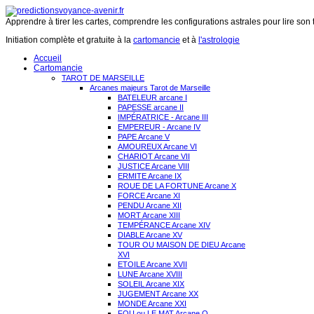
Apprendre à tirer les cartes, comprendre les configurations astrales pour lire son 
Initiation complète et gratuite à la
cartomancie
et à
l'astrologie
Accueil
Cartomancie
TAROT DE MARSEILLE
Arcanes majeurs Tarot de Marseille
BATELEUR arcane I
PAPESSE arcane II
IMPÉRATRICE - Arcane III
EMPEREUR - Arcane IV
PAPE Arcane V
AMOUREUX Arcane VI
CHARIOT Arcane VII
JUSTICE Arcane VIII
ERMITE Arcane IX
ROUE DE LA FORTUNE Arcane X
FORCE Arcane XI
PENDU Arcane XII
MORT Arcane XIII
TEMPÉRANCE Arcane XIV
DIABLE Arcane XV
TOUR OU MAISON DE DIEU Arcane
XVI
ETOILE Arcane XVII
LUNE Arcane XVIII
SOLEIL Arcane XIX
JUGEMENT Arcane XX
MONDE Arcane XXI
FOU ou LE MAT Arcane O