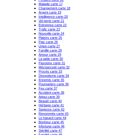
Maladie carte 17
Changement carte 18
Argent carte 19
Intelligence carte 20
Vol perte carte 21
Entreprise carte 22
Trafic carte 23
Nouvelle carte 24
Plaisirs carte 25
Paix carte 26
Union carte 27
Famille carte 28
Amour carte 29
La table carte 30
Passions carte 31
Méchanceté carte 32
Procès carte 33
Despotisme carte 34
Ennemis carte 35
Pourparlers carte 36
Feu carte 37
Accident carte 38
Appui carte 39
Beauté carte 40
Héritage carte 41
Sagesse carte 42
Renommée carte 43
Le hasard carte 44
Bonheur carte 45
Infortune carte 46
Stérilité carte 47
Fatalité carte 48