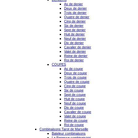
As de denier
Deux de denier
Trois de denier
Quatre de denier
Cinq de denier
Six de denier
Sept de denier
Huit de denier
Neuf de denier
Dix de denier
Cavalier de denier
Valet de denier
Reine de denier
Roi de denier
COUPES
As de coupe
Deux de coupe
Trois de coupe
Quatre de coupe
Cinq de coupe
Six de coupe
Sept de coupe
Huit de coupe
Neuf de coupe
Dix de coupe
Cavalier de coupe
Valet de coupe
Reine de coupe
Roi de coupe
Combinaisons Tarot de Marseille
Bateleur combinaisons
La Papesse combinaisons