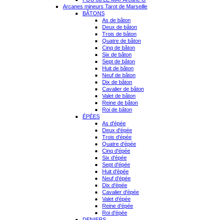
Arcanes mineurs Tarot de Marseille
BÂTONS
As de bâton
Deux de bâton
Trois de bâton
Quatre de bâton
Cinq de bâton
Six de bâton
Sept de bâton
Huit de bâton
Neuf de bâton
Dix de bâton
Cavalier de bâton
Valet de bâton
Reine de bâton
Roi de bâton
ÉPÉES
As d'épée
Deux d'épée
Trois d'épée
Quatre d'épée
Cinq d'épée
Six d'épée
Sept d'épée
Huit d'épée
Neuf d'épée
Dix d'épée
Cavalier d'épée
Valet d'épée
Reine d'épée
Roi d'épée
DENIERS