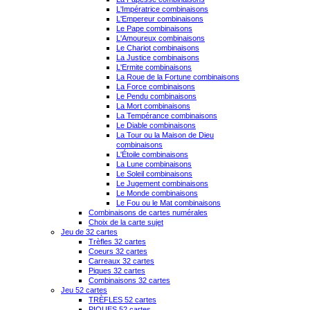
L'Impératrice combinaisons
L'Empereur combinaisons
Le Pape combinaisons
L'Amoureux combinaisons
Le Chariot combinaisons
La Justice combinaisons
L'Ermite combinaisons
La Roue de la Fortune combinaisons
La Force combinaisons
Le Pendu combinaisons
La Mort combinaisons
La Tempérance combinaisons
Le Diable combinaisons
La Tour ou la Maison de Dieu
combinaisons
L'Étoile combinaisons
La Lune combinaisons
Le Soleil combinaisons
Le Jugement combinaisons
Le Monde combinaisons
Le Fou ou le Mat combinaisons
Combinaisons de cartes numérales
Choix de la carte sujet
Jeu de 32 cartes
Trèfles 32 cartes
Coeurs 32 cartes
Carreaux 32 cartes
Piques 32 cartes
Combinaisons 32 cartes
Jeu 52 cartes
TRÈFLES 52 cartes
PIQUES 52 cartes