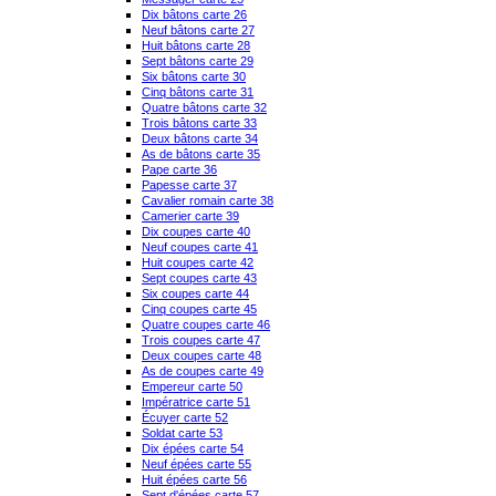
Dix bâtons carte 26
Neuf bâtons carte 27
Huit bâtons carte 28
Sept bâtons carte 29
Six bâtons carte 30
Cinq bâtons carte 31
Quatre bâtons carte 32
Trois bâtons carte 33
Deux bâtons carte 34
As de bâtons carte 35
Pape carte 36
Papesse carte 37
Cavalier romain carte 38
Camerier carte 39
Dix coupes carte 40
Neuf coupes carte 41
Huit coupes carte 42
Sept coupes carte 43
Six coupes carte 44
Cinq coupes carte 45
Quatre coupes carte 46
Trois coupes carte 47
Deux coupes carte 48
As de coupes carte 49
Empereur carte 50
Impératrice carte 51
Écuyer carte 52
Soldat carte 53
Dix épées carte 54
Neuf épées carte 55
Huit épées carte 56
Sept d'épées carte 57