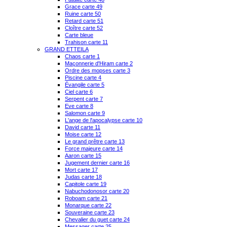
Grace carte 49
Ruine carte 50
Retard carte 51
Cloître carte 52
Carte bleue
Trahison carte 11
GRAND ETTEILA
Chaos carte 1
Maçonnerie d'Hiram carte 2
Ordre des mopses carte 3
Piscine carte 4
Évangile carte 5
Ciel carte 6
Serpent carte 7
Eve carte 8
Salomon carte 9
L'ange de l'apocalypse carte 10
David carte 11
Moise carte 12
Le grand prêtre carte 13
Force majeure carte 14
Aaron carte 15
Jugement dernier carte 16
Mort carte 17
Judas carte 18
Capitole carte 19
Nabuchodonosor carte 20
Roboam carte 21
Monarque carte 22
Souveraine carte 23
Chevalier du guet carte 24
Messager carte 25