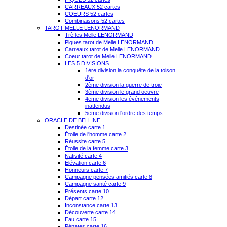
CARREAUX 52 cartes
COEURS 52 cartes
Combinaisons 52 cartes
TAROT MELLE LENORMAND
Trèfles Melle LENORMAND
Piques tarot de Melle LENORMAND
Carreaux tarot de Melle LENORMAND
Coeur tarot de Melle LENORMAND
LES 5 DIVISIONS
1ère division la conquête de la toison
d'or
2ème division la guerre de troie
3ème division le grand oeuvre
4eme division les événements
inattendus
5eme division l'ordre des temps
ORACLE DE BELLINE
Destinée carte 1
Étoile de l'homme carte 2
Réussite carte 5
Étoile de la femme carte 3
Nativité carte 4
Élévation carte 6
Honneurs carte 7
Campagne pensées amitiés carte 8
Campagne santé carte 9
Présents carte 10
Départ carte 12
Inconstance carte 13
Découverte carte 14
Eau carte 15
Pénates carte 16