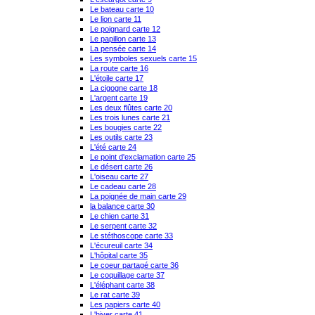
Le bateau carte 10
Le lion carte 11
Le poignard carte 12
Le papillon carte 13
La pensée carte 14
Les symboles sexuels carte 15
La route carte 16
L'étoile carte 17
La cigogne carte 18
L'argent carte 19
Les deux flûtes carte 20
Les trois lunes carte 21
Les bougies carte 22
Les outils carte 23
L'été carte 24
Le point d'exclamation carte 25
Le désert carte 26
L'oiseau carte 27
Le cadeau carte 28
La poignée de main carte 29
la balance carte 30
Le chien carte 31
Le serpent carte 32
Le stéthoscope carte 33
L'écureuil carte 34
L'hôpital carte 35
Le coeur partagé carte 36
Le coquillage carte 37
L'éléphant carte 38
Le rat carte 39
Les papiers carte 40
L'hiver carte 41