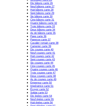
Dix bâtons carte 26
Neuf bâtons carte 27
Huit bâtons carte 28
Sept bâtons carte 29
Six bâtons carte 30
Cinq bâtons carte 31
Quatre bâtons carte 32
Trois bâtons carte 33
Deux bâtons carte 34
As de bâtons carte 35
Pape carte 36
Papesse carte 37
Cavalier romain carte 38
Camerier carte 39
Dix coupes carte 40
Neuf coupes carte 41
Huit coupes carte 42
Sept coupes carte 43
Six coupes carte 44
Cinq coupes carte 45
Quatre coupes carte 46
Trois coupes carte 47
Deux coupes carte 48
As de coupes carte 49
Empereur carte 50
Impératrice carte 51
Écuyer carte 52
Soldat carte 53
Dix épées carte 54
Neuf épées carte 55
Huit épées carte 56
Sept d'épées carte 57