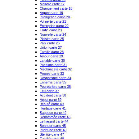
Maladie carte 17
Changement carte 18
Argent carte 19
Intelligence carte 20
Vol perte carte 21
Entreprise carte 22
Trafic carte 23
Nouvelle carte 24
Plaisirs carte 25
Paix carte 26
Union carte 27
Famille carte 28
Amour carte 29
La table carte 30
Passions carte 31
Méchanceté carte 32
Procès carte 33
Despotisme carte 34
Ennemis carte 35
Pourparlers carte 36
Feu carte 37
Accident carte 38
Appui carte 39
Beauté carte 40
Héritage carte 41
Sagesse carte 42
Renommée carte 43
Le hasard carte 44
Bonheur carte 45
Infortune carte 46
Stérilité carte 47
Fatalité carte 48