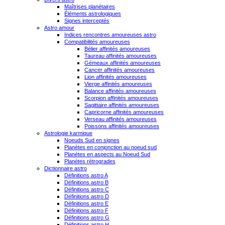
Maîtrises planétaires
Éléments astrologiques
Signes interceptés
Astro amour
Indices rencontres amoureuses astro
Compatibilités amoureuses
Bélier affinités amoureuses
Taureau affinités amoureuses
Gémeaux affinités amoureuses
Cancer affinités amoureuses
Lion affinités amoureuses
Vierge affinités amoureuses
Balance affinités amoureuses
Scorpion affinités amoureuses
Sagittaire affinités amoureuses
Capricorne affinités amoureuses
Verseau affinités amoureuses
Poissons affinités amoureuses
Astrologie karmique
Noeuds Sud en signes
Planètes en conjonction au noeud sud
Planètes en aspects au Noeud Sud
Planètes rétrogrades
Dictionnaire astro
Définitions astro A
Définitions astro B
Définitions astro C
Définitions astro D
Définitions astro E
Définitions astro F
Définitions astro G
Définitions astro H