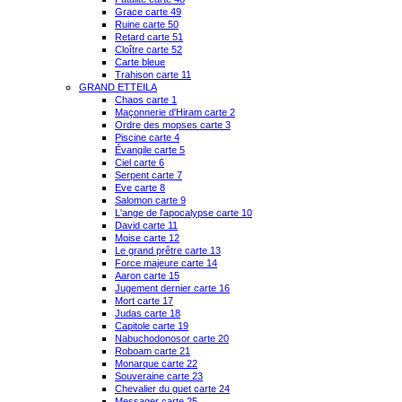
Grace carte 49
Ruine carte 50
Retard carte 51
Cloître carte 52
Carte bleue
Trahison carte 11
GRAND ETTEILA
Chaos carte 1
Maçonnerie d'Hiram carte 2
Ordre des mopses carte 3
Piscine carte 4
Évangile carte 5
Ciel carte 6
Serpent carte 7
Eve carte 8
Salomon carte 9
L'ange de l'apocalypse carte 10
David carte 11
Moise carte 12
Le grand prêtre carte 13
Force majeure carte 14
Aaron carte 15
Jugement dernier carte 16
Mort carte 17
Judas carte 18
Capitole carte 19
Nabuchodonosor carte 20
Roboam carte 21
Monarque carte 22
Souveraine carte 23
Chevalier du guet carte 24
Messager carte 25