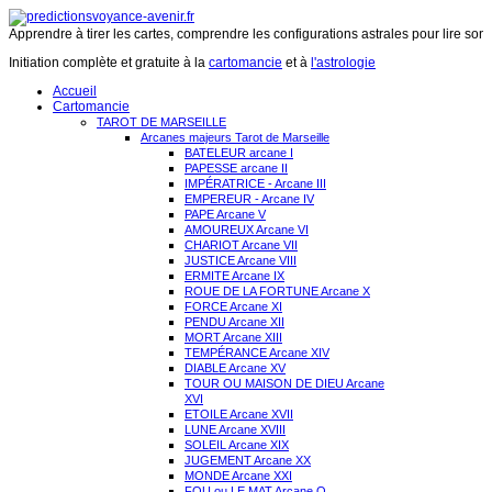
Apprendre à tirer les cartes, comprendre les configurations astrales pour lire son 
Initiation complète et gratuite à la
cartomancie
et à
l'astrologie
Accueil
Cartomancie
TAROT DE MARSEILLE
Arcanes majeurs Tarot de Marseille
BATELEUR arcane I
PAPESSE arcane II
IMPÉRATRICE - Arcane III
EMPEREUR - Arcane IV
PAPE Arcane V
AMOUREUX Arcane VI
CHARIOT Arcane VII
JUSTICE Arcane VIII
ERMITE Arcane IX
ROUE DE LA FORTUNE Arcane X
FORCE Arcane XI
PENDU Arcane XII
MORT Arcane XIII
TEMPÉRANCE Arcane XIV
DIABLE Arcane XV
TOUR OU MAISON DE DIEU Arcane
XVI
ETOILE Arcane XVII
LUNE Arcane XVIII
SOLEIL Arcane XIX
JUGEMENT Arcane XX
MONDE Arcane XXI
FOU ou LE MAT Arcane O