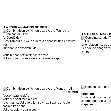
LA TOUR ou MAISON DE DIEU
LA TOUR ou MAISON 
(précédé de)
:
C'est l'amour qui vous aidera à dépasser une épreuve
très
Une relation risque d
importante dans votre vie.
Période de chagrin ma
temps.
Vous rencontrez la "fin" d'un ordre.
Votre conjoint vous aidera à passer le cap.
LE
MONDE
(près du) :
(accompagné du) :
Votre relation amour
Votre vie sentimentale est
de profondeur et a te
rayonnante. Votre relation se vit au travers une vie
disperser.
sociale très riche.
Votre couple a du succès.