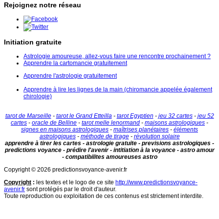
Rejoignez notre réseau
Initiation gratuite
Astrologie amoureuse, allez-vous faire une rencontre prochainement ?
Apprendre la cartomancie gratuitement
Apprendre l'astrologie gratuitement
Apprendre à lire les lignes de la main (chiromancie appelée également
chirologie)
tarot de Marseille
-
tarot le Grand Etteilla
-
tarot Egyptien
-
jeu 32 cartes
-
jeu 52
cartes
-
oracle de Belline
-
tarot melle lenormand
-
maisons astrologiques
-
signes en maisons astrologiques
-
maîtrises planétaires
-
éléments
astrologiques
-
méthode de tirage
-
révolution solaire
apprendre à tirer les cartes - astrologie gratuite - previsions astrologiques -
predictions voyance - prédire l'avenir - intitiation à la voyance - astro amour
- compatibilites amoureuses astro
Copyright © 2026 predictionsvoyance-avenir.fr
Copyright
:
les textes et le logo de ce site
http://www.predictionsvoyance-
avenir.fr
sont protégés par le droit d'auteur.
Toute reproduction ou exploitation de ces contenus est strictement interdite.