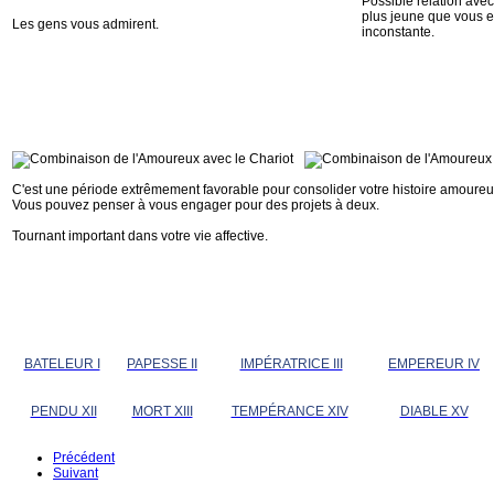
Possible relation ave
plus jeune que vous e
Les gens vous admirent.
inconstante.
C'est une période extrêmement favorable pour consolider votre histoire amoure
Vous pouvez penser à vous engager pour des projets à deux.
Tournant important dans votre vie affective.
BATELEUR I
PAPESSE II
IMPÉRATRICE III
EMPEREUR IV
PENDU XII
MORT XIII
TEMPÉRANCE XIV
DIABLE XV
Précédent
Suivant