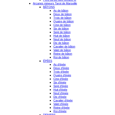
Arcanes mineurs Tarot de Marseille
BÂTONS
As de bâton
Deux de bâton
Trois de bâton
Quatre de bâton
Cinq de bâton
Six de bâton
Sept de bâton
Huit de bâton
Neuf de bâton
Dix de bâton
Cavalier de bâton
Valet de bâton
Reine de bâton
Roi de bâton
ÉPÉES
As d'épée
Deux d'épée
Trois d'épée
Quatre d'épée
Cinq d'épée
Six d'épée
Sept d'épée
Huit d'épée
Neuf d'épée
Dix d'épée
Cavalier d'épée
Valet d'épée
Reine d'épée
Roi d'épée
DENIERS