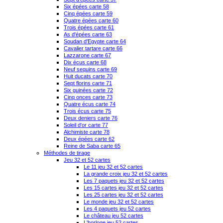
Six épées carte 58
Cinq épées carte 59
Quatre épées carte 60
Trois épées carte 61
As d'épées carte 63
Soudan d'Egypte carte 64
Cavalier tartare carte 66
Lazzarone carte 67
Dix écus carte 68
Neuf sequins carte 69
Huit ducats carte 70
Sept florins carte 71
Six guinées carte 72
Cinq onces carte 73
Quatre écus carte 74
Trois écus carte 75
Deux deniers carte 76
Soleil d'or carte 77
Alchimiste carte 78
Deux épées carte 62
Reine de Saba carte 65
Méthodes de tirage
Jeu 32 et 52 cartes
Le 11 jeu 32 et 52 cartes
La grande croix jeu 32 et 52 cartes
Les 7 paquets jeu 32 et 52 cartes
Les 15 cartes jeu 32 et 52 cartes
Les 25 cartes jeu 32 et 52 cartes
Le monde jeu 32 et 52 cartes
Les 4 paquets jeu 52 cartes
Le château jeu 52 cartes
L'horloge jeu 52 cartes