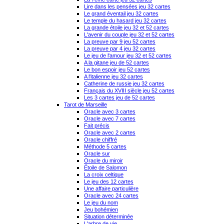
Lire dans les pensées jeu 32 cartes
Le grand éventail jeu 32 cartes
Le temple du hasard jeu 32 cartes
La grande étoile jeu 32 et 52 cartes
L'avenir du couple jeu 32 et 52 cartes
La preuve par 9 jeu 52 cartes
La preuve par 4 jeu 32 cartes
Le jeu de l'amour jeu 32 et 52 cartes
A la gitane jeu de 52 cartes
Le bon espoir jeu 52 cartes
A l'italienne jeu 32 cartes
Catherine de russie jeu 32 cartes
Français du XVIII siècle jeu 52 cartes
Les 3 cartes jeu de 52 cartes
Tarot de Marseille
Oracle avec 3 cartes
Oracle avec 7 cartes
Fait précis
Oracle avec 2 cartes
Oracle chiffré
Méthode 5 cartes
Oracle sur
Oracle du miroir
Étoile de Salomon
La croix celtique
Le jeu des 12 cartes
Une affaire particulière
Oracle avec 24 cartes
Le jeu du nom
Jeu bohémien
Situation déterminée
L'arbre de vie