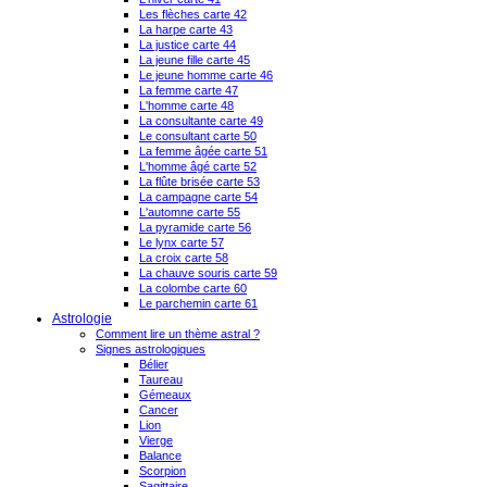
Les flèches carte 42
La harpe carte 43
La justice carte 44
La jeune fille carte 45
Le jeune homme carte 46
La femme carte 47
L'homme carte 48
La consultante carte 49
Le consultant carte 50
La femme âgée carte 51
L'homme âgé carte 52
La flûte brisée carte 53
La campagne carte 54
L'automne carte 55
La pyramide carte 56
Le lynx carte 57
La croix carte 58
La chauve souris carte 59
La colombe carte 60
Le parchemin carte 61
Astrologie
Comment lire un thème astral ?
Signes astrologiques
Bélier
Taureau
Gémeaux
Cancer
Lion
Vierge
Balance
Scorpion
Sagittaire