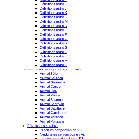
Définitions astro I
Définitions astro J
Définitions astro K
Définitions astro L
Définitions astro M
Définitions astro N
Définitions astro O
Définitions astro P
Définitions astro Q
Définitions astro R
Définitions astro S
Définitions astro T
Définitions astro U
Définitions astro V
Définitions astro Z
Portrait astrologique de votre animal
Animal Bélier
Animal Taureau
Animal Gémeaux
Animal Cancer
Animal Lion
Animal Vierge
Animal Balance
Animal Scorpion
Animal Sagittaire
Animal Capricorne
Animal Verseau
Animal Poissons
Révolutions solaires
Pluton en conjonction en RS
Neptune en conjonction en Rs
Uranus en conjonction en RS