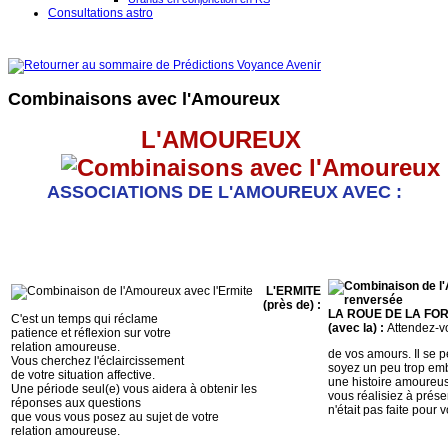
Consultations astro
Combinaisons avec l'Amoureux
L'AMOUREUX
ASSOCIATIONS DE L'AMOUREUX AVEC :
L'ERMITE
(près de) :
LA ROUE DE LA FO
C'est un temps qui réclame
(avec la) :
Attendez-vo
patience et réflexion sur votre
relation amoureuse.
de vos amours. Il se 
Vous cherchez l'éclaircissement
soyez un peu trop em
de votre situation affective.
une histoire amoureus
Une période seul(e) vous aidera à obtenir les
vous réalisiez à prése
réponses aux questions
n'était pas faite pour 
que vous vous posez au sujet de votre
relation amoureuse.