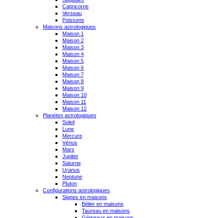
Capricorne
Verseau
Poissons
Maisons astrologiques
Maison 1
Maison 2
Maison 3
Maison 4
Maison 5
Maison 6
Maison 7
Maison 8
Maison 9
Maison 10
Maison 11
Maison 12
Planètes astrologiques
Soleil
Lune
Mercure
Vénus
Mars
Jupiter
Saturne
Uranus
Neptune
Pluton
Configurations astrologiques
Signes en maisons
Bélier en maisons
Taureau en maisons
Gémeaux en maisons