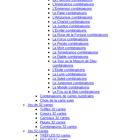
L'Impératrice combinaisons
L'Empereur combinaisons
Le Pape combinaisons
L'Amoureux combinaisons
Le Chariot combinaisons
La Justice combinaisons
L'Ermite combinaisons
La Roue de la Fortune combinaisons
La Force combinaisons
Le Pendu combinaisons
La Mort combinaisons
La Tempérance combinaisons
Le Diable combinaisons
La Tour ou la Maison de Dieu
combinaisons
L'Étoile combinaisons
La Lune combinaisons
Le Soleil combinaisons
Le Jugement combinaisons
Le Monde combinaisons
Le Fou ou le Mat combinaisons
Combinaisons de cartes numérales
Choix de la carte sujet
Jeu de 32 cartes
Trèfles 32 cartes
Coeurs 32 cartes
Carreaux 32 cartes
Piques 32 cartes
Combinaisons 32 cartes
Jeu 52 cartes
TRÈFLES 52 cartes
PIQUES 52 cartes