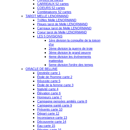
CARREAUX 52 cartes
COEURS 52 cartes
Combinaisons 52 cartes
TAROT MELLE LENORMAND
Trèfles Melle LENORMAND
Piques tarot de Melle LENORMAND
Carreaux tarot de Melle LENORMAND
Coeur tarot de Melle LENORMAND
LES 5 DIVISIONS
1ère division la conquête de la toison
d'or
2ème division la guerre de troie
3ème division le grand oeuvre
4eme division les événements
inattendus
5eme division l'ordre des temps
ORACLE DE BELLINE
Destinée carte 1
Étoile de l'homme carte 2
Réussite carte 5
Étoile de la femme carte 3
Nativité carte 4
Élévation carte 6
Honneurs carte 7
Campagne pensées amitiés carte 8
Campagne santé carte 9
Présents carte 10
Départ carte 12
Inconstance carte 13
Découverte carte 14
Eau carte 15
Pénates carte 16