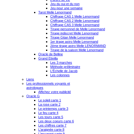
Jeu du oui et du non
Jeu pour une semaine
Tarot Melle Lenormand
Chiffrage CAS 1 Melle Lenormand
Chiffrage CAS 2 Melle Lenormand
Chiffrage CAS 3 Melle Lenormand
Tirage personnel de Melle Lenormand
Tirage indiscret Melle Lenormand
Tirage Gitan Melle Lenormand
1er tirage astro Melle Lenormand
2ème tirage astro Melle LENORMAND
Tirage de la saison Melle Lenormand
Oracle de Belline
Grand Etteilla
Les 3 marches
Méthode préliminaire
L'Échelle de Jacob
Les colonnes
Liens
Les professionnels voyants et
astrologues
Affichez votre publicité
Oracle G
Le soleil carte 1
La rose carte 2
Le printemps carte 3
Le feu carte 4
Les tours carte 5
Les deux coeurs carte 6
Les chiffres carte 7
L'araignée carte 8
L'escargot carte 9