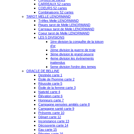
CARREAUX 52 cartes
COEURS 52 cartes
Combinaisons 52 cartes
TAROT MELLE LENORMAND
Trèfles Melle LENORMAND
Piques tarot de Melle LENORMAND
Carreaux tarot de Melle LENORMAND
Coeur tarot de Melle LENORMAND
LES 5 DIVISIONS
1ère division la conquête de la toison
d'or
2ème division la guerre de troie
3ème division le grand oeuvre
4eme division les événements
inattendus
5eme division l'ordre des temps
ORACLE DE BELLINE
Destinée carte 1
Étoile de l'homme carte 2
Réussite carte 5
Étoile de la femme carte 3
Nativité carte 4
Élévation carte 6
Honneurs carte 7
Campagne pensées amitiés carte 8
Campagne santé carte 9
Présents carte 10
Départ carte 12
Inconstance carte 13
Découverte carte 14
Eau carte 15
Pénates carte 16