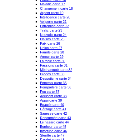
Maladie carte 17
Changement carte 18
Argent carte 19
Intelligence carte 20
Vol perte carte 21
Entreprise carte 22
Trafic carte 23
Nouvelle carte 24
Plaisirs carte 25
Paix carte 26
Union carte 27
Famille carte 28
Amour carte 29
La table carte 30
Passions carte 31
Méchanceté carte 32
Procès carte 33
Despotisme carte 34
Ennemis carte 35
Pourparlers carte 36
Feu carte 37
Accident carte 38
Appui carte 39
Beauté carte 40
Héritage carte 41
Sagesse carte 42
Renommée carte 43
Le hasard carte 44
Bonheur carte 45
Infortune carte 46
Stérilité carte 47
Fatalité carte 48