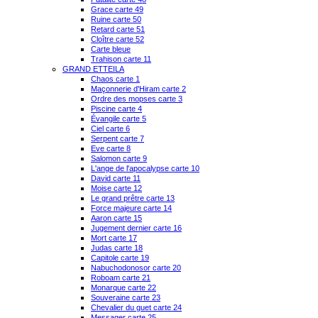
Grace carte 49
Ruine carte 50
Retard carte 51
Cloître carte 52
Carte bleue
Trahison carte 11
GRAND ETTEILA
Chaos carte 1
Maçonnerie d'Hiram carte 2
Ordre des mopses carte 3
Piscine carte 4
Évangile carte 5
Ciel carte 6
Serpent carte 7
Eve carte 8
Salomon carte 9
L'ange de l'apocalypse carte 10
David carte 11
Moise carte 12
Le grand prêtre carte 13
Force majeure carte 14
Aaron carte 15
Jugement dernier carte 16
Mort carte 17
Judas carte 18
Capitole carte 19
Nabuchodonosor carte 20
Roboam carte 21
Monarque carte 22
Souveraine carte 23
Chevalier du guet carte 24
Messager carte 25