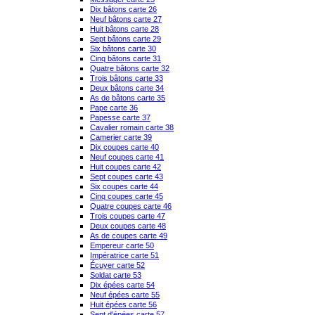
Dix bâtons carte 26
Neuf bâtons carte 27
Huit bâtons carte 28
Sept bâtons carte 29
Six bâtons carte 30
Cinq bâtons carte 31
Quatre bâtons carte 32
Trois bâtons carte 33
Deux bâtons carte 34
As de bâtons carte 35
Pape carte 36
Papesse carte 37
Cavalier romain carte 38
Camerier carte 39
Dix coupes carte 40
Neuf coupes carte 41
Huit coupes carte 42
Sept coupes carte 43
Six coupes carte 44
Cinq coupes carte 45
Quatre coupes carte 46
Trois coupes carte 47
Deux coupes carte 48
As de coupes carte 49
Empereur carte 50
Impératrice carte 51
Écuyer carte 52
Soldat carte 53
Dix épées carte 54
Neuf épées carte 55
Huit épées carte 56
Sept d'épées carte 57