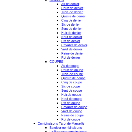
As de denier
Deux de denier
Trois de denier
Quatre de denier
Cinq de denier
Six de denier
Sept de denier
Huit de denier
Neuf de denier
Dix de denier
Cavalier de denier
Valet de denier
Reine de denier
Roi de denier
COUPES
As de coupe
Deux de coupe
Trois de coupe
Quatre de coupe
Cinq de coupe
Six de coupe
Sept de coupe
Huit de coupe
Neuf de coupe
Dix de coupe
Cavalier de coupe
Valet de coupe
Reine de coupe
Roi de coupe
Combinaisons Tarot de Marseille
Bateleur combinaisons
La Papesse combinaisons