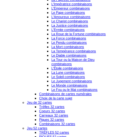
L'Impératrice combinaisons
L'Empereur combinaisons
Le Pape combinaisons
L'Amoureux combinaisons
Le Chariot combinaisons
La Justice combinaisons
L'Ermite combinaisons
La Roue de la Fortune combinaisons
La Force combinaisons
Le Pendu combinaisons
La Mort combinaisons
La Tempérance combinaisons
Le Diable combinaisons
La Tour ou la Maison de Dieu
combinaisons
L'Étoile combinaisons
La Lune combinaisons
Le Soleil combinaisons
Le Jugement combinaisons
Le Monde combinaisons
Le Fou ou le Mat combinaisons
Combinaisons de cartes numérales
Choix de la carte sujet
Jeu de 32 cartes
Trèfles 32 cartes
Coeurs 32 cartes
Carreaux 32 cartes
Piques 32 cartes
Combinaisons 32 cartes
Jeu 52 cartes
TRÈFLES 52 cartes
PIQUES 52 cartes