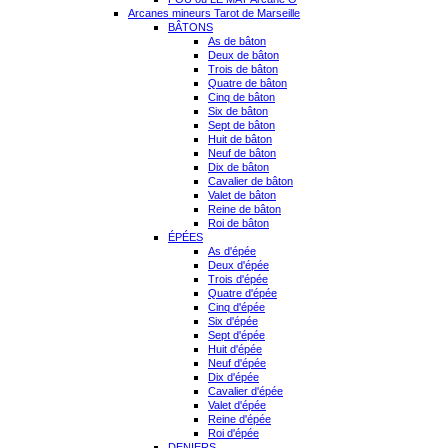
Arcanes mineurs Tarot de Marseille
BÂTONS
As de bâton
Deux de bâton
Trois de bâton
Quatre de bâton
Cinq de bâton
Six de bâton
Sept de bâton
Huit de bâton
Neuf de bâton
Dix de bâton
Cavalier de bâton
Valet de bâton
Reine de bâton
Roi de bâton
ÉPÉES
As d'épée
Deux d'épée
Trois d'épée
Quatre d'épée
Cinq d'épée
Six d'épée
Sept d'épée
Huit d'épée
Neuf d'épée
Dix d'épée
Cavalier d'épée
Valet d'épée
Reine d'épée
Roi d'épée
DENIERS