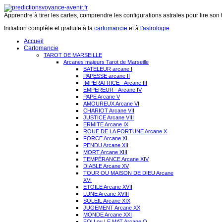
Apprendre à tirer les cartes, comprendre les configurations astrales pour lire son 
Initiation complète et gratuite à la
cartomancie
et à
l'astrologie
Accueil
Cartomancie
TAROT DE MARSEILLE
Arcanes majeurs Tarot de Marseille
BATELEUR arcane I
PAPESSE arcane II
IMPÉRATRICE - Arcane III
EMPEREUR - Arcane IV
PAPE Arcane V
AMOUREUX Arcane VI
CHARIOT Arcane VII
JUSTICE Arcane VIII
ERMITE Arcane IX
ROUE DE LA FORTUNE Arcane X
FORCE Arcane XI
PENDU Arcane XII
MORT Arcane XIII
TEMPÉRANCE Arcane XIV
DIABLE Arcane XV
TOUR OU MAISON DE DIEU Arcane
XVI
ETOILE Arcane XVII
LUNE Arcane XVIII
SOLEIL Arcane XIX
JUGEMENT Arcane XX
MONDE Arcane XXI
FOU ou LE MAT Arcane O