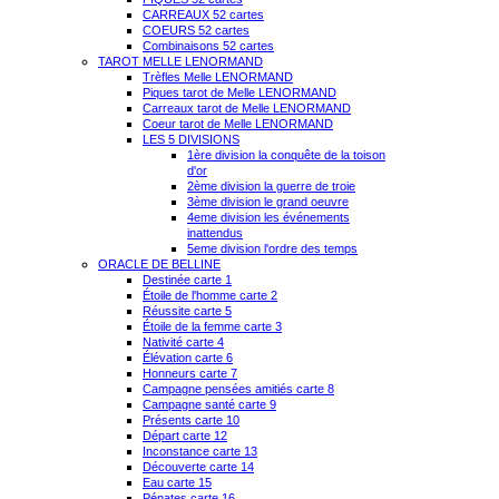
CARREAUX 52 cartes
COEURS 52 cartes
Combinaisons 52 cartes
TAROT MELLE LENORMAND
Trèfles Melle LENORMAND
Piques tarot de Melle LENORMAND
Carreaux tarot de Melle LENORMAND
Coeur tarot de Melle LENORMAND
LES 5 DIVISIONS
1ère division la conquête de la toison
d'or
2ème division la guerre de troie
3ème division le grand oeuvre
4eme division les événements
inattendus
5eme division l'ordre des temps
ORACLE DE BELLINE
Destinée carte 1
Étoile de l'homme carte 2
Réussite carte 5
Étoile de la femme carte 3
Nativité carte 4
Élévation carte 6
Honneurs carte 7
Campagne pensées amitiés carte 8
Campagne santé carte 9
Présents carte 10
Départ carte 12
Inconstance carte 13
Découverte carte 14
Eau carte 15
Pénates carte 16