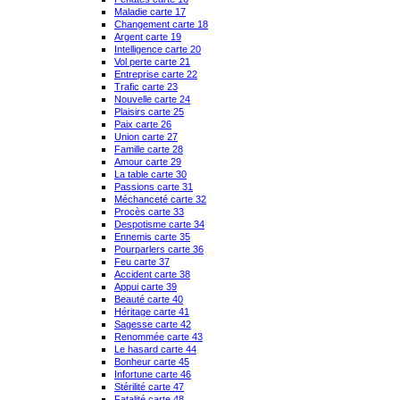
Maladie carte 17
Changement carte 18
Argent carte 19
Intelligence carte 20
Vol perte carte 21
Entreprise carte 22
Trafic carte 23
Nouvelle carte 24
Plaisirs carte 25
Paix carte 26
Union carte 27
Famille carte 28
Amour carte 29
La table carte 30
Passions carte 31
Méchanceté carte 32
Procès carte 33
Despotisme carte 34
Ennemis carte 35
Pourparlers carte 36
Feu carte 37
Accident carte 38
Appui carte 39
Beauté carte 40
Héritage carte 41
Sagesse carte 42
Renommée carte 43
Le hasard carte 44
Bonheur carte 45
Infortune carte 46
Stérilité carte 47
Fatalité carte 48