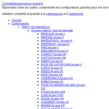
Apprendre à tirer les cartes, comprendre les configurations astrales pour lire son 
Initiation complète et gratuite à la
cartomancie
et à
l'astrologie
Accueil
Cartomancie
TAROT DE MARSEILLE
Arcanes majeurs Tarot de Marseille
BATELEUR arcane I
PAPESSE arcane II
IMPÉRATRICE - Arcane III
EMPEREUR - Arcane IV
PAPE Arcane V
AMOUREUX Arcane VI
CHARIOT Arcane VII
JUSTICE Arcane VIII
ERMITE Arcane IX
ROUE DE LA FORTUNE Arcane X
FORCE Arcane XI
PENDU Arcane XII
MORT Arcane XIII
TEMPÉRANCE Arcane XIV
DIABLE Arcane XV
TOUR OU MAISON DE DIEU Arcane
XVI
ETOILE Arcane XVII
LUNE Arcane XVIII
SOLEIL Arcane XIX
JUGEMENT Arcane XX
MONDE Arcane XXI
FOU ou LE MAT Arcane O