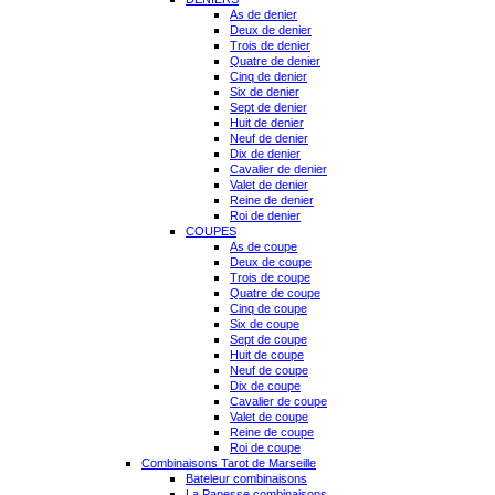
As de denier
Deux de denier
Trois de denier
Quatre de denier
Cinq de denier
Six de denier
Sept de denier
Huit de denier
Neuf de denier
Dix de denier
Cavalier de denier
Valet de denier
Reine de denier
Roi de denier
COUPES
As de coupe
Deux de coupe
Trois de coupe
Quatre de coupe
Cinq de coupe
Six de coupe
Sept de coupe
Huit de coupe
Neuf de coupe
Dix de coupe
Cavalier de coupe
Valet de coupe
Reine de coupe
Roi de coupe
Combinaisons Tarot de Marseille
Bateleur combinaisons
La Papesse combinaisons