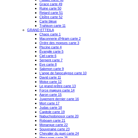
Grace carte 49
Ruine carte 50
Retard carte 51
Cloître carte 52
Carte bleue
Trahison carte 11
GRAND ETTEILA
Chaos carte 1
Maçonnerie d'Hiram carte 2
Ordre des mopses carte 3
Piscine carte 4
Évangile carte 5
Ciel carte 6
Serpent carte 7
Eve carte 8
Salomon carte 9
L'ange de l'apocalypse carte 10
David carte 11
Moise carte 12
Le grand prêtre carte 13
Force majeure carte 14
Aaron carte 15
Jugement dernier carte 16
Mort carte 17
Judas carte 18
Capitole carte 19
Nabuchodonosor carte 20
Roboam carte 21
Monarque carte 22
Souveraine carte 23
Chevalier du guet carte 24
Messager carte 25