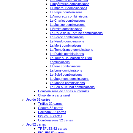
L'Impératrice combinaisons
L'Empereur combinaisons
Le Pape combinaisons
L'Amoureux combinaisons
Le Chariot combinaisons
La Justice combinaisons
L'Ermite combinaisons
La Roue de la Fortune combinaisons
La Force combinaisons
Le Pendu combinaisons
La Mort combinaisons
La Tempérance combinaisons
Le Diable combinaisons
La Tour ou la Maison de Dieu
combinaisons
L'Étoile combinaisons
La Lune combinaisons
Le Soleil combinaisons
Le Jugement combinaisons
Le Monde combinaisons
Le Fou ou le Mat combinaisons
Combinaisons de cartes numérales
Choix de la carte sujet
Jeu de 32 cartes
Trèfles 32 cartes
Coeurs 32 cartes
Carreaux 32 cartes
Piques 32 cartes
Combinaisons 32 cartes
Jeu 52 cartes
TRÈFLES 52 cartes
PIQUES 52 cartes