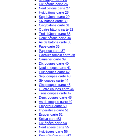
Dix bâtons carte 26
Neuf bâtons carte 27
Huit bâtons carte 28
Sept bâtons carte 29
Six bâtons carte 30
Cinq bâtons carte 31
Quatre bâtons carte 32
Trois bâtons carte 33
Deux bâtons carte 34
As de bâtons carte 35
Pape carte 36
Papesse carte 37
Cavalier romain carte 38
Camerier carte 39
Dix coupes carte 40
Neuf coupes carte 41
Huit coupes carte 42
Sept coupes carte 43
Six coupes carte 44
Cinq coupes carte 45
Quatre coupes carte 46
Trois coupes carte 47
Deux coupes carte 48
As de coupes carte 49
Empereur carte 50
Impératrice carte 51
Écuyer carte 52
Soldat carte 53
Dix épées carte 54
Neuf épées carte 55
Huit épées carte 56
Sept d'épées carte 57