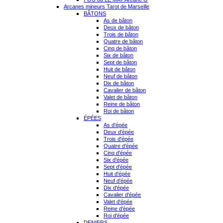
Arcanes mineurs Tarot de Marseille
BÂTONS
As de bâton
Deux de bâton
Trois de bâton
Quatre de bâton
Cinq de bâton
Six de bâton
Sept de bâton
Huit de bâton
Neuf de bâton
Dix de bâton
Cavalier de bâton
Valet de bâton
Reine de bâton
Roi de bâton
ÉPÉES
As d'épée
Deux d'épée
Trois d'épée
Quatre d'épée
Cinq d'épée
Six d'épée
Sept d'épée
Huit d'épée
Neuf d'épée
Dix d'épée
Cavalier d'épée
Valet d'épée
Reine d'épée
Roi d'épée
DENIERS