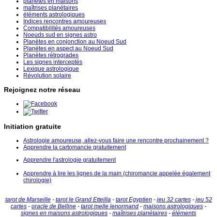
planètes en maisons
maîtrises planétaires
éléments astrologiques
Indices rencontres amoureuses
Compatibilités amoureuses
Noeuds sud en signes astro
Planètes en conjonction au Noeud Sud
Planètes en aspect au Noeud Sud
Planètes rétrogrades
Les signes interceptés
Lexique astrologique
Révolution solaire
Rejoignez notre réseau
Initiation gratuite
Astrologie amoureuse, allez-vous faire une rencontre prochainement ?
Apprendre la cartomancie gratuitement
Apprendre l'astrologie gratuitement
Apprendre à lire les lignes de la main (chiromancie appelée également
chirologie)
tarot de Marseille
-
tarot le Grand Etteilla
-
tarot Egyptien
-
jeu 32 cartes
-
jeu 52
cartes
-
oracle de Belline
-
tarot melle lenormand
-
maisons astrologiques
-
signes en maisons astrologiques
-
maîtrises planétaires
-
éléments