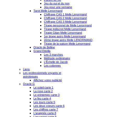
Jeu du oui et du non
Jeu pour une semaine
Tarot Melle Lenormand
Chiffrage CAS 1 Melle Lenormand
Chiffrage CAS 2 Melle Lenormand
Chiffrage CAS 3 Melle Lenormand
Tirage personnel de Melle Lenormand
Tirage indiscret Melle Lenormand
Tirage Gitan Melle Lenormand
1er tirage astro Melle Lenormand
2ème tirage astro Melle LENORMAND
Tirage de la saison Melle Lenormand
Oracle de Belline
Grand Etteilla
Les 3 marches
Méthode préliminaire
L'Échelle de Jacob
Les colonnes
Liens
Les professionnels voyants et
astrologues
Affichez votre publicité
Oracle G
Le soleil carte 1
La rose carte 2
Le printemps carte 3
Le feu carte 4
Les tours carte 5
Les deux coeurs carte 6
Les chiffres carte 7
L'araignée carte 8
L'escargot carte 9