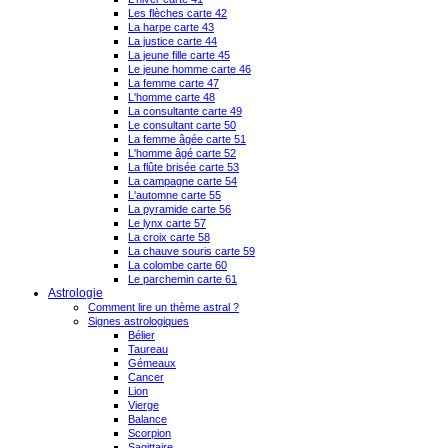
Les flèches carte 42
La harpe carte 43
La justice carte 44
La jeune fille carte 45
Le jeune homme carte 46
La femme carte 47
L'homme carte 48
La consultante carte 49
Le consultant carte 50
La femme âgée carte 51
L'homme âgé carte 52
La flûte brisée carte 53
La campagne carte 54
L'automne carte 55
La pyramide carte 56
Le lynx carte 57
La croix carte 58
La chauve souris carte 59
La colombe carte 60
Le parchemin carte 61
Astrologie
Comment lire un thème astral ?
Signes astrologiques
Bélier
Taureau
Gémeaux
Cancer
Lion
Vierge
Balance
Scorpion
Sagittaire