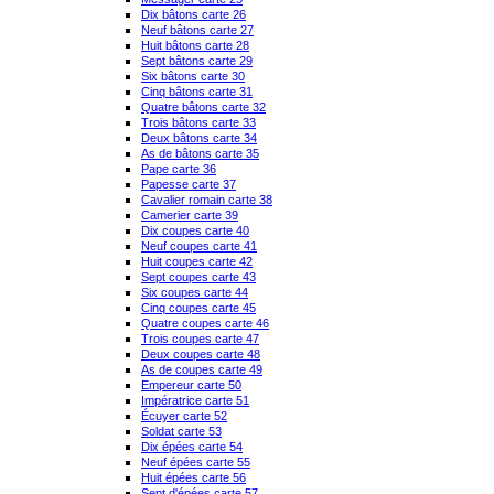
Dix bâtons carte 26
Neuf bâtons carte 27
Huit bâtons carte 28
Sept bâtons carte 29
Six bâtons carte 30
Cinq bâtons carte 31
Quatre bâtons carte 32
Trois bâtons carte 33
Deux bâtons carte 34
As de bâtons carte 35
Pape carte 36
Papesse carte 37
Cavalier romain carte 38
Camerier carte 39
Dix coupes carte 40
Neuf coupes carte 41
Huit coupes carte 42
Sept coupes carte 43
Six coupes carte 44
Cinq coupes carte 45
Quatre coupes carte 46
Trois coupes carte 47
Deux coupes carte 48
As de coupes carte 49
Empereur carte 50
Impératrice carte 51
Écuyer carte 52
Soldat carte 53
Dix épées carte 54
Neuf épées carte 55
Huit épées carte 56
Sept d'épées carte 57