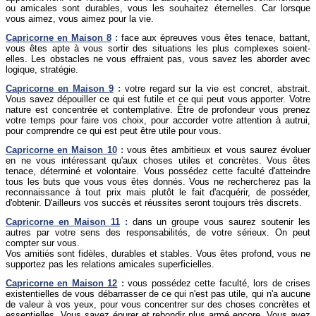
ou amicales sont durables, vous les souhaitez éternelles. Car lorsque
vous aimez, vous aimez pour la vie.
Capricorne
en Maison 8
:
face aux épreuves vous êtes tenace, battant,
vous êtes apte à vous sortir des situations les plus complexes soient-
elles. Les obstacles ne vous effraient pas, vous savez les aborder avec
logique, stratégie.
Capricorne
en Maison 9
:
votre regard sur la vie est concret, abstrait.
Vous savez dépouiller ce qui est futile et ce qui peut vous apporter. Votre
nature est concentrée et contemplative. Être de profondeur vous prenez
votre temps pour faire vos choix, pour accorder votre attention à autrui,
pour comprendre ce qui est peut être utile pour vous.
Capricorne
en Maison 10
:
vous êtes ambitieux et vous saurez évoluer
en ne vous intéressant qu'aux choses utiles et concrètes. Vous êtes
tenace, déterminé et volontaire. Vous possédez cette faculté d'atteindre
tous les buts que vous vous êtes donnés. Vous ne rechercherez pas la
reconnaissance à tout prix mais plutôt le fait d'acquérir, de posséder,
d'obtenir. D'ailleurs vos succès et réussites seront toujours très discrets.
Capricorne
en Maison 11
:
dans un groupe vous saurez soutenir les
autres par votre sens des responsabilités, de votre sérieux. On peut
compter sur vous.
Vos amitiés sont fidèles, durables et stables. Vous êtes profond, vous ne
supportez pas les relations amicales superficielles.
Capricorne
en Maison 12
:
vous possédez cette faculté, lors de crises
existentielles de vous débarrasser de ce qui n'est pas utile, qui n'a aucune
de valeur à vos yeux, pour vous concentrer sur des choses concrètes et
essentielles. Vous savez épurer et rebondir plus armé encore. Vous avez