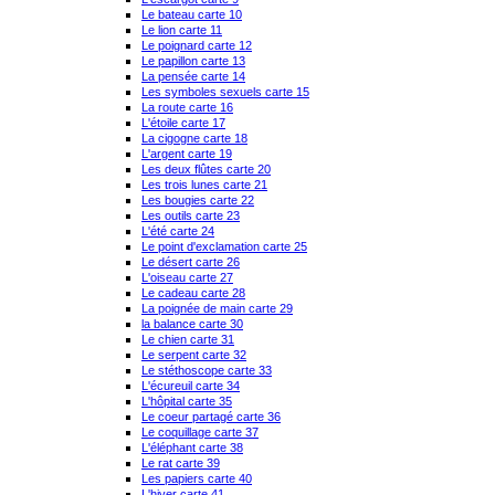
Le bateau carte 10
Le lion carte 11
Le poignard carte 12
Le papillon carte 13
La pensée carte 14
Les symboles sexuels carte 15
La route carte 16
L'étoile carte 17
La cigogne carte 18
L'argent carte 19
Les deux flûtes carte 20
Les trois lunes carte 21
Les bougies carte 22
Les outils carte 23
L'été carte 24
Le point d'exclamation carte 25
Le désert carte 26
L'oiseau carte 27
Le cadeau carte 28
La poignée de main carte 29
la balance carte 30
Le chien carte 31
Le serpent carte 32
Le stéthoscope carte 33
L'écureuil carte 34
L'hôpital carte 35
Le coeur partagé carte 36
Le coquillage carte 37
L'éléphant carte 38
Le rat carte 39
Les papiers carte 40
L'hiver carte 41