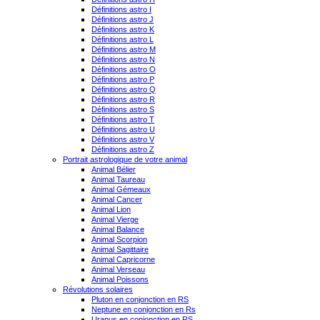
Définitions astro I
Définitions astro J
Définitions astro K
Définitions astro L
Définitions astro M
Définitions astro N
Définitions astro O
Définitions astro P
Définitions astro Q
Définitions astro R
Définitions astro S
Définitions astro T
Définitions astro U
Définitions astro V
Définitions astro Z
Portrait astrologique de votre animal
Animal Bélier
Animal Taureau
Animal Gémeaux
Animal Cancer
Animal Lion
Animal Vierge
Animal Balance
Animal Scorpion
Animal Sagittaire
Animal Capricorne
Animal Verseau
Animal Poissons
Révolutions solaires
Pluton en conjonction en RS
Neptune en conjonction en Rs
Uranus en conjonction en RS