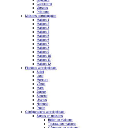
Capricorne
Verseau
Poissons
Maisons astrologiques
Maison 1
Maison 2
Maison 3
Maison 4
Maison 5
Maison 6
Maison 7
Maison 8
Maison 9
Maison 10
Maison 11
Maison 12
Planètes astrologiques
Soleil
Lune
Mercure
Vénus
Mars
Jupiter
Saturne
Uranus
Neptune
Pluton
Configurations astrologiques
Signes en maisons
Bélier en maisons
Taureau en maisons
Gémeaux en maisons