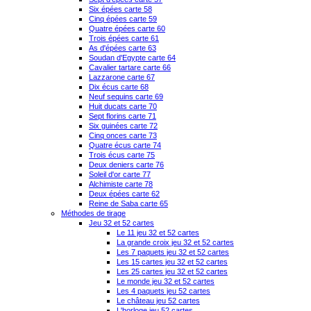
Six épées carte 58
Cinq épées carte 59
Quatre épées carte 60
Trois épées carte 61
As d'épées carte 63
Soudan d'Egypte carte 64
Cavalier tartare carte 66
Lazzarone carte 67
Dix écus carte 68
Neuf sequins carte 69
Huit ducats carte 70
Sept florins carte 71
Six guinées carte 72
Cinq onces carte 73
Quatre écus carte 74
Trois écus carte 75
Deux deniers carte 76
Soleil d'or carte 77
Alchimiste carte 78
Deux épées carte 62
Reine de Saba carte 65
Méthodes de tirage
Jeu 32 et 52 cartes
Le 11 jeu 32 et 52 cartes
La grande croix jeu 32 et 52 cartes
Les 7 paquets jeu 32 et 52 cartes
Les 15 cartes jeu 32 et 52 cartes
Les 25 cartes jeu 32 et 52 cartes
Le monde jeu 32 et 52 cartes
Les 4 paquets jeu 52 cartes
Le château jeu 52 cartes
L'horloge jeu 52 cartes