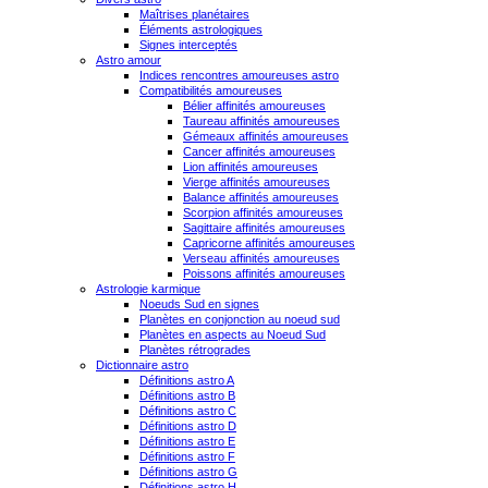
Maîtrises planétaires
Éléments astrologiques
Signes interceptés
Astro amour
Indices rencontres amoureuses astro
Compatibilités amoureuses
Bélier affinités amoureuses
Taureau affinités amoureuses
Gémeaux affinités amoureuses
Cancer affinités amoureuses
Lion affinités amoureuses
Vierge affinités amoureuses
Balance affinités amoureuses
Scorpion affinités amoureuses
Sagittaire affinités amoureuses
Capricorne affinités amoureuses
Verseau affinités amoureuses
Poissons affinités amoureuses
Astrologie karmique
Noeuds Sud en signes
Planètes en conjonction au noeud sud
Planètes en aspects au Noeud Sud
Planètes rétrogrades
Dictionnaire astro
Définitions astro A
Définitions astro B
Définitions astro C
Définitions astro D
Définitions astro E
Définitions astro F
Définitions astro G
Définitions astro H