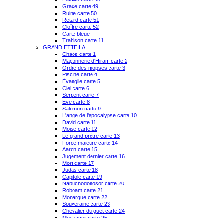
Grace carte 49
Ruine carte 50
Retard carte 51
Cloître carte 52
Carte bleue
Trahison carte 11
GRAND ETTEILA
Chaos carte 1
Maçonnerie d'Hiram carte 2
Ordre des mopses carte 3
Piscine carte 4
Évangile carte 5
Ciel carte 6
Serpent carte 7
Eve carte 8
Salomon carte 9
L'ange de l'apocalypse carte 10
David carte 11
Moise carte 12
Le grand prêtre carte 13
Force majeure carte 14
Aaron carte 15
Jugement dernier carte 16
Mort carte 17
Judas carte 18
Capitole carte 19
Nabuchodonosor carte 20
Roboam carte 21
Monarque carte 22
Souveraine carte 23
Chevalier du guet carte 24
Messager carte 25