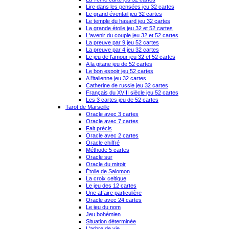
Lire dans les pensées jeu 32 cartes
Le grand éventail jeu 32 cartes
Le temple du hasard jeu 32 cartes
La grande étoile jeu 32 et 52 cartes
L'avenir du couple jeu 32 et 52 cartes
La preuve par 9 jeu 52 cartes
La preuve par 4 jeu 32 cartes
Le jeu de l'amour jeu 32 et 52 cartes
A la gitane jeu de 52 cartes
Le bon espoir jeu 52 cartes
A l'italienne jeu 32 cartes
Catherine de russie jeu 32 cartes
Français du XVIII siècle jeu 52 cartes
Les 3 cartes jeu de 52 cartes
Tarot de Marseille
Oracle avec 3 cartes
Oracle avec 7 cartes
Fait précis
Oracle avec 2 cartes
Oracle chiffré
Méthode 5 cartes
Oracle sur
Oracle du miroir
Étoile de Salomon
La croix celtique
Le jeu des 12 cartes
Une affaire particulière
Oracle avec 24 cartes
Le jeu du nom
Jeu bohémien
Situation déterminée
L'arbre de vie