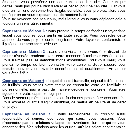
émotions. Vous possédez une communication dite utile. Communiquer
certes, mais pas pour autant s'étaler et parler "pour ne rien dire". Car vous
êtes en fait une personne très fragile, sensible, vous préférez alors vous
protéger en ne vous exposant pas de manière futile.
Vous ne voyagez pas beaucoup, mais lorsque vous vous déplacez cela a
toujours un sens utile, important.
Capricorne
en Maison 4
:
vous prendre le temps de fonder un foyer dans
lequel vous pourrez vous sentir en toute sécurité. Vous possédez cette
aptitude de vous projeter sur le long terme. Votre foyer est conformiste et
il y règne une ambiance sérieuse.
Capricorne
en Maison 5
:
dans votre vie affective vous êtes discret, de
nature réservée, prudente avec cette tendance à maîtriser vos émotions.
Vous n'aimez pas les démonstrations excessives. Pour vous livrer, vous
prenez le temps de bien connaître votre conjoint, d'être rassuré pour
ensuite pouvoir vous investir concrètement et durablement.
En amour
vous êtes fidèle.
Capricorne
en Maison 6
:
le quotidien est tranquille, dépouillé d'émotions,
de futilités. Vous prenez votre temps de construire votre vie familiale et
professionnelle, pas à pas, de manière décidée et concrète. Vous êtes
rigoureux et votre esprit est logique.
Dans le secteur professionnel, il vous faudra des postes à responsabilités.
Vous excellez quant il s'agit d'organiser, de mettre en oeuvre et de gérer
un projet.
Capricorne
en Maison 7
:
vous rechercherez un conjoint aussi
responsable et sérieux que vous qui saura vous rassurer. Vous
n'appréciez pas les relations volages, les aventures d'un soir qui ne vous
apportent rien. Vos relations avec les autres, qu'elles soient sentimentales