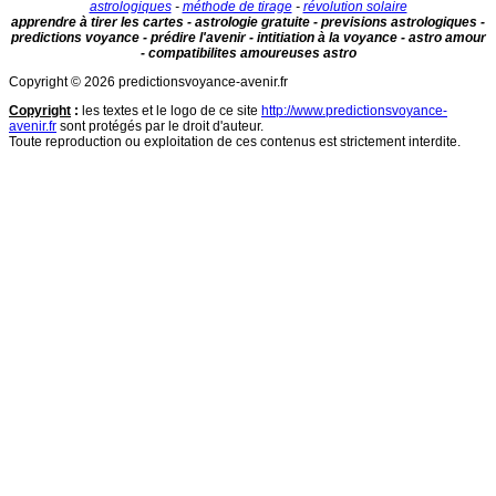
astrologiques
-
méthode de tirage
-
révolution solaire
apprendre à tirer les cartes - astrologie gratuite - previsions astrologiques -
predictions voyance - prédire l'avenir - intitiation à la voyance - astro amour
- compatibilites amoureuses astro
Copyright © 2026 predictionsvoyance-avenir.fr
Copyright
:
les textes et le logo de ce site
http://www.predictionsvoyance-
avenir.fr
sont protégés par le droit d'auteur.
Toute reproduction ou exploitation de ces contenus est strictement interdite.