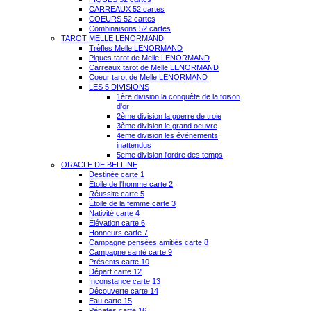
CARREAUX 52 cartes
COEURS 52 cartes
Combinaisons 52 cartes
TAROT MELLE LENORMAND
Trèfles Melle LENORMAND
Piques tarot de Melle LENORMAND
Carreaux tarot de Melle LENORMAND
Coeur tarot de Melle LENORMAND
LES 5 DIVISIONS
1ère division la conquête de la toison
d'or
2ème division la guerre de troie
3ème division le grand oeuvre
4eme division les événements
inattendus
5eme division l'ordre des temps
ORACLE DE BELLINE
Destinée carte 1
Étoile de l'homme carte 2
Réussite carte 5
Étoile de la femme carte 3
Nativité carte 4
Élévation carte 6
Honneurs carte 7
Campagne pensées amitiés carte 8
Campagne santé carte 9
Présents carte 10
Départ carte 12
Inconstance carte 13
Découverte carte 14
Eau carte 15
Pénates carte 16