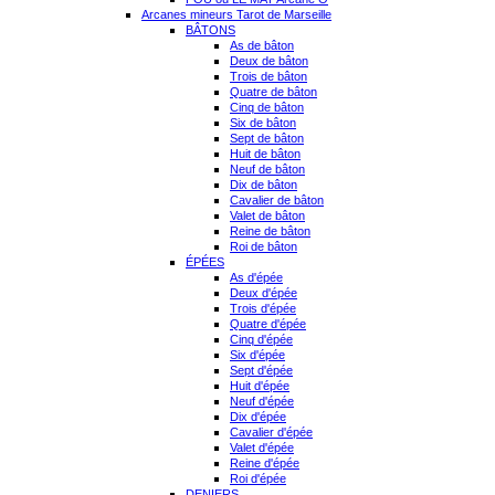
Arcanes mineurs Tarot de Marseille
BÂTONS
As de bâton
Deux de bâton
Trois de bâton
Quatre de bâton
Cinq de bâton
Six de bâton
Sept de bâton
Huit de bâton
Neuf de bâton
Dix de bâton
Cavalier de bâton
Valet de bâton
Reine de bâton
Roi de bâton
ÉPÉES
As d'épée
Deux d'épée
Trois d'épée
Quatre d'épée
Cinq d'épée
Six d'épée
Sept d'épée
Huit d'épée
Neuf d'épée
Dix d'épée
Cavalier d'épée
Valet d'épée
Reine d'épée
Roi d'épée
DENIERS