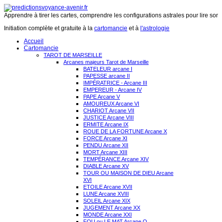
Apprendre à tirer les cartes, comprendre les configurations astrales pour lire son 
Initiation complète et gratuite à la
cartomancie
et à
l'astrologie
Accueil
Cartomancie
TAROT DE MARSEILLE
Arcanes majeurs Tarot de Marseille
BATELEUR arcane I
PAPESSE arcane II
IMPÉRATRICE - Arcane III
EMPEREUR - Arcane IV
PAPE Arcane V
AMOUREUX Arcane VI
CHARIOT Arcane VII
JUSTICE Arcane VIII
ERMITE Arcane IX
ROUE DE LA FORTUNE Arcane X
FORCE Arcane XI
PENDU Arcane XII
MORT Arcane XIII
TEMPÉRANCE Arcane XIV
DIABLE Arcane XV
TOUR OU MAISON DE DIEU Arcane
XVI
ETOILE Arcane XVII
LUNE Arcane XVIII
SOLEIL Arcane XIX
JUGEMENT Arcane XX
MONDE Arcane XXI
FOU ou LE MAT Arcane O