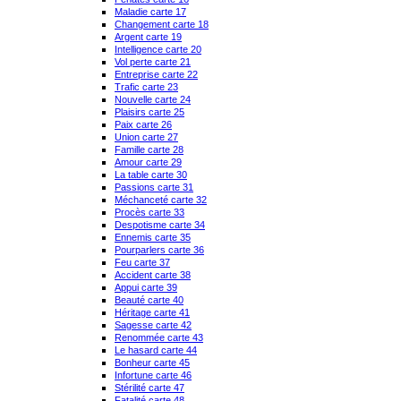
Maladie carte 17
Changement carte 18
Argent carte 19
Intelligence carte 20
Vol perte carte 21
Entreprise carte 22
Trafic carte 23
Nouvelle carte 24
Plaisirs carte 25
Paix carte 26
Union carte 27
Famille carte 28
Amour carte 29
La table carte 30
Passions carte 31
Méchanceté carte 32
Procès carte 33
Despotisme carte 34
Ennemis carte 35
Pourparlers carte 36
Feu carte 37
Accident carte 38
Appui carte 39
Beauté carte 40
Héritage carte 41
Sagesse carte 42
Renommée carte 43
Le hasard carte 44
Bonheur carte 45
Infortune carte 46
Stérilité carte 47
Fatalité carte 48