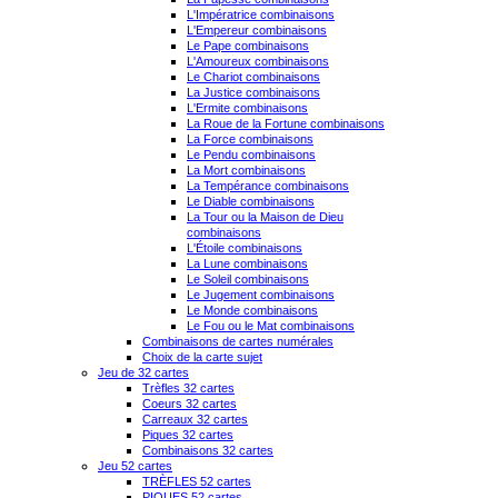
L'Impératrice combinaisons
L'Empereur combinaisons
Le Pape combinaisons
L'Amoureux combinaisons
Le Chariot combinaisons
La Justice combinaisons
L'Ermite combinaisons
La Roue de la Fortune combinaisons
La Force combinaisons
Le Pendu combinaisons
La Mort combinaisons
La Tempérance combinaisons
Le Diable combinaisons
La Tour ou la Maison de Dieu
combinaisons
L'Étoile combinaisons
La Lune combinaisons
Le Soleil combinaisons
Le Jugement combinaisons
Le Monde combinaisons
Le Fou ou le Mat combinaisons
Combinaisons de cartes numérales
Choix de la carte sujet
Jeu de 32 cartes
Trèfles 32 cartes
Coeurs 32 cartes
Carreaux 32 cartes
Piques 32 cartes
Combinaisons 32 cartes
Jeu 52 cartes
TRÈFLES 52 cartes
PIQUES 52 cartes