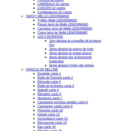
CARREAUX 52 cartes
COEURS 52 cartes
Combinaisons 52 cartes
TAROT MELLE LENORMAND
Trèfles Melle LENORMAND
Piques tarot de Melle LENORMAND
Carreaux tarot de Melle LENORMAND
Coeur tarot de Melle LENORMAND
LES 5 DIVISIONS
1ère division la conquête de la toison
d'or
2ème division la guerre de troie
3ème division le grand oeuvre
4eme division les événements
inattendus
5eme division l'ordre des temps
ORACLE DE BELLINE
Destinée carte 1
Étoile de l'homme carte 2
Réussite carte 5
Étoile de la femme carte 3
Nativité carte 4
Élévation carte 6
Honneurs carte 7
Campagne pensées amitiés carte 8
Campagne santé carte 9
Présents carte 10
Départ carte 12
Inconstance carte 13
Découverte carte 14
Eau carte 15
Pénates carte 16