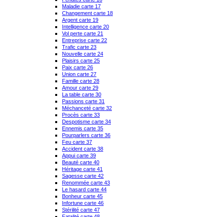
Maladie carte 17
Changement carte 18
Argent carte 19
Intelligence carte 20
Vol perte carte 21
Entreprise carte 22
Trafic carte 23
Nouvelle carte 24
Plaisirs carte 25
Paix carte 26
Union carte 27
Famille carte 28
Amour carte 29
La table carte 30
Passions carte 31
Méchanceté carte 32
Procès carte 33
Despotisme carte 34
Ennemis carte 35
Pourparlers carte 36
Feu carte 37
Accident carte 38
Appui carte 39
Beauté carte 40
Héritage carte 41
Sagesse carte 42
Renommée carte 43
Le hasard carte 44
Bonheur carte 45
Infortune carte 46
Stérilité carte 47
Fatalité carte 48