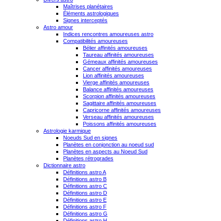
Maîtrises planétaires
Éléments astrologiques
Signes interceptés
Astro amour
Indices rencontres amoureuses astro
Compatibilités amoureuses
Bélier affinités amoureuses
Taureau affinités amoureuses
Gémeaux affinités amoureuses
Cancer affinités amoureuses
Lion affinités amoureuses
Vierge affinités amoureuses
Balance affinités amoureuses
Scorpion affinités amoureuses
Sagittaire affinités amoureuses
Capricorne affinités amoureuses
Verseau affinités amoureuses
Poissons affinités amoureuses
Astrologie karmique
Noeuds Sud en signes
Planètes en conjonction au noeud sud
Planètes en aspects au Noeud Sud
Planètes rétrogrades
Dictionnaire astro
Définitions astro A
Définitions astro B
Définitions astro C
Définitions astro D
Définitions astro E
Définitions astro F
Définitions astro G
Définitions astro H