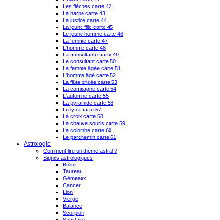
Les flèches carte 42
La harpe carte 43
La justice carte 44
La jeune fille carte 45
Le jeune homme carte 46
La femme carte 47
L'homme carte 48
La consultante carte 49
Le consultant carte 50
La femme âgée carte 51
L'homme âgé carte 52
La flûte brisée carte 53
La campagne carte 54
L'automne carte 55
La pyramide carte 56
Le lynx carte 57
La croix carte 58
La chauve souris carte 59
La colombe carte 60
Le parchemin carte 61
Astrologie
Comment lire un thème astral ?
Signes astrologiques
Bélier
Taureau
Gémeaux
Cancer
Lion
Vierge
Balance
Scorpion
Sagittaire