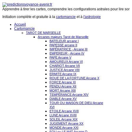
Apprendre à tirer les cartes, comprendre les configurations astrales pour lire son 
Initiation complète et gratuite à la
cartomancie
et à
l'astrologie
Accueil
Cartomancie
TAROT DE MARSEILLE
Arcanes majeurs Tarot de Marseille
BATELEUR arcane I
PAPESSE arcane II
IMPÉRATRICE - Arcane III
EMPEREUR - Arcane IV
PAPE Arcane V
AMOUREUX Arcane VI
CHARIOT Arcane VII
JUSTICE Arcane VIII
ERMITE Arcane IX
ROUE DE LA FORTUNE Arcane X
FORCE Arcane XI
PENDU Arcane XII
MORT Arcane XIII
TEMPÉRANCE Arcane XIV
DIABLE Arcane XV
TOUR OU MAISON DE DIEU Arcane
XVI
ETOILE Arcane XVII
LUNE Arcane XVIII
SOLEIL Arcane XIX
JUGEMENT Arcane XX
MONDE Arcane XXI
FOU ou LE MAT Arcane O