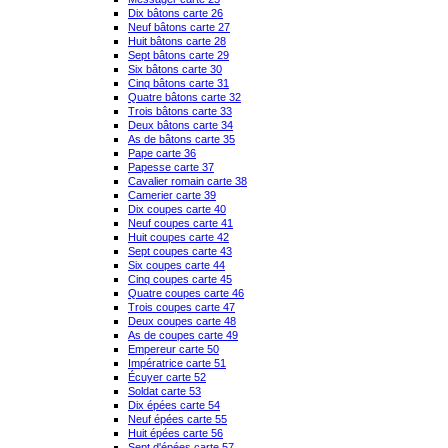
Dix bâtons carte 26
Neuf bâtons carte 27
Huit bâtons carte 28
Sept bâtons carte 29
Six bâtons carte 30
Cinq bâtons carte 31
Quatre bâtons carte 32
Trois bâtons carte 33
Deux bâtons carte 34
As de bâtons carte 35
Pape carte 36
Papesse carte 37
Cavalier romain carte 38
Camerier carte 39
Dix coupes carte 40
Neuf coupes carte 41
Huit coupes carte 42
Sept coupes carte 43
Six coupes carte 44
Cinq coupes carte 45
Quatre coupes carte 46
Trois coupes carte 47
Deux coupes carte 48
As de coupes carte 49
Empereur carte 50
Impératrice carte 51
Écuyer carte 52
Soldat carte 53
Dix épées carte 54
Neuf épées carte 55
Huit épées carte 56
Sept d'épées carte 57