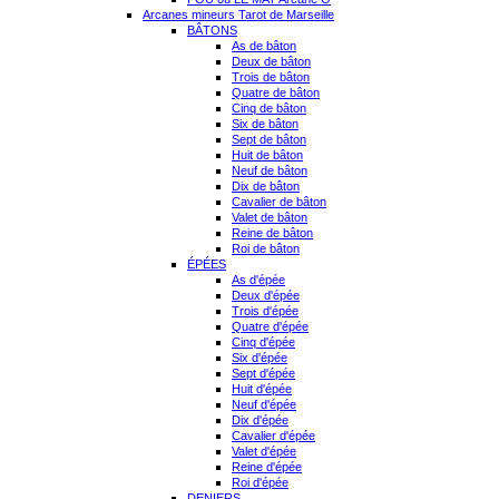
Arcanes mineurs Tarot de Marseille
BÂTONS
As de bâton
Deux de bâton
Trois de bâton
Quatre de bâton
Cinq de bâton
Six de bâton
Sept de bâton
Huit de bâton
Neuf de bâton
Dix de bâton
Cavalier de bâton
Valet de bâton
Reine de bâton
Roi de bâton
ÉPÉES
As d'épée
Deux d'épée
Trois d'épée
Quatre d'épée
Cinq d'épée
Six d'épée
Sept d'épée
Huit d'épée
Neuf d'épée
Dix d'épée
Cavalier d'épée
Valet d'épée
Reine d'épée
Roi d'épée
DENIERS