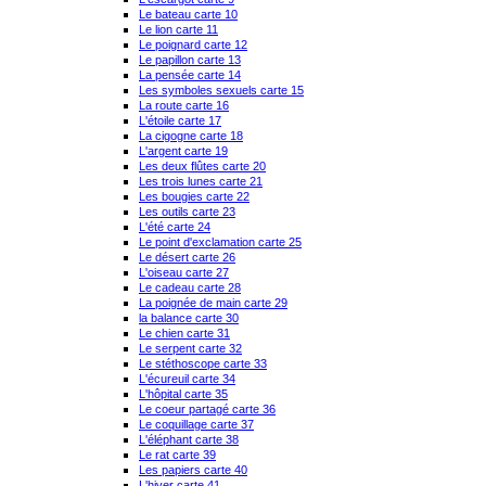
Le bateau carte 10
Le lion carte 11
Le poignard carte 12
Le papillon carte 13
La pensée carte 14
Les symboles sexuels carte 15
La route carte 16
L'étoile carte 17
La cigogne carte 18
L'argent carte 19
Les deux flûtes carte 20
Les trois lunes carte 21
Les bougies carte 22
Les outils carte 23
L'été carte 24
Le point d'exclamation carte 25
Le désert carte 26
L'oiseau carte 27
Le cadeau carte 28
La poignée de main carte 29
la balance carte 30
Le chien carte 31
Le serpent carte 32
Le stéthoscope carte 33
L'écureuil carte 34
L'hôpital carte 35
Le coeur partagé carte 36
Le coquillage carte 37
L'éléphant carte 38
Le rat carte 39
Les papiers carte 40
L'hiver carte 41