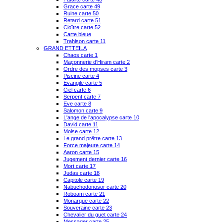
Grace carte 49
Ruine carte 50
Retard carte 51
Cloître carte 52
Carte bleue
Trahison carte 11
GRAND ETTEILA
Chaos carte 1
Maçonnerie d'Hiram carte 2
Ordre des mopses carte 3
Piscine carte 4
Évangile carte 5
Ciel carte 6
Serpent carte 7
Eve carte 8
Salomon carte 9
L'ange de l'apocalypse carte 10
David carte 11
Moise carte 12
Le grand prêtre carte 13
Force majeure carte 14
Aaron carte 15
Jugement dernier carte 16
Mort carte 17
Judas carte 18
Capitole carte 19
Nabuchodonosor carte 20
Roboam carte 21
Monarque carte 22
Souveraine carte 23
Chevalier du guet carte 24
Messager carte 25