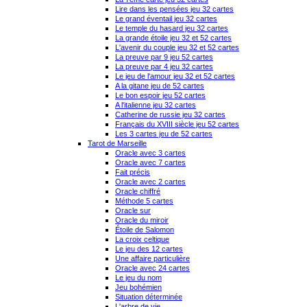
Lire dans les pensées jeu 32 cartes
Le grand éventail jeu 32 cartes
Le temple du hasard jeu 32 cartes
La grande étoile jeu 32 et 52 cartes
L'avenir du couple jeu 32 et 52 cartes
La preuve par 9 jeu 52 cartes
La preuve par 4 jeu 32 cartes
Le jeu de l'amour jeu 32 et 52 cartes
A la gitane jeu de 52 cartes
Le bon espoir jeu 52 cartes
A l'italienne jeu 32 cartes
Catherine de russie jeu 32 cartes
Français du XVIII siècle jeu 52 cartes
Les 3 cartes jeu de 52 cartes
Tarot de Marseille
Oracle avec 3 cartes
Oracle avec 7 cartes
Fait précis
Oracle avec 2 cartes
Oracle chiffré
Méthode 5 cartes
Oracle sur
Oracle du miroir
Étoile de Salomon
La croix celtique
Le jeu des 12 cartes
Une affaire particulière
Oracle avec 24 cartes
Le jeu du nom
Jeu bohémien
Situation déterminée
L'arbre de vie