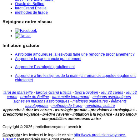
Oracle de Belline
tarot Grand Etteilla
méthodes de tirage
Rejoignez notre réseau
Initiation gratuite
Astrologie amoureuse, allez-vous faire une rencontre prochainement ?
Apprendre la cartomancie gratuitement
Apprendre l'astrologie gratuitement
Apprendre à lire les lignes de la main (chiromancie appelée également
chirologie)
tarot de Marseille
-
tarot le Grand Etteilla
-
tarot Egyptien
-
jeu 32 cartes
-
jeu 52
cartes
-
oracle de Belline
-
tarot melle lenormand
-
maisons astrologiques
-
signes en maisons astrologiques
-
maîtrises planétaires
-
éléments
astrologiques
-
méthode de tirage
-
révolution solaire
apprendre à tirer les cartes - astrologie gratuite - previsions astrologiques -
predictions voyance - prédire l'avenir - intitiation à la voyance - astro amour
- compatibilites amoureuses astro
Copyright © 2026 predictionsvoyance-avenir.fr
Copyright
:
les textes et le logo de ce site
http://www.predictionsvoyance-
avenir.fr
sont protégés par le droit d'auteur.