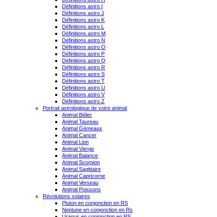
Définitions astro I
Définitions astro J
Définitions astro K
Définitions astro L
Définitions astro M
Définitions astro N
Définitions astro O
Définitions astro P
Définitions astro Q
Définitions astro R
Définitions astro S
Définitions astro T
Définitions astro U
Définitions astro V
Définitions astro Z
Portrait astrologique de votre animal
Animal Bélier
Animal Taureau
Animal Gémeaux
Animal Cancer
Animal Lion
Animal Vierge
Animal Balance
Animal Scorpion
Animal Sagittaire
Animal Capricorne
Animal Verseau
Animal Poissons
Révolutions solaires
Pluton en conjonction en RS
Neptune en conjonction en Rs
Uranus en conjonction en RS