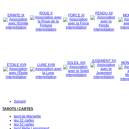
ROUE X
PENDU XII
ERMITE IX
FORCE XI
MOR
JUGEMENT XX
SOLEIL XIX
MON
ÉTOILE XVII
LUNE XVIII
Suivant
TAROTS / CARTES
tarot de Marseille
jeu 32 cartes
jeu 52 cartes
tarot Melle Lenormand