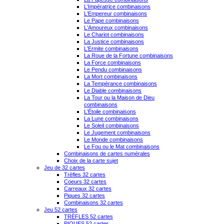
L'Impératrice combinaisons
L'Empereur combinaisons
Le Pape combinaisons
L'Amoureux combinaisons
Le Chariot combinaisons
La Justice combinaisons
L'Ermite combinaisons
La Roue de la Fortune combinaisons
La Force combinaisons
Le Pendu combinaisons
La Mort combinaisons
La Tempérance combinaisons
Le Diable combinaisons
La Tour ou la Maison de Dieu
combinaisons
L'Étoile combinaisons
La Lune combinaisons
Le Soleil combinaisons
Le Jugement combinaisons
Le Monde combinaisons
Le Fou ou le Mat combinaisons
Combinaisons de cartes numérales
Choix de la carte sujet
Jeu de 32 cartes
Trèfles 32 cartes
Coeurs 32 cartes
Carreaux 32 cartes
Piques 32 cartes
Combinaisons 32 cartes
Jeu 52 cartes
TRÈFLES 52 cartes
PIQUES 52 cartes