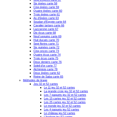
Six épées carte 58
Cinq épées carte 59
Quatre épées carte 60
Trois épées carte 61
As d'épées carte 63
Soudan d'Egypte carte 64
Cavalier tartare carte 66
Lazzarone carte 67
Dix écus carte 68
Neuf sequins carte 69
Huit ducats carte 70
Sept florins carte 71
Six guinées carte 72
Cinq onces carte 73
Quatre écus carte 74
Trois écus carte 75
Deux deniers carte 76
Soleil d'or carte 77
Alchimiste carte 78
Deux épées carte 62
Reine de Saba carte 65
Méthodes de tirage
Jeu 32 et 52 cartes
Le 11 jeu 32 et 52 cartes
La grande croix jeu 32 et 52 cartes
Les 7 paquets jeu 32 et 52 cartes
Les 15 cartes jeu 32 et 52 cartes
Les 25 cartes jeu 32 et 52 cartes
Le monde jeu 32 et 52 cartes
Les 4 paquets jeu 52 cartes
Le château jeu 52 cartes
L'horloge jeu 52 cartes