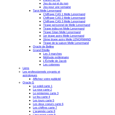
Jeu du oui et du non
Jeu pour une semaine
Tarot Melle Lenormand
Chiffrage CAS 1 Melle Lenormand
Chiffrage CAS 2 Melle Lenormand
Chiffrage CAS 3 Melle Lenormand
Tirage personnel de Melle Lenormand
Tirage indiscret Melle Lenormand
Tirage Gitan Melle Lenormand
1er tirage astro Melle Lenormand
2ème tirage astro Melle LENORMAND
Tirage de la saison Melle Lenormand
Oracle de Belline
Grand Etteilla
Les 3 marches
Méthode préliminaire
L'Échelle de Jacob
Les colonnes
Liens
Les professionnels voyants et
astrologues
Affichez votre publicité
Oracle G
Le soleil carte 1
La rose carte 2
Le printemps carte 3
Le feu carte 4
Les tours carte 5
Les deux coeurs carte 6
Les chiffres carte 7
L'araignée carte 8
L'escargot carte 9