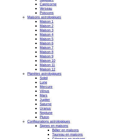
Capricorne
Verseau
Poissons
Maisons astrologiques
Maison 1
Maison 2
Maison 3
Maison 4
Maison 5
Maison 6
Maison 7
Maison 8
Maison 9
Maison 10
Maison 11
Maison 12
Planètes astrologiques
Soleil
Lune
Mercure
Vénus
Mars
Jupiter
Saturne
Uranus
Neptune
Pluton
Configurations astrologiques
Signes en maisons
Bélier en maisons
Taureau en maisons
Gémeaux en maisons