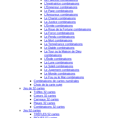
L'Impératrice combinaisons
L'Empereur combinaisons
Le Pape combinaisons
L'Amoureux combinaisons
Le Chariot combinaisons
La Justice combinaisons
L'Ermite combinaisons
La Roue de la Fortune combinaisons
La Force combinaisons
Le Pendu combinaisons
La Mort combinaisons
La Tempérance combinaisons
Le Diable combinaisons
La Tour ou la Maison de Dieu
combinaisons
L'Étoile combinaisons
La Lune combinaisons
Le Soleil combinaisons
Le Jugement combinaisons
Le Monde combinaisons
Le Fou ou le Mat combinaisons
Combinaisons de cartes numérales
Choix de la carte sujet
Jeu de 32 cartes
Trèfles 32 cartes
Coeurs 32 cartes
Carreaux 32 cartes
Piques 32 cartes
Combinaisons 32 cartes
Jeu 52 cartes
TRÈFLES 52 cartes
PIQUES 52 cartes