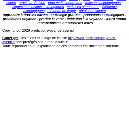
cartes
-
oracle de Belline
-
tarot melle lenormand
-
maisons astrologiques
-
signes en maisons astrologiques
-
maîtrises planétaires
-
éléments
astrologiques
-
méthode de tirage
-
révolution solaire
apprendre à tirer les cartes - astrologie gratuite - previsions astrologiques -
predictions voyance - prédire l'avenir - intitiation à la voyance - astro amour
- compatibilites amoureuses astro
Copyright © 2026 predictionsvoyance-avenir.fr
Copyright
:
les textes et le logo de ce site
http://www.predictionsvoyance-
avenir.fr
sont protégés par le droit d'auteur.
Toute reproduction ou exploitation de ces contenus est strictement interdite.