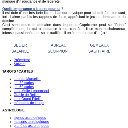
manque d'insouciance et de légèreté.
Quelle importance a le sexe pour lui
?
Il est doté d'une très forte libido. L'amour physique pour lui doit être puissant,
fort. Il aime parfois les rapports de force, appréciant le jeu du dominant et du
dominé.
C'est sans doute le domaine dans lequel le Capricorne peut se "lâcher"
complètement, lui qui a tendance à tout contrôler. Il se montre chaleureux,
intense, passionné dans sa sexualité et il en étonnera plus d'un(e) !
BÉLIER
TAUREAU
GÉMEAUX
BALANCE
SCORPION
SAGITTAIRE
Précédent
Suivant
TAROTS / CARTES
tarot de Marseille
jeu 32 cartes
jeu 52 cartes
tarot Melle Lenormand
Oracle de Belline
tarot Grand Etteilla
méthodes de tirage
ASTROLOGIE
signes astrologiques
maisons astrologiques
planètes astrologiques