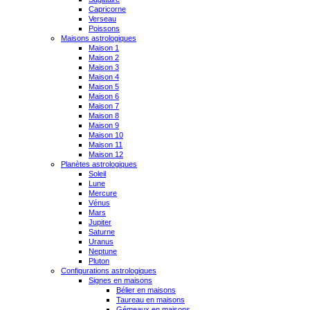
Capricorne
Verseau
Poissons
Maisons astrologiques
Maison 1
Maison 2
Maison 3
Maison 4
Maison 5
Maison 6
Maison 7
Maison 8
Maison 9
Maison 10
Maison 11
Maison 12
Planètes astrologiques
Soleil
Lune
Mercure
Vénus
Mars
Jupiter
Saturne
Uranus
Neptune
Pluton
Configurations astrologiques
Signes en maisons
Bélier en maisons
Taureau en maisons
Gémeaux en maisons