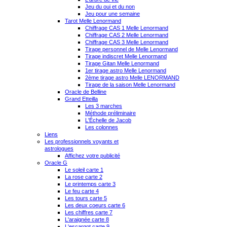
Jeu du oui et du non
Jeu pour une semaine
Tarot Melle Lenormand
Chiffrage CAS 1 Melle Lenormand
Chiffrage CAS 2 Melle Lenormand
Chiffrage CAS 3 Melle Lenormand
Tirage personnel de Melle Lenormand
Tirage indiscret Melle Lenormand
Tirage Gitan Melle Lenormand
1er tirage astro Melle Lenormand
2ème tirage astro Melle LENORMAND
Tirage de la saison Melle Lenormand
Oracle de Belline
Grand Etteilla
Les 3 marches
Méthode préliminaire
L'Échelle de Jacob
Les colonnes
Liens
Les professionnels voyants et
astrologues
Affichez votre publicité
Oracle G
Le soleil carte 1
La rose carte 2
Le printemps carte 3
Le feu carte 4
Les tours carte 5
Les deux coeurs carte 6
Les chiffres carte 7
L'araignée carte 8
L'escargot carte 9