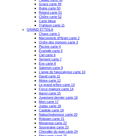
Grace carte 49
Ruine carte 50
Retard carte 51
Cloître carte 52
Carte bleue
Trahison carte 11
GRAND ETTEILA
Chaos carte 1
Maçonnerie d'Hiram carte 2
Ordre des mopses carte 3
Piscine carte 4
Évangile carte 5
Ciel carte 6
Serpent carte 7
Eve carte 8
Salomon carte 9
L'ange de l'apocalypse carte 10
David carte 11
Moise carte 12
Le grand prêtre carte 13
Force majeure carte 14
Aaron carte 15
Jugement dernier carte 16
Mort carte 17
Judas carte 18
Capitole carte 19
Nabuchodonosor carte 20
Roboam carte 21
Monarque carte 22
Souveraine carte 23
Chevalier du guet carte 24
Messager carte 25