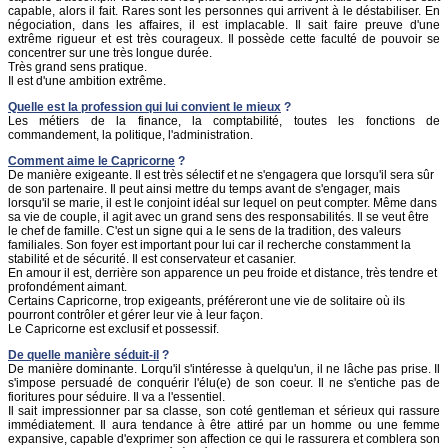
capable, alors il fait. Rares sont les personnes qui arrivent à le déstabiliser. En
négociation, dans les affaires, il est implacable. Il sait faire preuve d'une
extrême rigueur et est très courageux. Il possède cette faculté de pouvoir se
concentrer sur une très longue durée.
Très grand sens pratique.
Il est d'une ambition extrême.
Quelle est la profession qui lui convient le mieux
?
Les métiers de la finance, la comptabilité, toutes les fonctions de
commandement, la politique, l'administration.
Comment aime le Capricorne
?
De manière exigeante. Il est très sélectif et ne s'engagera que lorsqu'il sera sûr
de son partenaire. Il peut ainsi mettre du temps avant de s'engager, mais
lorsqu'il se marie, il est le conjoint idéal sur lequel on peut compter. Même dans
sa vie de couple, il agit avec un grand sens des responsabilités. Il se veut être
le chef de famille. C'est un signe qui a le sens de la tradition, des valeurs
familiales. Son foyer est important pour lui car il recherche constamment la
stabilité et de sécurité. Il est conservateur et casanier.
En amour il est, derrière son apparence un peu froide et distance, très tendre et
profondément aimant.
Certains Capricorne, trop exigeants, préféreront une vie de solitaire où ils
pourront contrôler et gérer leur vie à leur façon.
Le Capricorne est exclusif et possessif.
De quelle manière séduit-il
?
De manière dominante. Lorqu'il s'intéresse à quelqu'un, il ne lâche pas prise. Il
s'impose persuadé de conquérir l'élu(e) de son coeur. Il ne s'entiche pas de
fioritures pour séduire. Il va a l'essentiel.
Il sait impressionner par sa classe, son coté gentleman et sérieux qui rassure
immédiatement. Il aura tendance à être attiré par un homme ou une femme
expansive, capable d'exprimer son affection ce qui le rassurera et comblera son