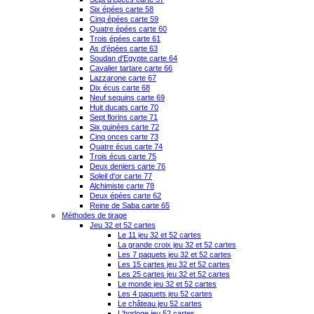
Six épées carte 58
Cinq épées carte 59
Quatre épées carte 60
Trois épées carte 61
As d'épées carte 63
Soudan d'Egypte carte 64
Cavalier tartare carte 66
Lazzarone carte 67
Dix écus carte 68
Neuf sequins carte 69
Huit ducats carte 70
Sept florins carte 71
Six guinées carte 72
Cinq onces carte 73
Quatre écus carte 74
Trois écus carte 75
Deux deniers carte 76
Soleil d'or carte 77
Alchimiste carte 78
Deux épées carte 62
Reine de Saba carte 65
Méthodes de tirage
Jeu 32 et 52 cartes
Le 11 jeu 32 et 52 cartes
La grande croix jeu 32 et 52 cartes
Les 7 paquets jeu 32 et 52 cartes
Les 15 cartes jeu 32 et 52 cartes
Les 25 cartes jeu 32 et 52 cartes
Le monde jeu 32 et 52 cartes
Les 4 paquets jeu 52 cartes
Le château jeu 52 cartes
L'horloge jeu 52 cartes