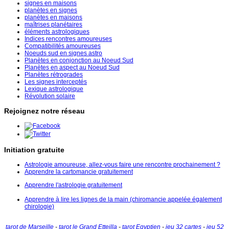
signes en maisons
planètes en signes
planètes en maisons
maîtrises planétaires
éléments astrologiques
Indices rencontres amoureuses
Compatibilités amoureuses
Noeuds sud en signes astro
Planètes en conjonction au Noeud Sud
Planètes en aspect au Noeud Sud
Planètes rétrogrades
Les signes interceptés
Lexique astrologique
Révolution solaire
Rejoignez notre réseau
Initiation gratuite
Astrologie amoureuse, allez-vous faire une rencontre prochainement ?
Apprendre la cartomancie gratuitement
Apprendre l'astrologie gratuitement
Apprendre à lire les lignes de la main (chiromancie appelée également
chirologie)
tarot de Marseille
-
tarot le Grand Etteilla
-
tarot Egyptien
-
jeu 32 cartes
-
jeu 52