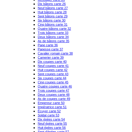
Dix bâtons carte 26
Neuf bâtons carte 27
Huit bâtons carte 28
Sept bâtons carte 29
Six bâtons carte 30
Cinq bâtons carte 31
Quatre bâtons carte 32
Trois bâtons carte 33
Deux bâtons carte 34
As de bâtons carte 35
Pape carte 36
Papesse carte 37
Cavalier romain carte 38
Camerier carte 39
Dix coupes carte 40
Neuf coupes carte 41
Huit coupes carte 42
Sept coupes carte 43
Six coupes carte 44
Cinq coupes carte 45
Quatre coupes carte 46
Trois coupes carte 47
Deux coupes carte 48
As de coupes carte 49
Empereur carte 50
Impératrice carte 51
Écuyer carte 52
Soldat carte 53
Dix épées carte 54
Neuf épées carte 55
Huit épées carte 56
Sept d'épées carte 57