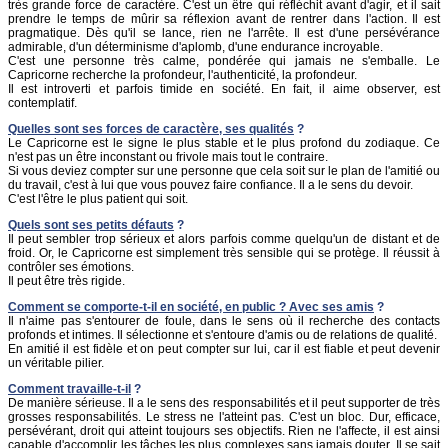
très grande force de caractère. C'est un être qui réfléchit avant d'agir, et il sait
prendre le temps de mûrir sa réflexion avant de rentrer dans l'action. Il est
pragmatique. Dès qu'il se lance, rien ne l'arrête. Il est d'une persévérance
admirable, d'un déterminisme d'aplomb, d'une endurance incroyable.
C'est une personne très calme, pondérée qui jamais ne s'emballe. Le
Capricorne recherche la profondeur, l'authenticité, la profondeur.
Il est introverti et parfois timide en société. En fait, il aime observer, est
contemplatif.
Quelles sont ses forces de caractère, ses qualités
?
Le Capricorne est le signe le plus stable et le plus profond du zodiaque. Ce
n'est pas un être inconstant ou frivole mais tout le contraire.
Si vous deviez compter sur une personne que cela soit sur le plan de l'amitié ou
du travail, c'est à lui que vous pouvez faire confiance. Il a le sens du devoir.
C'est l'être le plus patient qui soit.
Quels sont ses petits défauts
?
Il peut sembler trop sérieux et alors parfois comme quelqu'un de distant et de
froid. Or, le Capricorne est simplement très sensible qui se protège. Il réussit à
contrôler ses émotions.
Il peut être très rigide.
Comment se comporte-t-il en société, en public ? Avec ses amis
?
Il n'aime pas s'entourer de foule, dans le sens où il recherche des contacts
profonds et intimes. Il sélectionne et s'entoure d'amis ou de relations de qualité.
En amitié il est fidèle et on peut compter sur lui, car il est fiable et peut devenir
un véritable pilier.
Comment travaille-t-il
?
De manière sérieuse. Il a le sens des responsabilités et il peut supporter de très
grosses responsabilités. Le stress ne l'atteint pas. C'est un bloc. Dur, efficace,
persévérant, droit qui atteint toujours ses objectifs. Rien ne l'affecte, il est ainsi
capable d'accomplir les tâches les plus complexes sans jamais douter. Il se sait