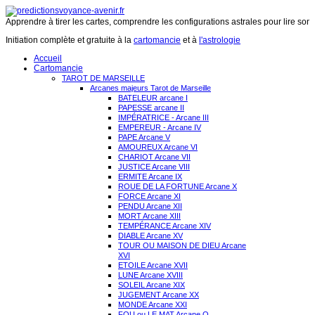
Apprendre à tirer les cartes, comprendre les configurations astrales pour lire son 
Initiation complète et gratuite à la
cartomancie
et à
l'astrologie
Accueil
Cartomancie
TAROT DE MARSEILLE
Arcanes majeurs Tarot de Marseille
BATELEUR arcane I
PAPESSE arcane II
IMPÉRATRICE - Arcane III
EMPEREUR - Arcane IV
PAPE Arcane V
AMOUREUX Arcane VI
CHARIOT Arcane VII
JUSTICE Arcane VIII
ERMITE Arcane IX
ROUE DE LA FORTUNE Arcane X
FORCE Arcane XI
PENDU Arcane XII
MORT Arcane XIII
TEMPÉRANCE Arcane XIV
DIABLE Arcane XV
TOUR OU MAISON DE DIEU Arcane
XVI
ETOILE Arcane XVII
LUNE Arcane XVIII
SOLEIL Arcane XIX
JUGEMENT Arcane XX
MONDE Arcane XXI
FOU ou LE MAT Arcane O