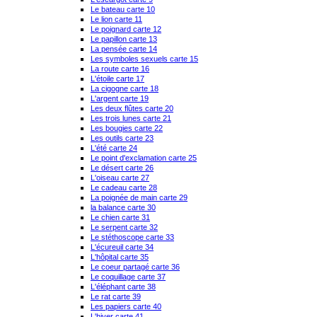
Le bateau carte 10
Le lion carte 11
Le poignard carte 12
Le papillon carte 13
La pensée carte 14
Les symboles sexuels carte 15
La route carte 16
L'étoile carte 17
La cigogne carte 18
L'argent carte 19
Les deux flûtes carte 20
Les trois lunes carte 21
Les bougies carte 22
Les outils carte 23
L'été carte 24
Le point d'exclamation carte 25
Le désert carte 26
L'oiseau carte 27
Le cadeau carte 28
La poignée de main carte 29
la balance carte 30
Le chien carte 31
Le serpent carte 32
Le stéthoscope carte 33
L'écureuil carte 34
L'hôpital carte 35
Le coeur partagé carte 36
Le coquillage carte 37
L'éléphant carte 38
Le rat carte 39
Les papiers carte 40
L'hiver carte 41