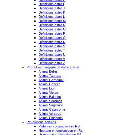
Définitions astro I
Définitions astro J
Définitions astro K
Définitions astro L
Définitions astro M
Définitions astro N
Définitions astro O
Définitions astro P
Définitions astro Q
Définitions astro R
Définitions astro S
Définitions astro T
Définitions astro U
Définitions astro V
Définitions astro Z
Portrait astrologique de votre animal
Animal Bélier
Animal Taureau
Animal Gémeaux
Animal Cancer
Animal Lion
Animal Vierge
Animal Balance
Animal Scorpion
Animal Sagittaire
Animal Capricorne
Animal Verseau
Animal Poissons
Révolutions solaires
Pluton en conjonction en RS
Neptune en conjonction en Rs
Uranus en conjonction en RS