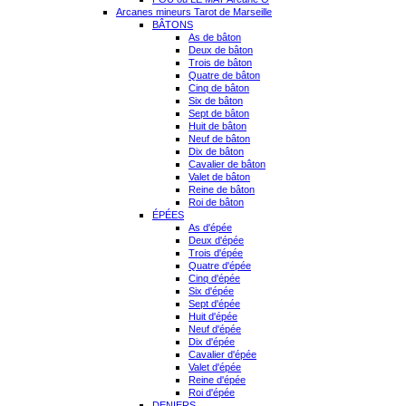
Arcanes mineurs Tarot de Marseille
BÂTONS
As de bâton
Deux de bâton
Trois de bâton
Quatre de bâton
Cinq de bâton
Six de bâton
Sept de bâton
Huit de bâton
Neuf de bâton
Dix de bâton
Cavalier de bâton
Valet de bâton
Reine de bâton
Roi de bâton
ÉPÉES
As d'épée
Deux d'épée
Trois d'épée
Quatre d'épée
Cinq d'épée
Six d'épée
Sept d'épée
Huit d'épée
Neuf d'épée
Dix d'épée
Cavalier d'épée
Valet d'épée
Reine d'épée
Roi d'épée
DENIERS