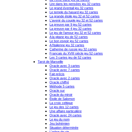
Lire dans les pensées jeu 32 cartes
Le grand éventail jeu 32 cartes
Le temple du hasard jeu 32 cartes
La grande étoile jeu 32 et 52 cartes
L'avenir du couple jeu 32 et 52 cartes
La preuve par 9 jeu 52 cartes
La preuve par 4 jeu 32 cartes
Le jeu de l'amour jeu 32 et 52 cartes
A la gitane jeu de 52 cartes
Le bon espoir jeu 52 cartes
A l'italienne jeu 32 cartes
Catherine de russie jeu 32 cartes
Français du XVIII siècle jeu 52 cartes
Les 3 cartes jeu de 52 cartes
Tarot de Marseille
Oracle avec 3 cartes
Oracle avec 7 cartes
Fait précis
Oracle avec 2 cartes
Oracle chiffré
Méthode 5 cartes
Oracle sur
Oracle du miroir
Étoile de Salomon
La croix celtique
Le jeu des 12 cartes
Une affaire particulière
Oracle avec 24 cartes
Le jeu du nom
Jeu bohémien
Situation déterminée
L'arbre de vie