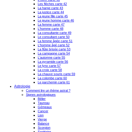
Les flèches carte 42
La harpe carte 43
La justice carte 44
La jeune fille carte 45
Le jeune homme carte 46
La femme carte 47
L'homme carte 48
La consultante carte 49
Le consultant carte 50
La femme âgée carte 51
L'homme âgé carte 52
La flûte brisée carte 53
La campagne carte 54
L'automne carte 55
La pyramide carte 56
Le lynx carte 57
La croix carte 58
La chauve souris carte 59
La colombe carte 60
Le parchemin carte 61
Astrologie
Comment lire un thème astral ?
Signes astrologiques
Bélier
Taureau
Gémeaux
Cancer
Lion
Vierge
Balance
Scorpion
Sagittaire