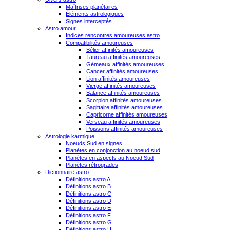
Maîtrises planétaires
Éléments astrologiques
Signes interceptés
Astro amour
Indices rencontres amoureuses astro
Compatibilités amoureuses
Bélier affinités amoureuses
Taureau affinités amoureuses
Gémeaux affinités amoureuses
Cancer affinités amoureuses
Lion affinités amoureuses
Vierge affinités amoureuses
Balance affinités amoureuses
Scorpion affinités amoureuses
Sagittaire affinités amoureuses
Capricorne affinités amoureuses
Verseau affinités amoureuses
Poissons affinités amoureuses
Astrologie karmique
Noeuds Sud en signes
Planètes en conjonction au noeud sud
Planètes en aspects au Noeud Sud
Planètes rétrogrades
Dictionnaire astro
Définitions astro A
Définitions astro B
Définitions astro C
Définitions astro D
Définitions astro E
Définitions astro F
Définitions astro G
Définitions astro H