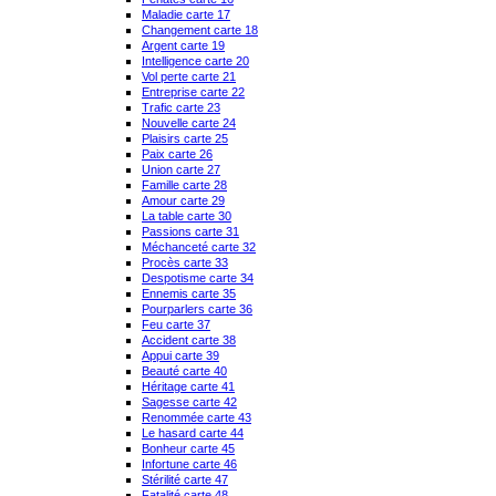
Maladie carte 17
Changement carte 18
Argent carte 19
Intelligence carte 20
Vol perte carte 21
Entreprise carte 22
Trafic carte 23
Nouvelle carte 24
Plaisirs carte 25
Paix carte 26
Union carte 27
Famille carte 28
Amour carte 29
La table carte 30
Passions carte 31
Méchanceté carte 32
Procès carte 33
Despotisme carte 34
Ennemis carte 35
Pourparlers carte 36
Feu carte 37
Accident carte 38
Appui carte 39
Beauté carte 40
Héritage carte 41
Sagesse carte 42
Renommée carte 43
Le hasard carte 44
Bonheur carte 45
Infortune carte 46
Stérilité carte 47
Fatalité carte 48