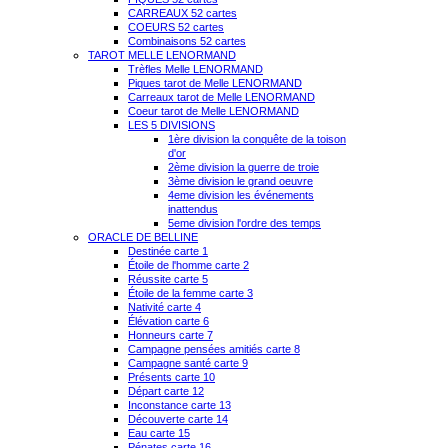
CARREAUX 52 cartes
COEURS 52 cartes
Combinaisons 52 cartes
TAROT MELLE LENORMAND
Trèfles Melle LENORMAND
Piques tarot de Melle LENORMAND
Carreaux tarot de Melle LENORMAND
Coeur tarot de Melle LENORMAND
LES 5 DIVISIONS
1ère division la conquête de la toison
d'or
2ème division la guerre de troie
3ème division le grand oeuvre
4eme division les événements
inattendus
5eme division l'ordre des temps
ORACLE DE BELLINE
Destinée carte 1
Étoile de l'homme carte 2
Réussite carte 5
Étoile de la femme carte 3
Nativité carte 4
Élévation carte 6
Honneurs carte 7
Campagne pensées amitiés carte 8
Campagne santé carte 9
Présents carte 10
Départ carte 12
Inconstance carte 13
Découverte carte 14
Eau carte 15
Pénates carte 16