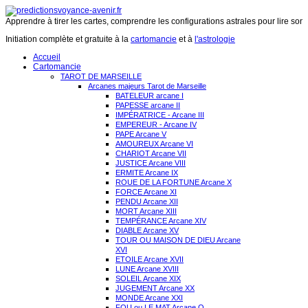
Apprendre à tirer les cartes, comprendre les configurations astrales pour lire son 
Initiation complète et gratuite à la
cartomancie
et à
l'astrologie
Accueil
Cartomancie
TAROT DE MARSEILLE
Arcanes majeurs Tarot de Marseille
BATELEUR arcane I
PAPESSE arcane II
IMPÉRATRICE - Arcane III
EMPEREUR - Arcane IV
PAPE Arcane V
AMOUREUX Arcane VI
CHARIOT Arcane VII
JUSTICE Arcane VIII
ERMITE Arcane IX
ROUE DE LA FORTUNE Arcane X
FORCE Arcane XI
PENDU Arcane XII
MORT Arcane XIII
TEMPÉRANCE Arcane XIV
DIABLE Arcane XV
TOUR OU MAISON DE DIEU Arcane
XVI
ETOILE Arcane XVII
LUNE Arcane XVIII
SOLEIL Arcane XIX
JUGEMENT Arcane XX
MONDE Arcane XXI
FOU ou LE MAT Arcane O