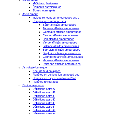
Maîtrises planétaires
Éléments astrologiques
Signes interceptés
Astro amour
Indices rencontres amoureuses astro
Compatibilités amoureuses
Bélier affinités amoureuses
Taureau affinités amoureuses
Gémeaux affinités amoureuses
Cancer affinités amoureuses
Lion affinités amoureuses
Vierge affinités amoureuses
Balance affinités amoureuses
Scorpion affinités amoureuses
Sagittaire affinités amoureuses
Capricorne affinités amoureuses
Verseau affinités amoureuses
Poissons affinités amoureuses
Astrologie karmique
Noeuds Sud en signes
Planètes en conjonction au noeud sud
Planètes en aspects au Noeud Sud
Planètes rétrogrades
Dictionnaire astro
Définitions astro A
Définitions astro B
Définitions astro C
Définitions astro D
Définitions astro E
Définitions astro F
Définitions astro G
Définitions astro H