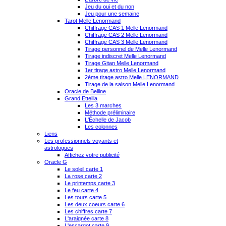
Jeu du oui et du non
Jeu pour une semaine
Tarot Melle Lenormand
Chiffrage CAS 1 Melle Lenormand
Chiffrage CAS 2 Melle Lenormand
Chiffrage CAS 3 Melle Lenormand
Tirage personnel de Melle Lenormand
Tirage indiscret Melle Lenormand
Tirage Gitan Melle Lenormand
1er tirage astro Melle Lenormand
2ème tirage astro Melle LENORMAND
Tirage de la saison Melle Lenormand
Oracle de Belline
Grand Etteilla
Les 3 marches
Méthode préliminaire
L'Échelle de Jacob
Les colonnes
Liens
Les professionnels voyants et
astrologues
Affichez votre publicité
Oracle G
Le soleil carte 1
La rose carte 2
Le printemps carte 3
Le feu carte 4
Les tours carte 5
Les deux coeurs carte 6
Les chiffres carte 7
L'araignée carte 8
L'escargot carte 9