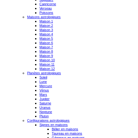
Capricorne
Verseau
Poissons
Maisons astrologiques
Maison 1
Maison 2
Maison 3
Maison 4
Maison 5
Maison 6
Maison 7
Maison 8
Maison 9
Maison 10
Maison 11
Maison 12
Planètes astrologiques
Soleil
Lune
Mercure
Vénus
Mars
Jupiter
Saturne
Uranus
Neptune
Pluton
Configurations astrologiques
Signes en maisons
Bélier en maisons
Taureau en maisons
Gémeaux en maisons