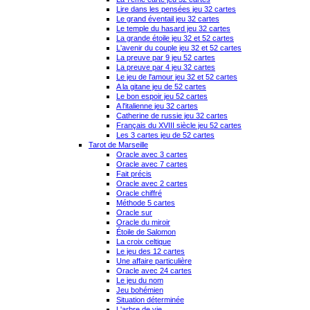
Lire dans les pensées jeu 32 cartes
Le grand éventail jeu 32 cartes
Le temple du hasard jeu 32 cartes
La grande étoile jeu 32 et 52 cartes
L'avenir du couple jeu 32 et 52 cartes
La preuve par 9 jeu 52 cartes
La preuve par 4 jeu 32 cartes
Le jeu de l'amour jeu 32 et 52 cartes
A la gitane jeu de 52 cartes
Le bon espoir jeu 52 cartes
A l'italienne jeu 32 cartes
Catherine de russie jeu 32 cartes
Français du XVIII siècle jeu 52 cartes
Les 3 cartes jeu de 52 cartes
Tarot de Marseille
Oracle avec 3 cartes
Oracle avec 7 cartes
Fait précis
Oracle avec 2 cartes
Oracle chiffré
Méthode 5 cartes
Oracle sur
Oracle du miroir
Étoile de Salomon
La croix celtique
Le jeu des 12 cartes
Une affaire particulière
Oracle avec 24 cartes
Le jeu du nom
Jeu bohémien
Situation déterminée
L'arbre de vie