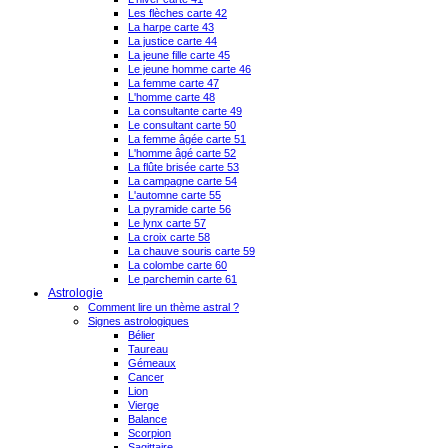
Les flèches carte 42
La harpe carte 43
La justice carte 44
La jeune fille carte 45
Le jeune homme carte 46
La femme carte 47
L'homme carte 48
La consultante carte 49
Le consultant carte 50
La femme âgée carte 51
L'homme âgé carte 52
La flûte brisée carte 53
La campagne carte 54
L'automne carte 55
La pyramide carte 56
Le lynx carte 57
La croix carte 58
La chauve souris carte 59
La colombe carte 60
Le parchemin carte 61
Astrologie
Comment lire un thème astral ?
Signes astrologiques
Bélier
Taureau
Gémeaux
Cancer
Lion
Vierge
Balance
Scorpion
Sagittaire