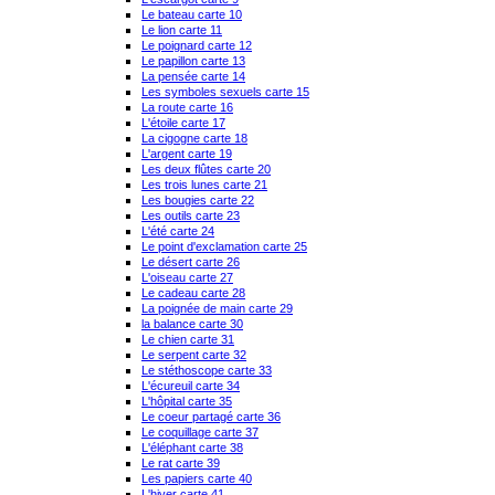
Le bateau carte 10
Le lion carte 11
Le poignard carte 12
Le papillon carte 13
La pensée carte 14
Les symboles sexuels carte 15
La route carte 16
L'étoile carte 17
La cigogne carte 18
L'argent carte 19
Les deux flûtes carte 20
Les trois lunes carte 21
Les bougies carte 22
Les outils carte 23
L'été carte 24
Le point d'exclamation carte 25
Le désert carte 26
L'oiseau carte 27
Le cadeau carte 28
La poignée de main carte 29
la balance carte 30
Le chien carte 31
Le serpent carte 32
Le stéthoscope carte 33
L'écureuil carte 34
L'hôpital carte 35
Le coeur partagé carte 36
Le coquillage carte 37
L'éléphant carte 38
Le rat carte 39
Les papiers carte 40
L'hiver carte 41