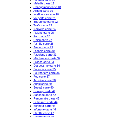
Maladie carte 17
Changement carte 18
Argent carte 19
Intelligence carte 20
Vol perte carte 21
Entreprise carte 22
Trafic carte 23
Nouvelle carte 24
Plaisirs carte 25
Paix carte 26
Union carte 27
Famille carte 28
Amour carte 29
La table carte 30
Passions carte 31
Méchanceté carte 32
Procès carte 33
Despotisme carte 34
Ennemis carte 35
Pourparlers carte 36
Feu carte 37
Accident carte 38
Appui carte 39
Beauté carte 40
Héritage carte 41
Sagesse carte 42
Renommée carte 43
Le hasard carte 44
Bonheur carte 45
Infortune carte 46
Stérilité carte 47
Fatalité carte 48