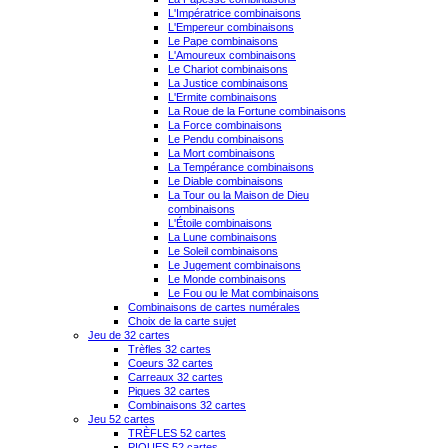
L'Impératrice combinaisons
L'Empereur combinaisons
Le Pape combinaisons
L'Amoureux combinaisons
Le Chariot combinaisons
La Justice combinaisons
L'Ermite combinaisons
La Roue de la Fortune combinaisons
La Force combinaisons
Le Pendu combinaisons
La Mort combinaisons
La Tempérance combinaisons
Le Diable combinaisons
La Tour ou la Maison de Dieu
combinaisons
L'Étoile combinaisons
La Lune combinaisons
Le Soleil combinaisons
Le Jugement combinaisons
Le Monde combinaisons
Le Fou ou le Mat combinaisons
Combinaisons de cartes numérales
Choix de la carte sujet
Jeu de 32 cartes
Trèfles 32 cartes
Coeurs 32 cartes
Carreaux 32 cartes
Piques 32 cartes
Combinaisons 32 cartes
Jeu 52 cartes
TRÈFLES 52 cartes
PIQUES 52 cartes