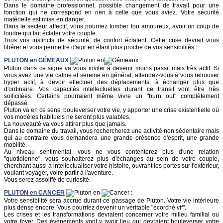
Dans le domaine professionnel, possible changement de travail pour une
fonction qui ne correspond en rien à celle que vous aviez. Votre sécurité
matérielle est mise en danger.
Dans le secteur affectif, vous pourriez tomber fou amoureux, avoir un coup de
foudre qui fait éclater votre couple.
Tous vos instincts de sécurité, de confort éclatent. Cette crise devrait vous
libérer et vous permettre d'agir en étant plus proche de vos sensibilités.
PLUTON
en
GÉMEAUX
en
:
Pluton dans ce signe va vous inviter à devenir moins passif mais très actif. Si
vous avez une vie calme et sereine en général, attendez-vous à vous retrouver
hyper actif, à devoir effectuer des déplacements, à échanger plus que
d'ordinaire. Vos capacités intellectuelles durant ce transit vont être très
sollicitées. Certains pourraient même vivre un "burn out" complètement
dépassé.
Pluton va en ce sens, bouleverser votre vie, y apporter une crise existentielle où
vos modèles habituels ne seront plus valables.
La nouveauté va vous attirer plus que jamais.
Dans le domaine du travail, vous rechercherez une activité non sédentaire mais
qui au contraire vous demandera une grande présence d'esprit, une grande
mobilité.
Au niveau sentimental, vous ne vous contenterez plus d'une relation
"quotidienne", vous souhaiterez plus d'échanges au sein de votre couple,
cherchant aussi à intellectualiser votre histoire, ouvrant les portes sur l'extérieur,
voulant voyager, voire partir à l'aventure.
Vous serez assoiffé de curiosité.
PLUTON
en
CANCER
en
:
Votre sensibilité sera accrue durant ce passage de Pluton. Votre vie intérieure
plus dense encore. Vous pourriez devenir un véritable "écorché vif".
Les crises et les transformations devraient concerner votre milieu familial ou
votre foyer. Des évènements vont y avoir lieu qui devraient bouleverser votre