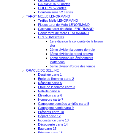
CARREAUX 52 cartes
COEURS 52 cartes
Combinaisons 52 cartes
TAROT MELLE LENORMAND
Trèfles Melle LENORMAND
Piques tarot de Melle LENORMAND
Carreaux tarot de Melle LENORMAND
Coeur tarot de Melle LENORMAND
LES 5 DIVISIONS
1ère division la conquête de la toison
d'or
2ème division la guerre de troie
3ème division le grand oeuvre
4eme division les événements
inattendus
5eme division l'ordre des temps
ORACLE DE BELLINE
Destinée carte 1
Étoile de l'homme carte 2
Réussite carte 5
Étoile de la femme carte 3
Nativité carte 4
Élévation carte 6
Honneurs carte 7
Campagne pensées amitiés carte 8
Campagne santé carte 9
Présents carte 10
Départ carte 12
Inconstance carte 13
Découverte carte 14
Eau carte 15
Pénates carte 16