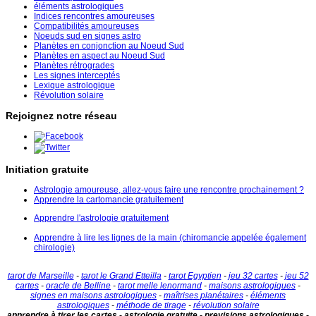
éléments astrologiques
Indices rencontres amoureuses
Compatibilités amoureuses
Noeuds sud en signes astro
Planètes en conjonction au Noeud Sud
Planètes en aspect au Noeud Sud
Planètes rétrogrades
Les signes interceptés
Lexique astrologique
Révolution solaire
Rejoignez notre réseau
Initiation gratuite
Astrologie amoureuse, allez-vous faire une rencontre prochainement ?
Apprendre la cartomancie gratuitement
Apprendre l'astrologie gratuitement
Apprendre à lire les lignes de la main (chiromancie appelée également
chirologie)
tarot de Marseille
-
tarot le Grand Etteilla
-
tarot Egyptien
-
jeu 32 cartes
-
jeu 52
cartes
-
oracle de Belline
-
tarot melle lenormand
-
maisons astrologiques
-
signes en maisons astrologiques
-
maîtrises planétaires
-
éléments
astrologiques
-
méthode de tirage
-
révolution solaire
apprendre à tirer les cartes - astrologie gratuite - previsions astrologiques -