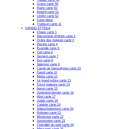
Grace carte 49
Ruine carte 50
Retard carte 51
Cloître carte 52
Carte bleue
Trahison carte 11
GRAND ETTEILA
Chaos carte 1
Maçonnerie d'Hiram carte 2
Ordre des mopses carte 3
Piscine carte 4
Évangile carte 5
Ciel carte 6
Serpent carte 7
Eve carte 8
Salomon carte 9
L'ange de l'apocalypse carte 10
David carte 11
Moise carte 12
Le grand prêtre carte 13
Force majeure carte 14
Aaron carte 15
Jugement dernier carte 16
Mort carte 17
Judas carte 18
Capitole carte 19
Nabuchodonosor carte 20
Roboam carte 21
Monarque carte 22
Souveraine carte 23
Chevalier du guet carte 24
Messager carte 25