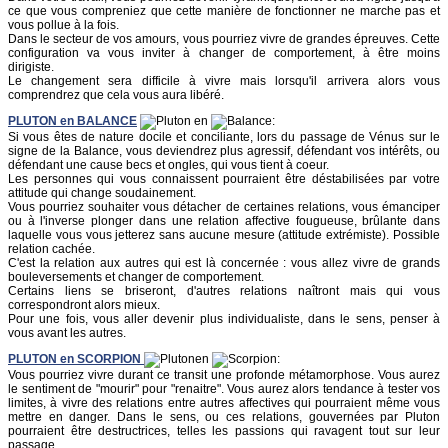
ce que vous compreniez que cette manière de fonctionner ne marche pas et
vous pollue à la fois.
Dans le secteur de vos amours, vous pourriez vivre de grandes épreuves. Cette
configuration va vous inviter à changer de comportement, à être moins
dirigiste.
Le changement sera difficile à vivre mais lorsqu'il arrivera alors vous
comprendrez que cela vous aura libéré.
PLUTON
en
BALANCE
en
:
Si vous êtes de nature docile et conciliante, lors du passage de Vénus sur le
signe de la Balance, vous deviendrez plus agressif, défendant vos intérêts, ou
défendant une cause becs et ongles, qui vous tient à coeur.
Les personnes qui vous connaissent pourraient être déstabilisées par votre
attitude qui change soudainement.
Vous pourriez souhaiter vous détacher de certaines relations, vous émanciper
ou à l'inverse plonger dans une relation affective fougueuse, brûlante dans
laquelle vous vous jetterez sans aucune mesure (attitude extrémiste). Possible
relation cachée.
C'est la relation aux autres qui est là concernée : vous allez vivre de grands
bouleversements et changer de comportement.
Certains liens se briseront, d'autres relations naîtront mais qui vous
correspondront alors mieux.
Pour une fois, vous aller devenir plus individualiste, dans le sens, penser à
vous avant les autres.
PLUTON
en
SCORPION
en
:
Vous pourriez vivre durant ce transit une profonde métamorphose. Vous aurez
le sentiment de "mourir" pour "renaitre". Vous aurez alors tendance à tester vos
limites, à vivre des relations entre autres affectives qui pourraient même vous
mettre en danger. Dans le sens, ou ces relations, gouvernées par Pluton
pourraient être destructrices, telles les passions qui ravagent tout sur leur
passage.