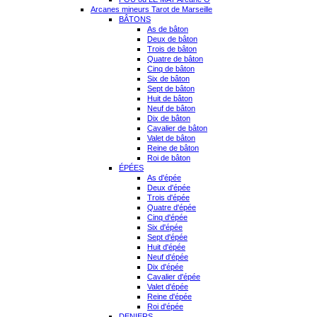
Arcanes mineurs Tarot de Marseille
BÂTONS
As de bâton
Deux de bâton
Trois de bâton
Quatre de bâton
Cinq de bâton
Six de bâton
Sept de bâton
Huit de bâton
Neuf de bâton
Dix de bâton
Cavalier de bâton
Valet de bâton
Reine de bâton
Roi de bâton
ÉPÉES
As d'épée
Deux d'épée
Trois d'épée
Quatre d'épée
Cinq d'épée
Six d'épée
Sept d'épée
Huit d'épée
Neuf d'épée
Dix d'épée
Cavalier d'épée
Valet d'épée
Reine d'épée
Roi d'épée
DENIERS