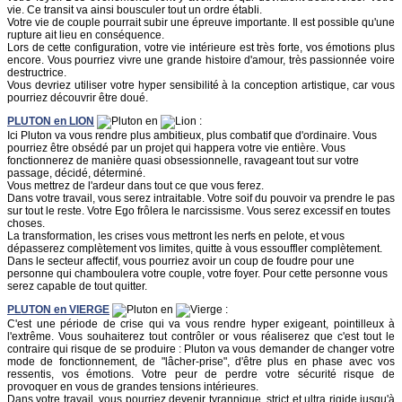
vie. Ce transit va ainsi bousculer tout un ordre établi.
Votre vie de couple pourrait subir une épreuve importante. Il est possible qu'une
rupture ait lieu en conséquence.
Lors de cette configuration, votre vie intérieure est très forte, vos émotions plus
encore. Vous pourriez vivre une grande histoire d'amour, très passionnée voire
destructrice.
Vous devriez utiliser votre hyper sensibilité à la conception artistique, car vous
pourriez découvrir être doué.
PLUTON
en
LION
en
:
Ici Pluton va vous rendre plus ambitieux, plus combatif que d'ordinaire. Vous
pourriez être obsédé par un projet qui happera votre vie entière. Vous
fonctionnerez de manière quasi obsessionnelle, ravageant tout sur votre
passage, décidé, déterminé.
Vous mettrez de l'ardeur dans tout ce que vous ferez.
Dans votre travail, vous serez intraitable. Votre soif du pouvoir va prendre le pas
sur tout le reste. Votre Ego frôlera le narcissisme. Vous serez excessif en toutes
choses.
La transformation, les crises vous mettront les nerfs en pelote, et vous
dépasserez complètement vos limites, quitte à vous essouffler complètement.
Dans le secteur affectif, vous pourriez avoir un coup de foudre pour une
personne qui chamboulera votre couple, votre foyer. Pour cette personne vous
serez capable de tout quitter.
PLUTON
en
VIERGE
en
:
C'est une période de crise qui va vous rendre hyper exigeant, pointilleux à
l'extrême. Vous souhaiterez tout contrôler or vous réaliserez que c'est tout le
contraire qui risque de se produire : Pluton va vous demander de changer votre
mode de fonctionnement, de "lâcher-prise", d'être plus en phase avec vos
ressentis, vos émotions. Votre peur de perdre votre sécurité risque de
provoquer en vous de grandes tensions intérieures.
Dans votre travail, vous pourriez devenir tyrannique, strict et ultra rigide jusqu'à