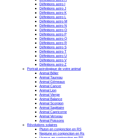
Définitions astro I
Définitions astro J
Définitions astro K
Définitions astro L
Définitions astro M
Définitions astro N
Définitions astro O
Définitions astro P
Définitions astro Q
Définitions astro R
Définitions astro S
Définitions astro T
Définitions astro U
Définitions astro V
Définitions astro Z
Portrait astrologique de votre animal
Animal Bélier
Animal Taureau
Animal Gémeaux
Animal Cancer
Animal Lion
Animal Vierge
Animal Balance
Animal Scorpion
Animal Sagittaire
Animal Capricorne
Animal Verseau
Animal Poissons
Révolutions solaires
Pluton en conjonction en RS
Neptune en conjonction en Rs
Uranus en conjonction en RS