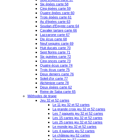
Six épées carte 58
Cinq épées carte 59
Quatre épées carte 60
Trois épées carte 61
As d'épées carte 63
Soudan d'Egypte carte 64
Cavalier tartare carte 66
Lazzarone carte 67
Dix écus carte 68
Neuf sequins carte 69
Huit ducats carte 70
Sept florins carte 71
Six guinées carte 72
Cinq onces carte 73
Quatre écus carte 74
Trois écus carte 75
Deux deniers carte 76
Soleil d'or carte 77
Alchimiste carte 78
Deux épées carte 62
Reine de Saba carte 65
Méthodes de tirage
Jeu 32 et 52 cartes
Le 11 jeu 32 et 52 cartes
La grande croix jeu 32 et 52 cartes
Les 7 paquets jeu 32 et 52 cartes
Les 15 cartes jeu 32 et 52 cartes
Les 25 cartes jeu 32 et 52 cartes
Le monde jeu 32 et 52 cartes
Les 4 paquets jeu 52 cartes
Le château jeu 52 cartes
L'horloge jeu 52 cartes