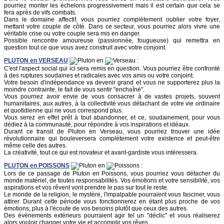
pourriez monter les échelons progressivement mais il est certain que cela se
fera après de vifs combats.
Dans le domaine affectif, vous pourriez complètement oublier votre foyer,
mettant votre couple de côté. Dans ce secteur, vous pourriez alors vivre une
véritable crise ou votre couple sera mis en danger.
Possible rencontre amoureuse (passionnée, fougueuse) qui remettra en
question tout ce que vous avez construit avec votre conjoint.
PLUTON
en
VERSEAU
en
:
C'est l'aspect social qui ici sera remis en question. Vous pourriez être confronté
à des ruptures soudaines et radicales avec vos amis ou votre conjoint.
Votre besoin d'indépendance va devenir grand et vous ne supporterez plus la
moindre contrainte, le fait de vous sentir "enchaîné".
Vous pourriez avoir envie de vous consacrer à de vastes projets, souvent
humanitaires, aux autres, à la collectivité vous détachant de votre vie ordinaire
et quotidienne qui ne vous correspond plus.
Vous serez en effet prêt à tout abandonner, et ce, soudainement, pour vous
dédiez à la communauté, pour répondre à vos inspirations et idéaux.
Durant ce transit de Pluton en Verseau, vous pourriez trouver une idée
révolutionnaire qui bouleversera complètement votre existence et peut-être
même celle des autres.
La créativité, tout ce qui est novateur et avant-gardiste vous intéressera.
PLUTON
en
POISSONS
en
:
Lors de ce passage de Pluton en Poissons, vous pourriez vous détacher du
monde matériel, de toutes responsabilités. Vos émotions et votre sensibilité, vos
aspirations et vos rêvent vont prendre le pas sur tout le reste.
Le monde de la religion, le mystère, l'impalpable pourraient vous fasciner, vous
attirer. Durant cette période vous fonctionnerez en étant plus proche de vos
émotions, plus à l'écoute de vos besoins plutôt que ceux des autres.
Des évènements extérieurs pourraient agir tel un "déclic" et vous réaliserez
alors vouloir changer votre vie et accomplir vos rêves.