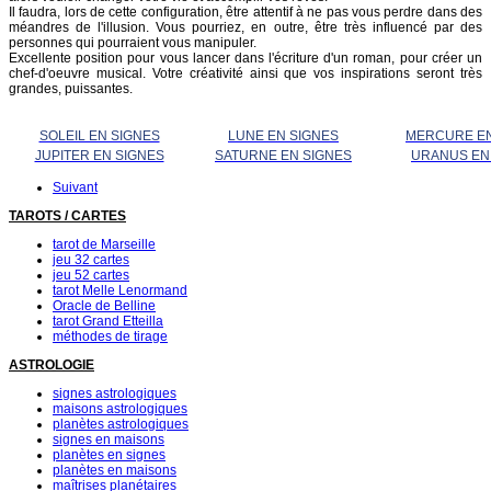
Il faudra, lors de cette configuration, être attentif à ne pas vous perdre dans des
méandres de l'illusion. Vous pourriez, en outre, être très influencé par des
personnes qui pourraient vous manipuler.
Excellente position pour vous lancer dans l'écriture d'un roman, pour créer un
chef-d'oeuvre musical. Votre créativité ainsi que vos inspirations seront très
grandes, puissantes.
SOLEIL EN SIGNES
LUNE EN SIGNES
MERCURE EN
JUPITER EN SIGNES
SATURNE EN SIGNES
URANUS EN
Suivant
TAROTS / CARTES
tarot de Marseille
jeu 32 cartes
jeu 52 cartes
tarot Melle Lenormand
Oracle de Belline
tarot Grand Etteilla
méthodes de tirage
ASTROLOGIE
signes astrologiques
maisons astrologiques
planètes astrologiques
signes en maisons
planètes en signes
planètes en maisons
maîtrises planétaires