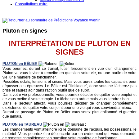
Consultations astro
Pluton en signes
INTERPRÉTATION DE PLUTON EN
SIGNES
PLUTON
en
BÉLIER
en
:
Vous pourriez, durant ce transit, lutter férocement en vue d'un changement.
Pluton va vous inviter à remettre en question votre vie, ou une partie de votre
vie, une manière de fonctionner.
Possibles éclats, tensions et crises. Mais vous aurez toutes les capacités pour
dépasser ces épreuves. Le Bélier est "l'initiateur", donc vous ne lâcherez pas
prise et saurez agir dans l'action plutôt que de subir.
Dans votre vie professionnelle, vous pourriez décider de quitter votre emploi et
de vous mettre à votre compte. La tâche sera ardue mais vous tiendrez bon.
Dans le secteur affectif, vous pourriez décider de changer complètement
d'existence, de quitter votre conjoint pour une vie qui vous conviendra mieux.
Durant ce passage de Pluton en Bélier vous serez plus enflammé et guerrier
que jamais.
PLUTON
en
TAUREAU
en
:
Les changements vont atteindre ici le domaine de l'acquis, les possessions, le
matériel. Vous pourriez être déconcerté par un évènement qui vous demande
de remettre complètement en question votre manière de fonctionner.