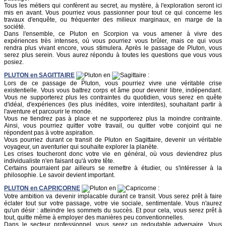
Tous les métiers qui confèrent au secret, au mystère, à l'exploration seront ici
mis en avant. Vous pourriez vous passionner pour tout ce qui concerne les
travaux d'enquête, ou fréquenter des milieux marginaux, en marge de la
société.
Dans l'ensemble, ce Pluton en Scorpion va vous amener à vivre des
expériences très intenses, où vous pourriez vous brûler, mais ce qui vous
rendra plus vivant encore, vous stimulera. Après le passage de Pluton, vous
serez plus serein. Vous aurez répondu à toutes les questions que vous vous
posiez.
PLUTON
en
SAGITTAIRE
en
:
Lors de ce passage de Pluton, vous pourriez vivre une véritable crise
existentielle. Vous vous battrez corps et âme pour devenir libre, indépendant.
Vous ne supporterez plus les contraintes du quotidien, vous serez en quête
d'idéal, d'expériences (les plus inédites, voire interdites), souhaitant partir à
l'aventure et parcourir le monde.
Vous ne tiendrez pas à place et ne supporterez plus la moindre contrainte.
Ainsi, vous pourriez quitter votre travail, ou quitter votre conjoint qui ne
répondent pas à votre aspiration.
Vous pourriez durant ce transit de Pluton en Sagittaire, devenir un véritable
voyageur, un aventurier qui souhaite explorer la planète.
Les crises toucheront donc votre vie en général, où vous deviendrez plus
individualiste n'en faisant qu'à votre tête.
Certains pourraient par ailleurs se remettre à étudier, ou s'intéresser à la
philosophie. Le savoir devient important.
PLUTON
en
CAPRICORNE
en
:
Votre ambition va devenir implacable durant ce transit. Vous serez prêt à faire
éclater tout sur votre passage, votre vie sociale, sentimentale. Vous n'aurez
qu'un désir : atteindre les sommets du succès. Et pour cela, vous serez prêt à
tout, quitte même à employer des manières peu conventionnelles.
Dans le secteur professionnel, vous serez un redoutable adversaire. Vous