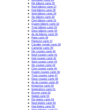
Dix bâtons carte 26
Neuf bâtons carte 27
Huit bâtons carte 28
Sept bâtons carte 29
Six bâtons carte 30
Cinq bâtons carte 31
Quatre bâtons carte 32
Trois bâtons carte 33
Deux bâtons carte 34
As de bâtons carte 35
Pape carte 36
Papesse carte 37
Cavalier romain carte 38
Camerier carte 39
Dix coupes carte 40
Neuf coupes carte 41
Huit coupes carte 42
Sept coupes carte 43
Six coupes carte 44
Cinq coupes carte 45
Quatre coupes carte 46
Trois coupes carte 47
Deux coupes carte 48
As de coupes carte 49
Empereur carte 50
Impératrice carte 51
Écuyer carte 52
Soldat carte 53
Dix épées carte 54
Neuf épées carte 55
Huit épées carte 56
Sept d'épées carte 57