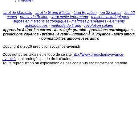
chirologie)
tarot de Marseille
-
tarot le Grand Etteilla
-
tarot Egyptien
-
jeu 32 cartes
-
jeu 52
cartes
-
oracle de Belline
-
tarot melle lenormand
-
maisons astrologiques
-
signes en maisons astrologiques
-
maîtrises planétaires
-
éléments
astrologiques
-
méthode de tirage
-
révolution solaire
apprendre à tirer les cartes - astrologie gratuite - previsions astrologiques -
predictions voyance - prédire l'avenir - intitiation à la voyance - astro amour
- compatibilites amoureuses astro
Copyright © 2026 predictionsvoyance-avenir.fr
Copyright
:
les textes et le logo de ce site
http://www.predictionsvoyance-
avenir.fr
sont protégés par le droit d'auteur.
Toute reproduction ou exploitation de ces contenus est strictement interdite.