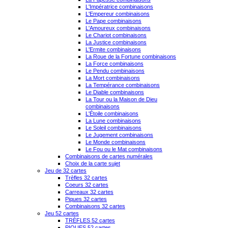
L'Impératrice combinaisons
L'Empereur combinaisons
Le Pape combinaisons
L'Amoureux combinaisons
Le Chariot combinaisons
La Justice combinaisons
L'Ermite combinaisons
La Roue de la Fortune combinaisons
La Force combinaisons
Le Pendu combinaisons
La Mort combinaisons
La Tempérance combinaisons
Le Diable combinaisons
La Tour ou la Maison de Dieu
combinaisons
L'Étoile combinaisons
La Lune combinaisons
Le Soleil combinaisons
Le Jugement combinaisons
Le Monde combinaisons
Le Fou ou le Mat combinaisons
Combinaisons de cartes numérales
Choix de la carte sujet
Jeu de 32 cartes
Trèfles 32 cartes
Coeurs 32 cartes
Carreaux 32 cartes
Piques 32 cartes
Combinaisons 32 cartes
Jeu 52 cartes
TRÈFLES 52 cartes
PIQUES 52 cartes