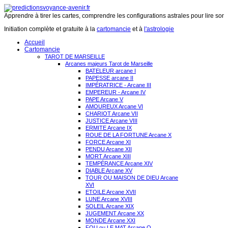
Apprendre à tirer les cartes, comprendre les configurations astrales pour lire son 
Initiation complète et gratuite à la
cartomancie
et à
l'astrologie
Accueil
Cartomancie
TAROT DE MARSEILLE
Arcanes majeurs Tarot de Marseille
BATELEUR arcane I
PAPESSE arcane II
IMPÉRATRICE - Arcane III
EMPEREUR - Arcane IV
PAPE Arcane V
AMOUREUX Arcane VI
CHARIOT Arcane VII
JUSTICE Arcane VIII
ERMITE Arcane IX
ROUE DE LA FORTUNE Arcane X
FORCE Arcane XI
PENDU Arcane XII
MORT Arcane XIII
TEMPÉRANCE Arcane XIV
DIABLE Arcane XV
TOUR OU MAISON DE DIEU Arcane
XVI
ETOILE Arcane XVII
LUNE Arcane XVIII
SOLEIL Arcane XIX
JUGEMENT Arcane XX
MONDE Arcane XXI
FOU ou LE MAT Arcane O