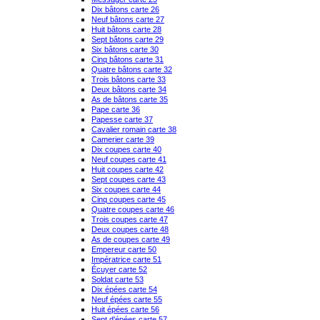
Dix bâtons carte 26
Neuf bâtons carte 27
Huit bâtons carte 28
Sept bâtons carte 29
Six bâtons carte 30
Cinq bâtons carte 31
Quatre bâtons carte 32
Trois bâtons carte 33
Deux bâtons carte 34
As de bâtons carte 35
Pape carte 36
Papesse carte 37
Cavalier romain carte 38
Camerier carte 39
Dix coupes carte 40
Neuf coupes carte 41
Huit coupes carte 42
Sept coupes carte 43
Six coupes carte 44
Cinq coupes carte 45
Quatre coupes carte 46
Trois coupes carte 47
Deux coupes carte 48
As de coupes carte 49
Empereur carte 50
Impératrice carte 51
Écuyer carte 52
Soldat carte 53
Dix épées carte 54
Neuf épées carte 55
Huit épées carte 56
Sept d'épées carte 57