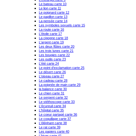
Le bateau carte 10
Le lion carte 11
Le poignard carte 12
Le papillon carte 13
La pensée carte 14
Les symboles sexuels carte 15
La route carte 16
L'étoile carte 17
La cigogne carte 18
L'argent carte 19
Les deux flûtes carte 20
Les trois lunes carte 21
Les bougies carte 22
Les outils carte 23
L'été carte 24
Le point d'exclamation carte 25
Le désert carte 26
L'oiseau carte 27
Le cadeau carte 28
La poignée de main carte 29
la balance carte 30
Le chien carte 31
Le serpent carte 32
Le stéthoscope carte 33
L'écureuil carte 34
L'hôpital carte 35
Le coeur partagé carte 36
Le coquillage carte 37
L'éléphant carte 38
Le rat carte 39
Les papiers carte 40
L'hiver carte 41