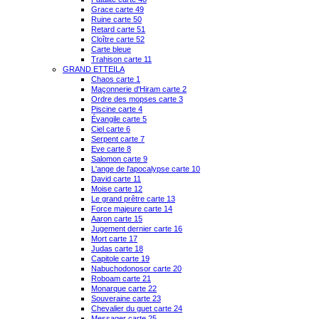
Grace carte 49
Ruine carte 50
Retard carte 51
Cloître carte 52
Carte bleue
Trahison carte 11
GRAND ETTEILA
Chaos carte 1
Maçonnerie d'Hiram carte 2
Ordre des mopses carte 3
Piscine carte 4
Évangile carte 5
Ciel carte 6
Serpent carte 7
Eve carte 8
Salomon carte 9
L'ange de l'apocalypse carte 10
David carte 11
Moise carte 12
Le grand prêtre carte 13
Force majeure carte 14
Aaron carte 15
Jugement dernier carte 16
Mort carte 17
Judas carte 18
Capitole carte 19
Nabuchodonosor carte 20
Roboam carte 21
Monarque carte 22
Souveraine carte 23
Chevalier du guet carte 24
Messager carte 25