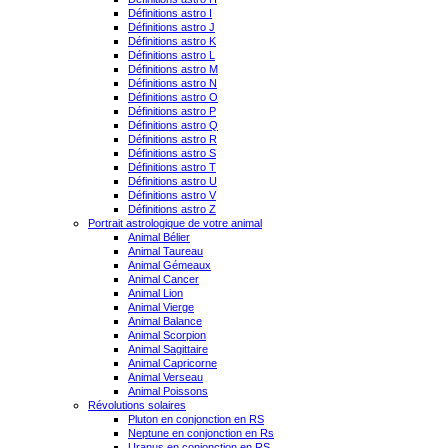
Définitions astro I
Définitions astro J
Définitions astro K
Définitions astro L
Définitions astro M
Définitions astro N
Définitions astro O
Définitions astro P
Définitions astro Q
Définitions astro R
Définitions astro S
Définitions astro T
Définitions astro U
Définitions astro V
Définitions astro Z
Portrait astrologique de votre animal
Animal Bélier
Animal Taureau
Animal Gémeaux
Animal Cancer
Animal Lion
Animal Vierge
Animal Balance
Animal Scorpion
Animal Sagittaire
Animal Capricorne
Animal Verseau
Animal Poissons
Révolutions solaires
Pluton en conjonction en RS
Neptune en conjonction en Rs
Uranus en conjonction en RS