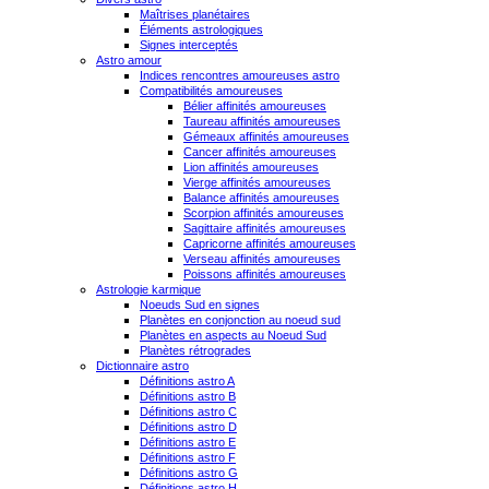
Maîtrises planétaires
Éléments astrologiques
Signes interceptés
Astro amour
Indices rencontres amoureuses astro
Compatibilités amoureuses
Bélier affinités amoureuses
Taureau affinités amoureuses
Gémeaux affinités amoureuses
Cancer affinités amoureuses
Lion affinités amoureuses
Vierge affinités amoureuses
Balance affinités amoureuses
Scorpion affinités amoureuses
Sagittaire affinités amoureuses
Capricorne affinités amoureuses
Verseau affinités amoureuses
Poissons affinités amoureuses
Astrologie karmique
Noeuds Sud en signes
Planètes en conjonction au noeud sud
Planètes en aspects au Noeud Sud
Planètes rétrogrades
Dictionnaire astro
Définitions astro A
Définitions astro B
Définitions astro C
Définitions astro D
Définitions astro E
Définitions astro F
Définitions astro G
Définitions astro H