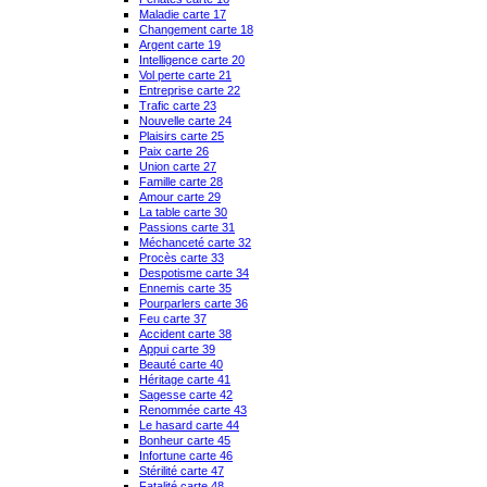
Maladie carte 17
Changement carte 18
Argent carte 19
Intelligence carte 20
Vol perte carte 21
Entreprise carte 22
Trafic carte 23
Nouvelle carte 24
Plaisirs carte 25
Paix carte 26
Union carte 27
Famille carte 28
Amour carte 29
La table carte 30
Passions carte 31
Méchanceté carte 32
Procès carte 33
Despotisme carte 34
Ennemis carte 35
Pourparlers carte 36
Feu carte 37
Accident carte 38
Appui carte 39
Beauté carte 40
Héritage carte 41
Sagesse carte 42
Renommée carte 43
Le hasard carte 44
Bonheur carte 45
Infortune carte 46
Stérilité carte 47
Fatalité carte 48