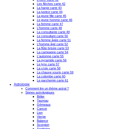
Les flèches carte 42
La harpe carte 43
La justice carte 44
La jeune fille carte 45
Le jeune homme carte 46
La femme carte 47
L'homme carte 48
La consultante carte 49
Le consultant carte 50
La femme âgée carte 51
L'homme âgé carte 52
La flûte brisée carte 53
La campagne carte 54
L'automne carte 55
La pyramide carte 56
Le lynx carte 57
La croix carte 58
La chauve souris carte 59
La colombe carte 60
Le parchemin carte 61
Astrologie
Comment lire un thème astral ?
Signes astrologiques
Bélier
Taureau
Gémeaux
Cancer
Lion
Vierge
Balance
Scorpion
Sagittaire