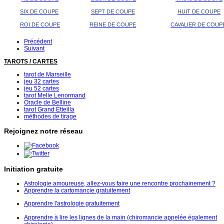
SIX DE COUPE
SEPT DE COUPE
HUIT DE COUPE
ROI DE COUPE
REINE DE COUPE
CAVALIER DE COUP
Précédent
Suivant
TAROTS / CARTES
tarot de Marseille
jeu 32 cartes
jeu 52 cartes
tarot Melle Lenormand
Oracle de Belline
tarot Grand Etteilla
méthodes de tirage
Rejoignez notre réseau
Initiation gratuite
Astrologie amoureuse, allez-vous faire une rencontre prochainement ?
Apprendre la cartomancie gratuitement
Apprendre l'astrologie gratuitement
Apprendre à lire les lignes de la main (chiromancie appelée également