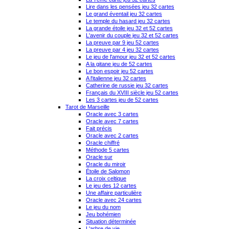
Lire dans les pensées jeu 32 cartes
Le grand éventail jeu 32 cartes
Le temple du hasard jeu 32 cartes
La grande étoile jeu 32 et 52 cartes
L'avenir du couple jeu 32 et 52 cartes
La preuve par 9 jeu 52 cartes
La preuve par 4 jeu 32 cartes
Le jeu de l'amour jeu 32 et 52 cartes
A la gitane jeu de 52 cartes
Le bon espoir jeu 52 cartes
A l'italienne jeu 32 cartes
Catherine de russie jeu 32 cartes
Français du XVIII siècle jeu 52 cartes
Les 3 cartes jeu de 52 cartes
Tarot de Marseille
Oracle avec 3 cartes
Oracle avec 7 cartes
Fait précis
Oracle avec 2 cartes
Oracle chiffré
Méthode 5 cartes
Oracle sur
Oracle du miroir
Étoile de Salomon
La croix celtique
Le jeu des 12 cartes
Une affaire particulière
Oracle avec 24 cartes
Le jeu du nom
Jeu bohémien
Situation déterminée
L'arbre de vie