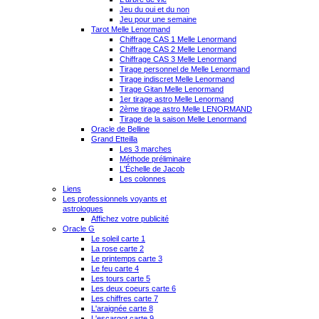
Jeu du oui et du non
Jeu pour une semaine
Tarot Melle Lenormand
Chiffrage CAS 1 Melle Lenormand
Chiffrage CAS 2 Melle Lenormand
Chiffrage CAS 3 Melle Lenormand
Tirage personnel de Melle Lenormand
Tirage indiscret Melle Lenormand
Tirage Gitan Melle Lenormand
1er tirage astro Melle Lenormand
2ème tirage astro Melle LENORMAND
Tirage de la saison Melle Lenormand
Oracle de Belline
Grand Etteilla
Les 3 marches
Méthode préliminaire
L'Échelle de Jacob
Les colonnes
Liens
Les professionnels voyants et
astrologues
Affichez votre publicité
Oracle G
Le soleil carte 1
La rose carte 2
Le printemps carte 3
Le feu carte 4
Les tours carte 5
Les deux coeurs carte 6
Les chiffres carte 7
L'araignée carte 8
L'escargot carte 9