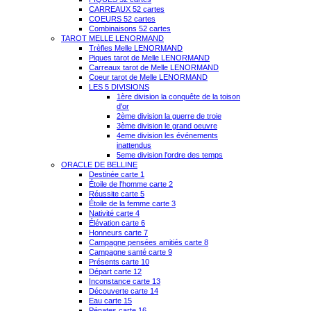
CARREAUX 52 cartes
COEURS 52 cartes
Combinaisons 52 cartes
TAROT MELLE LENORMAND
Trèfles Melle LENORMAND
Piques tarot de Melle LENORMAND
Carreaux tarot de Melle LENORMAND
Coeur tarot de Melle LENORMAND
LES 5 DIVISIONS
1ère division la conquête de la toison
d'or
2ème division la guerre de troie
3ème division le grand oeuvre
4eme division les événements
inattendus
5eme division l'ordre des temps
ORACLE DE BELLINE
Destinée carte 1
Étoile de l'homme carte 2
Réussite carte 5
Étoile de la femme carte 3
Nativité carte 4
Élévation carte 6
Honneurs carte 7
Campagne pensées amitiés carte 8
Campagne santé carte 9
Présents carte 10
Départ carte 12
Inconstance carte 13
Découverte carte 14
Eau carte 15
Pénates carte 16