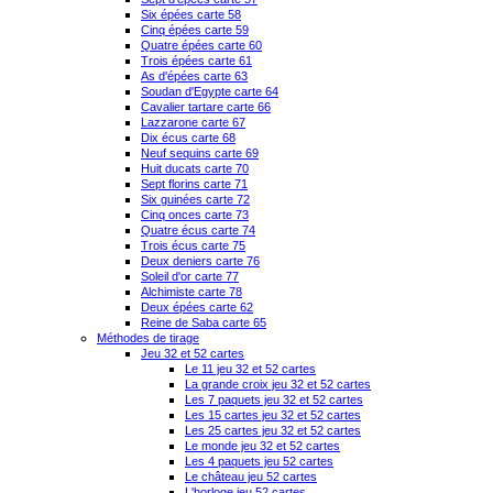
Six épées carte 58
Cinq épées carte 59
Quatre épées carte 60
Trois épées carte 61
As d'épées carte 63
Soudan d'Egypte carte 64
Cavalier tartare carte 66
Lazzarone carte 67
Dix écus carte 68
Neuf sequins carte 69
Huit ducats carte 70
Sept florins carte 71
Six guinées carte 72
Cinq onces carte 73
Quatre écus carte 74
Trois écus carte 75
Deux deniers carte 76
Soleil d'or carte 77
Alchimiste carte 78
Deux épées carte 62
Reine de Saba carte 65
Méthodes de tirage
Jeu 32 et 52 cartes
Le 11 jeu 32 et 52 cartes
La grande croix jeu 32 et 52 cartes
Les 7 paquets jeu 32 et 52 cartes
Les 15 cartes jeu 32 et 52 cartes
Les 25 cartes jeu 32 et 52 cartes
Le monde jeu 32 et 52 cartes
Les 4 paquets jeu 52 cartes
Le château jeu 52 cartes
L'horloge jeu 52 cartes