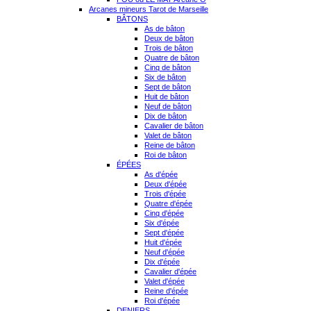
Arcanes mineurs Tarot de Marseille
BÂTONS
As de bâton
Deux de bâton
Trois de bâton
Quatre de bâton
Cinq de bâton
Six de bâton
Sept de bâton
Huit de bâton
Neuf de bâton
Dix de bâton
Cavalier de bâton
Valet de bâton
Reine de bâton
Roi de bâton
ÉPÉES
As d'épée
Deux d'épée
Trois d'épée
Quatre d'épée
Cinq d'épée
Six d'épée
Sept d'épée
Huit d'épée
Neuf d'épée
Dix d'épée
Cavalier d'épée
Valet d'épée
Reine d'épée
Roi d'épée
DENIERS