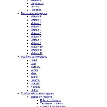
Capricorne
Verseau
Poissons
Maisons astrologiques
Maison 1
Maison 2
Maison 3
Maison 4
Maison 5
Maison 6
Maison 7
Maison 8
Maison 9
Maison 10
Maison 11
Maison 12
Planètes astrologiques
Soleil
Lune
Mercure
Vénus
Mars
Jupiter
Saturne
Uranus
Neptune
Pluton
Configurations astrologiques
Signes en maisons
Bélier en maisons
Taureau en maisons
Gémeaux en maisons