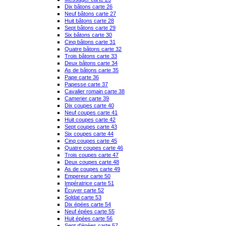
Dix bâtons carte 26
Neuf bâtons carte 27
Huit bâtons carte 28
Sept bâtons carte 29
Six bâtons carte 30
Cinq bâtons carte 31
Quatre bâtons carte 32
Trois bâtons carte 33
Deux bâtons carte 34
As de bâtons carte 35
Pape carte 36
Papesse carte 37
Cavalier romain carte 38
Camerier carte 39
Dix coupes carte 40
Neuf coupes carte 41
Huit coupes carte 42
Sept coupes carte 43
Six coupes carte 44
Cinq coupes carte 45
Quatre coupes carte 46
Trois coupes carte 47
Deux coupes carte 48
As de coupes carte 49
Empereur carte 50
Impératrice carte 51
Écuyer carte 52
Soldat carte 53
Dix épées carte 54
Neuf épées carte 55
Huit épées carte 56
Sept d'épées carte 57