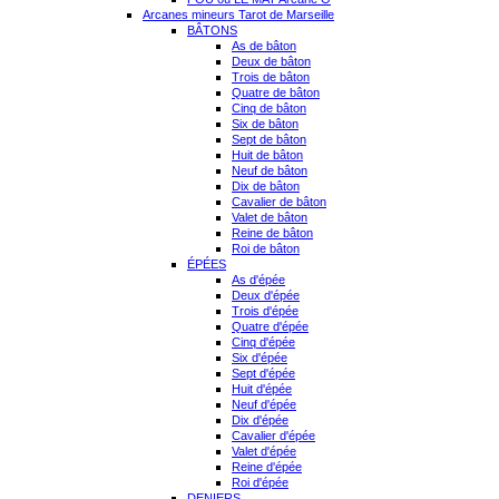
Arcanes mineurs Tarot de Marseille
BÂTONS
As de bâton
Deux de bâton
Trois de bâton
Quatre de bâton
Cinq de bâton
Six de bâton
Sept de bâton
Huit de bâton
Neuf de bâton
Dix de bâton
Cavalier de bâton
Valet de bâton
Reine de bâton
Roi de bâton
ÉPÉES
As d'épée
Deux d'épée
Trois d'épée
Quatre d'épée
Cinq d'épée
Six d'épée
Sept d'épée
Huit d'épée
Neuf d'épée
Dix d'épée
Cavalier d'épée
Valet d'épée
Reine d'épée
Roi d'épée
DENIERS