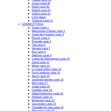
Grace carte 49
Ruine carte 50
Retard carte 51
Cloître carte 52
Carte bleue
Trahison carte 11
GRAND ETTEILA
Chaos carte 1
Maçonnerie d'Hiram carte 2
Ordre des mopses carte 3
Piscine carte 4
Évangile carte 5
Ciel carte 6
Serpent carte 7
Eve carte 8
Salomon carte 9
L'ange de l'apocalypse carte 10
David carte 11
Moise carte 12
Le grand prêtre carte 13
Force majeure carte 14
Aaron carte 15
Jugement dernier carte 16
Mort carte 17
Judas carte 18
Capitole carte 19
Nabuchodonosor carte 20
Roboam carte 21
Monarque carte 22
Souveraine carte 23
Chevalier du guet carte 24
Messager carte 25