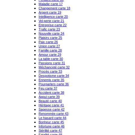
Maladie carte 17
Changement carte 18
Argent carte 19
Intelligence carte 20
Vol perte carte 21
Entreprise carte 22
Trafic carte 23
Nouvelle carte 24
Plaisirs carte 25
Paix carte 26
Union carte 27
Famille carte 28
Amour carte 29
La table carte 30
Passions carte 31
Méchanceté carte 32
Procès carte 33
Despotisme carte 34
Ennemis carte 35
Pourparlers carte 36
Feu carte 37
Accident carte 38
Appui carte 39
Beauté carte 40
Héritage carte 41
Sagesse carte 42
Renommée carte 43
Le hasard carte 44
Bonheur carte 45
Infortune carte 46
Stérilité carte 47
Fatalité carte 48