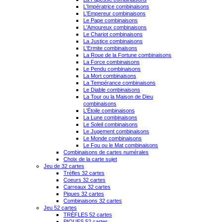
L'Impératrice combinaisons
L'Empereur combinaisons
Le Pape combinaisons
L'Amoureux combinaisons
Le Chariot combinaisons
La Justice combinaisons
L'Ermite combinaisons
La Roue de la Fortune combinaisons
La Force combinaisons
Le Pendu combinaisons
La Mort combinaisons
La Tempérance combinaisons
Le Diable combinaisons
La Tour ou la Maison de Dieu
combinaisons
L'Étoile combinaisons
La Lune combinaisons
Le Soleil combinaisons
Le Jugement combinaisons
Le Monde combinaisons
Le Fou ou le Mat combinaisons
Combinaisons de cartes numérales
Choix de la carte sujet
Jeu de 32 cartes
Trèfles 32 cartes
Coeurs 32 cartes
Carreaux 32 cartes
Piques 32 cartes
Combinaisons 32 cartes
Jeu 52 cartes
TRÈFLES 52 cartes
PIQUES 52 cartes