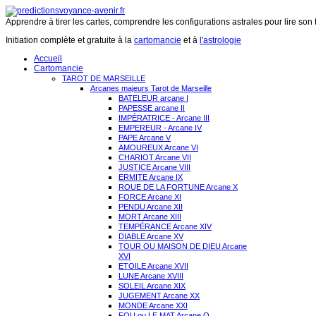
Apprendre à tirer les cartes, comprendre les configurations astrales pour lire son 
Initiation complète et gratuite à la
cartomancie
et à
l'astrologie
Accueil
Cartomancie
TAROT DE MARSEILLE
Arcanes majeurs Tarot de Marseille
BATELEUR arcane I
PAPESSE arcane II
IMPÉRATRICE - Arcane III
EMPEREUR - Arcane IV
PAPE Arcane V
AMOUREUX Arcane VI
CHARIOT Arcane VII
JUSTICE Arcane VIII
ERMITE Arcane IX
ROUE DE LA FORTUNE Arcane X
FORCE Arcane XI
PENDU Arcane XII
MORT Arcane XIII
TEMPÉRANCE Arcane XIV
DIABLE Arcane XV
TOUR OU MAISON DE DIEU Arcane
XVI
ETOILE Arcane XVII
LUNE Arcane XVIII
SOLEIL Arcane XIX
JUGEMENT Arcane XX
MONDE Arcane XXI
FOU ou LE MAT Arcane O