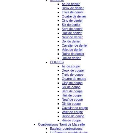
As de denier
Deux de denier
Trois de denier
Quatre de denier
Cinq de denier
Six de denier
Sept de denier
Huit de denier
Neuf de denier
Dix de denier
Cavalier de denier
Valet de denier
Reine de denier
Roi de denier
COUPES
As de coupe
Deux de coupe
Trois de coupe
Quatre de coupe
Cinq de coupe
Six de coupe
Sept de coupe
Huit de coupe
Neuf de coupe
Dix de coupe
Cavalier de coupe
Valet de coupe
Reine de coupe
Roi de coupe
Combinaisons Tarot de Marseille
Bateleur combinaisons
La Papesse combinaisons