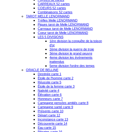
CARREAUX 52 cartes
COEURS 52 cartes
Combinaisons 52 cartes
TAROT MELLE LENORMAND
Trèfles Melle LENORMAND
Piques tarot de Melle LENORMAND
Carreaux tarot de Melle LENORMAND
Coeur tarot de Melle LENORMAND
LES 5 DIVISIONS
1ère division la conquête de la toison
d'or
2ème division la guerre de troie
3ème division le grand oeuvre
4eme division les événements
inattendus
5eme division l'ordre des temps
ORACLE DE BELLINE
Destinée carte 1
Étoile de l'homme carte 2
Réussite carte 5
Étoile de la femme carte 3
Nativité carte 4
Élévation carte 6
Honneurs carte 7
Campagne pensées amitiés carte 8
Campagne santé carte 9
Présents carte 10
Départ carte 12
Inconstance carte 13
Découverte carte 14
Eau carte 15
Pénates carte 16