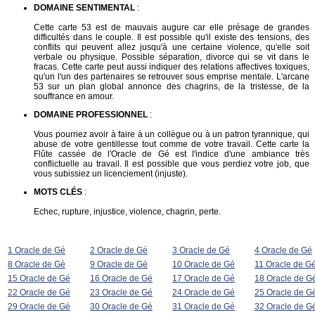
DOMAINE SENTIMENTAL
:
Cette carte 53 est de mauvais augure car elle présage de grandes
difficultés dans le couple. Il est possible qu'il existe des tensions, des
conflits qui peuvent allez jusqu'à une certaine violence, qu'elle soit
verbale ou physique. Possible séparation, divorce qui se vit dans le
fracas. Cette carte peut aussi indiquer des relations affectives toxiques,
qu'un l'un des partenaires se retrouver sous emprise mentale. L'arcane
53 sur un plan global annonce des chagrins, de la tristesse, de la
souffrance en amour.
DOMAINE PROFESSIONNEL
:
Vous pourriez avoir à faire à un collègue ou à un patron tyrannique, qui
abuse de votre gentillesse tout comme de votre travail. Cette carte la
Flûte cassée de l'Oracle de Gé est l'indice d'une ambiance très
conflictuelle au travail. Il est possible que vous perdiez votre job, que
vous subissiez un licenciement (injuste).
MOTS CLÉS
:
Echec, rupture, injustice, violence, chagrin, perte.
1 Oracle de Gé
2 Oracle de Gé
3 Oracle de Gé
4 Oracle de Gé
8 Oracle de Gé
9 Oracle de Gé
10 Oracle de Gé
11 Oracle de G
15 Oracle de Gé
16 Oracle de Gé
17 Oracle de Gé
18 Oracle de G
22 Oracle de Gé
23 Oracle de Gé
24 Oracle de Gé
25 Oracle de G
29 Oracle de Gé
30 Oracle de Gé
31 Oracle de Gé
32 Oracle de G