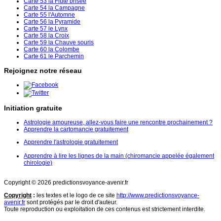
Carte 53 la Flûte brisée
Carte 54 la Campagne
Carte 55 l'Automne
Carte 56 la Pyramide
Carte 57 le Lynx
Carte 58 la Croix
Carte 59 la Chauve souris
Carte 60 la Colombe
Carte 61 le Parchemin
Rejoignez notre réseau
Initiation gratuite
Astrologie amoureuse, allez-vous faire une rencontre prochainement ?
Apprendre la cartomancie gratuitement
Apprendre l'astrologie gratuitement
Apprendre à lire les lignes de la main (chiromancie appelée également
chirologie)
Copyright © 2026 predictionsvoyance-avenir.fr
Copyright
:
les textes et le logo de ce site
http://www.predictionsvoyance-
avenir.fr
sont protégés par le droit d'auteur.
Toute reproduction ou exploitation de ces contenus est strictement interdite.