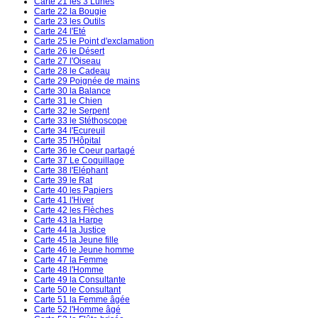
Carte 21 les 3 Lunes
Carte 22 la Bougie
Carte 23 les Outils
Carte 24 l'Eté
Carte 25 le Point d'exclamation
Carte 26 le Désert
Carte 27 l'Oiseau
Carte 28 le Cadeau
Carte 29 Poignée de mains
Carte 30 la Balance
Carte 31 le Chien
Carte 32 le Serpent
Carte 33 le Stéthoscope
Carte 34 l'Ecureuil
Carte 35 l'Hôpital
Carte 36 le Coeur partagé
Carte 37 Le Coquillage
Carte 38 l'Eléphant
Carte 39 le Rat
Carte 40 les Papiers
Carte 41 l'Hiver
Carte 42 les Flèches
Carte 43 la Harpe
Carte 44 la Justice
Carte 45 la Jeune fille
Carte 46 le Jeune homme
Carte 47 la Femme
Carte 48 l'Homme
Carte 49 la Consultante
Carte 50 le Consultant
Carte 51 la Femme âgée
Carte 52 l'Homme âgé