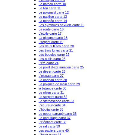
Le bateau carte 10
Le lion carte 11
Le poignard carte 12
Le papillon carte 13
La pensée carte 14
Les symboles sexuels carte 15
La route carte 16
L'étoile carte 17
La cigogne carte 18
L'argent carte 19
Les deux flûtes carte 20
Les trois lunes carte 21
Les bougies carte 22
Les outils carte 23
L'été carte 24
Le point d'exclamation carte 25
Le désert carte 26
L'oiseau carte 27
Le cadeau carte 28
La poignée de main carte 29
la balance carte 30
Le chien carte 31
Le serpent carte 32
Le stéthoscope carte 33
L'écureuil carte 34
L'hôpital carte 35
Le coeur partagé carte 36
Le coquillage carte 37
L'éléphant carte 38
Le rat carte 39
Les papiers carte 40
L'hiver carte 41