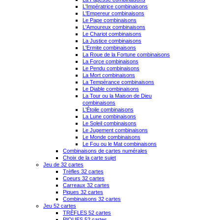
L'Impératrice combinaisons
L'Empereur combinaisons
Le Pape combinaisons
L'Amoureux combinaisons
Le Chariot combinaisons
La Justice combinaisons
L'Ermite combinaisons
La Roue de la Fortune combinaisons
La Force combinaisons
Le Pendu combinaisons
La Mort combinaisons
La Tempérance combinaisons
Le Diable combinaisons
La Tour ou la Maison de Dieu
combinaisons
L'Étoile combinaisons
La Lune combinaisons
Le Soleil combinaisons
Le Jugement combinaisons
Le Monde combinaisons
Le Fou ou le Mat combinaisons
Combinaisons de cartes numérales
Choix de la carte sujet
Jeu de 32 cartes
Trèfles 32 cartes
Coeurs 32 cartes
Carreaux 32 cartes
Piques 32 cartes
Combinaisons 32 cartes
Jeu 52 cartes
TRÈFLES 52 cartes
PIQUES 52 cartes