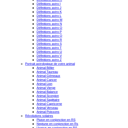
Définitions astro I
Définitions astro J
Définitions astro K
Définitions astro L
Définitions astro M
Définitions astro N
Définitions astro O
Définitions astro P
Définitions astro Q
Définitions astro R
Définitions astro S
Définitions astro T
Définitions astro U
Définitions astro V
Définitions astro Z
Portrait astrologique de votre animal
Animal Bélier
Animal Taureau
Animal Gémeaux
Animal Cancer
Animal Lion
Animal Vierge
Animal Balance
Animal Scorpion
Animal Sagittaire
Animal Capricorne
Animal Verseau
Animal Poissons
Révolutions solaires
Pluton en conjonction en RS
Neptune en conjonction en Rs
Uranus en conjonction en RS