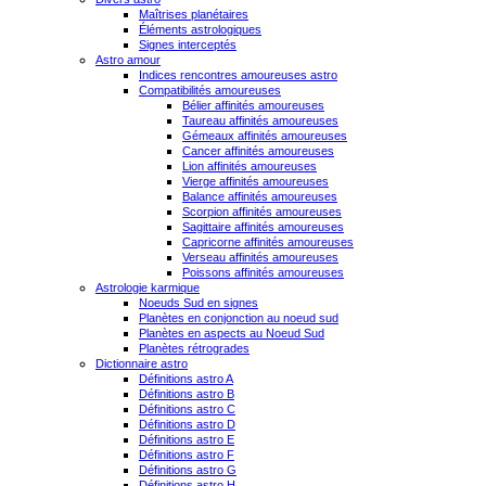
Maîtrises planétaires
Éléments astrologiques
Signes interceptés
Astro amour
Indices rencontres amoureuses astro
Compatibilités amoureuses
Bélier affinités amoureuses
Taureau affinités amoureuses
Gémeaux affinités amoureuses
Cancer affinités amoureuses
Lion affinités amoureuses
Vierge affinités amoureuses
Balance affinités amoureuses
Scorpion affinités amoureuses
Sagittaire affinités amoureuses
Capricorne affinités amoureuses
Verseau affinités amoureuses
Poissons affinités amoureuses
Astrologie karmique
Noeuds Sud en signes
Planètes en conjonction au noeud sud
Planètes en aspects au Noeud Sud
Planètes rétrogrades
Dictionnaire astro
Définitions astro A
Définitions astro B
Définitions astro C
Définitions astro D
Définitions astro E
Définitions astro F
Définitions astro G
Définitions astro H