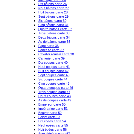
Dix bâtons carte 26
Neuf bâtons carte 27
Huit bâtons carte 28
Sept bâtons carte 29
Six bâtons carte 30
Cinq bâtons carte 31
Quatre bâtons carte 32
Trois bâtons carte 33
Deux bâtons carte 34
As de bâtons carte 35
Pape carte 36
Papesse carte 37
Cavalier romain carte 38
Camerier carte 39
Dix coupes carte 40
Neuf coupes carte 41
Huit coupes carte 42
Sept coupes carte 43
Six coupes carte 44
Cinq coupes carte 45
Quatre coupes carte 46
Trois coupes carte 47
Deux coupes carte 48
As de coupes carte 49
Empereur carte 50
Impératrice carte 51
Écuyer carte 52
Soldat carte 53
Dix épées carte 54
Neuf épées carte 55
Huit épées carte 56
Sept d'épées carte 57