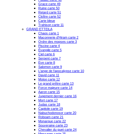
Grace carte 49
Ruine carte 50
Retard carte 51
Cloître carte 52
Carte bleue
Trahison carte 11
GRAND ETTEILA
Chaos carte 1
Maçonnerie d'Hiram carte 2
Ordre des mopses carte 3
Piscine carte 4
Évangile carte 5
Ciel carte 6
Serpent carte 7
Eve carte 8
Salomon carte 9
L'ange de l'apocalypse carte 10
David carte 11
Moise carte 12
Le grand prêtre carte 13
Force majeure carte 14
Aaron carte 15
Jugement dernier carte 16
Mort carte 17
Judas carte 18
Capitole carte 19
Nabuchodonosor carte 20
Roboam carte 21
Monarque carte 22
Souveraine carte 23
Chevalier du guet carte 24
Messager carte 25