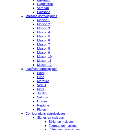
Capricorne
Verseau
Poissons
Maisons astrologiques
Maison 1
Maison 2
Maison 3
Maison 4
Maison 5
Maison 6
Maison 7
Maison 8
Maison 9
Maison 10
Maison 11
Maison 12
Planètes astrologiques
Soleil
Lune
Mercure
Vénus
Mars
Jupiter
Saturne
Uranus
Neptune
Pluton
Configurations astrologiques
Signes en maisons
Bélier en maisons
Taureau en maisons
Gémeaux en maisons