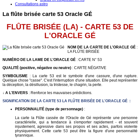
Consultations astro
La flûte brisée carte 53 Oracle GÉ
FLÛTE BRISÉE (LA) - CARTE 53 DE
L'ORACLE G
É
NOM DE LA CARTE DE L'ORACLE GÉ
:
LA FLÛTE BRISÉE
NUMÉRO DE LA LAME DE L'ORACLE GÉ
: CARTE N° 53
QUALITÉ (positive, négative ou neutre)
: CARTE NÉGATIVE
SYMBOLISME
: La carte 53 est le symbole d'une cassure, d'une rupture.
Quelque chose "casse". C'est l'interruption d'une situation. Elle peut représenter
la déception, la désillusion, la tristesse, le chagrin, la perte.
↓ A L'ENVERS
: Renforce les mauvaises prédictions.
SIGNIFICATION DE LA CARTE 53 LA FLÛTE BRISÉE DE L'ORACLE GÉ :
PERSONNALITÉ (type de personnage)
:
La carte la Flûte cassée de l'Oracle de Gé représente une personne
caractérielle, qui a tendance à s'emporter rapidement - et souvent
injustement, agressive dans ses propos et ses actes, parfois violente
physiquement. Cette carte 53 peut être la figure d'une personnalité
tyrannique.