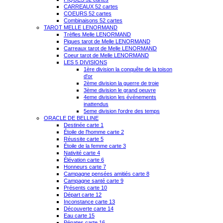
CARREAUX 52 cartes
COEURS 52 cartes
Combinaisons 52 cartes
TAROT MELLE LENORMAND
Trèfles Melle LENORMAND
Piques tarot de Melle LENORMAND
Carreaux tarot de Melle LENORMAND
Coeur tarot de Melle LENORMAND
LES 5 DIVISIONS
1ère division la conquête de la toison
d'or
2ème division la guerre de troie
3ème division le grand oeuvre
4eme division les événements
inattendus
5eme division l'ordre des temps
ORACLE DE BELLINE
Destinée carte 1
Étoile de l'homme carte 2
Réussite carte 5
Étoile de la femme carte 3
Nativité carte 4
Élévation carte 6
Honneurs carte 7
Campagne pensées amitiés carte 8
Campagne santé carte 9
Présents carte 10
Départ carte 12
Inconstance carte 13
Découverte carte 14
Eau carte 15
Pénates carte 16