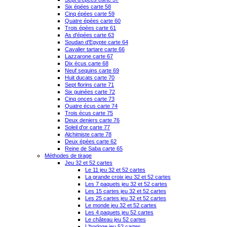
Six épées carte 58
Cinq épées carte 59
Quatre épées carte 60
Trois épées carte 61
As d'épées carte 63
Soudan d'Egypte carte 64
Cavalier tartare carte 66
Lazzarone carte 67
Dix écus carte 68
Neuf sequins carte 69
Huit ducats carte 70
Sept florins carte 71
Six guinées carte 72
Cinq onces carte 73
Quatre écus carte 74
Trois écus carte 75
Deux deniers carte 76
Soleil d'or carte 77
Alchimiste carte 78
Deux épées carte 62
Reine de Saba carte 65
Méthodes de tirage
Jeu 32 et 52 cartes
Le 11 jeu 32 et 52 cartes
La grande croix jeu 32 et 52 cartes
Les 7 paquets jeu 32 et 52 cartes
Les 15 cartes jeu 32 et 52 cartes
Les 25 cartes jeu 32 et 52 cartes
Le monde jeu 32 et 52 cartes
Les 4 paquets jeu 52 cartes
Le château jeu 52 cartes
L'horloge jeu 52 cartes