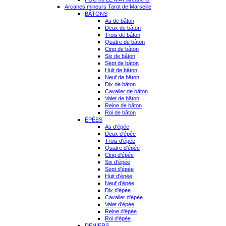
Arcanes mineurs Tarot de Marseille
BÂTONS
As de bâton
Deux de bâton
Trois de bâton
Quatre de bâton
Cinq de bâton
Six de bâton
Sept de bâton
Huit de bâton
Neuf de bâton
Dix de bâton
Cavalier de bâton
Valet de bâton
Reine de bâton
Roi de bâton
ÉPÉES
As d'épée
Deux d'épée
Trois d'épée
Quatre d'épée
Cinq d'épée
Six d'épée
Sept d'épée
Huit d'épée
Neuf d'épée
Dix d'épée
Cavalier d'épée
Valet d'épée
Reine d'épée
Roi d'épée
DENIERS