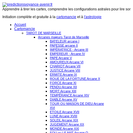
Apprendre à tirer les cartes, comprendre les configurations astrales pour lire son 
Initiation complète et gratuite à la
cartomancie
et à
l'astrologie
Accueil
Cartomancie
TAROT DE MARSEILLE
Arcanes majeurs Tarot de Marseille
BATELEUR arcane I
PAPESSE arcane II
IMPÉRATRICE - Arcane III
EMPEREUR - Arcane IV
PAPE Arcane V
AMOUREUX Arcane VI
CHARIOT Arcane VII
JUSTICE Arcane VIII
ERMITE Arcane IX
ROUE DE LA FORTUNE Arcane X
FORCE Arcane XI
PENDU Arcane XII
MORT Arcane XIII
TEMPÉRANCE Arcane XIV
DIABLE Arcane XV
TOUR OU MAISON DE DIEU Arcane
XVI
ETOILE Arcane XVII
LUNE Arcane XVIII
SOLEIL Arcane XIX
JUGEMENT Arcane XX
MONDE Arcane XXI
FOU ou LE MAT Arcane O