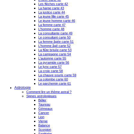
Les flèches carte 42
La harpe carte 43
La justice carte 44
La jeune fille carte 45
Le jeune homme carte 46
La femme carte 47
L'homme carte 48
La consultante carte 49
Le consultant carte 50
La femme âgée carte 51
L'homme âgé carte 52
La flûte brisée carte 53
La campagne carte 54
L'automne carte 55
La pyramide carte 56
Le lynx carte 57
La croix carte 58
La chauve souris carte 59
La colombe carte 60
Le parchemin carte 61
Astrologie
Comment lire un thème astral ?
Signes astrologiques
Bélier
Taureau
Gémeaux
Cancer
Lion
Vierge
Balance
Scorpion
Sagittaire