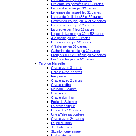
Lire dans les pensées jeu 32 cartes
Le grand éventail jeu 32 cartes
Le temple du hasard jeu 32 cartes
La grande étoile jeu 32 et 52 cartes
L'avenir du couple jeu 32 et 52 cartes
La preuve par 9 jeu 52 cartes
La preuve par 4 jeu 32 cartes
Le jeu de l'amour jeu 32 et 52 cartes
A la gitane jeu de 52 cartes
Le bon espoir jeu 52 cartes
A l'italienne jeu 32 cartes
Catherine de russie jeu 32 cartes
Français du XVIII siècle jeu 52 cartes
Les 3 cartes jeu de 52 cartes
Tarot de Marseille
Oracle avec 3 cartes
Oracle avec 7 cartes
Fait précis
Oracle avec 2 cartes
Oracle chiffré
Méthode 5 cartes
Oracle sur
Oracle du miroir
Étoile de Salomon
La croix celtique
Le jeu des 12 cartes
Une affaire particulière
Oracle avec 24 cartes
Le jeu du nom
Jeu bohémien
Situation déterminée
L'arbre de vie