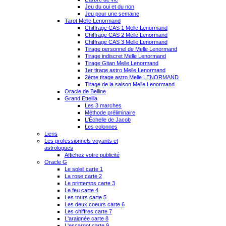
Jeu du oui et du non
Jeu pour une semaine
Tarot Melle Lenormand
Chiffrage CAS 1 Melle Lenormand
Chiffrage CAS 2 Melle Lenormand
Chiffrage CAS 3 Melle Lenormand
Tirage personnel de Melle Lenormand
Tirage indiscret Melle Lenormand
Tirage Gitan Melle Lenormand
1er tirage astro Melle Lenormand
2ème tirage astro Melle LENORMAND
Tirage de la saison Melle Lenormand
Oracle de Belline
Grand Etteilla
Les 3 marches
Méthode préliminaire
L'Échelle de Jacob
Les colonnes
Liens
Les professionnels voyants et
astrologues
Affichez votre publicité
Oracle G
Le soleil carte 1
La rose carte 2
Le printemps carte 3
Le feu carte 4
Les tours carte 5
Les deux coeurs carte 6
Les chiffres carte 7
L'araignée carte 8
L'escargot carte 9