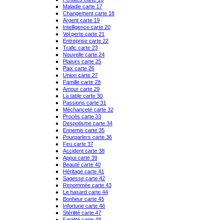
Maladie carte 17
Changement carte 18
Argent carte 19
Intelligence carte 20
Vol perte carte 21
Entreprise carte 22
Trafic carte 23
Nouvelle carte 24
Plaisirs carte 25
Paix carte 26
Union carte 27
Famille carte 28
Amour carte 29
La table carte 30
Passions carte 31
Méchanceté carte 32
Procès carte 33
Despotisme carte 34
Ennemis carte 35
Pourparlers carte 36
Feu carte 37
Accident carte 38
Appui carte 39
Beauté carte 40
Héritage carte 41
Sagesse carte 42
Renommée carte 43
Le hasard carte 44
Bonheur carte 45
Infortune carte 46
Stérilité carte 47
Fatalité carte 48