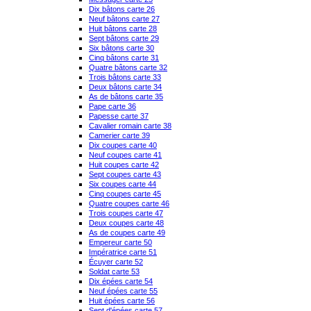
Dix bâtons carte 26
Neuf bâtons carte 27
Huit bâtons carte 28
Sept bâtons carte 29
Six bâtons carte 30
Cinq bâtons carte 31
Quatre bâtons carte 32
Trois bâtons carte 33
Deux bâtons carte 34
As de bâtons carte 35
Pape carte 36
Papesse carte 37
Cavalier romain carte 38
Camerier carte 39
Dix coupes carte 40
Neuf coupes carte 41
Huit coupes carte 42
Sept coupes carte 43
Six coupes carte 44
Cinq coupes carte 45
Quatre coupes carte 46
Trois coupes carte 47
Deux coupes carte 48
As de coupes carte 49
Empereur carte 50
Impératrice carte 51
Écuyer carte 52
Soldat carte 53
Dix épées carte 54
Neuf épées carte 55
Huit épées carte 56
Sept d'épées carte 57