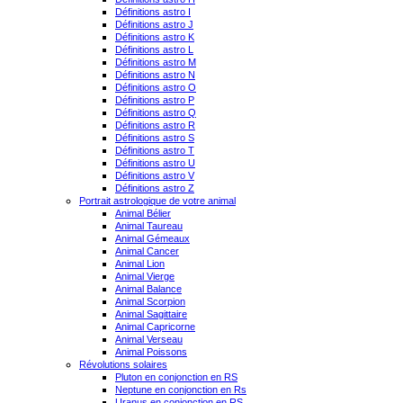
Définitions astro I
Définitions astro J
Définitions astro K
Définitions astro L
Définitions astro M
Définitions astro N
Définitions astro O
Définitions astro P
Définitions astro Q
Définitions astro R
Définitions astro S
Définitions astro T
Définitions astro U
Définitions astro V
Définitions astro Z
Portrait astrologique de votre animal
Animal Bélier
Animal Taureau
Animal Gémeaux
Animal Cancer
Animal Lion
Animal Vierge
Animal Balance
Animal Scorpion
Animal Sagittaire
Animal Capricorne
Animal Verseau
Animal Poissons
Révolutions solaires
Pluton en conjonction en RS
Neptune en conjonction en Rs
Uranus en conjonction en RS