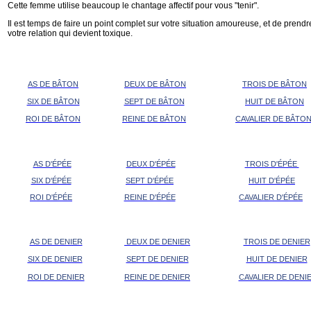
Cette femme utilise beaucoup le chantage affectif pour vous "tenir".
Il est temps de faire un point complet sur votre situation amoureuse, et de pren
votre relation qui devient toxique.
AS DE BÂTON
DEUX DE BÂTON
TROIS DE BÂTON
SIX DE BÂTON
SEPT DE BÂTON
HUIT DE BÂTON
ROI DE BÂTON
REINE DE BÂTON
CAVALIER DE BÂTO
AS D'ÉPÉE
DEUX D'ÉPÉE
TROIS D'ÉPÉE
SIX D'ÉPÉE
SEPT D'ÉPÉE
HUIT D'ÉPÉE
ROI D'ÉPÉE
REINE D'ÉPÉE
CAVALIER D'ÉPÉE
AS DE DENIER
DEUX DE DENIER
TROIS DE DENIER
SIX DE DENIER
SEPT DE DENIER
HUIT DE DENIER
ROI DE DENIER
REINE DE DENIER
CAVALIER DE DENI