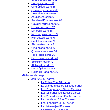
Six épées carte 58
Cinq épées carte 59
Quatre épées carte 60
Trois épées carte 61
As d'épées carte 63
Soudan d'Egypte carte 64
Cavalier tartare carte 66
Lazzarone carte 67
Dix écus carte 68
Neuf sequins carte 69
Huit ducats carte 70
Sept florins carte 71
Six guinées carte 72
Cinq onces carte 73
Quatre écus carte 74
Trois écus carte 75
Deux deniers carte 76
Soleil d'or carte 77
Alchimiste carte 78
Deux épées carte 62
Reine de Saba carte 65
Méthodes de tirage
Jeu 32 et 52 cartes
Le 11 jeu 32 et 52 cartes
La grande croix jeu 32 et 52 cartes
Les 7 paquets jeu 32 et 52 cartes
Les 15 cartes jeu 32 et 52 cartes
Les 25 cartes jeu 32 et 52 cartes
Le monde jeu 32 et 52 cartes
Les 4 paquets jeu 52 cartes
Le château jeu 52 cartes
L'horloge jeu 52 cartes