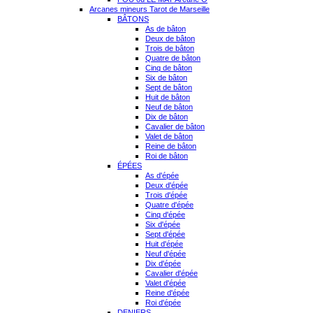
Arcanes mineurs Tarot de Marseille
BÂTONS
As de bâton
Deux de bâton
Trois de bâton
Quatre de bâton
Cinq de bâton
Six de bâton
Sept de bâton
Huit de bâton
Neuf de bâton
Dix de bâton
Cavalier de bâton
Valet de bâton
Reine de bâton
Roi de bâton
ÉPÉES
As d'épée
Deux d'épée
Trois d'épée
Quatre d'épée
Cinq d'épée
Six d'épée
Sept d'épée
Huit d'épée
Neuf d'épée
Dix d'épée
Cavalier d'épée
Valet d'épée
Reine d'épée
Roi d'épée
DENIERS