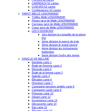
CARREAUX 52 cartes
COEURS 52 cartes
Combinaisons 52 cartes
TAROT MELLE LENORMAND
Trèfles Melle LENORMAND
Piques tarot de Melle LENORMAND
Carreaux tarot de Melle LENORMAND
Coeur tarot de Melle LENORMAND
LES 5 DIVISIONS
1ère division la conquête de la toison
d'or
2ème division la guerre de troie
3ème division le grand oeuvre
4eme division les événements
inattendus
5eme division l'ordre des temps
ORACLE DE BELLINE
Destinée carte 1
Étoile de l'homme carte 2
Réussite carte 5
Étoile de la femme carte 3
Nativité carte 4
Élévation carte 6
Honneurs carte 7
Campagne pensées amitiés carte 8
Campagne santé carte 9
Présents carte 10
Départ carte 12
Inconstance carte 13
Découverte carte 14
Eau carte 15
Pénates carte 16