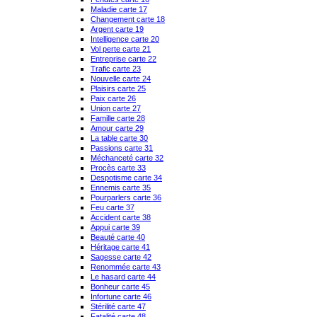
Maladie carte 17
Changement carte 18
Argent carte 19
Intelligence carte 20
Vol perte carte 21
Entreprise carte 22
Trafic carte 23
Nouvelle carte 24
Plaisirs carte 25
Paix carte 26
Union carte 27
Famille carte 28
Amour carte 29
La table carte 30
Passions carte 31
Méchanceté carte 32
Procès carte 33
Despotisme carte 34
Ennemis carte 35
Pourparlers carte 36
Feu carte 37
Accident carte 38
Appui carte 39
Beauté carte 40
Héritage carte 41
Sagesse carte 42
Renommée carte 43
Le hasard carte 44
Bonheur carte 45
Infortune carte 46
Stérilité carte 47
Fatalité carte 48