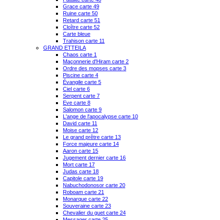
Grace carte 49
Ruine carte 50
Retard carte 51
Cloître carte 52
Carte bleue
Trahison carte 11
GRAND ETTEILA
Chaos carte 1
Maçonnerie d'Hiram carte 2
Ordre des mopses carte 3
Piscine carte 4
Évangile carte 5
Ciel carte 6
Serpent carte 7
Eve carte 8
Salomon carte 9
L'ange de l'apocalypse carte 10
David carte 11
Moise carte 12
Le grand prêtre carte 13
Force majeure carte 14
Aaron carte 15
Jugement dernier carte 16
Mort carte 17
Judas carte 18
Capitole carte 19
Nabuchodonosor carte 20
Roboam carte 21
Monarque carte 22
Souveraine carte 23
Chevalier du guet carte 24
Messager carte 25