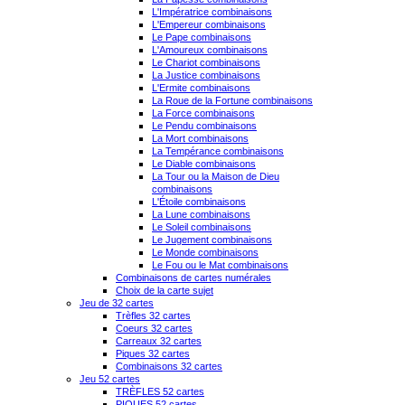
L'Impératrice combinaisons
L'Empereur combinaisons
Le Pape combinaisons
L'Amoureux combinaisons
Le Chariot combinaisons
La Justice combinaisons
L'Ermite combinaisons
La Roue de la Fortune combinaisons
La Force combinaisons
Le Pendu combinaisons
La Mort combinaisons
La Tempérance combinaisons
Le Diable combinaisons
La Tour ou la Maison de Dieu
combinaisons
L'Étoile combinaisons
La Lune combinaisons
Le Soleil combinaisons
Le Jugement combinaisons
Le Monde combinaisons
Le Fou ou le Mat combinaisons
Combinaisons de cartes numérales
Choix de la carte sujet
Jeu de 32 cartes
Trèfles 32 cartes
Coeurs 32 cartes
Carreaux 32 cartes
Piques 32 cartes
Combinaisons 32 cartes
Jeu 52 cartes
TRÈFLES 52 cartes
PIQUES 52 cartes