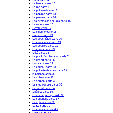
Le bateau carte 10
Le lion carte 11
Le poignard carte 12
Le papillon carte 13
La pensée carte 14
Les symboles sexuels carte 15
La route carte 16
L'étoile carte 17
La cigogne carte 18
L'argent carte 19
Les deux flûtes carte 20
Les trois lunes carte 21
Les bougies carte 22
Les outils carte 23
L'été carte 24
Le point d'exclamation carte 25
Le désert carte 26
L'oiseau carte 27
Le cadeau carte 28
La poignée de main carte 29
la balance carte 30
Le chien carte 31
Le serpent carte 32
Le stéthoscope carte 33
L'écureuil carte 34
L'hôpital carte 35
Le coeur partagé carte 36
Le coquillage carte 37
L'éléphant carte 38
Le rat carte 39
Les papiers carte 40
L'hiver carte 41