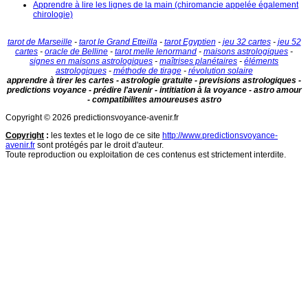
Apprendre à lire les lignes de la main (chiromancie appelée également
chirologie)
tarot de Marseille
-
tarot le Grand Etteilla
-
tarot Egyptien
-
jeu 32 cartes
-
jeu 52
cartes
-
oracle de Belline
-
tarot melle lenormand
-
maisons astrologiques
-
signes en maisons astrologiques
-
maîtrises planétaires
-
éléments
astrologiques
-
méthode de tirage
-
révolution solaire
apprendre à tirer les cartes - astrologie gratuite - previsions astrologiques -
predictions voyance - prédire l'avenir - intitiation à la voyance - astro amour
- compatibilites amoureuses astro
Copyright © 2026 predictionsvoyance-avenir.fr
Copyright
:
les textes et le logo de ce site
http://www.predictionsvoyance-
avenir.fr
sont protégés par le droit d'auteur.
Toute reproduction ou exploitation de ces contenus est strictement interdite.