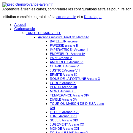
Apprendre à tirer les cartes, comprendre les configurations astrales pour lire son 
Initiation complète et gratuite à la
cartomancie
et à
l'astrologie
Accueil
Cartomancie
TAROT DE MARSEILLE
Arcanes majeurs Tarot de Marseille
BATELEUR arcane I
PAPESSE arcane II
IMPÉRATRICE - Arcane III
EMPEREUR - Arcane IV
PAPE Arcane V
AMOUREUX Arcane VI
CHARIOT Arcane VII
JUSTICE Arcane VIII
ERMITE Arcane IX
ROUE DE LA FORTUNE Arcane X
FORCE Arcane XI
PENDU Arcane XII
MORT Arcane XIII
TEMPÉRANCE Arcane XIV
DIABLE Arcane XV
TOUR OU MAISON DE DIEU Arcane
XVI
ETOILE Arcane XVII
LUNE Arcane XVIII
SOLEIL Arcane XIX
JUGEMENT Arcane XX
MONDE Arcane XXI
FOU ou LE MAT Arcane O