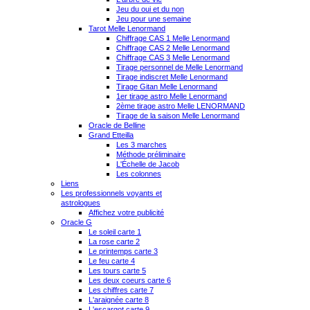
Jeu du oui et du non
Jeu pour une semaine
Tarot Melle Lenormand
Chiffrage CAS 1 Melle Lenormand
Chiffrage CAS 2 Melle Lenormand
Chiffrage CAS 3 Melle Lenormand
Tirage personnel de Melle Lenormand
Tirage indiscret Melle Lenormand
Tirage Gitan Melle Lenormand
1er tirage astro Melle Lenormand
2ème tirage astro Melle LENORMAND
Tirage de la saison Melle Lenormand
Oracle de Belline
Grand Etteilla
Les 3 marches
Méthode préliminaire
L'Échelle de Jacob
Les colonnes
Liens
Les professionnels voyants et
astrologues
Affichez votre publicité
Oracle G
Le soleil carte 1
La rose carte 2
Le printemps carte 3
Le feu carte 4
Les tours carte 5
Les deux coeurs carte 6
Les chiffres carte 7
L'araignée carte 8
L'escargot carte 9