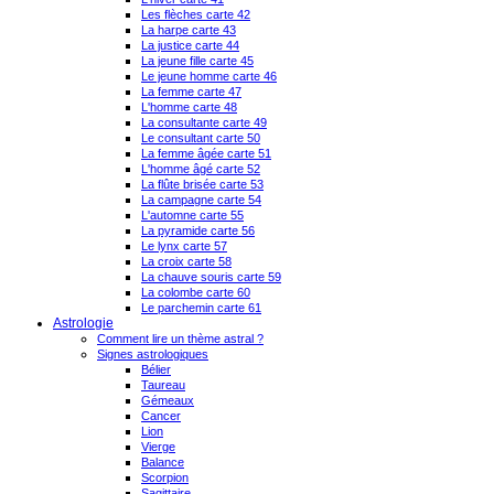
Les flèches carte 42
La harpe carte 43
La justice carte 44
La jeune fille carte 45
Le jeune homme carte 46
La femme carte 47
L'homme carte 48
La consultante carte 49
Le consultant carte 50
La femme âgée carte 51
L'homme âgé carte 52
La flûte brisée carte 53
La campagne carte 54
L'automne carte 55
La pyramide carte 56
Le lynx carte 57
La croix carte 58
La chauve souris carte 59
La colombe carte 60
Le parchemin carte 61
Astrologie
Comment lire un thème astral ?
Signes astrologiques
Bélier
Taureau
Gémeaux
Cancer
Lion
Vierge
Balance
Scorpion
Sagittaire