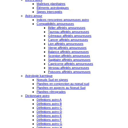
Maîtrises planétaires
Éléments astrologiques
Signes interceptés
Astro amour
Indices rencontres amoureuses astro
Compatibilités amoureuses
Bélier affinités amoureuses
Taureau affinités amoureuses
Gémeaux affinités amoureuses
Cancer affinités amoureuses
Lion affinités amoureuses
Vierge affinités amoureuses
Balance affinités amoureuses
Scorpion affinités amoureuses
Sagittaire affinités amoureuses
Capricorne affinités amoureuses
Verseau affinités amoureuses
Poissons affinités amoureuses
Astrologie karmique
Noeuds Sud en signes
Planètes en conjonction au noeud sud
Planètes en aspects au Noeud Sud
Planètes rétrogrades
Dictionnaire astro
Définitions astro A
Définitions astro B
Définitions astro C
Définitions astro D
Définitions astro E
Définitions astro F
Définitions astro G
Définitions astro H