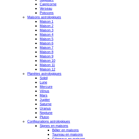
Capricorne
Verseau
Poissons
Maisons astrologiques
Maison 1
Maison 2
Maison 3
Maison 4
Maison 5
Maison 6
Maison 7
Maison 8
Maison 9
Maison 10
Maison 11
Maison 12
Planètes astrologiques
Soleil
Lune
Mercure
Vénus
Mars
Jupiter
Saturne
Uranus
Neptune
Pluton
Configurations astrologiques
Signes en maisons
Bélier en maisons
Taureau en maisons
Gémeaux en maisons