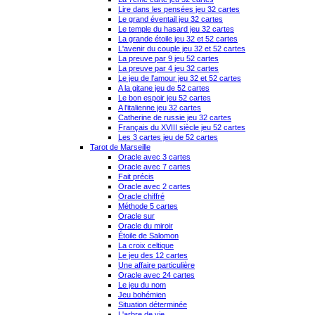
Lire dans les pensées jeu 32 cartes
Le grand éventail jeu 32 cartes
Le temple du hasard jeu 32 cartes
La grande étoile jeu 32 et 52 cartes
L'avenir du couple jeu 32 et 52 cartes
La preuve par 9 jeu 52 cartes
La preuve par 4 jeu 32 cartes
Le jeu de l'amour jeu 32 et 52 cartes
A la gitane jeu de 52 cartes
Le bon espoir jeu 52 cartes
A l'italienne jeu 32 cartes
Catherine de russie jeu 32 cartes
Français du XVIII siècle jeu 52 cartes
Les 3 cartes jeu de 52 cartes
Tarot de Marseille
Oracle avec 3 cartes
Oracle avec 7 cartes
Fait précis
Oracle avec 2 cartes
Oracle chiffré
Méthode 5 cartes
Oracle sur
Oracle du miroir
Étoile de Salomon
La croix celtique
Le jeu des 12 cartes
Une affaire particulière
Oracle avec 24 cartes
Le jeu du nom
Jeu bohémien
Situation déterminée
L'arbre de vie