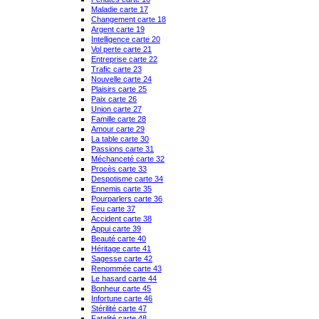
Maladie carte 17
Changement carte 18
Argent carte 19
Intelligence carte 20
Vol perte carte 21
Entreprise carte 22
Trafic carte 23
Nouvelle carte 24
Plaisirs carte 25
Paix carte 26
Union carte 27
Famille carte 28
Amour carte 29
La table carte 30
Passions carte 31
Méchanceté carte 32
Procès carte 33
Despotisme carte 34
Ennemis carte 35
Pourparlers carte 36
Feu carte 37
Accident carte 38
Appui carte 39
Beauté carte 40
Héritage carte 41
Sagesse carte 42
Renommée carte 43
Le hasard carte 44
Bonheur carte 45
Infortune carte 46
Stérilité carte 47
Fatalité carte 48