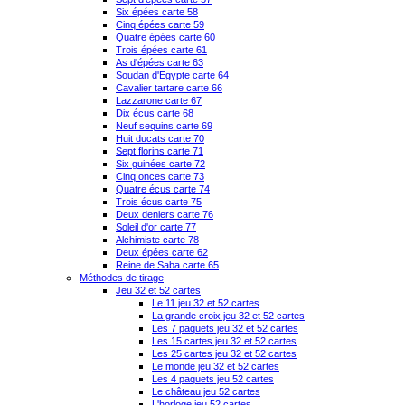
Six épées carte 58
Cinq épées carte 59
Quatre épées carte 60
Trois épées carte 61
As d'épées carte 63
Soudan d'Egypte carte 64
Cavalier tartare carte 66
Lazzarone carte 67
Dix écus carte 68
Neuf sequins carte 69
Huit ducats carte 70
Sept florins carte 71
Six guinées carte 72
Cinq onces carte 73
Quatre écus carte 74
Trois écus carte 75
Deux deniers carte 76
Soleil d'or carte 77
Alchimiste carte 78
Deux épées carte 62
Reine de Saba carte 65
Méthodes de tirage
Jeu 32 et 52 cartes
Le 11 jeu 32 et 52 cartes
La grande croix jeu 32 et 52 cartes
Les 7 paquets jeu 32 et 52 cartes
Les 15 cartes jeu 32 et 52 cartes
Les 25 cartes jeu 32 et 52 cartes
Le monde jeu 32 et 52 cartes
Les 4 paquets jeu 52 cartes
Le château jeu 52 cartes
L'horloge jeu 52 cartes