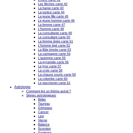
Les flèches carte 42
La harpe carte 43
La justice carte 44
La jeune fille carte 45
Le jeune homme carte 46
La femme carte 47
L'homme carte 48
La consultante carte 49
Le consultant carte 50
La femme âgée carte 51
L'homme âgé carte 52
La flûte brisée carte 53
La campagne carte 54
L'automne carte 55
La pyramide carte 56
Le lynx carte 57
La croix carte 58
La chauve souris carte 59
La colombe carte 60
Le parchemin carte 61
Astrologie
Comment lire un thème astral ?
Signes astrologiques
Bélier
Taureau
Gémeaux
Cancer
Lion
Vierge
Balance
Scorpion
Sagittaire