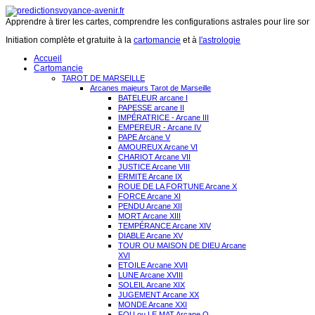
Apprendre à tirer les cartes, comprendre les configurations astrales pour lire son 
Initiation complète et gratuite à la
cartomancie
et à
l'astrologie
Accueil
Cartomancie
TAROT DE MARSEILLE
Arcanes majeurs Tarot de Marseille
BATELEUR arcane I
PAPESSE arcane II
IMPÉRATRICE - Arcane III
EMPEREUR - Arcane IV
PAPE Arcane V
AMOUREUX Arcane VI
CHARIOT Arcane VII
JUSTICE Arcane VIII
ERMITE Arcane IX
ROUE DE LA FORTUNE Arcane X
FORCE Arcane XI
PENDU Arcane XII
MORT Arcane XIII
TEMPÉRANCE Arcane XIV
DIABLE Arcane XV
TOUR OU MAISON DE DIEU Arcane
XVI
ETOILE Arcane XVII
LUNE Arcane XVIII
SOLEIL Arcane XIX
JUGEMENT Arcane XX
MONDE Arcane XXI
FOU ou LE MAT Arcane O