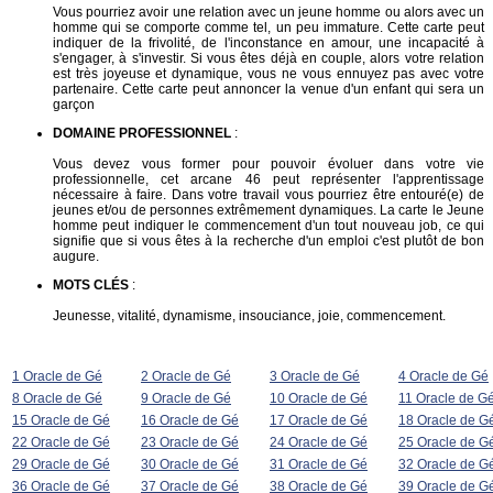
Vous pourriez avoir une relation avec un jeune homme ou alors avec un
homme qui se comporte comme tel, un peu immature. Cette carte peut
indiquer de la frivolité, de l'inconstance en amour, une incapacité à
s'engager, à s'investir. Si vous êtes déjà en couple, alors votre relation
est très joyeuse et dynamique, vous ne vous ennuyez pas avec votre
partenaire. Cette carte peut annoncer la venue d'un enfant qui sera un
garçon
DOMAINE PROFESSIONNEL
:
Vous devez vous former pour pouvoir évoluer dans votre vie
professionnelle, cet arcane 46 peut représenter l'apprentissage
nécessaire à faire. Dans votre travail vous pourriez être entouré(e) de
jeunes et/ou de personnes extrêmement dynamiques. La carte le Jeune
homme peut indiquer le commencement d'un tout nouveau job, ce qui
signifie que si vous êtes à la recherche d'un emploi c'est plutôt de bon
augure.
MOTS CLÉS
:
Jeunesse, vitalité, dynamisme, insouciance, joie, commencement.
1 Oracle de Gé
2 Oracle de Gé
3 Oracle de Gé
4 Oracle de Gé
8 Oracle de Gé
9 Oracle de Gé
10 Oracle de Gé
11 Oracle de G
15 Oracle de Gé
16 Oracle de Gé
17 Oracle de Gé
18 Oracle de G
22 Oracle de Gé
23 Oracle de Gé
24 Oracle de Gé
25 Oracle de G
29 Oracle de Gé
30 Oracle de Gé
31 Oracle de Gé
32 Oracle de G
36 Oracle de Gé
37 Oracle de Gé
38 Oracle de Gé
39 Oracle de G