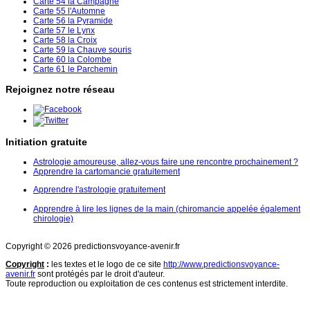
Carte 54 la Campagne
Carte 55 l'Automne
Carte 56 la Pyramide
Carte 57 le Lynx
Carte 58 la Croix
Carte 59 la Chauve souris
Carte 60 la Colombe
Carte 61 le Parchemin
Rejoignez notre réseau
Initiation gratuite
Astrologie amoureuse, allez-vous faire une rencontre prochainement ?
Apprendre la cartomancie gratuitement
Apprendre l'astrologie gratuitement
Apprendre à lire les lignes de la main (chiromancie appelée également
chirologie)
Copyright © 2026 predictionsvoyance-avenir.fr
Copyright
:
les textes et le logo de ce site
http://www.predictionsvoyance-
avenir.fr
sont protégés par le droit d'auteur.
Toute reproduction ou exploitation de ces contenus est strictement interdite.