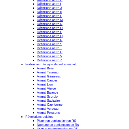
Définitions astro I
Définitions astro J
Définitions astro K
Définitions astro L
Définitions astro M
Définitions astro N
Définitions astro O
Définitions astro P
Définitions astro Q
Définitions astro R
Définitions astro S
Définitions astro T
Définitions astro U
Définitions astro V
Définitions astro Z
Portrait astrologique de votre animal
Animal Bélier
Animal Taureau
Animal Gémeaux
Animal Cancer
Animal Lion
Animal Vierge
Animal Balance
Animal Scorpion
Animal Sagittaire
Animal Capricorne
Animal Verseau
Animal Poissons
Révolutions solaires
Pluton en conjonction en RS
Neptune en conjonction en Rs
Uranus en conjonction en RS