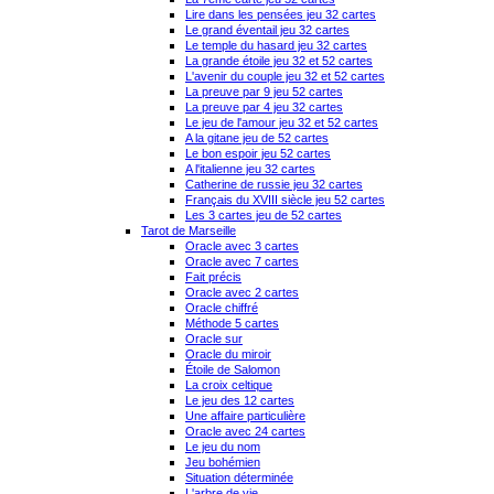
Lire dans les pensées jeu 32 cartes
Le grand éventail jeu 32 cartes
Le temple du hasard jeu 32 cartes
La grande étoile jeu 32 et 52 cartes
L'avenir du couple jeu 32 et 52 cartes
La preuve par 9 jeu 52 cartes
La preuve par 4 jeu 32 cartes
Le jeu de l'amour jeu 32 et 52 cartes
A la gitane jeu de 52 cartes
Le bon espoir jeu 52 cartes
A l'italienne jeu 32 cartes
Catherine de russie jeu 32 cartes
Français du XVIII siècle jeu 52 cartes
Les 3 cartes jeu de 52 cartes
Tarot de Marseille
Oracle avec 3 cartes
Oracle avec 7 cartes
Fait précis
Oracle avec 2 cartes
Oracle chiffré
Méthode 5 cartes
Oracle sur
Oracle du miroir
Étoile de Salomon
La croix celtique
Le jeu des 12 cartes
Une affaire particulière
Oracle avec 24 cartes
Le jeu du nom
Jeu bohémien
Situation déterminée
L'arbre de vie