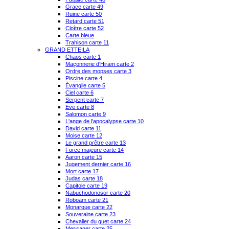
Grace carte 49
Ruine carte 50
Retard carte 51
Cloître carte 52
Carte bleue
Trahison carte 11
GRAND ETTEILA
Chaos carte 1
Maçonnerie d'Hiram carte 2
Ordre des mopses carte 3
Piscine carte 4
Évangile carte 5
Ciel carte 6
Serpent carte 7
Eve carte 8
Salomon carte 9
L'ange de l'apocalypse carte 10
David carte 11
Moise carte 12
Le grand prêtre carte 13
Force majeure carte 14
Aaron carte 15
Jugement dernier carte 16
Mort carte 17
Judas carte 18
Capitole carte 19
Nabuchodonosor carte 20
Roboam carte 21
Monarque carte 22
Souveraine carte 23
Chevalier du guet carte 24
Messager carte 25