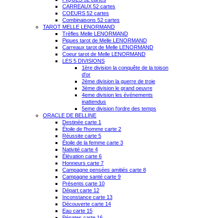
CARREAUX 52 cartes
COEURS 52 cartes
Combinaisons 52 cartes
TAROT MELLE LENORMAND
Trèfles Melle LENORMAND
Piques tarot de Melle LENORMAND
Carreaux tarot de Melle LENORMAND
Coeur tarot de Melle LENORMAND
LES 5 DIVISIONS
1ère division la conquête de la toison
d'or
2ème division la guerre de troie
3ème division le grand oeuvre
4eme division les événements
inattendus
5eme division l'ordre des temps
ORACLE DE BELLINE
Destinée carte 1
Étoile de l'homme carte 2
Réussite carte 5
Étoile de la femme carte 3
Nativité carte 4
Élévation carte 6
Honneurs carte 7
Campagne pensées amitiés carte 8
Campagne santé carte 9
Présents carte 10
Départ carte 12
Inconstance carte 13
Découverte carte 14
Eau carte 15
Pénates carte 16