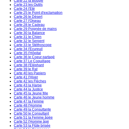
Carte 22 la Bougie
Carte 23 les Outils
Carte 24 l'Eté
Carte 25 le Point d'exclamation
Carte 26 le Désert
Carte 27 l'Oiseau
Carte 28 le Cadeau
Carte 29 Poignée de mains
Carte 30 la Balance
Carte 31 le Chien
Carte 32 le Serpent
Carte 33 le Stéthoscope
Carte 34 l'Ecureuil
Carte 35 l'Hôpital
Carte 36 le Coeur partagé
Carte 37 Le Coquillage
Carte 38 l'Eléphant
Carte 39 le Rat
Carte 40 les Papiers
Carte 41 l'Hiver
Carte 42 les Flèches
Carte 43 la Harpe
Carte 44 la Justice
Carte 45 la Jeune fille
Carte 46 le Jeune homme
Carte 47 la Femme
Carte 48 l'Homme
Carte 49 la Consultante
Carte 50 le Consultant
Carte 51 la Femme âgée
Carte 52 l'Homme âgé
Carte 53 la Flûte brisée