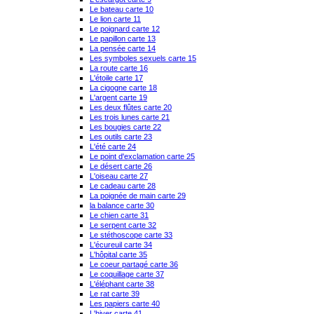
Le bateau carte 10
Le lion carte 11
Le poignard carte 12
Le papillon carte 13
La pensée carte 14
Les symboles sexuels carte 15
La route carte 16
L'étoile carte 17
La cigogne carte 18
L'argent carte 19
Les deux flûtes carte 20
Les trois lunes carte 21
Les bougies carte 22
Les outils carte 23
L'été carte 24
Le point d'exclamation carte 25
Le désert carte 26
L'oiseau carte 27
Le cadeau carte 28
La poignée de main carte 29
la balance carte 30
Le chien carte 31
Le serpent carte 32
Le stéthoscope carte 33
L'écureuil carte 34
L'hôpital carte 35
Le coeur partagé carte 36
Le coquillage carte 37
L'éléphant carte 38
Le rat carte 39
Les papiers carte 40
L'hiver carte 41