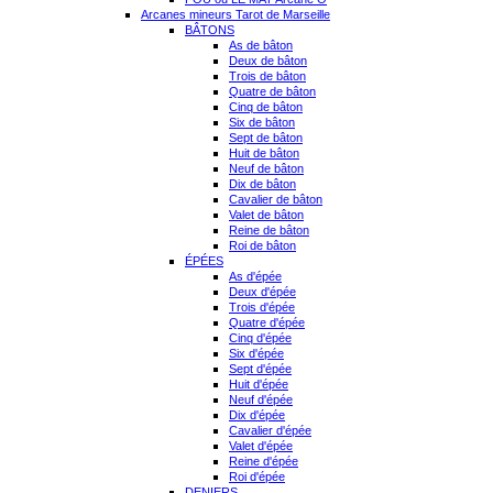
Arcanes mineurs Tarot de Marseille
BÂTONS
As de bâton
Deux de bâton
Trois de bâton
Quatre de bâton
Cinq de bâton
Six de bâton
Sept de bâton
Huit de bâton
Neuf de bâton
Dix de bâton
Cavalier de bâton
Valet de bâton
Reine de bâton
Roi de bâton
ÉPÉES
As d'épée
Deux d'épée
Trois d'épée
Quatre d'épée
Cinq d'épée
Six d'épée
Sept d'épée
Huit d'épée
Neuf d'épée
Dix d'épée
Cavalier d'épée
Valet d'épée
Reine d'épée
Roi d'épée
DENIERS