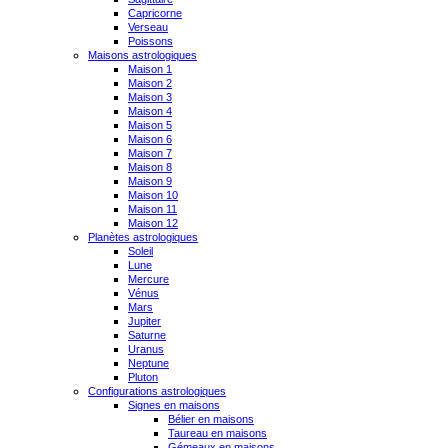
Capricorne
Verseau
Poissons
Maisons astrologiques
Maison 1
Maison 2
Maison 3
Maison 4
Maison 5
Maison 6
Maison 7
Maison 8
Maison 9
Maison 10
Maison 11
Maison 12
Planètes astrologiques
Soleil
Lune
Mercure
Vénus
Mars
Jupiter
Saturne
Uranus
Neptune
Pluton
Configurations astrologiques
Signes en maisons
Bélier en maisons
Taureau en maisons
Gémeaux en maisons