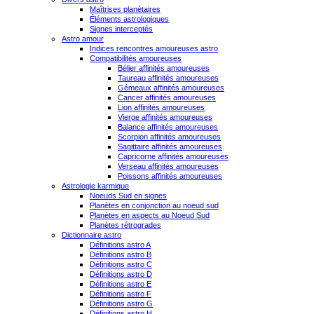
Maîtrises planétaires
Éléments astrologiques
Signes interceptés
Astro amour
Indices rencontres amoureuses astro
Compatibilités amoureuses
Bélier affinités amoureuses
Taureau affinités amoureuses
Gémeaux affinités amoureuses
Cancer affinités amoureuses
Lion affinités amoureuses
Vierge affinités amoureuses
Balance affinités amoureuses
Scorpion affinités amoureuses
Sagittaire affinités amoureuses
Capricorne affinités amoureuses
Verseau affinités amoureuses
Poissons affinités amoureuses
Astrologie karmique
Noeuds Sud en signes
Planètes en conjonction au noeud sud
Planètes en aspects au Noeud Sud
Planètes rétrogrades
Dictionnaire astro
Définitions astro A
Définitions astro B
Définitions astro C
Définitions astro D
Définitions astro E
Définitions astro F
Définitions astro G
Définitions astro H