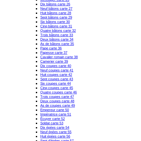
Dix bâtons carte 26
Neuf bâtons carte 27
Huit bâtons carte 28
Sept bâtons carte 29
Six bâtons carte 30
Cinq bâtons carte 31
Quatre bâtons carte 32
Trois bâtons carte 33
Deux bâtons carte 34
As de bâtons carte 35
Pape carte 36
Papesse carte 37
Cavalier romain carte 38
Camerier carte 39
Dix coupes carte 40
Neuf coupes carte 41
Huit coupes carte 42
Sept coupes carte 43
Six coupes carte 44
Cinq coupes carte 45
Quatre coupes carte 46
Trois coupes carte 47
Deux coupes carte 48
As de coupes carte 49
Empereur carte 50
Impératrice carte 51
Écuyer carte 52
Soldat carte 53
Dix épées carte 54
Neuf épées carte 55
Huit épées carte 56
Sept d'épées carte 57