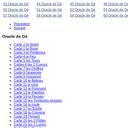
43 Oracle de Gé
44 Oracle de Gé
45 Oracle de Gé
46 Oracle de G
50 Oracle de Gé
51 Oracle de Gé
52 Oracle de Gé
53 Oracle de G
57 Oracle de Gé
58 Oracle de Gé
59 Oracle de Gé
60 Oracle de G
Précédent
Suivant
Oracle de Gé
Carte 1 le Soleil
Carte 2 la Rose
Carte 3 le Printemps
Carte 4 le Feu
Carte 5 les Tours
Cartes 6 les 2 Coeurs
Carte 7 les Chiffres
Carte 8 l'araignée
Carte 9 l'escargot
Carte 10 le Bateau
Carte 11 le Lion
Carte 12 le Poignard
Carte 13 le Papillon
Carte 14 la Pensée
Carte 15 les Symboles sexuels
Carte 16 la route
Carte 17 la l'Etoile
Carte 18 la Cigogne
Carte 19 l'Argent
Carte 20 les 2 Flûtes
Carte 21 les 3 Lunes