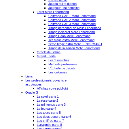
Jeu du oui et du non
Jeu pour une semaine
Tarot Melle Lenormand
Chiffrage CAS 1 Melle Lenormand
Chiffrage CAS 2 Melle Lenormand
Chiffrage CAS 3 Melle Lenormand
Tirage personnel de Melle Lenormand
Tirage indiscret Melle Lenormand
Tirage Gitan Melle Lenormand
1er tirage astro Melle Lenormand
2ème tirage astro Melle LENORMAND
Tirage de la saison Melle Lenormand
Oracle de Belline
Grand Etteilla
Les 3 marches
Méthode préliminaire
L'Échelle de Jacob
Les colonnes
Liens
Les professionnels voyants et
astrologues
Affichez votre publicité
Oracle G
Le soleil carte 1
La rose carte 2
Le printemps carte 3
Le feu carte 4
Les tours carte 5
Les deux coeurs carte 6
Les chiffres carte 7
L'araignée carte 8
L'escargot carte 9