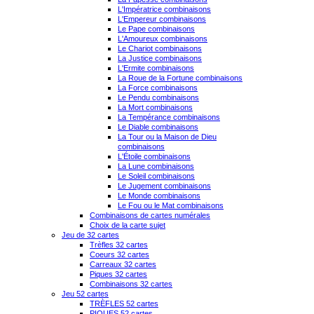
L'Impératrice combinaisons
L'Empereur combinaisons
Le Pape combinaisons
L'Amoureux combinaisons
Le Chariot combinaisons
La Justice combinaisons
L'Ermite combinaisons
La Roue de la Fortune combinaisons
La Force combinaisons
Le Pendu combinaisons
La Mort combinaisons
La Tempérance combinaisons
Le Diable combinaisons
La Tour ou la Maison de Dieu
combinaisons
L'Étoile combinaisons
La Lune combinaisons
Le Soleil combinaisons
Le Jugement combinaisons
Le Monde combinaisons
Le Fou ou le Mat combinaisons
Combinaisons de cartes numérales
Choix de la carte sujet
Jeu de 32 cartes
Trèfles 32 cartes
Coeurs 32 cartes
Carreaux 32 cartes
Piques 32 cartes
Combinaisons 32 cartes
Jeu 52 cartes
TRÈFLES 52 cartes
PIQUES 52 cartes