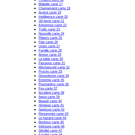
Maladie carte 17
Changement carte 18
Argent carte 19
Intelligence carte 20
Vol perte carte 21
Entreprise carte 22
Trafic carte 23
Nouvelle carte 24
Plaisirs carte 25
Paix carte 26
Union carte 27
Famille carte 28
Amour carte 29
La table carte 30
Passions carte 31
Méchanceté carte 32
Procès carte 33
Despotisme carte 34
Ennemis carte 35
Pourparlers carte 36
Feu carte 37
Accident carte 38
Appui carte 39
Beauté carte 40
Héritage carte 41
Sagesse carte 42
Renommée carte 43
Le hasard carte 44
Bonheur carte 45
Infortune carte 46
Stérilité carte 47
Fatalité carte 48