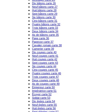
Dix bâtons carte 26
Neuf bâtons carte 27
Huit bâtons carte 28
Sept bâtons carte 29
Six bâtons carte 30
Cinq bâtons carte 31
Quatre bâtons carte 32
Trois bâtons carte 33
Deux bâtons carte 34
As de bâtons carte 35
Pape carte 36
Papesse carte 37
Cavalier romain carte 38
Camerier carte 39
Dix coupes carte 40
Neuf coupes carte 41
Huit coupes carte 42
Sept coupes carte 43
Six coupes carte 44
Cinq coupes carte 45
Quatre coupes carte 46
Trois coupes carte 47
Deux coupes carte 48
As de coupes carte 49
Empereur carte 50
Impératrice carte 51
Écuyer carte 52
Soldat carte 53
Dix épées carte 54
Neuf épées carte 55
Huit épées carte 56
Sept d'épées carte 57