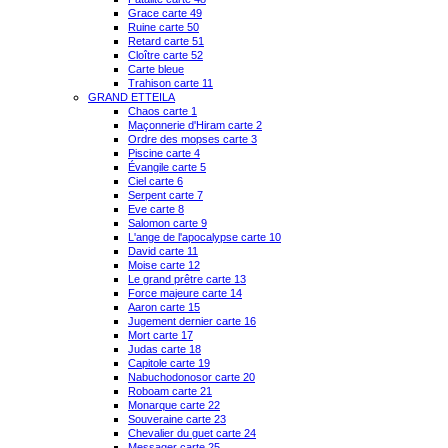
Grace carte 49
Ruine carte 50
Retard carte 51
Cloître carte 52
Carte bleue
Trahison carte 11
GRAND ETTEILA
Chaos carte 1
Maçonnerie d'Hiram carte 2
Ordre des mopses carte 3
Piscine carte 4
Évangile carte 5
Ciel carte 6
Serpent carte 7
Eve carte 8
Salomon carte 9
L'ange de l'apocalypse carte 10
David carte 11
Moise carte 12
Le grand prêtre carte 13
Force majeure carte 14
Aaron carte 15
Jugement dernier carte 16
Mort carte 17
Judas carte 18
Capitole carte 19
Nabuchodonosor carte 20
Roboam carte 21
Monarque carte 22
Souveraine carte 23
Chevalier du guet carte 24
Messager carte 25