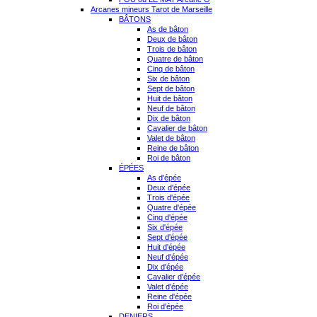
Arcanes mineurs Tarot de Marseille
BÂTONS
As de bâton
Deux de bâton
Trois de bâton
Quatre de bâton
Cinq de bâton
Six de bâton
Sept de bâton
Huit de bâton
Neuf de bâton
Dix de bâton
Cavalier de bâton
Valet de bâton
Reine de bâton
Roi de bâton
ÉPÉES
As d'épée
Deux d'épée
Trois d'épée
Quatre d'épée
Cinq d'épée
Six d'épée
Sept d'épée
Huit d'épée
Neuf d'épée
Dix d'épée
Cavalier d'épée
Valet d'épée
Reine d'épée
Roi d'épée
DENIERS