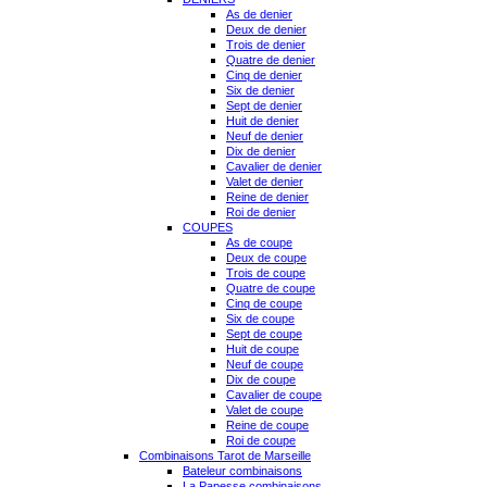
As de denier
Deux de denier
Trois de denier
Quatre de denier
Cinq de denier
Six de denier
Sept de denier
Huit de denier
Neuf de denier
Dix de denier
Cavalier de denier
Valet de denier
Reine de denier
Roi de denier
COUPES
As de coupe
Deux de coupe
Trois de coupe
Quatre de coupe
Cinq de coupe
Six de coupe
Sept de coupe
Huit de coupe
Neuf de coupe
Dix de coupe
Cavalier de coupe
Valet de coupe
Reine de coupe
Roi de coupe
Combinaisons Tarot de Marseille
Bateleur combinaisons
La Papesse combinaisons