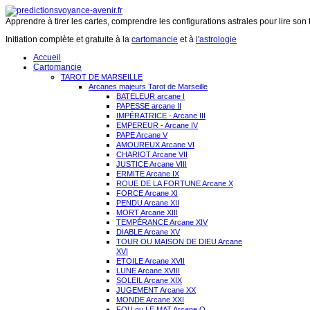
Apprendre à tirer les cartes, comprendre les configurations astrales pour lire son 
Initiation complète et gratuite à la
cartomancie
et à
l'astrologie
Accueil
Cartomancie
TAROT DE MARSEILLE
Arcanes majeurs Tarot de Marseille
BATELEUR arcane I
PAPESSE arcane II
IMPÉRATRICE - Arcane III
EMPEREUR - Arcane IV
PAPE Arcane V
AMOUREUX Arcane VI
CHARIOT Arcane VII
JUSTICE Arcane VIII
ERMITE Arcane IX
ROUE DE LA FORTUNE Arcane X
FORCE Arcane XI
PENDU Arcane XII
MORT Arcane XIII
TEMPÉRANCE Arcane XIV
DIABLE Arcane XV
TOUR OU MAISON DE DIEU Arcane
XVI
ETOILE Arcane XVII
LUNE Arcane XVIII
SOLEIL Arcane XIX
JUGEMENT Arcane XX
MONDE Arcane XXI
FOU ou LE MAT Arcane O