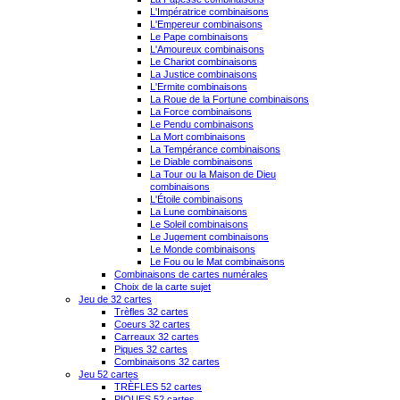
L'Impératrice combinaisons
L'Empereur combinaisons
Le Pape combinaisons
L'Amoureux combinaisons
Le Chariot combinaisons
La Justice combinaisons
L'Ermite combinaisons
La Roue de la Fortune combinaisons
La Force combinaisons
Le Pendu combinaisons
La Mort combinaisons
La Tempérance combinaisons
Le Diable combinaisons
La Tour ou la Maison de Dieu
combinaisons
L'Étoile combinaisons
La Lune combinaisons
Le Soleil combinaisons
Le Jugement combinaisons
Le Monde combinaisons
Le Fou ou le Mat combinaisons
Combinaisons de cartes numérales
Choix de la carte sujet
Jeu de 32 cartes
Trèfles 32 cartes
Coeurs 32 cartes
Carreaux 32 cartes
Piques 32 cartes
Combinaisons 32 cartes
Jeu 52 cartes
TRÈFLES 52 cartes
PIQUES 52 cartes