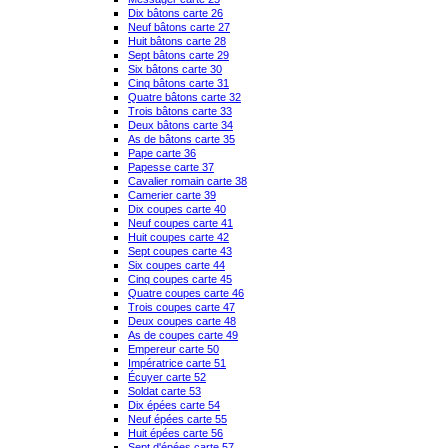
Dix bâtons carte 26
Neuf bâtons carte 27
Huit bâtons carte 28
Sept bâtons carte 29
Six bâtons carte 30
Cinq bâtons carte 31
Quatre bâtons carte 32
Trois bâtons carte 33
Deux bâtons carte 34
As de bâtons carte 35
Pape carte 36
Papesse carte 37
Cavalier romain carte 38
Camerier carte 39
Dix coupes carte 40
Neuf coupes carte 41
Huit coupes carte 42
Sept coupes carte 43
Six coupes carte 44
Cinq coupes carte 45
Quatre coupes carte 46
Trois coupes carte 47
Deux coupes carte 48
As de coupes carte 49
Empereur carte 50
Impératrice carte 51
Écuyer carte 52
Soldat carte 53
Dix épées carte 54
Neuf épées carte 55
Huit épées carte 56
Sept d'épées carte 57