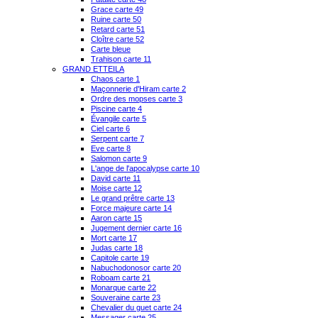
Grace carte 49
Ruine carte 50
Retard carte 51
Cloître carte 52
Carte bleue
Trahison carte 11
GRAND ETTEILA
Chaos carte 1
Maçonnerie d'Hiram carte 2
Ordre des mopses carte 3
Piscine carte 4
Évangile carte 5
Ciel carte 6
Serpent carte 7
Eve carte 8
Salomon carte 9
L'ange de l'apocalypse carte 10
David carte 11
Moise carte 12
Le grand prêtre carte 13
Force majeure carte 14
Aaron carte 15
Jugement dernier carte 16
Mort carte 17
Judas carte 18
Capitole carte 19
Nabuchodonosor carte 20
Roboam carte 21
Monarque carte 22
Souveraine carte 23
Chevalier du guet carte 24
Messager carte 25