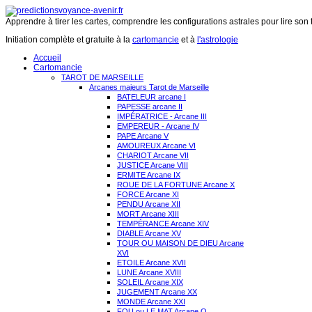
Apprendre à tirer les cartes, comprendre les configurations astrales pour lire son 
Initiation complète et gratuite à la
cartomancie
et à
l'astrologie
Accueil
Cartomancie
TAROT DE MARSEILLE
Arcanes majeurs Tarot de Marseille
BATELEUR arcane I
PAPESSE arcane II
IMPÉRATRICE - Arcane III
EMPEREUR - Arcane IV
PAPE Arcane V
AMOUREUX Arcane VI
CHARIOT Arcane VII
JUSTICE Arcane VIII
ERMITE Arcane IX
ROUE DE LA FORTUNE Arcane X
FORCE Arcane XI
PENDU Arcane XII
MORT Arcane XIII
TEMPÉRANCE Arcane XIV
DIABLE Arcane XV
TOUR OU MAISON DE DIEU Arcane
XVI
ETOILE Arcane XVII
LUNE Arcane XVIII
SOLEIL Arcane XIX
JUGEMENT Arcane XX
MONDE Arcane XXI
FOU ou LE MAT Arcane O