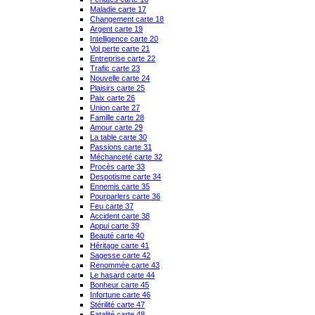
Maladie carte 17
Changement carte 18
Argent carte 19
Intelligence carte 20
Vol perte carte 21
Entreprise carte 22
Trafic carte 23
Nouvelle carte 24
Plaisirs carte 25
Paix carte 26
Union carte 27
Famille carte 28
Amour carte 29
La table carte 30
Passions carte 31
Méchanceté carte 32
Procès carte 33
Despotisme carte 34
Ennemis carte 35
Pourparlers carte 36
Feu carte 37
Accident carte 38
Appui carte 39
Beauté carte 40
Héritage carte 41
Sagesse carte 42
Renommée carte 43
Le hasard carte 44
Bonheur carte 45
Infortune carte 46
Stérilité carte 47
Fatalité carte 48