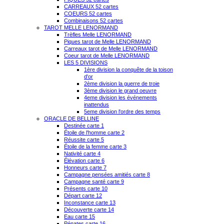
CARREAUX 52 cartes
COEURS 52 cartes
Combinaisons 52 cartes
TAROT MELLE LENORMAND
Trèfles Melle LENORMAND
Piques tarot de Melle LENORMAND
Carreaux tarot de Melle LENORMAND
Coeur tarot de Melle LENORMAND
LES 5 DIVISIONS
1ère division la conquête de la toison
d'or
2ème division la guerre de troie
3ème division le grand oeuvre
4eme division les événements
inattendus
5eme division l'ordre des temps
ORACLE DE BELLINE
Destinée carte 1
Étoile de l'homme carte 2
Réussite carte 5
Étoile de la femme carte 3
Nativité carte 4
Élévation carte 6
Honneurs carte 7
Campagne pensées amitiés carte 8
Campagne santé carte 9
Présents carte 10
Départ carte 12
Inconstance carte 13
Découverte carte 14
Eau carte 15
Pénates carte 16