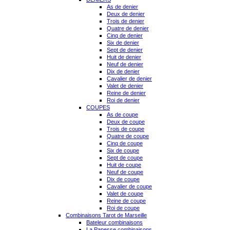
As de denier
Deux de denier
Trois de denier
Quatre de denier
Cinq de denier
Six de denier
Sept de denier
Huit de denier
Neuf de denier
Dix de denier
Cavalier de denier
Valet de denier
Reine de denier
Roi de denier
COUPES
As de coupe
Deux de coupe
Trois de coupe
Quatre de coupe
Cinq de coupe
Six de coupe
Sept de coupe
Huit de coupe
Neuf de coupe
Dix de coupe
Cavalier de coupe
Valet de coupe
Reine de coupe
Roi de coupe
Combinaisons Tarot de Marseille
Bateleur combinaisons
La Papesse combinaisons