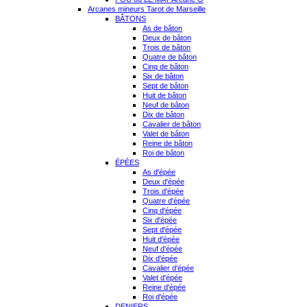
Arcanes mineurs Tarot de Marseille
BÂTONS
As de bâton
Deux de bâton
Trois de bâton
Quatre de bâton
Cinq de bâton
Six de bâton
Sept de bâton
Huit de bâton
Neuf de bâton
Dix de bâton
Cavalier de bâton
Valet de bâton
Reine de bâton
Roi de bâton
ÉPÉES
As d'épée
Deux d'épée
Trois d'épée
Quatre d'épée
Cinq d'épée
Six d'épée
Sept d'épée
Huit d'épée
Neuf d'épée
Dix d'épée
Cavalier d'épée
Valet d'épée
Reine d'épée
Roi d'épée
DENIERS