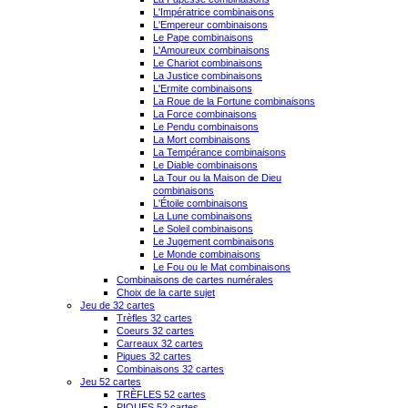
L'Impératrice combinaisons
L'Empereur combinaisons
Le Pape combinaisons
L'Amoureux combinaisons
Le Chariot combinaisons
La Justice combinaisons
L'Ermite combinaisons
La Roue de la Fortune combinaisons
La Force combinaisons
Le Pendu combinaisons
La Mort combinaisons
La Tempérance combinaisons
Le Diable combinaisons
La Tour ou la Maison de Dieu
combinaisons
L'Étoile combinaisons
La Lune combinaisons
Le Soleil combinaisons
Le Jugement combinaisons
Le Monde combinaisons
Le Fou ou le Mat combinaisons
Combinaisons de cartes numérales
Choix de la carte sujet
Jeu de 32 cartes
Trèfles 32 cartes
Coeurs 32 cartes
Carreaux 32 cartes
Piques 32 cartes
Combinaisons 32 cartes
Jeu 52 cartes
TRÈFLES 52 cartes
PIQUES 52 cartes