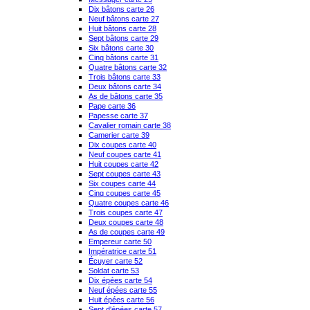
Dix bâtons carte 26
Neuf bâtons carte 27
Huit bâtons carte 28
Sept bâtons carte 29
Six bâtons carte 30
Cinq bâtons carte 31
Quatre bâtons carte 32
Trois bâtons carte 33
Deux bâtons carte 34
As de bâtons carte 35
Pape carte 36
Papesse carte 37
Cavalier romain carte 38
Camerier carte 39
Dix coupes carte 40
Neuf coupes carte 41
Huit coupes carte 42
Sept coupes carte 43
Six coupes carte 44
Cinq coupes carte 45
Quatre coupes carte 46
Trois coupes carte 47
Deux coupes carte 48
As de coupes carte 49
Empereur carte 50
Impératrice carte 51
Écuyer carte 52
Soldat carte 53
Dix épées carte 54
Neuf épées carte 55
Huit épées carte 56
Sept d'épées carte 57