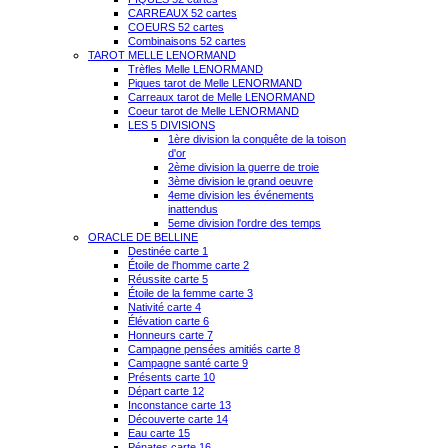
CARREAUX 52 cartes
COEURS 52 cartes
Combinaisons 52 cartes
TAROT MELLE LENORMAND
Trèfles Melle LENORMAND
Piques tarot de Melle LENORMAND
Carreaux tarot de Melle LENORMAND
Coeur tarot de Melle LENORMAND
LES 5 DIVISIONS
1ère division la conquête de la toison
d'or
2ème division la guerre de troie
3ème division le grand oeuvre
4eme division les événements
inattendus
5eme division l'ordre des temps
ORACLE DE BELLINE
Destinée carte 1
Étoile de l'homme carte 2
Réussite carte 5
Étoile de la femme carte 3
Nativité carte 4
Élévation carte 6
Honneurs carte 7
Campagne pensées amitiés carte 8
Campagne santé carte 9
Présents carte 10
Départ carte 12
Inconstance carte 13
Découverte carte 14
Eau carte 15
Pénates carte 16