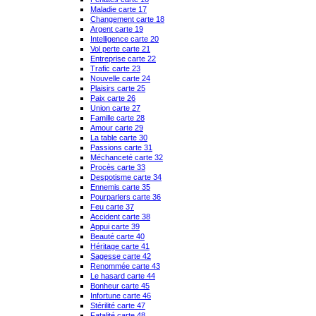
Maladie carte 17
Changement carte 18
Argent carte 19
Intelligence carte 20
Vol perte carte 21
Entreprise carte 22
Trafic carte 23
Nouvelle carte 24
Plaisirs carte 25
Paix carte 26
Union carte 27
Famille carte 28
Amour carte 29
La table carte 30
Passions carte 31
Méchanceté carte 32
Procès carte 33
Despotisme carte 34
Ennemis carte 35
Pourparlers carte 36
Feu carte 37
Accident carte 38
Appui carte 39
Beauté carte 40
Héritage carte 41
Sagesse carte 42
Renommée carte 43
Le hasard carte 44
Bonheur carte 45
Infortune carte 46
Stérilité carte 47
Fatalité carte 48