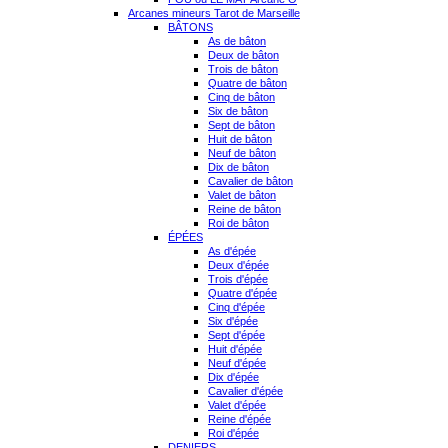
Arcanes mineurs Tarot de Marseille
BÂTONS
As de bâton
Deux de bâton
Trois de bâton
Quatre de bâton
Cinq de bâton
Six de bâton
Sept de bâton
Huit de bâton
Neuf de bâton
Dix de bâton
Cavalier de bâton
Valet de bâton
Reine de bâton
Roi de bâton
ÉPÉES
As d'épée
Deux d'épée
Trois d'épée
Quatre d'épée
Cinq d'épée
Six d'épée
Sept d'épée
Huit d'épée
Neuf d'épée
Dix d'épée
Cavalier d'épée
Valet d'épée
Reine d'épée
Roi d'épée
DENIERS