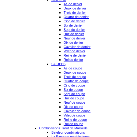
As de denier
Deux de denier
Trois de denier
Quatre de denier
Cinq de denier
Six de denier
Sept de denier
Huit de denier
Neuf de denier
Dix de denier
Cavalier de denier
Valet de denier
Reine de denier
Roi de denier
COUPES
As de coupe
Deux de coupe
Trois de coupe
Quatre de coupe
Cinq de coupe
Six de coupe
Sept de coupe
Huit de coupe
Neuf de coupe
Dix de coupe
Cavalier de coupe
Valet de coupe
Reine de coupe
Roi de coupe
Combinaisons Tarot de Marseille
Bateleur combinaisons
La Papesse combinaisons