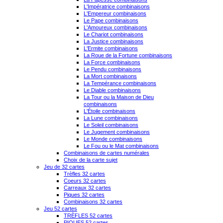
L'Impératrice combinaisons
L'Empereur combinaisons
Le Pape combinaisons
L'Amoureux combinaisons
Le Chariot combinaisons
La Justice combinaisons
L'Ermite combinaisons
La Roue de la Fortune combinaisons
La Force combinaisons
Le Pendu combinaisons
La Mort combinaisons
La Tempérance combinaisons
Le Diable combinaisons
La Tour ou la Maison de Dieu
combinaisons
L'Étoile combinaisons
La Lune combinaisons
Le Soleil combinaisons
Le Jugement combinaisons
Le Monde combinaisons
Le Fou ou le Mat combinaisons
Combinaisons de cartes numérales
Choix de la carte sujet
Jeu de 32 cartes
Trèfles 32 cartes
Coeurs 32 cartes
Carreaux 32 cartes
Piques 32 cartes
Combinaisons 32 cartes
Jeu 52 cartes
TRÈFLES 52 cartes
PIQUES 52 cartes