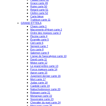
Grace carte 49
Ruine carte 50
Retard carte 51
Cloître carte 52
Carte bleue
Trahison carte 11
GRAND ETTEILA
Chaos carte 1
Maçonnerie d'Hiram carte 2
Ordre des mopses carte 3
Piscine carte 4
Évangile carte 5
Ciel carte 6
Serpent carte 7
Eve carte 8
Salomon carte 9
L'ange de l'apocalypse carte 10
David carte 11
Moise carte 12
Le grand prêtre carte 13
Force majeure carte 14
Aaron carte 15
Jugement dernier carte 16
Mort carte 17
Judas carte 18
Capitole carte 19
Nabuchodonosor carte 20
Roboam carte 21
Monarque carte 22
Souveraine carte 23
Chevalier du guet carte 24
Messager carte 25