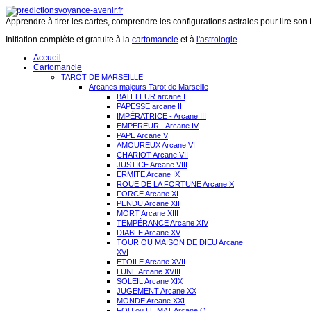
Apprendre à tirer les cartes, comprendre les configurations astrales pour lire son 
Initiation complète et gratuite à la
cartomancie
et à
l'astrologie
Accueil
Cartomancie
TAROT DE MARSEILLE
Arcanes majeurs Tarot de Marseille
BATELEUR arcane I
PAPESSE arcane II
IMPÉRATRICE - Arcane III
EMPEREUR - Arcane IV
PAPE Arcane V
AMOUREUX Arcane VI
CHARIOT Arcane VII
JUSTICE Arcane VIII
ERMITE Arcane IX
ROUE DE LA FORTUNE Arcane X
FORCE Arcane XI
PENDU Arcane XII
MORT Arcane XIII
TEMPÉRANCE Arcane XIV
DIABLE Arcane XV
TOUR OU MAISON DE DIEU Arcane
XVI
ETOILE Arcane XVII
LUNE Arcane XVIII
SOLEIL Arcane XIX
JUGEMENT Arcane XX
MONDE Arcane XXI
FOU ou LE MAT Arcane O