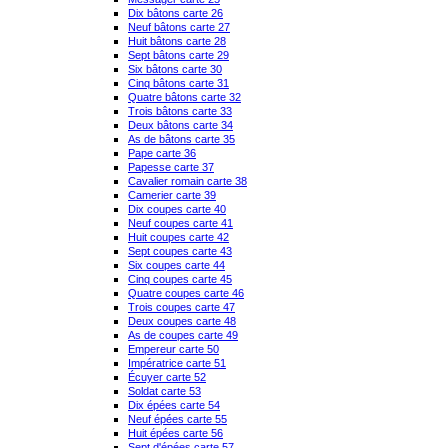
Dix bâtons carte 26
Neuf bâtons carte 27
Huit bâtons carte 28
Sept bâtons carte 29
Six bâtons carte 30
Cinq bâtons carte 31
Quatre bâtons carte 32
Trois bâtons carte 33
Deux bâtons carte 34
As de bâtons carte 35
Pape carte 36
Papesse carte 37
Cavalier romain carte 38
Camerier carte 39
Dix coupes carte 40
Neuf coupes carte 41
Huit coupes carte 42
Sept coupes carte 43
Six coupes carte 44
Cinq coupes carte 45
Quatre coupes carte 46
Trois coupes carte 47
Deux coupes carte 48
As de coupes carte 49
Empereur carte 50
Impératrice carte 51
Écuyer carte 52
Soldat carte 53
Dix épées carte 54
Neuf épées carte 55
Huit épées carte 56
Sept d'épées carte 57