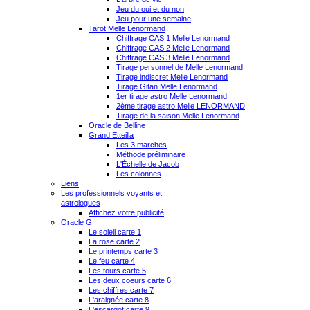
Jeu du oui et du non
Jeu pour une semaine
Tarot Melle Lenormand
Chiffrage CAS 1 Melle Lenormand
Chiffrage CAS 2 Melle Lenormand
Chiffrage CAS 3 Melle Lenormand
Tirage personnel de Melle Lenormand
Tirage indiscret Melle Lenormand
Tirage Gitan Melle Lenormand
1er tirage astro Melle Lenormand
2ème tirage astro Melle LENORMAND
Tirage de la saison Melle Lenormand
Oracle de Belline
Grand Etteilla
Les 3 marches
Méthode préliminaire
L'Échelle de Jacob
Les colonnes
Liens
Les professionnels voyants et
astrologues
Affichez votre publicité
Oracle G
Le soleil carte 1
La rose carte 2
Le printemps carte 3
Le feu carte 4
Les tours carte 5
Les deux coeurs carte 6
Les chiffres carte 7
L'araignée carte 8
L'escargot carte 9