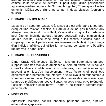
comme seule volonté de détruire. Il peut s'agir d'une personnalité
agressive, médisante, nuisible. Sur un plan global, l'Épée symbolise les
ennemis. Méfiez-vous d'une personne à deux visages (personne
fausse).
DOMAINE SENTIMENTAL
:
La carte de l'Épée de l'Oracle Gé, lorsqu'elle est tirée dans le jeu peut
évoquer une relation affective qui au delà de ne pas répondre aux
attentes, aux rêves du consultant, s'avère être toxique. Le partenaire
peut être un individu agressif, jaloux, possessif, voire manipulateur
(double identité). Cette carte évoque les conflits, disputes dans le
couple qui peuvent parfois être très intenses (violentes). Il peut s'agir
d'un individu infidèle, qui utilise le mensonge constamment. Possible
rupture vécue dans l'éclat.
DOMAINE PROFESSIONNEL
:
Dans l'Oracle Gé, lorsque l'Épée sort lors du tirage alors on peut
supposer une très mauvaise ambiance au sein du travail. Vous pouvez
connaître divers conflits avec vos collègues, des médisances qui
peuvent aller jusqu'au harcèlement moral. Votre chef peut être
également une personne qui interfère à votre évolution tout comme à
votre bien être au travail. Ce job a peu de chances de vous convenir, est
source de problèmes qui peuvent entacher votre moral et votre énergie.
Possible démission et/ou renvoi - perte d'une fonction, rétrogression,
perte du job.
MOTS CLÉS
:
Agressivité, violence, conflits, ennemis, personne fausse, ruptures,
échecs divers, épreuves.