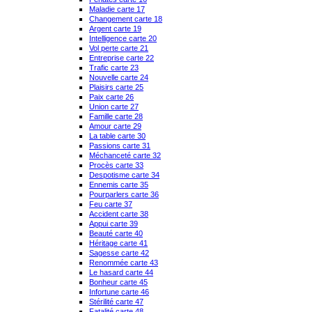
Maladie carte 17
Changement carte 18
Argent carte 19
Intelligence carte 20
Vol perte carte 21
Entreprise carte 22
Trafic carte 23
Nouvelle carte 24
Plaisirs carte 25
Paix carte 26
Union carte 27
Famille carte 28
Amour carte 29
La table carte 30
Passions carte 31
Méchanceté carte 32
Procès carte 33
Despotisme carte 34
Ennemis carte 35
Pourparlers carte 36
Feu carte 37
Accident carte 38
Appui carte 39
Beauté carte 40
Héritage carte 41
Sagesse carte 42
Renommée carte 43
Le hasard carte 44
Bonheur carte 45
Infortune carte 46
Stérilité carte 47
Fatalité carte 48