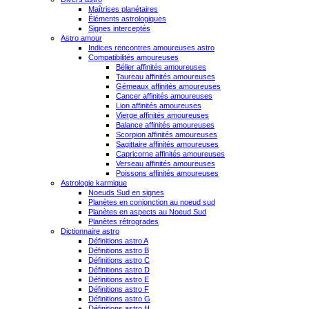
Maîtrises planétaires
Éléments astrologiques
Signes interceptés
Astro amour
Indices rencontres amoureuses astro
Compatibilités amoureuses
Bélier affinités amoureuses
Taureau affinités amoureuses
Gémeaux affinités amoureuses
Cancer affinités amoureuses
Lion affinités amoureuses
Vierge affinités amoureuses
Balance affinités amoureuses
Scorpion affinités amoureuses
Sagittaire affinités amoureuses
Capricorne affinités amoureuses
Verseau affinités amoureuses
Poissons affinités amoureuses
Astrologie karmique
Noeuds Sud en signes
Planètes en conjonction au noeud sud
Planètes en aspects au Noeud Sud
Planètes rétrogrades
Dictionnaire astro
Définitions astro A
Définitions astro B
Définitions astro C
Définitions astro D
Définitions astro E
Définitions astro F
Définitions astro G
Définitions astro H