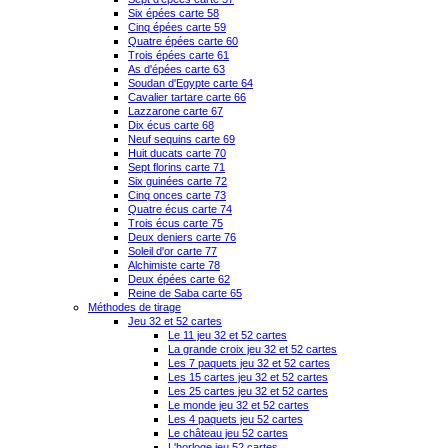
Six épées carte 58
Cinq épées carte 59
Quatre épées carte 60
Trois épées carte 61
As d'épées carte 63
Soudan d'Egypte carte 64
Cavalier tartare carte 66
Lazzarone carte 67
Dix écus carte 68
Neuf sequins carte 69
Huit ducats carte 70
Sept florins carte 71
Six guinées carte 72
Cinq onces carte 73
Quatre écus carte 74
Trois écus carte 75
Deux deniers carte 76
Soleil d'or carte 77
Alchimiste carte 78
Deux épées carte 62
Reine de Saba carte 65
Méthodes de tirage
Jeu 32 et 52 cartes
Le 11 jeu 32 et 52 cartes
La grande croix jeu 32 et 52 cartes
Les 7 paquets jeu 32 et 52 cartes
Les 15 cartes jeu 32 et 52 cartes
Les 25 cartes jeu 32 et 52 cartes
Le monde jeu 32 et 52 cartes
Les 4 paquets jeu 52 cartes
Le château jeu 52 cartes
L'horloge jeu 52 cartes