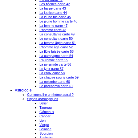
Les flèches carte 42
La harpe carte 43
La justice carte 44
La jeune fille carte 45
Le jeune homme carte 46
La femme carte 47
L'homme carte 48
La consultante carte 49
Le consultant carte 50
La femme âgée carte 51
L'homme âgé carte 52
La flûte brisée carte 53
La campagne carte 54
L'automne carte 55
La pyramide carte 56
Le lynx carte 57
La croix carte 58
La chauve souris carte 59
La colombe carte 60
Le parchemin carte 61
Astrologie
Comment lire un thème astral ?
Signes astrologiques
Bélier
Taureau
Gémeaux
Cancer
Lion
Vierge
Balance
Scorpion
Sagittaire