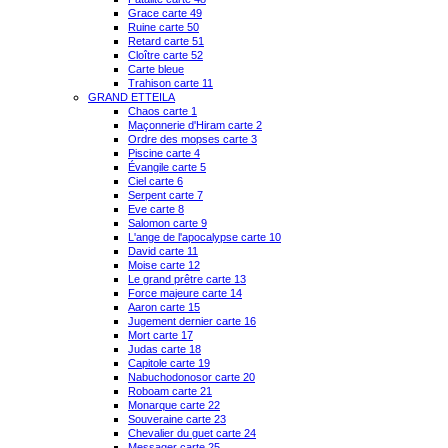
Grace carte 49
Ruine carte 50
Retard carte 51
Cloître carte 52
Carte bleue
Trahison carte 11
GRAND ETTEILA
Chaos carte 1
Maçonnerie d'Hiram carte 2
Ordre des mopses carte 3
Piscine carte 4
Évangile carte 5
Ciel carte 6
Serpent carte 7
Eve carte 8
Salomon carte 9
L'ange de l'apocalypse carte 10
David carte 11
Moise carte 12
Le grand prêtre carte 13
Force majeure carte 14
Aaron carte 15
Jugement dernier carte 16
Mort carte 17
Judas carte 18
Capitole carte 19
Nabuchodonosor carte 20
Roboam carte 21
Monarque carte 22
Souveraine carte 23
Chevalier du guet carte 24
Messager carte 25