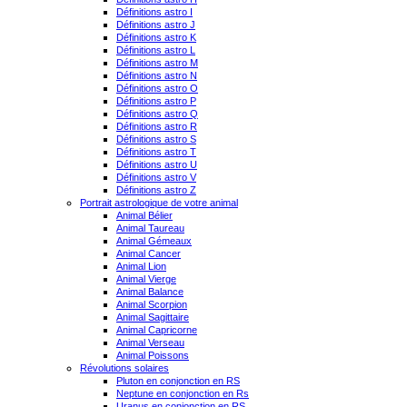
Définitions astro I
Définitions astro J
Définitions astro K
Définitions astro L
Définitions astro M
Définitions astro N
Définitions astro O
Définitions astro P
Définitions astro Q
Définitions astro R
Définitions astro S
Définitions astro T
Définitions astro U
Définitions astro V
Définitions astro Z
Portrait astrologique de votre animal
Animal Bélier
Animal Taureau
Animal Gémeaux
Animal Cancer
Animal Lion
Animal Vierge
Animal Balance
Animal Scorpion
Animal Sagittaire
Animal Capricorne
Animal Verseau
Animal Poissons
Révolutions solaires
Pluton en conjonction en RS
Neptune en conjonction en Rs
Uranus en conjonction en RS