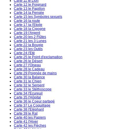
Carte 11 le Lion
Carte 12 le Poignard
Carte 13 le Papillon
Carte 14 la Pensée
Carte 15 les Symboles sexuels
Carte 16 la route
Carte 17 la l'Etoile
Carte 18 la Cigogne
Carte 19 l'Argent
Carte 20 les 2 Flûtes
Carte 21 les 3 Lunes
Carte 22 la Bougie
Carte 23 les Outils
Carte 24 l'Eté
Carte 25 le Point d'exclamation
Carte 26 le Désert
Carte 27 l'Oiseau
Carte 28 le Cadeau
Carte 29 Poignée de mains
Carte 30 la Balance
Carte 31 le Chien
Carte 32 le Serpent
Carte 33 le Stéthoscope
Carte 34 l'Ecureuil
Carte 35 l'Hôpital
Carte 36 le Coeur partagé
Carte 37 Le Coquillage
Carte 38 l'Eléphant
Carte 39 le Rat
Carte 40 les Papiers
Carte 41 l'Hiver
Carte 42 les Flèches