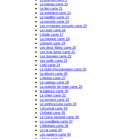
Le bateau carte 10
Le lion carte 11
Le poignard carte 12
Le papillon carte 13
La pensée carte 14
Les symboles sexuels carte 15
La route carte 16
L'étoile carte 17
La cigogne carte 18
L'argent carte 19
Les deux flûtes carte 20
Les trois lunes carte 21
Les bougies carte 22
Les outils carte 23
L'été carte 24
Le point d'exclamation carte 25
Le désert carte 26
L'oiseau carte 27
Le cadeau carte 28
La poignée de main carte 29
la balance carte 30
Le chien carte 31
Le serpent carte 32
Le stéthoscope carte 33
L'écureuil carte 34
L'hôpital carte 35
Le coeur partagé carte 36
Le coquillage carte 37
L'éléphant carte 38
Le rat carte 39
Les papiers carte 40
L'hiver carte 41