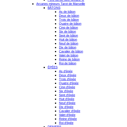
Arcanes mineurs Tarot de Marseille
BÂTONS
As de bâton
Deux de bâton
Trois de bâton
Quatre de bâton
Cinq de bâton
Six de bâton
Sept de bâton
Huit de bâton
Neuf de bâton
Dix de bâton
Cavalier de bâton
Valet de bâton
Reine de bâton
Roi de bâton
ÉPÉES
As d'épée
Deux d'épée
Trois d'épée
Quatre d'épée
Cinq d'épée
Six d'épée
Sept d'épée
Huit d'épée
Neuf d'épée
Dix d'épée
Cavalier d'épée
Valet d'épée
Reine d'épée
Roi d'épée
DENIERS