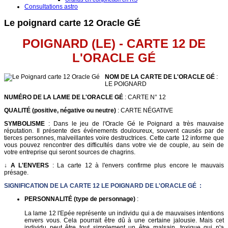
Consultations astro
Le poignard carte 12 Oracle GÉ
POIGNARD (LE) - CARTE 12 DE
L'ORACLE G
É
NOM DE LA CARTE DE L'ORACLE GÉ
:
LE POIGNARD
NUMÉRO DE LA LAME DE L'ORACLE GÉ
: CARTE N° 12
QUALITÉ (positive, négative ou neutre)
: CARTE NÉGATIVE
SYMBOLISME
: Dans le jeu de l'Oracle Gé le Poignard a très mauvaise
réputation. Il présente des événements douloureux, souvent causés par de
tierces personnes, malveillantes voire destructrices. Cette carte 12 informe que
vous pouvez rencontrer des difficultés dans votre vie de couple, au sein de
votre entreprise qui seront sources de chagrins.
↓ A L'ENVERS
: La carte 12 à l'envers confirme plus encore le mauvais
présage.
SIGNIFICATION DE LA CARTE 12 LE POIGNARD DE L'ORACLE GÉ :
PERSONNALITÉ (type de personnage)
:
La lame 12 l'Epée représente un individu qui a de mauvaises intentions
envers vous. Cela pourrait être dû à une certaine jalousie. Mais cet
individu peut être tout simplement un être malsain, toxique qui n'a