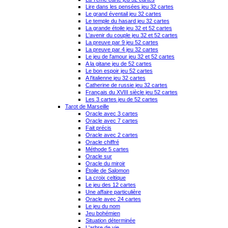
Lire dans les pensées jeu 32 cartes
Le grand éventail jeu 32 cartes
Le temple du hasard jeu 32 cartes
La grande étoile jeu 32 et 52 cartes
L'avenir du couple jeu 32 et 52 cartes
La preuve par 9 jeu 52 cartes
La preuve par 4 jeu 32 cartes
Le jeu de l'amour jeu 32 et 52 cartes
A la gitane jeu de 52 cartes
Le bon espoir jeu 52 cartes
A l'italienne jeu 32 cartes
Catherine de russie jeu 32 cartes
Français du XVIII siècle jeu 52 cartes
Les 3 cartes jeu de 52 cartes
Tarot de Marseille
Oracle avec 3 cartes
Oracle avec 7 cartes
Fait précis
Oracle avec 2 cartes
Oracle chiffré
Méthode 5 cartes
Oracle sur
Oracle du miroir
Étoile de Salomon
La croix celtique
Le jeu des 12 cartes
Une affaire particulière
Oracle avec 24 cartes
Le jeu du nom
Jeu bohémien
Situation déterminée
L'arbre de vie