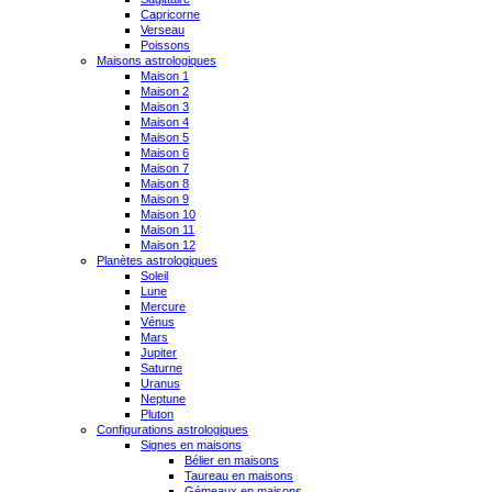
Capricorne
Verseau
Poissons
Maisons astrologiques
Maison 1
Maison 2
Maison 3
Maison 4
Maison 5
Maison 6
Maison 7
Maison 8
Maison 9
Maison 10
Maison 11
Maison 12
Planètes astrologiques
Soleil
Lune
Mercure
Vénus
Mars
Jupiter
Saturne
Uranus
Neptune
Pluton
Configurations astrologiques
Signes en maisons
Bélier en maisons
Taureau en maisons
Gémeaux en maisons