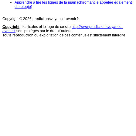
Apprendre à lire les lignes de la main (chiromancie appelée également
chirologie)
Copyright © 2026 predictionsvoyance-avenir.fr
Copyright
:
les textes et le logo de ce site
http://www.predictionsvoyance-
avenir.fr
sont protégés par le droit d'auteur.
Toute reproduction ou exploitation de ces contenus est strictement interdite.