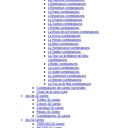
L'Impératrice combinaisons
L'Empereur combinaisons
Le Pape combinaisons
L'Amoureux combinaisons
Le Chariot combinaisons
La Justice combinaisons
L'Ermite combinaisons
La Roue de la Fortune combinaisons
La Force combinaisons
Le Pendu combinaisons
La Mort combinaisons
La Tempérance combinaisons
Le Diable combinaisons
La Tour ou la Maison de Dieu
combinaisons
L'Étoile combinaisons
La Lune combinaisons
Le Soleil combinaisons
Le Jugement combinaisons
Le Monde combinaisons
Le Fou ou le Mat combinaisons
Combinaisons de cartes numérales
Choix de la carte sujet
Jeu de 32 cartes
Trèfles 32 cartes
Coeurs 32 cartes
Carreaux 32 cartes
Piques 32 cartes
Combinaisons 32 cartes
Jeu 52 cartes
TRÈFLES 52 cartes
PIQUES 52 cartes