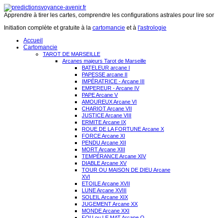
Apprendre à tirer les cartes, comprendre les configurations astrales pour lire son 
Initiation complète et gratuite à la
cartomancie
et à
l'astrologie
Accueil
Cartomancie
TAROT DE MARSEILLE
Arcanes majeurs Tarot de Marseille
BATELEUR arcane I
PAPESSE arcane II
IMPÉRATRICE - Arcane III
EMPEREUR - Arcane IV
PAPE Arcane V
AMOUREUX Arcane VI
CHARIOT Arcane VII
JUSTICE Arcane VIII
ERMITE Arcane IX
ROUE DE LA FORTUNE Arcane X
FORCE Arcane XI
PENDU Arcane XII
MORT Arcane XIII
TEMPÉRANCE Arcane XIV
DIABLE Arcane XV
TOUR OU MAISON DE DIEU Arcane
XVI
ETOILE Arcane XVII
LUNE Arcane XVIII
SOLEIL Arcane XIX
JUGEMENT Arcane XX
MONDE Arcane XXI
FOU ou LE MAT Arcane O