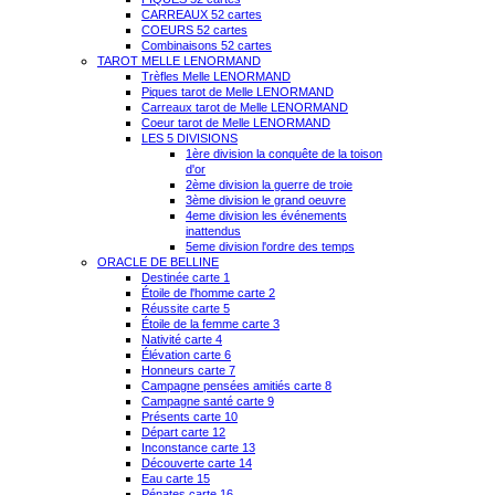
CARREAUX 52 cartes
COEURS 52 cartes
Combinaisons 52 cartes
TAROT MELLE LENORMAND
Trèfles Melle LENORMAND
Piques tarot de Melle LENORMAND
Carreaux tarot de Melle LENORMAND
Coeur tarot de Melle LENORMAND
LES 5 DIVISIONS
1ère division la conquête de la toison
d'or
2ème division la guerre de troie
3ème division le grand oeuvre
4eme division les événements
inattendus
5eme division l'ordre des temps
ORACLE DE BELLINE
Destinée carte 1
Étoile de l'homme carte 2
Réussite carte 5
Étoile de la femme carte 3
Nativité carte 4
Élévation carte 6
Honneurs carte 7
Campagne pensées amitiés carte 8
Campagne santé carte 9
Présents carte 10
Départ carte 12
Inconstance carte 13
Découverte carte 14
Eau carte 15
Pénates carte 16