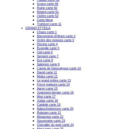
Grace carte 49
Ruine carte 50
Retard carte 51
Cloître carte 52
Carte bleue
Trahison carte 11
GRAND ETTEILA
Chaos carte 1
Maçonnerie d'Hiram carte 2
Ordre des mopses carte 3
Piscine carte 4
Évangile carte 5
Ciel carte 6
Serpent carte 7
Eve carte 8
Salomon carte 9
L'ange de l'apocalypse carte 10
David carte 11
Moise carte 12
Le grand prêtre carte 13
Force majeure carte 14
Aaron carte 15
Jugement dernier carte 16
Mort carte 17
Judas carte 18
Capitole carte 19
Nabuchodonosor carte 20
Roboam carte 21
Monarque carte 22
Souveraine carte 23
Chevalier du guet carte 24
Messager carte 25