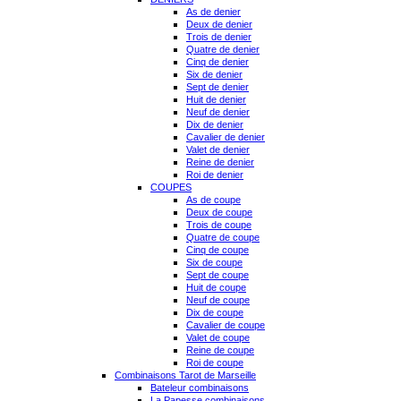
As de denier
Deux de denier
Trois de denier
Quatre de denier
Cinq de denier
Six de denier
Sept de denier
Huit de denier
Neuf de denier
Dix de denier
Cavalier de denier
Valet de denier
Reine de denier
Roi de denier
COUPES
As de coupe
Deux de coupe
Trois de coupe
Quatre de coupe
Cinq de coupe
Six de coupe
Sept de coupe
Huit de coupe
Neuf de coupe
Dix de coupe
Cavalier de coupe
Valet de coupe
Reine de coupe
Roi de coupe
Combinaisons Tarot de Marseille
Bateleur combinaisons
La Papesse combinaisons