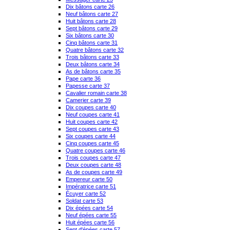
Dix bâtons carte 26
Neuf bâtons carte 27
Huit bâtons carte 28
Sept bâtons carte 29
Six bâtons carte 30
Cinq bâtons carte 31
Quatre bâtons carte 32
Trois bâtons carte 33
Deux bâtons carte 34
As de bâtons carte 35
Pape carte 36
Papesse carte 37
Cavalier romain carte 38
Camerier carte 39
Dix coupes carte 40
Neuf coupes carte 41
Huit coupes carte 42
Sept coupes carte 43
Six coupes carte 44
Cinq coupes carte 45
Quatre coupes carte 46
Trois coupes carte 47
Deux coupes carte 48
As de coupes carte 49
Empereur carte 50
Impératrice carte 51
Écuyer carte 52
Soldat carte 53
Dix épées carte 54
Neuf épées carte 55
Huit épées carte 56
Sept d'épées carte 57