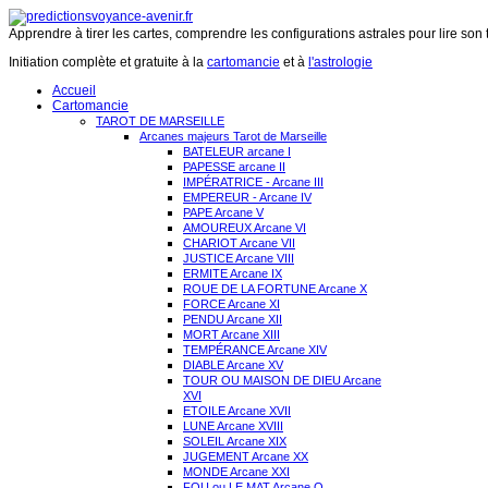
Apprendre à tirer les cartes, comprendre les configurations astrales pour lire son 
Initiation complète et gratuite à la
cartomancie
et à
l'astrologie
Accueil
Cartomancie
TAROT DE MARSEILLE
Arcanes majeurs Tarot de Marseille
BATELEUR arcane I
PAPESSE arcane II
IMPÉRATRICE - Arcane III
EMPEREUR - Arcane IV
PAPE Arcane V
AMOUREUX Arcane VI
CHARIOT Arcane VII
JUSTICE Arcane VIII
ERMITE Arcane IX
ROUE DE LA FORTUNE Arcane X
FORCE Arcane XI
PENDU Arcane XII
MORT Arcane XIII
TEMPÉRANCE Arcane XIV
DIABLE Arcane XV
TOUR OU MAISON DE DIEU Arcane
XVI
ETOILE Arcane XVII
LUNE Arcane XVIII
SOLEIL Arcane XIX
JUGEMENT Arcane XX
MONDE Arcane XXI
FOU ou LE MAT Arcane O