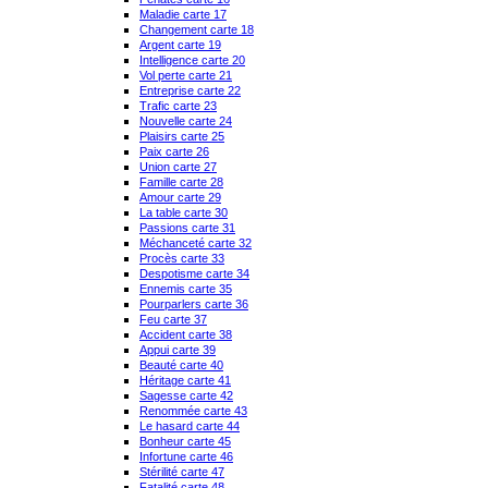
Maladie carte 17
Changement carte 18
Argent carte 19
Intelligence carte 20
Vol perte carte 21
Entreprise carte 22
Trafic carte 23
Nouvelle carte 24
Plaisirs carte 25
Paix carte 26
Union carte 27
Famille carte 28
Amour carte 29
La table carte 30
Passions carte 31
Méchanceté carte 32
Procès carte 33
Despotisme carte 34
Ennemis carte 35
Pourparlers carte 36
Feu carte 37
Accident carte 38
Appui carte 39
Beauté carte 40
Héritage carte 41
Sagesse carte 42
Renommée carte 43
Le hasard carte 44
Bonheur carte 45
Infortune carte 46
Stérilité carte 47
Fatalité carte 48