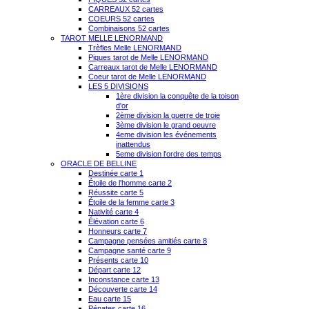
CARREAUX 52 cartes
COEURS 52 cartes
Combinaisons 52 cartes
TAROT MELLE LENORMAND
Trèfles Melle LENORMAND
Piques tarot de Melle LENORMAND
Carreaux tarot de Melle LENORMAND
Coeur tarot de Melle LENORMAND
LES 5 DIVISIONS
1ère division la conquête de la toison
d'or
2ème division la guerre de troie
3ème division le grand oeuvre
4eme division les événements
inattendus
5eme division l'ordre des temps
ORACLE DE BELLINE
Destinée carte 1
Étoile de l'homme carte 2
Réussite carte 5
Étoile de la femme carte 3
Nativité carte 4
Élévation carte 6
Honneurs carte 7
Campagne pensées amitiés carte 8
Campagne santé carte 9
Présents carte 10
Départ carte 12
Inconstance carte 13
Découverte carte 14
Eau carte 15
Pénates carte 16