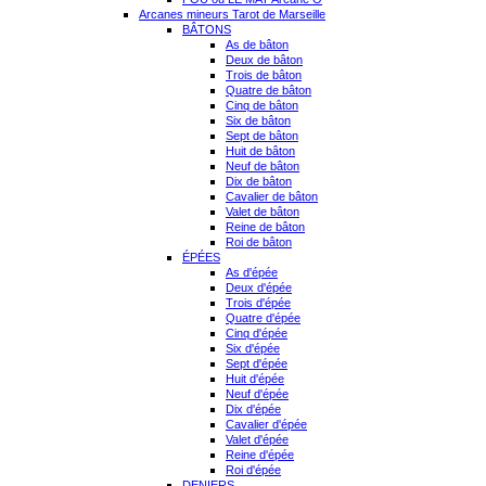
Arcanes mineurs Tarot de Marseille
BÂTONS
As de bâton
Deux de bâton
Trois de bâton
Quatre de bâton
Cinq de bâton
Six de bâton
Sept de bâton
Huit de bâton
Neuf de bâton
Dix de bâton
Cavalier de bâton
Valet de bâton
Reine de bâton
Roi de bâton
ÉPÉES
As d'épée
Deux d'épée
Trois d'épée
Quatre d'épée
Cinq d'épée
Six d'épée
Sept d'épée
Huit d'épée
Neuf d'épée
Dix d'épée
Cavalier d'épée
Valet d'épée
Reine d'épée
Roi d'épée
DENIERS