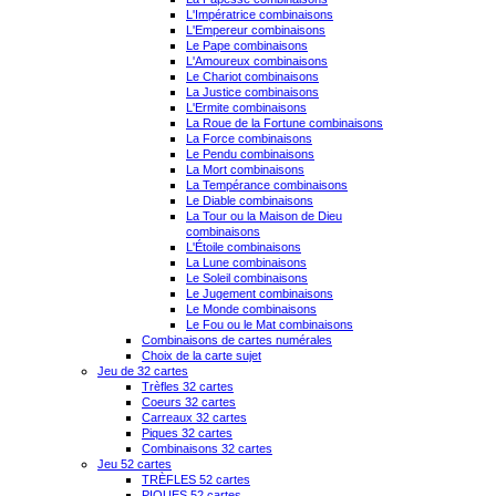
L'Impératrice combinaisons
L'Empereur combinaisons
Le Pape combinaisons
L'Amoureux combinaisons
Le Chariot combinaisons
La Justice combinaisons
L'Ermite combinaisons
La Roue de la Fortune combinaisons
La Force combinaisons
Le Pendu combinaisons
La Mort combinaisons
La Tempérance combinaisons
Le Diable combinaisons
La Tour ou la Maison de Dieu
combinaisons
L'Étoile combinaisons
La Lune combinaisons
Le Soleil combinaisons
Le Jugement combinaisons
Le Monde combinaisons
Le Fou ou le Mat combinaisons
Combinaisons de cartes numérales
Choix de la carte sujet
Jeu de 32 cartes
Trèfles 32 cartes
Coeurs 32 cartes
Carreaux 32 cartes
Piques 32 cartes
Combinaisons 32 cartes
Jeu 52 cartes
TRÈFLES 52 cartes
PIQUES 52 cartes