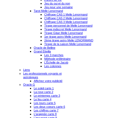
Jeu du oui et du non
Jeu pour une semaine
Tarot Melle Lenormand
Chiffrage CAS 1 Melle Lenormand
Chiffrage CAS 2 Melle Lenormand
Chiffrage CAS 3 Melle Lenormand
Tirage personnel de Melle Lenormand
Tirage indiscret Melle Lenormand
Tirage Gitan Melle Lenormand
1er tirage astro Melle Lenormand
2ème tirage astro Melle LENORMAND
Tirage de la saison Melle Lenormand
Oracle de Belline
Grand Etteilla
Les 3 marches
Méthode préliminaire
L'Échelle de Jacob
Les colonnes
Liens
Les professionnels voyants et
astrologues
Affichez votre publicité
Oracle G
Le soleil carte 1
La rose carte 2
Le printemps carte 3
Le feu carte 4
Les tours carte 5
Les deux coeurs carte 6
Les chiffres carte 7
L'araignée carte 8
L'escargot carte 9