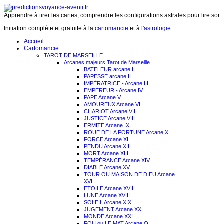
Apprendre à tirer les cartes, comprendre les configurations astrales pour lire son 
Initiation complète et gratuite à la
cartomancie
et à
l'astrologie
Accueil
Cartomancie
TAROT DE MARSEILLE
Arcanes majeurs Tarot de Marseille
BATELEUR arcane I
PAPESSE arcane II
IMPÉRATRICE - Arcane III
EMPEREUR - Arcane IV
PAPE Arcane V
AMOUREUX Arcane VI
CHARIOT Arcane VII
JUSTICE Arcane VIII
ERMITE Arcane IX
ROUE DE LA FORTUNE Arcane X
FORCE Arcane XI
PENDU Arcane XII
MORT Arcane XIII
TEMPÉRANCE Arcane XIV
DIABLE Arcane XV
TOUR OU MAISON DE DIEU Arcane
XVI
ETOILE Arcane XVII
LUNE Arcane XVIII
SOLEIL Arcane XIX
JUGEMENT Arcane XX
MONDE Arcane XXI
FOU ou LE MAT Arcane O