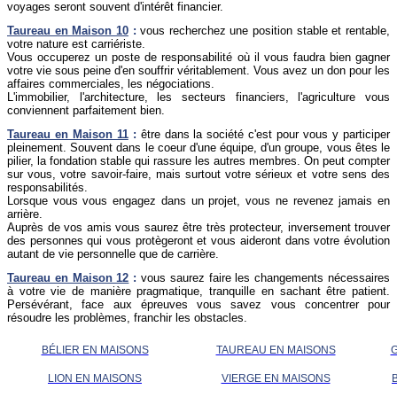
voyages seront souvent d'intérêt financier.
Taureau
en Maison 10
:
vous recherchez une position stable et rentable,
votre nature est carriériste.
Vous occuperez un poste de responsabilité où il vous faudra bien gagner
votre vie sous peine d'en souffrir véritablement. Vous avez un don pour les
affaires commerciales, les négociations.
L'immobilier, l'architecture, les secteurs financiers, l'agriculture vous
conviennent parfaitement bien.
Taureau
en Maison 11
:
être dans la société c'est pour vous y participer
pleinement. Souvent dans le coeur d'une équipe, d'un groupe, vous êtes le
pilier, la fondation stable qui rassure les autres membres. On peut compter
sur vous, votre savoir-faire, mais surtout votre sérieux et votre sens des
responsabilités.
Lorsque vous vous engagez dans un projet, vous ne revenez jamais en
arrière.
Auprès de vos amis vous saurez être très protecteur, inversement trouver
des personnes qui vous protègeront et vous aideront dans votre évolution
autant de vie personnelle que de carrière.
Taureau
en Maison 12
:
vous saurez faire les changements nécessaires
à votre vie de manière pragmatique, tranquille en sachant être patient.
Persévérant, face aux épreuves vous savez vous concentrer pour
résoudre les problèmes, franchir les obstacles.
BÉLIER EN MAISONS
TAUREAU EN MAISONS
LION EN MAISONS
VIERGE EN MAISONS