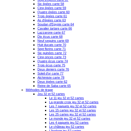
Six épées carte 58
Cinq épées carte 59
Quatre épées carte 60
Trois épées carte 61
As d'épées carte 63
Soudan d'Egypte carte 64
Cavalier tartare carte 66
Lazzarone carte 67
Dix écus carte 68
Neuf sequins carte 69
Huit ducats carte 70
Sept florins carte 71
Six guinées carte 72
Cinq onces carte 73
Quatre écus carte 74
Trois écus carte 75
Deux deniers carte 76
Soleil d'or carte 77
Alchimiste carte 78
Deux épées carte 62
Reine de Saba carte 65
Méthodes de tirage
Jeu 32 et 52 cartes
Le 11 jeu 32 et 52 cartes
La grande croix jeu 32 et 52 cartes
Les 7 paquets jeu 32 et 52 cartes
Les 15 cartes jeu 32 et 52 cartes
Les 25 cartes jeu 32 et 52 cartes
Le monde jeu 32 et 52 cartes
Les 4 paquets jeu 52 cartes
Le château jeu 52 cartes
L'horloge jeu 52 cartes