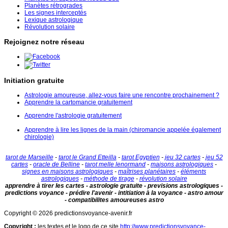
Planètes rétrogrades
Les signes interceptés
Lexique astrologique
Révolution solaire
Rejoignez notre réseau
Initiation gratuite
Astrologie amoureuse, allez-vous faire une rencontre prochainement ?
Apprendre la cartomancie gratuitement
Apprendre l'astrologie gratuitement
Apprendre à lire les lignes de la main (chiromancie appelée également
chirologie)
tarot de Marseille
-
tarot le Grand Etteilla
-
tarot Egyptien
-
jeu 32 cartes
-
jeu 52
cartes
-
oracle de Belline
-
tarot melle lenormand
-
maisons astrologiques
-
signes en maisons astrologiques
-
maîtrises planétaires
-
éléments
astrologiques
-
méthode de tirage
-
révolution solaire
apprendre à tirer les cartes - astrologie gratuite - previsions astrologiques -
predictions voyance - prédire l'avenir - intitiation à la voyance - astro amour
- compatibilites amoureuses astro
Copyright © 2026 predictionsvoyance-avenir.fr
Copyright
:
les textes et le logo de ce site
http://www.predictionsvoyance-