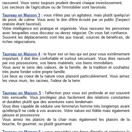
rassurent. Vous serez toujours prudent devant chaque investissement.
Les secteurs de l'agriculture ou de l'immobilier sont favorisés.
Taureau
en Maison 3
:
vous n'êtes pas un agitateur, mais plutôt quelqu'un
de posé, de calme. Vous avez le don d'être écouté par un public (l'aspect
oratoire étant favorisé).
Votre intelligence est pratique et organisée. Vous rassurez les personnes
avec lesquelles vous discutez ou devez négocier. On vous fait confiance.
Souvent les déplacements sont liés aux travail, sources de bénéfices, de
riches négociations.
Taureau
en Maison 4
:
le foyer est un lieu qui est pour vous extrêmement
important, il doit être confortable et surtout sécurisant. Vous êtes rassuré
par vos possessions, vos biens matériels, vos biens immobiliers.
Vous avez le sens des valeurs, de la famille, de la tradition et souhaitez
très jeune fonder votre propre famille.
Les lieux au coeur de la nature vous plaisent particulièrement. Vous aimez
les vieux murs, les racines, l'odeur de la terre.
Taureau
en Maison 5
:
l'affection pour vous est profonde et est souvent
très sensuelle. Vous privilégiez plus facilement des relations constantes
et durables plutôt que des aventures sans lendemain.
Vous êtes capable de séduire une femme/un homme très longtemps avant
qu'elle/qu'il ne cède à vos avances. Votre nature est fidèle mais également
jalouse et possessive.
Vous aimez les plaisirs de la chair mais également les plaisirs de la
bouche, fin gourmet, ou plutôt gourmand.
Taureau
en Maison 6
:
vous possédez une force d'inertie et appréciez le