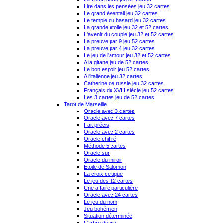
Lire dans les pensées jeu 32 cartes
Le grand éventail jeu 32 cartes
Le temple du hasard jeu 32 cartes
La grande étoile jeu 32 et 52 cartes
L'avenir du couple jeu 32 et 52 cartes
La preuve par 9 jeu 52 cartes
La preuve par 4 jeu 32 cartes
Le jeu de l'amour jeu 32 et 52 cartes
A la gitane jeu de 52 cartes
Le bon espoir jeu 52 cartes
A l'italienne jeu 32 cartes
Catherine de russie jeu 32 cartes
Français du XVIII siècle jeu 52 cartes
Les 3 cartes jeu de 52 cartes
Tarot de Marseille
Oracle avec 3 cartes
Oracle avec 7 cartes
Fait précis
Oracle avec 2 cartes
Oracle chiffré
Méthode 5 cartes
Oracle sur
Oracle du miroir
Étoile de Salomon
La croix celtique
Le jeu des 12 cartes
Une affaire particulière
Oracle avec 24 cartes
Le jeu du nom
Jeu bohémien
Situation déterminée
L'arbre de vie