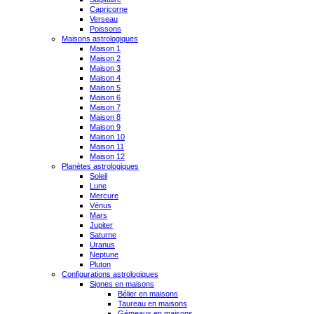
Capricorne
Verseau
Poissons
Maisons astrologiques
Maison 1
Maison 2
Maison 3
Maison 4
Maison 5
Maison 6
Maison 7
Maison 8
Maison 9
Maison 10
Maison 11
Maison 12
Planètes astrologiques
Soleil
Lune
Mercure
Vénus
Mars
Jupiter
Saturne
Uranus
Neptune
Pluton
Configurations astrologiques
Signes en maisons
Bélier en maisons
Taureau en maisons
Gémeaux en maisons