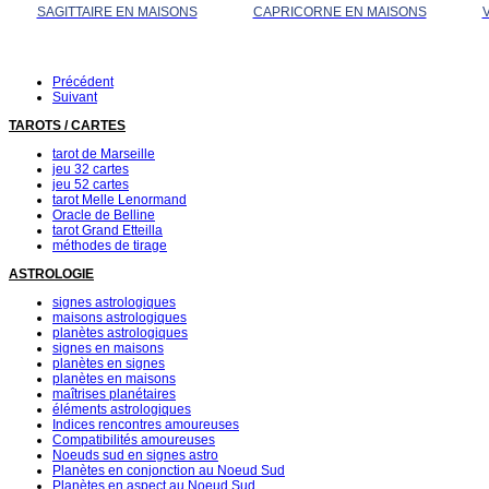
SAGITTAIRE EN MAISONS
CAPRICORNE EN MAISONS
Précédent
Suivant
TAROTS / CARTES
tarot de Marseille
jeu 32 cartes
jeu 52 cartes
tarot Melle Lenormand
Oracle de Belline
tarot Grand Etteilla
méthodes de tirage
ASTROLOGIE
signes astrologiques
maisons astrologiques
planètes astrologiques
signes en maisons
planètes en signes
planètes en maisons
maîtrises planétaires
éléments astrologiques
Indices rencontres amoureuses
Compatibilités amoureuses
Noeuds sud en signes astro
Planètes en conjonction au Noeud Sud
Planètes en aspect au Noeud Sud