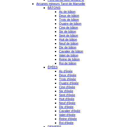
Arcanes mineurs Tarot de Marseille
BÂTONS
As de bâton
Deux de bâton
Trois de bâton
Quatre de bâton
Cinq de bâton
Six de bâton
Sept de bâton
Huit de bâton
Neuf de bâton
Dix de bâton
Cavalier de bâton
Valet de bâton
Reine de bâton
Roi de bâton
ÉPÉES
As d'épée
Deux d'épée
Trois d'épée
Quatre d'épée
Cinq d'épée
Six d'épée
Sept d'épée
Huit d'épée
Neuf d'épée
Dix d'épée
Cavalier d'épée
Valet d'épée
Reine d'épée
Roi d'épée
DENIERS