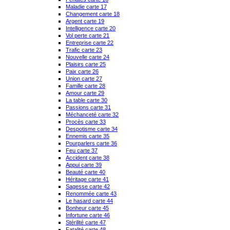
Maladie carte 17
Changement carte 18
Argent carte 19
Intelligence carte 20
Vol perte carte 21
Entreprise carte 22
Trafic carte 23
Nouvelle carte 24
Plaisirs carte 25
Paix carte 26
Union carte 27
Famille carte 28
Amour carte 29
La table carte 30
Passions carte 31
Méchanceté carte 32
Procès carte 33
Despotisme carte 34
Ennemis carte 35
Pourparlers carte 36
Feu carte 37
Accident carte 38
Appui carte 39
Beauté carte 40
Héritage carte 41
Sagesse carte 42
Renommée carte 43
Le hasard carte 44
Bonheur carte 45
Infortune carte 46
Stérilité carte 47
Fatalité carte 48