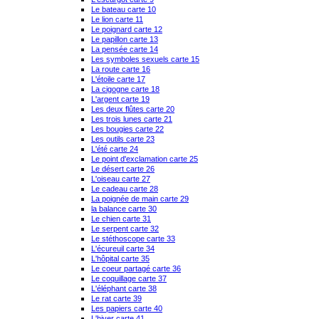
Le bateau carte 10
Le lion carte 11
Le poignard carte 12
Le papillon carte 13
La pensée carte 14
Les symboles sexuels carte 15
La route carte 16
L'étoile carte 17
La cigogne carte 18
L'argent carte 19
Les deux flûtes carte 20
Les trois lunes carte 21
Les bougies carte 22
Les outils carte 23
L'été carte 24
Le point d'exclamation carte 25
Le désert carte 26
L'oiseau carte 27
Le cadeau carte 28
La poignée de main carte 29
la balance carte 30
Le chien carte 31
Le serpent carte 32
Le stéthoscope carte 33
L'écureuil carte 34
L'hôpital carte 35
Le coeur partagé carte 36
Le coquillage carte 37
L'éléphant carte 38
Le rat carte 39
Les papiers carte 40
L'hiver carte 41