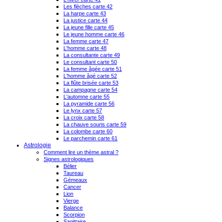
Les flèches carte 42
La harpe carte 43
La justice carte 44
La jeune fille carte 45
Le jeune homme carte 46
La femme carte 47
L'homme carte 48
La consultante carte 49
Le consultant carte 50
La femme âgée carte 51
L'homme âgé carte 52
La flûte brisée carte 53
La campagne carte 54
L'automne carte 55
La pyramide carte 56
Le lynx carte 57
La croix carte 58
La chauve souris carte 59
La colombe carte 60
Le parchemin carte 61
Astrologie
Comment lire un thème astral ?
Signes astrologiques
Bélier
Taureau
Gémeaux
Cancer
Lion
Vierge
Balance
Scorpion
Sagittaire