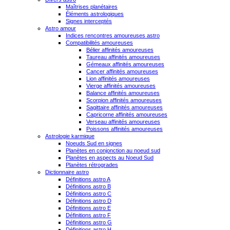
Maîtrises planétaires
Éléments astrologiques
Signes interceptés
Astro amour
Indices rencontres amoureuses astro
Compatibilités amoureuses
Bélier affinités amoureuses
Taureau affinités amoureuses
Gémeaux affinités amoureuses
Cancer affinités amoureuses
Lion affinités amoureuses
Vierge affinités amoureuses
Balance affinités amoureuses
Scorpion affinités amoureuses
Sagittaire affinités amoureuses
Capricorne affinités amoureuses
Verseau affinités amoureuses
Poissons affinités amoureuses
Astrologie karmique
Noeuds Sud en signes
Planètes en conjonction au noeud sud
Planètes en aspects au Noeud Sud
Planètes rétrogrades
Dictionnaire astro
Définitions astro A
Définitions astro B
Définitions astro C
Définitions astro D
Définitions astro E
Définitions astro F
Définitions astro G
Définitions astro H