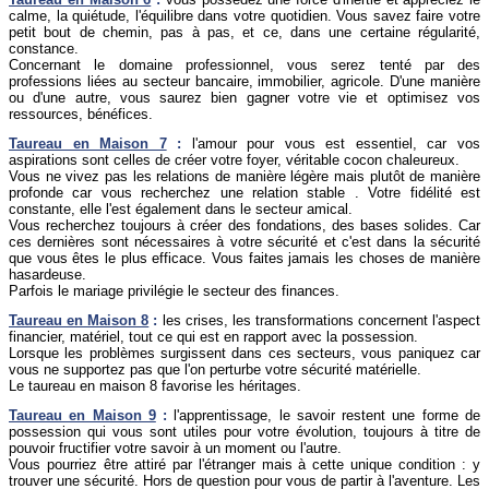
calme, la quiétude, l'équilibre dans votre quotidien. Vous savez faire votre
petit bout de chemin, pas à pas, et ce, dans une certaine régularité,
constance.
Concernant le domaine professionnel, vous serez tenté par des
professions liées au secteur bancaire, immobilier, agricole. D'une manière
ou d'une autre, vous saurez bien gagner votre vie et optimisez vos
ressources, bénéfices.
Taureau
en Maison 7
:
l'amour pour vous est essentiel, car vos
aspirations sont celles de créer votre foyer, véritable cocon chaleureux.
Vous ne vivez pas les relations de manière légère mais plutôt de manière
profonde car vous recherchez une relation stable . Votre fidélité est
constante, elle l'est également dans le secteur amical.
Vous recherchez toujours à créer des fondations, des bases solides. Car
ces dernières sont nécessaires à votre sécurité et c'est dans la sécurité
que vous êtes le plus efficace. Vous faites jamais les choses de manière
hasardeuse.
Parfois le mariage privilégie le secteur des finances.
Taureau
en Maison 8
:
les crises, les transformations concernent l'aspect
financier, matériel, tout ce qui est en rapport avec la possession.
Lorsque les problèmes surgissent dans ces secteurs, vous paniquez car
vous ne supportez pas que l'on perturbe votre sécurité matérielle.
Le taureau en maison 8 favorise les héritages.
Taureau
en Maison 9
:
l'apprentissage, le savoir restent une forme de
possession qui vous sont utiles pour votre évolution, toujours à titre de
pouvoir fructifier votre savoir à un moment ou l'autre.
Vous pourriez être attiré par l'étranger mais à cette unique condition : y
trouver une sécurité. Hors de question pour vous de partir à l'aventure. Les