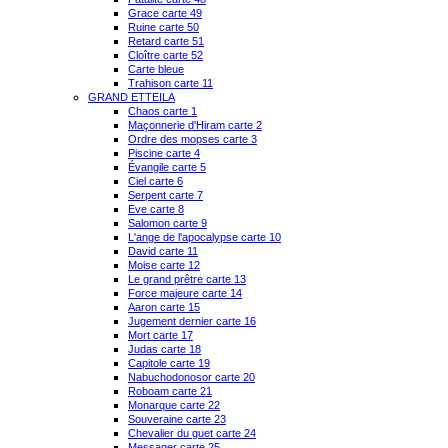
Grace carte 49
Ruine carte 50
Retard carte 51
Cloître carte 52
Carte bleue
Trahison carte 11
GRAND ETTEILA
Chaos carte 1
Maçonnerie d'Hiram carte 2
Ordre des mopses carte 3
Piscine carte 4
Évangile carte 5
Ciel carte 6
Serpent carte 7
Eve carte 8
Salomon carte 9
L'ange de l'apocalypse carte 10
David carte 11
Moise carte 12
Le grand prêtre carte 13
Force majeure carte 14
Aaron carte 15
Jugement dernier carte 16
Mort carte 17
Judas carte 18
Capitole carte 19
Nabuchodonosor carte 20
Roboam carte 21
Monarque carte 22
Souveraine carte 23
Chevalier du guet carte 24
Messager carte 25