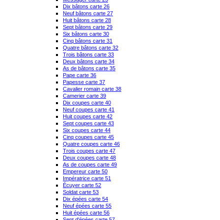
Dix bâtons carte 26
Neuf bâtons carte 27
Huit bâtons carte 28
Sept bâtons carte 29
Six bâtons carte 30
Cinq bâtons carte 31
Quatre bâtons carte 32
Trois bâtons carte 33
Deux bâtons carte 34
As de bâtons carte 35
Pape carte 36
Papesse carte 37
Cavalier romain carte 38
Camerier carte 39
Dix coupes carte 40
Neuf coupes carte 41
Huit coupes carte 42
Sept coupes carte 43
Six coupes carte 44
Cinq coupes carte 45
Quatre coupes carte 46
Trois coupes carte 47
Deux coupes carte 48
As de coupes carte 49
Empereur carte 50
Impératrice carte 51
Écuyer carte 52
Soldat carte 53
Dix épées carte 54
Neuf épées carte 55
Huit épées carte 56
Sept d'épées carte 57