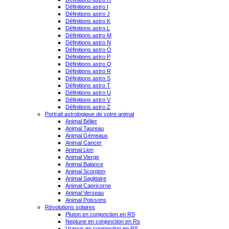
Définitions astro I
Définitions astro J
Définitions astro K
Définitions astro L
Définitions astro M
Définitions astro N
Définitions astro O
Définitions astro P
Définitions astro Q
Définitions astro R
Définitions astro S
Définitions astro T
Définitions astro U
Définitions astro V
Définitions astro Z
Portrait astrologique de votre animal
Animal Bélier
Animal Taureau
Animal Gémeaux
Animal Cancer
Animal Lion
Animal Vierge
Animal Balance
Animal Scorpion
Animal Sagittaire
Animal Capricorne
Animal Verseau
Animal Poissons
Révolutions solaires
Pluton en conjonction en RS
Neptune en conjonction en Rs
Uranus en conjonction en RS