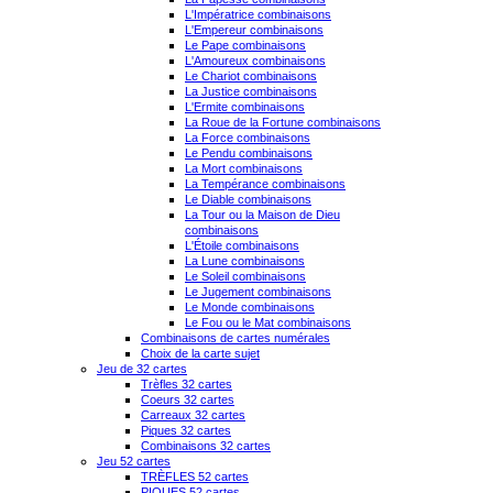
L'Impératrice combinaisons
L'Empereur combinaisons
Le Pape combinaisons
L'Amoureux combinaisons
Le Chariot combinaisons
La Justice combinaisons
L'Ermite combinaisons
La Roue de la Fortune combinaisons
La Force combinaisons
Le Pendu combinaisons
La Mort combinaisons
La Tempérance combinaisons
Le Diable combinaisons
La Tour ou la Maison de Dieu
combinaisons
L'Étoile combinaisons
La Lune combinaisons
Le Soleil combinaisons
Le Jugement combinaisons
Le Monde combinaisons
Le Fou ou le Mat combinaisons
Combinaisons de cartes numérales
Choix de la carte sujet
Jeu de 32 cartes
Trèfles 32 cartes
Coeurs 32 cartes
Carreaux 32 cartes
Piques 32 cartes
Combinaisons 32 cartes
Jeu 52 cartes
TRÈFLES 52 cartes
PIQUES 52 cartes