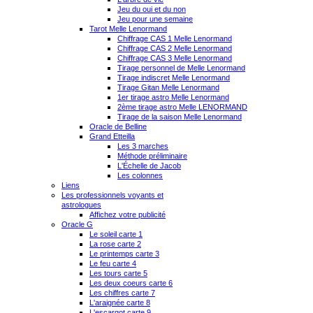
Jeu du oui et du non
Jeu pour une semaine
Tarot Melle Lenormand
Chiffrage CAS 1 Melle Lenormand
Chiffrage CAS 2 Melle Lenormand
Chiffrage CAS 3 Melle Lenormand
Tirage personnel de Melle Lenormand
Tirage indiscret Melle Lenormand
Tirage Gitan Melle Lenormand
1er tirage astro Melle Lenormand
2ème tirage astro Melle LENORMAND
Tirage de la saison Melle Lenormand
Oracle de Belline
Grand Etteilla
Les 3 marches
Méthode préliminaire
L'Échelle de Jacob
Les colonnes
Liens
Les professionnels voyants et
astrologues
Affichez votre publicité
Oracle G
Le soleil carte 1
La rose carte 2
Le printemps carte 3
Le feu carte 4
Les tours carte 5
Les deux coeurs carte 6
Les chiffres carte 7
L'araignée carte 8
L'escargot carte 9