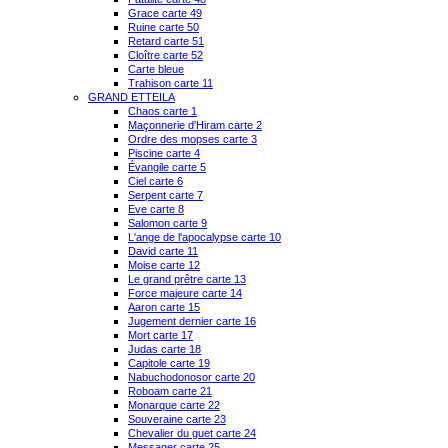
Grace carte 49
Ruine carte 50
Retard carte 51
Cloître carte 52
Carte bleue
Trahison carte 11
GRAND ETTEILA
Chaos carte 1
Maçonnerie d'Hiram carte 2
Ordre des mopses carte 3
Piscine carte 4
Évangile carte 5
Ciel carte 6
Serpent carte 7
Eve carte 8
Salomon carte 9
L'ange de l'apocalypse carte 10
David carte 11
Moise carte 12
Le grand prêtre carte 13
Force majeure carte 14
Aaron carte 15
Jugement dernier carte 16
Mort carte 17
Judas carte 18
Capitole carte 19
Nabuchodonosor carte 20
Roboam carte 21
Monarque carte 22
Souveraine carte 23
Chevalier du guet carte 24
Messager carte 25