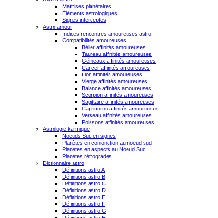
Maîtrises planétaires
Éléments astrologiques
Signes interceptés
Astro amour
Indices rencontres amoureuses astro
Compatibilités amoureuses
Bélier affinités amoureuses
Taureau affinités amoureuses
Gémeaux affinités amoureuses
Cancer affinités amoureuses
Lion affinités amoureuses
Vierge affinités amoureuses
Balance affinités amoureuses
Scorpion affinités amoureuses
Sagittaire affinités amoureuses
Capricorne affinités amoureuses
Verseau affinités amoureuses
Poissons affinités amoureuses
Astrologie karmique
Noeuds Sud en signes
Planètes en conjonction au noeud sud
Planètes en aspects au Noeud Sud
Planètes rétrogrades
Dictionnaire astro
Définitions astro A
Définitions astro B
Définitions astro C
Définitions astro D
Définitions astro E
Définitions astro F
Définitions astro G
Définitions astro H