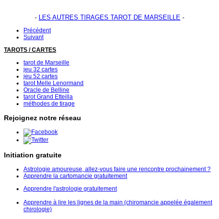
-
LES AUTRES TIRAGES TAROT DE MARSEILLE
-
Précédent
Suivant
TAROTS / CARTES
tarot de Marseille
jeu 32 cartes
jeu 52 cartes
tarot Melle Lenormand
Oracle de Belline
tarot Grand Etteilla
méthodes de tirage
Rejoignez notre réseau
Initiation gratuite
Astrologie amoureuse, allez-vous faire une rencontre prochainement ?
Apprendre la cartomancie gratuitement
Apprendre l'astrologie gratuitement
Apprendre à lire les lignes de la main (chiromancie appelée également
chirologie)