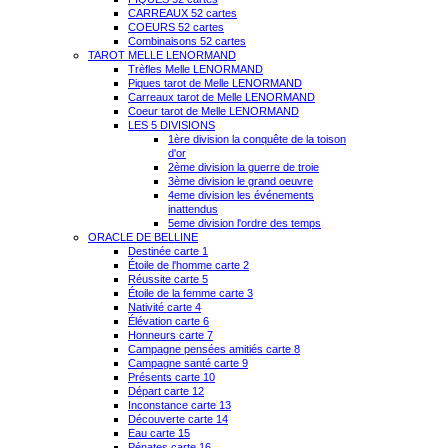
CARREAUX 52 cartes
COEURS 52 cartes
Combinaisons 52 cartes
TAROT MELLE LENORMAND
Trèfles Melle LENORMAND
Piques tarot de Melle LENORMAND
Carreaux tarot de Melle LENORMAND
Coeur tarot de Melle LENORMAND
LES 5 DIVISIONS
1ère division la conquête de la toison
d'or
2ème division la guerre de troie
3ème division le grand oeuvre
4eme division les événements
inattendus
5eme division l'ordre des temps
ORACLE DE BELLINE
Destinée carte 1
Étoile de l'homme carte 2
Réussite carte 5
Étoile de la femme carte 3
Nativité carte 4
Élévation carte 6
Honneurs carte 7
Campagne pensées amitiés carte 8
Campagne santé carte 9
Présents carte 10
Départ carte 12
Inconstance carte 13
Découverte carte 14
Eau carte 15
Pénates carte 16