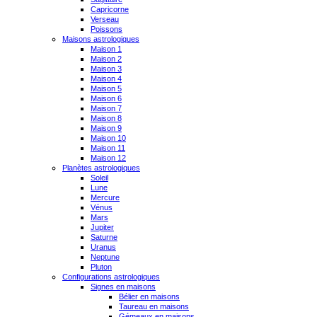
Capricorne
Verseau
Poissons
Maisons astrologiques
Maison 1
Maison 2
Maison 3
Maison 4
Maison 5
Maison 6
Maison 7
Maison 8
Maison 9
Maison 10
Maison 11
Maison 12
Planètes astrologiques
Soleil
Lune
Mercure
Vénus
Mars
Jupiter
Saturne
Uranus
Neptune
Pluton
Configurations astrologiques
Signes en maisons
Bélier en maisons
Taureau en maisons
Gémeaux en maisons