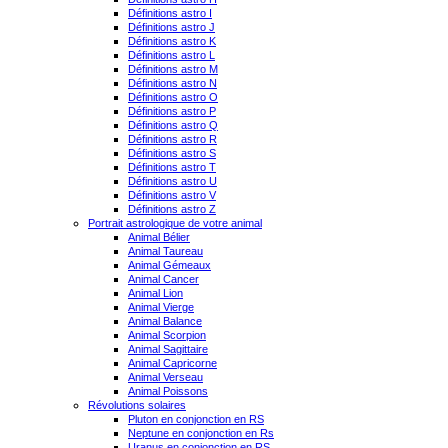
Définitions astro I
Définitions astro J
Définitions astro K
Définitions astro L
Définitions astro M
Définitions astro N
Définitions astro O
Définitions astro P
Définitions astro Q
Définitions astro R
Définitions astro S
Définitions astro T
Définitions astro U
Définitions astro V
Définitions astro Z
Portrait astrologique de votre animal
Animal Bélier
Animal Taureau
Animal Gémeaux
Animal Cancer
Animal Lion
Animal Vierge
Animal Balance
Animal Scorpion
Animal Sagittaire
Animal Capricorne
Animal Verseau
Animal Poissons
Révolutions solaires
Pluton en conjonction en RS
Neptune en conjonction en Rs
Uranus en conjonction en RS