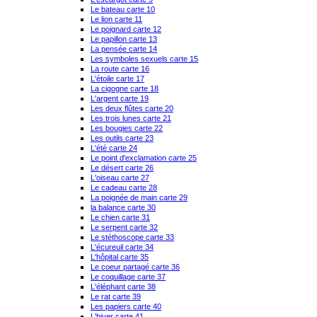
Le bateau carte 10
Le lion carte 11
Le poignard carte 12
Le papillon carte 13
La pensée carte 14
Les symboles sexuels carte 15
La route carte 16
L'étoile carte 17
La cigogne carte 18
L'argent carte 19
Les deux flûtes carte 20
Les trois lunes carte 21
Les bougies carte 22
Les outils carte 23
L'été carte 24
Le point d'exclamation carte 25
Le désert carte 26
L'oiseau carte 27
Le cadeau carte 28
La poignée de main carte 29
la balance carte 30
Le chien carte 31
Le serpent carte 32
Le stéthoscope carte 33
L'écureuil carte 34
L'hôpital carte 35
Le coeur partagé carte 36
Le coquillage carte 37
L'éléphant carte 38
Le rat carte 39
Les papiers carte 40
L'hiver carte 41