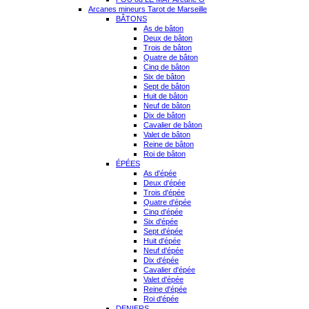
Arcanes mineurs Tarot de Marseille
BÂTONS
As de bâton
Deux de bâton
Trois de bâton
Quatre de bâton
Cinq de bâton
Six de bâton
Sept de bâton
Huit de bâton
Neuf de bâton
Dix de bâton
Cavalier de bâton
Valet de bâton
Reine de bâton
Roi de bâton
ÉPÉES
As d'épée
Deux d'épée
Trois d'épée
Quatre d'épée
Cinq d'épée
Six d'épée
Sept d'épée
Huit d'épée
Neuf d'épée
Dix d'épée
Cavalier d'épée
Valet d'épée
Reine d'épée
Roi d'épée
DENIERS