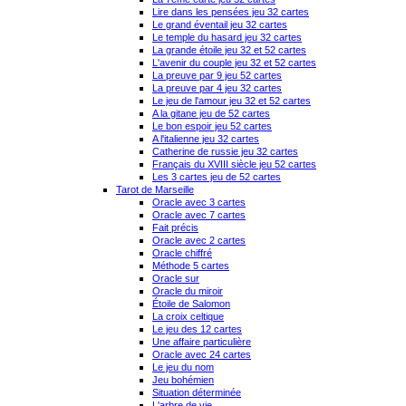
Lire dans les pensées jeu 32 cartes
Le grand éventail jeu 32 cartes
Le temple du hasard jeu 32 cartes
La grande étoile jeu 32 et 52 cartes
L'avenir du couple jeu 32 et 52 cartes
La preuve par 9 jeu 52 cartes
La preuve par 4 jeu 32 cartes
Le jeu de l'amour jeu 32 et 52 cartes
A la gitane jeu de 52 cartes
Le bon espoir jeu 52 cartes
A l'italienne jeu 32 cartes
Catherine de russie jeu 32 cartes
Français du XVIII siècle jeu 52 cartes
Les 3 cartes jeu de 52 cartes
Tarot de Marseille
Oracle avec 3 cartes
Oracle avec 7 cartes
Fait précis
Oracle avec 2 cartes
Oracle chiffré
Méthode 5 cartes
Oracle sur
Oracle du miroir
Étoile de Salomon
La croix celtique
Le jeu des 12 cartes
Une affaire particulière
Oracle avec 24 cartes
Le jeu du nom
Jeu bohémien
Situation déterminée
L'arbre de vie