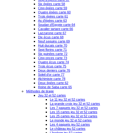
Six épées carte 58
Cinq épées carte 59
Quatre épées carte 60
Trois épées carte 61
As d'épées carte 63
Soudan d'Egypte carte 64
Cavalier tartare carte 66
Lazzarone carte 67
Dix écus carte 68
Neuf sequins carte 69
Huit ducats carte 70
Sept florins carte 71
Six guinées carte 72
Cinq onces carte 73
Quatre écus carte 74
Trois écus carte 75
Deux deniers carte 76
Soleil d'or carte 77
Alchimiste carte 78
Deux épées carte 62
Reine de Saba carte 65
Méthodes de tirage
Jeu 32 et 52 cartes
Le 11 jeu 32 et 52 cartes
La grande croix jeu 32 et 52 cartes
Les 7 paquets jeu 32 et 52 cartes
Les 15 cartes jeu 32 et 52 cartes
Les 25 cartes jeu 32 et 52 cartes
Le monde jeu 32 et 52 cartes
Les 4 paquets jeu 52 cartes
Le château jeu 52 cartes
L'horloge jeu 52 cartes