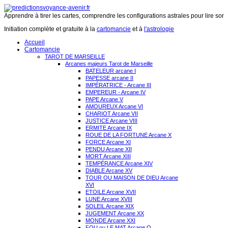
Apprendre à tirer les cartes, comprendre les configurations astrales pour lire son 
Initiation complète et gratuite à la
cartomancie
et à
l'astrologie
Accueil
Cartomancie
TAROT DE MARSEILLE
Arcanes majeurs Tarot de Marseille
BATELEUR arcane I
PAPESSE arcane II
IMPÉRATRICE - Arcane III
EMPEREUR - Arcane IV
PAPE Arcane V
AMOUREUX Arcane VI
CHARIOT Arcane VII
JUSTICE Arcane VIII
ERMITE Arcane IX
ROUE DE LA FORTUNE Arcane X
FORCE Arcane XI
PENDU Arcane XII
MORT Arcane XIII
TEMPÉRANCE Arcane XIV
DIABLE Arcane XV
TOUR OU MAISON DE DIEU Arcane
XVI
ETOILE Arcane XVII
LUNE Arcane XVIII
SOLEIL Arcane XIX
JUGEMENT Arcane XX
MONDE Arcane XXI
FOU ou LE MAT Arcane O