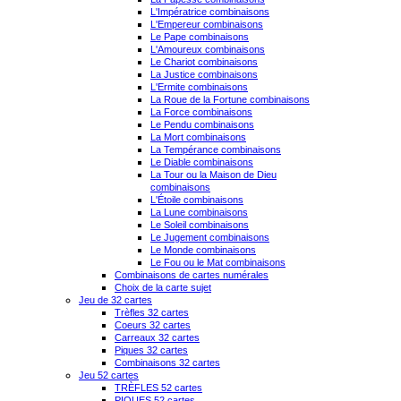
L'Impératrice combinaisons
L'Empereur combinaisons
Le Pape combinaisons
L'Amoureux combinaisons
Le Chariot combinaisons
La Justice combinaisons
L'Ermite combinaisons
La Roue de la Fortune combinaisons
La Force combinaisons
Le Pendu combinaisons
La Mort combinaisons
La Tempérance combinaisons
Le Diable combinaisons
La Tour ou la Maison de Dieu
combinaisons
L'Étoile combinaisons
La Lune combinaisons
Le Soleil combinaisons
Le Jugement combinaisons
Le Monde combinaisons
Le Fou ou le Mat combinaisons
Combinaisons de cartes numérales
Choix de la carte sujet
Jeu de 32 cartes
Trèfles 32 cartes
Coeurs 32 cartes
Carreaux 32 cartes
Piques 32 cartes
Combinaisons 32 cartes
Jeu 52 cartes
TRÈFLES 52 cartes
PIQUES 52 cartes