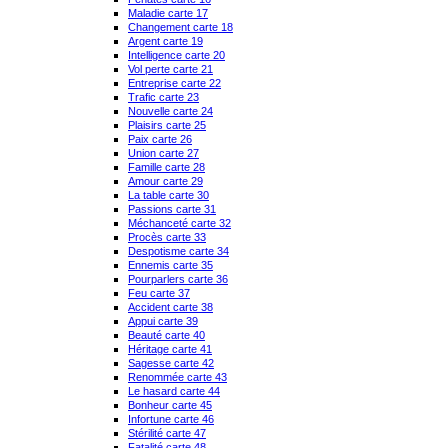
Maladie carte 17
Changement carte 18
Argent carte 19
Intelligence carte 20
Vol perte carte 21
Entreprise carte 22
Trafic carte 23
Nouvelle carte 24
Plaisirs carte 25
Paix carte 26
Union carte 27
Famille carte 28
Amour carte 29
La table carte 30
Passions carte 31
Méchanceté carte 32
Procès carte 33
Despotisme carte 34
Ennemis carte 35
Pourparlers carte 36
Feu carte 37
Accident carte 38
Appui carte 39
Beauté carte 40
Héritage carte 41
Sagesse carte 42
Renommée carte 43
Le hasard carte 44
Bonheur carte 45
Infortune carte 46
Stérilité carte 47
Fatalité carte 48