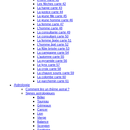
Les flèches carte 42
La harpe carte 43
La justice carte 44
La jeune fille carte 45
Le jeune homme carte 46
La femme carte 47
L'homme carte 48
La consultante carte 49
Le consultant carte 50
La femme âgée carte 51
L'homme âgé carte 52
La flûte brisée carte 53
La campagne carte 54
L'automne carte 55
La pyramide carte 56
Le lynx carte 57
La croix carte 58
La chauve souris carte 59
La colombe carte 60
Le parchemin carte 61
Astrologie
Comment lire un thème astral ?
Signes astrologiques
Bélier
Taureau
Gémeaux
Cancer
Lion
Vierge
Balance
Scorpion
Sagittaire