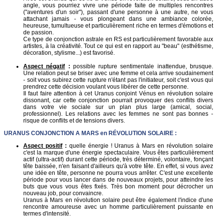
angle, vous pourriez vivre une période faite de multiples rencontres
("aventures d'un soir"), passant d'une personne à une autre, ne vous
attachant jamais - vous plongeant dans une ambiance colorée,
heureuse, tumultueuse et particulièrement riche en termes d'émotions et
de passion.
Ce type de conjonction astrale en RS est particulièrement favorable aux
artistes, à la créativité. Tout ce qui est en rapport au "beau" (esthétisme,
décoration, stylisme...) est favorisé.
Aspect négatif
:
possible rupture sentimentale inattendue, brusque.
Une relation peut se briser avec une femme et cela arrive soudainement
- soit vous subirez cette rupture n'étant pas l'initiateur, soit c'est vous qui
prendrez cette décision voulant vous libérer de cette personne.
Il faut faire attention à cet Uranus conjoint Vénus en révolution solaire
dissonant, car cette conjonction pourrait provoquer des conflits divers
dans votre vie sociale sur un plan plus large (amical, social,
professionnel). Les relations avec les femmes ne sont pas bonnes -
risque de conflits et de tensions divers.
URANUS
CONJONCTION A MARS en
RÉVOLUTION SOLAIRE
:
Aspect positif
:
quelle énergie ! Uranus à Mars en révolution solaire
c'est la marque d'une énergie spectaculaire. Vous êtes particulièrement
actif (ultra-actif) durant cette période, très déterminé, volontaire, fonçant
tête baissée, n'en faisant d'ailleurs qu'à votre tête. En effet, si vous avez
une idée en tête, personne ne pourra vous arrêter. C'est une excellente
période pour vous lancer dans de nouveaux projets, pour atteindre les
buts que vous vous êtes fixés. Très bon moment pour décrocher un
nouveau job, pour convaincre.
Uranus à Mars en révolution solaire peut être également l'indice d'une
rencontre amoureuse avec un homme particulièrement puissante en
termes d'intensité.