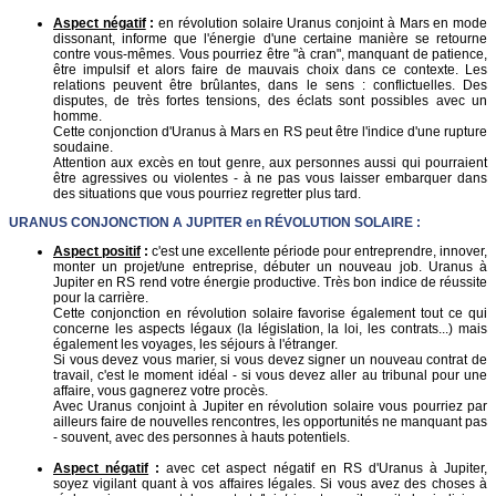
Aspect négatif
:
en révolution solaire Uranus conjoint à Mars en mode
dissonant, informe que l'énergie d'une certaine manière se retourne
contre vous-mêmes. Vous pourriez être "à cran", manquant de patience,
être impulsif et alors faire de mauvais choix dans ce contexte. Les
relations peuvent être brûlantes, dans le sens : conflictuelles. Des
disputes, de très fortes tensions, des éclats sont possibles avec un
homme.
Cette conjonction d'Uranus à Mars en RS peut être l'indice d'une rupture
soudaine.
Attention aux excès en tout genre, aux personnes aussi qui pourraient
être agressives ou violentes - à ne pas vous laisser embarquer dans
des situations que vous pourriez regretter plus tard.
URANUS
CONJONCTION A JUPITER en
RÉVOLUTION SOLAIRE
:
Aspect positif
:
c'est une excellente période pour entreprendre, innover,
monter un projet/une entreprise, débuter un nouveau job. Uranus à
Jupiter en RS rend votre énergie productive. Très bon indice de réussite
pour la carrière.
Cette conjonction en révolution solaire favorise également tout ce qui
concerne les aspects légaux (la législation, la loi, les contrats...) mais
également les voyages, les séjours à l'étranger.
Si vous devez vous marier, si vous devez signer un nouveau contrat de
travail, c'est le moment idéal - si vous devez aller au tribunal pour une
affaire, vous gagnerez votre procès.
Avec Uranus conjoint à Jupiter en révolution solaire vous pourriez par
ailleurs faire de nouvelles rencontres, les opportunités ne manquant pas
- souvent, avec des personnes à hauts potentiels.
Aspect négatif
:
avec cet aspect négatif en RS d'Uranus à Jupiter,
soyez vigilant quant à vos affaires légales. Si vous avez des choses à