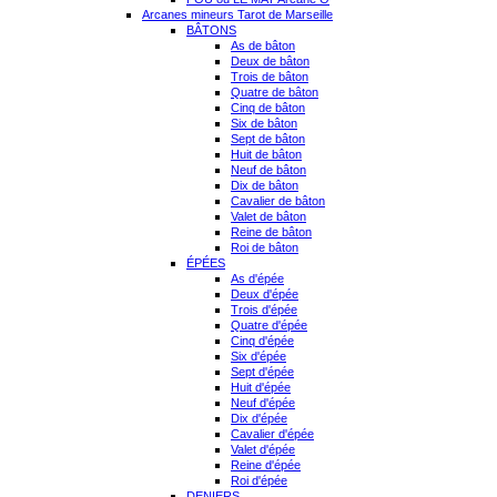
Arcanes mineurs Tarot de Marseille
BÂTONS
As de bâton
Deux de bâton
Trois de bâton
Quatre de bâton
Cinq de bâton
Six de bâton
Sept de bâton
Huit de bâton
Neuf de bâton
Dix de bâton
Cavalier de bâton
Valet de bâton
Reine de bâton
Roi de bâton
ÉPÉES
As d'épée
Deux d'épée
Trois d'épée
Quatre d'épée
Cinq d'épée
Six d'épée
Sept d'épée
Huit d'épée
Neuf d'épée
Dix d'épée
Cavalier d'épée
Valet d'épée
Reine d'épée
Roi d'épée
DENIERS