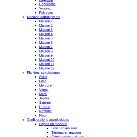
Capricorne
Verseau
Poissons
Maisons astrologiques
Maison 1
Maison 2
Maison 3
Maison 4
Maison 5
Maison 6
Maison 7
Maison 8
Maison 9
Maison 10
Maison 11
Maison 12
Planètes astrologiques
Soleil
Lune
Mercure
Vénus
Mars
Jupiter
Saturne
Uranus
Neptune
Pluton
Configurations astrologiques
Signes en maisons
Bélier en maisons
Taureau en maisons
Gémeaux en maisons