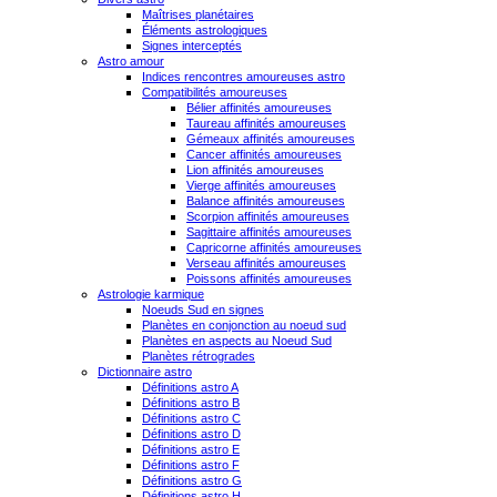
Maîtrises planétaires
Éléments astrologiques
Signes interceptés
Astro amour
Indices rencontres amoureuses astro
Compatibilités amoureuses
Bélier affinités amoureuses
Taureau affinités amoureuses
Gémeaux affinités amoureuses
Cancer affinités amoureuses
Lion affinités amoureuses
Vierge affinités amoureuses
Balance affinités amoureuses
Scorpion affinités amoureuses
Sagittaire affinités amoureuses
Capricorne affinités amoureuses
Verseau affinités amoureuses
Poissons affinités amoureuses
Astrologie karmique
Noeuds Sud en signes
Planètes en conjonction au noeud sud
Planètes en aspects au Noeud Sud
Planètes rétrogrades
Dictionnaire astro
Définitions astro A
Définitions astro B
Définitions astro C
Définitions astro D
Définitions astro E
Définitions astro F
Définitions astro G
Définitions astro H