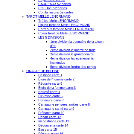
CARREAUX 52 cartes
COEURS 52 cartes
Combinaisons 52 cartes
TAROT MELLE LENORMAND
Trèfles Melle LENORMAND
Piques tarot de Melle LENORMAND
Carreaux tarot de Melle LENORMAND
Coeur tarot de Melle LENORMAND
LES 5 DIVISIONS
1ère division la conquête de la toison
d'or
2ème division la guerre de troie
3ème division le grand oeuvre
4eme division les événements
inattendus
5eme division l'ordre des temps
ORACLE DE BELLINE
Destinée carte 1
Étoile de l'homme carte 2
Réussite carte 5
Étoile de la femme carte 3
Nativité carte 4
Élévation carte 6
Honneurs carte 7
Campagne pensées amitiés carte 8
Campagne santé carte 9
Présents carte 10
Départ carte 12
Inconstance carte 13
Découverte carte 14
Eau carte 15
Pénates carte 16