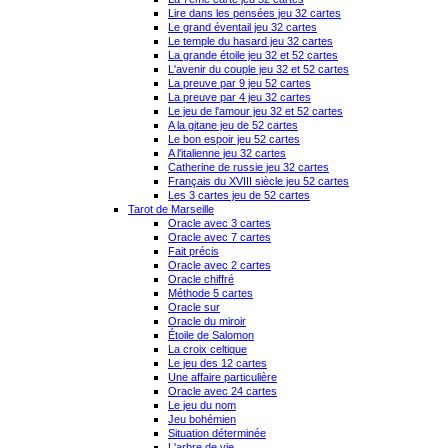
Lire dans les pensées jeu 32 cartes
Le grand éventail jeu 32 cartes
Le temple du hasard jeu 32 cartes
La grande étoile jeu 32 et 52 cartes
L'avenir du couple jeu 32 et 52 cartes
La preuve par 9 jeu 52 cartes
La preuve par 4 jeu 32 cartes
Le jeu de l'amour jeu 32 et 52 cartes
A la gitane jeu de 52 cartes
Le bon espoir jeu 52 cartes
A l'italienne jeu 32 cartes
Catherine de russie jeu 32 cartes
Français du XVIII siècle jeu 52 cartes
Les 3 cartes jeu de 52 cartes
Tarot de Marseille
Oracle avec 3 cartes
Oracle avec 7 cartes
Fait précis
Oracle avec 2 cartes
Oracle chiffré
Méthode 5 cartes
Oracle sur
Oracle du miroir
Étoile de Salomon
La croix celtique
Le jeu des 12 cartes
Une affaire particulière
Oracle avec 24 cartes
Le jeu du nom
Jeu bohémien
Situation déterminée
L'arbre de vie