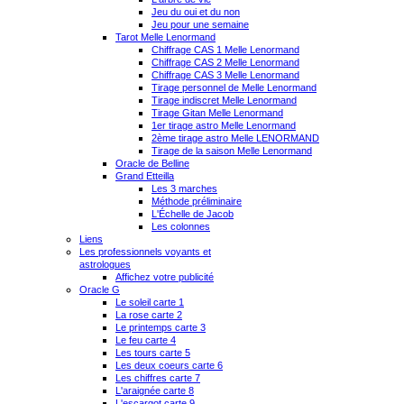
Jeu du oui et du non
Jeu pour une semaine
Tarot Melle Lenormand
Chiffrage CAS 1 Melle Lenormand
Chiffrage CAS 2 Melle Lenormand
Chiffrage CAS 3 Melle Lenormand
Tirage personnel de Melle Lenormand
Tirage indiscret Melle Lenormand
Tirage Gitan Melle Lenormand
1er tirage astro Melle Lenormand
2ème tirage astro Melle LENORMAND
Tirage de la saison Melle Lenormand
Oracle de Belline
Grand Etteilla
Les 3 marches
Méthode préliminaire
L'Échelle de Jacob
Les colonnes
Liens
Les professionnels voyants et
astrologues
Affichez votre publicité
Oracle G
Le soleil carte 1
La rose carte 2
Le printemps carte 3
Le feu carte 4
Les tours carte 5
Les deux coeurs carte 6
Les chiffres carte 7
L'araignée carte 8
L'escargot carte 9