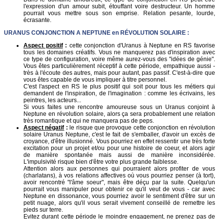
l'expression d'un amour subit, étouffant voire destructeur. Un homme
pourrait vous mettre sous son emprise. Relation pesante, lourde,
écrasante.
URANUS
CONJONCTION A NEPTUNE en
RÉVOLUTION SOLAIRE
:
Aspect positif
:
cette conjonction d'Uranus à Neptune en RS favorise
tous les domaines créatifs. Vous ne manquerez pas d'inspiration avec
ce type de configuration, voire même aurez-vous des "idées de génie".
Vous êtes particulièrement réceptif à cette période, empathique aussi -
très à l'écoute des autres, mais pour autant, pas passif. C'est-à-dire que
vous êtes capable de vous impliquer à titre personnel.
C'est l'aspect en RS le plus positif qui soit pour tous les métiers qui
demandent de l'inspiration, de l'imagination : comme les écrivains, les
peintres, les acteurs...
Si vous faites une rencontre amoureuse sous un Uranus conjoint à
Neptune en révolution solaire, alors ça sera probablement une relation
très romantique et qui ne manquera pas de peps.
Aspect négatif
:
le risque que provoque cette conjonction en révolution
solaire Uranus Neptune, c'est le fait de s'emballer, d'avoir un excès de
croyance, d'être illusionné. Vous pourriez en effet ressentir une très forte
excitation pour un projet et/ou pour une histoire de coeur, et alors agir
de manière spontanée mais aussi de manière inconsidérée.
L'impulsivité risque bien d'être votre plus grande faiblesse.
Attention alors aux personnes qui pourraient alors profiter de vous
(charlatans), à vos relations affectives où vous pourriez penser (à tort),
avoir rencontré "l'âme soeur", mais être déçu par la suite. Quelqu'un
pourrait vous manipuler pour obtenir ce qu'il veut de vous - car avec
Neptune en dissonance, vous pourriez avoir le sentiment d'être sur un
petit nuage, alors qu'il vous serait vivement conseillé de remettre les
pieds sur terre.
Evitez durant cette période le moindre engagement, ne prenez pas de