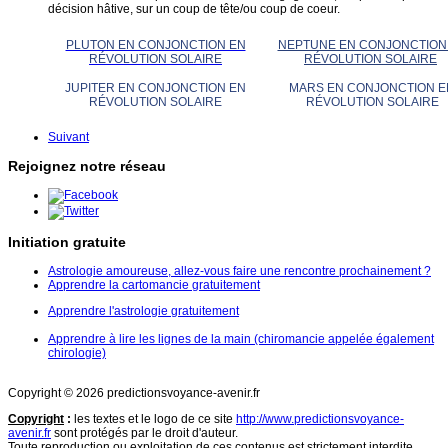
décision hâtive, sur un coup de tête/ou coup de coeur.
PLUTON EN CONJONCTION EN
NEPTUNE EN CONJONCTION
RÉVOLUTION SOLAIRE
RÉVOLUTION SOLAIRE
JUPITER EN CONJONCTION EN
MARS EN CONJONCTION E
RÉVOLUTION SOLAIRE
RÉVOLUTION SOLAIRE
Suivant
Rejoignez notre réseau
Initiation gratuite
Astrologie amoureuse, allez-vous faire une rencontre prochainement ?
Apprendre la cartomancie gratuitement
Apprendre l'astrologie gratuitement
Apprendre à lire les lignes de la main (chiromancie appelée également
chirologie)
Copyright © 2026 predictionsvoyance-avenir.fr
Copyright
:
les textes et le logo de ce site
http://www.predictionsvoyance-
avenir.fr
sont protégés par le droit d'auteur.
Toute reproduction ou exploitation de ces contenus est strictement interdite.