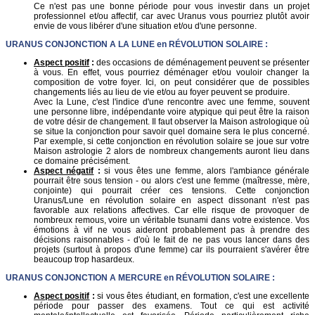
Ce n'est pas une bonne période pour vous investir dans un projet
professionnel et/ou affectif, car avec Uranus vous pourriez plutôt avoir
envie de vous libérer d'une situation et/ou d'une personne.
URANUS
CONJONCTION A LA LUNE en
RÉVOLUTION SOLAIRE
:
Aspect positif
:
des occasions de déménagement peuvent se présenter
à vous. En effet, vous pourriez déménager et/ou vouloir changer la
composition de votre foyer. Ici, on peut considérer que de possibles
changements liés au lieu de vie et/ou au foyer peuvent se produire.
Avec la Lune, c'est l'indice d'une rencontre avec une femme, souvent
une personne libre, indépendante voire atypique qui peut être la raison
de votre désir de changement. Il faut observer la Maison astrologique où
se situe la conjonction pour savoir quel domaine sera le plus concerné.
Par exemple, si cette conjonction en révolution solaire se joue sur votre
Maison astrologie 2 alors de nombreux changements auront lieu dans
ce domaine précisément.
Aspect négatif
:
si vous êtes une femme, alors l'ambiance générale
pourrait être sous tension - ou alors c'est une femme (maîtresse, mère,
conjointe) qui pourrait créer ces tensions. Cette conjonction
Uranus/Lune en révolution solaire en aspect dissonant n'est pas
favorable aux relations affectives. Car elle risque de provoquer de
nombreux remous, voire un véritable tsunami dans votre existence. Vos
émotions à vif ne vous aideront probablement pas à prendre des
décisions raisonnables - d'où le fait de ne pas vous lancer dans des
projets (surtout à propos d'une femme) car ils pourraient s'avérer être
beaucoup trop hasardeux.
URANUS
CONJONCTION A MERCURE en
RÉVOLUTION SOLAIRE
:
Aspect positif
:
si vous êtes étudiant, en formation, c'est une excellente
période pour passer des examens. Tout ce qui est activité