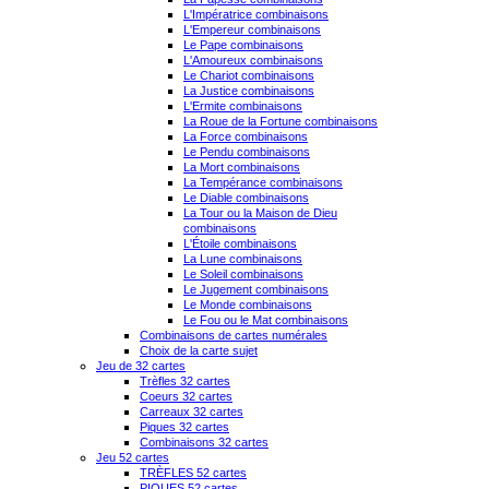
L'Impératrice combinaisons
L'Empereur combinaisons
Le Pape combinaisons
L'Amoureux combinaisons
Le Chariot combinaisons
La Justice combinaisons
L'Ermite combinaisons
La Roue de la Fortune combinaisons
La Force combinaisons
Le Pendu combinaisons
La Mort combinaisons
La Tempérance combinaisons
Le Diable combinaisons
La Tour ou la Maison de Dieu
combinaisons
L'Étoile combinaisons
La Lune combinaisons
Le Soleil combinaisons
Le Jugement combinaisons
Le Monde combinaisons
Le Fou ou le Mat combinaisons
Combinaisons de cartes numérales
Choix de la carte sujet
Jeu de 32 cartes
Trèfles 32 cartes
Coeurs 32 cartes
Carreaux 32 cartes
Piques 32 cartes
Combinaisons 32 cartes
Jeu 52 cartes
TRÈFLES 52 cartes
PIQUES 52 cartes