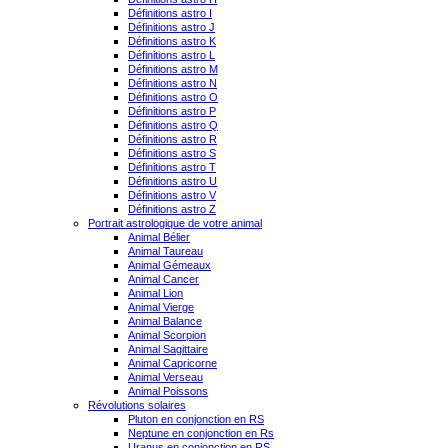
Définitions astro I
Définitions astro J
Définitions astro K
Définitions astro L
Définitions astro M
Définitions astro N
Définitions astro O
Définitions astro P
Définitions astro Q
Définitions astro R
Définitions astro S
Définitions astro T
Définitions astro U
Définitions astro V
Définitions astro Z
Portrait astrologique de votre animal
Animal Bélier
Animal Taureau
Animal Gémeaux
Animal Cancer
Animal Lion
Animal Vierge
Animal Balance
Animal Scorpion
Animal Sagittaire
Animal Capricorne
Animal Verseau
Animal Poissons
Révolutions solaires
Pluton en conjonction en RS
Neptune en conjonction en Rs
Uranus en conjonction en RS