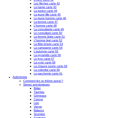
Les flèches carte 42
La harpe carte 43
La justice carte 44
La jeune fille carte 45
Le jeune homme carte 46
La femme carte 47
L'homme carte 48
La consultante carte 49
Le consultant carte 50
La femme âgée carte 51
L'homme âgé carte 52
La flûte brisée carte 53
La campagne carte 54
L'automne carte 55
La pyramide carte 56
Le lynx carte 57
La croix carte 58
La chauve souris carte 59
La colombe carte 60
Le parchemin carte 61
Astrologie
Comment lire un thème astral ?
Signes astrologiques
Bélier
Taureau
Gémeaux
Cancer
Lion
Vierge
Balance
Scorpion
Sagittaire