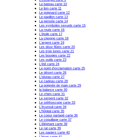
Le bateau carte 10
Le lion carte 11
Le poignard carte 12
Le papillon carte 13
La pensée carte 14
Les symboles sexuels carte 15
La route carte 16
L'étoile carte 17
La cigogne carte 18
L'argent carte 19
Les deux flûtes carte 20
Les trois lunes carte 21
Les bougies carte 22
Les outils carte 23
L'été carte 24
Le point d'exclamation carte 25
Le désert carte 26
L'oiseau carte 27
Le cadeau carte 28
La poignée de main carte 29
la balance carte 30
Le chien carte 31
Le serpent carte 32
Le stéthoscope carte 33
L'écureuil carte 34
L'hôpital carte 35
Le coeur partagé carte 36
Le coquillage carte 37
L'éléphant carte 38
Le rat carte 39
Les papiers carte 40
L'hiver carte 41