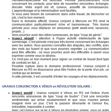
mentale/intellectuelle est favorisée. Période particulièrement riche
concernant les contacts, pour faire de nouvelles rencontres, échanger,
discuter. Votre esprit est vif, curieux, assoiffé de connaissances.
L'apprentissage et la mémorisation sont facilités.
Si vous avez besoin de convaincre dans votre travail, de décrocher un
job, c'est le bon moment.
Dans le domaine affectif, Uranus conjoint à Mercure en RS rend la
communication particulièrement riche et harmonieuse. Très bonne
période pour vous déplacer en amoureux (petit week-end, vacances,
projets...).
Vous pourriez avoir des idées lumineuses, de type "coup de génie".
Aspect négatif
:
attention à l'hyper activité intellectuelle de type
surmenage. C'est période n'est pas très bonne concernant les échanges
avec les autres. Vous pourriez connaître des disputes, des conflits, avec
des mots qui fusent et que vous pourriez regretter. La communication
peut être affectée - où vous pourriez avoir des difficultés à savoir vous
exprimer comme vous le désirez.
Ce n'est pas un bon moment pour signer un contrat de travail (tout type
de contrats en fait...).
Possible rupture dans le domaine professionnel. Uranus conjoint à
Mercure en RS en dissonance peut être l'indice de la perte d'un job, un
contrat qui se termine.
A cette période, il est conseillé d'éviter les voyages et les déplacements.
URANUS
CONJONCTION A VÉNUS en
RÉVOLUTION SOLAIRE
:
Aspect positif
:
Uranus conjoint à Vénus en RS est l'indice d'une
rencontre amoureuse de type "coup de foudre". C'est une rencontre
sentimentale qui arrive soudainement et que vous n'auriez jamais
imaginé vivre un jour. C'est la passion dévorante et l'amour fou,
irrésistible, impossible à contrer.
Avec cet Uranus qui se lie à Vénus en révolution solaire, sous un autre