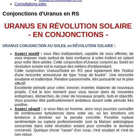
Consultations astro
Conjonctions d'Uranus en RS
URANUS EN RÉVOLUTION SOLAIRE
- EN CONJONCTIONS -
URANUS CONJONCTION AU SOLEIL en RÉVOLUTION SOLAIRE :
Aspect positif
:
vous êtes indépendant, capable de vous affirmer, de
vous imposer mais surtout de faire confiance à votre instinct en optant
pour votre libre-arbitre. Cette conjonction d'Uranus conjoint au Soleil en
révolution solaire est la marque des métiers d'indépendant.
Cette conjonction Uranus/Soleil en RS peut également être l'indice
d'une rencontre amoureuse de type "coup de foudre". Une rencontre
soudaine et inattendue. Relation passionnelle, très puissante sur le plan
affectif.
Excellente période pour créer, innover, inventer, élaborer de nouveaux
projets. C'est le bon moment pour vous lancer dans de nouvelles
entreprises, démarches, de créer de nouveaux projets, buts et objectifs.
Vous pourriez être particulièrement ambitieux durant cette période très
positive.
Aspect négatif
:
si vous êtes un homme, alors vous pourriez connaître
de nombreuses turbulences dans votre vie, où les émotions ont
tendance à dominer sur la pensée concrète. Possible rupture
sentimentale ou rupture professionnelle (voir la Maison astrologique
concernée dans votre révolution solaire pour connaître le domaine
concerné). Quelque chose "casse" d'un coup, c'est soudain et c'est du
non-retour.