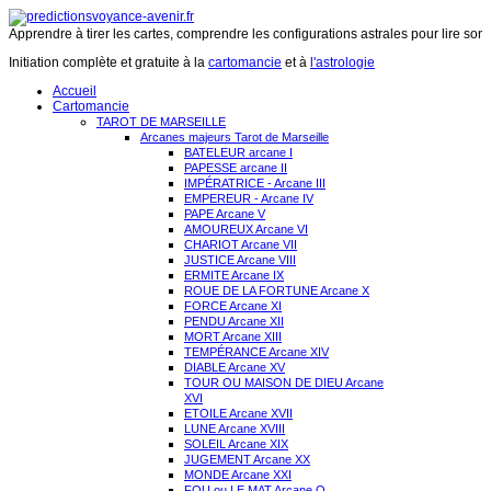
Apprendre à tirer les cartes, comprendre les configurations astrales pour lire son 
Initiation complète et gratuite à la
cartomancie
et à
l'astrologie
Accueil
Cartomancie
TAROT DE MARSEILLE
Arcanes majeurs Tarot de Marseille
BATELEUR arcane I
PAPESSE arcane II
IMPÉRATRICE - Arcane III
EMPEREUR - Arcane IV
PAPE Arcane V
AMOUREUX Arcane VI
CHARIOT Arcane VII
JUSTICE Arcane VIII
ERMITE Arcane IX
ROUE DE LA FORTUNE Arcane X
FORCE Arcane XI
PENDU Arcane XII
MORT Arcane XIII
TEMPÉRANCE Arcane XIV
DIABLE Arcane XV
TOUR OU MAISON DE DIEU Arcane
XVI
ETOILE Arcane XVII
LUNE Arcane XVIII
SOLEIL Arcane XIX
JUGEMENT Arcane XX
MONDE Arcane XXI
FOU ou LE MAT Arcane O