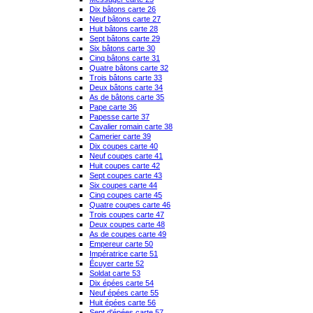
Dix bâtons carte 26
Neuf bâtons carte 27
Huit bâtons carte 28
Sept bâtons carte 29
Six bâtons carte 30
Cinq bâtons carte 31
Quatre bâtons carte 32
Trois bâtons carte 33
Deux bâtons carte 34
As de bâtons carte 35
Pape carte 36
Papesse carte 37
Cavalier romain carte 38
Camerier carte 39
Dix coupes carte 40
Neuf coupes carte 41
Huit coupes carte 42
Sept coupes carte 43
Six coupes carte 44
Cinq coupes carte 45
Quatre coupes carte 46
Trois coupes carte 47
Deux coupes carte 48
As de coupes carte 49
Empereur carte 50
Impératrice carte 51
Écuyer carte 52
Soldat carte 53
Dix épées carte 54
Neuf épées carte 55
Huit épées carte 56
Sept d'épées carte 57