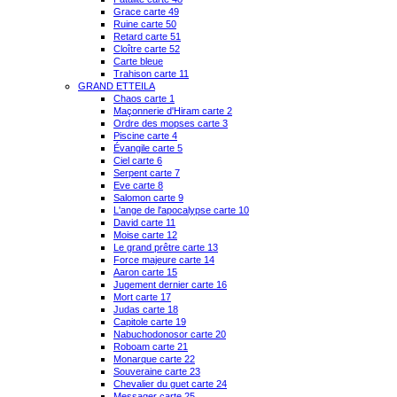
Grace carte 49
Ruine carte 50
Retard carte 51
Cloître carte 52
Carte bleue
Trahison carte 11
GRAND ETTEILA
Chaos carte 1
Maçonnerie d'Hiram carte 2
Ordre des mopses carte 3
Piscine carte 4
Évangile carte 5
Ciel carte 6
Serpent carte 7
Eve carte 8
Salomon carte 9
L'ange de l'apocalypse carte 10
David carte 11
Moise carte 12
Le grand prêtre carte 13
Force majeure carte 14
Aaron carte 15
Jugement dernier carte 16
Mort carte 17
Judas carte 18
Capitole carte 19
Nabuchodonosor carte 20
Roboam carte 21
Monarque carte 22
Souveraine carte 23
Chevalier du guet carte 24
Messager carte 25