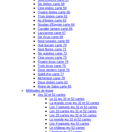
Six épées carte 58
Cinq épées carte 59
Quatre épées carte 60
Trois épées carte 61
As d'épées carte 63
Soudan d'Egypte carte 64
Cavalier tartare carte 66
Lazzarone carte 67
Dix écus carte 68
Neuf sequins carte 69
Huit ducats carte 70
Sept florins carte 71
Six guinées carte 72
Cinq onces carte 73
Quatre écus carte 74
Trois écus carte 75
Deux deniers carte 76
Soleil d'or carte 77
Alchimiste carte 78
Deux épées carte 62
Reine de Saba carte 65
Méthodes de tirage
Jeu 32 et 52 cartes
Le 11 jeu 32 et 52 cartes
La grande croix jeu 32 et 52 cartes
Les 7 paquets jeu 32 et 52 cartes
Les 15 cartes jeu 32 et 52 cartes
Les 25 cartes jeu 32 et 52 cartes
Le monde jeu 32 et 52 cartes
Les 4 paquets jeu 52 cartes
Le château jeu 52 cartes
L'horloge jeu 52 cartes