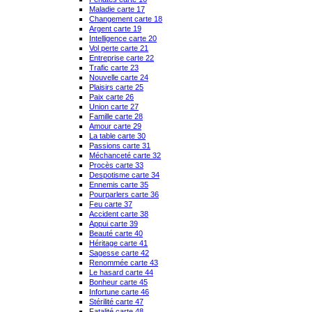
Maladie carte 17
Changement carte 18
Argent carte 19
Intelligence carte 20
Vol perte carte 21
Entreprise carte 22
Trafic carte 23
Nouvelle carte 24
Plaisirs carte 25
Paix carte 26
Union carte 27
Famille carte 28
Amour carte 29
La table carte 30
Passions carte 31
Méchanceté carte 32
Procès carte 33
Despotisme carte 34
Ennemis carte 35
Pourparlers carte 36
Feu carte 37
Accident carte 38
Appui carte 39
Beauté carte 40
Héritage carte 41
Sagesse carte 42
Renommée carte 43
Le hasard carte 44
Bonheur carte 45
Infortune carte 46
Stérilité carte 47
Fatalité carte 48