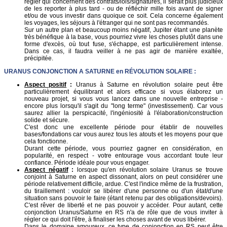
régler qui concernent des contrats/lois/signatures, il serait plus judicieux
de les reporter à plus tard - ou de réfléchir mille fois avant de signer
et/ou de vous investir dans quoique ce soit. Cela concerne également
les voyages, les séjours à l'étranger qui ne sont pas recommandés.
Sur un autre plan et beaucoup moins négatif, Jupiter étant une planète
très bénéfique à la base, vous pourriez vivre les choses plutôt dans une
forme d'excès, où tout fuse, s'échappe, est particulièrement intense.
Dans ce cas, il faudra veiller à ne pas agir de manière exaltée,
précipitée.
URANUS
CONJONCTION A SATURNE en
RÉVOLUTION SOLAIRE
:
Aspect positif
:
Uranus à Saturne en révolution solaire peut être
particulièrement équilibrant et alors efficace si vous élaborez un
nouveau projet, si vous vous lancez dans une nouvelle entreprise -
encore plus lorsqu'il s'agit du "long terme" (investissement). Car vous
saurez allier la perspicacité, l'ingéniosité à l'élaboration/construction
solide et sécure.
C'est donc une excellente période pour établir de nouvelles
bases/fondations car vous aurez tous les atouts et les moyens pour que
cela fonctionne.
Durant cette période, vous pourriez gagner en considération, en
popularité, en respect - votre entourage vous accordant toute leur
confiance. Période idéale pour vous engager.
Aspect négatif
:
lorsque qu'en révolution solaire Uranus se trouve
conjoint à Saturne en aspect dissonant, alors on peut considérer une
période relativement difficile, ardue. C'est l'indice même de la frustration,
du tiraillement : vouloir se libérer d'une personne ou d'un état/d'une
situation sans pouvoir le faire (étant retenu par des obligations/devoirs).
C'est rêver de liberté et ne pas pouvoir y accéder. Pour autant, cette
conjonction Uranus/Saturne en RS n'a de rôle que de vous inviter à
régler ce qui doit l'être, à finaliser les choses avant de vous libérer.
Dans le domaine amoureux, ce type de conjonction en RS peut être