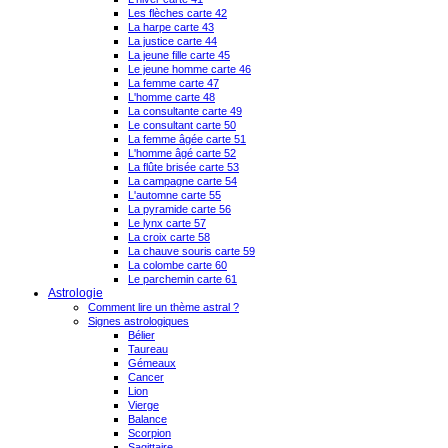
Les flèches carte 42
La harpe carte 43
La justice carte 44
La jeune fille carte 45
Le jeune homme carte 46
La femme carte 47
L'homme carte 48
La consultante carte 49
Le consultant carte 50
La femme âgée carte 51
L'homme âgé carte 52
La flûte brisée carte 53
La campagne carte 54
L'automne carte 55
La pyramide carte 56
Le lynx carte 57
La croix carte 58
La chauve souris carte 59
La colombe carte 60
Le parchemin carte 61
Astrologie
Comment lire un thème astral ?
Signes astrologiques
Bélier
Taureau
Gémeaux
Cancer
Lion
Vierge
Balance
Scorpion
Sagittaire