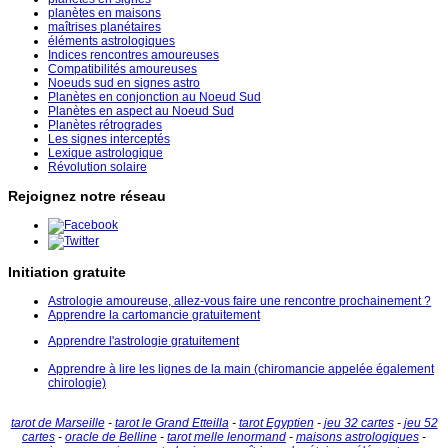
planètes en maisons
maîtrises planétaires
éléments astrologiques
Indices rencontres amoureuses
Compatibilités amoureuses
Noeuds sud en signes astro
Planètes en conjonction au Noeud Sud
Planètes en aspect au Noeud Sud
Planètes rétrogrades
Les signes interceptés
Lexique astrologique
Révolution solaire
Rejoignez notre réseau
Initiation gratuite
Astrologie amoureuse, allez-vous faire une rencontre prochainement ?
Apprendre la cartomancie gratuitement
Apprendre l'astrologie gratuitement
Apprendre à lire les lignes de la main (chiromancie appelée également
chirologie)
tarot de Marseille
-
tarot le Grand Etteilla
-
tarot Egyptien
-
jeu 32 cartes
-
jeu 52
cartes
-
oracle de Belline
-
tarot melle lenormand
-
maisons astrologiques
-