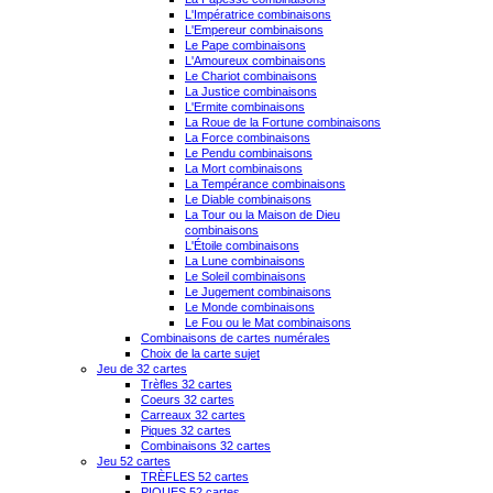
L'Impératrice combinaisons
L'Empereur combinaisons
Le Pape combinaisons
L'Amoureux combinaisons
Le Chariot combinaisons
La Justice combinaisons
L'Ermite combinaisons
La Roue de la Fortune combinaisons
La Force combinaisons
Le Pendu combinaisons
La Mort combinaisons
La Tempérance combinaisons
Le Diable combinaisons
La Tour ou la Maison de Dieu
combinaisons
L'Étoile combinaisons
La Lune combinaisons
Le Soleil combinaisons
Le Jugement combinaisons
Le Monde combinaisons
Le Fou ou le Mat combinaisons
Combinaisons de cartes numérales
Choix de la carte sujet
Jeu de 32 cartes
Trèfles 32 cartes
Coeurs 32 cartes
Carreaux 32 cartes
Piques 32 cartes
Combinaisons 32 cartes
Jeu 52 cartes
TRÈFLES 52 cartes
PIQUES 52 cartes