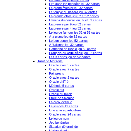
Lire dans les pensées jeu 32 cartes
Le grand éventail jeu 32 cartes
Le temple du hasard jeu 32 cartes
La grande étoile jeu 32 et 52 cartes
L'avenir du couple jeu 32 et 52 cartes
La preuve par 9 jeu 52 cartes
La preuve par 4 jeu 32 cartes
Le jeu de l'amour jeu 32 et 52 cartes
A la gitane jeu de 52 cartes
Le bon espoir jeu 52 cartes
A l'italienne jeu 32 cartes
Catherine de russie jeu 32 cartes
Français du XVIII siècle jeu 52 cartes
Les 3 cartes jeu de 52 cartes
Tarot de Marseille
Oracle avec 3 cartes
Oracle avec 7 cartes
Fait précis
Oracle avec 2 cartes
Oracle chiffré
Méthode 5 cartes
Oracle sur
Oracle du miroir
Étoile de Salomon
La croix celtique
Le jeu des 12 cartes
Une affaire particulière
Oracle avec 24 cartes
Le jeu du nom
Jeu bohémien
Situation déterminée
L'arbre de vie