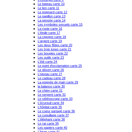
Le bateau carte 10
Le lion carte 11
Le poignard carte 12
Le papillon carte 13
La pensée carte 14
Les symboles sexuels carte 15
La route carte 16
L'étoile carte 17
La cigogne carte 18
L'argent carte 19
Les deux flûtes carte 20
Les trois lunes carte 21
Les bougies carte 22
Les outils carte 23
L'été carte 24
Le point d'exclamation carte 25
Le désert carte 26
L'oiseau carte 27
Le cadeau carte 28
La poignée de main carte 29
la balance carte 30
Le chien carte 31
Le serpent carte 32
Le stéthoscope carte 33
L'écureuil carte 34
L'hôpital carte 35
Le coeur partagé carte 36
Le coquillage carte 37
L'éléphant carte 38
Le rat carte 39
Les papiers carte 40
L'hiver carte 41