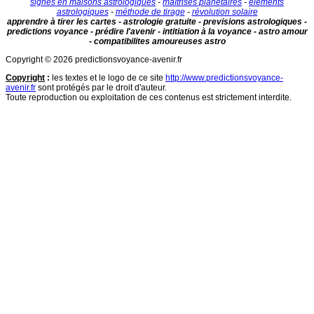
signes en maisons astrologiques
-
maîtrises planétaires
-
éléments
astrologiques
-
méthode de tirage
-
révolution solaire
apprendre à tirer les cartes - astrologie gratuite - previsions astrologiques -
predictions voyance - prédire l'avenir - intitiation à la voyance - astro amour
- compatibilites amoureuses astro
Copyright © 2026 predictionsvoyance-avenir.fr
Copyright
:
les textes et le logo de ce site
http://www.predictionsvoyance-
avenir.fr
sont protégés par le droit d'auteur.
Toute reproduction ou exploitation de ces contenus est strictement interdite.