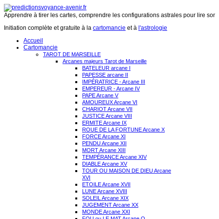
Apprendre à tirer les cartes, comprendre les configurations astrales pour lire son 
Initiation complète et gratuite à la
cartomancie
et à
l'astrologie
Accueil
Cartomancie
TAROT DE MARSEILLE
Arcanes majeurs Tarot de Marseille
BATELEUR arcane I
PAPESSE arcane II
IMPÉRATRICE - Arcane III
EMPEREUR - Arcane IV
PAPE Arcane V
AMOUREUX Arcane VI
CHARIOT Arcane VII
JUSTICE Arcane VIII
ERMITE Arcane IX
ROUE DE LA FORTUNE Arcane X
FORCE Arcane XI
PENDU Arcane XII
MORT Arcane XIII
TEMPÉRANCE Arcane XIV
DIABLE Arcane XV
TOUR OU MAISON DE DIEU Arcane
XVI
ETOILE Arcane XVII
LUNE Arcane XVIII
SOLEIL Arcane XIX
JUGEMENT Arcane XX
MONDE Arcane XXI
FOU ou LE MAT Arcane O