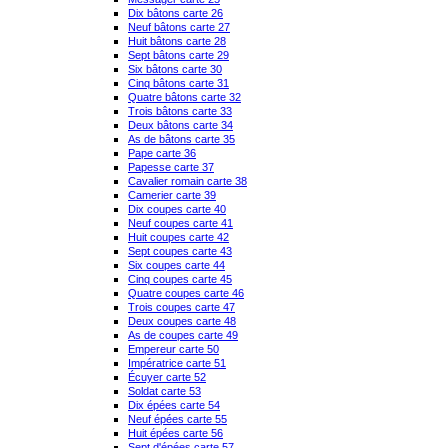
Dix bâtons carte 26
Neuf bâtons carte 27
Huit bâtons carte 28
Sept bâtons carte 29
Six bâtons carte 30
Cinq bâtons carte 31
Quatre bâtons carte 32
Trois bâtons carte 33
Deux bâtons carte 34
As de bâtons carte 35
Pape carte 36
Papesse carte 37
Cavalier romain carte 38
Camerier carte 39
Dix coupes carte 40
Neuf coupes carte 41
Huit coupes carte 42
Sept coupes carte 43
Six coupes carte 44
Cinq coupes carte 45
Quatre coupes carte 46
Trois coupes carte 47
Deux coupes carte 48
As de coupes carte 49
Empereur carte 50
Impératrice carte 51
Écuyer carte 52
Soldat carte 53
Dix épées carte 54
Neuf épées carte 55
Huit épées carte 56
Sept d'épées carte 57