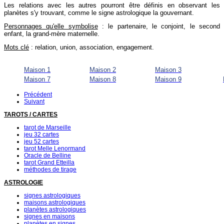
Les relations avec les autres pourront être définis en observant les
planètes s'y trouvant, comme le signe astrologique la gouvernant.
Personnages qu'elle symbolise
: le partenaire, le conjoint, le second
enfant, la grand-mère maternelle.
Mots clé
: relation, union, association, engagement.
Maison 1
Maison 2
Maison 3
Maison 7
Maison 8
Maison 9
Précédent
Suivant
TAROTS / CARTES
tarot de Marseille
jeu 32 cartes
jeu 52 cartes
tarot Melle Lenormand
Oracle de Belline
tarot Grand Etteilla
méthodes de tirage
ASTROLOGIE
signes astrologiques
maisons astrologiques
planètes astrologiques
signes en maisons
planètes en signes