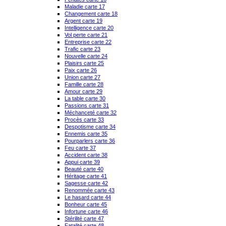
Maladie carte 17
Changement carte 18
Argent carte 19
Intelligence carte 20
Vol perte carte 21
Entreprise carte 22
Trafic carte 23
Nouvelle carte 24
Plaisirs carte 25
Paix carte 26
Union carte 27
Famille carte 28
Amour carte 29
La table carte 30
Passions carte 31
Méchanceté carte 32
Procès carte 33
Despotisme carte 34
Ennemis carte 35
Pourparlers carte 36
Feu carte 37
Accident carte 38
Appui carte 39
Beauté carte 40
Héritage carte 41
Sagesse carte 42
Renommée carte 43
Le hasard carte 44
Bonheur carte 45
Infortune carte 46
Stérilité carte 47
Fatalité carte 48