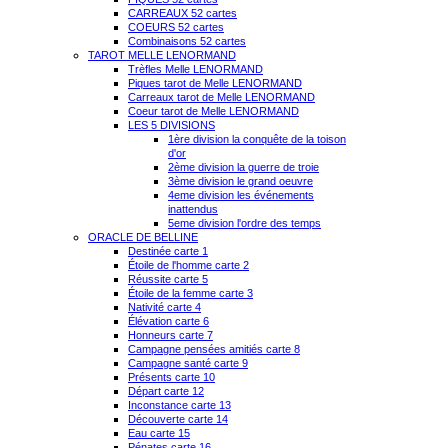
CARREAUX 52 cartes
COEURS 52 cartes
Combinaisons 52 cartes
TAROT MELLE LENORMAND
Trèfles Melle LENORMAND
Piques tarot de Melle LENORMAND
Carreaux tarot de Melle LENORMAND
Coeur tarot de Melle LENORMAND
LES 5 DIVISIONS
1ère division la conquête de la toison
d'or
2ème division la guerre de troie
3ème division le grand oeuvre
4eme division les événements
inattendus
5eme division l'ordre des temps
ORACLE DE BELLINE
Destinée carte 1
Étoile de l'homme carte 2
Réussite carte 5
Étoile de la femme carte 3
Nativité carte 4
Élévation carte 6
Honneurs carte 7
Campagne pensées amitiés carte 8
Campagne santé carte 9
Présents carte 10
Départ carte 12
Inconstance carte 13
Découverte carte 14
Eau carte 15
Pénates carte 16