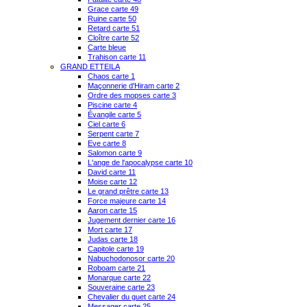
Grace carte 49
Ruine carte 50
Retard carte 51
Cloître carte 52
Carte bleue
Trahison carte 11
GRAND ETTEILA
Chaos carte 1
Maçonnerie d'Hiram carte 2
Ordre des mopses carte 3
Piscine carte 4
Évangile carte 5
Ciel carte 6
Serpent carte 7
Eve carte 8
Salomon carte 9
L'ange de l'apocalypse carte 10
David carte 11
Moise carte 12
Le grand prêtre carte 13
Force majeure carte 14
Aaron carte 15
Jugement dernier carte 16
Mort carte 17
Judas carte 18
Capitole carte 19
Nabuchodonosor carte 20
Roboam carte 21
Monarque carte 22
Souveraine carte 23
Chevalier du guet carte 24
Messager carte 25