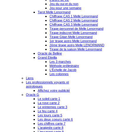
Jeu du oui et du non
Jeu pour une semaine
Tarot Melle Lenormand
Chiffrage CAS 1 Melle Lenormand
Chiffrage CAS 2 Melle Lenormand
Chiffrage CAS 3 Melle Lenormand
Tirage personnel de Melle Lenormand
Tirage indiscret Melle Lenormand
Tirage Gitan Melle Lenormand
1er tirage astro Melle Lenormand
2ème tirage astro Melle LENORMAND
Tirage de la saison Melle Lenormand
Oracle de Belline
Grand Etteilla
Les 3 marches
Méthode préliminaire
L'Échelle de Jacob
Les colonnes
Liens
Les professionnels voyants et
astrologues
Affichez votre publicité
Oracle G
Le soleil carte 1
La rose carte 2
Le printemps carte 3
Le feu carte 4
Les tours carte 5
Les deux coeurs carte 6
Les chiffres carte 7
L'araignée carte 8
L'escargot carte 9