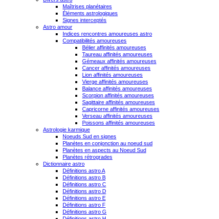
Maîtrises planétaires
Éléments astrologiques
Signes interceptés
Astro amour
Indices rencontres amoureuses astro
Compatibilités amoureuses
Bélier affinités amoureuses
Taureau affinités amoureuses
Gémeaux affinités amoureuses
Cancer affinités amoureuses
Lion affinités amoureuses
Vierge affinités amoureuses
Balance affinités amoureuses
Scorpion affinités amoureuses
Sagittaire affinités amoureuses
Capricorne affinités amoureuses
Verseau affinités amoureuses
Poissons affinités amoureuses
Astrologie karmique
Noeuds Sud en signes
Planètes en conjonction au noeud sud
Planètes en aspects au Noeud Sud
Planètes rétrogrades
Dictionnaire astro
Définitions astro A
Définitions astro B
Définitions astro C
Définitions astro D
Définitions astro E
Définitions astro F
Définitions astro G
Définitions astro H