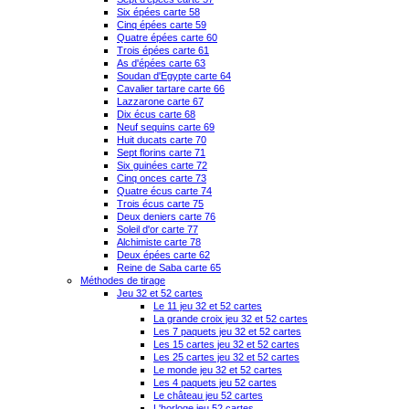
Six épées carte 58
Cinq épées carte 59
Quatre épées carte 60
Trois épées carte 61
As d'épées carte 63
Soudan d'Egypte carte 64
Cavalier tartare carte 66
Lazzarone carte 67
Dix écus carte 68
Neuf sequins carte 69
Huit ducats carte 70
Sept florins carte 71
Six guinées carte 72
Cinq onces carte 73
Quatre écus carte 74
Trois écus carte 75
Deux deniers carte 76
Soleil d'or carte 77
Alchimiste carte 78
Deux épées carte 62
Reine de Saba carte 65
Méthodes de tirage
Jeu 32 et 52 cartes
Le 11 jeu 32 et 52 cartes
La grande croix jeu 32 et 52 cartes
Les 7 paquets jeu 32 et 52 cartes
Les 15 cartes jeu 32 et 52 cartes
Les 25 cartes jeu 32 et 52 cartes
Le monde jeu 32 et 52 cartes
Les 4 paquets jeu 52 cartes
Le château jeu 52 cartes
L'horloge jeu 52 cartes