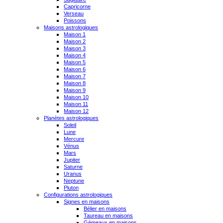
Capricorne
Verseau
Poissons
Maisons astrologiques
Maison 1
Maison 2
Maison 3
Maison 4
Maison 5
Maison 6
Maison 7
Maison 8
Maison 9
Maison 10
Maison 11
Maison 12
Planètes astrologiques
Soleil
Lune
Mercure
Vénus
Mars
Jupiter
Saturne
Uranus
Neptune
Pluton
Configurations astrologiques
Signes en maisons
Bélier en maisons
Taureau en maisons
Gémeaux en maisons