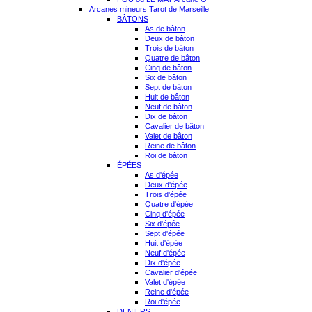
Arcanes mineurs Tarot de Marseille
BÂTONS
As de bâton
Deux de bâton
Trois de bâton
Quatre de bâton
Cinq de bâton
Six de bâton
Sept de bâton
Huit de bâton
Neuf de bâton
Dix de bâton
Cavalier de bâton
Valet de bâton
Reine de bâton
Roi de bâton
ÉPÉES
As d'épée
Deux d'épée
Trois d'épée
Quatre d'épée
Cinq d'épée
Six d'épée
Sept d'épée
Huit d'épée
Neuf d'épée
Dix d'épée
Cavalier d'épée
Valet d'épée
Reine d'épée
Roi d'épée
DENIERS