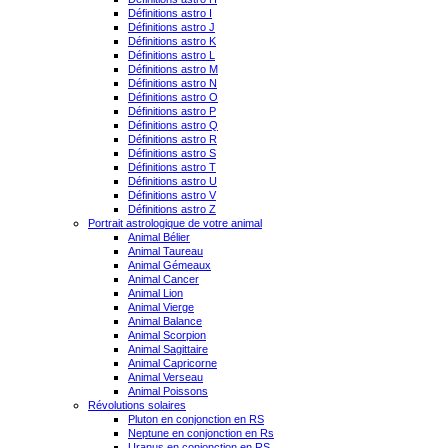
Définitions astro I
Définitions astro J
Définitions astro K
Définitions astro L
Définitions astro M
Définitions astro N
Définitions astro O
Définitions astro P
Définitions astro Q
Définitions astro R
Définitions astro S
Définitions astro T
Définitions astro U
Définitions astro V
Définitions astro Z
Portrait astrologique de votre animal
Animal Bélier
Animal Taureau
Animal Gémeaux
Animal Cancer
Animal Lion
Animal Vierge
Animal Balance
Animal Scorpion
Animal Sagittaire
Animal Capricorne
Animal Verseau
Animal Poissons
Révolutions solaires
Pluton en conjonction en RS
Neptune en conjonction en Rs
Uranus en conjonction en RS